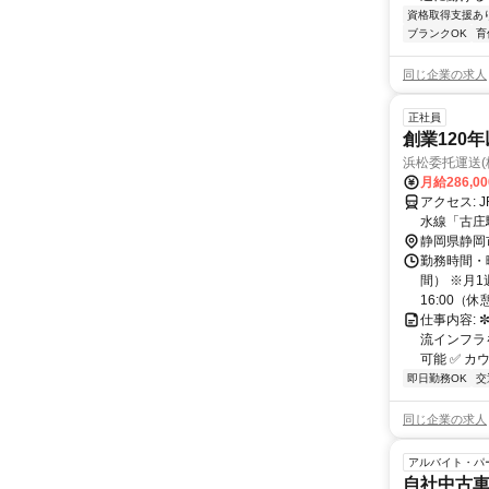
資格取得支援あ
ブランクOK
育
同じ企業の求人
正社員
創業120
浜松委托運送(
月給286,0
アクセス: JR東海道本線「東静岡駅」 南口より徒歩約10〜13分。静岡鉄道静岡清
水線「古庄
静岡県静岡
勤務時間・曜
間） ※月
16:00（休
仕事内容: 
流インフラを
可能 ✅ カ
即日勤務OK
交
同じ企業の求人
アルバイト・パ
自社中古車