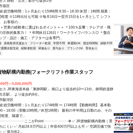
セス 静鉄「古庄」駅から徒歩2分
市葵区
 総労働時間：1ヶ月あたり159時間 9:30～18:30 休憩：1時間 残業：
程度 ※11時出社も可能 ※毎月16日〜翌月15日を1ヶ月として シフト
 お客様の...
＋＋営業の経験者に選ばれるポイント＋＋ ＊100％反響：テレアポ・飛
の圧倒的集客力！ ＊年間休日126日！ワークライフバランス◎ ＊盤石
ップ：設計・施工・アフターは各専門...
迎
資格取得支援あり
フリーター歓迎
学歴不問
車通勤OK
固定時間制
経験不問
交通費全額支給
経験者歓迎
研修あり
賞与あり
ブランクOK
育休あり
り
貨物駅構内勤務|フォークリフト作業スタッフ
000円～5,000,000円
セス JR東海道本線「東静岡駅」 南口より徒歩約10〜13分。静岡鉄道静
古庄駅」 より徒歩約9分。
市駿河区
 総労働時間：1ヶ月あたり174時間 〜 174時間 【勤務時間】 基本勤
00～18:00（実働10時間／休憩1時間） 最初の半年間は日勤のみ、その
程度、隔週で...
┈┈┈┈┈┈┈ここがPoint┈┈┈┈┈┈┈✼ ✅ JR貨物駅構内勤務｜景
にくい ✅ 月給28.6万円以上｜年収400万円以上も可 ✅ 空調完備で快
✅ 賞与年2...