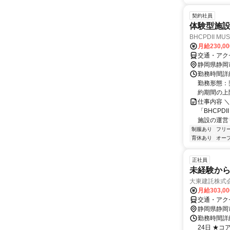
契約社員
体験型施
BHCPDII MU
月給230,0
交通・アク
静岡県静岡
勤務時間詳細
勤務形態：
約期間の上
仕事内容 
「BHCPD
施設の運営リ
制服あり
フリ
育休あり
オー
正社員
未経験から
大東建託株式
月給303,0
交通・アクセ
静岡県静岡
勤務時間詳
24日 ★コア