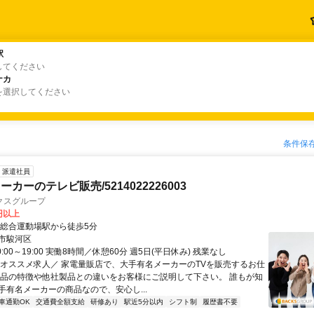
駅
駅
してください
ナカ
ナカ
を選択してください
条件保
派遣社員
カーのテレビ販売/5214022226003
クスグループ
0円以上
県総合運動場駅から徒歩5分
市駿河区
:00～19:00 実働8時間／休憩60分 週5日(平日休み) 残業なし
＼オススメ求人／ 家電量販店で、大手有名メーカーのTVを販売するお仕
商品の特徴や他社製品との違いをお客様にご説明して下さい。 誰もが知
手有名メーカーの商品なので、安心し...
車通勤OK
交通費全額支給
研修あり
駅近5分以内
シフト制
履歴書不要