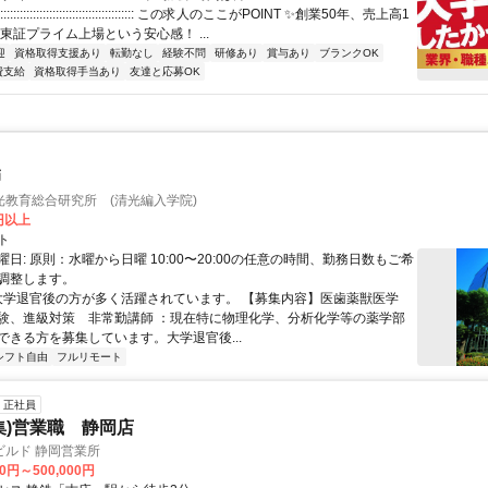
:::::::::::::::::::::::::::::::::::::::: この求人のここがPOINT ✨創業50年、売上高1
東証プライム上場という安心感！ ...
迎
資格取得支援あり
転勤なし
経験不問
研修あり
賞与あり
ブランクOK
費支給
資格取得手当あり
友達と応募OK
師
光教育総合研究所 (清光編入学院)
0円以上
ト
日: 原則：水曜から日曜 10:00〜20:00の任意の時間、勤務日数もご希
調整します。
 大学退官後の方が多く活躍されています。 【募集内容】医歯薬獣医学
験、進級対策 非常勤講師 ：現在特に物理化学、分析化学等の薬学部
ができる方を募集しています。大学退官後...
シフト自由
フルリモート
正社員
集)営業職 静岡店
ビルド 静岡営業所
00円～500,000円