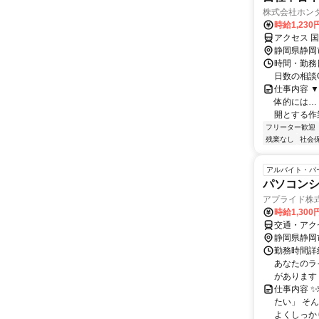
株式会社ホン
時給1,230
アクセス 
静岡県静岡
時間・勤務日
日数の相談O
仕事内容 
体的には…
開とする作業 ・
フリーター歓迎
残業なし
社会
アルバイト・パ
パソコン
アプライド株
時給1,30
交通・アクセ
静岡県静岡
勤務時間詳細
あなたのラ
があります 
仕事内容 
たい」 そ
よくしっか