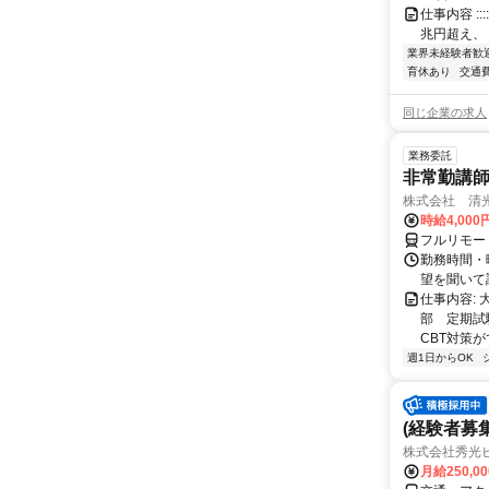
仕事内容 :::::
兆円超え、 
業界未経験者歓
育休あり
交通
同じ企業の求人
業務委託
非常勤講
株式会社 清
時給4,00
フルリモー
勤務時間・曜
望を聞いて
仕事内容:
部 定期試
CBT対策
週1日からOK
(経験者募
株式会社秀光
月給250,0