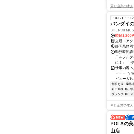
同じ企業の求人
アルバイト・パ
バンダイの
BHCPDII MU
時給1,200
交通・アク
静岡県静岡
勤務時間詳細
日＆フルタ
に！」 「授
仕事内容 
＝＝＝ ☆ 
ビュー大歓迎
制服あり
業界
即日勤務OK
学
ブランクOK
オ
同じ企業の求人
POLAの
山店