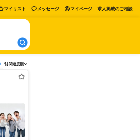
マイリスト
メッセージ
マイページ
求人掲載のご相談
存
関連度順