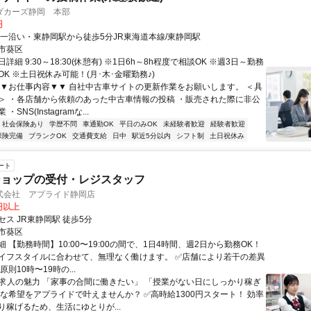
ダカーズ静岡 本部
円
国一沿い・東静岡駅から徒歩5分JR東海道本線/東静岡駅
市葵区
詳細 9:30～18:30(休憩有) ※1日6h～8h程度で相談OK ※週3日～勤務
K ※土日祝休み可能！(月･木･金曜勤務♪)
▼▼お仕事内容▼▼ 自社中古車サイトの更新作業をお願いします。 ＜具
＞ ・各店舗から依頼のあった中古車情報の投稿 ・販売された際に非公
SNS(Instagramな...
社会保険あり
学歴不問
車通勤OK
平日のみOK
未経験者歓迎
経験者歓迎
保険完備
ブランクOK
交通費支給
日中
駅近5分以内
シフト制
土日祝休み
ート
ショップの受付・レジスタッフ
式会社 アプライド静岡店
0円以上
ス JR東静岡駅 徒歩5分
市葵区
 【勤務時間】10:00〜19:00の間で、1日4時間、週2日から勤務OK！
イフスタイルに合わせて、無理なく働けます。 ✅店舗により若干の差異
原則10時〜19時の...
✨求人の魅力 「家事の合間に働きたい」 「授業がない日にしっかり稼ぎ
んな希望をアプライドで叶えませんか？ ✅高時給1300円スタート！ 効率
り稼げるため、生活にゆとりが...