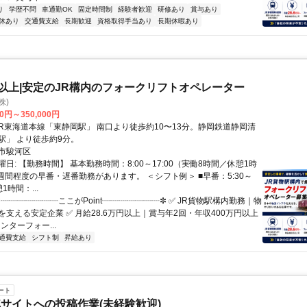
り
学歴不問
車通勤OK
固定時間制
経験者歓迎
研修あり
賞与あり
休あり
交通費支給
長期歓迎
資格取得手当あり
長期休暇あり
年以上|安定のJR構内のフォークリフトオペレーター
株)
00円～350,000円
駅」 より徒歩約9分。
市駿河区
日: 【勤務時間】 基本勤務時間：8:00～17:00（実働8時間／休憩1時
1週間程度の早番・遅番勤務があります。 ＜シフト例＞ ■早番：5:30～
憩1時間：...
✼┈┈┈┈┈┈┈ここがPoint┈┈┈┈┈┈┈✼ ✅ JR貨物駅構内勤務｜物
支える安定企業 ✅ 月給28.6万円以上｜賞与年2回・年収400万円以上
ウンターフォー...
通費支給
シフト制
昇給あり
ート
サイトへの投稿作業(未経験歓迎)