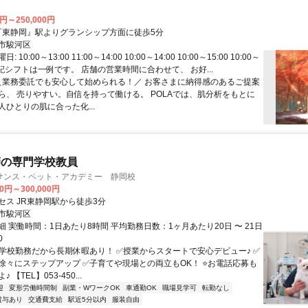
0円～250,000円
アクセス: 『東静岡』駅よりグランシップ方面に徒歩5分
市駿河区
10:00～13:00 11:00～14:00 10:00～14:00 10:00～15:00 10:00～
※上記シフトは一例です。 店舗の営業時間に合わせて、 お好...
 ＼業務委託でも安心して始められる！／ お客さまに納得感のあるご提案
ら、 売りやすい。自信を持って働ける。 POLAでは、肌分析をもとに
人ひとりの肌に合った化...
師の専門学校教員
サンス・ペット・アカデミー 静岡校
00円～300,000円
セス JR東静岡駅から徒歩3分
市駿河区
 実働時間：1日あたり8時間 平均勤務日数：1ヶ月あたり20日 〜 21日
0
✅学校勤務だから長期休暇あり！ ✅授業からスタートで安心デビュー♪ ✅
徐々にステップアップ ✅子育てや現場との両立もOK！ ⭐お電話応募も
 【TEL】053-450...
迎
変形労働時間制
副業・WワークOK
車通勤OK
職場見学可
転勤なし
賞与あり
交通費支給
駅近5分以内
服装自由