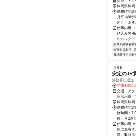
交通・アク
静岡県静岡
勤務時間詳細
月平均8時間
休とします。
仕事内容 
び込み無用
のバックア
業界未経験者歓
住宅手当あり
資格取得手当あ
正社員
安定のJR
浜松委托運送
年俸4,000,
交通・アク
岡清水線「
静岡県静岡
勤務時間詳細
務時間：7:
後、月2週間
仕事内容 ✼
気に左右され
適に働ける✨ 