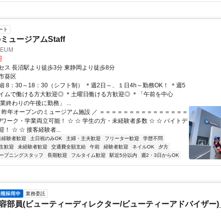
ート
ミュージアムStaff
SEUM
円
セス 長沼駅より徒歩3分 東静岡より徒歩8分
市葵区
 8：30～18：30（シフト制） ＊週2日～、１日4h～勤務OK！ ＊週5
イムで働ける方大歓迎◎ ＊土曜日働ける方歓迎◎ ＊「午前を中心
業終わりの午後に勤務」 ...
＼ 昨年オープンのミュージアム施設 ／ ＝＝＝＝＝＝＝＝＝＝＝＝＝＝＝
Wワーク・学業両立可能！ ☆ ☆ 学生の方・未経験者多数 ☆ ☆ バイトデ
！ ☆ ☆ 接客経験者...
未経験者歓迎
土日祝のみOK
主婦・主夫歓迎
フリーター歓迎
学歴不問
生歓迎
未経験者歓迎
交通費全額支給
午前
経験者歓迎
ネイルOK
夕方
ープニングスタッフ
長期歓迎
フルタイム歓迎
駅近5分以内
週2・3日からOK
業務委託
美容部員(ビューティーディレクター/ビューティーアドバイザー)_R