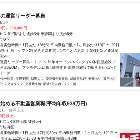
設の運営リーダー募集
SEUM
00円～250,000円
セス 長沼駅より徒歩3分 東静岡より徒歩8分
市葵区
 実働時間：1日あたり8時間 平均勤務日数：1ヶ月あたり18日 〜 20日
契約社員、シフト制 契約更新期間：1年ごとの更新（原則更新／通算契
限5年）
＼運営リーダー募集！！ ／ ＼ 昨年オープンのバンダイの体験型施設 ／
II MUSEUM」 プラモデル工場に併設する 体験型施設で働きませんか？
ーダ...
ーター歓迎
学歴不問
転勤なし
交通費全額支給
経験者歓迎
研修あり
賞与あり
プニングスタッフ
交通費支給
駅近5分以内
シフト制
始める不動産営業職(平均年収938万円)
会社 静岡支店
00円以上
ス JR東静岡駅 徒歩5分
市駿河区
細 実働時間：1日あたり7時間30分 平均勤務日数：1ヶ月あたり21日 〜
タイム 11:30～15:30 ★平均残業時間は月38h