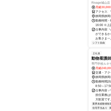
Rivage城山店
月給30,00
静岡県静岡
勤務時間・曜日: 
16:00 
仕事内容:
ができるか
お客さま一
シフト自由
正社員
動物看護
専門学校ルネ
月給240,0
交通・アク
静岡県静岡
勤務時間詳細
8:50～17:5
仕事内容 
担任業務は
大歓迎ですよ♪
業界未経験者歓
住宅手当あり