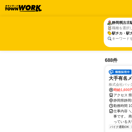
静岡県
静岡県
古庄
古庄
職種を選択
駅チカ・駅
駅チカ・駅
キーワード
688件
大手有名メー
株式会社バッ
時給1,60
アクセス 
静岡県静岡
勤務時間 10
仕事内容 
事です。 
っている大
バイク通勤OK