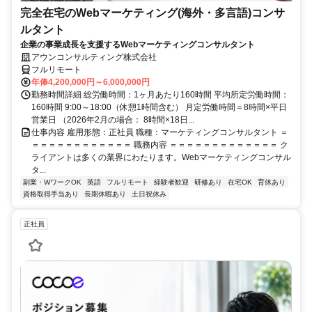
完全在宅のWebマーケティング(海外・多言語)コンサ
ルタント
企業の事業成長を支援するWebマーケティングコンサルタント
アウンコンサルティング株式会社
フルリモート
年俸4,200,000円～6,000,000円
勤務時間詳細 総労働時間：1ヶ月あたり160時間 平均所定労働時間：
160時間 9:00～18:00（休憩1時間含む） 月定労働時間＝8時間×平日
営業日 （2026年2月の場合： 8時間×18日...
仕事内容 雇用形態：正社員 職種：マーケティングコンサルタント ＝
＝＝＝＝＝＝＝＝＝＝＝＝ 職務内容 ＝＝＝＝＝＝＝＝＝＝＝＝＝ ク
ライアントは多くの業界にわたります。Webマーケティングコンサル
タ...
副業・WワークOK
英語
フルリモート
経験者歓迎
研修あり
在宅OK
育休あり
資格取得手当あり
長期休暇あり
土日祝休み
正社員