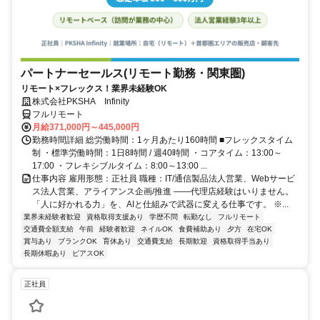
パートナーセールス(リモート勤務・関東圏)
リモート×フレックス！業界未経験OK
株式会社PKSHA Infinity
フルリモート
月給371,000円～445,000円
勤務時間詳細 総労働時間：1ヶ月あたり160時間 ■フレックスタイム
制 ・標準労働時間：1日8時間 / 週40時間 ・コアタイム：13:00～
17:00 ・フレキシブルタイム：8:00～13:00 ...
仕事内容 雇用形態：正社員 職種：IT/通信製品法人営業、Webサービ
ス法人営業、アライアンス企画/推進 ――代理店経験はいりません。
「人に好かれる力」を、AIと仕組みで武器に変える仕事です。 ※...
業界未経験者歓迎
資格取得支援あり
学歴不問
転勤なし
フルリモート
交通費全額支給
午前
経験者歓迎
ネイルOK
食費補助あり
夕方
在宅OK
賞与あり
ブランクOK
育休あり
交通費支給
長期歓迎
資格取得手当あり
長期休暇あり
ピアスOK
正社員