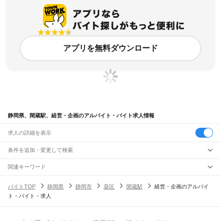
アプリを無料ダウンロード
静岡県、閑蔵駅、経営・企画のアルバイト・バイト求人情報
求人の詳細を表示
条件を追加・変更して検索
市区町村を追加・変更
関連キーワード
完全在宅ワーク 全国
シール貼り 在宅
現在地周辺
ガチャガチャ
犬カフェ
静岡県
駅を追加・変更
バイトTOP
静岡県
静岡市
葵区
閑蔵駅
経営・企画のアルバイ
静岡県
すべて
ト・バイト・求人
静岡市
すべて
職種を追加・変更
JR東海道本線(東京～熱海)
葵区
駿河区
清水区
熱海駅
飲食・フードサービス
浜松市
すべて
特徴を追加・変更