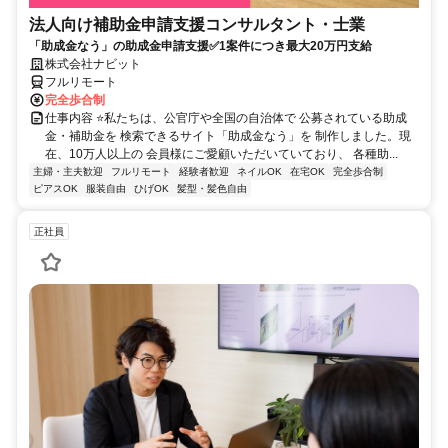
法人向け補助金申請支援コンサルタント・士業
「助成金なう」の助成金申請支援✅1案件につき最大20万円支給
株式会社ナビット
フルリモート
完全歩合制
仕事内容 ⭐私たちは、公官庁や全国の自治体で 公募されている助成
金・補助金を 検索できるサイト「助成金なう」を 制作しました。現
在、10万人以上の 会員様にご愛顧いただいていており、 各種助...
主婦・主夫歓迎
フルリモート
経験者歓迎
ネイルOK
在宅OK
完全歩合制
ピアスOK
服装自由
ひげOK
髪型・髪色自由
正社員