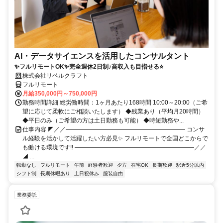
AI・データサイエンスを活用したコンサルタント
✨フルリモートOK✨完全週休2日制♪高収入も目指せる⭐
株式会社リベルクラフト
フルリモート
月給350,000円～750,000円
勤務時間詳細 総労働時間：1ヶ月あたり168時間 10:00～20:00（ご希
望に応じて柔軟にご相談いたします） ◆残業あり（平均月20時間）
◆平日のみ（ご希望の方は土日勤務も可能） ◆時短勤務や...
仕事内容 ◤／／―――――――――――――――――――― コンサ
ル経験を活かして活躍したい方必見✨ フルリモートで全国どこからで
も働ける環境です!! ――――――――――――――――――――／／
◢ ...
転勤なし
フルリモート
午前
経験者歓迎
夕方
在宅OK
長期歓迎
駅近5分以内
シフト制
長期休暇あり
土日祝休み
服装自由
業務委託