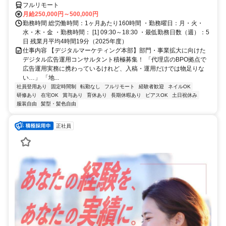
フルリモート
月給250,000円～500,000円
勤務時間 総労働時間：1ヶ月あたり160時間 ・勤務曜日：月・火・
水・木・金 ・勤務時間： [1] 09:30～18:30 ・最低勤務日数（週）：5
日 残業月平均4時間19分（2025年度）
仕事内容 【デジタルマーケティング本部】部門・事業拡大に向けた
デジタル広告運用コンサルタント積極募集！ 「代理店のBPO拠点で
広告運用実務に携わっているけれど、入稿・運用だけでは物足りな
い…」 「地...
社員登用あり
固定時間制
転勤なし
フルリモート
経験者歓迎
ネイルOK
研修あり
在宅OK
賞与あり
育休あり
長期休暇あり
ピアスOK
土日祝休み
服装自由
髪型・髪色自由
正社員