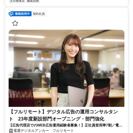
土日祝休み
服装自由
契約社員
【フルリモート】デジタル広告の運用コンサルタン
ト 23年度新設部門オープニング・部門強化
【広告代理店でのWEB広告運用経験者募集！】正社員登用率7割／電通
G／全国×完全在宅／年休126日・土日祝休み／残業月平均4時間19分
電通デジタルアンカー フルリモート