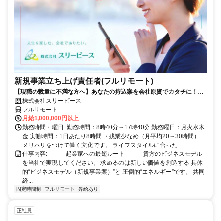
新規事業立ち上げ責任者(フルリモート)
【現職の裁量に不満な方へ】あなたの持込案を会社原資でカタチに！最
短6ヶ月で共同経営者の道へ
株式会社スリーピース
フルリモート
月給1,000,000円以上
勤務時間・曜日: 勤務時間：8時40分～17時40分 勤務曜日：月火水木
金 実働時間：1日あたり8時間 ・残業少なめ（月平均20～30時間）
メリハリをつけて働く文化です。 ライフスタイルに合った...
仕事内容: ⸻起業家への最短ルート⸻ 貴方のビジネスモデル
を当社で実現してください。 求めるのは新しい価値を創造する 具体
的“ビジネスモデル（新規事業案）”と 圧倒的“エネルギー”です。 共同
経...
固定時間制
フルリモート
昇給あり
正社員