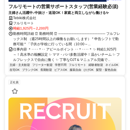
フルリモートの営業サポートスタッフ(営業経験必須)
主婦さん活躍中♪中抜け・送迎OK！家庭と両立しながら働ける✨
Tebiki株式会社
フルリモート
時給1,925円～2,200円
勤務時間詳細 ⏰ 勤務時間 ⏰ ────────────────── フルフレ
ックス制 （週25時間以上の稼働をお願いします） * 申告シフトで勤
務可能 * 「子供が学校に行っている間（10:00～...
仕事内容 ＊‥‥＊‥ アピールポイント ‥＊‥‥＊ ✨ 時給1,925円
～！高水準の報酬設定 ✨ ママ・パパ多数活躍中！温かいチーム ✨ フ
ルフレックスで自由に働く ✨ 丁寧なOJT＆マニュアル完備で...
主婦・主夫歓迎
フリーター歓迎
学歴不問
フルリモート
経験者歓迎
ネイルOK
在宅OK
ブランクOK
長期歓迎
ピアスOK
服装自由
ひげOK
髪型・髪色自由
正社員