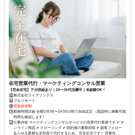
在宅営業代行・マーケティングコンサル営業
【完全在宅】アポ供給あり｜20〜30代活躍中｜未経験OK！
株式会社ライズリンクス
フルリモート
完全歩合制
勤務時間詳細 全曜日8:00〜24:00の間で自由設定 （面談時に稼働可能
時間を確認します）
仕事内容 マーケティングコンサルサービスの営業代行業務です ✔ オ
ンライン商談 ✔ クロージング ✔ 契約後の書類回収 ✔ 顧客フォロー
あらゆる業務を非対面で代行するため、完全在宅です！ 営業先...