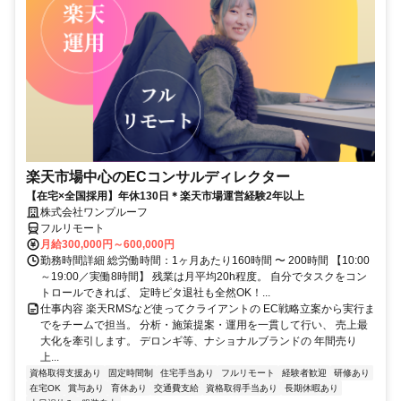
楽天市場中心のECコンサルディレクター
【在宅×全国採用】年休130日＊楽天市場運営経験2年以上
株式会社ワンプルーフ
フルリモート
月給300,000円～600,000円
勤務時間詳細 総労働時間：1ヶ月あたり160時間 〜 200時間 【10:00
～19:00／実働8時間】 残業は月平均20h程度。 自分でタスクをコン
トロールできれば、 定時ピタ退社も全然OK！...
仕事内容 楽天RMSなど使ってクライアントの EC戦略立案から実行ま
でをチームで担当。 分析・施策提案・運用を一貫して行い、 売上最
大化を牽引します。 デロンギ等、ナショナルブランドの 年間売り
上...
資格取得支援あり
固定時間制
住宅手当あり
フルリモート
経験者歓迎
研修あり
在宅OK
賞与あり
育休あり
交通費支給
資格取得手当あり
長期休暇あり