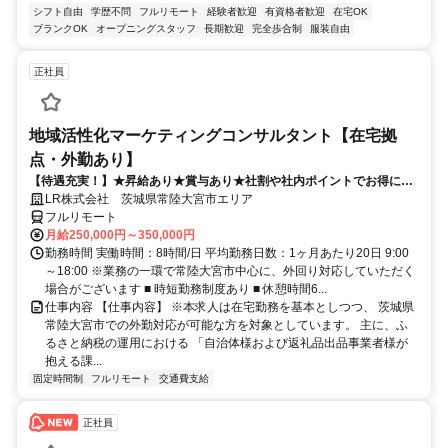
シフト自由
学歴不問
フルリモート
経験者歓迎
有資格者歓迎
在宅OK
ブランクOK
オープニングスタッフ
長期歓迎
完全歩合制
服装自由
正社員
地域活性化マーケティングコンサルタント【在宅拠
点・外勤あり】
【待遇充実！】★昇給あり★賞与あり★社割や社内ポイントでお得に買
い物も！
LR株式会社 茨城県常陸大宮市エリア
フルリモート
月給250,000円～350,000円
勤務時間 実働時間：8時間/日 平均勤務日数：1ヶ月あたり20日 9:00
～18:00 ※業務の一環で常陸大宮市中心に、外回り対応していただく
場合がございます ■ 時短勤務制度あり ■ 休憩時間6...
仕事内容 【仕事内容】 ※本求人は在宅勤務を基本としつつ、 茨城県
常陸大宮市での外勤対応が可能な方を対象としています。 主に、ふ
るさと納税の運用における 「自治体様および返礼品出品事業者様が
抱える課...
固定時間制
フルリモート
交通費支給
正社員