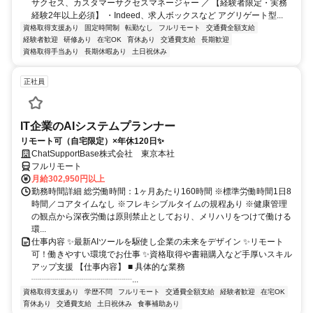
サクセス、カスタマーサクセスマネージャー ／ 【経験者限定・実務
経験2年以上必須】 ・Indeed、求人ボックスなど アグリゲート型...
資格取得支援あり
固定時間制
転勤なし
フルリモート
交通費全額支給
経験者歓迎
研修あり
在宅OK
育休あり
交通費支給
長期歓迎
資格取得手当あり
長期休暇あり
土日祝休み
正社員
IT企業のAIシステムプランナー
リモート可（自宅限定）×年休120日✨
ChatSupportBase株式会社 東京本社
フルリモート
月給302,950円以上
勤務時間詳細 総労働時間：1ヶ月あたり160時間 ※標準労働時間1日8
時間／コアタイムなし ※フレキシブルタイムの規程あり ※健康管理
の観点から深夜労働は原則禁止としており、メリハリをつけて働ける
環...
仕事内容 ✨最新AIツールを駆使し企業の未来をデザイン ✨リモート
可！働きやすい環境でお仕事 ✨資格取得や書籍購入など手厚いスキル
アップ支援 【仕事内容】 ■ 具体的な業務
┈┈┈┈┈┈┈┈┈┈┈┈...
資格取得支援あり
学歴不問
フルリモート
交通費全額支給
経験者歓迎
在宅OK
育休あり
交通費支給
土日祝休み
食事補助あり