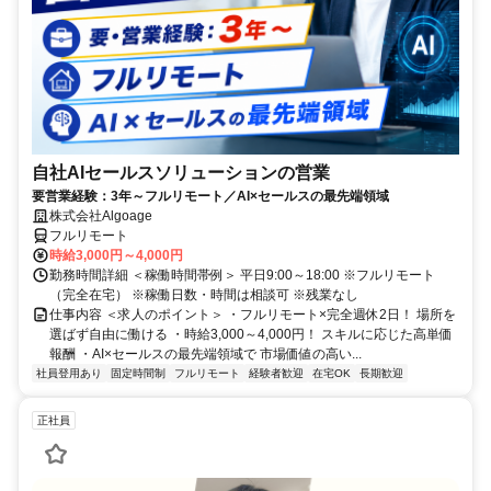
自社AIセールスソリューションの営業
要営業経験：3年～フルリモート／AI×セールスの最先端領域
株式会社Algoage
フルリモート
時給3,000円～4,000円
勤務時間詳細 ＜稼働時間帯例＞ 平日9:00～18:00 ※フルリモート
（完全在宅） ※稼働日数・時間は相談可 ※残業なし
仕事内容 ＜求人のポイント＞ ・フルリモート×完全週休2日！ 場所を
選ばず自由に働ける ・時給3,000～4,000円！ スキルに応じた高単価
報酬 ・AI×セールスの最先端領域で 市場価値の高い...
社員登用あり
固定時間制
フルリモート
経験者歓迎
在宅OK
長期歓迎
正社員