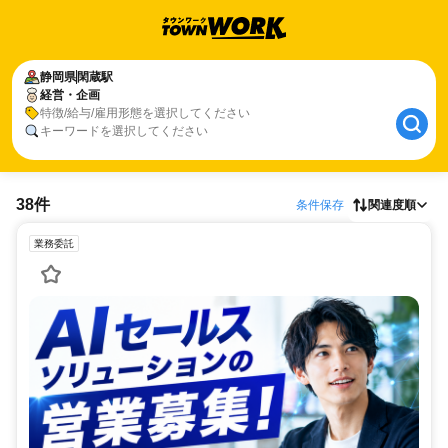
静岡県
閑蔵駅
経営・企画
特徴/給与/雇用形態を選択してください
キーワードを選択してください
38件
条件保存
関連度順
業務委託