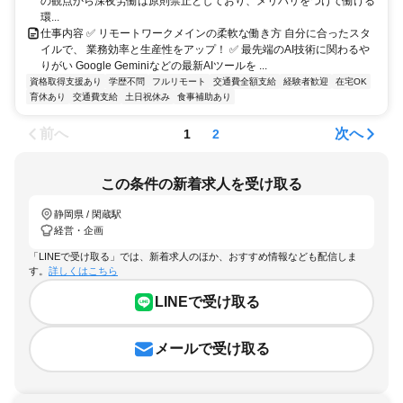
の観点から深夜労働は原則禁止としており、メリハリをつけて働ける
環...
仕事内容 ✅ リモートワークメインの柔軟な働き方 自分に合ったスタ
イルで、 業務効率と生産性をアップ！ ✅ 最先端のAI技術に関わるや
りがい Google Geminiなどの最新AIツールを ...
資格取得支援あり
学歴不問
フルリモート
交通費全額支給
経験者歓迎
在宅OK
育休あり
交通費支給
土日祝休み
食事補助あり
前へ
次へ
1
2
この条件の新着求人を受け取る
静岡県 / 閑蔵駅
経営・企画
「LINEで受け取る」では、新着求人のほか、おすすめ情報なども配信しま
す。
詳しくはこちら
LINEで受け取る
メールで受け取る