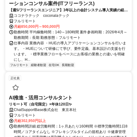
ーションコンサル案件(ITフリーランス)
【週5/フリーランスエンジニア】3年以上の会計システム導入実績の経験
必須
ココナラテック coconalaテック
フルリモート
月給850,000円～900,000円
勤務時間 平均稼働時間：140～180時間 案件参画時期：2026年4月～
勤務期間：長期 勤務形態：フルリモート
仕事内容 業務内容 ・HUEの導入アプリケーションコンサルを行いま
す。 ・HUEについて研修にて学び、要件定義、基本設計の支援を行
います。 ・標準業務フローをベースにお客様の業務との違いを明確
にし、H...
フルリモート
経験者歓迎
在宅OK
長期歓迎
正社員
AI推進・活用コンサルタント
リモート可（自宅限定）×年休120日✨
ChatSupportBase株式会社 東京本社
フルリモート
月給302,950円以上
勤務時間詳細 総労働時間：1ヶ月あたり160時間 ※標準労働時間1日8
時間／コアタイムなし ※フレキシブルタイムの規程あり ※健康管理