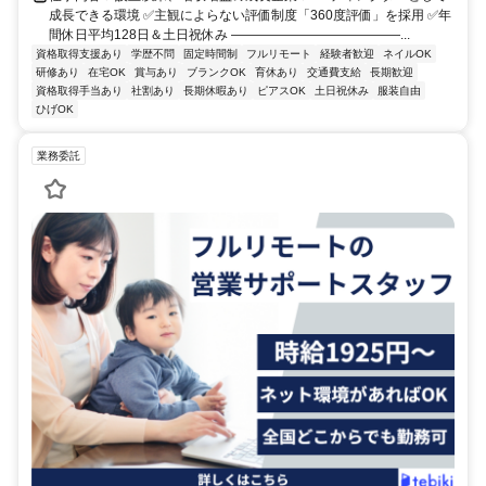
成長できる環境 ✅主観によらない評価制度「360度評価」を採用 ✅年
間休日平均128日＆土日祝休み ―――――――――――――...
資格取得支援あり
学歴不問
固定時間制
フルリモート
経験者歓迎
ネイルOK
研修あり
在宅OK
賞与あり
ブランクOK
育休あり
交通費支給
長期歓迎
資格取得手当あり
社割あり
長期休暇あり
ピアスOK
土日祝休み
服装自由
ひげOK
業務委託