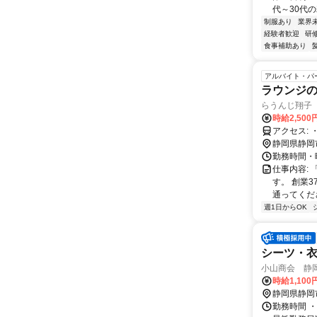
代～30代の
制服あり
業界
経験者歓迎
研
食事補助あり
アルバイト・パ
ラウンジ
らうんじ翔子
時給2,50
静岡県静岡
勤務時間・曜日
仕事内容:
す。 創業
通ってくださ
週1日からOK
シーツ・
小山商会 静
時給1,10
静岡県静岡
勤務時間 ・