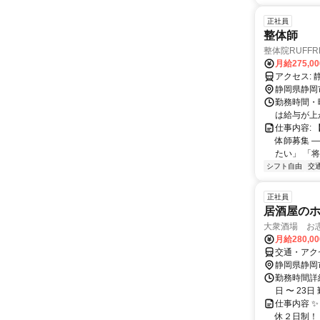
正社員
整体師
整体院RUFF
月給275,0
ア
静岡県静岡
勤務時間・曜
は給与が上が
仕事内容: 
体師募集 
たい」 「将
シフト自由
交
正社員
居酒屋の
大衆酒場 お
月給280,0
交通・アク
静岡県静岡
勤務時間詳細
日 〜 23日
仕事内容 
休２日制！