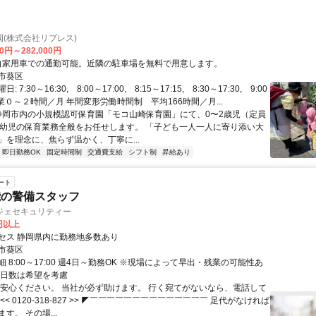
(株式会社リプレス)
00円～282,000円
アクセス: 自家用車での通勤可能。近隣の駐車場を無料で用意します。
市葵区
 7:30～16:30, 8:00～17:00, 8:15～17:15, 8:30～17:30, 9:00
 残業０～２時間／月 年間変形労働時間制 平均166時間／月...
 静岡市内の小規模認可保育園「モコ山崎保育園」にて、0〜2歳児（定員
乳幼児の保育業務全般をお任せします。 「子ども一人一人に寄り添い大
」を理念に、焦らず温かく、丁寧に...
即日勤務OK
固定時間制
交通費支給
シフト制
昇給あり
ート
能の警備スタッフ
ジェセキュリティー
0円以上
セス 静岡県内に勤務地多数あり
市葵区
 8:00～17:00 週4日～勤務OK ※現場によって早出・残業の可能性あ
や日数は希望を考慮
ご安心ください。 当社が必ず助けます。 行く宛てがないなら、電話して
<< 0120‐318‐827 >> ◤￣￣￣￣￣￣￣￣￣￣￣￣￣￣ 足代がなければ
す。 その場...