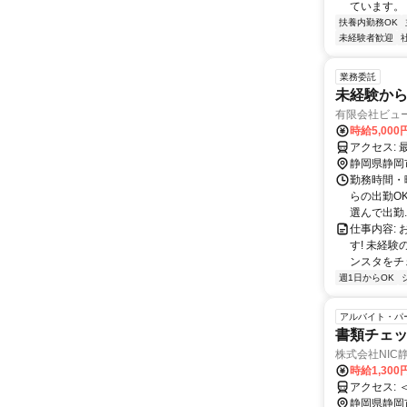
ています。 
扶養内勤務OK
未経験者歓迎
業務委託
未経験から
有限会社ビュ
時給5,000
静岡県静岡
勤務時間・曜
らの出勤O
選んで出勤..
仕事内容:
す! 未経
ンスタをチェ
週1日からOK
アルバイト・パ
書類チェ
株式会社NIC
時給1,300
ア
静岡県静岡