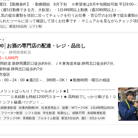
日: 【勤務条件】 ・勤務開始 8月下旬 ※希望者は8月中旬開始可能 平日9:00～18
（週5日勤務できる方、大歓迎） ・1日4時間以上勤務（週20時間以上）...
 人気の提出書類を項目に沿ってチェックを行うお仕事 ・官公庁のお仕事で提出書類
られたツールに沿って確認して頂くお仕事です ・マニュアルを見ながらチェック項目を
業なし
駅近5分以内
シフト制
ート
24:00│お酒の専門店の配達・レジ・品出し
テン 静岡両替町店
円～1,688円
静岡鉄道 新静岡鷹匠口徒歩約6分、ＪＲ東海道本線 静岡北口徒歩約7分、
新幹線 静岡北口徒歩約7分
市葵区
6：00～24：00 ★週2日～、3時間～OK！ ★勤務時間・曜日の相談
【メリットばっちり！アピールポイント★】 ￣￣￣￣￣￣￣￣￣￣￣￣
￣￣ □ 未経験も時給1200円スタート★ 高時給でしっかり稼げる！ □
！シフト融通バツグン！ ...
未経験者歓迎
扶養内勤務OK
社員登用あり
副業・WワークOK
1日4時間以内OK
フリーター歓迎
シフト自由
学生歓迎
転勤なし
経験不問
未経験者歓迎
方
ブランクOK
長期歓迎
フルタイム歓迎
駅近5分以内
週2・3日からOK