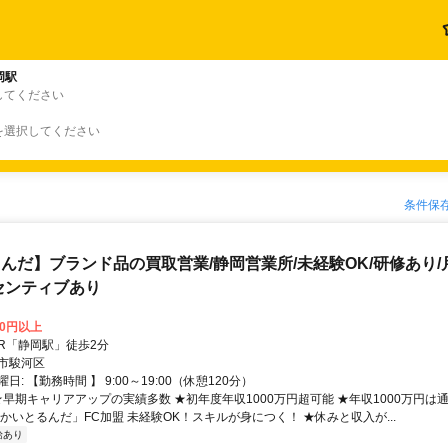
岡駅
してください
を選択してください
条件保
んだ】ブランド品の買取営業/静岡営業所/未経験OK/研修あり/
センティブあり
00円以上
クセス: JR「静岡駅」徒歩2分
市駿河区
日: 【勤務時間 】 9:00～19:00（休憩120分）
★早期キャリアアップの実績多数 ★初年度年収1000万円超可能 ★年収1000万円は通
かいとるんだ」FC加盟 未経験OK！スキルが身につく！ ★休みと収入が...
給あり