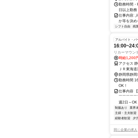
勤務時間・曜
日以上勤務
仕事内容:
か等を決め
シフト自由
残
アルバイト・パ
16:00~
リカーマウン
時給1,200
アクセス 
ＪＲ東海道
静岡県静岡
勤務時間 1
OK！
仕事内容 
￣￣￣￣￣￣
週2日～OK
制服あり
業界
主婦・主夫歓迎
経験者歓迎
夕
同じ企業の求人