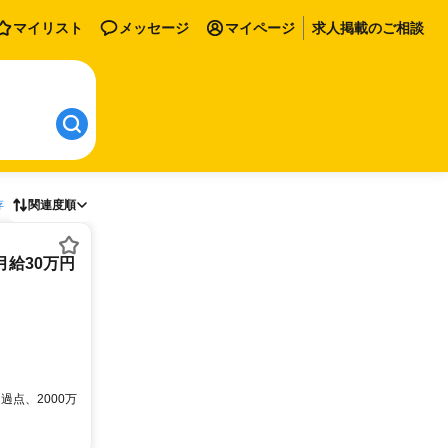
マイリスト
メッセージ
マイページ
求人掲載のご相談
存
関連度順
月給30万円
過点、2000万