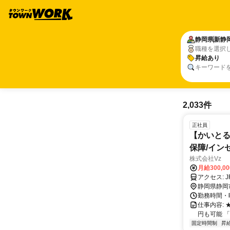
静岡県
新静
職種を選択
昇給あり
キーワード
2,033件
正社員
【かいとる
保障/イン
株式会社Vz
月給300,0
ア
静岡県静岡
勤務時間・曜
仕事内容: 
円も可能 「
固定時間制
昇