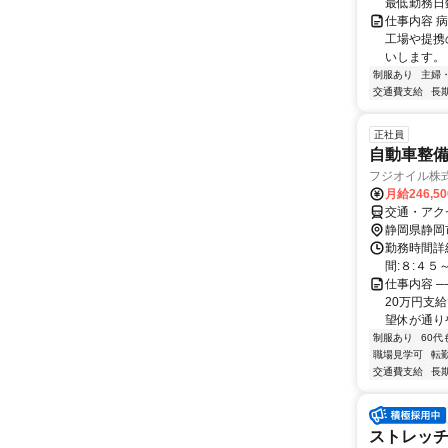
最低勤務日数
仕事内容 
工場や提携
いします。
制服あり
主婦
交通費支給
長
正社員
自動車整
フジオイル株
月給246,5
交通・アク
静岡県静岡
勤務時間詳
間:８:４５
仕事内容 ─
20万円支
望休が通りや
制服あり
60代
職場見学可
転
交通費支給
長
ストレッ