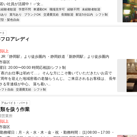
若い社員が活躍中！ ✅女...
未経験者歓迎
学歴不問
車通勤OK
職場見学可
経験不問
未経験者歓迎
修あり
賞与あり
ブランクOK
交通費支給
長期歓迎
駅近5分以内
シフト制
髪型・髪色自由
ート
のフロアレディ
0円以上
アクセス: ・JR「静岡駅」より徒歩圏内 ・静岡鉄道「新静岡駅」より徒歩圏内
市葵区
: 20:00〜00:00 時間応相談/シフト制
 「夜のお仕事は初めて…」 そんな方にこそ働いていただきたいお店で
37周年を迎えた地域密着の老舗らうんじ。 ご来店されるお客様は、 長年
る常連様が中心。 落ち着い...
シフト自由
交通費支給
シフト制
アルバイト・パート
衣類を扱う作業
岡営業所
0円以上
市葵区
勤務曜日：月・火・水・木・金・祝 ・勤務時間： [1] 08:00～17:00 ・