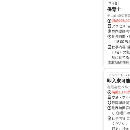
正社員
保育士
モコ山崎保育園
月給206,0
静岡県静岡
勤務時間・曜日:
～18:00
仕事内容:
18名）の
切に育てる
変形労働時間制
アルバイト・パ
即入寮可
有限会社ベル
時給1,14
交通・アク
静岡県静岡
勤務時間詳細
り ◎曜日
仕事内容 
ください。 
迎えに行きま