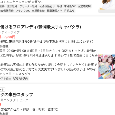
コミュニケーションが 大事な...
主婦・主夫歓迎
フリーター歓迎
社会保険あり
午後
車通勤OK
固定時間制
社会保険完備
ブランクOK
交通費支給
長期休暇あり
昇給あり
働けるフロアレディ(静岡最大手キャバクラ)
ーティーライフ
円～7,000円
アクセス: 最寄駅: JR静岡駅徒歩5分(途中まで地下道あり雨にも濡れにくいです)
市葵区
日: 20:00~翌1:00 ※週1日・1日3hからでもOK!! ※もっと遅い時間か
K!(21時半から等) ※行き帰り送迎あります ※シフト制で自由に日にちを
.
 お仕事はお客様のお酒を作りながら 楽しく会話をしていただくお仕事で
験の方やお酒が飲めない方でも大丈夫です! ▽詳しいお店の様子はHPやイ
ック▽ インスタグラ...
シフト自由
駅近5分以内
ート
ックの事務スタッフ
静岡コンタクトセンター
円
クセス: ＜交通アクセス＞ 静鉄 春日町駅 徒歩3分
市葵区