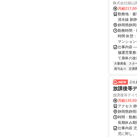
株式会社細山田商
月給217,0
勤務地・最寄
清水線 新
静岡県静岡
勤務時間・期
時間 休憩：
マンションを
仕事内容 ─
舗運営業務
て身体の改善
大量募集
スタ
賞与あり
交通
正社
放課後等
放課後等デイ
月給135,5
アクセス 
静岡県静岡
時間・勤務日詳
長期休み期間(
仕事内容 
児に対し、