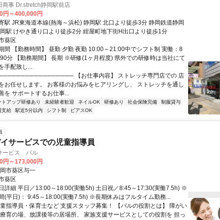
事 Dr.stretch静岡駅前店
00円～400,000円
駅 JR東海道本線(熱海～浜松) 静岡駅 北口より徒歩3分 静岡鉄道静岡
静岡駅 けやき通り口より徒歩2分 紺屋町地下街H出口より徒歩1分
市葵区
間 【勤務時間】 昼勤 夕勤 夜勤 10:00～21:00中でシフト制 実働：8
90分 【勤務期間】 長期 ※研修(1ヶ月程度) 県外での研修時は当社にて
手配致し...
───────────────── 【お仕事内容】 ストレッチ専門店での 店
をお任せします。 お客様のお悩みをヒアリングし、 ストレッチを通し
を サポートするお仕事...
ートアップ研修あり
未経験者歓迎
ネイルOK
研修あり
社会保険完備
制服貸与
費支給
駅近5分以内
シフト制
ピアスOK
員
デイサービスでの児童指導員
サービス パル
00円～173,000円
静岡市葵区与一
市葵区
細 平日／13:00～18:00(実働5h) 土日祝／8:45～17:30(実働7.5h) ※
平日)： 9:45～18:00(実働7.5h) ※長期休みはフルタイム勤務...
児童指導員・保育士など 支援スタッフ募集！ 【パルの役割とは】 障がい
 療育の場、放課後等の居場所、 家族支援サービスとしての役割を 担っ