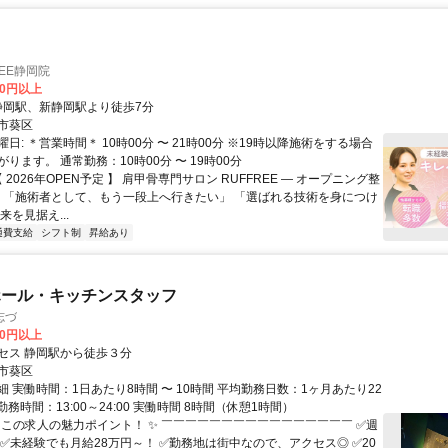
REE静岡院
00円以上
クセス: 静岡駅、新静岡駅より徒歩7分
市葵区
日: ＊営業時間＊ 10時00分 〜 21時00分 ※19時以降施術をする場合
ります。 通常勤務：10時00分 〜 19時00分
【 2026年OPEN予定 】 肩甲骨専門サロン RUFFREE ― オープニング整
― 「施術者として、もう一段上へ行きたい」 「選ばれる技術を身につけ
来を見据え...
通費支給
シフト制
昇給あり
ホール・キッチンスタッフ
志づ
00円以上
セス 静岡駅から徒歩３分
市葵区
 実働時間：1日あたり8時間 〜 10時間 平均勤務日数：1ヶ月あたり22
 勤務時間：13:00～24:00 実働時間 8時間（休憩1時間）
✨ この求人の魅力ポイント！ ✨ ￣￣￣￣￣￣￣￣￣￣￣￣￣￣￣￣ ✅週
 ✅未経験でも月給28万円～！ ✅勤務地は街中なので、アクセス◎ ✅20