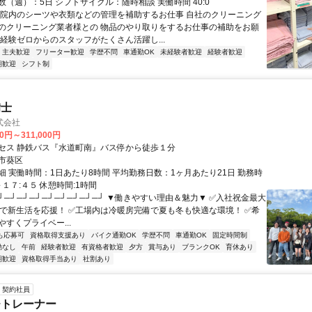
（週）：5日 シフトサイクル：随時相談 実働時間 40:0
病院内のシーツや衣類などの管理を補助するお仕事 自社のクリーニング
のクリーニング業者様との 物品のやり取りをするお仕事の補助をお願
 経験ゼロからのスタッフがたくさん活躍し...
・主夫歓迎
フリーター歓迎
学歴不問
車通勤OK
未経験者歓迎
経験者歓迎
期歓迎
シフト制
備士
式会社
00円～311,000円
セス 静鉄バス『水道町南』バス停から徒歩１分
市葵区
細 実働時間：1日あたり8時間 平均勤務日数：1ヶ月あたり21日 勤務時
～１７:４５ 休憩時間:1時間
┘─┘─┘─┘─┘─┘─┘─┘─┘ ▼働きやすい理由＆魅力▼ ✅入社祝金最大
給で新生活を応援！ ✅工場内は冷暖房完備で夏も冬も快適な環境！ ✅希
すくプライベー...
も応募可
資格取得支援あり
バイク通勤OK
学歴不問
車通勤OK
固定時間制
勤なし
午前
経験者歓迎
有資格者歓迎
夕方
賞与あり
ブランクOK
育休あり
期歓迎
資格取得手当あり
社割あり
契約社員
チトレーナー