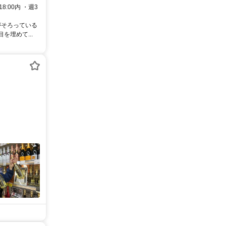
:00内 ・週3
がそろっている
埋めて...