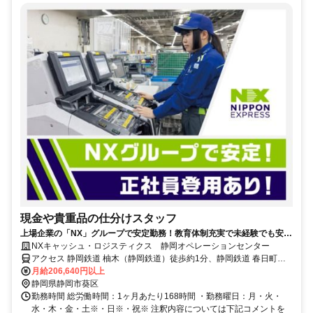
現金や貴重品の仕分けスタッフ
上場企業の「NX」グループで安定勤務！教育体制充実で未経験でも安
心！／正社員登用あり
NXキャッシュ・ロジスティクス 静岡オペレーションセンター
アクセス 静岡鉄道 柚木（静岡鉄道）徒歩約1分、静岡鉄道 春日町徒
歩約7分、静岡鉄道 音羽町徒歩約13分
月給206,640円以上
静岡県静岡市葵区
勤務時間 総労働時間：1ヶ月あたり168時間 ・勤務曜日：月・火・
水・木・金・土※・日※・祝※ 注釈内容については下記コメントを