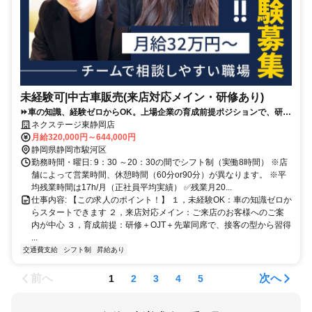
未経験可|中古車販売(来店対応メイン・研修あり)
⏩️車の知識、経験ゼロからOK。上場企業の育成前提ポジションで、研修
＋先輩同席で接客の型から学べます。
ネクステージ東静岡店
月給320,000円～644,000円
静岡県静岡市駿河区
勤務時間・曜日: 9：30 ～20：30の間でシフト制（実働8時間） ※店
舗によって営業時間、休憩時間（60分or90分）が異なります。 ※平
均残業時間は17h/月（正社員平均実績） ✅残業月20...
仕事内容: 【この求人のポイント！】 １，未経験OK：車の知識ゼロか
らスタートできます ２，来店対応メイン：ご来店のお客様へのご案
内が中心 ３，育成前提：研修＋OJT＋先輩同席で、接客の型から習得
...
交通費支給
シフト制
昇給あり
前へ
次へ
1
2
3
4
5