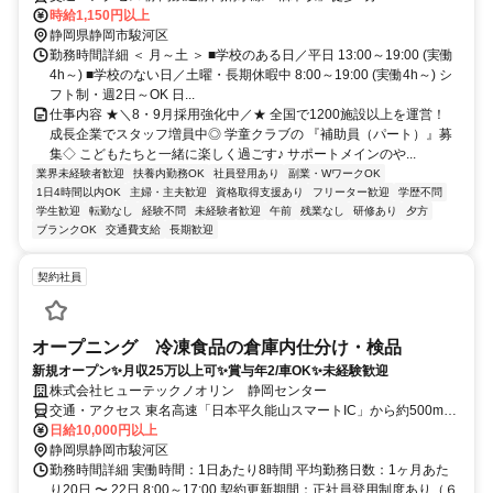
時給1,150円以上
静岡県静岡市駿河区
勤務時間詳細 ＜ 月～土 ＞ ■学校のある日／平日 13:00～19:00 (実働
4h～) ■学校のない日／土曜・長期休暇中 8:00～19:00 (実働4h～) シ
フト制・週2日～OK 日...
仕事内容 ★＼8・9月採用強化中／★ 全国で1200施設以上を運営！
成長企業でスタッフ増員中◎ 学童クラブの 『補助員（パート）』募
集◇ こどもたちと一緒に楽しく過ごす♪ サポートメインのや...
業界未経験者歓迎
扶養内勤務OK
社員登用あり
副業・WワークOK
1日4時間以内OK
主婦・主夫歓迎
資格取得支援あり
フリーター歓迎
学歴不問
学生歓迎
転勤なし
経験不問
未経験者歓迎
午前
残業なし
研修あり
夕方
ブランクOK
交通費支給
長期歓迎
契約社員
オープニング 冷凍食品の倉庫内仕分け・検品
新規オープン✨月収25万以上可✨賞与年2/車OK✨未経験歓迎
株式会社ヒューテックノオリン 静岡センター
交通・アクセス 東名高速「日本平久能山スマートIC」から約500m
/JR静岡駅から車で15分 ※車通勤可
日給10,000円以上
静岡県静岡市駿河区
勤務時間詳細 実働時間：1日あたり8時間 平均勤務日数：1ヶ月あた
り20日 〜 22日 8:00～17:00 契約更新期間：正社員登用制度あり（６