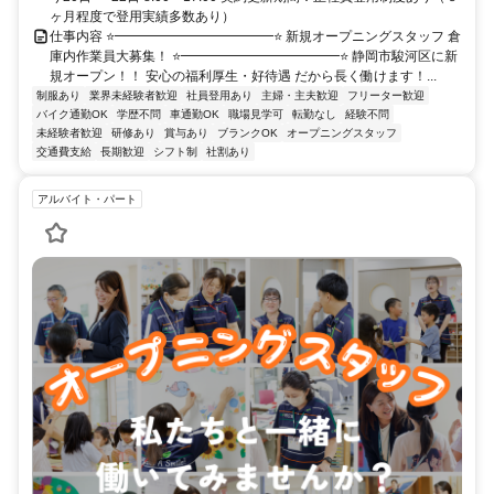
ヶ月程度で登用実績多数あり）
仕事内容 ⭐━━━━━━━━━━━━⭐ 新規オープニングスタッフ 倉
庫内作業員大募集！ ⭐━━━━━━━━━━━━⭐ 静岡市駿河区に新
規オープン！！ 安心の福利厚生・好待遇 だから長く働けます！...
制服あり
業界未経験者歓迎
社員登用あり
主婦・主夫歓迎
フリーター歓迎
バイク通勤OK
学歴不問
車通勤OK
職場見学可
転勤なし
経験不問
未経験者歓迎
研修あり
賞与あり
ブランクOK
オープニングスタッフ
交通費支給
長期歓迎
シフト制
社割あり
アルバイト・パート