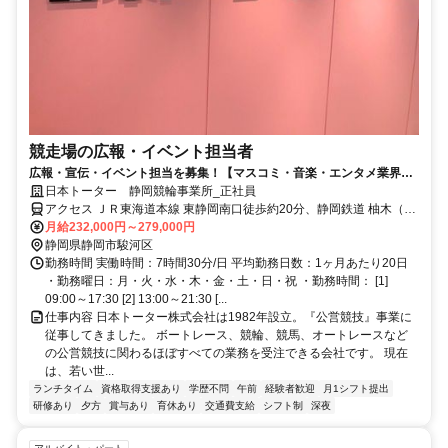
競走場の広報・イベント担当者
広報・宣伝・イベント担当を募集！【マスコミ・音楽・エンタメ業界経
験者歓迎】
日本トーター 静岡競輪事業所_正社員
アクセス ＪＲ東海道本線 東静岡南口徒歩約20分、静岡鉄道 柚木（静
岡鉄道）徒歩約22分、静岡鉄道 春日町徒歩約25分
月給232,000円～279,000円
静岡県静岡市駿河区
勤務時間 実働時間：7時間30分/日 平均勤務日数：1ヶ月あたり20日
・勤務曜日：月・火・水・木・金・土・日・祝 ・勤務時間： [1]
09:00～17:30 [2] 13:00～21:30 [...
仕事内容 日本トーター株式会社は1982年設立。『公営競技』事業に
従事してきました。 ボートレース、競輪、競馬、オートレースなど
の公営競技に関わるほぼすべての業務を受注できる会社です。 現在
は、若い世...
ランチタイム
資格取得支援あり
学歴不問
午前
経験者歓迎
月1シフト提出
研修あり
夕方
賞与あり
育休あり
交通費支給
シフト制
深夜