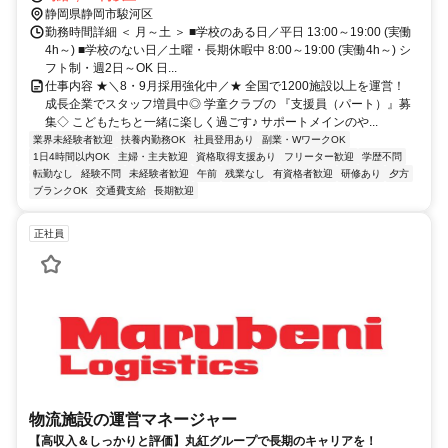
静岡県静岡市駿河区
勤務時間詳細 ＜ 月～土 ＞ ■学校のある日／平日 13:00～19:00 (実働
4h～) ■学校のない日／土曜・長期休暇中 8:00～19:00 (実働4h～) シ
フト制・週2日～OK 日...
仕事内容 ★＼8・9月採用強化中／★ 全国で1200施設以上を運営！
成長企業でスタッフ増員中◎ 学童クラブの 『支援員（パート）』募
集◇ こどもたちと一緒に楽しく過ごす♪ サポートメインのや...
業界未経験者歓迎
扶養内勤務OK
社員登用あり
副業・WワークOK
1日4時間以内OK
主婦・主夫歓迎
資格取得支援あり
フリーター歓迎
学歴不問
転勤なし
経験不問
未経験者歓迎
午前
残業なし
有資格者歓迎
研修あり
夕方
ブランクOK
交通費支給
長期歓迎
正社員
物流施設の運営マネージャー
【高収入＆しっかりと評価】丸紅グループで長期のキャリアを！