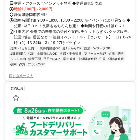
交通・アクセス ツインメッセ静岡 ◆交通費規定支給
時給1,100円～2,000円
静岡県静岡市駿河区
勤務時間詳細 9:00～18:00､15:00～22:00 ※イベントにより異なる ◆
短期･単日ＯＫ！長期ももちろん歓迎！ ◆時間や日程の相談ＯＫ！
仕事内容 会場での来場者の受付や案内､チケットもぎり､グッズ販売､
設営･撤去･運営など ✨ 注目イベント！ ✨ - 【コンサート】 （1）8-24
時（2）13-24時（3）19-27時 ✅ツイン...
短期（3ヵ月以内）
扶養内勤務OK
週1日からOK
副業・WワークOK
1日4時間以内OK
土日祝のみOK
主婦・主夫歓迎
フリーター歓迎
短期
早朝
シフト自由
学歴不問
平日のみOK
学生歓迎
未経験者歓迎
午前
経験者歓迎
夜間
夕方
ブランクOK
同じ企業の求人
契約社員