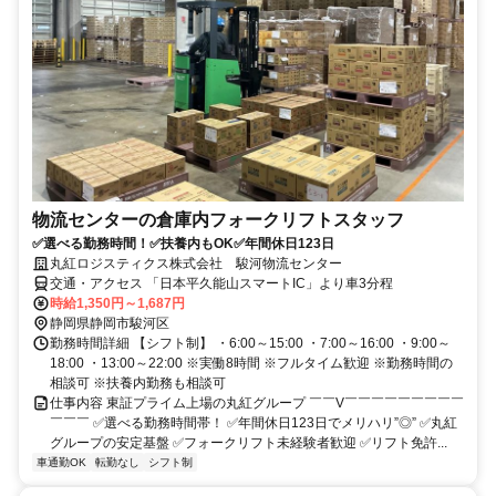
物流センターの倉庫内フォークリフトスタッフ
✅選べる勤務時間！✅扶養内もOK✅年間休日123日
丸紅ロジスティクス株式会社 駿河物流センター
交通・アクセス 「日本平久能山スマートIC」より車3分程
時給1,350円～1,687円
静岡県静岡市駿河区
勤務時間詳細 【シフト制】 ・6:00～15:00 ・7:00～16:00 ・9:00～
18:00 ・13:00～22:00 ※実働8時間 ※フルタイム歓迎 ※勤務時間の
相談可 ※扶養内勤務も相談可
仕事内容 東証プライム上場の丸紅グループ ￣￣V￣￣￣￣￣￣￣￣￣
￣￣￣ ✅選べる勤務時間帯！ ✅年間休日123日でメリハリ”◎” ✅丸紅
グループの安定基盤 ✅フォークリフト未経験者歓迎 ✅リフト免許...
車通勤OK
転勤なし
シフト制