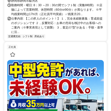
静岡県静岡市駿河区
勤務時間・曜日: 8：30 ～20：30の間でシフト制（実働8時間） ※店
舗によって営業時間、休憩時間（60分or90分）が異なります。 ※平
均残業時間は17h/月（正社員平均実績） ✅残業月20...
仕事内容: 【この求人のポイント！】 １，完全未経験募集：育成前提
のポジションです ２，反響対応：お車の売却を検討中のお客様への
ご案内（※事実表現として踏襲） ３，査定の“型”がある：手順・基準
に沿...
交通費支給
シフト制
昇給あり
正社員