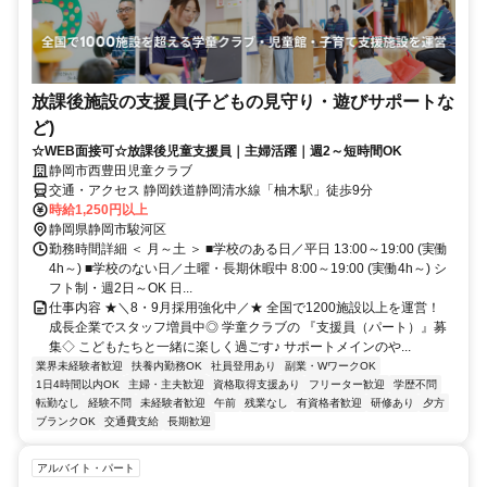
放課後施設の支援員(子どもの見守り・遊びサポートな
ど)
☆WEB面接可☆放課後児童支援員｜主婦活躍｜週2～短時間OK
静岡市西豊田児童クラブ
交通・アクセス 静岡鉄道静岡清水線「柚木駅」徒歩9分
時給1,250円以上
静岡県静岡市駿河区
勤務時間詳細 ＜ 月～土 ＞ ■学校のある日／平日 13:00～19:00 (実働
4h～) ■学校のない日／土曜・長期休暇中 8:00～19:00 (実働4h～) シ
フト制・週2日～OK 日...
仕事内容 ★＼8・9月採用強化中／★ 全国で1200施設以上を運営！
成長企業でスタッフ増員中◎ 学童クラブの 『支援員（パート）』募
集◇ こどもたちと一緒に楽しく過ごす♪ サポートメインのや...
業界未経験者歓迎
扶養内勤務OK
社員登用あり
副業・WワークOK
1日4時間以内OK
主婦・主夫歓迎
資格取得支援あり
フリーター歓迎
学歴不問
転勤なし
経験不問
未経験者歓迎
午前
残業なし
有資格者歓迎
研修あり
夕方
ブランクOK
交通費支給
長期歓迎
アルバイト・パート