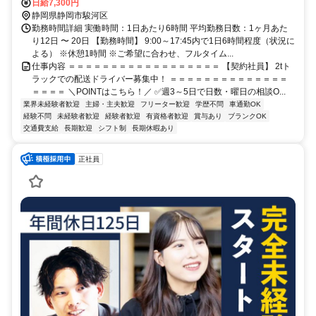
日給7,300円
静岡県静岡市駿河区
勤務時間詳細 実働時間：1日あたり6時間 平均勤務日数：1ヶ月あた
り12日 〜 20日 【勤務時間】 9:00～17:45内で1日6時間程度（状況に
よる） ※休憩1時間 ※ご希望に合わせ、フルタイム...
仕事内容 ＝＝＝＝＝＝＝＝＝＝＝＝＝＝＝＝＝＝ 【契約社員】 2tト
ラックでの配送ドライバー募集中！ ＝＝＝＝＝＝＝＝＝＝＝＝＝＝
＝＝＝＝ ＼POINTはこちら！／ ✅週3～5日で日数・曜日の相談O...
業界未経験者歓迎
主婦・主夫歓迎
フリーター歓迎
学歴不問
車通勤OK
経験不問
未経験者歓迎
経験者歓迎
有資格者歓迎
賞与あり
ブランクOK
交通費支給
長期歓迎
シフト制
長期休暇あり
正社員