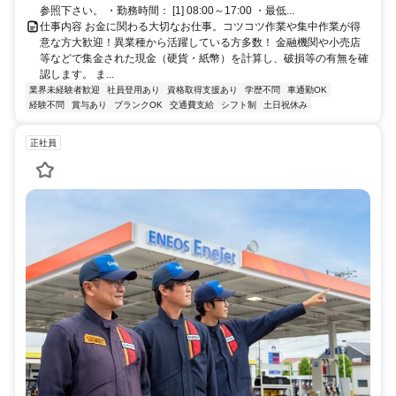
参照下さい。 ・勤務時間： [1] 08:00～17:00 ・最低...
仕事内容 お金に関わる大切なお仕事。コツコツ作業や集中作業が得
意な方大歓迎！異業種から活躍している方多数！ 金融機関や小売店
等などで集金された現金（硬貨・紙幣）を計算し、破損等の有無を確
認します。 ま...
業界未経験者歓迎
社員登用あり
資格取得支援あり
学歴不問
車通勤OK
経験不問
賞与あり
ブランクOK
交通費支給
シフト制
土日祝休み
正社員