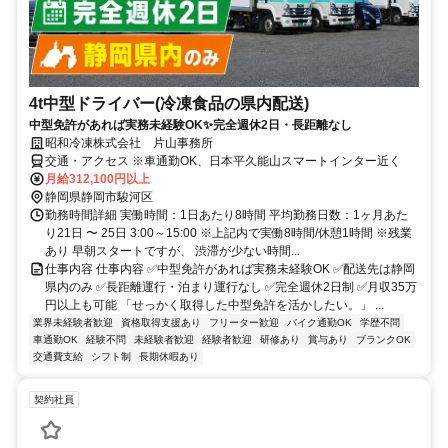
4t中型ドライバー(冷凍食品の県内配送)
中型免許があれば実務未経験OK✨完全週休2日・長距離なし
昭和冷凍株式会社 片山事務所
交通・アクセス ※車通勤OK、日本平久能山スマートインター近く
月給312,100円以上
静岡県静岡市駿河区
勤務時間詳細 実働時間：1日あたり8時間 平均勤務日数：1ヶ月あた
り21日 〜 25日 3:00～15:00 ※上記内で実働8時間/休憩1時間 ※残業
あり 早朝スタートですが、 渋滞が少ない時間...
仕事内容 仕事内容 ✅中型免許があれば実務未経験OK ✅配送先は静岡
県内のみ ✅長距離運行・泊まり運行なし ✅完全週休2日制 ✅月収35万
円以上も可能 「せっかく取得した中型免許を活かしたい。」 ...
業界未経験者歓迎
資格取得支援あり
フリーター歓迎
バイク通勤OK
学歴不問
車通勤OK
経験不問
未経験者歓迎
経験者歓迎
研修あり
賞与あり
ブランクOK
交通費支給
シフト制
長期休暇あり
契約社員