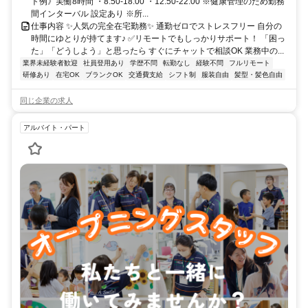
ト例》実働8時間 ・8:50-18:00 ・12:50-22:00 ※健康管理のため勤務
間インターバル 設定あり ※所...
仕事内容 ✨人気の完全在宅勤務✨ 通勤ゼロでストレスフリー 自分の
時間にゆとりが持てます♪ ✅リモートでもしっかりサポート！ 「困っ
た」「どうしよう」と思ったら すぐにチャットで相談OK 業務中の...
業界未経験者歓迎
社員登用あり
学歴不問
転勤なし
経験不問
フルリモート
研修あり
在宅OK
ブランクOK
交通費支給
シフト制
服装自由
髪型・髪色自由
同じ企業の求人
アルバイト・パート