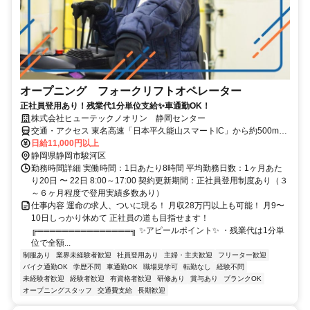
オープニング フォークリフトオペレーター
正社員登用あり！残業代1分単位支給✨車通勤OK！
株式会社ヒューテックノオリン 静岡センター
交通・アクセス 東名高速「日本平久能山スマートIC」から約500m
/JR静岡駅から車で15分 ※車通勤可
日給11,000円以上
静岡県静岡市駿河区
勤務時間詳細 実働時間：1日あたり8時間 平均勤務日数：1ヶ月あた
り20日 〜 22日 8:00～17:00 契約更新期間：正社員登用制度あり（３
～６ヶ月程度で登用実績多数あり）
仕事内容 運命の求人、ついに現る！ 月収28万円以上も可能！ 月9〜
10日しっかり休めて 正社員の道も目指せます！
╔═══════════════╗ ✨アピールポイント✨ ・残業代は1分単
位で全額...
制服あり
業界未経験者歓迎
社員登用あり
主婦・主夫歓迎
フリーター歓迎
バイク通勤OK
学歴不問
車通勤OK
職場見学可
転勤なし
経験不問
未経験者歓迎
経験者歓迎
有資格者歓迎
研修あり
賞与あり
ブランクOK
オープニングスタッフ
交通費支給
長期歓迎