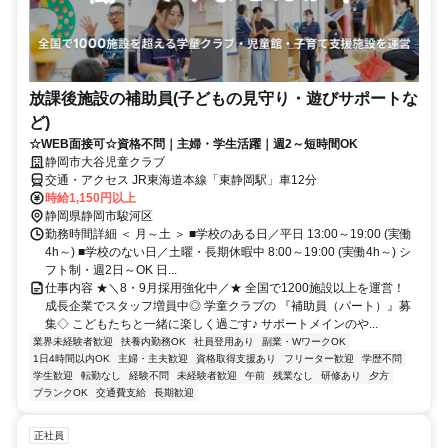
放課後施設の補助員(子どもの見守り・遊びサポートな
ど)
☆WEB面接可☆資格不問｜主婦・学生活躍｜週2～短時間OK
静岡市大谷児童クラブ
交通・アクセス JR東海道本線「東静岡駅」車12分
時給1,150円以上
静岡県静岡市駿河区
勤務時間詳細 ＜ 月～土 ＞ ■学校のある日／平日 13:00～19:00 (実働
4h～) ■学校のない日／土曜・長期休暇中 8:00～19:00 (実働4h～) シ
フト制・週2日～OK 日...
仕事内容 ★＼8・9月採用強化中／★ 全国で1200施設以上を運営！
成長企業でスタッフ増員中◎ 学童クラブの 『補助員（パート）』募
集◇ こどもたちと一緒に楽しく過ごす♪ サポートメインのや...
業界未経験者歓迎
扶養内勤務OK
社員登用あり
副業・WワークOK
1日4時間以内OK
主婦・主夫歓迎
資格取得支援あり
フリーター歓迎
学歴不問
学生歓迎
転勤なし
経験不問
未経験者歓迎
午前
残業なし
研修あり
夕方
ブランクOK
交通費支給
長期歓迎
正社員