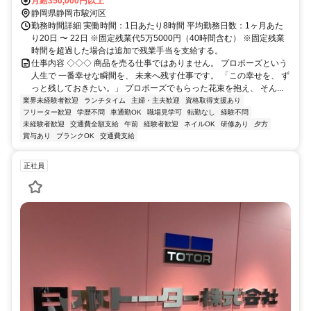
りバス「農業会館前」停下車、徒歩２分
月給350,000円以上
静岡県静岡市駿河区
勤務時間詳細 実働時間：1日あたり8時間 平均勤務日数：1ヶ月あた
り20日 〜 22日 ※固定残業代5万5000円（40時間含む） ※固定残業
時間を超過した場合は追加で残業手当を支給する。
仕事内容 ◇◇◇ 商品を売る仕事ではありません。 プロポーズという
人生で 一番幸せな瞬間を、 未来へ残す仕事です。 「この幸せを、 ず
っと残しておきたい。」 プロポーズでもらった花束を抱え、 そん...
業界未経験者歓迎
ランチタイム
主婦・主夫歓迎
資格取得支援あり
フリーター歓迎
学歴不問
車通勤OK
職場見学可
転勤なし
経験不問
未経験者歓迎
交通費全額支給
午前
経験者歓迎
ネイルOK
研修あり
夕方
賞与あり
ブランクOK
交通費支給
正社員