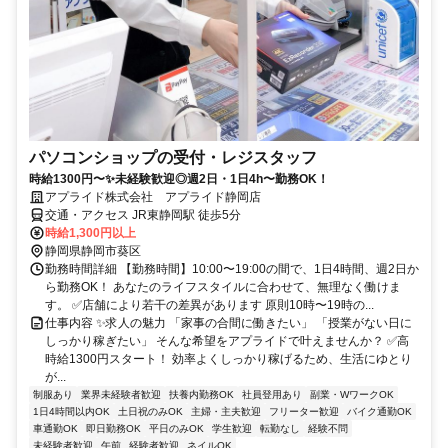
パソコンショップの受付・レジスタッフ
時給1300円〜✨未経験歓迎◎週2日・1日4h〜勤務OK！
アプライド株式会社 アプライド静岡店
交通・アクセス JR東静岡駅 徒歩5分
時給1,300円以上
静岡県静岡市葵区
勤務時間詳細 【勤務時間】10:00〜19:00の間で、1日4時間、週2日か
ら勤務OK！ あなたのライフスタイルに合わせて、無理なく働けま
す。 ✅店舗により若干の差異があります 原則10時〜19時の...
仕事内容 ✨求人の魅力 「家事の合間に働きたい」 「授業がない日に
しっかり稼ぎたい」 そんな希望をアプライドで叶えませんか？ ✅高
時給1300円スタート！ 効率よくしっかり稼げるため、生活にゆとり
が...
制服あり
業界未経験者歓迎
扶養内勤務OK
社員登用あり
副業・WワークOK
1日4時間以内OK
土日祝のみOK
主婦・主夫歓迎
フリーター歓迎
バイク通勤OK
車通勤OK
即日勤務OK
平日のみOK
学生歓迎
転勤なし
経験不問
未経験者歓迎
午前
経験者歓迎
ネイルOK