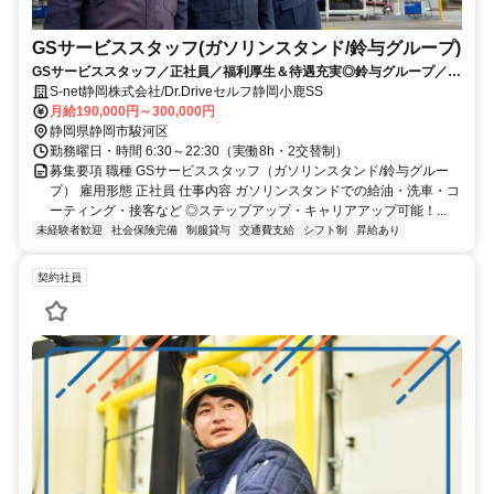
GSサービススタッフ(ガソリンスタンド/鈴与グループ)
GSサービススタッフ／正社員／福利厚生＆待遇充実◎鈴与グループ／転
職希望・未経験の方大歓迎！
S-net静岡株式会社/Dr.Driveセルフ静岡小鹿SS
月給190,000円～300,000円
静岡県静岡市駿河区
勤務曜日・時間 6:30～22:30（実働8h・2交替制）
募集要項 職種 GSサービススタッフ（ガソリンスタンド/鈴与グルー
プ） 雇用形態 正社員 仕事内容 ガソリンスタンドでの給油・洗車・コ
ーティング・接客など ◎ステップアップ・キャリアアップ可能！...
未経験者歓迎
社会保険完備
制服貸与
交通費支給
シフト制
昇給あり
契約社員