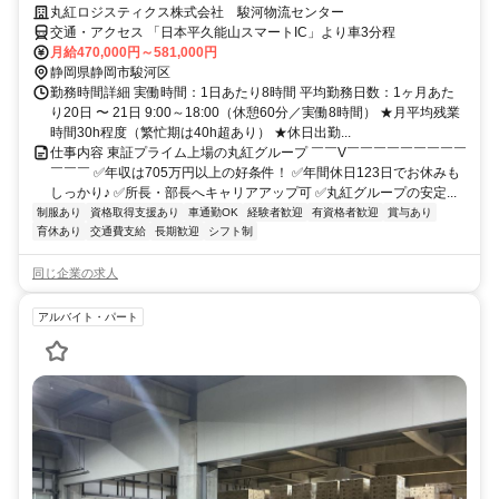
丸紅ロジスティクス株式会社 駿河物流センター
交通・アクセス 「日本平久能山スマートIC」より車3分程
月給470,000円～581,000円
静岡県静岡市駿河区
勤務時間詳細 実働時間：1日あたり8時間 平均勤務日数：1ヶ月あた
り20日 〜 21日 9:00～18:00（休憩60分／実働8時間） ★月平均残業
時間30h程度（繁忙期は40h超あり） ★休日出勤...
仕事内容 東証プライム上場の丸紅グループ ￣￣V￣￣￣￣￣￣￣￣￣
￣￣￣ ✅年収は705万円以上の好条件！ ✅年間休日123日でお休みも
しっかり♪ ✅所長・部長へキャリアアップ可 ✅丸紅グループの安定...
制服あり
資格取得支援あり
車通勤OK
経験者歓迎
有資格者歓迎
賞与あり
育休あり
交通費支給
長期歓迎
シフト制
同じ企業の求人
アルバイト・パート