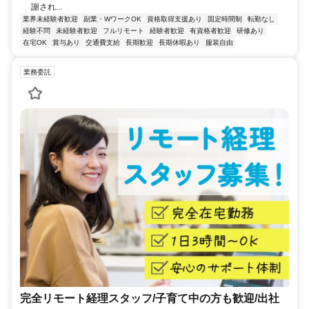
謝され...
業界未経験者歓迎
副業・WワークOK
資格取得支援あり
固定時間制
転勤なし
経験不問
未経験者歓迎
フルリモート
経験者歓迎
有資格者歓迎
研修あり
在宅OK
賞与あり
交通費支給
長期歓迎
長期休暇あり
服装自由
業務委託
完全リモート経理スタッフ/子育て中の方も歓迎/出社