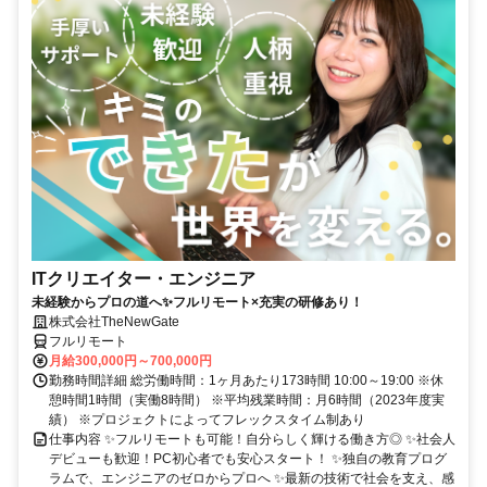
ITクリエイター・エンジニア
未経験からプロの道へ✨フルリモート×充実の研修あり！
株式会社TheNewGate
フルリモート
月給300,000円～700,000円
勤務時間詳細 総労働時間：1ヶ月あたり173時間 10:00～19:00 ※休
憩時間1時間（実働8時間） ※平均残業時間：月6時間（2023年度実
績） ※プロジェクトによってフレックスタイム制あり
仕事内容 ✨フルリモートも可能！自分らしく輝ける働き方◎ ✨社会人
デビューも歓迎！PC初心者でも安心スタート！ ✨独自の教育プログ
ラムで、エンジニアのゼロからプロへ ✨最新の技術で社会を支え、感