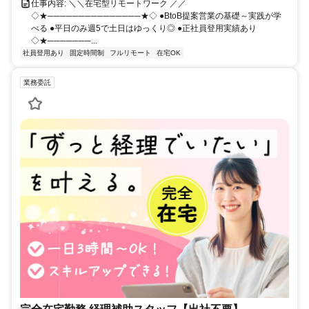
仕事内容: ＼＼在宅型リモートワーク ／／
◇★───────────────★◇ ●BtoB提案営業の基礎～実践が学
べる ●平日のみ週5で土日はゆっくり◎ ●正社員登用実績あり
◇★───────...
社員登用あり
固定時間制
フルリモート
在宅OK
業務委託