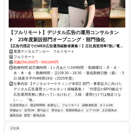
【フルリモート】デジタル広告の運用コンサルタン
ト 23年度新設部門オープニング・部門強化
【広告代理店でのWEB広告運用経験者募集！】正社員登用率7割／電通
G／全国×完全在宅／年休126日・土日祝休み／残業月平均4時間19分
電通デジタルアンカー フルリモート
フルリモート
月給250,000円～500,000円
勤務時間 総労働時間：1ヶ月あたり160時間 ・勤務曜日：月・火・
水・木・金 ・勤務時間： [1] 09:30～18:30 ・最低勤務日数（週）：5
日 残業月平均4時間19分（2025年度）
仕事内容 【デジタルマーケティング本部】部門・事業拡大に向けた
デジタル広告運用コンサルタント積極募集！ 「代理店のBPO拠点で
広告運用実務に携わっているけれど、入稿・運用だけでは物足りな
い…」 「地...
社員登用あり
固定時間制
転勤なし
フルリモート
経験者歓迎
ネイルOK
研修あり
在宅OK
賞与あり
育休あり
長期休暇あり
ピアスOK
土日祝休み
服装自由
髪型・髪色自由
正社員