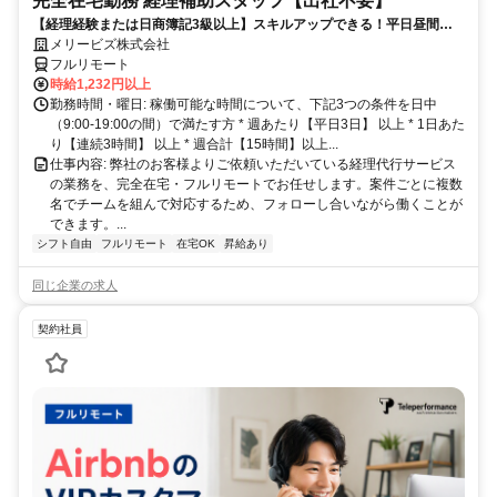
完全在宅勤務 経理補助スタッフ【出社不要】
【経理経験または日商簿記3級以上】スキルアップできる！平日昼間３h
～。完全在宅で育児・介護中の方も大歓迎♪
メリービズ株式会社
フルリモート
時給1,232円以上
勤務時間・曜日: 稼働可能な時間について、下記3つの条件を日中
（9:00-19:00の間）で満たす方 * 週あたり【平日3日】 以上 * 1日あた
り【連続3時間】 以上 * 週合計【15時間】以上...
仕事内容: 弊社のお客様よりご依頼いただいている経理代行サービス
の業務を、完全在宅・フルリモートでお任せします。案件ごとに複数
名でチームを組んで対応するため、フォローし合いながら働くことが
できます。...
シフト自由
フルリモート
在宅OK
昇給あり
同じ企業の求人
契約社員