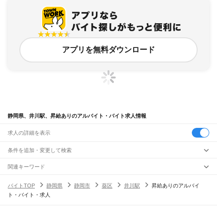
アプリを無料ダウンロード
静岡県、井川駅、昇給ありのアルバイト・バイト求人情報
求人の詳細を表示
条件を追加・変更して検索
市区町村を追加・変更
関連キーワード
完全在宅ワーク 全国
シール貼り 在宅
現在地周辺
ガチャガチャ
犬カフェ
静岡県
駅を追加・変更
バイトTOP
静岡県
静岡市
葵区
井川駅
昇給ありのアルバイ
静岡県
すべて
ト・バイト・求人
静岡市
すべて
職種を追加・変更
JR東海道本線(東京～熱海)
葵区
駿河区
清水区
熱海駅
飲食・フードサービス
浜松市
すべて
特徴を追加・変更