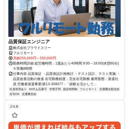
品質保証エンジニア
株式会社プラウドスリー
フルリモート
月給250,000円～350,000円
勤務時間詳細 総労働時間：1週あたり40時間 9:00～18:00(休憩60分)
※実働8時間
仕事内容 品質保証 ・品質保証計画検討 ・テスト設計、テスト実施 ・
品質改善活動の推進 在宅勤務頻度：完全在宅勤務 雇用形態：派遣社
員 労働者派遣事業/派13-309077 - 「経験を活かして...
社員登用あり
60代も応募可
学歴不問
固定時間制
フルリモート
交通費全額支給
在宅OK
交通費支給
正社員