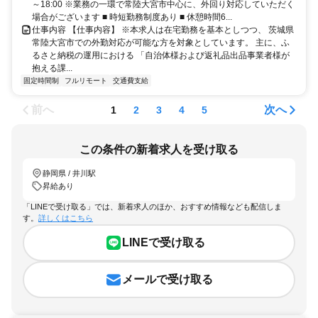
～18:00 ※業務の一環で常陸大宮市中心に、外回り対応していただく
場合がございます ■ 時短勤務制度あり ■ 休憩時間6...
仕事内容 【仕事内容】 ※本求人は在宅勤務を基本としつつ、 茨城県
常陸大宮市での外勤対応が可能な方を対象としています。 主に、ふ
るさと納税の運用における 「自治体様および返礼品出品事業者様が
抱える課...
固定時間制
フルリモート
交通費支給
前へ
次へ
1
2
3
4
5
この条件の新着求人を受け取る
静岡県 / 井川駅
昇給あり
「LINEで受け取る」では、新着求人のほか、おすすめ情報なども配信しま
す。
詳しくはこちら
LINEで受け取る
メールで受け取る