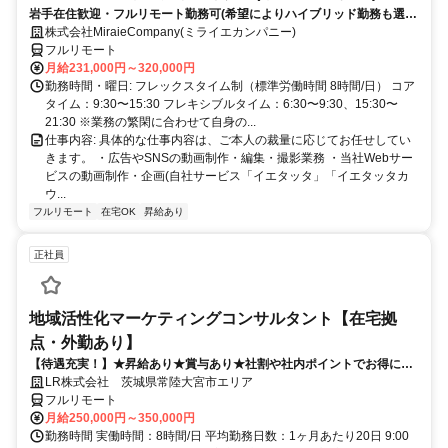
岩手在住歓迎・フルリモート勤務可(希望によりハイブリッド勤務も選択
可能)
株式会社MiraieCompany(ミライエカンパニー)
フルリモート
月給231,000円～320,000円
勤務時間・曜日: フレックスタイム制（標準労働時間 8時間/日） コア
タイム：9:30〜15:30 フレキシブルタイム：6:30〜9:30、15:30〜
21:30 ※業務の繁閑に合わせて自身の...
仕事内容: 具体的な仕事内容は、ご本人の裁量に応じてお任せしてい
きます。 ・広告やSNSの動画制作・編集・撮影業務 ・当社Webサー
ビスの動画制作・企画(自社サービス「イエタッタ」「イエタッタカ
ウ...
フルリモート
在宅OK
昇給あり
正社員
地域活性化マーケティングコンサルタント【在宅拠
点・外勤あり】
【待遇充実！】★昇給あり★賞与あり★社割や社内ポイントでお得に買
い物も！
LR株式会社 茨城県常陸大宮市エリア
フルリモート
月給250,000円～350,000円
勤務時間 実働時間：8時間/日 平均勤務日数：1ヶ月あたり20日 9:00