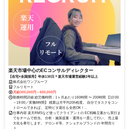
楽天市場中心のECコンサルディレクター
【在宅×全国採用】年休130日＊楽天市場運営経験2年以上
株式会社ワンプルーフ
フルリモート
月給300,000円～600,000円
勤務時間詳細 総労働時間：1ヶ月あたり160時間 〜 200時間 【10:00
～19:00／実働8時間】 残業は月平均20h程度。 自分でタスクをコン
トロールできれば、 定時ピタ退社も全然OK！...
仕事内容 楽天RMSなど使ってクライアントの EC戦略立案から実行ま
でをチームで担当。 分析・施策提案・運用を一貫して行い、 売上最
大化を牽引します。 デロンギ等、ナショナルブランドの 年間売り
上...