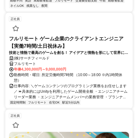
経験不問
英語
未経験者歓迎
フルリモート
交通費全額支給
午前
経験者歓迎
ネイルOK
残業なし
夜間
正社員
フルリモート ゲーム企業のクライアントエンジニア
【実働7時間/土日祝休み】
技術と情熱で最高のゲームを創る！ アイデアと情熱を形にして世界に送
り出そう！
(株)サーチフィールド
フルリモート
年俸4,300,000円～9,000,000円
勤務時間・曜日: 所定労働時間7時間 （10:00～18:00 ※内1時間休
憩）
仕事内容: ＼ゲームコンテンツのプログラミング業務をお任せします
／ ⏩具体的にはUnityを利用したゲーム開発全般 ・エンジニアチーム
リーダー業務 ・エンジニアチームメンバーの業務管理 ・プランナ...
固定時間制
フルリモート
在宅OK
駅近5分以内
正社員