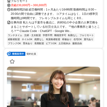
フルリモート
月給230,000円～300,000円
勤務時間詳細 総労働時間：1ヶ月あたり164時間 勤務時間は 8:00～
20:00の間で自由に調整できます。 コアタイムはなく、1日の標準労
働時間は8時間です。 フレキシブルタイムも同じく 8:0...
仕事内容 私たちは千葉市を拠点に、約80社の中小企業の人事労務を
まるごとサポートしている社労士法人です。 **他の事務所と違うとこ
ろ？** Claude Code・ChatGPT・Google Wo...
ランチタイム
主婦・主夫歓迎
学歴不問
職場見学可
転勤なし
フルリモート
経験者歓迎
ネイルOK
残業なし
有資格者歓迎
研修あり
在宅OK
賞与あり
ブランクOK
育休あり
長期歓迎
ピアスOK
土日祝休み
服装自由
契約社員