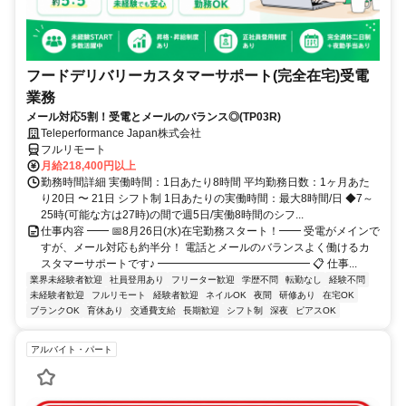
フードデリバリーカスタマーサポート(完全在宅)受電
業務
メール対応5割！受電とメールのバランス◎(TP03R)
Teleperformance Japan株式会社
フルリモート
月給218,400円以上
勤務時間詳細 実働時間：1日あたり8時間 平均勤務日数：1ヶ月あた
り20日 〜 21日 シフト制 1日あたりの実働時間：最大8時間/日 ◆7～
25時(可能な方は27時)の間で週5日/実働8時間のシフ...
仕事内容 ━━ 📅8月26日(水)在宅勤務スタート！━━ 受電がメインで
すが、メール対応も約半分！ 電話とメールのバランスよく働けるカ
スタマーサポートです♪ ━━━━━━━━━━━━━━ 📋 仕事...
業界未経験者歓迎
社員登用あり
フリーター歓迎
学歴不問
転勤なし
経験不問
未経験者歓迎
フルリモート
経験者歓迎
ネイルOK
夜間
研修あり
在宅OK
ブランクOK
育休あり
交通費支給
長期歓迎
シフト制
深夜
ピアスOK
アルバイト・パート