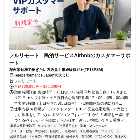
フルリモート 民泊サービスAirbnbのカスタマーサポ
ート
深夜帯勤務で稼ぎたい方必見！未経験歓迎✨(TP18PSM)
Teleperformance Japan株式会社
フルリモート
月給330,000円～360,000円
勤務時間詳細 実働時間：1日あたり8時間 平均勤務日数：1ヶ月あた
り21日 ▼シフト制：土日祝日含む週5日勤務 17：00～翌9：00の間
で実働8時間（土日祝含む週5日勤務） ・1時間休憩の他に前半...
仕事内容 ★新規プロジェクトスタート★ ✅ 完全在宅勤務♪ ✅ 弊社で
しか募集をしていないポジションです♪ ✅ これからの組織を一緒に形
づくるやりがい ✅ 前例にとらわれず、新しい挑戦ができる環境 ✅...
業界未経験者歓迎
ランチタイム
社員登用あり
副業・WワークOK
フリーター歓迎
学歴不問
転勤なし
経験不問
未経験者歓迎
フルリモート
経験者歓迎
ネイルOK
有資格者歓迎
研修あり
在宅OK
ブランクOK
育休あり