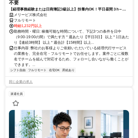
不要
【経理事務経験または日商簿記3級以上】扶養内OK！平日昼間３h～。
完全在宅で育児・介護中の方も大歓迎♪
メリービズ株式会社
フルリモート
時給1,232円以上
勤務時間・曜日: 稼働可能な時間について、下記3つの条件を日中
（9:00-19:00の間）で満たす方 * 週あたり【平日3日】 以上 * 1日あた
り【連続3時間】 以上 * 週合計【15時間】以上...
仕事内容: 弊社のお客様よりご依頼いただいている経理代行サービス
の業務を、完全在宅・フルリモートでお任せします。案件ごとに複数
名でチームを組んで対応するため、フォローし合いながら働くことが
できます。...
シフト自由
フルリモート
在宅OK
昇給あり
同じ企業の求人
派遣社員