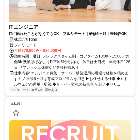
ITエンジニア
ITに触れたことがなくてもOK｜フルリモート｜研修6ヶ月｜未経験OK
株式会社Ring
フルリモート
月給370,000円～620,000円
勤務時間・曜日: フレックスタイム制・コアタイム10:00〜15:00／実
働8h 残業ほぼなし（月平均5時間以内） 休日は土日祝、年間休日128
日 リフレッシュ休暇など各種休暇あり
仕事内容: エンジニア募集！サーバー構築運用の現場で経験を積めま
す！ 入社後6ヶ月は育成プログラムを用意 ▶お任せする仕事 ◆ミド
ルウェアの運用・監視 ◆サーバー監視の新規立ち上げ ◆リリ...
フルリモート
在宅OK
昇給あり
正社員