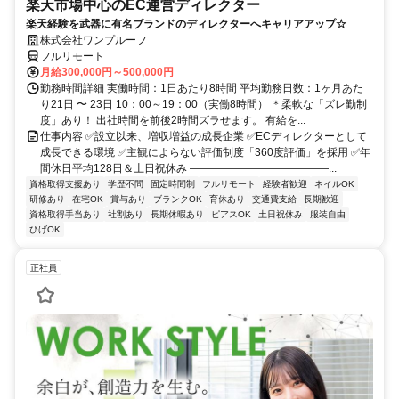
楽天市場中心のEC運営ディレクター
楽天経験を武器に有名ブランドのディレクターへキャリアアップ☆
株式会社ワンプルーフ
フルリモート
月給300,000円～500,000円
勤務時間詳細 実働時間：1日あたり8時間 平均勤務日数：1ヶ月あた
り21日 〜 23日 10：00～19：00（実働8時間） ＊柔軟な「ズレ勤制
度」あり！ 出社時間を前後2時間ズラせます。 有給を...
仕事内容 ✅設立以来、増収増益の成長企業 ✅ECディレクターとして
成長できる環境 ✅主観によらない評価制度「360度評価」を採用 ✅年
間休日平均128日＆土日祝休み ―――――――――――――...
資格取得支援あり
学歴不問
固定時間制
フルリモート
経験者歓迎
ネイルOK
研修あり
在宅OK
賞与あり
ブランクOK
育休あり
交通費支給
長期歓迎
資格取得手当あり
社割あり
長期休暇あり
ピアスOK
土日祝休み
服装自由
ひげOK
正社員