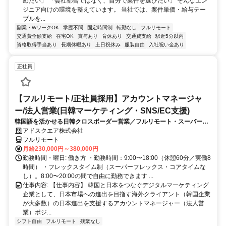
めたい」 「会社都合ではなく、自分で案件を選びたい」 そんなエン
ジニア向けの環境を整えています。 当社では、案件単価・給与テー
ブルを...
副業・WワークOK
学歴不問
固定時間制
転勤なし
フルリモート
交通費全額支給
在宅OK
賞与あり
育休あり
交通費支給
駅近5分以内
資格取得手当あり
長期休暇あり
土日祝休み
服装自由
入社祝い金あり
正社員
【フルリモート/正社員採用】アカウントマネージャ
ー/法人営業(日韓マーケティング・SNS/EC支援)
韓国語を活かせる日韓クロスボーダー営業／フルリモート・スーパーフ
レックス
アドスクエア株式会社
フルリモート
月給230,000円～380,000円
勤務時間・曜日: 働き方 ・勤務時間：9:00〜18:00（休憩60分／実働8
時間） ・フレックスタイム制（スーパーフレックス・コアタイムな
し）。8:00〜20:00の間で自由に勤務できます ...
仕事内容: 【仕事内容】 韓国と日本をつなぐデジタルマーケティング
企業として、日本市場への進出を目指す海外クライアント（韓国企業
が大多数）の日本進出を支援するアカウントマネージャー（法人営
業）ポジ...
シフト自由
フルリモート
残業なし