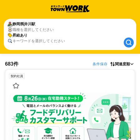
静岡県
静岡県
井川駅
井川駅
職種を選択してください
昇給あり
昇給あり
キーワードを選択してください
683件
条件保存
関連度順
契約社員