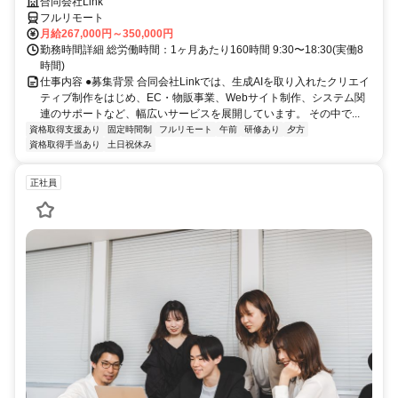
合同会社Link
フルリモート
月給267,000円～350,000円
勤務時間詳細 総労働時間：1ヶ月あたり160時間 9:30〜18:30(実働8
時間)
仕事内容 ●募集背景 合同会社Linkでは、生成AIを取り入れたクリエイ
ティブ制作をはじめ、EC・物販事業、Webサイト制作、システム関
連のサポートなど、幅広いサービスを展開しています。 その中で...
資格取得支援あり
固定時間制
フルリモート
午前
研修あり
夕方
資格取得手当あり
土日祝休み
正社員