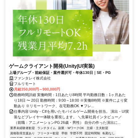
ゲームクライアント開発(Unity|UI実装)
上場グループ・前給保証・案件選択可・年休130日｜SE・PG
ファンタレイ株式会社
フルリモート
月給350,000円～900,000円
勤務時間詳細 実働時間：1日あたり8時間 平均勤務日数：1ヶ月あた
り18日 〜 20日 勤務時間：9:00～18:00 ※実働8時間 ※案件により変
動あり ※リモートワーク、在宅勤務OK ▼フレ...
仕事内容 Unity・C#を用いたモバイルゲーム開発を担当。 演出・UI実
装などプレイヤー体験を重視します。 ＼先輩社員インタビュー／
（前職：アニメーションPG 26歳・男性） 自分の作った演出に...
業界未経験者歓迎
ランチタイム
副業・WワークOK
主婦・主夫歓迎
資格取得支援あり
フリーター歓迎
早朝
学歴不問
固定時間制
転勤なし