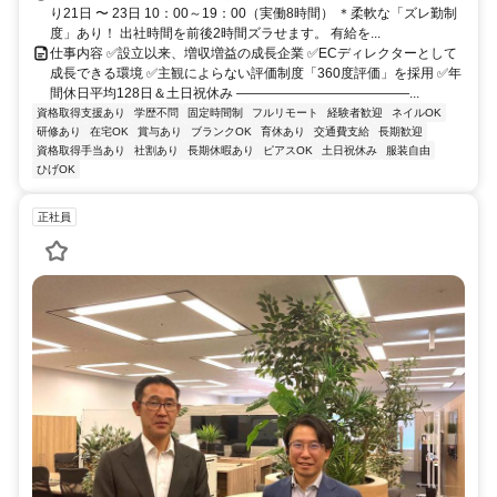
り21日 〜 23日 10：00～19：00（実働8時間） ＊柔軟な「ズレ勤制
度」あり！ 出社時間を前後2時間ズラせます。 有給を...
仕事内容 ✅設立以来、増収増益の成長企業 ✅ECディレクターとして
成長できる環境 ✅主観によらない評価制度「360度評価」を採用 ✅年
間休日平均128日＆土日祝休み ―――――――――――――...
資格取得支援あり
学歴不問
固定時間制
フルリモート
経験者歓迎
ネイルOK
研修あり
在宅OK
賞与あり
ブランクOK
育休あり
交通費支給
長期歓迎
資格取得手当あり
社割あり
長期休暇あり
ピアスOK
土日祝休み
服装自由
ひげOK
正社員