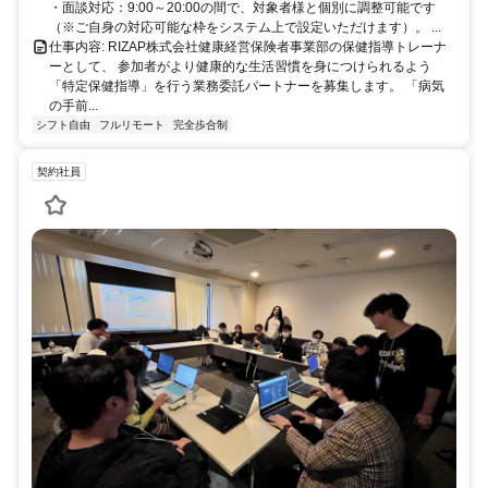
・面談対応：9:00～20:00の間で、対象者様と個別に調整可能です
（※ご自身の対応可能な枠をシステム上で設定いただけます）。 ...
仕事内容: RIZAP株式会社健康経営保険者事業部の保健指導トレーナ
ーとして、 参加者がより健康的な生活習慣を身につけられるよう
「特定保健指導」を行う業務委託パートナーを募集します。 「病気
の手前...
シフト自由
フルリモート
完全歩合制
契約社員