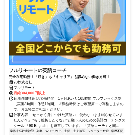
フルリモートの英語コーチ
完全在宅勤務！「好き」も「キャリア」も諦めない働き方可！
90株式会社
フルリモート
月給304,000円以上
勤務時間詳細 総労働時間：1ヶ月あたり165時間 フルフレックス制
（実働8時間・休憩1時間） ※勤務時間はご希望第一で調整しますの
で、お気軽にご相談ください。
仕事内容 「せっかく身につけた英語力、使わないまま眠らせていま
せんか？」 “もう挫折したくない”と願う人のための英語コーチングス
クール 「90 English」を運営しています。 「英語コーチ」と聞...
業界未経験者歓迎
副業・WワークOK
主婦・主夫歓迎
フリーター歓迎
学歴不問