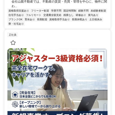
会社山親不動産では、不動産の賃貸・売買・管理を中心に、物件に関
わ...
資格取得支援あり
フリーター歓迎
学歴不問
固定時間制
経験不問
未経験者歓迎
住宅手当あり
フルリモート
交通費全額支給
残業なし
研修あり
賞与あり
ブランクOK
育休あり
長期歓迎
資格取得手当あり
長期休暇あり
土日祝休み
寮・社宅あり
正社員