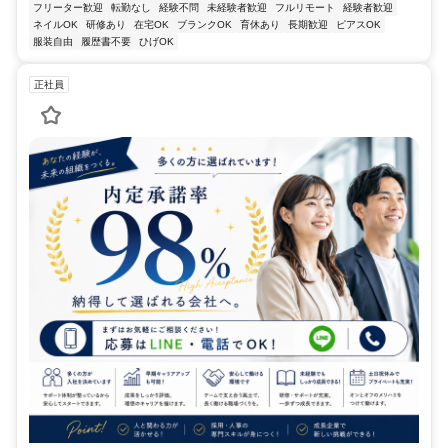
フリーター歓迎
転勤なし
経験不問
未経験者歓迎
フルリモート
経験者歓迎
ネイルOK
研修あり
在宅OK
ブランクOK
育休あり
長期歓迎
ピアスOK
服装自由
履歴書不要
ひげOK
正社員