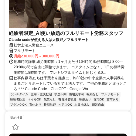
経験者限定_AI使い放題のフルリモート労務スタッフ
Claude codeが使える人は大歓迎／フルリモート
社労士法人労務ニュース
フルリモート
月給230,000円～300,000円
勤務時間詳細 総労働時間：1ヶ月あたり164時間 勤務時間は 8:00～
20:00の間で自由に調整できます。 コアタイムはなく、1日の標準労
働時間は8時間です。 フレキシブルタイムも同じく 8:0...
仕事内容 私たちは千葉市を拠点に、約80社の中小企業の人事労務を
まるごとサポートしている社労士法人です。 **他の事務所と違うとこ
ろ？** Claude Code・ChatGPT・Google Wo...
ランチタイム
主婦・主夫歓迎
学歴不問
職場見学可
転勤なし
フルリモート
経験者歓迎
ネイルOK
残業なし
有資格者歓迎
研修あり
在宅OK
賞与あり
ブランクOK
育休あり
長期歓迎
ピアスOK
土日祝休み
服装自由
契約社員