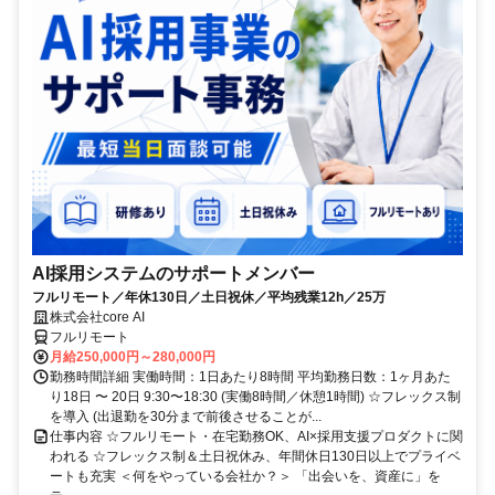
AI採用システムのサポートメンバー
フルリモート／年休130日／土日祝休／平均残業12h／25万
株式会社core AI
フルリモート
月給250,000円～280,000円
勤務時間詳細 実働時間：1日あたり8時間 平均勤務日数：1ヶ月あた
り18日 〜 20日 9:30〜18:30 (実働8時間／休憩1時間) ☆フレックス制
を導入 (出退勤を30分まで前後させることが...
仕事内容 ☆フルリモート・在宅勤務OK、AI×採用支援プロダクトに関
われる ☆フレックス制＆土日祝休み、年間休日130日以上でプライベ
ートも充実 ＜何をやっている会社か？＞ 「出会いを、資産に」を