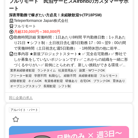
フルリモート 民泊サービスAirbnbのカスタマーサポ
ート
深夜帯勤務で稼ぎたい方必見！未経験歓迎✨(TP18PSM)
Teleperformance Japan株式会社
フルリモート
月給330,000円～360,000円
勤務時間詳細 実働時間：1日あたり8時間 平均勤務日数：1ヶ月あた
り21日 ▼シフト制：土日祝日含む週5日勤務 17：00～翌9：00の間
で実働8時間（土日祝含む週5日勤務） ・1時間休憩の他に前半...
仕事内容 ★新規プロジェクトスタート★ ✅ 完全在宅勤務♪ ✅ 弊社で
しか募集をしていないポジションです♪ ✅ これからの組織を一緒に形
づくるやりがい ✅ 前例にとらわれず、新しい挑戦ができる環境 ✅...
業界未経験者歓迎
ランチタイム
社員登用あり
副業・WワークOK
フリーター歓迎
学歴不問
転勤なし
経験不問
未経験者歓迎
フルリモート
経験者歓迎
ネイルOK
有資格者歓迎
研修あり
在宅OK
ブランクOK
育休あり
オープニングスタッフ
長期歓迎
シフト制
同じ企業の求人
アルバイト・パート