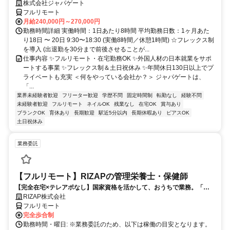
株式会社ジャパゲート
フルリモート
月給240,000円～270,000円
勤務時間詳細 実働時間：1日あたり8時間 平均勤務日数：1ヶ月あた
り18日 〜 20日 9:30〜18:30 (実働8時間／休憩1時間) ☆フレックス制
を導入 (出退勤を30分まで前後させることが...
仕事内容 ✨フルリモート・在宅勤務OK ✨外国人材の日本就業をサポ
ートする事業 ✨フレックス制＆土日祝休み ✨年間休日130日以上でプ
ライベートも充実 ＜何をやっている会社か？＞ ジャパゲートは、
「...
業界未経験者歓迎
フリーター歓迎
学歴不問
固定時間制
転勤なし
経験不問
未経験者歓迎
フルリモート
ネイルOK
残業なし
在宅OK
賞与あり
ブランクOK
育休あり
長期歓迎
駅近5分以内
長期休暇あり
ピアスOK
土日祝休み
業務委託
【フルリモート】RIZAPの管理栄養士・保健師
【完全在宅×テレアポなし】国家資格を活かして、おうちで業務。「も
う一つの安心」を。主婦・Wワーカー活躍中！「平日の日中だけ」「夕
RIZAP株式会社
方以降の数時間だけ」など、生活リズムに合わせた時間調整が可能で
フルリモート
す。1件ごとの成果報酬型だから、頑張った分だけ手応えのある収入
完全歩合制
に。充実のサポート体制で、安心の在宅ワークを始めませんか？
勤務時間・曜日: ※業務委託のため、以下は稼働の目安となります。