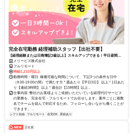
完全在宅勤務 経理補助スタッフ【出社不要】
【経理経験または日商簿記3級以上】スキルアップできる！平日昼間３h
～。完全在宅で育児・介護中の方も大歓迎♪
メリービズ株式会社
フルリモート
時給1,232円以上
勤務時間・曜日: 稼働可能な時間について、下記3つの条件を日中
（9:00-19:00の間）で満たす方 * 週あたり【平日3日】 以上 * 1日あた
り【連続3時間】 以上 * 週合計【15時間】以上...
仕事内容: 弊社のお客様よりご依頼いただいている経理代行サービス
の業務を、完全在宅・フルリモートでお任せします。案件ごとに複数
名でチームを組んで対応するため、フォローし合いながら働くことが
できます。...
シフト自由
フルリモート
在宅OK
昇給あり
正社員