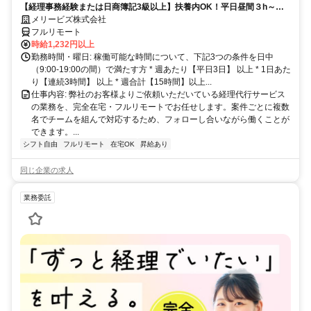
【経理事務経験または日商簿記3級以上】扶養内OK！平日昼間３h～。
完全在宅で育児・介護中の方も大歓迎♪
メリービズ株式会社
フルリモート
時給1,232円以上
勤務時間・曜日: 稼働可能な時間について、下記3つの条件を日中
（9:00-19:00の間）で満たす方 * 週あたり【平日3日】 以上 * 1日あた
り【連続3時間】 以上 * 週合計【15時間】以上...
仕事内容: 弊社のお客様よりご依頼いただいている経理代行サービス
の業務を、完全在宅・フルリモートでお任せします。案件ごとに複数
名でチームを組んで対応するため、フォローし合いながら働くことが
できます。...
シフト自由
フルリモート
在宅OK
昇給あり
同じ企業の求人
業務委託