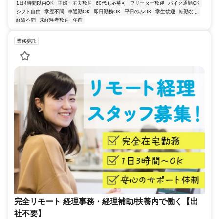
1日4時間以内OK
主婦・主夫歓迎
60代も応募可
フリーター歓迎
バイク通勤OK
シフト自由
学歴不問
車通勤OK
即日勤務OK
平日のみOK
学生歓迎
転勤なし
経験不問
未経験者歓迎
午前
業務委託
完全リモート 経理事務・経理補助/扶養内で働く【出
社不要】