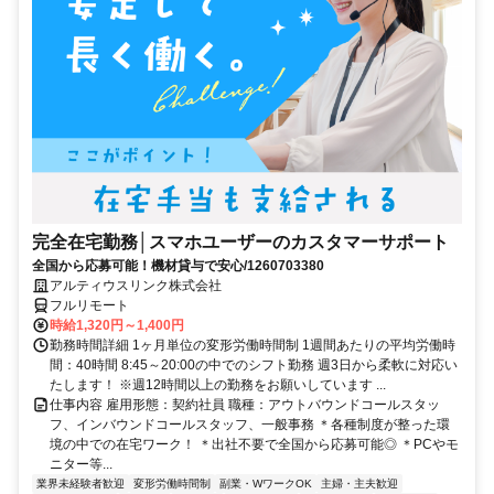
完全在宅勤務│スマホユーザーのカスタマーサポート
全国から応募可能！機材貸与で安心/1260703380
アルティウスリンク株式会社
フルリモート
時給1,320円～1,400円
勤務時間詳細 1ヶ月単位の変形労働時間制 1週間あたりの平均労働時
間：40時間 8:45～20:00の中でのシフト勤務 週3日から柔軟に対応い
たします！ ※週12時間以上の勤務をお願いしています ...
仕事内容 雇用形態：契約社員 職種：アウトバウンドコールスタッ
フ、インバウンドコールスタッフ、一般事務 ＊各種制度が整った環
境の中での在宅ワーク！ ＊出社不要で全国から応募可能◎ ＊PCやモ
ニター等...
業界未経験者歓迎
変形労働時間制
副業・WワークOK
主婦・主夫歓迎