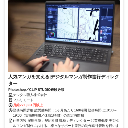
人気マンガを支える|デジタルマンガ制作進行ディレク
ター
Photoshop／CLIP STUDIO経験必須
デジタル職人株式会社
フルリモート
月給271,881円以上
勤務時間詳細 総労働時間：1ヶ月あたり160時間 勤務時間は10:00～
19:00（実働8時間／休憩1時間）の固定時間制
仕事内容 雇用形態：契約社員 職種：ディレクター 〇業務概要 デジタ
ルマンガ制作における、様々なサポート業務の制作進行管理を行いま