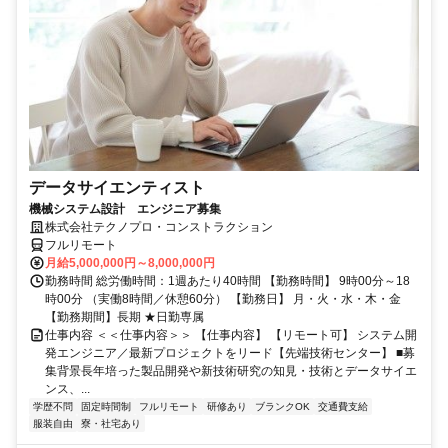
データサイエンティスト
機械システム設計 エンジニア募集
株式会社テクノプロ・コンストラクション
フルリモート
月給5,000,000円～8,000,000円
勤務時間 総労働時間：1週あたり40時間 【勤務時間】 9時00分～18
時00分 （実働8時間／休憩60分） 【勤務日】 月・火・水・木・金
【勤務期間】長期 ★日勤専属
仕事内容 ＜＜仕事内容＞＞ 【仕事内容】 【リモート可】 システム開
発エンジニア／最新プロジェクトをリード【先端技術センター】 ■募
集背景長年培った製品開発や新技術研究の知見・技術とデータサイエ
ンス、...
学歴不問
固定時間制
フルリモート
研修あり
ブランクOK
交通費支給
服装自由
寮・社宅あり