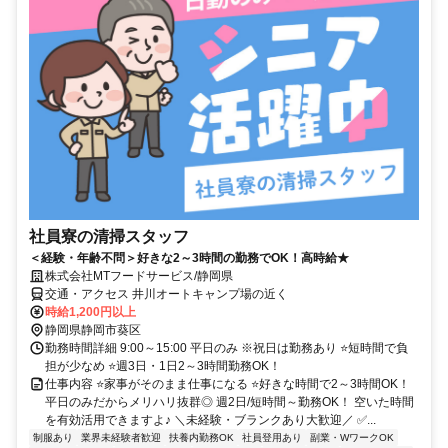
社員寮の清掃スタッフ
＜経験・年齢不問＞好きな2～3時間の勤務でOK！高時給★
株式会社MTフードサービス/静岡県
交通・アクセス 井川オートキャンプ場の近く
時給1,200円以上
静岡県静岡市葵区
勤務時間詳細 9:00～15:00 平日のみ ※祝日は勤務あり ⭐短時間で負
担が少なめ ⭐週3日・1日2～3時間勤務OK！
仕事内容 ⭐家事がそのまま仕事になる ⭐好きな時間で2～3時間OK！
平日のみだからメリハリ抜群◎ 週2日/短時間～勤務OK！ 空いた時間
を有効活用できますよ♪ ＼未経験・ブランクあり大歓迎／ ✅...
制服あり
業界未経験者歓迎
扶養内勤務OK
社員登用あり
副業・WワークOK