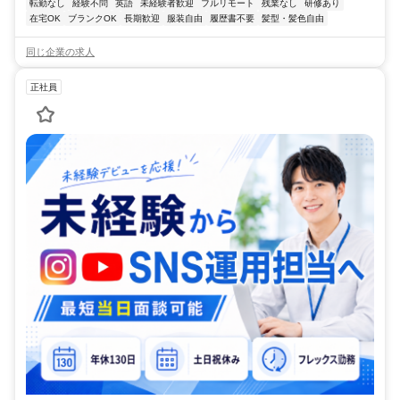
転勤なし
経験不問
英語
未経験者歓迎
フルリモート
残業なし
研修あり
在宅OK
ブランクOK
長期歓迎
服装自由
履歴書不要
髪型・髪色自由
同じ企業の求人
正社員