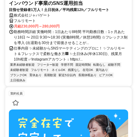
インバウンド事業のSNS運用担当
目指せ登録者1万人！土日祝休／平均残業12h／フルリモート
株式会社ジャパゲート
フルリモート
月給230,000円～280,000円
勤務時間詳細 実働時間：1日あたり8時間 平均勤務日数：1ヶ月あた
り18日 〜 20日 9:30〜18:30 (実働8時間／休憩1時間) ☆フレックス制
を導入 (出退勤を30分まで前後させることが...
仕事内容 ✨未経験からSNSマーケティングのプロに！ ✨フルリモー
ト＆フレックスで柔軟な働き方🏢 ✨土日休み(年休130日)、残業月
10h程度 ✅Instagramアカウント ↓ https:/...
業界未経験者歓迎
フリーター歓迎
学歴不問
固定時間制
転勤なし
経験不問
未経験者歓迎
フルリモート
ネイルOK
残業なし
在宅OK
賞与あり
ブランクOK
育休あり
長期歓迎
駅近5分以内
長期休暇あり
ピアスOK
土日祝休み
契約社員