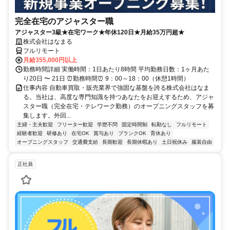
完全在宅のアジャスター職
アジャスター3級★在宅ワーク★年休120日★月給35万円超★
株式会社はなまる
フルリモート
月給355,000円以上
勤務時間詳細 実働時間：1日あたり8時間 平均勤務日数：1ヶ月あた
り20日 〜 21日 ⏰勤務時間⏰ 9：00～18：00（休憩1時間）
仕事内容 自動車買取・販売業界で強固な基盤を誇る株式会社はなま
る。当社は、高度な専門知識を持つあなたをお迎えするため、アジャ
スター職（完全在宅・テレワーク勤務）のオープニングスタッフを募
集します。外回...
主婦・主夫歓迎
フリーター歓迎
学歴不問
固定時間制
転勤なし
フルリモート
経験者歓迎
研修あり
在宅OK
賞与あり
ブランクOK
育休あり
オープニングスタッフ
交通費支給
長期歓迎
長期休暇あり
土日祝休み
服装自由
正社員