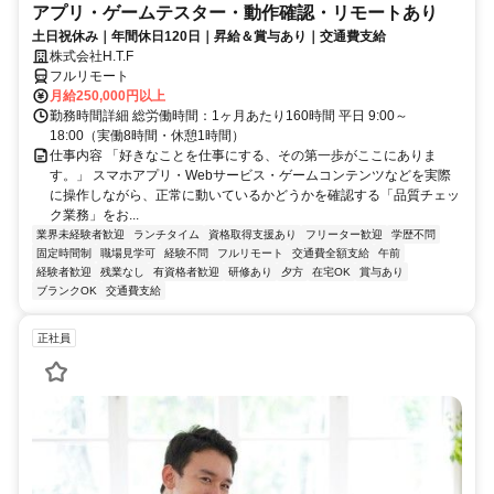
アプリ・ゲームテスター・動作確認・リモートあり
土日祝休み｜年間休日120日｜昇給＆賞与あり｜交通費支給
株式会社H.T.F
フルリモート
月給250,000円以上
勤務時間詳細 総労働時間：1ヶ月あたり160時間 平日 9:00～
18:00（実働8時間・休憩1時間）
仕事内容 「好きなことを仕事にする、その第一歩がここにありま
す。」 スマホアプリ・Webサービス・ゲームコンテンツなどを実際
に操作しながら、正常に動いているかどうかを確認する「品質チェッ
ク業務」をお...
業界未経験者歓迎
ランチタイム
資格取得支援あり
フリーター歓迎
学歴不問
固定時間制
職場見学可
経験不問
フルリモート
交通費全額支給
午前
経験者歓迎
残業なし
有資格者歓迎
研修あり
夕方
在宅OK
賞与あり
ブランクOK
交通費支給
正社員