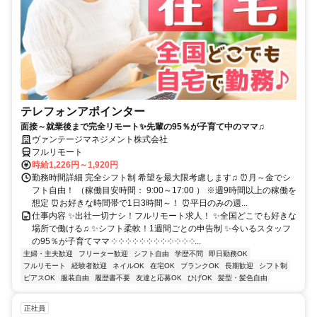
テレフォンアポインター
面接～就業後まで完全リモート✨先輩の95％が子育て中のママ♫
ヴァンテージマネジメント株式会社
フルリモート
時給1,226円～1,920円
勤務時間詳細 完全シフト制 希望を最大限考慮します♫ ⏰月～金でシ
フト自由！ （稼働目安時間： 9:00～17:00 ） ※週9時間以上の稼働を
想定 ⏰お好きな時間帯で1日3時間～！ ⏰平日のみの週...
仕事内容 ✨出社一切ナシ！フルリモート求人！ ✨全国どこでも好きな
場所で働ける♫ ✨シフト柔軟！1週間ごとの申告制 ✨今いるスタッフ
の95％が子育てママ ༶ ༶ ༶ ༶ ༶ ༶ ༶ ༶ ༶ ༶ ༶ ༶...
主婦・主夫歓迎
フリーター歓迎
シフト自由
学歴不問
即日勤務OK
フルリモート
経験者歓迎
ネイルOK
在宅OK
ブランクOK
長期歓迎
シフト制
ピアスOK
服装自由
履歴書不要
友達と応募OK
ひげOK
髪型・髪色自由
正社員