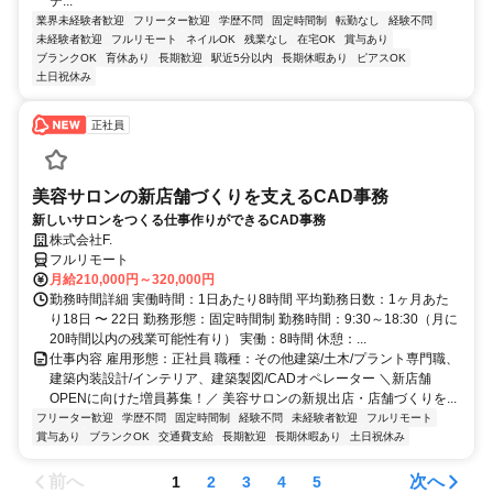
テ...
業界未経験者歓迎
フリーター歓迎
学歴不問
固定時間制
転勤なし
経験不問
未経験者歓迎
フルリモート
ネイルOK
残業なし
在宅OK
賞与あり
ブランクOK
育休あり
長期歓迎
駅近5分以内
長期休暇あり
ピアスOK
土日祝休み
正社員
美容サロンの新店舗づくりを支えるCAD事務
新しいサロンをつくる仕事作りができるCAD事務
株式会社F.
フルリモート
月給210,000円～320,000円
勤務時間詳細 実働時間：1日あたり8時間 平均勤務日数：1ヶ月あた
り18日 〜 22日 勤務形態：固定時間制 勤務時間：9:30～18:30（月に
20時間以内の残業可能性有り） 実働：8時間 休憩：...
仕事内容 雇用形態：正社員 職種：その他建築/土木/プラント専門職、
建築内装設計/インテリア、建築製図/CADオペレーター ＼新店舗
OPENに向けた増員募集！／ 美容サロンの新規出店・店舗づくりを...
フリーター歓迎
学歴不問
固定時間制
経験不問
未経験者歓迎
フルリモート
賞与あり
ブランクOK
交通費支給
長期歓迎
長期休暇あり
土日祝休み
前へ
次へ
1
2
3
4
5