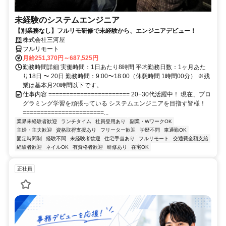
未経験のシステムエンジニア
【別業務なし】フルリモ研修で未経験から、エンジニアデビュー！
株式会社三河屋
フルリモート
月給251,370円～687,525円
勤務時間詳細 実働時間：1日あたり8時間 平均勤務日数：1ヶ月あた
り18日 〜 20日 勤務時間：9:00〜18:00（休憩時間 1時間00分） ※残
業は基本月20時間以下です。
仕事内容 ======================= 20−30代活躍中！ 現在、プロ
グラミング学習を頑張っている システムエンジニアを目指す皆様！
=======================...
業界未経験者歓迎
ランチタイム
社員登用あり
副業・WワークOK
主婦・主夫歓迎
資格取得支援あり
フリーター歓迎
学歴不問
車通勤OK
固定時間制
経験不問
未経験者歓迎
住宅手当あり
フルリモート
交通費全額支給
経験者歓迎
ネイルOK
有資格者歓迎
研修あり
在宅OK
正社員