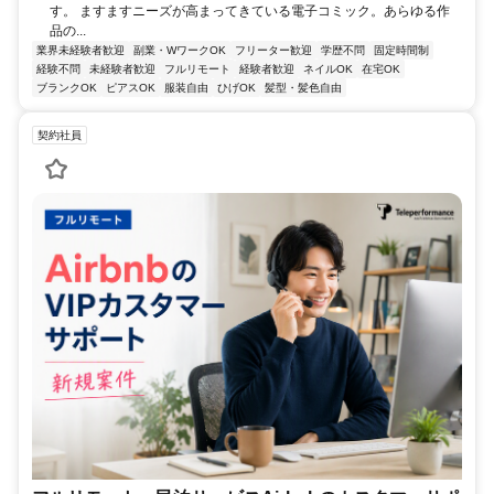
す。 ますますニーズが高まってきている電子コミック。あらゆる作
品の...
業界未経験者歓迎
副業・WワークOK
フリーター歓迎
学歴不問
固定時間制
経験不問
未経験者歓迎
フルリモート
経験者歓迎
ネイルOK
在宅OK
ブランクOK
ピアスOK
服装自由
ひげOK
髪型・髪色自由
契約社員