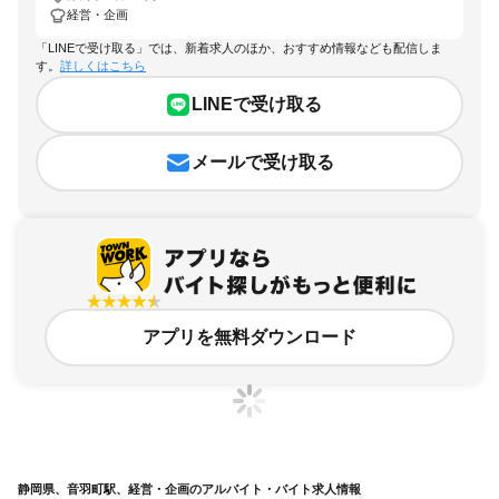
メールで受け取る
アプリを無料ダウンロード
静岡県、音羽町駅、経営・企画のアルバイト・バイト求人情報
求人の詳細を表示
条件を追加・変更して検索
市区町村を追加・変更
関連キーワード
完全在宅ワーク 全国
シール貼り 在宅
現在地周辺
ガチャガチャ
犬カフェ
静岡県
駅を追加・変更