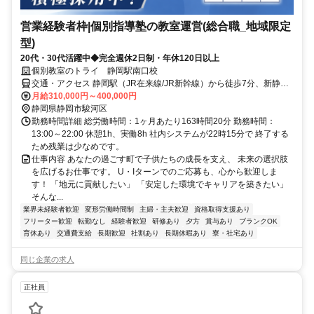
営業経験者枠|個別指導塾の教室運営(総合職_地域限定
型)
20代・30代活躍中◆完全週休2日制・年休120日以上
個別教室のトライ 静岡駅南口校
交通・アクセス 静岡駅（JR在来線/JR新幹線）から徒歩7分、新静岡
駅（静岡鉄道）から徒歩14分
月給310,000円～400,000円
静岡県静岡市駿河区
勤務時間詳細 総労働時間：1ヶ月あたり163時間20分 勤務時間：
13:00～22:00 休憩1h、実働8h 社内システムが22時15分で 終了する
ため残業は少なめです。
仕事内容 あなたの過ごす町で子供たちの成長を支え、 未来の選択肢
を広げるお仕事です。 U・Iターンでのご応募も、心から歓迎しま
す！ 「地元に貢献したい」 「安定した環境でキャリアを築きたい」
そんな...
業界未経験者歓迎
変形労働時間制
主婦・主夫歓迎
資格取得支援あり
フリーター歓迎
転勤なし
経験者歓迎
研修あり
夕方
賞与あり
ブランクOK
育休あり
交通費支給
長期歓迎
社割あり
長期休暇あり
寮・社宅あり
同じ企業の求人
正社員