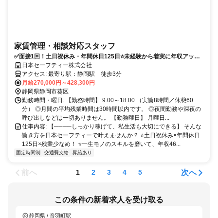
可能⏫家賃管理業務✨
日本セーフティー株式会社
アクセス: 最寄り駅：静岡駅 徒歩3分
月給270,000円～428,300円
静岡県静岡市葵区
勤務時間・曜日: 【勤務時間】 9:00～18:00 （実働8時間／休憩60
分） ◎月間の平均残業時間は30時間以内です。 ◎夜間勤務や深夜の
呼び出しなどは一切ありません。 【勤務曜日】 月曜日...
仕事内容: 【────しっかり稼げて、私生活も大切にできる】 そんな
働き方を日本セーフティーで叶えませんか？ ⭐土日祝休み×年間休日
125日×残業少なめ！ ⭐一生モノのスキルを磨いて、年収46...
固定時間制
交通費支給
昇給あり
前へ
次へ
1
2
3
4
5
この条件の新着求人を受け取る
静岡県 / 音羽町駅
経営・企画
「LINEで受け取る」では、新着求人のほか、おすすめ情報なども配信しま
す。
詳しくはこちら
LINEで受け取る