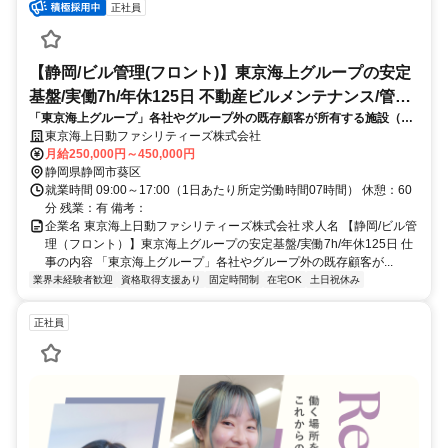
正社員
【静岡/ビル管理(フロント)】東京海上グループの安定
基盤/実働7h/年休125日 不動産ビルメンテナンス/管理
「東京海上グループ」各社やグループ外の既存顧客が所有する施設（主
員
にオフィスビル）のビル管理/フロント業務を担当頂きます。※現場での
東京海上日動ファシリティーズ株式会社
実際のメンテナンスや修繕などは行いません。窓口的な業務が中心で
月給250,000円～450,000円
す。
静岡県静岡市葵区
就業時間 09:00～17:00（1日あたり所定労働時間07時間） 休憩：60
分 残業：有 備考：
企業名 東京海上日動ファシリティーズ株式会社 求人名 【静岡/ビル管
理（フロント）】東京海上グループの安定基盤/実働7h/年休125日 仕
事の内容 「東京海上グループ」各社やグループ外の既存顧客が...
業界未経験者歓迎
資格取得支援あり
固定時間制
在宅OK
土日祝休み
正社員