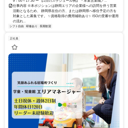
9：00～17:30 ー 【1日のスケジュール例】 ・本業営業職／...
仕事内容 ※本ポジションは静岡エリアの企業様への訪問を伴う営業
活動となるため、 静岡県在住の方、または静岡県へ移住予定の方を
対象とした募集です。 ✨資格取得の費用補助あり✨ ISOの受審や運用
の流れ...
シフト自由
研修あり
長期歓迎
正社員