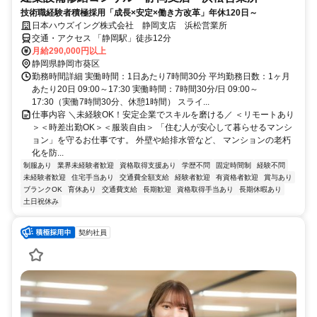
技術職経験者積極採用「成長×安定×働き方改革」年休120日～
日本ハウズイング株式会社 静岡支店 浜松営業所
交通・アクセス 「静岡駅」徒歩12分
月給290,000円以上
静岡県静岡市葵区
勤務時間詳細 実働時間：1日あたり7時間30分 平均勤務日数：1ヶ月
あたり20日 09:00～17:30 実働時間：7時間30分/日 09:00～
17:30（実働7時間30分、休憩1時間） スライ...
仕事内容 ＼未経験OK！安定企業でスキルを磨ける／ ＜リモートあり
＞＜時差出勤OK＞＜服装自由＞ 「住む人が安心して暮らせるマンシ
ョン」を守るお仕事です。 外壁や給排水管など、 マンションの老朽
化を防...
制服あり
業界未経験者歓迎
資格取得支援あり
学歴不問
固定時間制
経験不問
未経験者歓迎
住宅手当あり
交通費全額支給
経験者歓迎
有資格者歓迎
賞与あり
ブランクOK
育休あり
交通費支給
長期歓迎
資格取得手当あり
長期休暇あり
土日祝休み
契約社員