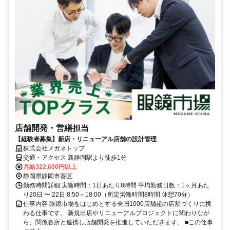
店舗開発・営繕担当
【経験者募集】新店・リニューアル店舗の設計管理
株式会社メガネトップ
交通・アクセス 新静岡駅より徒歩1分
月給322,600円以上
静岡県静岡市葵区
勤務時間詳細 実働時間：1日あたり8時間 平均勤務日数：1ヶ月あた
り20日 〜 22日 8:50～18:00（所定労働時間8時間 休憩70分）
仕事内容 眼鏡市場をはじめとする全国1000店舗超の店舗づくりに携
わる仕事です。 新規出店やリニューアルプロジェクトに関わりなが
ら、関係各所と連携し店舗開発を推進していただきます。 ■この仕事