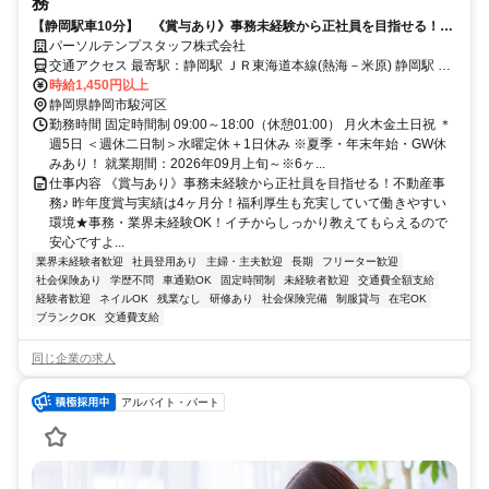
務
【静岡駅車10分】 《賞与あり》事務未経験から正社員を目指せる！不
動産事務！
パーソルテンプスタッフ株式会社
交通アクセス 最寄駅：静岡駅 ＪＲ東海道本線(熱海－米原) 静岡駅 車
10分 静岡鉄道静岡清水線 春日町駅 車10分 近くにバス停もあるの
時給1,450円以上
静岡県静岡市駿河区
で、バス通勤もしやすいです！ 車通勤可能 無料駐車場あり
勤務時間 固定時間制 09:00～18:00（休憩01:00） 月火木金土日祝 ＊
週5日 ＜週休二日制＞水曜定休＋1日休み ※夏季・年末年始・GW休
みあり！ 就業期間：2026年09月上旬～※6ヶ...
仕事内容 《賞与あり》事務未経験から正社員を目指せる！不動産事
務♪ 昨年度賞与実績は4ヶ月分！福利厚生も充実していて働きやすい
環境★事務・業界未経験OK！イチからしっかり教えてもらえるので
安心ですよ...
業界未経験者歓迎
社員登用あり
主婦・主夫歓迎
長期
フリーター歓迎
社会保険あり
学歴不問
車通勤OK
固定時間制
未経験者歓迎
交通費全額支給
経験者歓迎
ネイルOK
残業なし
研修あり
社会保険完備
制服貸与
在宅OK
ブランクOK
交通費支給
同じ企業の求人
アルバイト・パート