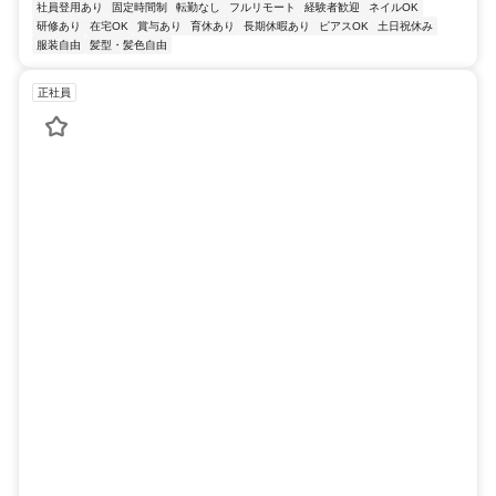
社員登用あり
固定時間制
転勤なし
フルリモート
経験者歓迎
ネイルOK
研修あり
在宅OK
賞与あり
育休あり
長期休暇あり
ピアスOK
土日祝休み
服装自由
髪型・髪色自由
正社員
家賃管理・相談対応スタッフ
✅️面接1回！土日祝休み・年間休日125日⭐️未経験から着実に年収アップ