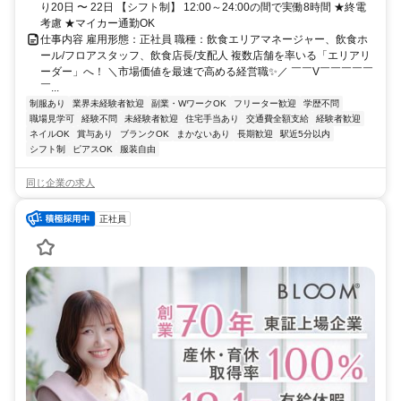
り20日 〜 22日 【シフト制】 12:00～24:00の間で実働8時間 ★終電
考慮 ★マイカー通勤OK
仕事内容 雇用形態：正社員 職種：飲食エリアマネージャー、飲食ホ
ール/フロアスタッフ、飲食店長/支配人 複数店舗を率いる「エリアリ
ーダー」へ！ ＼市場価値を最速で高める経営職✨／ ￣￣V￣￣￣￣￣
￣...
制服あり
業界未経験者歓迎
副業・WワークOK
フリーター歓迎
学歴不問
職場見学可
経験不問
未経験者歓迎
住宅手当あり
交通費全額支給
経験者歓迎
ネイルOK
賞与あり
ブランクOK
まかないあり
長期歓迎
駅近5分以内
シフト制
ピアスOK
服装自由
同じ企業の求人
正社員