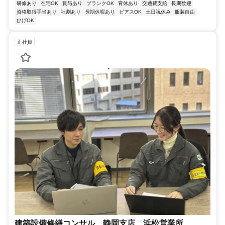
研修あり
在宅OK
賞与あり
ブランクOK
育休あり
交通費支給
長期歓迎
資格取得手当あり
社割あり
長期休暇あり
ピアスOK
土日祝休み
服装自由
ひげOK
正社員
建築設備修繕コンサル 静岡支店 浜松営業所