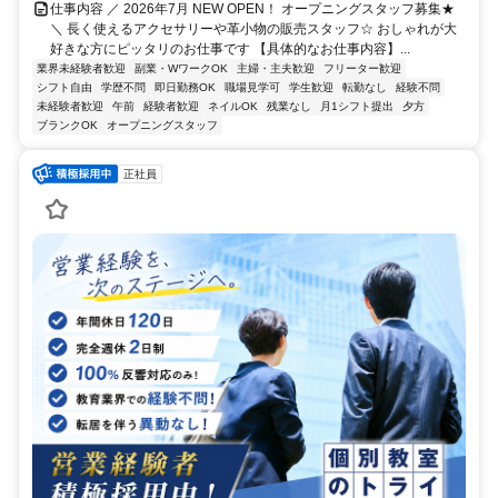
仕事内容 ／ 2026年7月 NEW OPEN！ オープニングスタッフ募集★
＼ 長く使えるアクセサリーや革小物の販売スタッフ☆ おしゃれが大
好きな方にピッタリのお仕事です 【具体的なお仕事内容】...
業界未経験者歓迎
副業・WワークOK
主婦・主夫歓迎
フリーター歓迎
シフト自由
学歴不問
即日勤務OK
職場見学可
学生歓迎
転勤なし
経験不問
未経験者歓迎
午前
経験者歓迎
ネイルOK
残業なし
月1シフト提出
夕方
ブランクOK
オープニングスタッフ
正社員