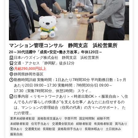
マンション管理コンサル 静岡支店 浜松営業所
20～30代活躍中「成長×安定×働き方改革」年休120日～
日本ハウズイング株式会社 静岡支店 浜松営業所
交通・アクセス 「静岡駅」徒歩12分
月給290,000円以上
静岡県静岡市葵区
勤務時間詳細 実働時間：1日あたり7時間30分 平均勤務日数：1ヶ月
あたり20日 09:00～17:30 実働時間：7時間30分/日 09:00～
17:30（実働7時間30分、休憩1時間） スライ...
仕事内容 ＜リモートワークあり＞＜時差出勤OK＞＜服装自由＞ ＼住
んでる人の“暮らしの快適さ”を支える仕事／ あなたにお任せするの
は、マンションの管理組合（住民の代表）の方々へのサポート。 た
だの管理...
業界未経験者歓迎
資格取得支援あり
学歴不問
固定時間制
経験不問
未経験者歓迎
住宅手当あり
交通費全額支給
経験者歓迎
有資格者歓迎
賞与あり
育休あり
交通費支給
長期歓迎
資格取得手当あり
長期休暇あり
土日祝休み
服装自由