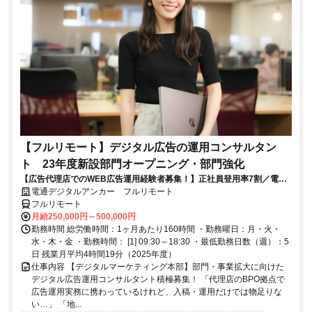
【フルリモート】デジタル広告の運用コンサルタン
ト 23年度新設部門オープニング・部門強化
【広告代理店でのWEB広告運用経験者募集！】正社員登用率7割／電通
G／全国×完全在宅／年休126日・土日祝休み／残業月平均4時間19分
電通デジタルアンカー フルリモート
フルリモート
月給250,000円～500,000円
勤務時間 総労働時間：1ヶ月あたり160時間 ・勤務曜日：月・火・
水・木・金 ・勤務時間： [1] 09:30～18:30 ・最低勤務日数（週）：5
日 残業月平均4時間19分（2025年度）
仕事内容 【デジタルマーケティング本部】部門・事業拡大に向けた
デジタル広告運用コンサルタント積極募集！ 「代理店のBPO拠点で
広告運用実務に携わっているけれど、入稿・運用だけでは物足りな
い…」 「地...