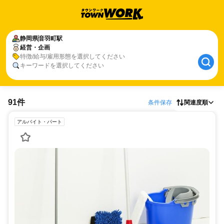
静岡県
音羽町駅
経営・企画
特徴/給与/雇用形態を選択してください
キーワードを選択してください
91件
条件保存
関連度順
アルバイト・パート