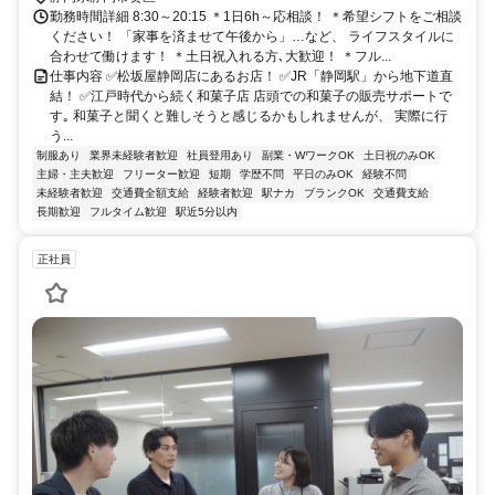
勤務時間詳細 8:30～20:15 ＊1日6h～応相談！ ＊希望シフトをご相談
ください！ 「家事を済ませて午後から」…など、 ライフスタイルに
合わせて働けます！ ＊土日祝入れる方､大歓迎！ ＊フル...
仕事内容 ✅松坂屋静岡店にあるお店！ ✅JR「静岡駅」から地下道直
結！ ✅江戸時代から続く和菓子店 店頭での和菓子の販売サポートで
す｡ 和菓子と聞くと難しそうと感じるかもしれませんが、 実際に行
う...
制服あり
業界未経験者歓迎
社員登用あり
副業・WワークOK
土日祝のみOK
主婦・主夫歓迎
フリーター歓迎
短期
学歴不問
平日のみOK
経験不問
未経験者歓迎
交通費全額支給
経験者歓迎
駅ナカ
ブランクOK
交通費支給
長期歓迎
フルタイム歓迎
駅近5分以内
正社員