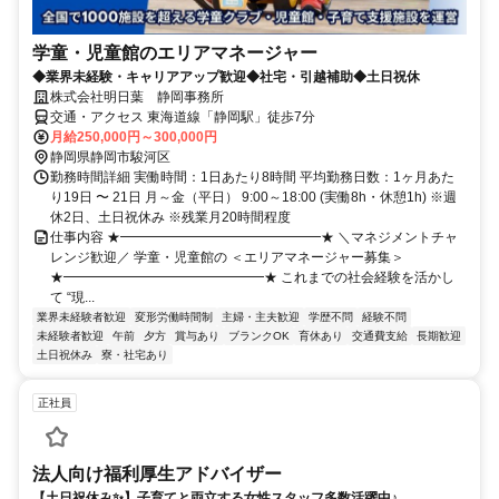
学童・児童館のエリアマネージャー
◆業界未経験・キャリアアップ歓迎◆社宅・引越補助◆土日祝休
株式会社明日葉 静岡事務所
交通・アクセス 東海道線「静岡駅」徒歩7分
月給250,000円～300,000円
静岡県静岡市駿河区
勤務時間詳細 実働時間：1日あたり8時間 平均勤務日数：1ヶ月あた
り19日 〜 21日 月～金（平日） 9:00～18:00 (実働8h・休憩1h) ※週
休2日、土日祝休み ※残業月20時間程度
仕事内容 ★━━━━━━━━━━━━━━━★ ＼マネジメントチャ
レンジ歓迎／ 学童・児童館の ＜エリアマネージャー募集＞
★━━━━━━━━━━━━━━━★ これまでの社会経験を活かし
て “現...
業界未経験者歓迎
変形労働時間制
主婦・主夫歓迎
学歴不問
経験不問
未経験者歓迎
午前
夕方
賞与あり
ブランクOK
育休あり
交通費支給
長期歓迎
土日祝休み
寮・社宅あり
正社員
法人向け福利厚生アドバイザー
【土日祝休み✨】子育てと両立する女性スタッフ多数活躍中♪