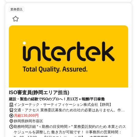
業務委託
ISO審査員(静岡エリア担当)
建設・製造の経験でISOのプロへ！月13万＋報酬/平日稼働
インターテック・サーティフィケーション株式会社【静岡】
交通・アクセス 業務委託募集のため出社の必要はありません。作業
場所については、ご自身でご用意をお願いいたします。
月給130,000円
静岡県静岡市葵区
勤務時間詳細 *＜勤務の目安時間＞* 業務委託契約のため 本業とのス
ケジュールを調整した 働き方が可能です！ ※事務所の営業時間：