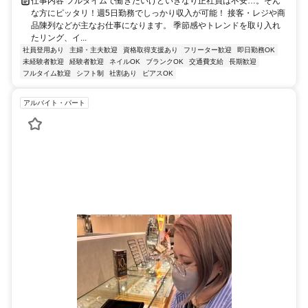
仕事内容 フルタイムで働きたいけどいきなり正社員は不安…。そん
な方にピッタリ！週5日勤務でしっかり収入が可能！ 接客・レジや商
品陳列などが主なお仕事になります。 季節感やトレンドを取り入れ
たリング、イ...
社員登用あり
主婦・主夫歓迎
資格取得支援あり
フリーター歓迎
即日勤務OK
未経験者歓迎
経験者歓迎
ネイルOK
ブランクOK
交通費支給
長期歓迎
フルタイム歓迎
シフト制
社割あり
ピアスOK
アルバイト・パート