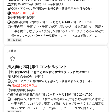
大同生命株式会社浜松TKC企業保険支社
交通・アクセス 静岡駅から徒歩2分（新静岡駅から徒歩5分）
月給230,000円以上
静岡県静岡市葵区
勤務時間詳細 総労働時間：1ヶ月あたり140時間 9:20~17:20
仕事内容 ＼子育て中・子育てが落ち着いた方も多数活躍中♪／ 家庭と
仕事を両立しながら長く安定して働ける！ ⭐プラチナくるみん認定取
得⭐ ⭐ママベストパートナー取得⭐ ・。＊――･ココで働くメリ...
固定時間制
正社員
法人向け福利厚生コンサルタント
【土日祝休み✨】子育てと両立する女性スタッフ多数活躍中♪
大同生命株式会社静岡支社
交通・アクセス 静岡駅から徒歩2分（新静岡駅から徒歩5分）
月給230,000円以上
静岡県静岡市葵区
勤務時間詳細 総労働時間：1ヶ月あたり140時間 9:20~17:20
仕事内容 ＼子育て中・子育てが落ち着いた方も多数活躍中♪／ 家庭と
仕事を両立しながら長く安定して働ける！ ⭐プラチナくるみん認定取
得⭐ ⭐ママベストパートナー取得⭐ ・。＊――･ココで働くメリ...