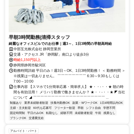
早朝3時間勤務|清掃スタッフ
綺麗なオフィスビルでのお仕事｜週3～、1日3時間の早朝高時給
中部互光株式会社 静岡営業所
交通・アクセス JR「静岡駅」南口より徒歩3分
時給1,150円以上
静岡県静岡市駿河区
勤務時間詳細 平日のみ！週3日～OK、1日3時間勤務！ ＜ 勤務時間 ＞
※残業は一切ありません。 ￣￣￣￣￣￣￣￣ 6:30～9:30もしくは
7:00～10:00
仕事内容 【スマホで1分簡単応募・簡単求人】 ★・・-・・★ 朝の時
間を有効活用！ メリハリ勤務で働きませんか？ ★・・-・・★ ◤当社
について ◢ ￣￣￣￣￣￣￣￣￣￣￣￣￣￣￣￣￣￣￣￣ ...
制服あり
業界未経験者歓迎
扶養内勤務OK
副業・WワークOK
1日4時間以内OK
主婦・主夫歓迎
60代も応募可
フリーター歓迎
早朝
シフト自由
学歴不問
固定時間制
平日のみOK
転勤なし
経験不問
未経験者歓迎
午前
残業なし
ブランクOK
交通費支給
アルバイト・パート