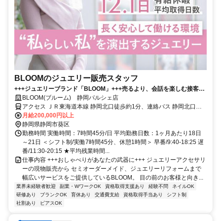
BLOOMのジュエリー販売スタッフ
+++ジュエリーブランド「BLOOM」+++売るより、会話を楽しむ接客。
好きを仕事に、未経験から自分らしく輝く+++女性活躍中+++
BLOOM(ブルーム) 静岡パルシェ店
アクセス ＪＲ東海道本線 静岡北口徒歩約1分、連絡バス 静岡北口徒
歩約2分、ＪＲ東海道新幹線 静岡北口徒歩約1分 静岡駅すぐ
月給200,000円以上
静岡県静岡市葵区
勤務時間 実働時間：7時間45分/日 平均勤務日数：1ヶ月あたり18日
～21日 ＜シフト制/実働7時間45分、休憩1時間＞ 早番/9:40-18:25 遅
番/11:30-20:15 ★平均残業時間...
仕事内容 +++おしゃべりがあなたの武器に+++ ジュエリーアクセサリ
ーの現物販売から セミオーダーメイド、ジュエリーリフォームまで
幅広いサービスをご提供しているBLOOM。 目の前のお客様と向き...
業界未経験者歓迎
副業・WワークOK
資格取得支援あり
経験不問
ネイルOK
研修あり
ブランクOK
育休あり
交通費支給
資格取得手当あり
シフト制
社割あり
ピアスOK