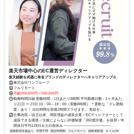
楽天市場中心のEC運営ディレクター
楽天経験を武器に有名ブランドのディレクターへキャリアアップ☆
株式会社ワンプルーフ
フルリモート
月給300,000円～500,000円
勤務時間詳細 実働時間：1日あたり8時間 平均勤務日数：1ヶ月あた
り21日 〜 23日 10：00～19：00（実働8時間） ＊柔軟な「ズレ勤制
度」あり！ 出社時間を前後2時間ズラせます。 有給を...
仕事内容 ✅設立以来、増収増益の成長企業 ✅ECディレクターとして
成長できる環境 ✅主観によらない評価制度「360度評価」を採用 ✅年
間休日平均128日＆土日祝休み ―――――――――――――...
資格取得支援あり
学歴不問
固定時間制
フルリモート
経験者歓迎
ネイルOK