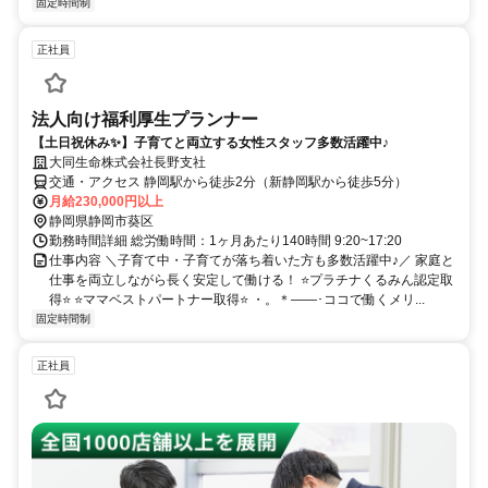
固定時間制
正社員
法人向け福利厚生プランナー
【土日祝休み✨】子育てと両立する女性スタッフ多数活躍中♪
大同生命株式会社長野支社
交通・アクセス 静岡駅から徒歩2分（新静岡駅から徒歩5分）
月給230,000円以上
静岡県静岡市葵区
勤務時間詳細 総労働時間：1ヶ月あたり140時間 9:20~17:20
仕事内容 ＼子育て中・子育てが落ち着いた方も多数活躍中♪／ 家庭と
仕事を両立しながら長く安定して働ける！ ⭐プラチナくるみん認定取
得⭐ ⭐ママベストパートナー取得⭐ ・。＊――･ココで働くメリ...
固定時間制
正社員