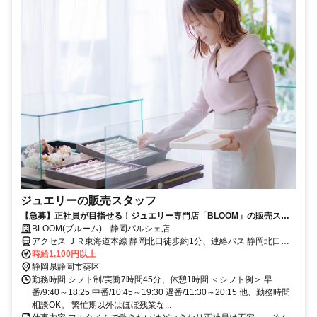
ジュエリーの販売スタッフ
【急募】正社員が目指せる！ジュエリー専門店「BLOOM」の販売スタ
ッフ◆週休2日でしっかり休める！
BLOOM(ブルーム) 静岡パルシェ店
アクセス ＪＲ東海道本線 静岡北口徒歩約1分、連絡バス 静岡北口徒
歩約2分、ＪＲ東海道新幹線 静岡北口徒歩約1分 静岡駅すぐ
時給1,100円以上
静岡県静岡市葵区
勤務時間 シフト制/実働7時間45分、休憩1時間 ＜シフト例＞ 早
番/9:40～18:25 中番/10:45～19:30 遅番/11:30～20:15 他、勤務時間
相談OK。 繁忙期以外はほぼ残業な...