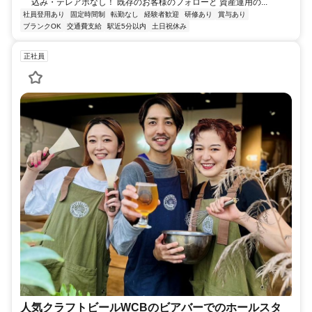
込み・テレアポなし！ 既存のお客様のフォローと 資産運用の...
社員登用あり
固定時間制
転勤なし
経験者歓迎
研修あり
賞与あり
ブランクOK
交通費支給
駅近5分以内
土日祝休み
正社員
人気クラフトビールWCBのビアバーでのホールスタ