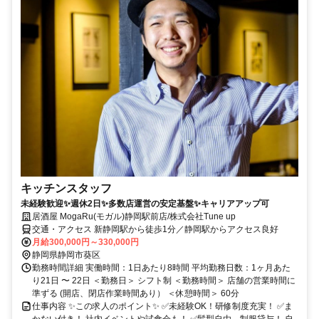
キッチンスタッフ
未経験歓迎✨週休2日✨多数店運営の安定基盤✨キャリアアップ可
居酒屋 MogaRu(モガル)静岡駅前店/株式会社Tune up
交通・アクセス 新静岡駅から徒歩1分／静岡駅からアクセス良好
月給300,000円～330,000円
静岡県静岡市葵区
勤務時間詳細 実働時間：1日あたり8時間 平均勤務日数：1ヶ月あた
り21日 〜 22日 ＜勤務日＞ シフト制 ＜勤務時間＞ 店舗の営業時間に
準ずる (開店、閉店作業時間あり） ＜休憩時間＞ 60分
仕事内容 ✨この求人のポイント✨ ✅未経験OK！研修制度充実！ ✅ま
かない付き！ 社内イベントや試食会も！ ✅髪型自由、制服貸与！ 自