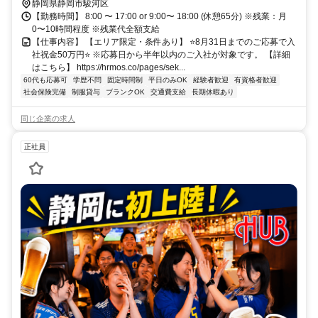
静岡県静岡市駿河区
【勤務時間】 8:00 〜 17:00 or 9:00〜 18:00 (休憩65分) ※残業：月
0〜10時間程度 ※残業代全額支給
【仕事内容】 【エリア限定・条件あり】 ⭐8月31日までのご応募で入
社祝金50万円⭐ ※応募日から半年以内のご入社が対象です。 【詳細
はこちら】 https://hrmos.co/pages/sek...
60代も応募可
学歴不問
固定時間制
平日のみOK
経験者歓迎
有資格者歓迎
社会保険完備
制服貸与
ブランクOK
交通費支給
長期休暇あり
同じ企業の求人
正社員