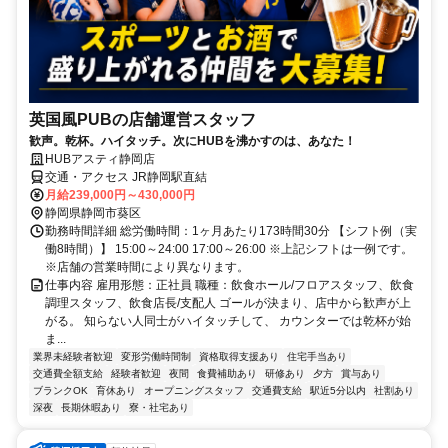
英国風PUBの店舗運営スタッフ
歓声。乾杯。ハイタッチ。次にHUBを沸かすのは、あなた！
HUBアスティ静岡店
交通・アクセス JR静岡駅直結
月給239,000円～430,000円
静岡県静岡市葵区
勤務時間詳細 総労働時間：1ヶ月あたり173時間30分 【シフト例（実
働8時間）】 15:00～24:00 17:00～26:00 ※上記シフトは一例です。
※店舗の営業時間により異なります。
仕事内容 雇用形態：正社員 職種：飲食ホール/フロアスタッフ、飲食
調理スタッフ、飲食店長/支配人 ゴールが決まり、店中から歓声が上
がる。 知らない人同士がハイタッチして、 カウンターでは乾杯が始
ま...
業界未経験者歓迎
変形労働時間制
資格取得支援あり
住宅手当あり
交通費全額支給
経験者歓迎
夜間
食費補助あり
研修あり
夕方
賞与あり
ブランクOK
育休あり
オープニングスタッフ
交通費支給
駅近5分以内
社割あり
深夜
長期休暇あり
寮・社宅あり