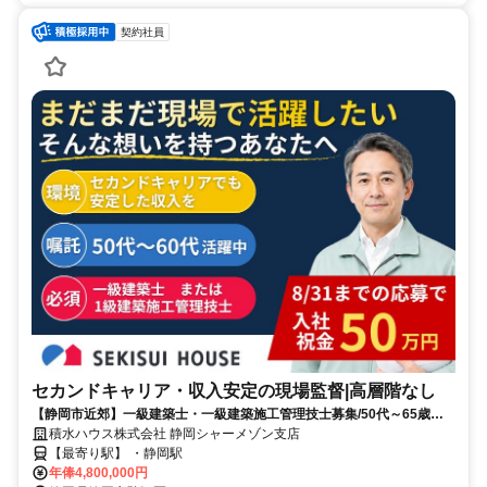
契約社員
セカンドキャリア・収入安定の現場監督|高層階なし
【静岡市近郊】一級建築士・一級建築施工管理技士募集/50代～65歳ま
でのスタッフも活躍中！/経験を次世代へつなぐ仕事
積水ハウス株式会社 静岡シャーメゾン支店
【最寄り駅】 ・静岡駅
年俸4,800,000円