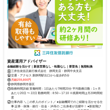
資産運用アドバイザー
金融経験を活かす｜新規営業なし・転勤なし｜要普免｜無期転換
三井住友信託銀行株式会社 静岡支店・静岡中央支店
交通・アクセス 新静岡駅出口から徒歩約5分
月給259,800円
静岡県静岡市葵区
勤務時間詳細 実働時間：1日あたり7時間20分 平均勤務日数：1ヶ月
あたり20日 〜 22日 勤務時間：8:50～17:10 ※残業時間は月20時間程
度
仕事内容 ＼この求人のポイント／ ●金融機関でのご経験を活かせる仕
事 証券・保険・銀行・信金・JA等の ご出身者が活躍中！ ●新規飛び