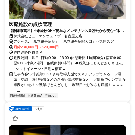
医療施設の点検管理
【静岡市葵区】⭐未経験OK✅簡単なメンテナンス業務だから安心✅希望
日にお休みもできて残業なし！✅資格取得支援＆手当も充実！
株式会社ヒューマンウェイブ 名古屋支店
アクセス: 「県立総合病院」 「県立総合病院入口」バス停スグ
月給230,000円～320,000円
静岡県静岡市葵区
勤務時間・曜日: 日勤/9:00～18:00 (休憩時間 1時間00分) 宿直/9:00～
翌9:00 (休憩2時間 仮眠休憩6時間） ◆残業はほとんどありません。
<シフトイメージ> 日勤→宿直→...
仕事内容: ✅未経験OK！資格取得支援でスキルアップできる！ ✅電
気・空調・防犯設備などの点検や電球交換など、 ✅簡単でシンプルな
業務が中心！ ✅残業ほとんどなし！希望日のお休みも可能！ ＝＝＝
＝...
固定時間制
交通費支給
昇給あり
正社員