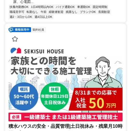
尿、心電図...
扶養内勤務OK
1日4時間以内OK
バイク通勤OK
車通勤OK
固定時間制
職場見学可
転勤なし
午前
経験者歓迎
残業なし
ブランクOK
長期歓迎
週2・3日からOK
週4日以上OK
契約社員
積水ハウスの安全・品質管理|土日祝休み・残業月10時