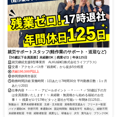
就労サポートスタッフ(軽作業のサポート・送迎など)
【50歳以下全員面接】未経験OK｜残業ゼロ｜年休125日
就労継続支援B型事業所 ALKU緑町(株式会社ライフプラス)
交通・アクセス バス停「銭座町」から徒歩5分程度
月給190,500円以上
静岡県静岡市葵区
勤務時間詳細 実働時間：1日あたり7時間30分 平均勤務日数：1ヶ月
あたり20日
仕事内容 ＊‥‥＊‥ アピールポイント ‥＊‥‥＊ ✅ 50歳以下の方
は全員面接いたします！ ✨ 未経験・無資格から始める福祉のお仕
事！ ✨ 残業ゼロで17時ピタッと退社が可能♪ ✨ 年間休日125日...
制服あり
業界未経験者歓迎
主婦・主夫歓迎
資格取得支援あり
フリーター歓迎
バイク通勤OK
学歴不問
車通勤OK
固定時間制
職場見学可
転勤なし
経験不問
未経験者歓迎
午前
経験者歓迎
残業なし
研修あり
夕方
賞与あり
ブランクOK