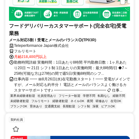
フードデリバリーカスタマーサポート(完全在宅)受電
業務
メール対応5割！受電とメールのバランス◎(TP03R)
Teleperformance Japan株式会社
フルリモート
月給218,400円以上
勤務時間詳細 実働時間：1日あたり8時間 平均勤務日数：1ヶ月あた
り20日 〜 21日 シフト制 1日あたりの実働時間：最大8時間/日 ◆7～
25時(可能な方は27時)の間で週5日/実働8時間のシフ...
仕事内容 ━━ 📅8月26日(水)在宅勤務スタート！━━ 受電がメインで
すが、メール対応も約半分！ 電話とメールのバランスよく働けるカ
スタマーサポートです♪ ━━━━━━━━━━━━━━ 📋 仕事...
業界未経験者歓迎
社員登用あり
フリーター歓迎
学歴不問
転勤なし
経験不問
未経験者歓迎
フルリモート
経験者歓迎
ネイルOK
夜間
研修あり
在宅OK
ブランクOK
育休あり
交通費支給
長期歓迎
シフト制
深夜
ピアスOK
契約社員