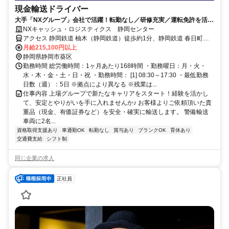
現金輸送ドライバー
大手「NXグループ」会社で活躍！転勤なし／研修充実／運転免許を活か
し長期で活躍が可能
NXキャッシュ・ロジスティクス 静岡センター
アクセス 静岡鉄道 柚木（静岡鉄道）徒歩約1分、静岡鉄道 春日町徒
歩約7分、静岡鉄道 音羽町徒歩約13分
月給215,100円以上
静岡県静岡市葵区
勤務時間 総労働時間：1ヶ月あたり168時間 ・勤務曜日：月・火・
水・木・金・土・日・祝 ・勤務時間： [1] 08:30～17:30 ・最低勤務
日数（週）：5日 ※拠点により異なる ※残業は...
仕事内容 上場グループで新たなキャリアをスタート！経験を活かし
て、安定とやりがいを手に入れませんか♪ お客様よりご依頼頂いた貴
重品（現金、有価証券など）を安全・確実に輸送します。 警備輸送
車両に2名...
資格取得支援あり
車通勤OK
転勤なし
賞与あり
ブランクOK
育休あり
交通費支給
シフト制
同じ企業の求人
正社員