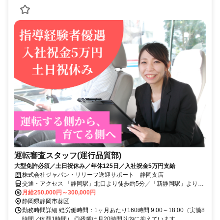
運転審査スタッフ(運行品質部)
大型免許必須／土日祝休み／年休125日／入社祝金5万円支給
株式会社ジャパン・リリーフ送迎サポート 静岡支店
交通・アクセス 「静岡駅」北口より徒歩約5分／「新静岡駅」より徒
歩約5分
月給250,000円～300,000円
静岡県静岡市葵区
勤務時間詳細 総労働時間：1ヶ月あたり160時間 9:00～18:00（実働8
時間／休憩1時間） ◎残業は月20時間以内に抑えています。