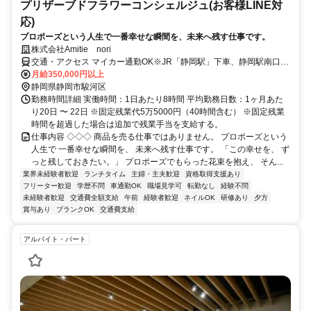
プリザーブドフラワーコンシェルジュ(お客様LINE対
応)
プロポーズという人生で一番幸せな瞬間を、未来へ残す仕事です。
株式会社Amitie nori
交通・アクセス マイカー通勤OK※JR「静岡駅」下車、静岡駅南口よ
りバス「農業会館前」停下車、徒歩２分
月給350,000円以上
静岡県静岡市駿河区
勤務時間詳細 実働時間：1日あたり8時間 平均勤務日数：1ヶ月あた
り20日 〜 22日 ※固定残業代5万5000円（40時間含む） ※固定残業
時間を超過した場合は追加で残業手当を支給する。
仕事内容 ◇◇◇ 商品を売る仕事ではありません。 プロポーズという
人生で 一番幸せな瞬間を、 未来へ残す仕事です。 「この幸せを、 ず
っと残しておきたい。」 プロポーズでもらった花束を抱え、 そん...
業界未経験者歓迎
ランチタイム
主婦・主夫歓迎
資格取得支援あり
フリーター歓迎
学歴不問
車通勤OK
職場見学可
転勤なし
経験不問
未経験者歓迎
交通費全額支給
午前
経験者歓迎
ネイルOK
研修あり
夕方
賞与あり
ブランクOK
交通費支給
アルバイト・パート