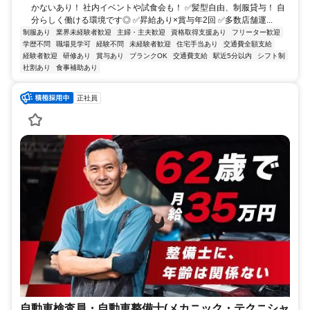
かないあり！ 社内イベントや試食会も！ ✅髪型自由、制服貸与！ 自
分らしく働ける環境です◎ ✅昇給あり×賞与年2回 ✅多数店舗運...
制服あり
業界未経験者歓迎
主婦・主夫歓迎
資格取得支援あり
フリーター歓迎
学歴不問
職場見学可
経験不問
未経験者歓迎
住宅手当あり
交通費全額支給
経験者歓迎
研修あり
賞与あり
ブランクOK
交通費支給
駅近5分以内
シフト制
社割あり
食事補助あり
正社員
自動車検査員・自動車整備士(メカニック・テクニシャ