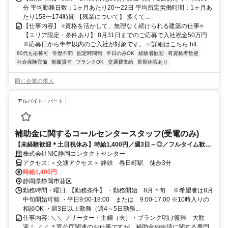
分 平均勤務日数：1ヶ月あたり20〜22日 平均所定労働時間：1ヶ月あ
たり158〜174時間 【残業について】 多くて...
【仕事内容】 ⭐資格を活かして、無理なく続けられる建築の仕事⭐
【エリア限定・条件あり】 8月31日までのご応募で入社祝金50万円
※応募日から半年以内のご入社が対象です。 ✅詳細はこちら htt...
60代も応募可
学歴不問
固定時間制
平日のみOK
経験者歓迎
有資格者歓迎
社会保険完備
制服貸与
ブランクOK
交通費支給
長期休暇あり
同じ企業の求人
アルバイト・パート
補助金に関するコールセンタースタッフ(受電のみ)
【未経験歓迎＊土日祝休み】時給1,400円／週3日～◎／フルタイム歓迎
／残業なし／マニュアル＆研修完備
株式会社NIC静岡コンタクトセンター
アクセス: ＜交通アクセス＞ 静鉄 春日町駅 徒歩3分
時給1,400円
静岡県静岡市葵区
勤務時間・曜日: 【勤務条件】 ・勤務開始 8月下旬 ※希望者は8月
中旬開始可能 ・平日9:00-18:00 または 9:00-17:00 ※10時入りの
相談OK ・週3日以上勤務（週4～5日勤務...
仕事内容: ＼＼ フリーター・主婦（夫）・ブランク明け復帰 大歓
迎！ ／／ ＊官公庁関連のお仕事ですが、補助金や申請に関する専門