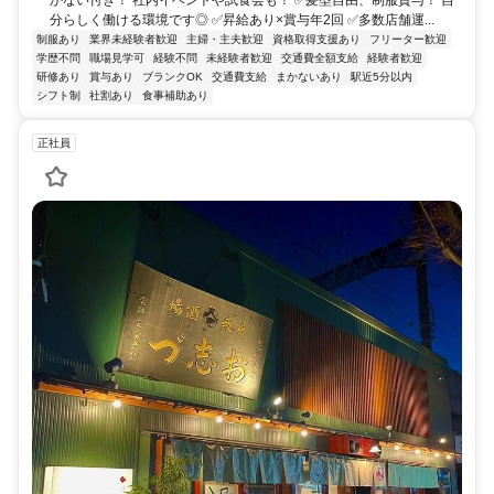
分らしく働ける環境です◎ ✅昇給あり×賞与年2回 ✅多数店舗運...
制服あり
業界未経験者歓迎
主婦・主夫歓迎
資格取得支援あり
フリーター歓迎
学歴不問
職場見学可
経験不問
未経験者歓迎
交通費全額支給
経験者歓迎
研修あり
賞与あり
ブランクOK
交通費支給
まかないあり
駅近5分以内
シフト制
社割あり
食事補助あり
正社員