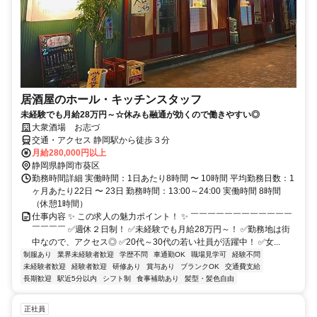
居酒屋のホール・キッチンスタッフ
未経験でも月給28万円～☆休みも融通が効くので働きやすい◎
大衆酒場 お志づ
交通・アクセス 静岡駅から徒歩３分
月給280,000円以上
静岡県静岡市葵区
勤務時間詳細 実働時間：1日あたり8時間 〜 10時間 平均勤務日数：1
ヶ月あたり22日 〜 23日 勤務時間：13:00～24:00 実働時間 8時間
（休憩1時間）
仕事内容 ✨ この求人の魅力ポイント！ ✨ ￣￣￣￣￣￣￣￣￣￣￣￣
￣￣￣￣ ✅週休２日制！ ✅未経験でも月給28万円～！ ✅勤務地は街
中なので、アクセス◎ ✅20代～30代の若い社員が活躍中！ ✅女...
制服あり
業界未経験者歓迎
学歴不問
車通勤OK
職場見学可
経験不問
未経験者歓迎
経験者歓迎
研修あり
賞与あり
ブランクOK
交通費支給
長期歓迎
駅近5分以内
シフト制
食事補助あり
髪型・髪色自由
正社員