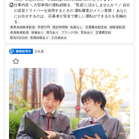
仕事内容 ＼大型車両の運転経験を、”育成”に活かしませんか？／ 自社
の送迎ドライバーを採用するときの 運転審査がメイン業務！ あなた
にお任せするのは、 応募者が安全で優しい運転ができるかを見極め
る...
業界未経験者歓迎
学歴不問
固定時間制
転勤なし
交通費全額支給
経験者歓迎
有資格者歓迎
研修あり
賞与あり
ブランクOK
育休あり
交通費支給
駅近5分以内
長期休暇あり
土日祝休み
正社員