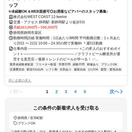
ッフ
✨未経験OK＆WEB面接可◎お洒落なビアバーのスタッフ募集♪
株式会社WEST COAST 12-twelve
交通・アクセス 静岡駅･新静岡駅より徒歩5分
月給263,000円～500,000円
静岡県静岡市葵区
勤務時間詳細 実働時間：1日あたり8時間 平均勤務日数：1ヶ月あた
り20日 〜 22日 10:00～24:30の間で実働8h ＊週5日勤務
仕事内容 ─────────────────── ⭐この求人のおすすめポイ
ント⭐ ─────────────────── ✅クラフトビール醸造所が運
営する直営店 ✅最新トレンドのビールが学べる！ ✅...
業界未経験者歓迎
フリーター歓迎
学歴不問
経験不問
研修あり
ブランクOK
交通費支給
駅近5分以内
シフト制
社割あり
服装自由
ひげOK
髪型・髪色自由
同じ企業の求人
前へ
次へ
1
2
3
4
5
この条件の新着求人を受け取る
静岡県 / 音羽町駅
ブランクOK
「LINEで受け取る」では、新着求人のほか、おすすめ情報なども配信しま