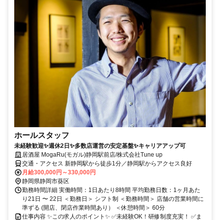
ホールスタッフ
未経験歓迎✨週休2日✨多数店運営の安定基盤✨キャリアアップ可
居酒屋 MogaRu(モガル)静岡駅前店/株式会社Tune up
交通・アクセス 新静岡駅から徒歩1分／静岡駅からアクセス良好
月給300,000円～330,000円
静岡県静岡市葵区
勤務時間詳細 実働時間：1日あたり8時間 平均勤務日数：1ヶ月あた
り21日 〜 22日 ＜勤務日＞ シフト制 ＜勤務時間＞ 店舗の営業時間に
準ずる (開店、閉店作業時間あり） ＜休憩時間＞ 60分
仕事内容 ✨この求人のポイント✨ ✅未経験OK！研修制度充実！ ✅ま