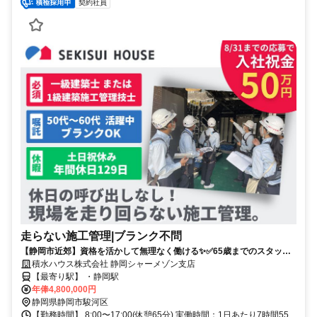
契約社員
走らない施工管理|ブランク不問
【静岡市近郊】資格を活かして無理なく働ける✨✅65歳までのスタッフ
活躍✅施工図作成なし✅残業月10h・年休129日
積水ハウス株式会社 静岡シャーメゾン支店
【最寄り駅】 ・静岡駅
年俸4,800,000円
静岡県静岡市駿河区
【勤務時間】 8:00〜17:00(休憩65分) 実働時間：1日あたり7時間55