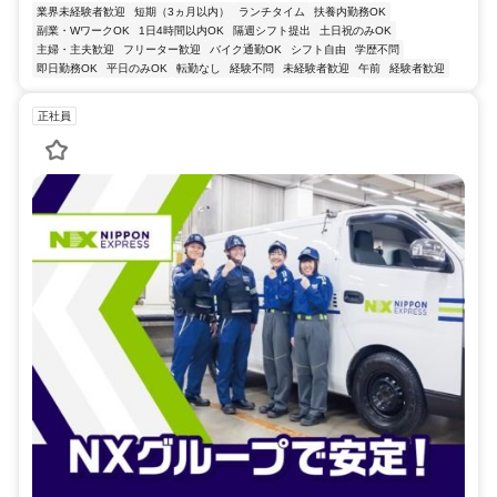
業界未経験者歓迎
短期（3ヵ月以内）
ランチタイム
扶養内勤務OK
副業・WワークOK
1日4時間以内OK
隔週シフト提出
土日祝のみOK
主婦・主夫歓迎
フリーター歓迎
バイク通勤OK
シフト自由
学歴不問
即日勤務OK
平日のみOK
転勤なし
経験不問
未経験者歓迎
午前
経験者歓迎
正社員