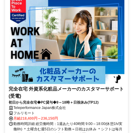
完全在宅 外資系化粧品メーカーのカスタマーサポート
(受電)
初日から完全在宅◆PC貸与◆9～18時＋日祝休み(TP12)
Teleperformance Japan株式会社
フルリモート
月給218,400円～236,150円
勤務時間詳細 総労働時間：1週あたり40時間 9:00～18:00(休憩1h/実
働8h) ＊土曜含む週5日のシフト勤務＝日祝はお休み ＊シフトは毎月