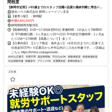
間程度
【静岡市近郊】✅65歳までのスタッフ活躍✅品質の最終判断に専念✅施
工図作成なし・残業月10h・年休129日
積水ハウス株式会社 静岡シャーメゾン支店
【最寄り駅】 ・静岡駅
年俸4,800,000円
静岡県静岡市駿河区
【勤務時間】 8:00〜17:00(休憩65分) 実働時間：1日あたり7時間55
分 平均勤務日数：1ヶ月あたり20〜22日 平均所定労働時間：1ヶ月あ
たり158〜174時間 【残業について】 多くて...
【仕事内容】 【エリア限定・条件あり】 ⭐8月31日までのご応募で入
社祝金50万円⭐ ※応募日から半年以内のご入社が対象です。 ✅詳細は
こちら https://hrmos.co/pages/seki...
60代も応募可
学歴不問
固定時間制
平日のみOK
経験者歓迎
有資格者歓迎
社会保険完備
制服貸与
ブランクOK
交通費支給
長期休暇あり
正社員