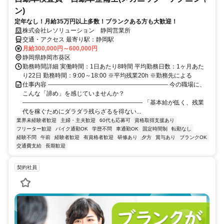
ン)
定年なし！月給35万円以上多数！ブランクある方も大歓迎！
株式会社レソリューション 静岡営業所
交通・アクセス 最寄り駅：静岡駅
月給300,000円～600,000円
静岡県静岡市葵区
勤務時間詳細 実働時間：1日あたり8時間 平均勤務日数：1ヶ月あた
り22日 勤務時間：9:00～18:00 ※平均残業20h ※勤務先による
仕事内容 ―――――――――――――――――――― 今の職場に、
こんな「諦め」を感じていませんか？
―――――――――――――――――――― 「基本給が低く、残業
代を稼ぐためにダラダラ残らざるを得ない...
業界未経験者歓迎
主婦・主夫歓迎
60代も応募可
資格取得支援あり
フリーター歓迎
バイク通勤OK
学歴不問
車通勤OK
固定時間制
転勤なし
経験不問
午前
経験者歓迎
有資格者歓迎
研修あり
夕方
賞与あり
ブランクOK
交通費支給
長期歓迎
契約社員