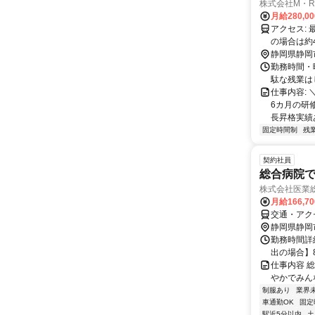
株式会社M・R
月給280,0
アクセス: 最寄り駅 静岡鉄道「新清水駅」から 電車＋バス/車で 約15〜18分（徒歩
の場合は約4
歩の場合は約4
静岡県静岡
勤務時間・曜
駄な残業は
仕事内容:
6カ月の研
長昇格実績あ
固定時間制
残
契約社員
総合病院
株式会社医業
月給166,7
交通・アク
静岡県静岡
勤務時間詳細
出の場合】8
仕事内容 
やかでみんなで
制服あり
業界
車通勤OK
固定
駅近5分以内
土