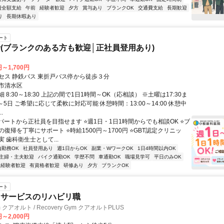
費全額支給
午前
経験者歓迎
夕方
賞与あり
ブランクOK
交通費支給
長期歓迎
り
長期休暇あり
ート
(ブランクのある方も歓迎│正社員登用あり)
円～1,700円
セス 静鉄バス 東折戸バス停から徒歩３分
市清水区
 8:30～18:30 上記の間で1日1時間～OK（応相談） ※土曜は17:30ま
～5日 ご希望に応じて柔軟に対応可能 休憩時間：13:00～14:00 休憩中
.
⭐パートから正社員を目指せます ⭐週1日・1日1時間からでも相談OK ⭐ブ
復帰を丁寧にサポート ⭐時給1500円～1700円 ⭐GBT認定クリニッ
 歯科衛生士として...
内勤務OK
社員登用あり
週1日からOK
副業・WワークOK
1日4時間以内OK
主婦・主夫歓迎
バイク通勤OK
学歴不問
車通勤OK
職場見学可
平日のみOK
経験者歓迎
有資格者歓迎
研修あり
夕方
ブランクOK
ート
イサービスのリハビリ職
ym クアオルト / Recovery Gym クアオルトPLUS
円～2,000円