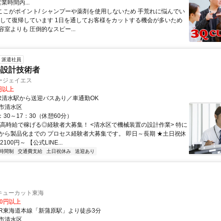
業時間内...
 \ここがポイント/ シャンプーや薬剤を使用しないため 手荒れに悩んでい
心して復帰しています 1日を通してお客様をカットする機会が多いため
室よりも 圧倒的なスピー...
派遣社員
の設計技術者
ージェイエス
0円以上
JR清水駅から送迎バスあり／車通勤OK
市清水区
：30～17：30（休憩60分）
◆高時給で稼げる◎経験者大募集！ <清水区で機械装置の設計作業> 特に
から製品化までの プロセス経験者大募集です。 即日～長期 ★土日祝休
100円～ 【公式LINE...
時間制
交通費支給
土日祝休み
送迎あり
キューカット東海
00円以上
クセス: JR東海道本線「新蒲原駅」より徒歩3分
市清水区