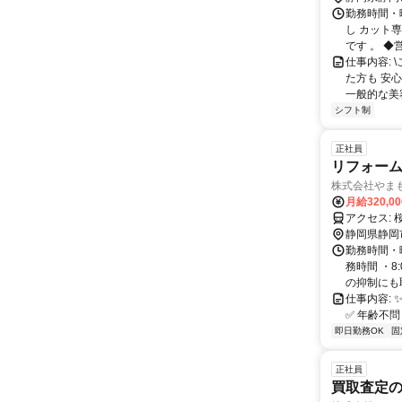
勤務時間・曜
し カット
です 。 ◆営
仕事内容:
た方も 安
一般的な美容
シフト制
正社員
リフォーム
株式会社やま
月給320,0
ア
静岡県静岡
勤務時間・曜
務時間 ・8
の抑制にも取
仕事内容: 
✅ 年齢不問！ 
即日勤務OK
固
正社員
買取査定