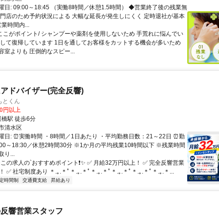
日: 09:00～18:45 （実働8時間／休憩1.5時間） ◆営業終了後の残業無
専門店のため予約状況による 大幅な延長が発生しにくく 定時退社が基本
業時間内...
 \ここがポイント/ シャンプーや薬剤を使用しないため 手荒れに悩んでい
心して復帰しています 1日を通してお客様をカットする機会が多いため
室よりも 圧倒的なスピー...
アドバイザー(完全反響)
もとくん
00円以上
クセス: 桜橋駅 徒歩6分
市清水区
日: ⏰️実働時間 ・8時間／1日あたり ・平均勤務日数：21～22日 ⏰️勤
:00～18:30／休憩2時間30分 ※1か月の平均残業10時間以下 ※残業時間
り...
✨この求人の`おすすめポイント❗✨ ✅ 月給32万円以上！ ✅ 完全反響営業
✅ 社宅制度あり ＊.｡.＊ﾟ＊.｡.＊ﾟ＊.｡.＊ﾟ＊.｡.＊ﾟ＊.｡.＊ﾟ＊.｡.＊...
定時間制
交通費支給
昇給あり
の反響営業スタッフ