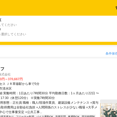
区
してください
り
を選択してください
条件保
ッフ
株式会社
33円～370,667円
セス ＪＲ草薙駅から車で5分
市清水区
細 実働時間：1日あたり7時間30分 平均勤務日数：1ヶ月あたり22日 〜
0～17:30（休憩120分） ※実働7時間30分
雇用形態：正社員 職種：職人/現場作業員、建築設備メンテナンス ⭐賞与
資格取得費用は全額会社負担 ⭐人間関係のストレスが少ない職場 ⭐大手メ
心で仕事量安定 ⭐公共工事...
取得支援あり
フリーター歓迎
バイク通勤OK
学歴不問
車通勤OK
固定時間制