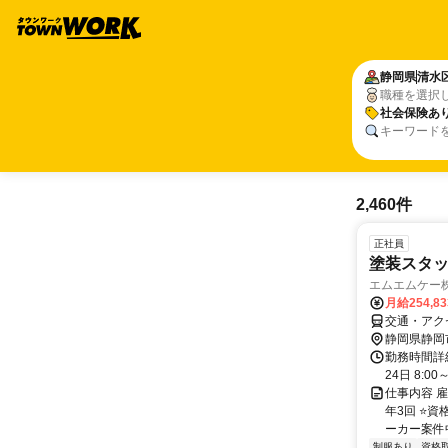
静岡県
清水
職種を選択
社会保険あ
キーワード
2,460件
正社員
塗装スタ
エムエムケー
月給254,8
交通・アク
静岡県静岡
勤務時間詳
24日 8:0
仕事内容 
年3回 ⭐
ーカー案件中
制服あり
資格