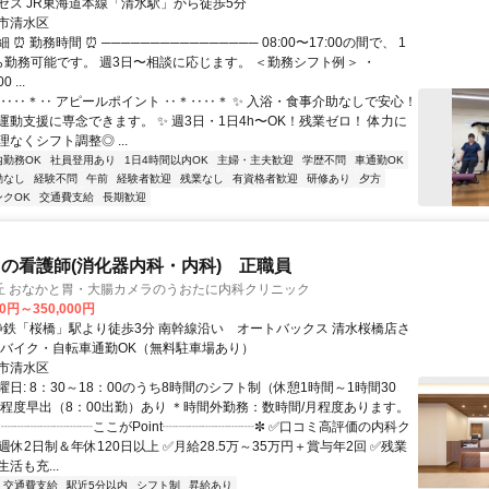
セス JR東海道本線「清水駅」から徒歩5分
市清水区
⏰ 勤務時間 ⏰ ──────────────── 08:00〜17:00の間で、 1
ら勤務可能です。 週3日〜相談に応じます。 ＜勤務シフト例＞ ・
0 ...
＊‥‥＊‥ アピールポイント ‥＊‥‥＊ ✨ 入浴・食事介助なしで安心！
運動支援に専念できます。 ✨ 週3日・1日4h〜OK！残業ゼロ！ 体力に
なくシフト調整◎ ...
内勤務OK
社員登用あり
1日4時間以内OK
主婦・主夫歓迎
学歴不問
車通勤OK
勤なし
経験不問
午前
経験者歓迎
残業なし
有資格者歓迎
研修あり
夕方
ンクOK
交通費支給
長期歓迎
の看護師(消化器内科・内科) 正職員
丘 おなかと胃・大腸カメラのうおたに内科クリニック
00円～350,000円
※車・バイク・自転車通勤OK（無料駐車場あり）
市清水区
日: 8：30～18：00のうち8時間のシフト制（休憩1時間～1時間30
回程度早出（8：00出勤）あり ＊時間外勤務：数時間/月程度あります。
✼┈┈┈┈┈┈┈ここがPoint┈┈┈┈┈┈┈✼ ✅口コミ高評価の内科ク
週休2日制＆年休120日以上 ✅月給28.5万～35万円＋賞与年2回 ✅残業
活も充...
交通費支給
駅近5分以内
シフト制
昇給あり