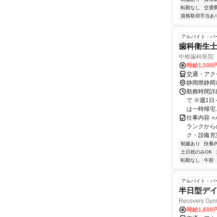
転勤なし
交通
資格取得手当あ
アルバイト・パ
歯科衛生士
中根歯科医院
時給1,500
交通・アク
静岡県静岡
勤務時間詳細
で ※週1日
は一時帰宅..
仕事内容 
ランクからの
ク・設備充実
制服あり
扶養
土日祝のみOK
転勤なし
午前
アルバイト・パ
半日型デ
Recovery G
時給1,600