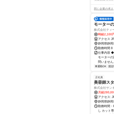
同じ企業の求人
モーター
株式会社ティ
時給2,10
アクセス 
静岡県静岡
勤務時間 8
仕事内容 
モーターの
問いません。
車通勤OK
固定
正社員
美容師ス
株式会社サン
月給280,0
ア
静岡県静岡
勤務時間・曜
し カット