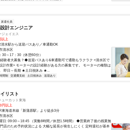
派遣社員
の設計エンジニア
ージェイエス
0円以上
JR清水駅から送迎バスあり／車通勤OK
市清水区
：30～17：30（休憩60分）
◆経験者大募集？◆送迎バスあり&車通勤可で通勤もラクラク <清水区で
設計作業> モーターの設計経験がある方の募集です。 モーターの種類は
 即日～長期 ★土日祝休み ★...
時間制
交通費支給
土日祝休み
送迎あり
タイリスト
キューカット東海
00円以上
クセス: JR東海道本線「新蒲原駅」より徒歩3分
市清水区
日: 09:00～18:45 （実働8時間／休憩1.5時間） ◆営業終了後の残業無
専門店のため予約状況による 大幅な延長が発生しにくく 定時退社が基本