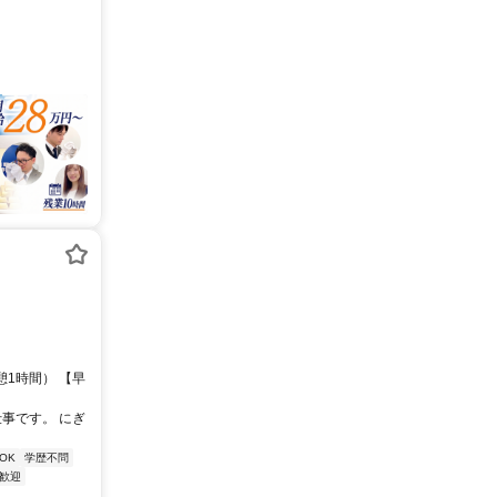
憩1時間） 【早
事です。 にぎ
OK
学歴不問
歓迎