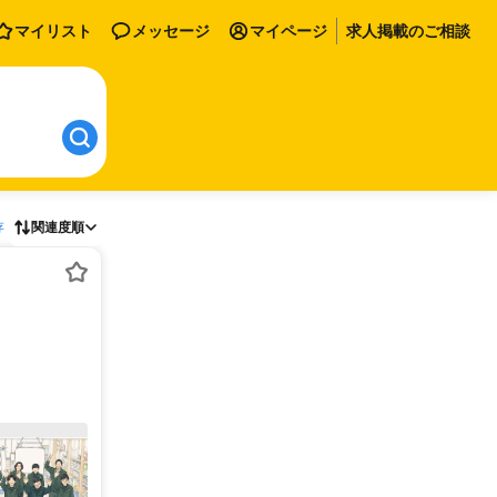
マイリスト
メッセージ
マイページ
求人掲載のご相談
存
関連度順