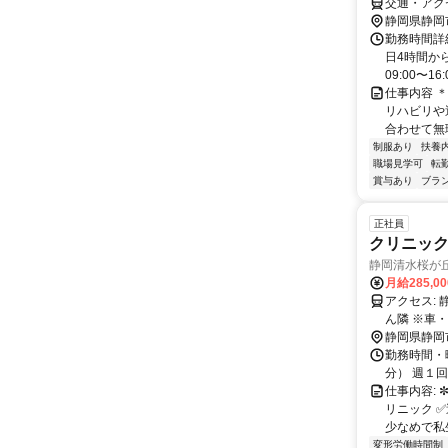
交通・アク
静岡県静岡
勤務時間詳細 
日4時間か
09:00〜16:0
仕事内容 
リハビリや
合わせて無理
制服あり
扶養
職場見学可
転
賞与あり
ブラ
正社員
クリニック
静岡清水桜が
月給285,0
アクセス: 静鉄「桜橋」駅より徒歩3分 南幹線沿い オートバックス 清水桜橋店さ
ん隣 
静岡県静岡
勤務時間・曜
分） 週１
仕事内容: 
リニック ✅
少なめで私生
変形労働時間制