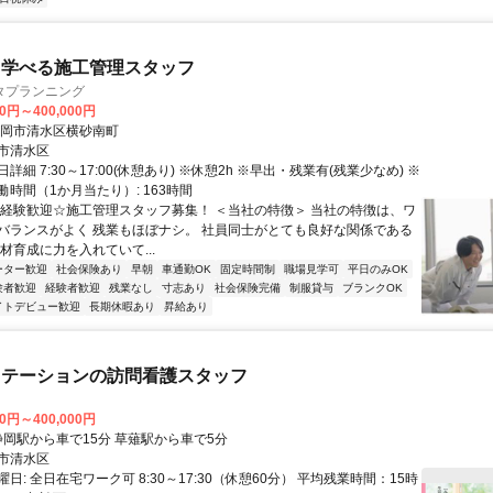
ら学べる施工管理スタッフ
タプランニング
00円～400,000円
静岡市清水区横砂南町
市清水区
詳細 7:30～17:00(休憩あり) ※休憩2h ※早出・残業有(残業少なめ) ※
時間（1か月当たり）: 163時間
未経験歓迎☆施工管理スタッフ募集！ ＜当社の特徴＞ 当社の特徴は、ワ
バランスがよく 残業もほぼナシ。 社員同士がとても良好な関係である
材育成に力を入れていて...
ーター歓迎
社会保険あり
早朝
車通勤OK
固定時間制
職場見学可
平日のみOK
験者歓迎
経験者歓迎
残業なし
寸志あり
社会保険完備
制服貸与
ブランクOK
イトデビュー歓迎
長期休暇あり
昇給あり
ステーションの訪問看護スタッフ
00円～400,000円
クセス: 静岡駅から車で15分 草薙駅から車で5分
市清水区
日: 全日在宅ワーク可 8:30～17:30（休憩60分） 平均残業時間：15時