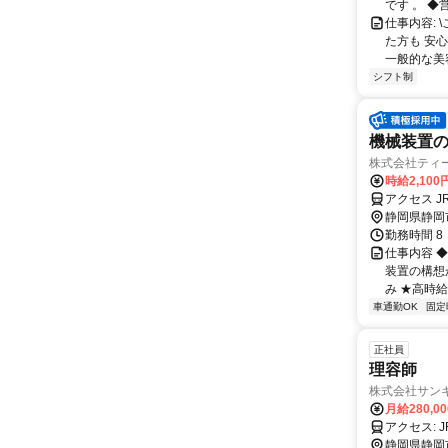
です 。 ◆営
仕事内容:
た方も 安
一般的な美容
シフト制
機械装置
株式会社ティ
時給2,10
アクセス 
静岡県静岡
勤務時間 8
仕事内容 
装置の構想
み ★高時給2
車通勤OK
固定
正社員
理容師
株式会社サン
月給280,0
ア
静岡県静岡