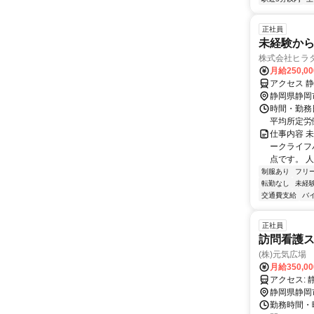
正社員
未経験か
株式会社ヒラ
月給250,0
アクセス 
静岡県静岡
時間・勤務日
平均所定労働
仕事内容 
ークライフ
点です。 人
制服あり
フリ
転勤なし
未経
交通費支給
バ
正社員
訪問看護
(株)元気広場
月給350,0
ア
静岡県静岡
勤務時間・曜