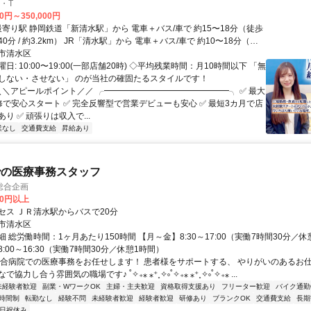
・T
00円～350,000円
0分 / 約3.2km） JR「清水駅」から 電車＋バス/車で 約10〜18分（徒
5分 / 約3.6km）
市清水区
日: 10:00〜19:00(一部店舗20時) ◇平均残業時間：月10時間以下 「無
しない・させない」 のが当社の確固たるスタイルです！
 ＼＼アピールポイント／／ ╭━━━━━━━━━━━━━━━╮ ✅ 最大
修で安心スタート ✅ 完全反響型で営業デビューも安心 ✅ 最短3カ月で店
り ✅ 頑張りは収入で...
業なし
交通費支給
昇給あり
での医療事務スタッフ
総合企画
00円以上
セス ＪＲ清水駅からバスで20分
市清水区
 総労働時間：1ヶ月あたり150時間 【月～金】8:30～17:00（実働7時間30分／休
:00～16:30（実働7時間30分／休憩1時間）
総合病院での医療事務をお任せします！ 患者様をサポートする、 やりがいのあるお仕
協力し合う雰囲気の職場です♪ ˚✧₊⁎ ⁎⁺˳✧༚˚✧₊⁎ ⁎⁺˳✧༚˚✧₊⁎ ...
未経験者歓迎
副業・WワークOK
主婦・主夫歓迎
資格取得支援あり
フリーター歓迎
バイク通勤
時間制
転勤なし
経験不問
未経験者歓迎
経験者歓迎
研修あり
ブランクOK
交通費支給
長期
日祝休み