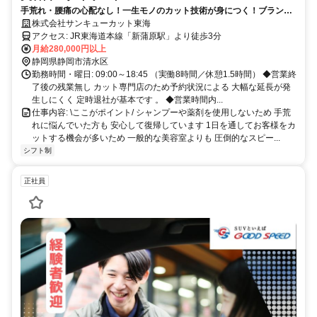
手荒れ・腰痛の心配なし！一生モノのカット技術が身につく！ブランク
さんも歓迎！
株式会社サンキューカット東海
アクセス: JR東海道本線「新蒲原駅」より徒歩3分
月給280,000円以上
静岡県静岡市清水区
勤務時間・曜日: 09:00～18:45 （実働8時間／休憩1.5時間） ◆営業終
了後の残業無し カット専門店のため予約状況による 大幅な延長が発
生しにくく 定時退社が基本です 。 ◆営業時間内...
仕事内容: \ここがポイント/ シャンプーや薬剤を使用しないため 手荒
れに悩んでいた方も 安心して復帰しています 1日を通してお客様をカ
ットする機会が多いため 一般的な美容室よりも 圧倒的なスピー...
シフト制
正社員