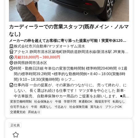
カーディーラーでの営業スタッフ(既存メイン・ノルマ
なし)
メーカーの枠を超えてお客様に寄り添った提案が可能！実質年休120日
＆残業少なめで家族との時間も大切に♪
株式会社市川自動車/マツダオートザム清水
アクセス 静岡市清水区築地町静岡鉄道静岡清水線/新清水駅 JR東海道
本線/清水駅
月給310,000円～380,000円
静岡県静岡市清水区
時間・勤務日詳細 年単位の変形労働時間制 標準時間2040時間 ※1週
間の標準時間39.2時間 <標準的な勤務時間例> 8:40～18:00(実働8時
間) 9:10～18:30(実働8時間) ※シフ...
仕事内容 一台の提案が、その家族のつながりに。 売って終わり、に
しない、 長く選ばれ続ける仕事です！ マツダ車を中心とした 新車･
中古車販売、 自動車保険やカー用品の ご提案をお願いします。 ■具...
変形労働時間制
社会保険あり
午後
学歴不問
車通勤OK
職場見学可
転勤なし
住宅手当あり
午前
残業なし
寸志あり
社会保険完備
賞与あり
ブランクOK
交通費支給
昇給あり
正社員