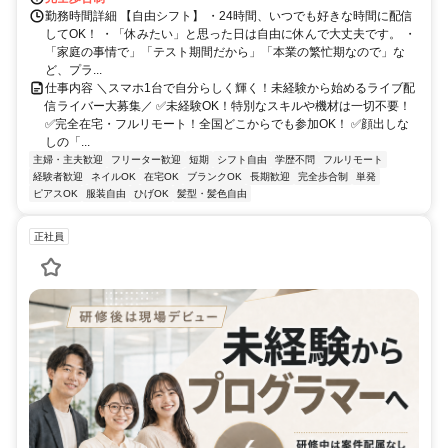
勤務時間詳細 【自由シフト】 ・24時間、いつでも好きな時間に配信
してOK！ ・「休みたい」と思った日は自由に休んで大丈夫です。 ・
「家庭の事情で」「テスト期間だから」「本業の繁忙期なので」な
ど、プラ...
仕事内容 ＼スマホ1台で自分らしく輝く！未経験から始めるライブ配
信ライバー大募集／ ✅未経験OK！特別なスキルや機材は一切不要！
✅完全在宅・フルリモート！全国どこからでも参加OK！ ✅顔出しな
しの「...
主婦・主夫歓迎
フリーター歓迎
短期
シフト自由
学歴不問
フルリモート
経験者歓迎
ネイルOK
在宅OK
ブランクOK
長期歓迎
完全歩合制
単発
ピアスOK
服装自由
ひげOK
髪型・髪色自由
正社員