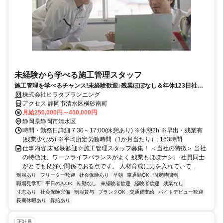
未経験から学べる施工管理スタッフ
施工管理を学べるチャンス!未経験歓迎♪残業ほぼなし＆年休123日社宅
もあり◎現場仕事のイメージ変わります
株式会社ヒラタプランニング
アクセス 静岡市清水区横砂南町
月給250,000円～400,000円
静岡県静岡市清水区
時間・勤務日詳細 7:30～17:00(休憩あり) ※休憩2h ※早出・残業有
(残業少なめ) ※平均所定労働時間（1か月当たり）: 163時間
仕事内容 未経験歓迎☆施工管理スタッフ募集！ ＜当社の特徴＞ 当社
の特徴は、ワークライフバランスがよく 残業もほぼナシ。 社員同士
がとても良好な関係である点です。 人材育成に力を入れていて...
制服あり
フリーター歓迎
社会保険あり
早朝
車通勤OK
固定時間制
職場見学可
平日のみOK
転勤なし
未経験者歓迎
経験者歓迎
残業なし
寸志あり
社会保険完備
制服貸与
ブランクOK
交通費支給
バイトデビュー歓迎
長期休暇あり
昇給あり
正社員