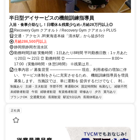
半日型デイサービスの機能訓練指導員
入浴・食事介助なし！日曜休＆残業少なめ♪月給28万円以上◎
Recovery Gym クアオルト / Recovery Gym クアオルトPLUS
交通・アクセス JR東海道本線「清水駅」から徒歩5分
月給286,500円以上
静岡県静岡市清水区
勤務時間詳細 実働時間：1日あたり8時間 平均勤務日数：1ヶ月あた
り20日 〜 22日 ⏰ 勤務時間 ⏰ ──────────────── 8:00〜
17:00（実働8時間・休憩1時間） ※残業は月...
仕事内容 ✅ 募集背景 ─────────── 現在、利用者様の増加に伴
い、 サービス体制をさらに充実させるため、 機能訓練指導員を増員
募集します。 当施設では、単に運動を 提供するだけでなく、 利...
制服あり
主婦・主夫歓迎
学歴不問
車通勤OK
固定時間制
転勤なし
経験不問
未経験者歓迎
午前
経験者歓迎
有資格者歓迎
研修あり
夕方
賞与あり
ブランクOK
交通費支給
長期歓迎
駅近5分以内
長期休暇あり
正社員