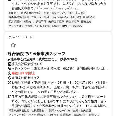
する、 やりがいのあるお仕事です。 にぎやかでみんなで協力し合う
雰囲気の職場です♪ ˚✧₊⁎ ⁎⁺˳✧༚˚✧₊⁎ ⁎⁺˳✧༚˚✧₊⁎ ...
制服あり
業界未経験者歓迎
副業・WワークOK
主婦・主夫歓迎
資格取得支援あり
フリーター歓迎
バイク通勤OK
学歴不問
車通勤OK
固定時間制
転勤なし
経験不問
未経験者歓迎
経験者歓迎
研修あり
ブランクOK
交通費支給
長期歓迎
駅近5分以内
土日祝休み
アルバイト・パート
総合病院での医療事務スタッフ
女性を中心に活躍中！残業ほぼなし｜扶養内OK◎
株式会社医業総合企画
交通・アクセス 東海道本線 清水駅（車15分） 静岡鉄道静岡清水線 新
清水駅（車10分）
時給1,097円以上
静岡県静岡市清水区
勤務時間詳細 ▼下記時間内で4～5時間 《8：00～17：00》 ●週3日～
勤務OK◎ ※ 扶養内勤務OK、 土曜・日曜・祝祭日休みで 基本は平日
だけの勤務です。 ※ 時間や日数などは応相談...
仕事内容 総合病院での医療事務をお任せします！ 患者様をサポート
する、 やりがいのあるお仕事です！ にぎやかでみんなで協力し合う
雰囲気の職場です♪ ◇医療事務の経験がない方でも、 PCの基本操作...
業界未経験者歓迎
社員登用あり
副業・WワークOK
主婦・主夫歓迎
フリーター歓迎
バイク通勤OK
学歴不問
車通勤OK
職場見学可
転勤なし