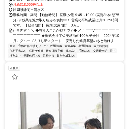
本線(熱海～浜松) 静岡駅 車で16分 JR東海道本線(熱海～浜松) 清水駅
月給318,000円以上
車で13分 イオン清水店より車で5分
静岡県静岡市清水区
勤務時間・期間 【勤務時間】 昼勤 夕勤 9:45～19:00 (実働8h/休憩75
分) ☆残業削減の取り組みを実施中！ 営業の平均残業は月20.25時間
です。 【勤務期間】 長期 試用期間：3ヵ...
仕事内容 ＼＼ ◆当社のここが魅力です◆ ／／ ￣￣V￣￣￣￣￣￣￣
￣￣￣￣￣￣￣￣ ★株式会社宇佐美鉱油の100％子会社！ 2024年10
月にグループ入りし新スタート。 安定した経営基盤のもと働けま...
産休・育休取得実績あり
バイク通勤OK
大量募集
車通勤OK
固定時間制
住宅手当あり
経験者歓迎
社会保険完備
賞与あり
育休あり
交通費支給
日中
社割あり
長期休暇あり
昇給あり
賞与年2回あり
正社員