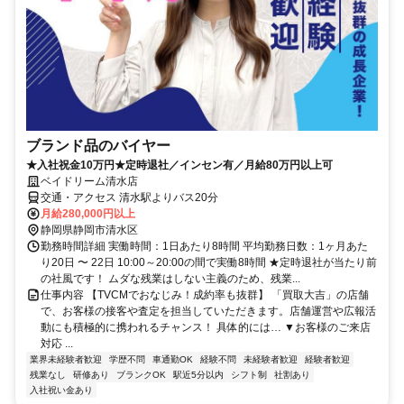
ブランド品のバイヤー
★入社祝金10万円★定時退社／インセン有／月給80万円以上可
ベイドリーム清水店
交通・アクセス 清水駅よりバス20分
月給280,000円以上
静岡県静岡市清水区
勤務時間詳細 実働時間：1日あたり8時間 平均勤務日数：1ヶ月あた
り20日 〜 22日 10:00～20:00の間で実働8時間 ★定時退社が当たり前
の社風です！ ムダな残業はしない主義のため、残業...
仕事内容 【TVCMでおなじみ！成約率も抜群】 「買取大吉」の店舗
で、お客様の接客や査定を担当していただきます。店舗運営や広報活
動にも積極的に携われるチャンス！ 具体的には… ▼お客様のご来店
対応 ...
業界未経験者歓迎
学歴不問
車通勤OK
経験不問
未経験者歓迎
経験者歓迎
残業なし
研修あり
ブランクOK
駅近5分以内
シフト制
社割あり
入社祝い金あり