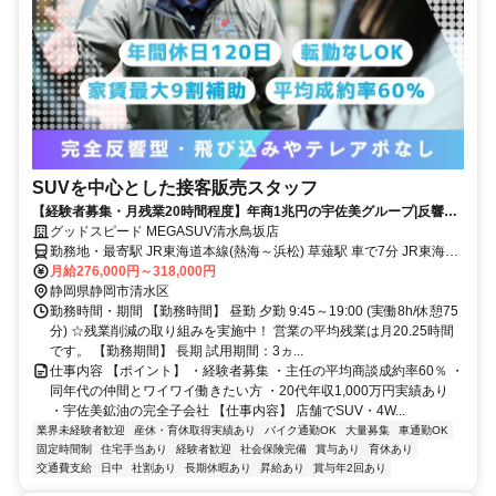
SUVを中心とした接客販売スタッフ
【経験者募集・月残業20時間程度】年商1兆円の宇佐美グループ|反響営
業のみ！年休120日＋計画有給5日
グッドスピード MEGASUV清水鳥坂店
勤務地・最寄駅 JR東海道本線(熱海～浜松) 草薙駅 車で7分 JR東海道
本線(熱海～浜松) 静岡駅 車で16分 JR東海道本線(熱海～浜松) 清水駅
月給276,000円～318,000円
車で13分 イオン清水店より車で5分
静岡県静岡市清水区
勤務時間・期間 【勤務時間】 昼勤 夕勤 9:45～19:00 (実働8h/休憩75
分) ☆残業削減の取り組みを実施中！ 営業の平均残業は月20.25時間
です。 【勤務期間】 長期 試用期間：3ヵ...
仕事内容 【ポイント】 ・経験者募集 ・主任の平均商談成約率60％ ・
同年代の仲間とワイワイ働きたい方 ・20代年収1,000万円実績あり
・宇佐美鉱油の完全子会社 【仕事内容】 店舗でSUV・4W...
業界未経験者歓迎
産休・育休取得実績あり
バイク通勤OK
大量募集
車通勤OK
固定時間制
住宅手当あり
経験者歓迎
社会保険完備
賞与あり
育休あり
交通費支給
日中
社割あり
長期休暇あり
昇給あり
賞与年2回あり