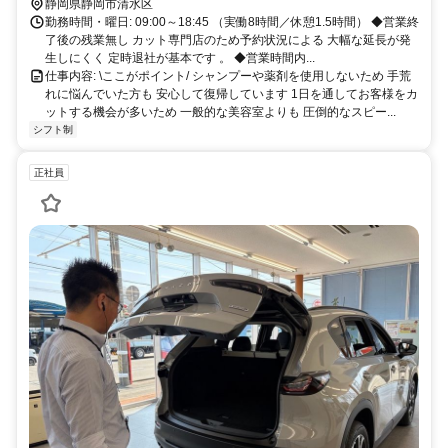
静岡県静岡市清水区
勤務時間・曜日: 09:00～18:45 （実働8時間／休憩1.5時間） ◆営業終
了後の残業無し カット専門店のため予約状況による 大幅な延長が発
生しにくく 定時退社が基本です 。 ◆営業時間内...
仕事内容: \ここがポイント/ シャンプーや薬剤を使用しないため 手荒
れに悩んでいた方も 安心して復帰しています 1日を通してお客様をカ
ットする機会が多いため 一般的な美容室よりも 圧倒的なスピー...
シフト制
正社員