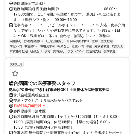
静岡県静岡市清水区
勤務時間詳細 ⏰ 勤務時間 ⏰ ──────────────── 08:00〜
17:00の間で、 1日4時間から勤務可能です。 週3日〜相談に応じま
す。 ＜勤務シフト例＞ ・09:00〜16:00 ...
仕事内容 ＊‥‥＊‥ アピールポイント ‥＊‥‥＊ ✨ 入浴・食事介助
なしで安心！ リハビリや運動支援に専念できます。 ✨ 週3日・1日
4h〜OK！残業ゼロ！ 体力に合わせて無理なくシフト調整◎ ...
制服あり
扶養内勤務OK
社員登用あり
1日4時間以内OK
主婦・主夫歓迎
学歴不問
車通勤OK
職場見学可
転勤なし
経験不問
午前
経験者歓迎
残業なし
有資格者歓迎
研修あり
夕方
賞与あり
ブランクOK
交通費支給
長期歓迎
契約社員
総合病院での医療事務スタッフ
簡単なPC操作ができれば未経験OK！土日祝休み◎研修充実◎
株式会社医業総合企画
交通・アクセス ＪＲ清水駅からバスで20分
月給166,700円以上
静岡県静岡市清水区
勤務時間詳細 総労働時間：1ヶ月あたり150時間 【月～金】8:30～
17:00（実働7時間30分／休憩1時間） 【早出の場合】8:00～
16:30（実働7時間30分／休憩1時間）
仕事内容 総合病院での医療事務をお任せします！ 患者様をサポート