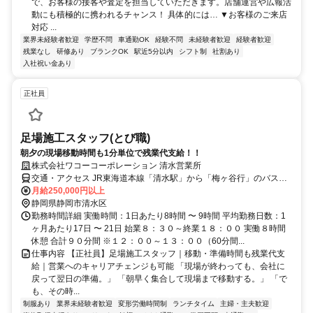
で、お客様の接客や査定を担当していただきます。店舗運営や広報活
動にも積極的に携われるチャンス！ 具体的には… ▼お客様のご来店
対応 ...
業界未経験者歓迎
学歴不問
車通勤OK
経験不問
未経験者歓迎
経験者歓迎
残業なし
研修あり
ブランクOK
駅近5分以内
シフト制
社割あり
入社祝い金あり
正社員
足場施工スタッフ(とび職)
朝夕の現場移動時間も1分単位で残業代支給！！
株式会社ワコーコーポレーション 清水営業所
交通・アクセス JR東海道本線「清水駅」から「梅ヶ谷行」のバスに
乗車し約20分。「梅ヶ谷」バス停で下車し、徒歩5分 または「蜂ヶ谷
月給250,000円以上
団地入口」バス停から徒歩2〜3分です。
静岡県静岡市清水区
勤務時間詳細 実働時間：1日あたり8時間 〜 9時間 平均勤務日数：1
ヶ月あたり17日 〜 21日 始業８：３０～終業１８：００ 実働８時間
休憩 合計９０分間 ※１２：００～１３：００（60分間...
仕事内容 【正社員】足場施工スタッフ｜移動・準備時間も残業代支
給｜営業へのキャリアチェンジも可能 「現場が終わっても、会社に
戻って翌日の準備。」 「朝早く集合して現場まで移動する。」 「で
も、その時...
制服あり
業界未経験者歓迎
変形労働時間制
ランチタイム
主婦・主夫歓迎