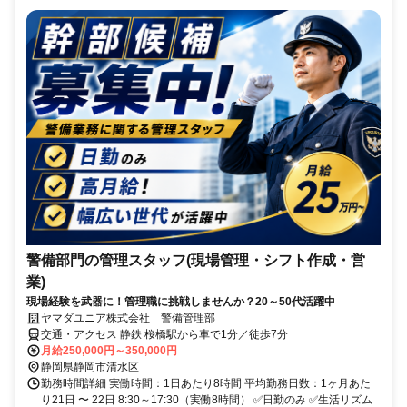
警備部門の管理スタッフ(現場管理・シフト作成・営
業)
現場経験を武器に！管理職に挑戦しませんか？20～50代活躍中
ヤマダユニア株式会社 警備管理部
交通・アクセス 静鉄 桜橋駅から車で1分／徒歩7分
月給250,000円～350,000円
静岡県静岡市清水区
勤務時間詳細 実働時間：1日あたり8時間 平均勤務日数：1ヶ月あた
り21日 〜 22日 8:30～17:30（実働8時間） ✅日勤のみ ✅生活リズム