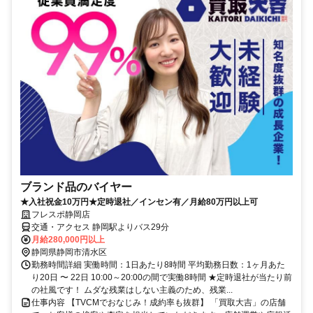
ブランド品のバイヤー
★入社祝金10万円★定時退社／インセン有／月給80万円以上可
フレスポ静岡店
交通・アクセス 静岡駅よりバス29分
月給280,000円以上
静岡県静岡市清水区
勤務時間詳細 実働時間：1日あたり8時間 平均勤務日数：1ヶ月あた
り20日 〜 22日 10:00～20:00の間で実働8時間 ★定時退社が当たり前
の社風です！ ムダな残業はしない主義のため、残業...
仕事内容 【TVCMでおなじみ！成約率も抜群】 「買取大吉」の店舗