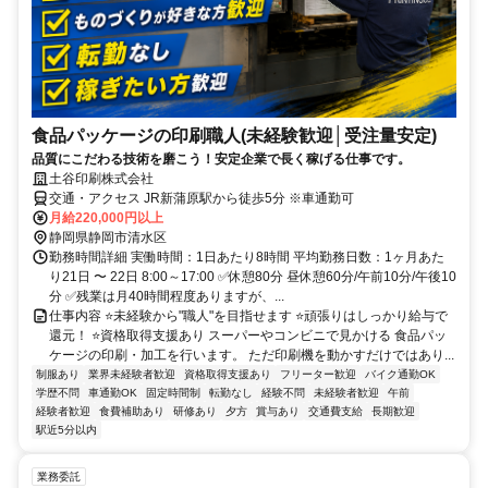
食品パッケージの印刷職人(未経験歓迎│受注量安定)
品質にこだわる技術を磨こう！安定企業で長く稼げる仕事です。
土谷印刷株式会社
交通・アクセス JR新蒲原駅から徒歩5分 ※車通勤可
月給220,000円以上
静岡県静岡市清水区
勤務時間詳細 実働時間：1日あたり8時間 平均勤務日数：1ヶ月あた
り21日 〜 22日 8:00～17:00 ✅休憩80分 昼休憩60分/午前10分/午後10
分 ✅残業は月40時間程度ありますが、...
仕事内容 ⭐未経験から"職人"を目指せます ⭐頑張りはしっかり給与で
還元！ ⭐資格取得支援あり スーパーやコンビニで見かける 食品パッ
ケージの印刷・加工を行います。 ただ印刷機を動かすだけではあり...
制服あり
業界未経験者歓迎
資格取得支援あり
フリーター歓迎
バイク通勤OK
学歴不問
車通勤OK
固定時間制
転勤なし
経験不問
未経験者歓迎
午前
経験者歓迎
食費補助あり
研修あり
夕方
賞与あり
交通費支給
長期歓迎
駅近5分以内
業務委託