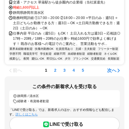
交通・アクセス 草薙駅から徒歩圏内の企業様（当社派遣先）
時給1,600円以上
静岡県静岡市清水区
勤務時間詳細 ①17:00～20:00 ②18:00～20:00 ⭐平日のみ：週5日 ⭐
土日どちらか勤務できる方：週3日～OK ⭐土日両方勤務できる方：週
2日（土日のみ）～OK
仕事内容 平日のみ（週5日）もOK！ 土日入れる方は週3日～応相談◎
17時～20時／18時～20時のお仕事✨ 時給1600円で効率よく稼げま
す！ 既存のお客様への電話でのご案内と、 営業活動をサポ...
業界未経験者歓迎
扶養内勤務OK
社員登用あり
主婦・主夫歓迎
フリーター歓迎
学歴不問
職場見学可
学生歓迎
経験不問
未経験者歓迎
経験者歓迎
ネイルOK
残業なし
夜間
週払いOK
即日払いOK
夕方
ブランクOK
交通費支給
長期歓迎
前へ
次へ
1
2
3
4
5
この条件の新着求人を受け取る
静岡県 / 清水区
経験者・有資格者歓迎
「LINEで受け取る」では、新着求人のほか、おすすめ情報なども配信しま
す。
詳しくはこちら
LINEで受け取る