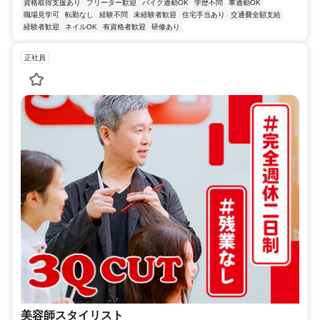
資格取得支援あり
フリーター歓迎
バイク通勤OK
学歴不問
車通勤OK
職場見学可
転勤なし
経験不問
未経験者歓迎
住宅手当あり
交通費全額支給
経験者歓迎
ネイルOK
有資格者歓迎
研修あり
正社員
美容師スタイリスト