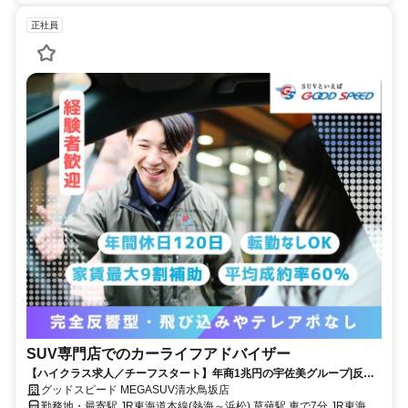
正社員
SUV専門店でのカーライフアドバイザー
【ハイクラス求人／チーフスタート】年商1兆円の宇佐美グループ|反響
営業のみ！年休120日＋計画有給5日
グッドスピード MEGASUV清水鳥坂店
勤務地・最寄駅 JR東海道本線(熱海～浜松) 草薙駅 車で7分 JR東海道