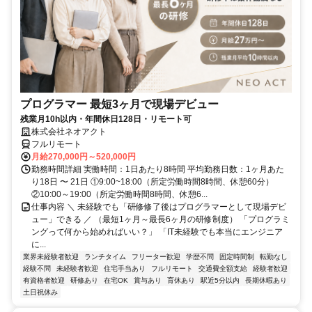
プログラマー 最短3ヶ月で現場デビュー
残業月10h以内・年間休日128日・リモート可
株式会社ネオアクト
フルリモート
月給270,000円～520,000円
勤務時間詳細 実働時間：1日あたり8時間 平均勤務日数：1ヶ月あた
り18日 〜 21日 ①9:00~18:00（所定労働時間8時間、休憩60分）
②10:00～19:00（所定労働時間8時間、休憩6...
仕事内容 ＼ 未経験でも「研修修了後はプログラマーとして現場デビ
ュー」できる ／ （最短1ヶ月～最長6ヶ月の研修制度） 「プログラミ
ングって何から始めればいい？」 「IT未経験でも本当にエンジニア
に...
業界未経験者歓迎
ランチタイム
フリーター歓迎
学歴不問
固定時間制
転勤なし
経験不問
未経験者歓迎
住宅手当あり
フルリモート
交通費全額支給
経験者歓迎
有資格者歓迎
研修あり
在宅OK
賞与あり
育休あり
駅近5分以内
長期休暇あり
土日祝休み