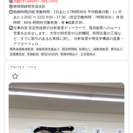
月給187,600円～269,720円
静岡県静岡市清水区
勤務時間詳細 実働時間：1日あたり7時間30分 平均勤務日数：1ヶ月
あたり20日 〜 22日 9:00～17:30 （所定労働時間：7時間30分） 休憩
時間：60分 時間外労働有無：有 ■残業月30...
仕事内容 安定性抜群の分析装置ディーラーで、既存顧客へのルート
営業をお任せします。 大学の研究室や公的機関、民間企業の工場な
ど、すでに取引のあるお客様に対し、分析装置や理化学機器の提案・
アフターフォロ...
業界未経験者歓迎
資格取得支援あり
固定時間制
転勤なし
経験者歓迎
賞与あり
交通費支給
長期歓迎
駅近5分以内
長期休暇あり
土日祝休み
アルバイト・パート