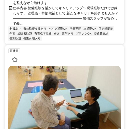
を整えながら働けます
仕事内容 警備経験を活かしてキャリアアップ✨ 現場経験だけでは終
わらず、 管理職・幹部候補として 新たなキャリアを築きませんか？
―――――――――――――――――――― 警備スタッフが安心し
て働...
制服あり
資格取得支援あり
バイク通勤OK
学歴不問
車通勤OK
固定時間制
午前
経験者歓迎
有資格者歓迎
夕方
賞与あり
ブランクOK
交通費支給
長期歓迎
長期休暇あり
正社員