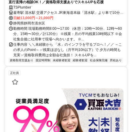
直行直帰の相談OK！／資格取得支援ありでスキルUPを応援
TSPlumber
最寄駅 清水駅 交通アクセス JR東海道本線「清水駅」より車で10分
※車通勤OK
日給13,000円～21,000円
静岡県静岡市清水区
勤務時間 現場勤務時間8:00〜17:00 （休憩：10時〜30分、12時〜60
分、15時〜30分／計120分） ※残業：月の平均残業10時間以下 ※会
社集合後に社用車で現場へ向かいます。 ※...
仕事内容 ＼＼未経験から 「水」のインフラを守るプロへ！／／ ～こ
の求人のPoint～ ✅残業ほぼなし（月平均10h以下）で 夕方の時間も
充実 ✅資格取得費用は全額会社負担！ スキルUPを...
資格取得支援あり
固定時間制
未経験者歓迎
経験者歓迎
社会保険完備
昇給あり
正社員