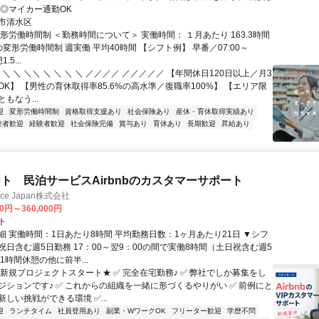
 ◎マイカー通勤OK
市清水区
形労働時間制 ＜勤務時間について＞ 実働時間： １月あたり 163.3時間
変形労働時間制 週実働 平均40時間 【シフト例】 早番／07:00～
.5...
 ＼ ＼ ＼＼ ＼ ＼ ＼ ＼ ／／／／ ／／／／／ 【年間休日120日以上／月3
K】 【男性の育休取得率85.6%の高水準／復職率100%】 【エリア限
もなう...
迎
変形労働時間制
資格取得支援あり
社会保険あり
産休・育休取得実績あり
験者歓迎
経験者歓迎
社会保険完備
賞与あり
育休あり
長期歓迎
昇給あり
ト 民泊サービスAirbnbのカスタマーサポート
ance Japan株式会社
00円～360,000円
ト
細 実働時間：1日あたり8時間 平均勤務日数：1ヶ月あたり21日 ▼シフ
祝日含む週5日勤務 17：00～翌9：00の間で実働8時間（土日祝含む週5
1時間休憩の他に前半...
★新規プロジェクトスタート★ ✅ 完全在宅勤務♪ ✅ 弊社でしか募集をし
ジションです♪ ✅ これからの組織を一緒に形づくるやりがい ✅ 前例にと
しい挑戦ができる環境 ✅...
迎
ランチタイム
社員登用あり
副業・WワークOK
フリーター歓迎
学歴不問