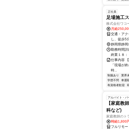
正社員
足場施工ス
株式会社ワコ
月給250,0
交通・アク
し、徒歩5
静岡県静岡
勤務時間詳細
終業１８：０
仕事内容 
「現場が終
時...
制服あり
業界
学歴不問
車通勤
有資格者歓迎
アルバイト・パ
【家庭教師
科など)
家庭教師のト
時給1,800
フルリモー