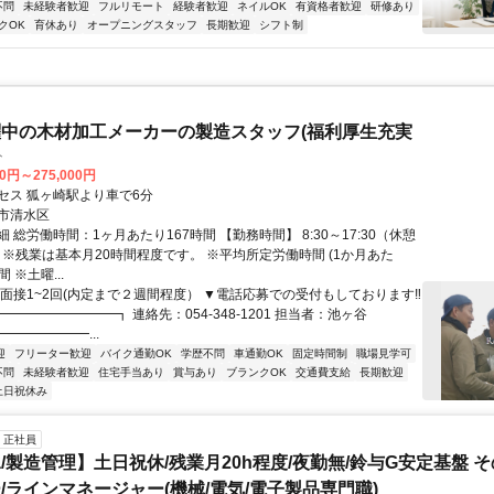
不問
未経験者歓迎
フルリモート
経験者歓迎
ネイルOK
有資格者歓迎
研修あり
クOK
育休あり
オープニングスタッフ
長期歓迎
シフト制
中の木材加工メーカーの製造スタッフ(福利厚生充実
ト
00円～275,000円
セス 狐ヶ崎駅より車で6分
市清水区
 総労働時間：1ヶ月あたり167時間 【勤務時間】 8:30～17:30（休憩
 ※残業は基本月20時間程度です。 ※平均所定労働時間 (1か月あた
間 ※土曜...
▼面接1~2回(内定まで２週間程度） ▼電話応募での受付もしております‼︎
━━━━━━━━┓ 連絡先：054-348-1201 担当者：池ヶ谷
━━━━━━...
迎
フリーター歓迎
バイク通勤OK
学歴不問
車通勤OK
固定時間制
職場見学可
不問
未経験者歓迎
住宅手当あり
賞与あり
ブランクOK
交通費支給
長期歓迎
土日祝休み
正社員
/製造管理】土日祝休/残業月20h程度/夜勤無/鈴与G安定基盤 
/ラインマネージャー(機械/電気/電子製品専門職)