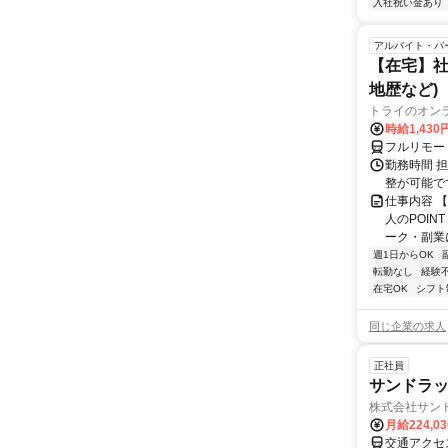
入社祝い金あり
アルバイト・パ
【在宅】社
地歴など)
トライのオン
時給1,430
フルリモー
勤務時間 
整が可能で
仕事内容 
人のPOIN
ーク・副業に
週1日からOK
転勤なし
経験
在宅OK
シフト
同じ企業の求人
正社員
サンドラッ
株式会社サン
月給224,0
交通アクセス 