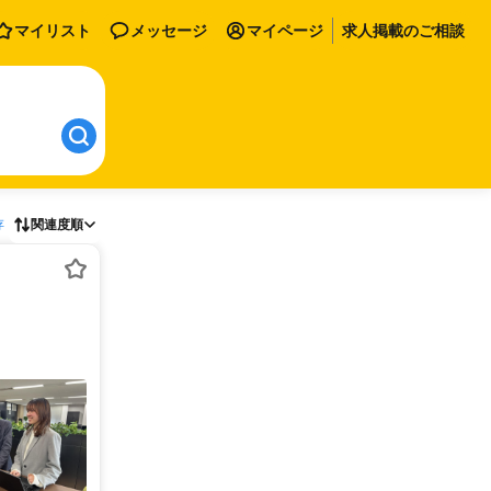
マイリスト
メッセージ
マイページ
求人掲載のご相談
存
関連度順