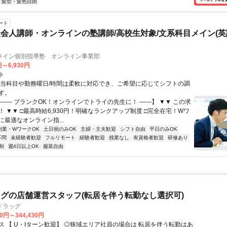
髪型・髪色自由
ート
会人講師・オンラインの塾講師/高校生対象/文系科目メイン(
ライン個別指導塾 オンライン事業部
円～6,930円
ト
担当科目や勤務曜日/時間は柔軟に対応でき、ご希望に応じてシフトの調
す。
【―― ブランクOK！オンラインでトライの先生に！ ――】 ▼▼ この求
T！ ▼▼ □最高時給6,930円！明確なランクアップ制度 □完全在宅！Wワ
最適なオンライン指...
副業・WワークOK
土日祝のみOK
主婦・主夫歓迎
シフト自由
平日のみOK
不問
未経験者歓迎
フルリモート
経験者歓迎
残業なし
有資格者歓迎
研修あり
制
週4日以上OK
服装自由
グの店舗運営スタッフ(転居を伴う転勤なし選択可)
ドラッグ
30円～344,430円
【 U・Iターン歓迎】 ◎狭域エリア社員の場合は 転居を伴う転勤はあ