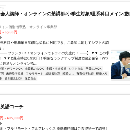
ート
会人講師・オンラインの塾講師/小学生対象/理系科目メイン(
ライン個別指導塾 オンライン事業部
円～6,930円
ト
担当科目や勤務曜日/時間は柔軟に対応でき、ご希望に応じてシフトの調
す。
【―― ブランクOK！オンラインでトライの先生に！ ――】 ▼▼ この求
T！ ▼▼ □最高時給6,930円！明確なランクアップ制度 □完全在宅！Wワ
最適なオンライン指...
副業・WワークOK
土日祝のみOK
主婦・主夫歓迎
シフト自由
平日のみOK
不問
未経験者歓迎
フルリモート
経験者歓迎
残業なし
有資格者歓迎
研修あり
制
週4日以上OK
服装自由
な英語コーチ
0円～405,000円
ト
細 ・フルリモート・フルフレックス ※勤務時間はご希望第一で調整し