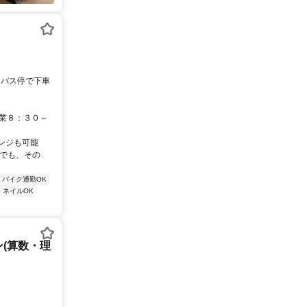
」バス停で下車
始業８：３０～
ンジも可能
「でも、その
バイク通勤OK
ネイルOK
(算数・理