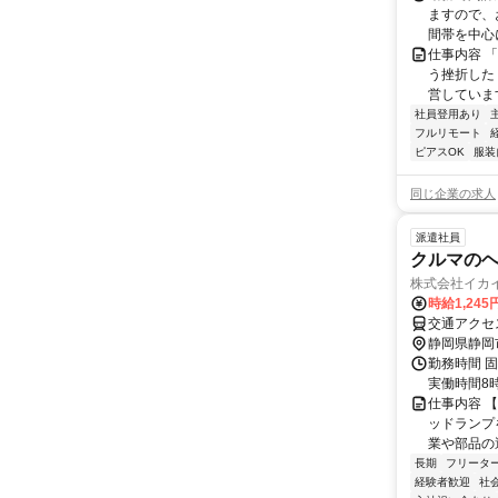
ますので、お
間帯を中心に
仕事内容 
う挫折したく
営しています
社員登用あり
フルリモート
ピアスOK
服装
同じ企業の求人
派遣社員
クルマの
株式会社イカ
時給1,245
交通アクセス
静岡県静岡
勤務時間 固
実働時間8時
仕事内容 
ッドランプ
業や部品の
長期
フリータ
経験者歓迎
社