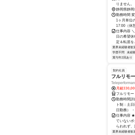
りません。
静岡県静岡
勤務時間 変
1ヶ月単位の
17:00（休憩1
仕事内容 ＼
日の希望休O
定＆転居をと
業界未経験者歓
学歴不問
未経
賞与年2回あり
契約社員
フルリモー
Teleperform
月給330,0
フルリモー
勤務時間詳
ト制：土日
日勤務） ・
仕事内容 
ていないポ
らわれず、新
業界未経験者歓