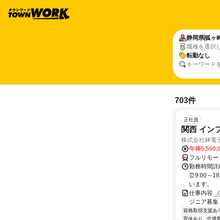
静岡県
狐ヶ
職種を選択
転勤なし
キーワード
703件
正社員
関西 イン
株式会社林電
年俸5,500,
フルリモー
勤務時間詳細
⏰9:00～
います。
仕事内容 _/_
ジニア募集
資格取得支援あ
育休あり
交通