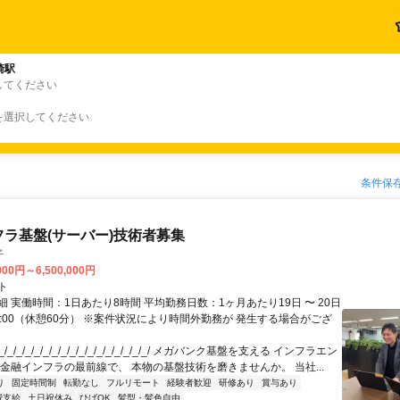
崎駅
してください
を選択してください
条件保
フラ基盤(サーバー)技術者募集
子
000円～6,500,000円
ト
 実働時間：1日あたり8時間 平均勤務日数：1ヶ月あたり19日 〜 20日
18:00（休憩60分） ※案件状況により時間外勤務が 発生する場合がござ
/_/_/_/_/_/_/_/_/_/_/_/_/_/_/_/_/ メガバンク基盤を支える インフラエン
 金融インフラの最前線で、 本物の基盤技術を磨きませんか。 当社...
り
固定時間制
転勤なし
フルリモート
経験者歓迎
研修あり
賞与あり
費支給
土日祝休み
ひげOK
髪型・髪色自由