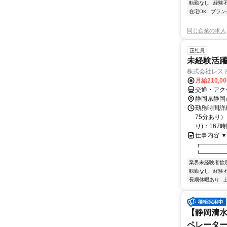
転勤なし
経験
在宅OK
ブラン
同じ企業の求人
正社員
未経験活躍
株式会社レス
月給210,0
交通・アク
静岡県静岡
勤務時間詳細
75分あり）
り)：167時
仕事内容 
┏━━━━━
┗━━━━━
業界未経験者歓
転勤なし
経験
長期休暇あり
【静岡清水
ペレーター