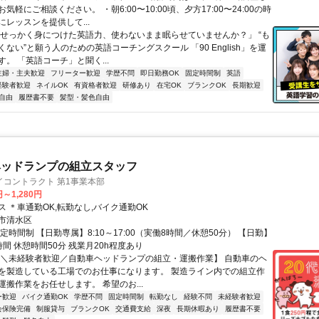
気軽にご相談ください。 ・朝6:00〜10:00頃、夕方17:00〜24:00の時
レッスンを提供して...
「せっかく身につけた英語力、使わないまま眠らせていませんか？」 “も
ない”と願う人のための英語コーチングスクール 「90 English」を運
。 「英語コーチ」と聞く...
主婦・主夫歓迎
フリーター歓迎
学歴不問
即日勤務OK
固定時間制
英語
経験者歓迎
ネイルOK
有資格者歓迎
研修あり
在宅OK
ブランクOK
長期歓迎
自由
履歴書不要
髪型・髪色自由
ヘッドランプの組立スタッフ
イコントラクト 第1事業本部
円～1,280円
 ＊車通勤OK,転勤なし,バイク通勤OK
市清水区
定時間制 【日勤専属】8:10～17:00（実働8時間／休憩50分） 【日勤】
間 休憩時間50分 残業月20h程度あり
【＼未経験者歓迎／自動車ヘッドランプの組立・運搬作業】 自動車のヘ
を製造している工場でのお仕事になります。 製造ライン内での組立作
運搬作業をお任せします。 希望のお...
ー歓迎
バイク通勤OK
学歴不問
固定時間制
転勤なし
経験不問
未経験者歓迎
会保険完備
制服貸与
ブランクOK
交通費支給
深夜
長期休暇あり
履歴書不要