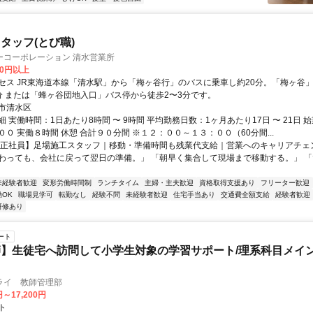
タッフ(とび職)
ーコーポレーション 清水営業所
00円以上
セス JR東海道本線「清水駅」から「梅ヶ谷行」のバスに乗車し約20分。「梅ヶ谷
分 または「蜂ヶ谷団地入口」バス停から徒歩2〜3分です。
市清水区
 実働時間：1日あたり8時間 〜 9時間 平均勤務日数：1ヶ月あたり17日 〜 21日 
０ 実働８時間 休憩 合計９０分間 ※１２：００～１３：００（60分間...
【正社員】足場施工スタッフ｜移動・準備時間も残業代支給｜営業へのキャリアチェ
わっても、会社に戻って翌日の準備。」 「朝早く集合して現場まで移動する。」 
未経験者歓迎
変形労働時間制
ランチタイム
主婦・主夫歓迎
資格取得支援あり
フリーター歓迎
OK
職場見学可
転勤なし
経験不問
未経験者歓迎
住宅手当あり
交通費全額支給
経験者歓迎
研修あり
ート
】生徒宅へ訪問して小学生対象の学習サポート/理系科目メイン
ライ 教師管理部
円～17,200円
ト