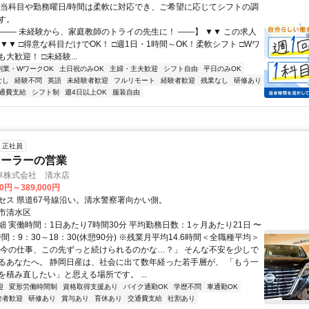
担当科目や勤務曜日/時間は柔軟に対応でき、ご希望に応じてシフトの調
す。
【―― 未経験から、家庭教師のトライの先生に！ ――】 ▼▼ この求人
！ ▼▼ □得意な科目だけでOK！ □週1日・1時間～OK！柔軟シフト □Wワ
大歓迎！ □未経験...
副業・WワークOK
土日祝のみOK
主婦・主夫歓迎
シフト自由
平日のみOK
なし
経験不問
英語
未経験者歓迎
フルリモート
経験者歓迎
残業なし
研修あり
通費支給
シフト制
週4日以上OK
服装自由
正社員
ィーラーの営業
車株式会社 清水店
00円～389,000円
セス 県道67号線沿い。清水警察署向かい側。
市清水区
細 実働時間：1日あたり7時間30分 平均勤務日数：1ヶ月あたり21日 〜
時間：9：30～18：30(休憩90分) ※残業月平均14.6時間＜全職種平均＞
「今の仕事、この先ずっと続けられるのかな…？」 そんな不安を少しで
るあなたへ。 静岡日産は、社会に出て数年経った若手層が、 「もう一
を積み直したい」と思える場所です。 ...
迎
変形労働時間制
資格取得支援あり
バイク通勤OK
学歴不問
車通勤OK
験者歓迎
研修あり
賞与あり
育休あり
交通費支給
社割あり