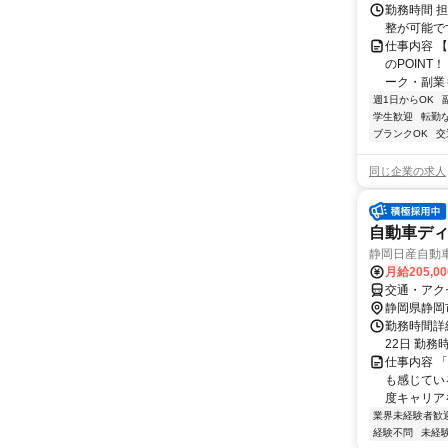
勤務時間 
整が可能で
仕事内容 
のPOINT
ーク・副業も
週1日からOK
学生歓迎
転勤
ブランクOK
交
同じ企業の求人
自動車デ
静岡日産自動
月給205,0
交通・アク
静岡県静岡
勤務時間詳
22日 勤務
仕事内容 
も感じてい
度キャリア
業界未経験者歓
経験不問
未経