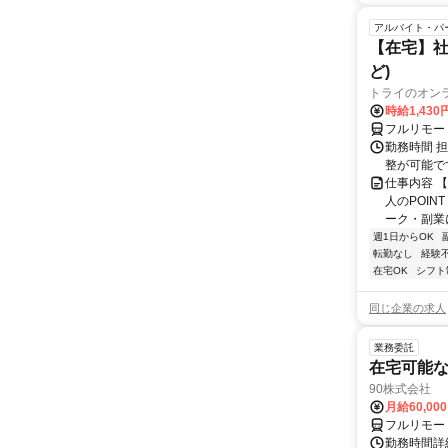
アルバイト・パ
【在宅】社
ど)
トライのオン
時給1,430
フルリモー
勤務時間 
整が可能で
仕事内容 
人のPOIN
ーク・副業に
週1日からOK
転勤なし
経験
在宅OK
シフト
同じ企業の求人
業務委託
在宅可能
90株式会社
月給60,00
フルリモー
勤務時間詳