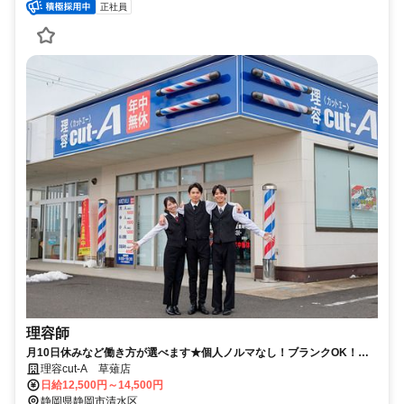
正社員
理容師
月10日休みなど働き方が選べます★個人ノルマなし！ブランクOK！給
与もスキルもアップできる環境が◎収入重視 or プライベート重視などお
理容cut-A 草薙店
好みの働き方を教えて下さいね♪
日給12,500円～14,500円
静岡県静岡市清水区