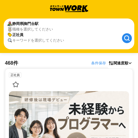
静岡県
御門台駅
職種を選択してください
正社員
キーワードを選択してください
468件
条件保存
関連度順
正社員