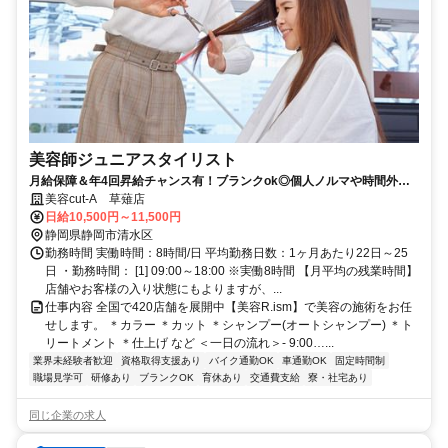
美容師ジュニアスタイリスト
月給保障＆年4回昇給チャンス有！ブランクok◎個人ノルマや時間外レ
ッスンなし！第2のステップを応援！
美容cut-A 草薙店
日給10,500円～11,500円
静岡県静岡市清水区
勤務時間 実働時間：8時間/日 平均勤務日数：1ヶ月あたり22日～25
日 ・勤務時間： [1] 09:00～18:00 ※実働8時間 【月平均の残業時間】
店舗やお客様の入り状態にもよりますが、...
仕事内容 全国で420店舗を展開中【美容R.ism】で美容の施術をお任
せします。 ＊カラー ＊カット ＊シャンプー(オートシャンプー) ＊ト
リートメント ＊仕上げ など ＜一日の流れ＞- 9:00…...
業界未経験者歓迎
資格取得支援あり
バイク通勤OK
車通勤OK
固定時間制
職場見学可
研修あり
ブランクOK
育休あり
交通費支給
寮・社宅あり
同じ企業の求人