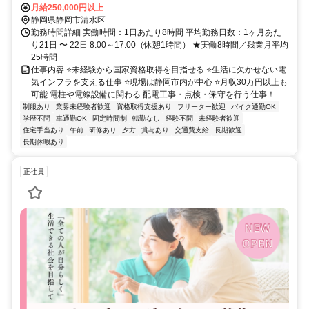
月給250,000円以上
静岡県静岡市清水区
勤務時間詳細 実働時間：1日あたり8時間 平均勤務日数：1ヶ月あた
り21日 〜 22日 8:00～17:00（休憩1時間） ★実働8時間／残業月平均
25時間
仕事内容 ⭐未経験から国家資格取得を目指せる ⭐生活に欠かせない電
気インフラを支える仕事 ⭐現場は静岡市内が中心 ⭐月収30万円以上も
可能 電柱や電線設備に関わる 配電工事・点検・保守を行う仕事！ ...
制服あり
業界未経験者歓迎
資格取得支援あり
フリーター歓迎
バイク通勤OK
学歴不問
車通勤OK
固定時間制
転勤なし
経験不問
未経験者歓迎
住宅手当あり
午前
研修あり
夕方
賞与あり
交通費支給
長期歓迎
長期休暇あり
正社員