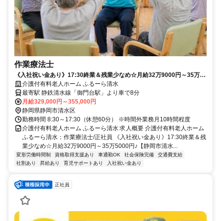
作業療法士
《入社祝い金あり》17:30終業＆残業少なめ☆月給32万9000円～35万
5000円♪【静岡市清水区、介護付有料老人ホーム、作業療法士、正職
介護付有料老人ホーム ふるーら清水
員】※積極採用中
最寄駅 静鉄清水線「御門台駅」より車で8分
月給329,000円～355,000円
静岡県静岡市清水区
勤務時間 8:30～17:30（休憩60分） ※時間外業務月10時間程度
介護付有料老人ホーム ふるーら清水 求人概要 介護付有料老人ホーム
ふるーら清水：作業療法士/正社員 《入社祝い金あり》17:30終業＆残
業少なめ☆月給32万9000円～35万5000円♪【静岡市清水...
変形労働時間制
資格取得支援あり
車通勤OK
社会保険完備
交通費支給
社割あり
昇給あり
育児サポートあり
入社祝い金あり
正社員