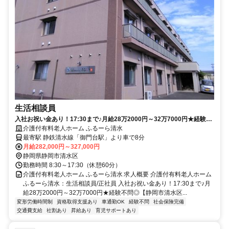
生活相談員
入社お祝い金あり！17:30まで♪月給28万2000円～32万7000円★経験不
問◎【静岡市清水区、介護付有料老人ホーム、生活相談員、正職員】※
介護付有料老人ホーム ふるーら清水
積極採用中
最寄駅 静鉄清水線「御門台駅」より車で8分
月給282,000円～327,000円
静岡県静岡市清水区
勤務時間 8:30～17:30（休憩60分）
介護付有料老人ホーム ふるーら清水 求人概要 介護付有料老人ホーム
ふるーら清水：生活相談員/正社員 入社お祝い金あり！17:30まで♪月
給28万2000円～32万7000円★経験不問◎【静岡市清水区...
変形労働時間制
資格取得支援あり
車通勤OK
経験不問
社会保険完備
交通費支給
社割あり
昇給あり
育児サポートあり