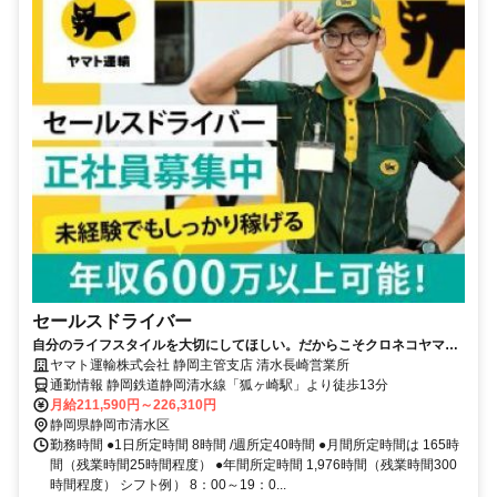
セールスドライバー
自分のライフスタイルを大切にしてほしい。だからこそクロネコヤマト
は収入も休日も充実
ヤマト運輸株式会社 静岡主管支店 清水長崎営業所
通勤情報 静岡鉄道静岡清水線「狐ヶ崎駅」より徒歩13分
月給211,590円～226,310円
静岡県静岡市清水区
勤務時間 ●1日所定時間 8時間 /週所定40時間 ●月間所定時間は 165時
間（残業時間25時間程度） ●年間所定時間 1,976時間（残業時間300
時間程度） シフト例） 8：00～19：0...