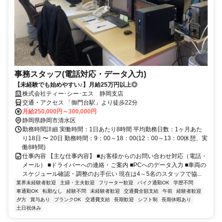
事務スタッフ(電話対応・データ入力)
【未経験でも始めやすい♪】月給25万円以上◎
株式会社ティー･シー･エス 静岡支店
交通・アクセス 「御門台駅」より徒歩22分
月給250,000円～300,000円
静岡県静岡市清水区
勤務時間詳細 実働時間：1日あたり8時間 平均勤務日数：1ヶ月あた
り18日 〜 20日 勤務時間：9：00～18：00(12：00～13：00休憩、実
働8時間)
仕事内容 【主な仕事内容】 ■お客様からのお問い合わせ対応（電話・
メール） ■ドライバーへの連絡・ご案内 ■PCへのデータ入力 ■車両の
スケジュール確認・調整のお手伝い 現在は4～5名のスタッフで協...
業界未経験者歓迎
主婦・主夫歓迎
フリーター歓迎
バイク通勤OK
学歴不問
車通勤OK
転勤なし
経験不問
未経験者歓迎
交通費全額支給
午前
経験者歓迎
夕方
賞与あり
ブランクOK
交通費支給
長期歓迎
シフト制
長期休暇あり
土日祝休み