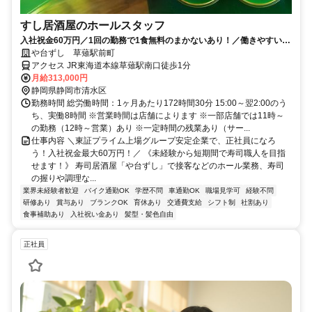
すし居酒屋のホールスタッフ
入社祝金60万円／1回の勤務で1食無料のまかないあり！／働きやすい環
境づくりに力を入れています◎
や台ずし 草薙駅前町
アクセス JR東海道本線草薙駅南口徒歩1分
月給313,000円
静岡県静岡市清水区
勤務時間 総労働時間：1ヶ月あたり172時間30分 15:00～翌2:00のう
ち、実働8時間 ※営業時間は店舗によります ※一部店舗では11時～
の勤務（12時～営業）あり ※一定時間の残業あり（サー...
仕事内容 ＼東証プライム上場グループ安定企業で、正社員になろ
う！入社祝金最大60万円！／ 《未経験から短期間で寿司職人を目指
せます！》 寿司居酒屋「や台ずし」で接客などのホール業務、寿司
の握りや調理な...
業界未経験者歓迎
バイク通勤OK
学歴不問
車通勤OK
職場見学可
経験不問
研修あり
賞与あり
ブランクOK
育休あり
交通費支給
シフト制
社割あり
食事補助あり
入社祝い金あり
髪型・髪色自由
正社員