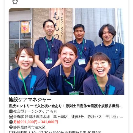
施設ケアマネジャー
直接エントリーで入社祝い金あり！原則土日定休★看護小規模多機能型
居宅介護のケアマネ募集♪月給29万1000円～34万1000円◆【静岡市清水
複合型ナーシングケア もも
区、狐ヶ崎駅、看護小規模多機能、介護支援専門員、日勤常勤】※積極
最寄駅 静岡鉄道清水線「狐ヶ崎駅」徒歩8分、静鉄バス「平川地」バ
採用中
ス停より徒歩1分
月給291,000円～341,000円
静岡県静岡市清水区
勤務時間 8:30～17:30 休憩60分 ※時間外月平均10時間