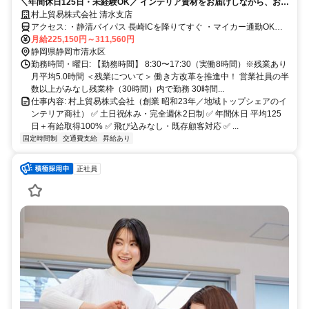
＼年間休日125日・未経験OK／ インテリア資材をお届けしながら、お客
様の様々な要望にお応えするお仕事です！
村上貿易株式会社 清水支店
アクセス: ・静清バイパス 長崎ICを降りてすぐ ・マイカー通勤OK！
支店に駐車場完備 ・社員のほとんどが車通勤 ・静清BP・国1・南幹
月給225,150円～311,560円
線のどこからでも通いやすい環境です
静岡県静岡市清水区
勤務時間・曜日: 【勤務時間】 8:30〜17:30（実働8時間）※残業あり
月平均5.0時間 ＜残業について＞ 働き方改革を推進中！ 営業社員の半
数以上がみなし残業枠（30時間）内で勤務 30時間...
仕事内容: 村上貿易株式会社（創業 昭和23年／地域トップシェアのイ
ンテリア商社） ✅ 土日祝休み・完全週休2日制 ✅ 年間休日 平均125
日＋有給取得100% ✅ 飛び込みなし・既存顧客対応 ✅ ...
固定時間制
交通費支給
昇給あり
正社員