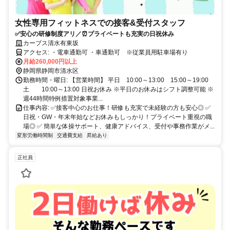
女性専用フィットネスでの接客&受付スタッフ
✅安心の研修制度アリ／⏰プライベートも充実の日祝休み
カーブス清水有東坂
アクセス: ・電車通勤可 ・車通勤可 ※従業員用駐車場有り
月給260,000円以上
静岡県静岡市清水区
勤務時間・曜日: 【営業時間】 平日 10:00～13:00 15:00～19:00
土 10:00～13:00 日祝お休み ※平日のお休みはシフト調整可能 ※
週44時間特例措置対象事業...
仕事内容: ✅接客中心のお仕事！研修も充実で未経験の方も安心◎ ✅
日祝・GW・年末年始などお休みもしっかり！プライベート重視の職
場◎ ✅ 簡単な体操サポート、健康アドバイス、受付や事務作業がメ...
変形労働時間制
交通費支給
昇給あり
正社員