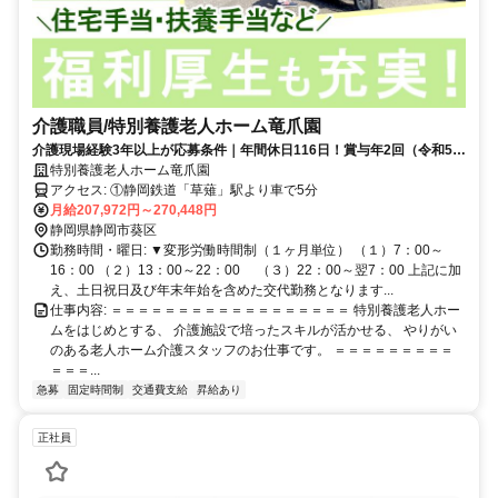
介護職員/特別養護老人ホーム竜爪園
介護現場経験3年以上が応募条件｜年間休日116日！賞与年2回（令和5年
実績：4か月分）
特別養護老人ホーム竜爪園
アクセス: ①静岡鉄道「草薙」駅より車で5分
月給207,972円～270,448円
静岡県静岡市葵区
勤務時間・曜日: ▼変形労働時間制（１ヶ月単位） （１）7：00～
16：00 （２）13：00～22：00 （３）22：00～翌7：00 上記に加
え、土日祝日及び年末年始を含めた交代勤務となります...
仕事内容: ＝＝＝＝＝＝＝＝＝＝＝＝＝＝＝＝＝＝ 特別養護老人ホー
ムをはじめとする、 介護施設で培ったスキルが活かせる、 やりがい
のある老人ホーム介護スタッフのお仕事です。 ＝＝＝＝＝＝＝＝＝
＝＝＝...
急募
固定時間制
交通費支給
昇給あり
正社員