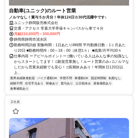
自動車(ユニック)のルート営業
ノルマなし！賞与５か月分！年休124日☆30代活躍中です♪
ユニック静岡販売株式会社
交通・アクセス 常葉大学草薙キャンパスから車で４分
月給210,000円～300,000円
静岡県静岡市清水区
勤務時間詳細 実働時間：1日あたり8時間 平均勤務日数：1ヶ月あた
り20日 ■勤務時間/9：00～18：00（休憩1ｈ） ■残業/月平均30ｈ
仕事内容 ーアピールポイントー □働いている人はみんな車の知識なし
からスタートしてます！ □新規営業無し！ルート営業のみ♪ □ノルマな
しだから営業未経験でも安心！ □長期休みあり！年間休日120日以
上...
業界未経験者歓迎
バイク通勤OK
学歴不問
車通勤OK
固定時間制
転勤なし
経験不問
住宅手当あり
研修あり
賞与あり
土日祝休み
昼食補助あり
食事補助あり
正社員