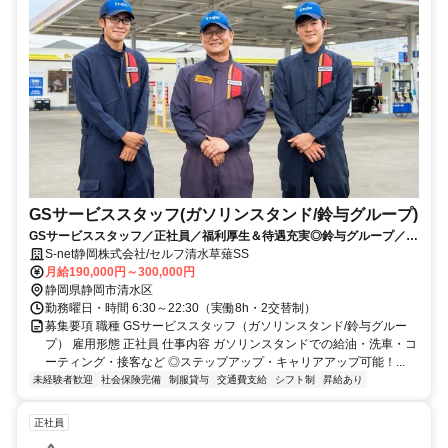
GSサービススタッフ(ガソリンスタンド/鈴与グループ)
GSサービススタッフ／正社員／福利厚生＆待遇充実◎鈴与グループ／転
職希望・未経験の方大歓迎！
S-net静岡株式会社/セルフ清水草薙SS
月給190,000円～300,000円
静岡県静岡市清水区
勤務曜日・時間 6:30～22:30（実働8h・2交替制）
募集要項 職種 GSサービススタッフ（ガソリンスタンド/鈴与グルー
プ） 雇用形態 正社員 仕事内容 ガソリンスタンドでの給油・洗車・コ
ーティング・接客など ◎ステップアップ・キャリアアップ可能！...
未経験者歓迎
社会保険完備
制服貸与
交通費支給
シフト制
昇給あり
正社員