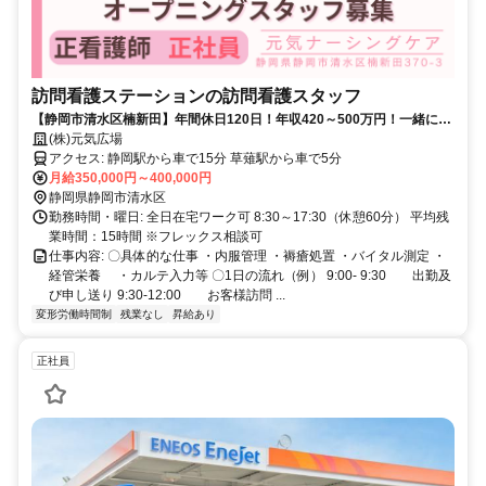
訪問看護ステーションの訪問看護スタッフ
【静岡市清水区楠新田】年間休日120日！年収420～500万円！一緒に最
高の訪問看護を創りましょう！
(株)元気広場
アクセス: 静岡駅から車で15分 草薙駅から車で5分
月給350,000円～400,000円
静岡県静岡市清水区
勤務時間・曜日: 全日在宅ワーク可 8:30～17:30（休憩60分） 平均残
業時間：15時間 ※フレックス相談可
仕事内容: 〇具体的な仕事 ・内服管理 ・褥瘡処置 ・バイタル測定 ・
経管栄養 ・カルテ入力等 〇1日の流れ（例） 9:00- 9:30 出勤及
び申し送り 9:30-12:00 お客様訪問 ...
変形労働時間制
残業なし
昇給あり
正社員