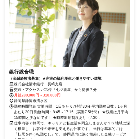
銀行総合職
（金融経験者募集）✭充実の福利厚生と働きやすい環境
株式会社清水銀行 長崎支店
交通・アクセス バス停「七ツ新屋」から徒歩７分
月給280,000円～310,000円
静岡県静岡市清水区
勤務時間詳細 実働時間：1日あたり7時間30分 平均勤務日数：1ヶ月
あたり20日 勤務時間：8:45～17:15（実働7.5時間） ★残業は月平均
15時間と少なめです！ ★時差出勤制度あり（7:30...
仕事内容 ✩静岡で、キャリアと私生活を両立しませんか？✩ 地域に深
く根差し、お客様の未来を支えるお仕事です。 当行は基本的には
「転居を伴う転勤なし」で、 静岡県内に深く根差した金融サービス