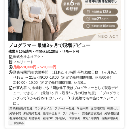
プログラマー 最短3ヶ月で現場デビュー
残業月10h以内・年間休日128日・リモート可
株式会社ネオアクト
フルリモート
月給270,000円～520,000円
勤務時間詳細 実働時間：1日あたり8時間 平均勤務日数：1ヶ月あた
り18日 〜 21日 ①9:00~18:00（所定労働時間8時間、休憩60分）
②10:00～19:00（所定労働時間8時間、休憩6...
仕事内容 ＼ 未経験でも「研修修了後はプログラマーとして現場デビ
ュー」できる ／ （最短1ヶ月～最長6ヶ月の研修制度） 「プログラミ
ングって何から始めればいい？」 「IT未経験でも本当にエンジニア
に...
業界未経験者歓迎
ランチタイム
フリーター歓迎
学歴不問
固定時間制
転勤なし
経験不問
未経験者歓迎
住宅手当あり
フルリモート
交通費全額支給
経験者歓迎
有資格者歓迎
研修あり
在宅OK
賞与あり
育休あり
駅近5分以内
長期休暇あり
土日祝休み