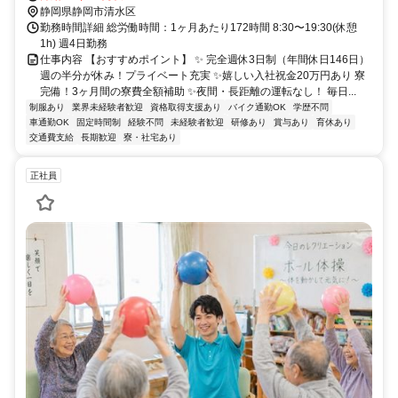
静岡県静岡市清水区
勤務時間詳細 総労働時間：1ヶ月あたり172時間 8:30〜19:30(休憩
1h) 週4日勤務
仕事内容 【おすすめポイント】 ✨ 完全週休3日制（年間休日146日）
週の半分が休み！プライベート充実 ✨嬉しい入社祝金20万円あり 寮
完備！3ヶ月間の寮費全額補助 ✨夜間・長距離の運転なし！ 毎日...
制服あり
業界未経験者歓迎
資格取得支援あり
バイク通勤OK
学歴不問
車通勤OK
固定時間制
経験不問
未経験者歓迎
研修あり
賞与あり
育休あり
交通費支給
長期歓迎
寮・社宅あり
正社員