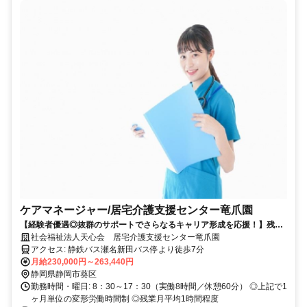
ケアマネージャー/居宅介護支援センター竜爪園
【経験者優遇◎抜群のサポートでさらなるキャリア形成を応援！】残業
月平均1h程度／土日祝休み／連休取得可能／賞与年2回
社会福祉法人天心会 居宅介護支援センター竜爪園
アクセス: 静鉄バス瀬名新田バス停より徒歩7分
月給230,000円～263,440円
静岡県静岡市葵区
勤務時間・曜日: 8：30～17：30（実働8時間／休憩60分） ◎上記で1
ヶ月単位の変形労働時間制 ◎残業月平均1時間程度