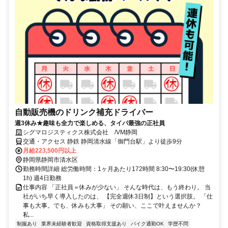
自動販売機のドリンク補充ドライバー
週3休み★趣味も全力で楽しめる、タイパ最強の正社員
シグマロジスティクス株式会社 /VM静岡
交通・アクセス 静鉄 静岡清水線「御門台駅」より徒歩9分
月給223,500円以上
静岡県静岡市清水区
勤務時間詳細 総労働時間：1ヶ月あたり172時間 8:30〜19:30(休憩
1h) 週4日勤務
仕事内容 「正社員＝休みが少ない」 そんな時代は、もう終わり。 当
社がいち早く導入したのは、 【完全週休3日制】という選択肢。 「仕
事も大事。でも、休みも大事」 その願い、ここで叶えませんか？
私...
制服あり
業界未経験者歓迎
資格取得支援あり
バイク通勤OK
学歴不問