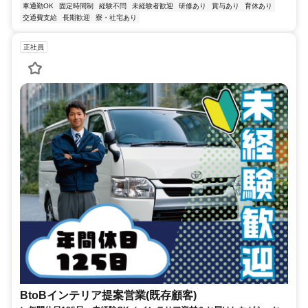
車通勤OK
固定時間制
経験不問
未経験者歓迎
研修あり
賞与あり
育休あり
交通費支給
長期歓迎
寮・社宅あり
正社員
BtoBインテリア提案営業(既存顧客)