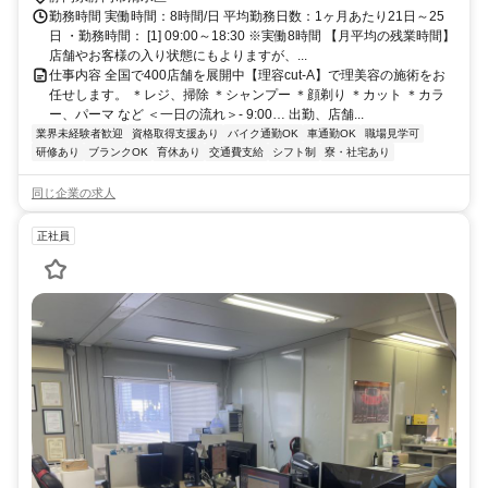
勤務時間 実働時間：8時間/日 平均勤務日数：1ヶ月あたり21日～25
日 ・勤務時間： [1] 09:00～18:30 ※実働8時間 【月平均の残業時間】
店舗やお客様の入り状態にもよりますが、...
仕事内容 全国で400店舗を展開中【理容cut-A】で理美容の施術をお
任せします。 ＊レジ、掃除 ＊シャンプー ＊顔剃り ＊カット ＊カラ
ー、パーマ など ＜一日の流れ＞- 9:00… 出勤、店舗...
業界未経験者歓迎
資格取得支援あり
バイク通勤OK
車通勤OK
職場見学可
研修あり
ブランクOK
育休あり
交通費支給
シフト制
寮・社宅あり
同じ企業の求人
正社員