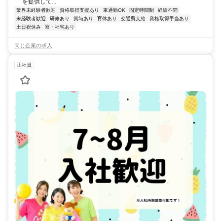
を提供して...
業界未経験者歓迎
資格取得支援あり
車通勤OK
固定時間制
経験不問
未経験者歓迎
研修あり
賞与あり
育休あり
交通費支給
資格取得手当あり
土日祝休み
寮・社宅あり
同じ企業の求人
正社員