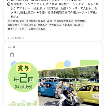
複合型ナーシングケア もも 求人概要 複合型ナーシングケア もも：施
設ケアマネジャー/正社員（日勤常勤） 直接エントリーで入社祝い金
あり！原則土日定休★看護小規模多機能型居宅介護のケアマネ募集♪
月給2...
変形労働時間制
資格取得支援あり
産休・育休取得実績あり
車通勤OK
職場見学可
社会保険完備
育休あり
交通費支給
社割あり
昇給あり
育児サポートあり
入社祝い金あり
同じ企業の求人
正社員