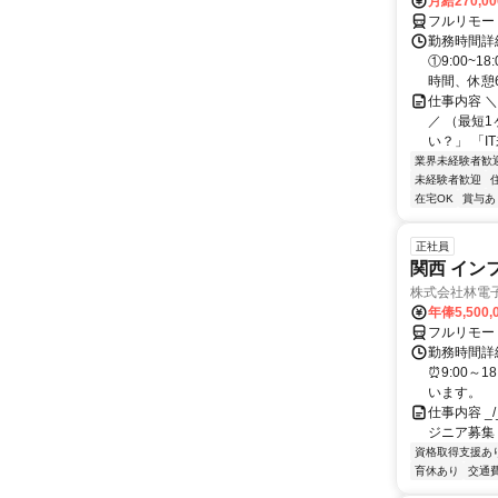
月給270,0
フルリモー
勤務時間詳細
①9:00~
時間、休憩6.
仕事内容 
／ （最短
い？」 「I
業界未経験者歓
未経験者歓迎
在宅OK
賞与あ
正社員
関西 イン
株式会社林電
年俸5,500,
フルリモー
勤務時間詳細
⏰9:00～
います。
仕事内容 _/_
ジニア募集
資格取得支援あ
育休あり
交通