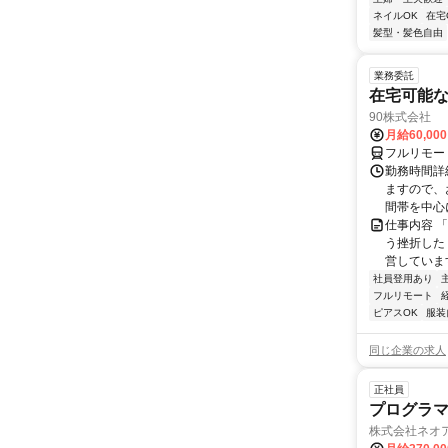
ネイルOK
在宅
髪型・髪色自由
業務委託
在宅可能
90株式会社
月給60,00
フルリモー
勤務時間詳
ますので、お
間帯を中心に
仕事内容 
う挫折したく
営しています
社員登用あり
フルリモート
ピアスOK
服装
同じ企業の求人
正社員
プログラマ
株式会社ネオ