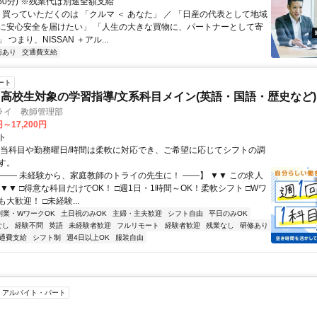
休憩60分) ※残業代は別途全額支給
 買っていただくのは 「クルマ ＜ あなた」 ／ 「日産の代表として地域
に安心安全を届けたい」 「人生の大きな買物に、パートナーとして寄
つまり、NISSAN ＋アル...
与あり
交通費支給
ート
高校生対象の学習指導/文系科目メイン(英語・国語・歴史など)
ライ 教師管理部
円～17,200円
ト
担当科目や勤務曜日/時間は柔軟に対応でき、ご希望に応じてシフトの調
す。
【―― 未経験から、家庭教師のトライの先生に！ ――】 ▼▼ この求人
！ ▼▼ □得意な科目だけでOK！ □週1日・1時間～OK！柔軟シフト □Wワ
大歓迎！ □未経験...
副業・WワークOK
土日祝のみOK
主婦・主夫歓迎
シフト自由
平日のみOK
なし
経験不問
英語
未経験者歓迎
フルリモート
経験者歓迎
残業なし
研修あり
通費支給
シフト制
週4日以上OK
服装自由
アルバイト・パート