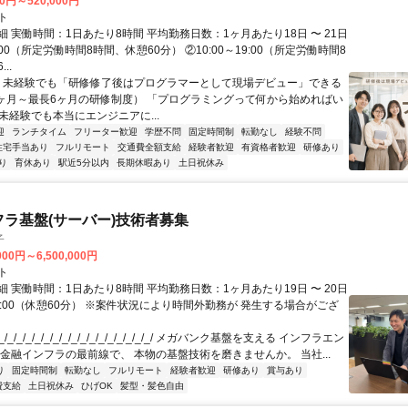
00円～520,000円
ト
 実働時間：1日あたり8時間 平均勤務日数：1ヶ月あたり18日 〜 21日
18:00（所定労働時間8時間、休憩60分） ②10:00～19:00（所定労働時間8
..
＼ 未経験でも「研修修了後はプログラマーとして現場デビュー」できる
1ヶ月～最長6ヶ月の研修制度） 「プログラミングって何から始めればい
T未経験でも本当にエンジニアに...
迎
ランチタイム
フリーター歓迎
学歴不問
固定時間制
転勤なし
経験不問
住宅手当あり
フルリモート
交通費全額支給
経験者歓迎
有資格者歓迎
研修あり
り
育休あり
駅近5分以内
長期休暇あり
土日祝休み
フラ基盤(サーバー)技術者募集
子
000円～6,500,000円
ト
 実働時間：1日あたり8時間 平均勤務日数：1ヶ月あたり19日 〜 20日
18:00（休憩60分） ※案件状況により時間外勤務が 発生する場合がござ
/_/_/_/_/_/_/_/_/_/_/_/_/_/_/_/_/ メガバンク基盤を支える インフラエン
 金融インフラの最前線で、 本物の基盤技術を磨きませんか。 当社...
り
固定時間制
転勤なし
フルリモート
経験者歓迎
研修あり
賞与あり
費支給
土日祝休み
ひげOK
髪型・髪色自由