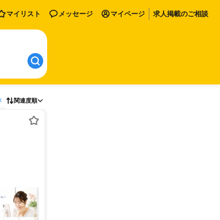
マイリスト
メッセージ
マイページ
求人掲載のご相談
存
関連度順