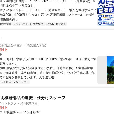
 ＜稼働時間帯例＞ 平日9:00～18:00 ※フルリモート（完全在宅） ※
時間は相談可 ※残業なし
＜求人のポイント＞ ・フルリモート×完全週休2日！ 場所を選ばず自由に
給3,000～4,000円！ スキルに応じた高単価報酬 ・AI×セールスの最先
場価値の高い...
固定時間制
フルリモート
経験者歓迎
在宅OK
長期歓迎
師
光教育総合研究所 (清光編入学院)
0円以上
ト
日: 原則：水曜から日曜 10:00〜20:00の任意の時間、勤務日数もご希
調整します。
 大学退官後の方が多く活躍されています。 【募集内容】医歯薬獣医学
験、進級対策 非常勤講師 ：現在特に物理化学、分析化学等の薬学部
ができる方を募集しています。大学退官後...
シフト自由
フルリモート
照明機器部品の運搬・仕分けスタッフ
イコントラクト 第1事業本部
0円以上
 ＊車通勤OK,バイク通勤OK