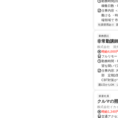
勤務時間詳細
稼働日数・
仕事内容 
働ける ・時
端領域で 市
社員登用あり
業務委託
非常勤講
株式会社 清
時給4,00
フルリモー
勤務時間・曜
望を聞いて
仕事内容:
部 定期試
CBT対策
週1日からOK
派遣社員
クルマの
株式会社イカ
時給1,34
交通アクセス