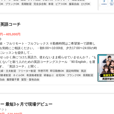
OK
ブランクOK
長期歓迎
完全歩合制
単発
ピアスOK
服装自由
ひげOK
な英語コーチ
0円～405,000円
ト
細 ・フルリモート・フルフレックス ※勤務時間はご希望第一で調整し
気軽にご相談ください。 ・朝6:00〜10:00頃、夕方17:00〜24:00の時
レッスンを提供して...
「せっかく身につけた英語力、使わないまま眠らせていませんか？」 “も
ない”と願う人のための英語コーチングスクール 「90 English」を運
。 「英語コーチ」と聞く...
主婦・主夫歓迎
フリーター歓迎
学歴不問
即日勤務OK
固定時間制
英語
経験者歓迎
ネイルOK
有資格者歓迎
研修あり
在宅OK
ブランクOK
長期歓迎
自由
履歴書不要
髪型・髪色自由
ー 最短3ヶ月で現場デビュー
アクト