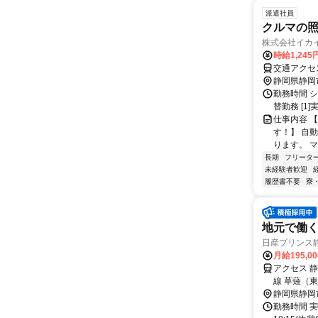
派遣社員
クルマの
株式会社イカ
時給1,245
交通アクセス
静岡県静岡
勤務時間 シフ
替勤務 [1]
仕事内容 
す！】 自
ります。 
長期
フリータ
未経験者歓迎
履歴書不要
寮
地元で働く
日産プリンス
月給195,0
アクセス 
線 草薙（
静岡県静岡
勤務時間 実