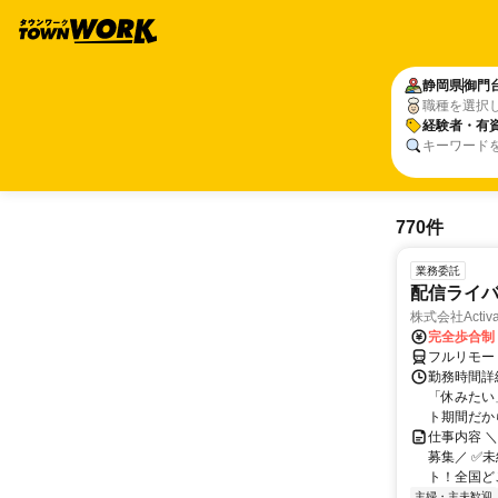
静岡県
御門
職種を選択
経験者・有
キーワード
770件
業務委託
配信ライ
株式会社Activa
完全歩合制
フルリモー
勤務時間詳
「休みたい
ト期間だか
仕事内容 
募集／ ✅
ト！全国どこ
主婦・主夫歓迎