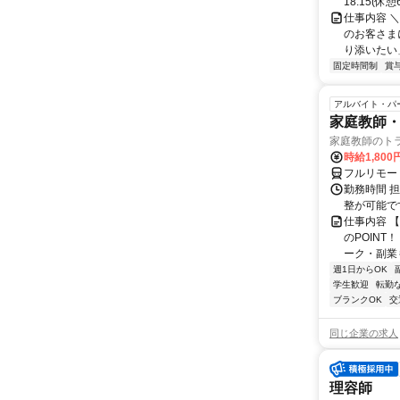
18:15(
仕事内容 ＼
のお客さま
り添いたい」 
固定時間制
賞
アルバイト・パ
家庭教師・
家庭教師のト
時給1,800
フルリモー
勤務時間 
整が可能で
仕事内容 
のPOINT
ーク・副業も
週1日からOK
学生歓迎
転勤
ブランクOK
交
同じ企業の求人
理容師