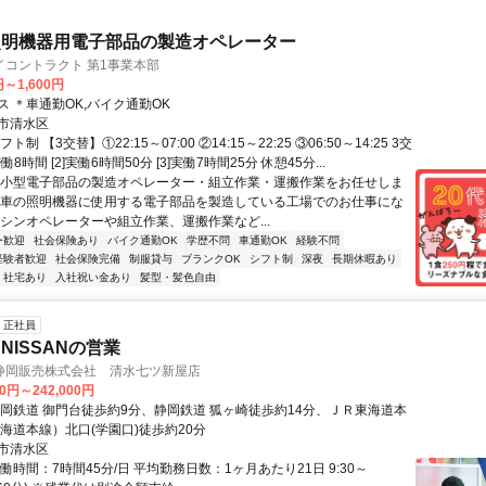
照明機器用電子部品の製造オペレーター
イコントラクト 第1事業本部
円～1,600円
 ＊車通勤OK,バイク通勤OK
市清水区
ト制 【3交替】①22:15～07:00 ②14:15～22:25 ③06:50～14:25 3交
実働8時間 [2]実働6時間50分 [3]実働7時間25分 休憩45分...
【小型電子部品の製造オペレーター・組立作業・運搬作業をお任せしま
動車の照明機器に使用する電子部品を製造している工場でのお仕事にな
マシンオペレーターや組立作業、運搬作業など...
ー歓迎
社会保険あり
バイク通勤OK
学歴不問
車通勤OK
経験不問
経験者歓迎
社会保険完備
制服貸与
ブランクOK
シフト制
深夜
長期休暇あり
・社宅あり
入社祝い金あり
髪型・髪色自由
正社員
NISSANの営業
静岡販売株式会社 清水七ツ新屋店
00円～242,000円
静岡鉄道 御門台徒歩約9分、静岡鉄道 狐ヶ崎徒歩約14分、ＪＲ東海道本
東海道本線）北口(学園口)徒歩約20分
市清水区
働時間：7時間45分/日 平均勤務日数：1ヶ月あたり21日 9:30～