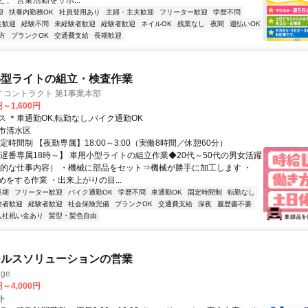
、 営業活動をサポ...
迎
扶養内勤務OK
社員登用あり
主婦・主夫歓迎
フリーター歓迎
学歴不問
生歓迎
経験不問
未経験者歓迎
経験者歓迎
ネイルOK
残業なし
夜間
週払いOK
方
ブランクOK
交通費支給
長期歓迎
小型ライトの組立・検査作業
イコントラクト 第1事業本部
円～1,600円
 ＊車通勤OK,転勤なし,バイク通勤OK
市清水区
定時間制 【夜勤専属】18:00～3:00（実働8時間／休憩60分）
【遅番専属18時～】 車用小型ライトの組立作業◆20代～50代の男女活躍
体的な仕事内容） ・機械に部品をセット⇒機械が勝手に加工します ・
をする作業 ・出来上がりの目...
長期
フリーター歓迎
バイク通勤OK
学歴不問
車通勤OK
固定時間制
転勤なし
験者歓迎
経験者歓迎
社会保険完備
ブランクOK
交通費支給
深夜
履歴書不要
入社祝い金あり
髪型・髪色自由
ールスソリューションの営業
ge
円～4,000円
ト