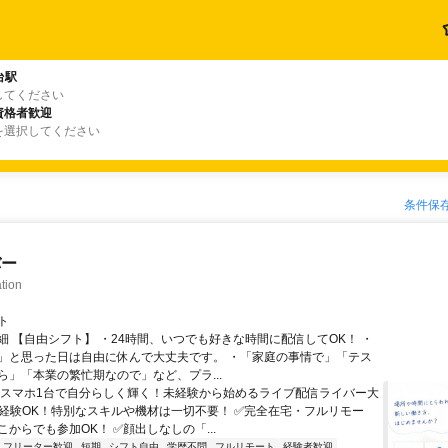
台駅
してください
資格者歓迎
を選択してください
条件保
バー
tion
ト
細 【自由シフト】 ・24時間、いつでも好きな時間に配信してOK！ ・
」と思った日は自由に休んで大丈夫です。 ・「家庭の事情で」「テス
ら」「本業の繁忙期なので」など、プラ...
＼スマホ1台で自分らしく輝く！未経験から始めるライブ配信ライバー大
未経験OK！特別なスキルや機材は一切不要！ ✅完全在宅・フルリモー
からでも参加OK！ ✅顔出しなしの「...
フリーター歓迎
短期
シフト自由
学歴不問
フルリモート
経験者歓迎