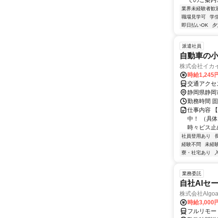
でのご案内と
業界未経験者歓
職場見学可
学
即日払いOK
夕
派遣社員
自動車の
株式会社イカ
時給1,245
交通アクセス
静岡県静岡
勤務時間 固
仕事内容 
中！ （具
時々ビス止め
社員登用あり
経験不問
未経
寮・社宅あり
業務委託
自社AIセ
株式会社Algoa
時給3,000
フルリモー