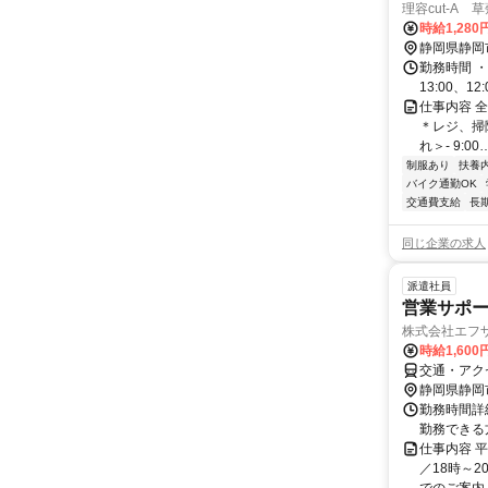
理容cut-A 
時給1,280
静岡県静岡
勤務時間 ・勤務時
13:00、12:
仕事内容 
＊レジ、掃
れ＞- 9:00
制服あり
扶養
バイク通勤OK
交通費支給
長
同じ企業の求人
派遣社員
営業サポー
株式会社エフザ
時給1,60
交通・アク
静岡県静岡
勤務時間詳細 
勤務できる
仕事内容 平
／18時～