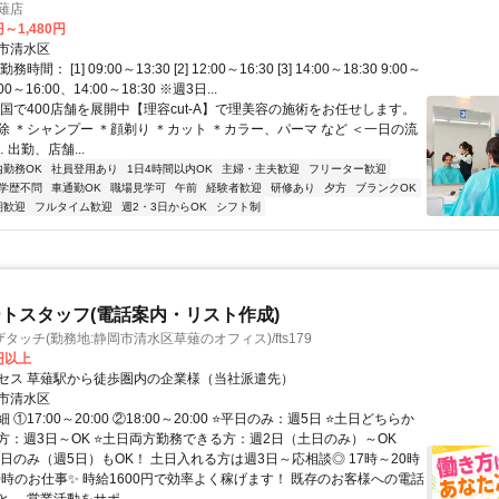
草薙店
円～1,480円
市清水区
間： [1] 09:00～13:30 [2] 12:00～16:30 [3] 14:00～18:30 9:00～
00～16:00、14:00～18:30 ※週3日...
全国で400店舗を展開中【理容cut-A】で理美容の施術をお任せします。
除 ＊シャンプー ＊顔剃り ＊カット ＊カラー、パーマ など ＜一日の流
… 出勤、店舗...
内勤務OK
社員登用あり
1日4時間以内OK
主婦・主夫歓迎
フリーター歓迎
学歴不問
車通勤OK
職場見学可
午前
経験者歓迎
研修あり
夕方
ブランクOK
期歓迎
フルタイム歓迎
週2・3日からOK
シフト制
トスタッフ(電話案内・リスト作成)
タッチ(勤務地:静岡市清水区草薙のオフィス)/fts179
0円以上
セス 草薙駅から徒歩圏内の企業様（当社派遣先）
市清水区
①17:00～20:00 ②18:00～20:00 ⭐平日のみ：週5日 ⭐土日どちらか
方：週3日～OK ⭐土日両方勤務できる方：週2日（土日のみ）～OK
日のみ（週5日）もOK！ 土日入れる方は週3日～応相談◎ 17時～20時
20時のお仕事✨ 時給1600円で効率よく稼げます！ 既存のお客様への電話