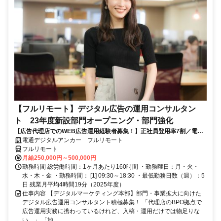
【フルリモート】デジタル広告の運用コンサルタン
ト 23年度新設部門オープニング・部門強化
【広告代理店でのWEB広告運用経験者募集！】正社員登用率7割／電通
G／全国×完全在宅／年休126日・土日祝休み／残業月平均4時間19分
電通デジタルアンカー フルリモート
フルリモート
月給250,000円～500,000円
勤務時間 総労働時間：1ヶ月あたり160時間 ・勤務曜日：月・火・
水・木・金 ・勤務時間： [1] 09:30～18:30 ・最低勤務日数（週）：5
日 残業月平均4時間19分（2025年度）
仕事内容 【デジタルマーケティング本部】部門・事業拡大に向けた
デジタル広告運用コンサルタント積極募集！ 「代理店のBPO拠点で
広告運用実務に携わっているけれど、入稿・運用だけでは物足りな
い…」 「地...