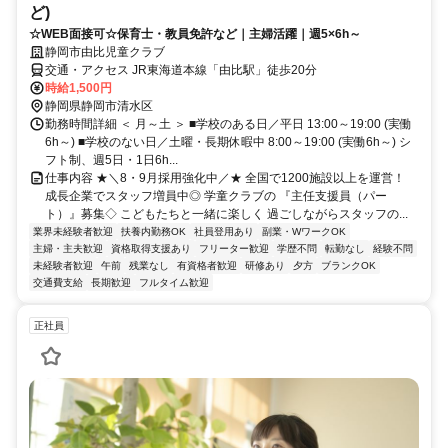
ど)
☆WEB面接可☆保育士・教員免許など｜主婦活躍｜週5×6h～
静岡市由比児童クラブ
交通・アクセス JR東海道本線「由比駅」徒歩20分
時給1,500円
静岡県静岡市清水区
勤務時間詳細 ＜ 月～土 ＞ ■学校のある日／平日 13:00～19:00 (実働
6h～) ■学校のない日／土曜・長期休暇中 8:00～19:00 (実働6h～) シ
フト制、週5日・1日6h...
仕事内容 ★＼8・9月採用強化中／★ 全国で1200施設以上を運営！
成長企業でスタッフ増員中◎ 学童クラブの 『主任支援員（パー
ト）』募集◇ こどもたちと一緒に楽しく 過ごしながらスタッフの...
業界未経験者歓迎
扶養内勤務OK
社員登用あり
副業・WワークOK
主婦・主夫歓迎
資格取得支援あり
フリーター歓迎
学歴不問
転勤なし
経験不問
未経験者歓迎
午前
残業なし
有資格者歓迎
研修あり
夕方
ブランクOK
交通費支給
長期歓迎
フルタイム歓迎
正社員