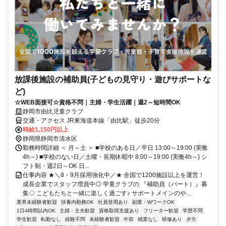
放課後施設の補助員(子どもの見守り・遊びサポートな
ど)
☆WEB面接可☆資格不問｜主婦・学生活躍｜週2～短時間OK
静岡市由比児童クラブ
交通・アクセス JR東海道本線「由比駅」徒歩20分
時給1,150円以上
静岡県静岡市清水区
勤務時間詳細 ＜ 月～土 ＞ ■学校のある日／平日 13:00～19:00 (実働
4h～) ■学校のない日／土曜・長期休暇中 8:00～19:00 (実働4h～) シ
フト制・週2日～OK 日...
仕事内容 ★＼8・9月採用強化中／★ 全国で1200施設以上を運営！
成長企業でスタッフ増員中◎ 学童クラブの 『補助員（パート）』募
集◇ こどもたちと一緒に楽しく過ごす♪ サポートメインのや...
業界未経験者歓迎
扶養内勤務OK
社員登用あり
副業・WワークOK
1日4時間以内OK
主婦・主夫歓迎
資格取得支援あり
フリーター歓迎
学歴不問
学生歓迎
転勤なし
経験不問
未経験者歓迎
午前
残業なし
研修あり
夕方