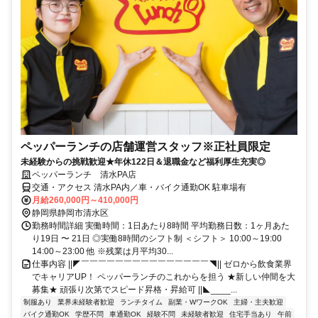
ペッパーランチの店舗運営スタッフ※正社員限定
未経験からの挑戦歓迎★年休122日＆退職金など福利厚生充実◎
ペッパーランチ 清水PA店
交通・アクセス 清水PA内／車・バイク通勤OK 駐車場有
月給260,000円～410,000円
静岡県静岡市清水区
勤務時間詳細 実働時間：1日あたり8時間 平均勤務日数：1ヶ月あた
り19日 〜 21日 ◎実働8時間のシフト制 ＜シフト＞ 10:00～19:00
14:00～23:00 他 ※残業は月平均30...
仕事内容 ||◤￣￣￣￣￣￣￣￣￣￣￣￣￣￣￣◥|| ゼロから飲食業界
でキャリアUP！ ペッパーランチのこれからを担う ★新しい仲間を大
募集★ 頑張り次第でスピード昇格・昇給可 ||◣____...
制服あり
業界未経験者歓迎
ランチタイム
副業・WワークOK
主婦・主夫歓迎
バイク通勤OK
学歴不問
車通勤OK
経験不問
未経験者歓迎
住宅手当あり
午前