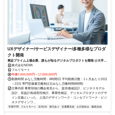
UXデザイナー/サービスデザイナー/多種多様なプロダ
クト開発
東証プライム上場企業、誰もが知るデジタルプロダクトを開発 @大手町
駅
株式会社NEWh
フルリモート
年俸7,000,000円～17,000,000円
勤務時間 みなし労働時間：8時間/日 平均勤務日数：1ヶ月あたり20日
～22日 専門型裁量労働制(1日みなし労働時間8時間)
仕事内容 事業領域の機会発見から、提供価値設計、ビジネスモデル
設計、収益計画成長性検討、事業性検証、デジタルプロダクトのデザ
イン定義といった、上流のデザインワーク・コンセプトワーク・ビジ
ネスデザインワ...
学歴不問
フルリモート
在宅OK
賞与あり
交通費支給
土日祝休み
服装自由