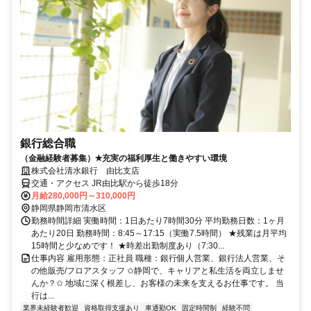
銀行総合職
（金融経験者募集）✭充実の福利厚生と働きやすい環境
株式会社清水銀行 由比支店
交通・アクセス JR由比駅から徒歩18分
月給280,000円～310,000円
静岡県静岡市清水区
勤務時間詳細 実働時間：1日あたり7時間30分 平均勤務日数：1ヶ月
あたり20日 勤務時間：8:45～17:15（実働7.5時間） ★残業は月平均
15時間と少なめです！ ★時差出勤制度あり（7:30...
仕事内容 雇用形態：正社員 職種：銀行個人営業、銀行法人営業、そ
の他販売/フロアスタッフ ✩静岡で、キャリアと私生活を両立しませ
んか？✩ 地域に深く根差し、お客様の未来を支えるお仕事です。 当
行は...
業界未経験者歓迎
資格取得支援あり
車通勤OK
固定時間制
経験不問