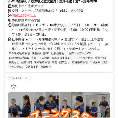
☆WEB面接可☆放課後児童支援員｜主婦活躍｜週2～短時間OK
静岡市由比児童クラブ
交通・アクセス JR東海道本線「由比駅」徒歩20分
時給1,250円以上
静岡県静岡市清水区
勤務時間詳細 ＜ 月～土 ＞ ■学校のある日／平日 13:00～19:00 (実働
4h～) ■学校のない日／土曜・長期休暇中 8:00～19:00 (実働4h～) シ
フト制・週2日～OK 日...
仕事内容 ★＼8・9月採用強化中／★ 全国で1200施設以上を運営！
成長企業でスタッフ増員中◎ 学童クラブの 『支援員（パート）』募
集◇ こどもたちと一緒に楽しく過ごす♪ サポートメインのや...
業界未経験者歓迎
扶養内勤務OK
社員登用あり
副業・WワークOK
1日4時間以内OK
主婦・主夫歓迎
資格取得支援あり
フリーター歓迎
学歴不問
転勤なし
経験不問
未経験者歓迎
午前
残業なし
有資格者歓迎
研修あり
夕方
ブランクOK
交通費支給
長期歓迎
アルバイト・パート