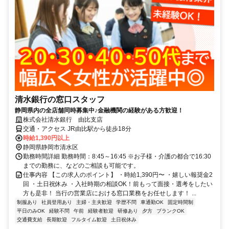
清水銀行の窓口スタッフ
静岡県内の全店舗同時募集中♪金融機関の経験がある方歓迎！
株式会社清水銀行 由比支店
交通・アクセス JR由比駅から徒歩18分
時給1,390円以上
静岡県静岡市清水区
勤務時間詳細 勤務時間：8:45～16:45 ※お子様・介護の都合で16:30
までの勤務に、などのご相談も可能です。
仕事内容 【この求人のポイント】 ・時給1,390円〜 ・嬉しい報奨金2
回 ・土日祝休み ・入社時期の相談OK！前もって面接・選考をしたい
方も是非！ 当行の営業店における窓口業務をお任せします！ ...
制服あり
社員登用あり
主婦・主夫歓迎
学歴不問
車通勤OK
固定時間制
平日のみOK
経験不問
午前
経験者歓迎
研修あり
夕方
ブランクOK
交通費支給
長期歓迎
フルタイム歓迎
土日祝休み