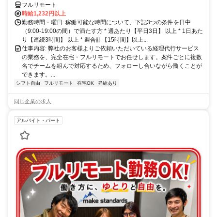
フルリモート
時給1,232円以上
勤務時間・曜日: 稼働可能な時間について、下記3つの条件を日中
（9:00-19:00の間）で満たす方 * 週あたり【平日3日】 以上 * 1日あた
り【連続3時間】 以上 * 週合計【15時間】以上...
仕事内容: 弊社のお客様よりご依頼いただいている経理代行サービス
の業務を、完全在宅・フルリモートでお任せします。案件ごとに複数
名でチームを組んで対応するため、フォローし合いながら働くことが
できます。...
シフト自由
フルリモート
在宅OK
昇給あり
同じ企業の求人
アルバイト・パート