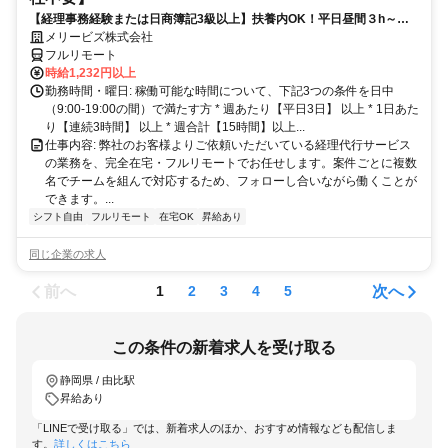
【経理事務経験または日商簿記3級以上】扶養内OK！平日昼間３h～。
完全在宅で育児・介護中の方も大歓迎♪
メリービズ株式会社
フルリモート
時給1,232円以上
勤務時間・曜日: 稼働可能な時間について、下記3つの条件を日中
（9:00-19:00の間）で満たす方 * 週あたり【平日3日】 以上 * 1日あた
り【連続3時間】 以上 * 週合計【15時間】以上...
仕事内容: 弊社のお客様よりご依頼いただいている経理代行サービス
の業務を、完全在宅・フルリモートでお任せします。案件ごとに複数
名でチームを組んで対応するため、フォローし合いながら働くことが
できます。...
シフト自由
フルリモート
在宅OK
昇給あり
同じ企業の求人
前へ
次へ
1
2
3
4
5
この条件の新着求人を受け取る
静岡県 / 由比駅
昇給あり
「LINEで受け取る」では、新着求人のほか、おすすめ情報なども配信しま
す。
詳しくはこちら