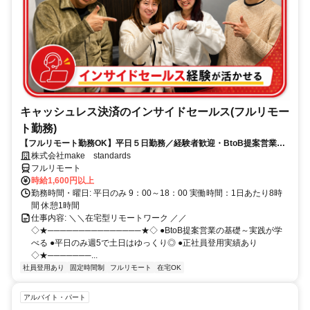
キャッシュレス決済のインサイドセールス(フルリモー
ト勤務)
【フルリモート勤務OK】平日５日勤務／経験者歓迎・BtoB提案営業で
スキルアップ
株式会社make standards
フルリモート
時給1,600円以上
勤務時間・曜日: 平日のみ 9：00～18：00 実働時間：1日あたり8時
間 休憩1時間
仕事内容: ＼＼在宅型リモートワーク ／／
◇★───────────────★◇ ●BtoB提案営業の基礎～実践が学
べる ●平日のみ週5で土日はゆっくり◎ ●正社員登用実績あり
◇★───────...
社員登用あり
固定時間制
フルリモート
在宅OK
アルバイト・パート