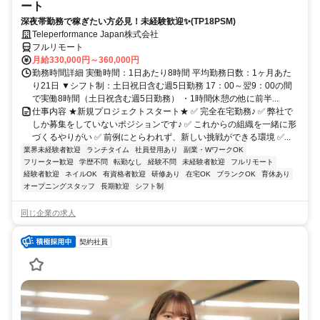
ート
深夜帯勤務で稼ぎたい方必見！未経験歓迎✨(TP18PSM)
Teleperformance Japan株式会社
フルリモート
月給330,000円～360,000円
勤務時間詳細 実働時間：1日あたり8時間 平均勤務日数：1ヶ月あた
り21日 ▼シフト制：土日祝日含む週5日勤務 17：00～翌9：00の間
で実働8時間（土日祝含む週5日勤務） ・1時間休憩の他に前半...
仕事内容 ★新規プロジェクトスタート★ ✅ 完全在宅勤務♪ ✅ 弊社で
しか募集をしていないポジションです♪ ✅ これからの組織を一緒に形
づくるやりがい ✅ 前例にとらわれず、新しい挑戦ができる環境 ✅...
業界未経験者歓迎
ランチタイム
社員登用あり
副業・WワークOK
フリーター歓迎
学歴不問
転勤なし
経験不問
未経験者歓迎
フルリモート
経験者歓迎
ネイルOK
有資格者歓迎
研修あり
在宅OK
ブランクOK
育休あり
オープニングスタッフ
長期歓迎
シフト制
同じ企業の求人
契約社員