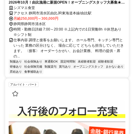
2026年10月！由比漁港に新規OPEN！オープニングスタッフ大募集★新
たな店舗づくりに携わってみませんか♪
シズマエ食堂
アクセス 静岡市清水区由比JR東海道本線/由比駅
月給250,000円～300,000円
静岡県静岡市清水区
時間・勤務日詳細 7:00～20:00 ※上記内での1日実働8h ※休憩あり
※シフト制
仕事内容 調理と接客をお願いします。 ホール専門、キッチン専門と
いった 業務の区分けなく、 場合に応じて どちらも担当していただき
ます。 〈接客〉 オーダーうかがい、お会計業務、 料理の提供・席
の...
制服あり
社会保険あり
車通勤OK
固定時間制
未経験者歓迎
経験者歓迎
研修あり
社会保険完備
制服貸与
賞与あり
オープニングスタッフ
まかないあり
昇給あり
食事補助あり
アルバイト・パート