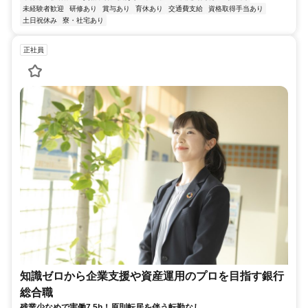
未経験者歓迎
研修あり
賞与あり
育休あり
交通費支給
資格取得手当あり
土日祝休み
寮・社宅あり
正社員
知識ゼロから企業支援や資産運用のプロを目指す銀行
総合職
残業少なめで実働7.5h！原則転居を伴う転勤なし