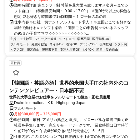
勤務時間詳細 完全シフト制 希望を最大限考慮します♫ ⏰月～金でシ
フト自由！ （稼働目安時間： 9:00～17:00 ） ※週9時間以上の稼働を
想定 ⏰お好きな時間帯で1日3時間～！ ⏰平日のみの週...
仕事内容 ✨出社一切ナシ！フルリモート求人！ ✨全国どこでも好きな
場所で働ける♫ ✨シフト柔軟！1週間ごとの申告制 ✨今いるスタッフ
の95％が子育てママ ༶ ༶ ༶ ༶ ༶ ༶ ༶ ༶ ༶ ༶ ༶ ༶...
主婦・主夫歓迎
フリーター歓迎
シフト自由
学歴不問
即日勤務OK
フルリモート
経験者歓迎
ネイルOK
在宅OK
ブランクOK
長期歓迎
シフト制
ピアスOK
服装自由
履歴書不要
友達と応募OK
ひげOK
髪型・髪色自由
正社員
【韓国語・英語必須】世界的米国大手ITの社内外のコ
ンテンツレビュアー・日本語不要
世界的大手企業のお仕事をフルリモートで担当・正社員雇用
Drake International K.K., Highspring Japan
フルリモート
月給300,000円～325,000円
勤務時間・曜日: アメリカ拠点と連携し、グローバルな環境で働く正
社員を募集します。 完全リモートワークです。 業務時間は日本時間:
午前7時00分〜午後4時00分 (休憩1時間含む） 5－6月...
仕事内容: このポジションでは世界的大手IT企業の広告コンテンツの