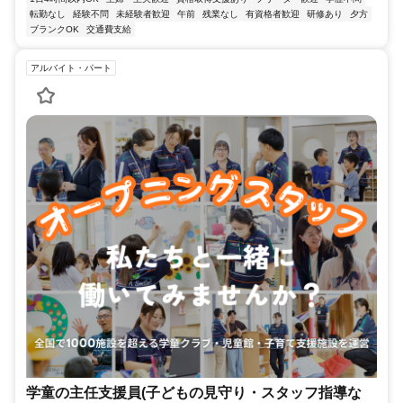
転勤なし
経験不問
未経験者歓迎
午前
残業なし
有資格者歓迎
研修あり
夕方
ブランクOK
交通費支給
アルバイト・パート
学童の主任支援員(子どもの見守り・スタッフ指導な