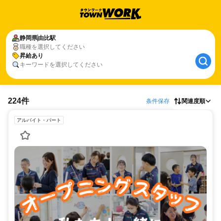
静岡県
由比駅
職種を選択してください
昇給あり
キーワードを選択してください
224件
条件保存
関連度順
アルバイト・パート