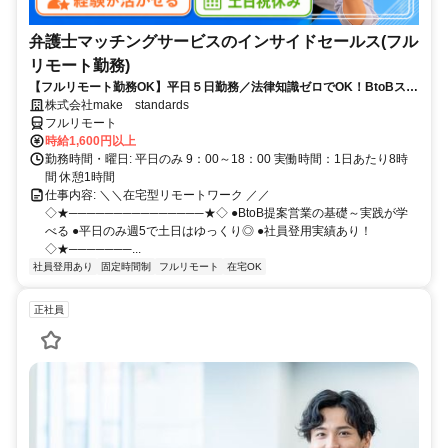
弁護士マッチングサービスのインサイドセールス(フル
リモート勤務)
【フルリモート勤務OK】平日５日勤務／法律知識ゼロでOK！BtoBスキ
ルが身につく営業職
株式会社make standards
フルリモート
時給1,600円以上
勤務時間・曜日: 平日のみ 9：00～18：00 実働時間：1日あたり8時
間 休憩1時間
仕事内容: ＼＼在宅型リモートワーク ／／
◇★───────────────★◇ ●BtoB提案営業の基礎～実践が学
べる ●平日のみ週5で土日はゆっくり◎ ●社員登用実績あり！
◇★───────...
社員登用あり
固定時間制
フルリモート
在宅OK
正社員