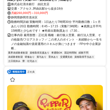
株式会社清水銀行 由比支店
交通・アクセス JR由比駅から徒歩18分
月給260,000円～310,000円
静岡県静岡市清水区
勤務時間詳細 実働時間：1日あたり7時間30分 平均勤務日数：1ヶ月
あたり20日 勤務時間：8:45～17:15（実働7.5時間） ★残業は月平均
15時間と少なめです！ ★時差出勤制度あり（7:30...
仕事内容 雇用形態：正社員 職種：銀行個人営業、銀行法人営業、そ
の他販売/フロアスタッフ ✅ この求人のポイント ・未経験から一生モ
ノの金融知識や資産運用のスキルが身につきます ・FPや中小企業診
断...
業界未経験者歓迎
資格取得支援あり
車通勤OK
固定時間制
経験不問
未経験者歓迎
研修あり
賞与あり
育休あり
交通費支給
資格取得手当あり
土日祝休み
寮・社宅あり
正社員