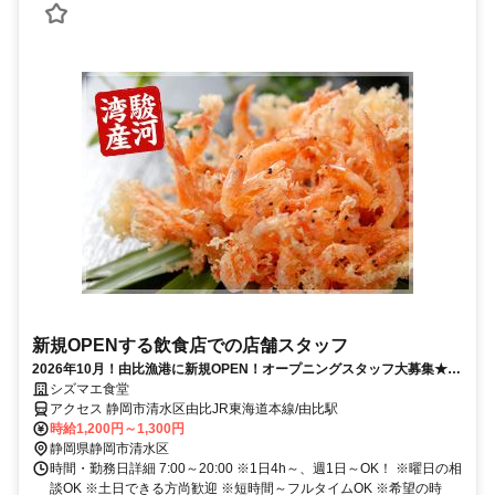
新規OPENする飲食店での店舗スタッフ
2026年10月！由比漁港に新規OPEN！オープニングスタッフ大募集★週
1日～OK◎短時間OK♪
シズマエ食堂
アクセス 静岡市清水区由比JR東海道本線/由比駅
時給1,200円～1,300円
静岡県静岡市清水区
時間・勤務日詳細 7:00～20:00 ※1日4h～、週1日～OK！ ※曜日の相
談OK ※土日できる方尚歓迎 ※短時間～フルタイムOK ※希望の時