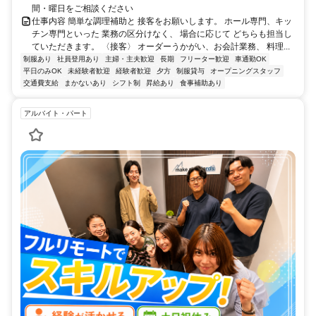
間・曜日をご相談ください
仕事内容 簡単な調理補助と 接客をお願いします。 ホール専門、キッ
チン専門といった 業務の区分けなく、 場合に応じて どちらも担当し
ていただきます。 〈接客〉 オーダーうかがい、お会計業務、 料理...
制服あり
社員登用あり
主婦・主夫歓迎
長期
フリーター歓迎
車通勤OK
平日のみOK
未経験者歓迎
経験者歓迎
夕方
制服貸与
オープニングスタッフ
交通費支給
まかないあり
シフト制
昇給あり
食事補助あり
アルバイト・パート