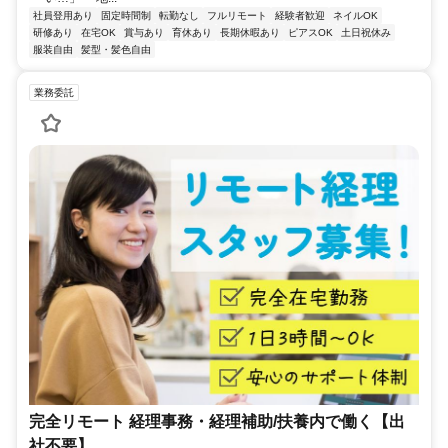
社員登用あり
固定時間制
転勤なし
フルリモート
経験者歓迎
ネイルOK
研修あり
在宅OK
賞与あり
育休あり
長期休暇あり
ピアスOK
土日祝休み
服装自由
髪型・髪色自由
業務委託
完全リモート 経理事務・経理補助/扶養内で働く【出
社不要】