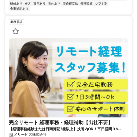
研修あり
夕方
賞与あり
育休あり
交通費支給
長期歓迎
シフト制
食事補助あり
業務委託
完全リモート 経理事務・経理補助【出社不要】
【経理事務経験または日商簿記3級以上】扶養内OK！平日昼間３h～。
完全在宅で育児・介護中の方も大歓迎♪
メリービズ株式会社