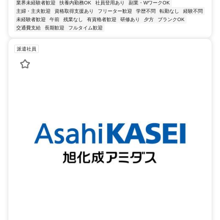
業界未経験者歓迎
扶養内勤務OK
社員登用あり
副業・WワークOK
主婦・主夫歓迎
資格取得支援あり
フリーター歓迎
学歴不問
転勤なし
経験不問
未経験者歓迎
午前
残業なし
有資格者歓迎
研修あり
夕方
ブランクOK
交通費支給
長期歓迎
フルタイム歓迎
派遣社員