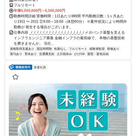
フルリモート
年俸5,500,000円～6,500,000円
勤務時間詳細 実働時間：1日あたり8時間 平均勤務日数：1ヶ月あた
り19日 〜 20日 ⏰9:00～18:00（休憩60分） ※案件状況により時間外
勤務が 発生する場合がございます。
仕事内容 _/_/_/_/_/_/_/_/_/_/_/_/_/_/_/_/_/_/ メガバンク基盤を支える
インフラエンジニア募集 金融インフラの最前線で、 本物の基盤技術
を磨きませんか。 当社...
資格取得支援あり
固定時間制
転勤なし
フルリモート
経験者歓迎
研修あり
賞与あり
育休あり
交通費支給
土日祝休み
ひげOK
髪型・髪色自由
派遣社員