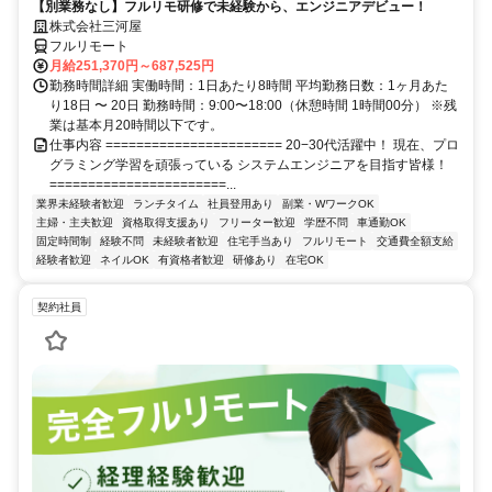
【別業務なし】フルリモ研修で未経験から、エンジニアデビュー！
株式会社三河屋
フルリモート
月給251,370円～687,525円
勤務時間詳細 実働時間：1日あたり8時間 平均勤務日数：1ヶ月あた
り18日 〜 20日 勤務時間：9:00〜18:00（休憩時間 1時間00分） ※残
業は基本月20時間以下です。
仕事内容 ======================= 20−30代活躍中！ 現在、プロ
グラミング学習を頑張っている システムエンジニアを目指す皆様！
=======================...
業界未経験者歓迎
ランチタイム
社員登用あり
副業・WワークOK
主婦・主夫歓迎
資格取得支援あり
フリーター歓迎
学歴不問
車通勤OK
固定時間制
経験不問
未経験者歓迎
住宅手当あり
フルリモート
交通費全額支給
経験者歓迎
ネイルOK
有資格者歓迎
研修あり
在宅OK
契約社員