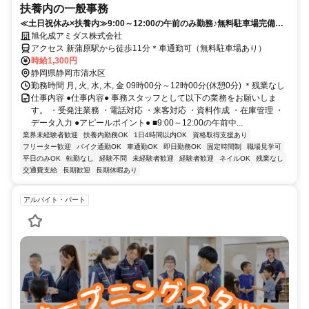
扶養内の一般事務
≪土日祝休み×扶養内≫9:00～12:00の午前のみ勤務♪無料駐車場完備で
通勤ラクラク！
旭化成アミダス株式会社
アクセス 新蒲原駅から徒歩11分＊車通勤可（無料駐車場あり）
時給1,300円
静岡県静岡市清水区
勤務時間 月, 火, 水, 木, 金 09時00分～12時00分(休憩0分) ＊残業なし
仕事内容 ●仕事内容● 事務スタッフとして以下の業務をお願いしま
す。 ・受発注業務 ・電話対応 ・来客対応 ・資料作成 ・在庫管理 ・
データ入力 ●アピールポイント● ■9:00～12:00の午前中...
業界未経験者歓迎
扶養内勤務OK
1日4時間以内OK
資格取得支援あり
フリーター歓迎
バイク通勤OK
車通勤OK
即日勤務OK
固定時間制
職場見学可
平日のみOK
転勤なし
経験不問
未経験者歓迎
経験者歓迎
ネイルOK
残業なし
交通費支給
長期歓迎
長期休暇あり
アルバイト・パート