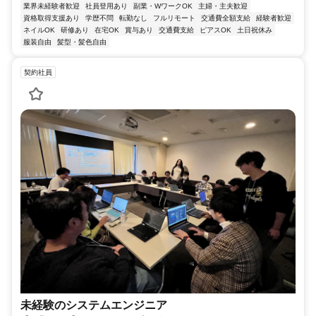
業界未経験者歓迎
社員登用あり
副業・WワークOK
主婦・主夫歓迎
資格取得支援あり
学歴不問
転勤なし
フルリモート
交通費全額支給
経験者歓迎
ネイルOK
研修あり
在宅OK
賞与あり
交通費支給
ピアスOK
土日祝休み
服装自由
髪型・髪色自由
契約社員
未経験のシステムエンジニア