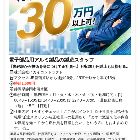
電子部品用アルミ製品の製造スタッフ
【未経験から技術を身につけて正社員へ】月収30万円以上も目指せる安
定ワーク！平日休みが取りやすい3交替シフト制勤務★
株式会社イカイコントラクト
アクセス JR新蒲原駅から徒歩10分／JR富士駅から車で15分
時給1,600円
静岡県静岡市清水区
勤務時間 ・勤務曜日：月・火・水・木・金・祝 ・勤務時間： [1]
06:40～15:05 [2] 14:40～23:05 [3] 22:40～07:05 ・最低勤務日数
（週）：5日 【日勤】 ...
仕事内容 【今すぐチェック！ここがポイント】 ◎正社員を目指せる
職場 派遣スタッフから正社員への登用あり 「まずは派遣で仕事内容
や職場を知って から正社員を目指したい」という方にもおすすめで
す。 ◎...
業界未経験者歓迎
社員登用あり
フリーター歓迎
バイク通勤OK
学歴不問
車通勤OK
固定時間制
転勤なし
経験者歓迎
夜間
有資格者歓迎
ブランクOK