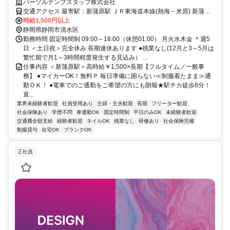
／一般事務】
パーソルテンプスタッフ株式会社
交通アクセス 最寄駅：新蒲原駅 ＪＲ東海道本線(熱海－米原) 新蒲原
駅 徒歩8分 ＪＲ東海道本線(熱海－米原) 蒲原駅 車5分 ※富士川駅から
時給1,500円以上
も車5分で立地◎新富士駅からは車１5分 車通勤可能 ●敷地内に無料
静岡県静岡市清水区
Ｐあり
勤務時間 固定時間制 09:00～18:00（休憩01:00） 月火水木金 ＊週5
日 ＜土日祝＞完全休み 長期連休あります ●残業なし(12月と3～5月は
繁忙期で月1～3時間程度発生する見込み） ...
仕事内容 ＜新蒲原駅＞高時給￥1,500×長期【フルタイム／一般事
務】 ●マイカーOK！無料Ｐ 毎日準備に困らない≪制服着たまま≫通
勤ＯＫ！ ●電車でのご通勤をご希望の方にも朗報★駅チカ徒歩8分！
直...
業界未経験者歓迎
社員登用あり
主婦・主夫歓迎
長期
フリーター歓迎
社会保険あり
学歴不問
車通勤OK
固定時間制
平日のみOK
未経験者歓迎
交通費全額支給
経験者歓迎
ネイルOK
残業なし
研修あり
社会保険完備
制服貸与
在宅OK
ブランクOK
正社員