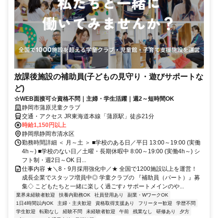
放課後施設の補助員(子どもの見守り・遊びサポートな
ど)
☆WEB面接可☆資格不問｜主婦・学生活躍｜週2～短時間OK
静岡市蒲原児童クラブ
交通・アクセス JR東海道本線「蒲原駅」徒歩21分
時給1,150円以上
静岡県静岡市清水区
勤務時間詳細 ＜ 月～土 ＞ ■学校のある日／平日 13:00～19:00 (実働
4h～) ■学校のない日／土曜・長期休暇中 8:00～19:00 (実働4h～) シ
フト制・週2日～OK 日...
仕事内容 ★＼8・9月採用強化中／★ 全国で1200施設以上を運営！
成長企業でスタッフ増員中◎ 学童クラブの 『補助員（パート）』募
集◇ こどもたちと一緒に楽しく過ごす♪ サポートメインのや...
業界未経験者歓迎
扶養内勤務OK
社員登用あり
副業・WワークOK
1日4時間以内OK
主婦・主夫歓迎
資格取得支援あり
フリーター歓迎
学歴不問
学生歓迎
転勤なし
経験不問
未経験者歓迎
午前
残業なし
研修あり
夕方