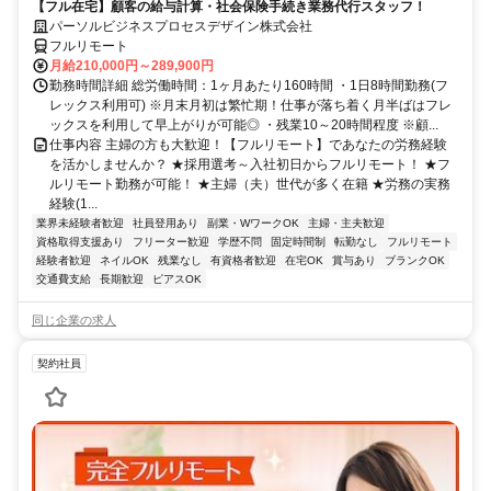
【フル在宅】顧客の給与計算・社会保険手続き業務代行スタッフ！
パーソルビジネスプロセスデザイン株式会社
フルリモート
月給210,000円～289,900円
勤務時間詳細 総労働時間：1ヶ月あたり160時間 ・1日8時間勤務(フ
レックス利用可) ※月末月初は繁忙期！仕事が落ち着く月半ばはフレ
ックスを利用して早上がりが可能◎ ・残業10～20時間程度 ※顧...
仕事内容 主婦の方も大歓迎！【フルリモート】であなたの労務経験
を活かしませんか？ ★採用選考～入社初日からフルリモート！ ★フ
ルリモート勤務が可能！ ★主婦（夫）世代が多く在籍 ★労務の実務
経験(1...
業界未経験者歓迎
社員登用あり
副業・WワークOK
主婦・主夫歓迎
資格取得支援あり
フリーター歓迎
学歴不問
固定時間制
転勤なし
フルリモート
経験者歓迎
ネイルOK
残業なし
有資格者歓迎
在宅OK
賞与あり
ブランクOK
交通費支給
長期歓迎
ピアスOK
同じ企業の求人
契約社員