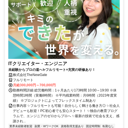
ITクリエイター・エンジニア
未経験からプロの道へ✨フルリモート×充実の研修あり！
株式会社TheNewGate
フルリモート
月給300,000円～700,000円
勤務時間詳細 総労働時間：1ヶ月あたり173時間 10:00～19:00 ※休
憩時間1時間（実働8時間） ※平均残業時間：月6時間（2023年度実
績） ※プロジェクトによってフレックスタイム制あり
仕事内容 ✨フルリモートも可能！自分らしく輝ける働き方◎ ✨社会人
デビューも歓迎！PC初心者でも安心スタート！ ✨独自の教育プログ
ラムで、エンジニアのゼロからプロへ ✨最新の技術で社会を支え、感
謝され...
業界未経験者歓迎
副業・WワークOK
資格取得支援あり
固定時間制
転勤なし