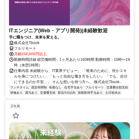
ITエンジニア(Web・アプリ開発)|未経験歓迎
手に職をつけ、未来を変える。
株式会社Tbook
フルリモート
月給250,000円以上
勤務時間詳細 総労働時間：1ヶ月あたり160時間 勤務時間：10時〜19
時（休憩1時間）
仕事内容 未経験から、IT業界デビュー。 「将来のために、何かスキ
ルを身につけたい」 「もっと自由な働き方をしたい」 「でも、自分
にできるのか不安…」 そんな想いを持つ方へ。 株式会社Tbook...
ランチタイム
固定時間制
転勤なし
住宅手当あり
フルリモート
交通費全額支給
研修あり
賞与あり
交通費支給
駅近5分以内
資格取得手当あり
土日祝休み
正社員