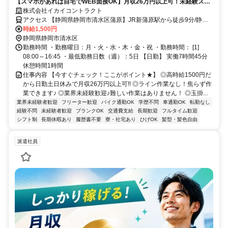
【スマホがあれば自宅でWEB面接OK】月収26万円以上可！未経験スタ
ート◎資格取得支援でスキルUPできる★
株式会社イカイコントラクト
アクセス 【静岡県静岡市清水区蒲原】JR新蒲原駅から徒歩9分/静岡
市立蒲原中学校から徒歩約5分
時給1,500円
静岡県静岡市清水区
勤務時間 ・勤務曜日：月・火・水・木・金・祝 ・勤務時間： [1]
08:00～16:45 ・最低勤務日数（週）：5日 【日勤】 実働7時間45分
休憩時間1時間
仕事内容 【今すぐチェック！ここがポイント★】 ◎高時給1500円だ
から日勤土日休みで月収26万円以上可!! ◎ライン作業なし！焦らず作
業できます♪ ◎業界未経験歓迎♪難しい作業はありません！ ◎玉掛...
業界未経験者歓迎
フリーター歓迎
バイク通勤OK
学歴不問
車通勤OK
転勤なし
経験不問
未経験者歓迎
ブランクOK
交通費支給
長期歓迎
フルタイム歓迎
シフト制
長期休暇あり
履歴書不要
寮・社宅あり
ひげOK
髪型・髪色自由
派遣社員