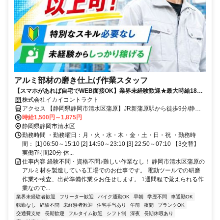
アルミ部材の磨き仕上げ作業スタッフ
【スマホがあれば自宅でWEB面接OK】業界未経験歓迎★最大時給1875
円で月収27万円以上可！駅チカ★新蒲原駅より徒歩10分
株式会社イカイコントラクト
アクセス 【静岡県静岡市清水区蒲原】JR新蒲原駅から徒歩9分/静岡
市立蒲原中学校から徒歩約5分
時給1,500円～1,875円
静岡県静岡市清水区
勤務時間 ・勤務曜日：月・火・水・木・金・土・日・祝 ・勤務時
間： [1] 06:50～15:10 [2] 14:50～23:10 [3] 22:50～07:10 【3交替】
実働7時間20分 休...
仕事内容 経験不問・資格不問♪難しい作業なし！ 静岡市清水区蒲原の
アルミ材を製造している工場でのお仕事です。 電動ツールでの研磨
作業や検査、出荷準備作業をお任せします。 1週間程で覚えられる作
業なので...
業界未経験者歓迎
フリーター歓迎
バイク通勤OK
早朝
学歴不問
車通勤OK
転勤なし
経験不問
未経験者歓迎
住宅手当あり
午前
夜間
ブランクOK
交通費支給
長期歓迎
フルタイム歓迎
シフト制
深夜
長期休暇あり