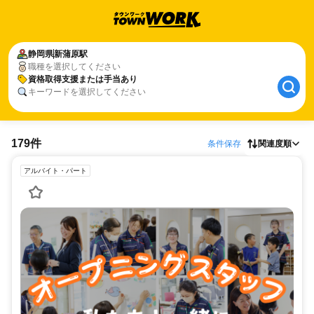
静岡県
新蒲原駅
職種を選択してください
資格取得支援または手当あり
キーワードを選択してください
179件
条件保存
関連度順
アルバイト・パート