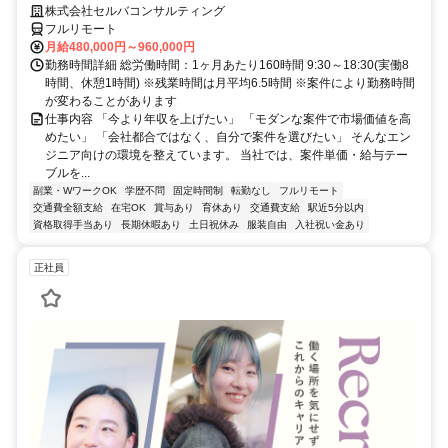
株式会社セルバコンサルティング
フルリモート
月給480,000円～960,000円
勤務時間詳細 総労働時間：1ヶ月あたり160時間 9:30～18:30(実働8
時間、休憩1時間) ※残業時間は月平均6.5時間 ※案件により勤務時間
が変わることがあります
仕事内容 「今より年収を上げたい」 「モダンな案件で市場価値を高
めたい」 「会社都合ではなく、自分で案件を選びたい」 そんなエン
ジニア向けの環境を整えています。 当社では、案件単価・給与テー
ブルを...
副業・WワークOK
学歴不問
固定時間制
転勤なし
フルリモート
交通費全額支給
在宅OK
賞与あり
育休あり
交通費支給
駅近5分以内
資格取得手当あり
長期休暇あり
土日祝休み
服装自由
入社祝い金あり
正社員