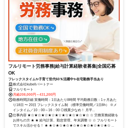
フルリモート労務事務|給与計算経験者募集|全国応募
OK
フレックスタイム✨子育て世代60％活躍中✨在宅勤務手当あり
株式会社kubellパートナー
フルリモート
月給208,000円～431,200円
勤務時間詳細 実働時間：1日あたり8時間 平均勤務日数：1ヶ月あた
り18日 〜 20日 フレックスタイム制 （標準労働時間／1日8h） ※メ
インタイム／10：00～16：00 ◎残業少なめ！ 月平...
仕事内容 ★☆★☆★☆★☆★☆★☆★☆★☆★☆ ☆ 労務実務経験を
お持ちの方 ★ ★ 給与計算、勤怠管理、年末調整 ☆ ☆ フルリモート
でスキル活かせる！ ★ ★☆★☆★☆★☆★☆★☆★☆★☆★☆ ...