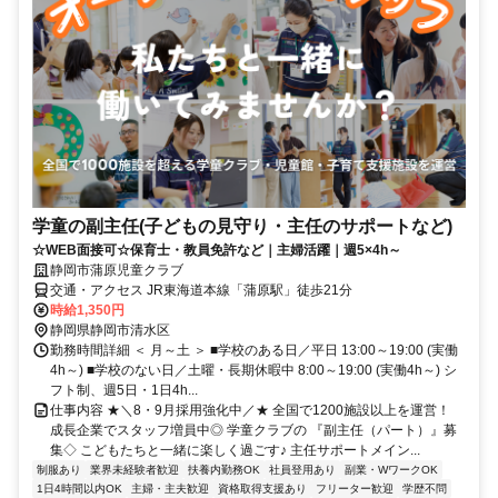
学童の副主任(子どもの見守り・主任のサポートなど)
☆WEB面接可☆保育士・教員免許など｜主婦活躍｜週5×4h～
静岡市蒲原児童クラブ
交通・アクセス JR東海道本線「蒲原駅」徒歩21分
時給1,350円
静岡県静岡市清水区
勤務時間詳細 ＜ 月～土 ＞ ■学校のある日／平日 13:00～19:00 (実働
4h～) ■学校のない日／土曜・長期休暇中 8:00～19:00 (実働4h～) シ
フト制、週5日・1日4h...
仕事内容 ★＼8・9月採用強化中／★ 全国で1200施設以上を運営！
成長企業でスタッフ増員中◎ 学童クラブの 『副主任（パート）』募
集◇ こどもたちと一緒に楽しく過ごす♪ 主任サポートメイン...
制服あり
業界未経験者歓迎
扶養内勤務OK
社員登用あり
副業・WワークOK
1日4時間以内OK
主婦・主夫歓迎
資格取得支援あり
フリーター歓迎
学歴不問