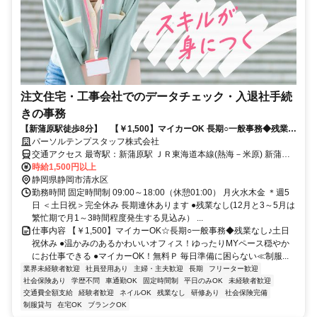
注文住宅・工事会社でのデータチェック・入退社手続
きの事務
【新蒲原駅徒歩8分】 【￥1,500】マイカーOK 長期○一般事務◆残業な
し！土日祝休み
パーソルテンプスタッフ株式会社
交通アクセス 最寄駅：新蒲原駅 ＪＲ東海道本線(熱海－米原) 新蒲原
駅 徒歩8分 ＪＲ東海道本線(熱海－米原) 蒲原駅 車5分 ※富士川駅から
時給1,500円以上
も車5分で立地◎新富士駅からは車１5分 車通勤可能 ●敷地内に無料
静岡県静岡市清水区
Ｐあり
勤務時間 固定時間制 09:00～18:00（休憩01:00） 月火水木金 ＊週5
日 ＜土日祝＞完全休み 長期連休あります ●残業なし(12月と3～5月は
繁忙期で月1～3時間程度発生する見込み） ...
仕事内容 【￥1,500】マイカーOK☆長期○一般事務◆残業なし♪土日
祝休み ●温かみのあるかわいいオフィス！ゆったりMYペース穏やか
にお仕事できる ●マイカーOK！無料Ｐ 毎日準備に困らない≪制服...
業界未経験者歓迎
社員登用あり
主婦・主夫歓迎
長期
フリーター歓迎
社会保険あり
学歴不問
車通勤OK
固定時間制
平日のみOK
未経験者歓迎
交通費全額支給
経験者歓迎
ネイルOK
残業なし
研修あり
社会保険完備
制服貸与
在宅OK
ブランクOK