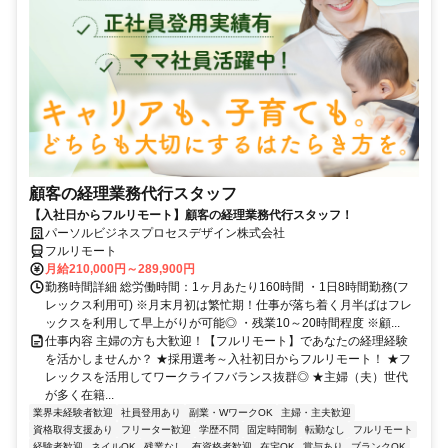
顧客の経理業務代行スタッフ
【入社日からフルリモート】顧客の経理業務代行スタッフ！
パーソルビジネスプロセスデザイン株式会社
フルリモート
月給210,000円～289,900円
勤務時間詳細 総労働時間：1ヶ月あたり160時間 ・1日8時間勤務(フ
レックス利用可) ※月末月初は繁忙期！仕事が落ち着く月半ばはフレ
ックスを利用して早上がりが可能◎ ・残業10～20時間程度 ※顧...
仕事内容 主婦の方も大歓迎！【フルリモート】であなたの経理経験
を活かしませんか？ ★採用選考～入社初日からフルリモート！ ★フ
レックスを活用してワークライフバランス抜群◎ ★主婦（夫）世代
が多く在籍...
業界未経験者歓迎
社員登用あり
副業・WワークOK
主婦・主夫歓迎
資格取得支援あり
フリーター歓迎
学歴不問
固定時間制
転勤なし
フルリモート
経験者歓迎
ネイルOK
残業なし
有資格者歓迎
在宅OK
賞与あり
ブランクOK