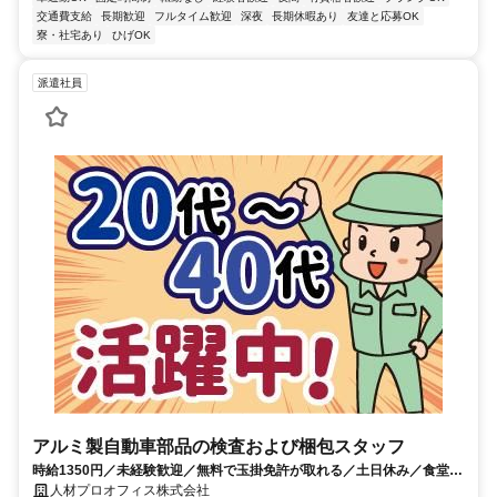
交通費支給
長期歓迎
フルタイム歓迎
深夜
長期休暇あり
友達と応募OK
寮・社宅あり
ひげOK
派遣社員
アルミ製自動車部品の検査および梱包スタッフ
時給1350円／未経験歓迎／無料で玉掛免許が取れる／土日休み／食堂あ
り／駅チカ／週払いOK
人材プロオフィス株式会社