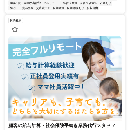
経験不問
未経験者歓迎
フルリモート
経験者歓迎
有資格者歓迎
研修あり
在宅OK
賞与あり
交通費支給
長期歓迎
長期休暇あり
服装自由
契約社員
顧客の給与計算・社会保険手続き業務代行スタッフ