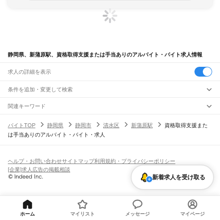
静岡県、新蒲原駅、資格取得支援または手当ありのアルバイト・バイト求人情報
求人の詳細を表示
条件を追加・変更して検索
市区町村を追加・変更
関連キーワード
完全在宅ワーク 全国
シール貼り 在宅
現在地周辺
ガチャガチャ
犬カフェ
静岡県
駅を追加・変更
バイトTOP
静岡県
静岡市
清水区
新蒲原駅
資格取得支援また
静岡県
すべて
は手当ありのアルバイト・バイト・求人
静岡市
すべて
職種を追加・変更
JR東海道本線(東京～熱海)
葵区
駿河区
清水区
熱海駅
飲食・フードサービス
浜松市
すべて
特徴を追加・変更
飲食・フードサービス
すべて
ヘルプ・お問い合わせ
サイトマップ
利用規約・プライバシーポリシー
JR身延線
中央区
浜名区
天竜区
ホールスタッフ
キッチンスタッフ
皿洗い・洗い場
精肉・鮮魚加工
給食調理
人気
[企業]求人広告の掲載相談
富士駅
柚木駅
竪堀駅
入山瀬駅
富士根駅
源道寺駅
富士宮駅
西富士宮駅
沼久保駅
雇用形態を追加・変更
パン屋（ベーカリー）
フードカウンター販売員
バー（BAR）・バーテンダー
沼津市
熱海市
三島市
富士宮市
伊東市
島田市
富士市
磐田市
焼津市
掛川市
藤枝市
日払いOK
高校生歓迎
学生歓迎
深夜の仕事
髪型・髪色自由
ひげOK
ネイルOK
新着求人を受け取る
芝川駅
稲子駅
飲食店補助（開店・閉店準備）
飲食店（店長・マネージャー）
御殿場市
袋井市
下田市
裾野市
湖西市
伊豆市
御前崎市
菊川市
伊豆の国市
ピアスOK
アルバイト・パート
履歴書不要
オープニングスタッフ
留学生・外国人活躍中
都道府県を変更
営業・販売
JR飯田線(豊橋～天竜峡)
牧之原市
芝川町
新居町
賀茂郡
田方郡
駿東郡
榛原郡
周智郡
勤務期間
正社員
出馬駅
上市場駅
浦川駅
早瀬駅
下川合駅
中部天竜駅
佐久間駅
相月駅
城西駅
向市場駅
営業・販売
すべて
短期
契約社員
単発・1日OK
長期
期間限定（春夏冬休み等）
水窪駅
大嵐駅
小和田駅
営業
テレフォンアポインター（テレアポ）
ルートセールス
コンビニ
シフト
派遣社員
ホーム
マイリスト
メッセージ
マイページ
フードカウンター販売員
アパレル
家電量販店・携帯販売（携帯ショップ）
土日祝のみOK
業務委託
平日のみOK
週1日からOK
週2・3日からOK
週4日以上OK