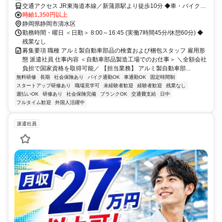
交通アクセス JR東海道本線／新蒲原駅より徒歩10分 ◆車・バイク通
勤OK
時給1,350円以上
静岡県静岡市清水区
勤務時間・曜日 ＜日勤＞ 8:00～16:45 (実働7時間45分/休憩60分) ◆
残業なし
募集要項 職種 アルミ製自動車部品の検査および梱包スタッフ 雇用形
態 派遣社員 仕事内容 ＜自動車部品製造工場でのお仕事＞ ＼全額会社
負担で国家資格を取得可能／ 【担当業務】 アルミ製自動車部...
無料研修
長期
社会保険あり
バイク通勤OK
車通勤OK
固定時間制
スタートアップ研修あり
職場見学可
未経験者歓迎
経験者歓迎
残業なし
週払いOK
研修あり
社会保険完備
ブランクOK
交通費支給
日中
フルタイム歓迎
外国人活躍中
派遣社員