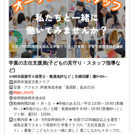
学童の主任支援員(子どもの見守り・スタッフ指導な
ど)
☆WEB面接可☆保育士・教員免許など｜主婦活躍｜週5×6h～
静岡市蒲原児童クラブ
交通・アクセス JR東海道本線「蒲原駅」徒歩21分
時給1,500円
静岡県静岡市清水区
勤務時間詳細 ＜ 月～土 ＞ ■学校のある日／平日 13:00～19:00 (実働
6h～) ■学校のない日／土曜・長期休暇中 8:00～19:00 (実働6h～) シ
フト制、週5日・1日6h...
仕事内容 ★＼8・9月採用強化中／★ 全国で1200施設以上を運営！
成長企業でスタッフ増員中◎ 学童クラブの 『主任支援員（パー
ト）』募集◇ こどもたちと一緒に楽しく 過ごしながらスタッフの...