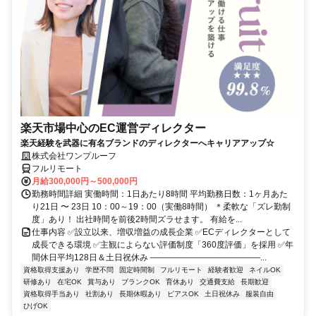
楽天市場中心のEC運営ディレクター
楽天経験を武器に有名ブランドのディレクターへキャリアアップ☆
株式会社ワンプルーフ
フルリモート
月給300,000円～500,000円
勤務時間詳細 実働時間：1日あたり8時間 平均勤務日数：1ヶ月あた
り21日 〜 23日 10：00～19：00（実働8時間） ＊柔軟な「ズレ勤制
度」あり！ 出社時間を前後2時間ズラせます。 有給を...
仕事内容 ✅設立以来、増収増益の成長企業 ✅ECディレクターとして
成長できる環境 ✅主観によらない評価制度「360度評価」を採用 ✅年
間休日平均128日＆土日祝休み ―――――――――――――...
資格取得支援あり
学歴不問
固定時間制
フルリモート
経験者歓迎
ネイルOK
研修あり
在宅OK
賞与あり
ブランクOK
育休あり
交通費支給
長期歓迎
資格取得手当あり
社割あり
長期休暇あり
ピアスOK
土日祝休み
服装自由
ひげOK