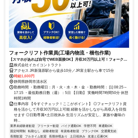
フォークリフト作業員(工場内物流・梱包作業)
【スマホがあれば自宅でWEB面接OK】月収30万円以上可！フォークリ
フト経験を活かして日勤で安定収入
株式会社イカイコントラクト
アクセス JR新蒲原駅から徒歩10分／JR富士駅から車で15分
時給1,600円
静岡県静岡市清水区
勤務時間 ・勤務曜日：月・火・水・木・金 ・勤務時間： [1] 08:25～
17:15 ・最低勤務日数（週）：5日 【日勤】 実働時間7時間50分 休憩
時間1時間
仕事内容 【今すぐチェック！ここがポイント】 ◎フォークリフト資
格を活かして月収30万円以上可能 経験を活かしながら高収入を目指
せます ◎日勤専属×土日祝休み 生活リズムが安定し、家族や趣味の
時...
業界未経験者歓迎
フリーター歓迎
バイク通勤OK
学歴不問
車通勤OK
固定時間制
転勤なし
経験者歓迎
有資格者歓迎
ブランクOK
交通費支給
長期歓迎
フルタイム歓迎
長期休暇あり
土日祝休み
友達と応募OK