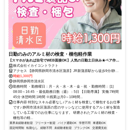
日勤のみのアルミ材の検査・梱包軽作業
【スマホがあれば自宅でWEB面接OK】人気の日勤土日休み★ペア作業
だから未経験からでも安心♪20～40代女性活躍中
株式会社イカイコントラクト
アクセス 【静岡県静岡市清水区蒲原】JR新蒲原駅から徒歩9分/静岡
市立蒲原中学校から徒歩約5分
時給1,300円
静岡県静岡市清水区
勤務時間 ・勤務曜日：月・火・水・木・金・祝 ・勤務時間： [1]
08:00～16:45 ・最低勤務日数（週）：5日 【日勤専属】 実働:7時間
45分 休憩時間:1時間 ※残業は月0～10時間...
仕事内容 特別なスキル必要なし♪アルミ材を検査して梱包するお仕事
です♪ 静岡市清水区蒲原の窓のサッシなどに使用するアルミ材を製造
している工場でのお仕事になります。 研磨されたアルミ材の検査・
梱包等の軽...
業界未経験者歓迎
フリーター歓迎
バイク通勤OK
学歴不問
車通勤OK
固定時間制
転勤なし
経験不問
未経験者歓迎
ブランクOK
交通費支給