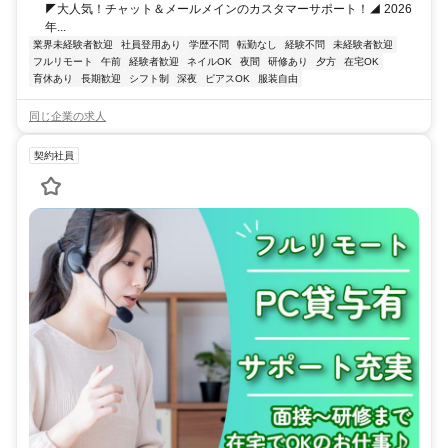
◤大人気！チャット＆メールメインのカスタマーサポート！◢ 2026
年...
業界未経験者歓迎
社員登用あり
学歴不問
転勤なし
経験不問
未経験者歓迎
フルリモート
午前
経験者歓迎
ネイルOK
夜間
研修あり
夕方
在宅OK
育休あり
長期歓迎
シフト制
深夜
ピアスOK
服装自由
同じ企業の求人
契約社員