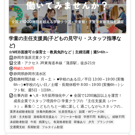
学童の主任支援員(子どもの見守り・スタッフ指導な
ど)
☆WEB面接可☆保育士・教員免許など｜主婦活躍｜週5×6h～
静岡市蒲原児童クラブ
交通・アクセス JR東海道本線「蒲原駅」徒歩21分
時給1,500円
静岡県静岡市清水区
勤務時間詳細 ＜ 月～土 ＞ ■学校のある日／平日 13:00～19:00 (実働
6h～) ■学校のない日／土曜・長期休暇中 8:00～19:00 (実働6h～) シ
フト制、週5日・1日6h...
仕事内容 ★＼8・9月採用強化中／★ 全国で1200施設以上を運営！
成長企業でスタッフ増員中◎ 学童クラブの 『主任支援員（パー
ト）』募集◇ こどもたちと一緒に楽しく 過ごしながらスタッフの...
業界未経験者歓迎
扶養内勤務OK
社員登用あり
副業・WワークOK
主婦・主夫歓迎
資格取得支援あり
フリーター歓迎
学歴不問
転勤なし
経験不問
未経験者歓迎
午前
残業なし
有資格者歓迎
研修あり
夕方
ブランクOK
交通費支給
長期歓迎
フルタイム歓迎