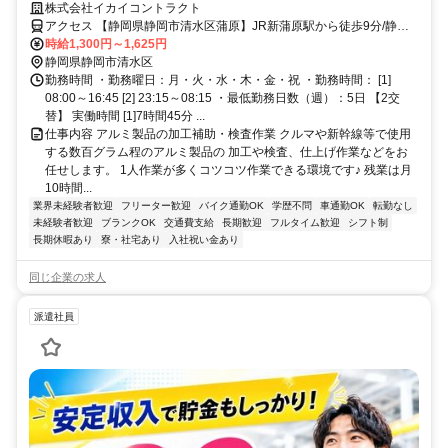
業は部品をセットして検査するだけ♪コツコツ作業好き歓迎！
株式会社イカイコントラクト
アクセス 【静岡県静岡市清水区蒲原】JR新蒲原駅から徒歩9分/静岡
市立蒲原中学校から徒歩約5分
時給1,300円～1,625円
静岡県静岡市清水区
勤務時間 ・勤務曜日：月・火・水・木・金・祝 ・勤務時間： [1]
08:00～16:45 [2] 23:15～08:15 ・最低勤務日数（週）：5日 【2交
替】 実働時間 [1]7時間45分 ...
仕事内容 アルミ製品の加工補助・検査作業 クルマや新幹線等で使用
する数百グラム程のアルミ製品の 加工や検査、仕上げ作業などをお
任せします。 1人作業が多くコツコツ作業できる環境です♪ 残業は月
10時間...
業界未経験者歓迎
フリーター歓迎
バイク通勤OK
学歴不問
車通勤OK
転勤なし
未経験者歓迎
ブランクOK
交通費支給
長期歓迎
フルタイム歓迎
シフト制
長期休暇あり
寮・社宅あり
入社祝い金あり
同じ企業の求人
派遣社員