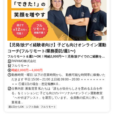
【児発/放デイ経験者向け】子ども向けオンライン運動
コーチ(フルリモート/業務委託/週1〜)
フルリモート＆週1〜OK！時給2,000円〜！児発/放デイでのご経験を活
かしながら、スキマ時間で子どもを支援できるお仕事です◎
PAPAMO株式会社
フルリモート
時給2,000円～4,000円
勤務時間・曜日: 以下の営業時間から、 勤務可能な時間帯に稼働いた
だきます 平日 15:00～21:00 土日祝 09:00～20:00 ＝＝＝＝＝＝＝＝
＝＝ ①週1日の場合：想定報酬4.0...
仕事内容: 募集背景 私たちは「誰もが自分らしさを育める土台を作
る」をミッションに 子ども向けのパーソナル×オンライン運動教室
「へやすぽアシスト」を運営しています。 会員数の拡大に伴い、児
童発達...
週1日からOK
シフト自由
フルリモート