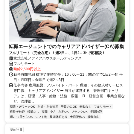
転職エージェントでのキャリアアドバイザー(CA)募集
フルリモート（完全在宅）！週2日～、1日2～3hで応相談！
株式会社メディアハウスホールディングス
フルリモート
時給2,500円以上
勤務時間詳細 標準労働時間帯：16：00～21：00の間で1日2～4h 平
日：月曜日～金曜日で週2～3日
仕事内容 雇用形態：アルバイト・パート 職種：その他人材サービス
専門職、キャリアアドバイザー 当社が運営する「管理部門キャリ
ア」は、経理・人事・総務・法務・広報・IR・経営企画・事業企画な
ど、管理部...
副業・WワークOK
主婦・主夫歓迎
平日のみOK
転勤なし
フルリモート
経験者歓迎
残業なし
夜間
夕方
在宅OK
ブランクOK
長期歓迎
週2・3日からOK
シフト制
長期休暇あり
土日祝休み
服装自由
契約社員