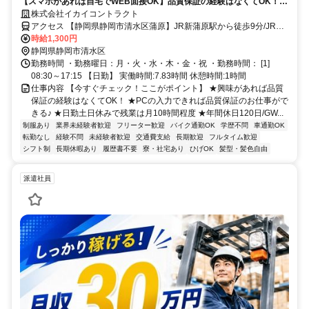
【スマホがあれば自宅でWEB面接OK】品質保証の経験はなくてOK！興
味がある方大歓迎♪人気の日勤土日休みで年間休日120日★もちろん
株式会社イカイコントラクト
GW・夏期・年末年始の長期休暇あり
アクセス 【静岡県静岡市清水区蒲原】JR新蒲原駅から徒歩9分/JR富
士駅から車で16分
時給1,300円
静岡県静岡市清水区
勤務時間 ・勤務曜日：月・火・水・木・金・祝 ・勤務時間： [1]
08:30～17:15 【日勤】 実働時間:7.83時間 休憩時間:1時間
仕事内容 【今すぐチェック！ここがポイント】 ★興味があれば品質
保証の経験はなくてOK！ ★PCの入力できれば品質保証のお仕事がで
きる♪ ★日勤土日休みで残業は月10時間程度 ★年間休日120日/GW...
制服あり
業界未経験者歓迎
フリーター歓迎
バイク通勤OK
学歴不問
車通勤OK
転勤なし
経験不問
未経験者歓迎
交通費支給
長期歓迎
フルタイム歓迎
シフト制
長期休暇あり
履歴書不要
寮・社宅あり
ひげOK
髪型・髪色自由
派遣社員