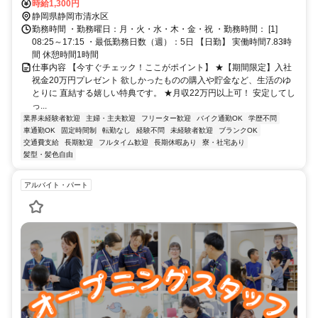
ら車で16分/JR興津駅から車で15分
時給1,300円
静岡県静岡市清水区
勤務時間 ・勤務曜日：月・火・水・木・金・祝 ・勤務時間： [1]
08:25～17:15 ・最低勤務日数（週）：5日 【日勤】 実働時間7.83時
間 休憩時間1時間
仕事内容 【今すぐチェック！ここがポイント】 ★【期間限定】入社
祝金20万円プレゼント 欲しかったものの購入や貯金など、生活のゆ
とりに 直結する嬉しい特典です。 ★月収22万円以上可！ 安定してし
っ...
業界未経験者歓迎
主婦・主夫歓迎
フリーター歓迎
バイク通勤OK
学歴不問
車通勤OK
固定時間制
転勤なし
経験不問
未経験者歓迎
ブランクOK
交通費支給
長期歓迎
フルタイム歓迎
長期休暇あり
寮・社宅あり
髪型・髪色自由
アルバイト・パート