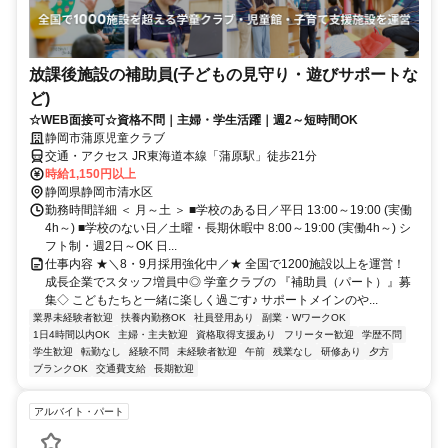
放課後施設の補助員(子どもの見守り・遊びサポートな
ど)
☆WEB面接可☆資格不問｜主婦・学生活躍｜週2～短時間OK
静岡市蒲原児童クラブ
交通・アクセス JR東海道本線「蒲原駅」徒歩21分
時給1,150円以上
静岡県静岡市清水区
勤務時間詳細 ＜ 月～土 ＞ ■学校のある日／平日 13:00～19:00 (実働
4h～) ■学校のない日／土曜・長期休暇中 8:00～19:00 (実働4h～) シ
フト制・週2日～OK 日...
仕事内容 ★＼8・9月採用強化中／★ 全国で1200施設以上を運営！
成長企業でスタッフ増員中◎ 学童クラブの 『補助員（パート）』募
集◇ こどもたちと一緒に楽しく過ごす♪ サポートメインのや...
業界未経験者歓迎
扶養内勤務OK
社員登用あり
副業・WワークOK
1日4時間以内OK
主婦・主夫歓迎
資格取得支援あり
フリーター歓迎
学歴不問
学生歓迎
転勤なし
経験不問
未経験者歓迎
午前
残業なし
研修あり
夕方
ブランクOK
交通費支給
長期歓迎
アルバイト・パート