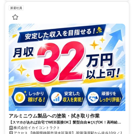
派遣社員
アルミニウム製品への塗装・拭き取り作業
【スマホがあれば自宅でWEB面接OK】髪型自由★ひげOK！高時給
1700円で3交替でも月収32万円以上可！一人でコツコツ進めるシンプル
株式会社イカイコントラクト
作業♪
アクセス 【静岡県静岡市清水区蒲原】JR新蒲原駅から徒歩10分／JR