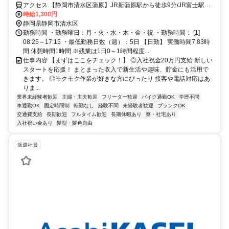
業★20～40代男女多数活躍中！
アクセス 【静岡市清水区蒲原】JR新蒲原駅から徒歩9分/JR富士駅か
ら車で16分/JR興津駅から車で15分
時給1,300円
静岡県静岡市清水区
勤務時間 ・勤務曜日：月・火・水・木・金・祝 ・勤務時間： [1]
08:25～17:15 ・最低勤務日数（週）：5日 【日勤】 実働時間7.83時
間 休憩時間1時間 ※残業は1日0～1時間程度...
仕事内容 【まずはここをチェック！】 ◎入社祝金20万円支給 新しい
スタートを応援！ まとまった収入で新生活や趣味、貯金にも活用で
きます。 ◎モクモク作業が好きな方にぴったり 接客や電話対応はあ
りま...
業界未経験者歓迎
主婦・主夫歓迎
フリーター歓迎
バイク通勤OK
学歴不問
車通勤OK
固定時間制
転勤なし
経験不問
未経験者歓迎
ブランクOK
交通費支給
長期歓迎
フルタイム歓迎
長期休暇あり
寮・社宅あり
入社祝い金あり
髪型・髪色自由
派遣社員