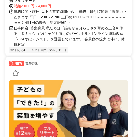
仕事です◎
フルリモート
時給2,000円～4,000円
勤務時間・曜日: 以下の営業時間から、 勤務可能な時間帯に稼働いた
だきます 平日 15:00～21:00 土日祝 09:00～20:00 ＝＝＝＝＝＝＝＝
＝＝ ①週1日の場合：想定報酬4.0...
仕事内容: 募集背景 私たちは「誰もが自分らしさを育める土台を作
る」をミッションに 子ども向けのパーソナル×オンライン運動教室
「へやすぽアシスト」を運営しています。 会員数の拡大に伴い、体
操教室...
週1日からOK
シフト自由
フルリモート
業務委託