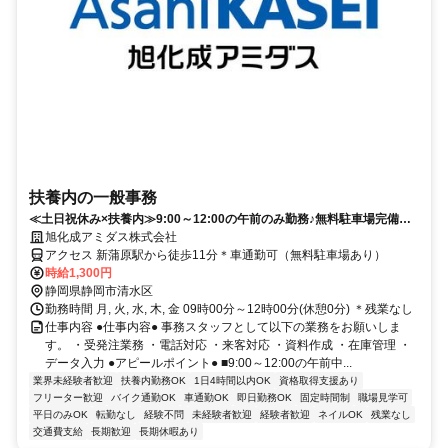
扶養内の一般事務
≪土日祝休み×扶養内≫9:00～12:00の午前のみ勤務♪無料駐車場完備で
通勤ラクラク！
旭化成アミダス株式会社
アクセス 新蒲原駅から徒歩11分＊車通勤可（無料駐車場あり）
時給1,300円
静岡県静岡市清水区
勤務時間 月, 火, 水, 木, 金 09時00分～12時00分(休憩0分) ＊残業なし
仕事内容 ●仕事内容● 事務スタッフとして以下の業務をお願いしま
す。 ・受発注業務 ・電話対応 ・来客対応 ・資料作成 ・在庫管理 ・
データ入力 ●アピールポイント● ■9:00～12:00の午前中...
業界未経験者歓迎
扶養内勤務OK
1日4時間以内OK
資格取得支援あり
フリーター歓迎
バイク通勤OK
車通勤OK
即日勤務OK
固定時間制
職場見学可
平日のみOK
転勤なし
経験不問
未経験者歓迎
経験者歓迎
ネイルOK
残業なし
交通費支給
長期歓迎
長期休暇あり