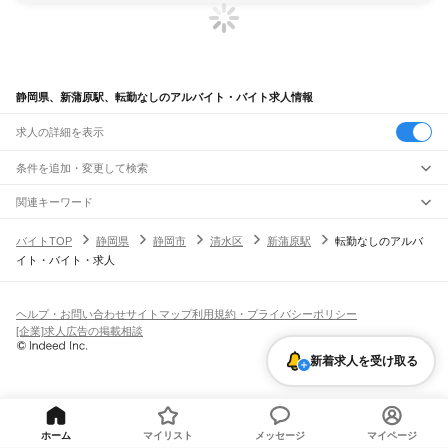
静岡県、新蒲原駅、転勤なしのアルバイト・バイト求人情報
求人の詳細を表示
条件を追加・変更して検索
市区町村を追加・変更
関連キーワード
完全在宅ワーク 全国
シール貼り 在宅
現在地周辺
ガチャガチャ
犬カフェ
静岡県
駅を追加・変更
バイトTOP
静岡県
静岡市
清水区
新蒲原駅
転勤なしのアルバ
静岡県
すべて
イト・バイト・求人
静岡市
すべて
職種を追加・変更
JR東海道本線(東京～熱海)
葵区
駿河区
清水区
熱海駅
飲食・フードサービス
浜松市
すべて
特徴を追加・変更
飲食・フードサービス
すべて
ヘルプ・お問い合わせ
サイトマップ
利用規約・プライバシーポリシー
JR身延線
中央区
浜名区
天竜区
ホールスタッフ
キッチンスタッフ
皿洗い・洗い場
精肉・鮮魚加工
給食調理
人気
[企業]求人広告の掲載相談
富士駅
柚木駅
竪堀駅
入山瀬駅
富士根駅
源道寺駅
富士宮駅
西富士宮駅
沼久保駅
雇用形態を追加・変更
パン屋（ベーカリー）
フードカウンター販売員
バー（BAR）・バーテンダー
沼津市
熱海市
三島市
富士宮市
伊東市
島田市
富士市
磐田市
焼津市
掛川市
藤枝市
日払いOK
高校生歓迎
学生歓迎
深夜の仕事
髪型・髪色自由
ひげOK
ネイルOK
芝川駅
稲子駅
新着求人を受け取る
飲食店補助（開店・閉店準備）
飲食店（店長・マネージャー）
御殿場市
袋井市
下田市
裾野市
湖西市
伊豆市
御前崎市
菊川市
伊豆の国市
ピアスOK
アルバイト・パート
履歴書不要
オープニングスタッフ
留学生・外国人活躍中
都道府県を変更
営業・販売
JR飯田線(豊橋～天竜峡)
牧之原市
芝川町
新居町
賀茂郡
田方郡
駿東郡
榛原郡
周智郡
勤務期間
正社員
出馬駅
上市場駅
浦川駅
早瀬駅
下川合駅
中部天竜駅
佐久間駅
相月駅
城西駅
向市場駅
営業・販売
すべて
短期
契約社員
単発・1日OK
長期
期間限定（春夏冬休み等）
水窪駅
大嵐駅
小和田駅
営業
テレフォンアポインター（テレアポ）
ルートセールス
コンビニ
シフト
派遣社員
フードカウンター販売員
アパレル
家電量販店・携帯販売（携帯ショップ）
土日祝のみOK
業務委託
平日のみOK
週1日からOK
週2・3日からOK
週4日以上OK
ホーム
マイリスト
メッセージ
マイページ
JR東海道本線(熱海～浜松)
販売店（店長・マネージャー）
その他販売
時間や曜日が選べる・シフト自由
固定時間・固定シフト制
シフト制