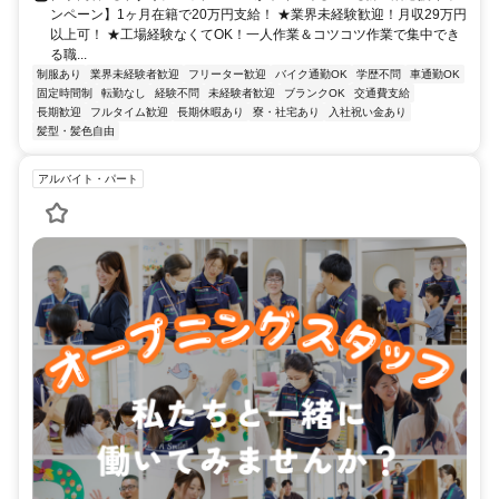
ンペーン】1ヶ月在籍で20万円支給！ ★業界未経験歓迎！月収29万円
以上可！ ★工場経験なくてOK！一人作業＆コツコツ作業で集中でき
る職...
制服あり
業界未経験者歓迎
フリーター歓迎
バイク通勤OK
学歴不問
車通勤OK
固定時間制
転勤なし
経験不問
未経験者歓迎
ブランクOK
交通費支給
長期歓迎
フルタイム歓迎
長期休暇あり
寮・社宅あり
入社祝い金あり
髪型・髪色自由
アルバイト・パート