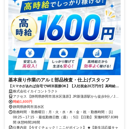
基本座り作業のアルミ部品検査・仕上げスタッフ
【スマホがあれば自宅でWEB面接OK】【入社祝金20万円付】高時給
1600円×日勤土日休みで月収29万円以上可★コツコツ作業好き必見の軽
株式会社イカイコントラクト
作業♪業界未経験歓迎！
アクセス 【静岡県静岡市清水区蒲原】JR新蒲原駅から徒歩9分／JR
富士駅から車で20分
時給1,600円
静岡県静岡市清水区
勤務時間 ・勤務曜日：月・火・水・木・金・祝 ・勤務時間： [1]
08:25～17:15 ・最低勤務日数（週）：5日 【日勤】 実働時間7.83時
間 休憩時間1時間
仕事内容 【今すぐチェック！ここがポイント】 ★【新生活応援キャ