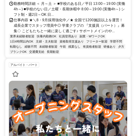
勤務時間詳細 ＜ 月～土 ＞ ■学校のある日／平日 13:00～19:00 (実働
4h～) ■学校のない日／土曜・長期休暇中 8:00～19:00 (実働4h～) シ
フト制・週2日～OK 日...
仕事内容 ★＼8・9月採用強化中／★ 全国で1200施設以上を運営！
成長企業でスタッフ増員中◎ 学童クラブの 『支援員（パート）』募
集◇ こどもたちと一緒に楽しく過ごす♪ サポートメインのや...
業界未経験者歓迎
扶養内勤務OK
社員登用あり
副業・WワークOK
1日4時間以内OK
主婦・主夫歓迎
資格取得支援あり
フリーター歓迎
学歴不問
転勤なし
経験不問
未経験者歓迎
午前
残業なし
有資格者歓迎
研修あり
夕方
ブランクOK
交通費支給
長期歓迎
アルバイト・パート