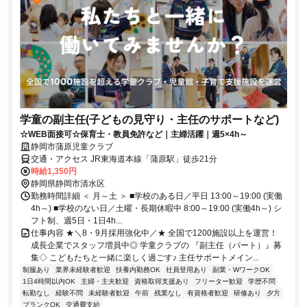
学童の副主任(子どもの見守り・主任のサポートなど)
☆WEB面接可☆保育士・教員免許など｜主婦活躍｜週5×4h～
静岡市蒲原児童クラブ
交通・アクセス JR東海道本線「蒲原駅」徒歩21分
時給1,350円
静岡県静岡市清水区
勤務時間詳細 ＜ 月～土 ＞ ■学校のある日／平日 13:00～19:00 (実働
4h～) ■学校のない日／土曜・長期休暇中 8:00～19:00 (実働4h～) シ
フト制、週5日・1日4h...
仕事内容 ★＼8・9月採用強化中／★ 全国で1200施設以上を運営！
成長企業でスタッフ増員中◎ 学童クラブの 『副主任（パート）』募
集◇ こどもたちと一緒に楽しく過ごす♪ 主任サポートメイン...
制服あり
業界未経験者歓迎
扶養内勤務OK
社員登用あり
副業・WワークOK
1日4時間以内OK
主婦・主夫歓迎
資格取得支援あり
フリーター歓迎
学歴不問
転勤なし
経験不問
未経験者歓迎
午前
残業なし
有資格者歓迎
研修あり
夕方
ブランクOK
交通費支給