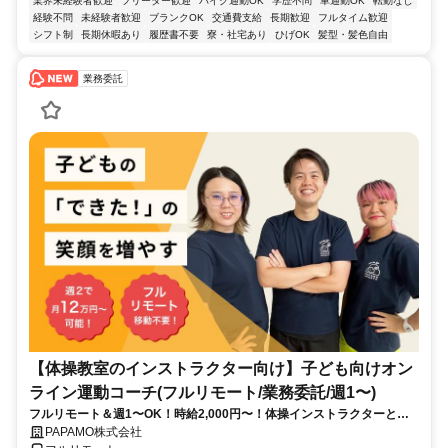
業界未経験者歓迎
フリーター歓迎
バイク通勤OK
学歴不問
車通勤OK
転勤なし
経験不問
未経験者歓迎
ブランクOK
交通費支給
長期歓迎
フルタイム歓迎
シフト制
長期休暇あり
履歴書不要
寮・社宅あり
ひげOK
髪型・髪色自由
業務委託
【体操教室のインストラクター向け】子ども向けオン
ライン運動コーチ(フルリモート/業務委託/週1〜)
フルリモート＆週1〜OK！時給2,000円〜！体操インストラクターとし
て培ってきた経験を活かしながら、スキマ時間で子どもを支援できるお
PAPAMO株式会社