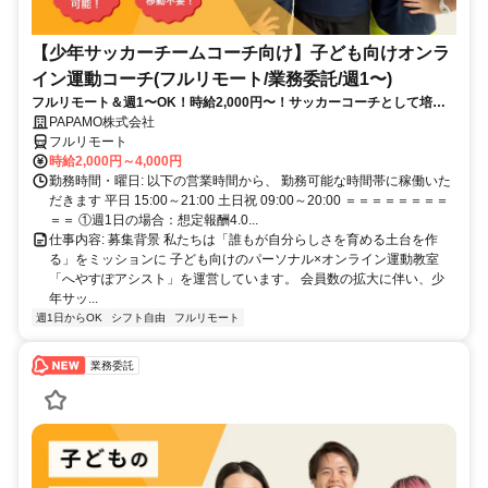
【少年サッカーチームコーチ向け】子ども向けオンラ
イン運動コーチ(フルリモート/業務委託/週1〜)
フルリモート＆週1〜OK！時給2,000円〜！サッカーコーチとして培っ
てきた経験を活かしながら、スキマ時間で子どもを支援できるお仕事で
PAPAMO株式会社
す◎
フルリモート
時給2,000円～4,000円
勤務時間・曜日: 以下の営業時間から、 勤務可能な時間帯に稼働いた
だきます 平日 15:00～21:00 土日祝 09:00～20:00 ＝＝＝＝＝＝＝＝
＝＝ ①週1日の場合：想定報酬4.0...
仕事内容: 募集背景 私たちは「誰もが自分らしさを育める土台を作
る」をミッションに 子ども向けのパーソナル×オンライン運動教室
「へやすぽアシスト」を運営しています。 会員数の拡大に伴い、少
年サッ...
週1日からOK
シフト自由
フルリモート
業務委託