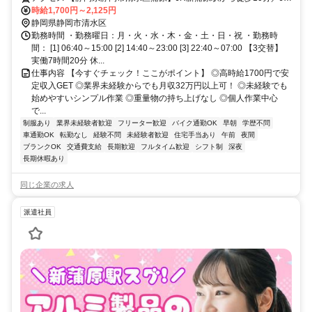
富士駅から車で15分
時給1,700円～2,125円
静岡県静岡市清水区
勤務時間 ・勤務曜日：月・火・水・木・金・土・日・祝 ・勤務時
間： [1] 06:40～15:00 [2] 14:40～23:00 [3] 22:40～07:00 【3交替】
実働7時間20分 休...
仕事内容 【今すぐチェック！ここがポイント】 ◎高時給1700円で安
定収入GET ◎業界未経験からでも月収32万円以上可！ ◎未経験でも
始めやすいシンプル作業 ◎重量物の持ち上げなし ◎個人作業中心
で...
制服あり
業界未経験者歓迎
フリーター歓迎
バイク通勤OK
早朝
学歴不問
車通勤OK
転勤なし
経験不問
未経験者歓迎
住宅手当あり
午前
夜間
ブランクOK
交通費支給
長期歓迎
フルタイム歓迎
シフト制
深夜
長期休暇あり
同じ企業の求人
派遣社員