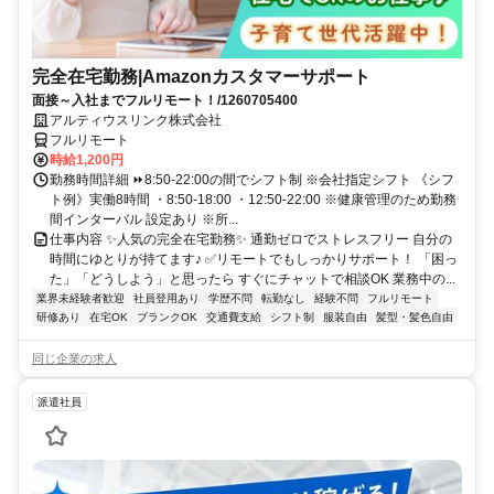
完全在宅勤務|Amazonカスタマーサポート
面接～入社までフルリモート！/1260705400
アルティウスリンク株式会社
フルリモート
時給1,200円
勤務時間詳細 ⏩8:50-22:00の間でシフト制 ※会社指定シフト 《シフ
ト例》実働8時間 ・8:50-18:00 ・12:50-22:00 ※健康管理のため勤務
間インターバル 設定あり ※所...
仕事内容 ✨人気の完全在宅勤務✨ 通勤ゼロでストレスフリー 自分の
時間にゆとりが持てます♪ ✅リモートでもしっかりサポート！ 「困っ
た」「どうしよう」と思ったら すぐにチャットで相談OK 業務中の...
業界未経験者歓迎
社員登用あり
学歴不問
転勤なし
経験不問
フルリモート
研修あり
在宅OK
ブランクOK
交通費支給
シフト制
服装自由
髪型・髪色自由
同じ企業の求人
派遣社員