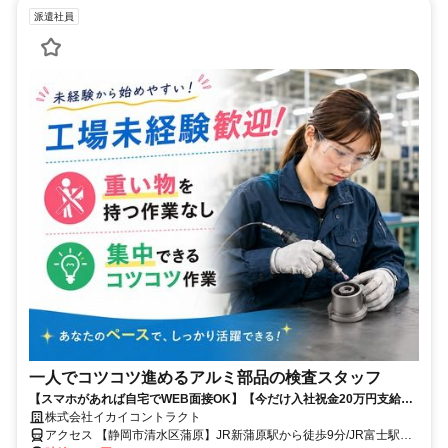
派遣社員
一人でコツコツ進めるアルミ部品の検査スタッフ
【スマホがあれば自宅でWEB面接OK】【今だけ入社祝金20万円支給】
人気の日勤土日休みのコツコツ作業のお仕事♪工場デビューにもピッタリ
株式会社イカイコントラクト
の軽作業★
アクセス 【静岡市清水区蒲原】JR新蒲原駅から徒歩9分/JR富士駅か