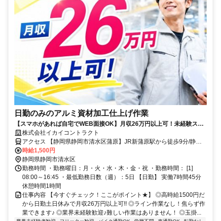
日勤のみのアルミ資材加工仕上げ作業
【スマホがあれば自宅でWEB面接OK】月収26万円以上可！未経験スタ
ート◎資格取得支援でスキルUPできる★
株式会社イカイコントラクト
アクセス 【静岡県静岡市清水区蒲原】JR新蒲原駅から徒歩9分/静岡
市立蒲原中学校から徒歩約5分
時給1,500円
静岡県静岡市清水区
勤務時間 ・勤務曜日：月・火・水・木・金・祝 ・勤務時間： [1]
08:00～16:45 ・最低勤務日数（週）：5日 【日勤】 実働7時間45分
休憩時間1時間
仕事内容 【今すぐチェック！ここがポイント★】 ◎高時給1500円だ
から日勤土日休みで月収26万円以上可!! ◎ライン作業なし！焦らず作
業できます♪ ◎業界未経験歓迎♪難しい作業はありません！ ◎玉掛...