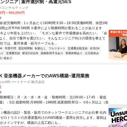
ンジニア│案件選択制・高還元SES
バコンサルティング
00円～960,000円
ト
 総労働時間：1ヶ月あたり160時間 9:30～18:30(実働8時間、休憩1時
業時間は月平均6.5時間 ※案件により勤務時間が変わることがあります
「今より年収を上げたい」 「モダンな案件で市場価値を高めたい」 「会
なく、自分で案件を選びたい」 そんなエンジニア向けの環境を整えて
当社では、案件単価・給与テーブルを...
K
学歴不問
固定時間制
転勤なし
フルリモート
交通費全額支給
在宅OK
あり
交通費支給
駅近5分以内
資格取得手当あり
長期休暇あり
土日祝休み
祝い金あり
K 音楽機器メーカーでのAWS構築~運用業務
ルHRパートナーズ 株式会社
円
ト
勤務曜日：月・火・水・木・金 ・勤務時間： [1] 09:00～17:45 ・最低
）：5日 残業時間:月9時間～19時間 就業期間:即日～ ※6ヶ月以上（長
..
ＤＪ機器の設計・製造・販売でのネットワークエンジニアのお仕事 社内
、ゼロトラストの共通基盤向けのAWS構築～運用を担当します。最初は
用がメインですが、構築の上流工程にも...