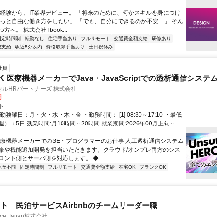
未経験から、IT業界デビュー。 「将来のために、何かスキルを身につけ
もっと自由な働き方をしたい」 「でも、自分にできるのか不安…」 そん
方へ。 株式会社Tbook...
固定時間制
転勤なし
住宅手当あり
フルリモート
交通費全額支給
研修あり
費支給
駅近5分以内
資格取得手当あり
土日祝休み
社員
 医療機器メーカーでJava・JavaScriptでの透析通信システ
ルHRパートナーズ 株式会社
円
ト
勤務曜日：月・火・水・木・金 ・勤務時間： [1] 08:30～17:10 ・最低
）：5日 残業時間:月10時間～20時間 就業期間:2026年09月上旬～
.
医療機器メーカーでのSE・プログラマーのお仕事 人工透析通信システム
修や機能追加開発を担当いただきます。クラウド/オンプレ両方のシス
ロント側とサーバ側を対応します。 ◆...
学歴不問
固定時間制
フルリモート
交通費全額支給
在宅OK
ブランクOK
ト 民泊サービスAirbnbのチームリーダー職
ance Japan株式会社