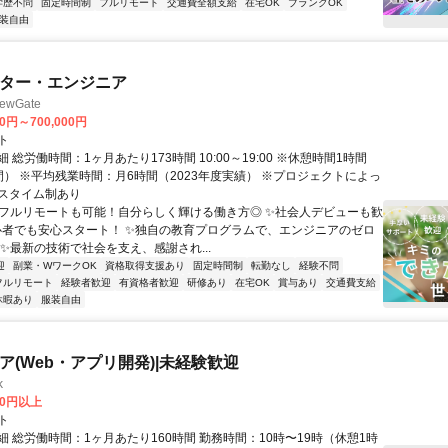
学歴不問
固定時間制
フルリモート
交通費全額支給
在宅OK
ブランクOK
装自由
イター・エンジニア
wGate
00円～700,000円
ト
 総労働時間：1ヶ月あたり173時間 10:00～19:00 ※休憩時間1時間
間） ※平均残業時間：月6時間（2023年度実績） ※プロジェクトによっ
スタイム制あり
✨フルリモートも可能！自分らしく輝ける働き方◎ ✨社会人デビューも歓
心者でも安心スタート！ ✨独自の教育プログラムで、エンジニアのゼロ
 ✨最新の技術で社会を支え、感謝され...
迎
副業・WワークOK
資格取得支援あり
固定時間制
転勤なし
経験不問
フルリモート
経験者歓迎
有資格者歓迎
研修あり
在宅OK
賞与あり
交通費支給
休暇あり
服装自由
ニア(Web・アプリ開発)|未経験歓迎
k
00円以上
ト
 総労働時間：1ヶ月あたり160時間 勤務時間：10時〜19時（休憩1時