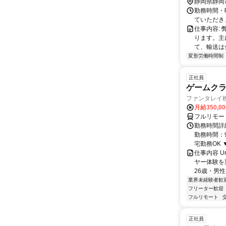
静岡県静岡
勤務時間・
ていただき
仕事内容:
ります。主
て、輸送は
変形労働時間制
正社員
ゲームクライ
ファンタレイ
月給350,0
フルリモー
勤務時間詳細
勤務時間：9
宅勤務OK ▼
仕事内容 U
ヤー体験を
26歳・男性
業界未経験者歓
フリーター歓迎
フルリモート
正社員