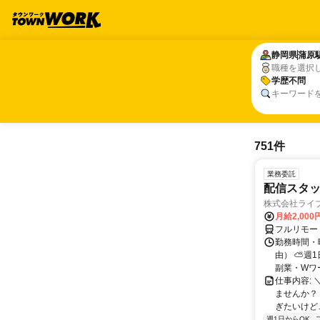
静岡県
静岡県
蒲原
蒲原
職種を選択
学歴不問
学歴不問
キーワード
751件
業務委託
配信スタッ
株式会社ライ
月給2,000
フルリモー
勤務時間・
由） ⛅週1
副業・Wワ
仕事内容: 
ませんか？
ぎたいけど…
週1日からOK