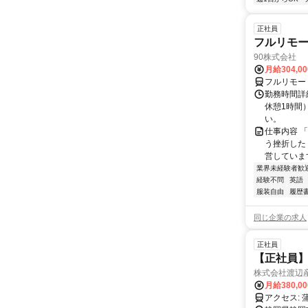
正社員
フルリモ
90株式会社
月給304,0
フルリモー
勤務時間詳
休憩1時間
い。
仕事内容 
う挫折したく
営しています
業界未経験者歓
経験不問
英語
服装自由
履歴
同じ企業の求人
正社員
【正社員】
株式会社渡辺
月給380,0
ア