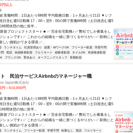
00円以上
ト
細 実働時間：1日あたり8時間 平均勤務日数：1ヶ月あたり21日 ▼シフ
祝日含む週5日勤務 17：00～翌9：00の間で実働8時間（土日祝含む週5
1時間休憩の他に前半...
★新規プロジェクトスタート★ ✅ 完全在宅勤務♪ ✅ 弊社でしか募集をし
ジションです♪ ✅ これからの組織を一緒に形づくるやりがい ✅ 前例にと
しい挑戦ができる環境 ✅...
迎
ランチタイム
社員登用あり
副業・WワークOK
フリーター歓迎
学歴不問
不問
英語
未経験者歓迎
フルリモート
経験者歓迎
ネイルOK
有資格者歓迎
K
ブランクOK
育休あり
オープニングスタッフ
長期歓迎
ト 民泊サービスAirbnbのマネージャー職
ance Japan株式会社
00円～610,000円
ト
細 実働時間：1日あたり8時間 平均勤務日数：1ヶ月あたり21日 ▼シフ
祝日含む週5日勤務 17：00～翌9：00の間で実働8時間（土日祝含む週5
1時間休憩の他に前半...
★新規プロジェクトスタート★ ✅ 完全在宅勤務♪ ✅ 弊社でしか募集をし
ジションです♪ ✅ これからの組織を一緒に形づくるやりがい ✅ 前例にと
しい挑戦ができる環境 ✅...
迎
ランチタイム
フリーター歓迎
学歴不問
転勤なし
英語
フルリモート