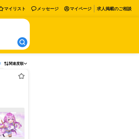
マイリスト
メッセージ
マイページ
求人掲載のご相談
存
関連度順