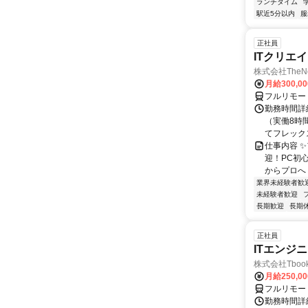
ランチタイム
駅近5分以内
服
正社員
ITクリエ
株式会社TheNe
月給300,0
フルリモー
勤務時間詳細
（実働8時
てフレック
仕事内容 
迎！PC初
からプロへ
業界未経験者歓
未経験者歓迎
長期歓迎
長期
正社員
ITエンジ
株式会社Tboo
月給250,0
フルリモー
勤務時間詳細