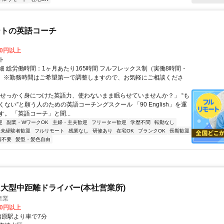
ートの英語コーチ
00円以上
ト
細 総労働時間：1ヶ月あたり165時間 フルフレックス制（実働8時間・
） ※勤務時間はご希望第一で調整しますので、お気軽にご相談くださ
「せっかく身につけた英語力、使わないまま眠らせていませんか？」 “も
ない”と願う人のための英語コーチングスクール 「90 English」を運
。 「英語コーチ」と聞...
迎
副業・WワークOK
主婦・主夫歓迎
フリーター歓迎
学歴不問
転勤なし
未経験者歓迎
フルリモート
残業なし
研修あり
在宅OK
ブランクOK
長期歓迎
書不要
髪型・髪色自由
大型中距離ドライバー(本社営業所)
産業
00円以上
クセス: 蒲原駅より車で7分