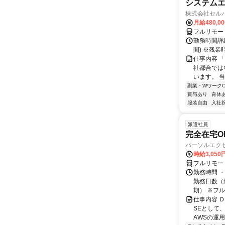
システムエ
株式会社セル
月給480,0
フルリモー
勤務時間詳細
間) ※残
仕事内容 
社都合では
います。 
副業・WワークO
賞与あり
育休
服装自由
入社
派遣社員
完全在宅O
パーソルエクセ
時給3,050
フルリモー
勤務時間 ・
勤務日数（週
期） ※フル.
仕事内容 
SEとして
AWSの運