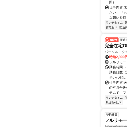
間）
仕事内容 
たい」 「
な想いを持つ
ランチタイム
賞与あり
交通
派遣
完全在宅OK
パーソルエクセ
時給2,900
フルリモー
勤務時間 ・
勤務日数（週
※6ヶ月以..
仕事内容 
の不具合改
テムで、フ
ランチタイム
駅近5分以内
契約社員
フルリモー
Teleperform