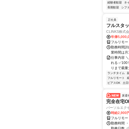
経験者歓迎
ネ
長期歓迎
シフ
正社員
フルスタッ
CLINKS株式
年俸5,000,
フルリモー
勤務時間詳細
業時間は月
仕事内容 ＼
れる ✅1
りまで裁量大
ランチタイム
フルリモート
ピアスOK
土日
派遣
完全在宅OK
パーソルエクセ
時給2,900
フルリモー
勤務時間 ・
勤務日数（週