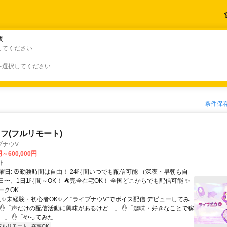
駅
駅
してください
を選択してください
条件保
フ(フルリモート)
ブナウV
円～600,000円
ト
曜日: ⏰勤務時間は自由！ 24時間いつでも配信可能 （深夜・早朝も自
日〜、1日1時間～OK！ ⛺完全在宅OK！ 全国どこからでも配信可能 ✨
ークOK
＼✨未経験・初心者OK✨／ "ライブナウV"でボイス配信 デビューしてみ
 ✋「声だけの配信活動に興味があるけど…」 ✋「趣味・好きなことで稼
」 ✋「やってみた...
フルリモート
在宅OK