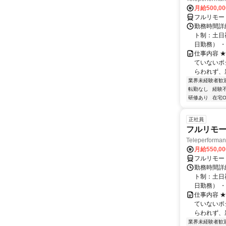
月給500,0
フルリモー
勤務時間詳
ト制：土日
日勤務） ・
仕事内容 
ていないポ
らわれず、新
業界未経験者歓
転勤なし
経験
研修あり
在宅O
正社員
フルリモー
Teleperform
月給550,0
フルリモー
勤務時間詳
ト制：土日
日勤務） ・
仕事内容 
ていないポ
らわれず、新
業界未経験者歓