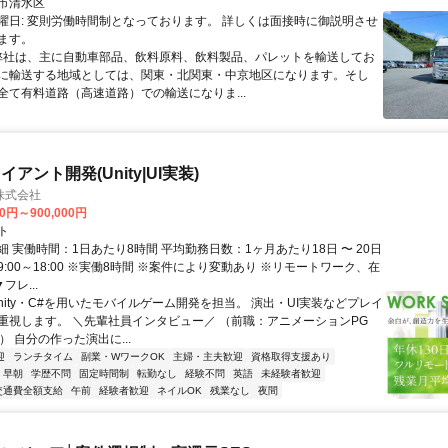
市清水区
曜日: 変則労働時間制となっております。 詳しくは面接時に御説明させ
ます。
 弊社は、主に自動車部品、飲料原料、飲料製品、パレットを輸送してお
に輸送する地域としては、関東・北関東・中京地区になります。そし
全て有料道路（高速道路）での輸送になりま...
アント開発(Unity|UI実装)
株式会社
00円～900,000円
ト
 実働時間：1日あたり8時間 平均勤務日数：1ヶ月あたり18日 〜 20日
:00～18:00 ※実働8時間 ※案件により変動あり ※リモートワーク、在
フレ...
nity・C#を用いたモバイルゲーム開発を担当。 演出・UI実装などプレイ
重視します。 ＼先輩社員インタビュー／ （前職：アニメーションPG
） 自分の作った演出に...
迎
ランチタイム
副業・WワークOK
主婦・主夫歓迎
資格取得支援あり
早朝
学歴不問
固定時間制
転勤なし
経験不問
英語
未経験者歓迎
交通費全額支給
午前
経験者歓迎
ネイルOK
残業なし
夜間