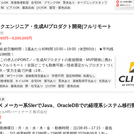
イルOK
有資格者歓迎
在宅OK
ブランクOK
育休あり
オープニングスタッフ
ト制
ピアスOK
服装自由
ひげOK
髪型・髪色自由
クエンジニア・生成AIプロダクト開発|フルリモート
会社
000円～8,000,000円
ト
 総労働時間：1週あたり40時間 10:00～19:00（休憩60分） ★平均残
10時間！
この求人のPOINT／ ✅生成AIプロダクトの新規開発・MVP開発に携わ
00％フルリモート！全国どこでも勤務可能 ✅技術選定からプロダクトづく
 ✅実力主義で評価（1年...
副業・WワークOK
資格取得支援あり
学歴不問
固定時間制
転勤なし
経験者歓迎
ネイルOK
在宅OK
賞与あり
育休あり
資格取得手当あり
社割あり
祝休み
服装自由
寮・社宅あり
ひげOK
髪型・髪色自由
社員
 メーカー系SIerでJava、OracleDBでの経理系システム移行
ルHRパートナーズ 株式会社
円
ト
勤務曜日：月・火・水・木・金 ・勤務時間： [1] 08:45～17:15 ・最低
）：5日 残業時間:月15時間～15時間 就業期間:2026年09月上旬～