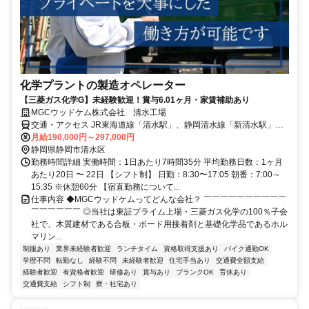
化学プラントの製造オペレーター
【三菱ガス化学G】未経験歓迎！賞与6.01ヶ月・家賃補助あり
MGCウッドケム株式会社 清水工場
交通・アクセス JR東海道線「清水駅」、静岡清水線「新清水駅」よ
り徒歩10～15分 ※マイカー通勤要相談
月給190,000円～297,000円
静岡県静岡市清水区
勤務時間詳細 実働時間：1日あたり7時間35分 平均勤務日数：1ヶ月
あたり20日 〜 22日 【シフト制】 日勤：8:30〜17:05 朝番：7:00～
15:35 ※休憩60分 【宿直勤務について...
仕事内容 ◆MGCウッドケムってどんな会社？ ￣￣￣￣￣￣￣￣￣￣
￣￣￣￣￣￣ ◎当社は東証プライム上場・三菱ガス化学の100％子会
社で、木質建材である合板・ボード用接着剤と基礎化学品であるホル
マリン...
制服あり
業界未経験者歓迎
ランチタイム
資格取得支援あり
バイク通勤OK
学歴不問
転勤なし
経験不問
未経験者歓迎
住宅手当あり
交通費全額支給
経験者歓迎
有資格者歓迎
研修あり
賞与あり
ブランクOK
育休あり
交通費支給
シフト制
寮・社宅あり