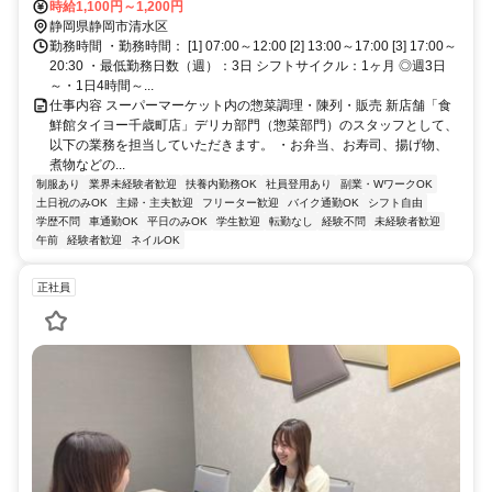
時給1,100円～1,200円
静岡県静岡市清水区
勤務時間 ・勤務時間： [1] 07:00～12:00 [2] 13:00～17:00 [3] 17:00～
20:30 ・最低勤務日数（週）：3日 シフトサイクル：1ヶ月 ◎週3日
～・1日4時間～...
仕事内容 スーパーマーケット内の惣菜調理・陳列・販売 新店舗「食
鮮館タイヨー千歳町店」デリカ部門（惣菜部門）のスタッフとして、
以下の業務を担当していただきます。 ・お弁当、お寿司、揚げ物、
煮物などの...
制服あり
業界未経験者歓迎
扶養内勤務OK
社員登用あり
副業・WワークOK
土日祝のみOK
主婦・主夫歓迎
フリーター歓迎
バイク通勤OK
シフト自由
学歴不問
車通勤OK
平日のみOK
学生歓迎
転勤なし
経験不問
未経験者歓迎
午前
経験者歓迎
ネイルOK
正社員