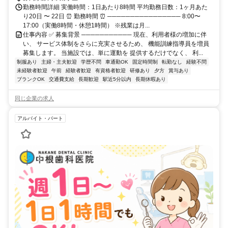
勤務時間詳細 実働時間：1日あたり8時間 平均勤務日数：1ヶ月あた
り20日 〜 22日 ⏰ 勤務時間 ⏰ ──────────────── 8:00〜
17:00（実働8時間・休憩1時間） ※残業は月...
仕事内容 ✅ 募集背景 ─────────── 現在、利用者様の増加に伴
い、 サービス体制をさらに充実させるため、 機能訓練指導員を増員
募集します。 当施設では、単に運動を 提供するだけでなく、 利...
制服あり
主婦・主夫歓迎
学歴不問
車通勤OK
固定時間制
転勤なし
経験不問
未経験者歓迎
午前
経験者歓迎
有資格者歓迎
研修あり
夕方
賞与あり
ブランクOK
交通費支給
長期歓迎
駅近5分以内
長期休暇あり
同じ企業の求人
アルバイト・パート