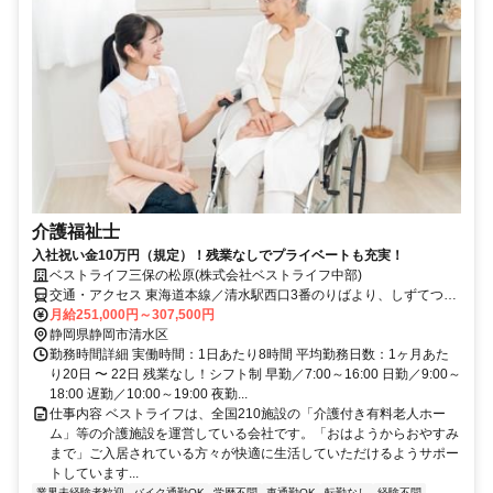
介護福祉士
入社祝い金10万円（規定）！残業なしでプライベートも充実！
ベストライフ三保の松原(株式会社ベストライフ中部)
交通・アクセス 東海道本線／清水駅西口3番のりばより、しずてつジ
ャストライン／三保本町下車徒歩8分
月給251,000円～307,500円
静岡県静岡市清水区
勤務時間詳細 実働時間：1日あたり8時間 平均勤務日数：1ヶ月あた
り20日 〜 22日 残業なし！シフト制 早勤／7:00～16:00 日勤／9:00～
18:00 遅勤／10:00～19:00 夜勤...
仕事内容 ベストライフは、全国210施設の「介護付き有料老人ホー
ム」等の介護施設を運営している会社です。「おはようからおやすみ
まで」ご入居されている方々が快適に生活していただけるようサポー
トしています...
業界未経験者歓迎
バイク通勤OK
学歴不問
車通勤OK
転勤なし
経験不問