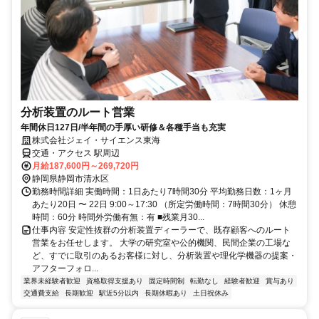
分析装置のルート営業
年間休日127日/半年間の手厚い研修＆各種手当も充実
株式会社ジェイ・サイエンス東海
交通・アクセス 駅周辺
月給187,600円～269,720円
静岡県静岡市清水区
勤務時間詳細 実働時間：1日あたり7時間30分 平均勤務日数：1ヶ月
あたり20日 〜 22日 9:00～17:30 （所定労働時間：7時間30分） 休憩
時間：60分 時間外労働有無：有 ■残業月30...
仕事内容 安定性抜群の分析装置ディーラーで、既存顧客へのルート
営業をお任せします。 大学の研究室や公的機関、民間企業の工場な
ど、すでに取引のあるお客様に対し、分析装置や理化学機器の提案・
アフターフォロ...
業界未経験者歓迎
資格取得支援あり
固定時間制
転勤なし
経験者歓迎
賞与あり
交通費支給
長期歓迎
駅近5分以内
長期休暇あり
土日祝休み