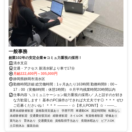
一般事務
創業102年の安定企業★コミュ力重視の採用！
清水支店
交通・アクセス 新清水駅より車で17分
月給222,400円～305,000円
静岡県静岡市清水区
勤務時間詳細 総労働時間：1ヶ月あたり163時間 勤務時間8：00～
17：00（実働8時間：休憩1時間） ※月平均残業時間20時間以内
仕事内容 ＼コミュニケーション能力重視の採用♪／ 人と話すのが好き
な方歓迎します！ 基本のPC操作ができれば大丈夫です◎ ＊＊＊ ぜひ
ご応募くださいね！ ＊＊＊ ―――・☆【求人POINT】☆・――...
業界未経験者歓迎
資格取得支援あり
学歴不問
車通勤OK
固定時間制
転勤なし
未経験者歓迎
交通費全額支給
経験者歓迎
ネイルOK
有資格者歓迎
研修あり
賞与あり
育休あり
交通費支給
資格取得手当あり
長期休暇あり
ピアスOK
土日祝休み
服装自由