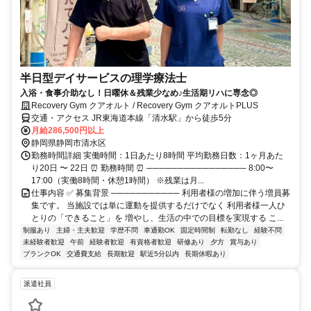
半日型デイサービスの理学療法士
入浴・食事介助なし！日曜休＆残業少なめ♪生活期リハに専念◎
Recovery Gym クアオルト / Recovery Gym クアオルトPLUS
交通・アクセス JR東海道本線「清水駅」から徒歩5分
月給286,500円以上
静岡県静岡市清水区
勤務時間詳細 実働時間：1日あたり8時間 平均勤務日数：1ヶ月あた
り20日 〜 22日 ⏰ 勤務時間 ⏰ ──────────────── 8:00〜
17:00（実働8時間・休憩1時間） ※残業は月...
仕事内容 ✅ 募集背景 ─────────── 利用者様の増加に伴う増員募
集です。 当施設では単に運動を提供するだけでなく 利用者様一人ひ
とりの「できること」を 増やし、生活の中での目標を実現する こ...
制服あり
主婦・主夫歓迎
学歴不問
車通勤OK
固定時間制
転勤なし
経験不問
未経験者歓迎
午前
経験者歓迎
有資格者歓迎
研修あり
夕方
賞与あり
ブランクOK
交通費支給
長期歓迎
駅近5分以内
長期休暇あり
派遣社員