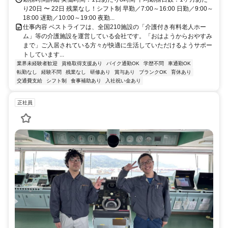
り20日 〜 22日 残業なし！シフト制 早勤／7:00～16:00 日勤／9:00～
18:00 遅勤／10:00～19:00 夜勤...
仕事内容 ベストライフは、全国210施設の「介護付き有料老人ホー
ム」等の介護施設を運営している会社です。「おはようからおやすみ
まで」ご入居されている方々が快適に生活していただけるようサポー
トしています...
業界未経験者歓迎
資格取得支援あり
バイク通勤OK
学歴不問
車通勤OK
転勤なし
経験不問
残業なし
研修あり
賞与あり
ブランクOK
育休あり
交通費支給
シフト制
食事補助あり
入社祝い金あり
正社員