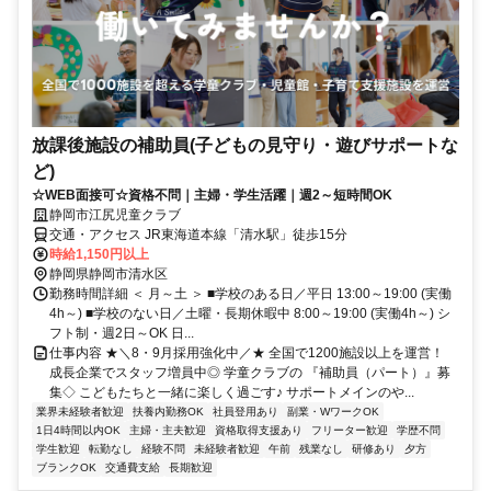
放課後施設の補助員(子どもの見守り・遊びサポートな
ど)
☆WEB面接可☆資格不問｜主婦・学生活躍｜週2～短時間OK
静岡市江尻児童クラブ
交通・アクセス JR東海道本線「清水駅」徒歩15分
時給1,150円以上
静岡県静岡市清水区
勤務時間詳細 ＜ 月～土 ＞ ■学校のある日／平日 13:00～19:00 (実働
4h～) ■学校のない日／土曜・長期休暇中 8:00～19:00 (実働4h～) シ
フト制・週2日～OK 日...
仕事内容 ★＼8・9月採用強化中／★ 全国で1200施設以上を運営！
成長企業でスタッフ増員中◎ 学童クラブの 『補助員（パート）』募
集◇ こどもたちと一緒に楽しく過ごす♪ サポートメインのや...
業界未経験者歓迎
扶養内勤務OK
社員登用あり
副業・WワークOK
1日4時間以内OK
主婦・主夫歓迎
資格取得支援あり
フリーター歓迎
学歴不問
学生歓迎
転勤なし
経験不問
未経験者歓迎
午前
残業なし
研修あり
夕方
ブランクOK
交通費支給
長期歓迎