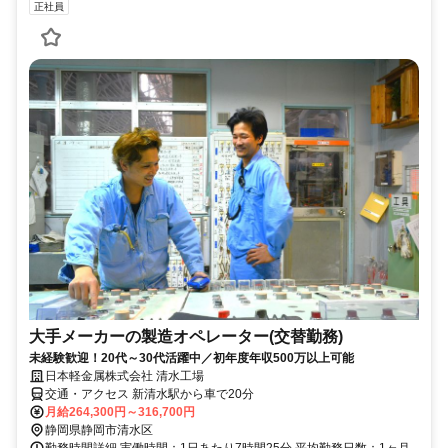
正社員
大手メーカーの製造オペレーター(交替勤務)
未経験歓迎！20代～30代活躍中／初年度年収500万以上可能
日本軽金属株式会社 清水工場
交通・アクセス 新清水駅から車で20分
月給264,300円～316,700円
静岡県静岡市清水区
勤務時間詳細 実働時間：1日あたり7時間25分 平均勤務日数：1ヶ月