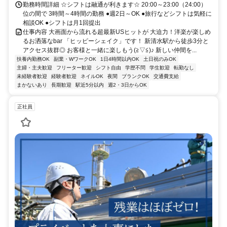
勤務時間詳細 ☆シフトは融通が利きます☆ 20:00～23:00（24:00）
位の間で 3時間～4時間の勤務 ●週2日～OK ●旅行などシフトは気軽に
相談OK ●シフトは月1回提出
仕事内容 大画面から流れる超最新USヒットが 大迫力！洋楽が楽しめ
るお洒落なbar 「ヒッピーシェイク」です！ 新清水駅から徒歩3分と
アクセス抜群◎ お客様と一緒に楽しもう(≧▽≦)♪ 新しい仲間を...
扶養内勤務OK
副業・WワークOK
1日4時間以内OK
土日祝のみOK
主婦・主夫歓迎
フリーター歓迎
シフト自由
学歴不問
学生歓迎
転勤なし
未経験者歓迎
経験者歓迎
ネイルOK
夜間
ブランクOK
交通費支給
まかないあり
長期歓迎
駅近5分以内
週2・3日からOK
正社員