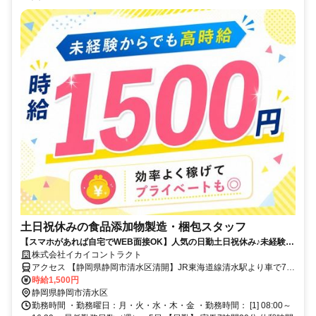
土日祝休みの食品添加物製造・梱包スタッフ
【スマホがあれば自宅でWEB面接OK】人気の日勤土日祝休み♪未経験か
らでも高時給1500円スタート★ほぼ残業なしでプライベートも大切にで
株式会社イカイコントラクト
きます。
アクセス 【静岡県静岡市清水区清開】JR東海道線清水駅より車で7
分/ベイドリーム清水から車で約4分
時給1,500円
静岡県静岡市清水区
勤務時間 ・勤務曜日：月・火・水・木・金 ・勤務時間： [1] 08:00～