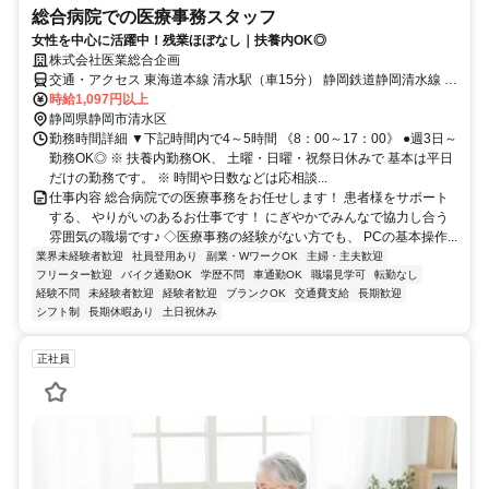
総合病院での医療事務スタッフ
女性を中心に活躍中！残業ほぼなし｜扶養内OK◎
株式会社医業総合企画
交通・アクセス 東海道本線 清水駅（車15分） 静岡鉄道静岡清水線 新
清水駅（車10分）
時給1,097円以上
静岡県静岡市清水区
勤務時間詳細 ▼下記時間内で4～5時間 《8：00～17：00》 ●週3日～
勤務OK◎ ※ 扶養内勤務OK、 土曜・日曜・祝祭日休みで 基本は平日
だけの勤務です。 ※ 時間や日数などは応相談...
仕事内容 総合病院での医療事務をお任せします！ 患者様をサポート
する、 やりがいのあるお仕事です！ にぎやかでみんなで協力し合う
雰囲気の職場です♪ ◇医療事務の経験がない方でも、 PCの基本操作...
業界未経験者歓迎
社員登用あり
副業・WワークOK
主婦・主夫歓迎
フリーター歓迎
バイク通勤OK
学歴不問
車通勤OK
職場見学可
転勤なし
経験不問
未経験者歓迎
経験者歓迎
ブランクOK
交通費支給
長期歓迎
シフト制
長期休暇あり
土日祝休み
正社員