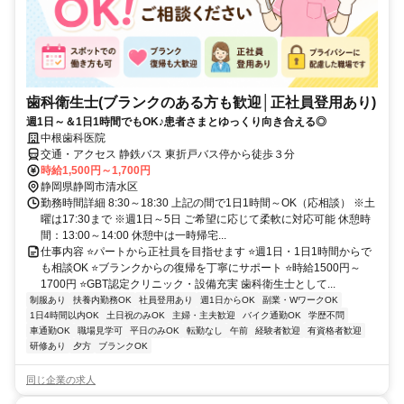
歯科衛生士(ブランクのある方も歓迎│正社員登用あり)
週1日～＆1日1時間でもOK♪患者さまとゆっくり向き合える◎
中根歯科医院
交通・アクセス 静鉄バス 東折戸バス停から徒歩３分
時給1,500円～1,700円
静岡県静岡市清水区
勤務時間詳細 8:30～18:30 上記の間で1日1時間～OK（応相談） ※土
曜は17:30まで ※週1日～5日 ご希望に応じて柔軟に対応可能 休憩時
間：13:00～14:00 休憩中は一時帰宅...
仕事内容 ⭐パートから正社員を目指せます ⭐週1日・1日1時間からで
も相談OK ⭐ブランクからの復帰を丁寧にサポート ⭐時給1500円～
1700円 ⭐GBT認定クリニック・設備充実 歯科衛生士として...
制服あり
扶養内勤務OK
社員登用あり
週1日からOK
副業・WワークOK
1日4時間以内OK
土日祝のみOK
主婦・主夫歓迎
バイク通勤OK
学歴不問
車通勤OK
職場見学可
平日のみOK
転勤なし
午前
経験者歓迎
有資格者歓迎
研修あり
夕方
ブランクOK
同じ企業の求人