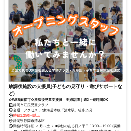
放課後施設の支援員(子どもの見守り・遊びサポートな
ど)
☆WEB面接可☆放課後児童支援員｜主婦活躍｜週2～短時間OK
静岡市江尻児童クラブ
交通・アクセス JR東海道本線「清水駅」徒歩15分
時給1,250円以上
静岡県静岡市清水区
勤務時間詳細 ＜ 月～土 ＞ ■学校のある日／平日 13:00～19:00 (実働