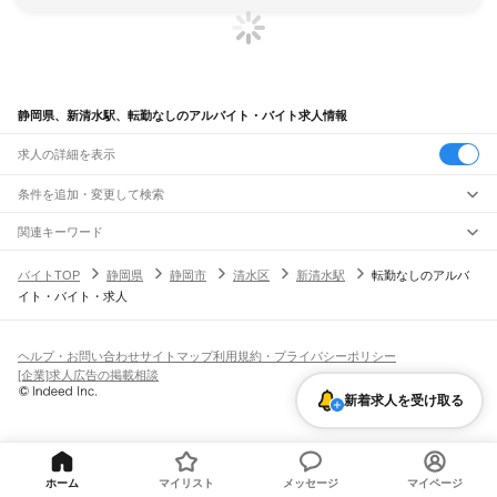
静岡県、新清水駅、転勤なしのアルバイト・バイト求人情報
求人の詳細を表示
条件を追加・変更して検索
市区町村を追加・変更
関連キーワード
完全在宅ワーク 全国
シール貼り 在宅
現在地周辺
ガチャガチャ
犬カフェ
静岡県
駅を追加・変更
バイトTOP
静岡県
静岡市
清水区
新清水駅
転勤なしのアルバ
静岡県
すべて
イト・バイト・求人
静岡市
すべて
職種を追加・変更
JR東海道本線(東京～熱海)
葵区
駿河区
清水区
熱海駅
飲食・フードサービス
浜松市
すべて
特徴を追加・変更
飲食・フードサービス
すべて
ヘルプ・お問い合わせ
サイトマップ
利用規約・プライバシーポリシー
JR身延線
中央区
浜名区
天竜区
ホールスタッフ
キッチンスタッフ
皿洗い・洗い場
精肉・鮮魚加工
給食調理
人気
[企業]求人広告の掲載相談
富士駅
柚木駅
竪堀駅
入山瀬駅
富士根駅
源道寺駅
富士宮駅
西富士宮駅
沼久保駅
雇用形態を追加・変更
パン屋（ベーカリー）
フードカウンター販売員
バー（BAR）・バーテンダー
沼津市
熱海市
三島市
富士宮市
伊東市
島田市
富士市
磐田市
焼津市
掛川市
藤枝市
日払いOK
高校生歓迎
学生歓迎
深夜の仕事
髪型・髪色自由
ひげOK
ネイルOK
芝川駅
稲子駅
新着求人を受け取る
飲食店補助（開店・閉店準備）
飲食店（店長・マネージャー）
御殿場市
袋井市
下田市
裾野市
湖西市
伊豆市
御前崎市
菊川市
伊豆の国市
ピアスOK
アルバイト・パート
履歴書不要
オープニングスタッフ
留学生・外国人活躍中
都道府県を変更
営業・販売
JR飯田線(豊橋～天竜峡)
牧之原市
芝川町
新居町
賀茂郡
田方郡
駿東郡
榛原郡
周智郡
勤務期間
正社員
出馬駅
上市場駅
浦川駅
早瀬駅
下川合駅
中部天竜駅
佐久間駅
相月駅
城西駅
向市場駅
営業・販売
すべて
短期
契約社員
単発・1日OK
長期
期間限定（春夏冬休み等）
水窪駅
大嵐駅
小和田駅
営業
テレフォンアポインター（テレアポ）
ルートセールス
コンビニ
シフト
派遣社員
フードカウンター販売員
アパレル
家電量販店・携帯販売（携帯ショップ）
ホーム
マイリスト
メッセージ
マイページ
土日祝のみOK
業務委託
平日のみOK
週1日からOK
週2・3日からOK
週4日以上OK
JR東海道本線(熱海～浜松)