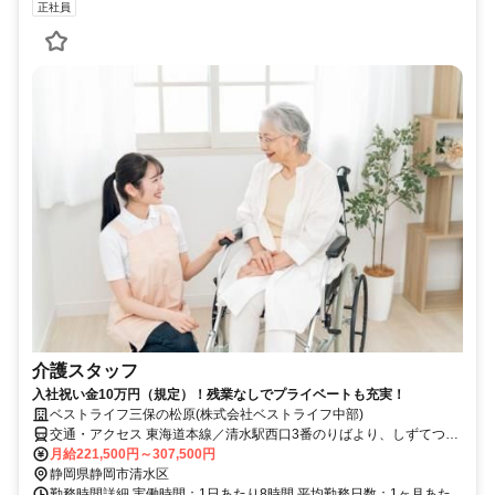
正社員
介護スタッフ
入社祝い金10万円（規定）！残業なしでプライベートも充実！
ベストライフ三保の松原(株式会社ベストライフ中部)
交通・アクセス 東海道本線／清水駅西口3番のりばより、しずてつジ
ャストライン／三保本町下車徒歩8分
月給221,500円～307,500円
静岡県静岡市清水区
勤務時間詳細 実働時間：1日あたり8時間 平均勤務日数：1ヶ月あた