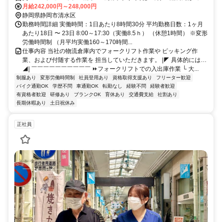
倉庫となり、勤務地は異なります
月給242,000円～248,000円
静岡県静岡市清水区
勤務時間詳細 実働時間：1日あたり8時間30分 平均勤務日数：1ヶ月
あたり18日 〜 23日 8:00～17:30（実働8.5ｈ） （休憩1時間） ※変形
労働時間制 （月平均実働160～170時間...
仕事内容 当社の物流倉庫内でフォークリフト作業や ピッキング作
業、および付随する作業を 担当していただきます。 |◤ 具体的には…
◢| ￣￣￣￣￣￣￣￣￣￣ ⏩フォークリフトでの入出庫作業 └ 大...
制服あり
変形労働時間制
社員登用あり
資格取得支援あり
フリーター歓迎
バイク通勤OK
学歴不問
車通勤OK
転勤なし
経験不問
経験者歓迎
有資格者歓迎
研修あり
ブランクOK
育休あり
交通費支給
社割あり
長期休暇あり
土日祝休み
正社員