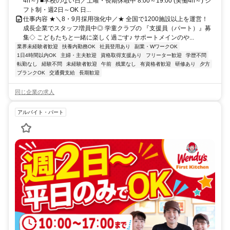
4h～) ■学校のない日／土曜・長期休暇中 8:00～19:00 (実働4h～) シ
フト制・週2日～OK 日...
仕事内容 ★＼8・9月採用強化中／★ 全国で1200施設以上を運営！
成長企業でスタッフ増員中◎ 学童クラブの 『支援員（パート）』募
集◇ こどもたちと一緒に楽しく過ごす♪ サポートメインのや...
業界未経験者歓迎
扶養内勤務OK
社員登用あり
副業・WワークOK
1日4時間以内OK
主婦・主夫歓迎
資格取得支援あり
フリーター歓迎
学歴不問
転勤なし
経験不問
未経験者歓迎
午前
残業なし
有資格者歓迎
研修あり
夕方
ブランクOK
交通費支給
長期歓迎
同じ企業の求人
アルバイト・パート