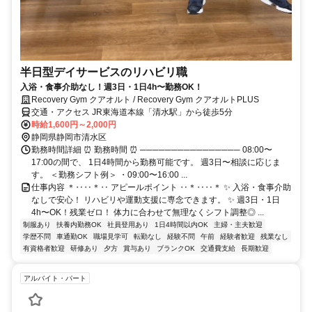
半日型デイサービスのリハビリ職
入浴・食事介助なし！週3日・1日4h〜勤務OK！
Recovery Gym クアオルト / Recovery Gym クアオルトPLUS
交通・アクセス JR東海道本線「清水駅」から徒歩5分
時給1,600円～2,000円
静岡県静岡市清水区
勤務時間詳細 ⏰ 勤務時間 ⏰ ──────────────── 08:00〜
17:00の間で、 1日4時間から勤務可能です。 週3日〜相談に応じま
す。 ＜勤務シフト例＞ ・09:00〜16:00 ...
仕事内容 ＊‥‥＊‥ アピールポイント ‥＊‥‥＊ ✨ 入浴・食事介助
なしで安心！ リハビリや運動支援に専念できます。 ✨ 週3日・1日
4h〜OK！残業ゼロ！ 体力に合わせて無理なくシフト調整◎ ...
制服あり
扶養内勤務OK
社員登用あり
1日4時間以内OK
主婦・主夫歓迎
学歴不問
車通勤OK
職場見学可
転勤なし
経験不問
午前
経験者歓迎
残業なし
有資格者歓迎
研修あり
夕方
賞与あり
ブランクOK
交通費支給
長期歓迎
アルバイト・パート