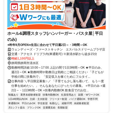
ホール&調理スタッフ(ハンバーガー・パスタ屋│平日
のみ)
⭐昨年9月OPEN⭐生活に合わせて平日週2日～・3時間～OK
ウェンディーズ・ファーストキッチン エスパルスドリームプラザ店
交通・アクセス ドリプラ内(車通勤可) ※新清水駅から徒歩15分
時給1,100円以上
静岡県静岡市清水区
勤務時間詳細 10:00～17:00 上記の間で1日3時間～OK ★平日のみ、
週2日～OK ★勤務時間や勤務日は気軽にご相談ください 「子どもが
学校の間に扶養内で」 「安定収入を稼ぐためにフルタイ...
仕事内容 ＼平日限定募集✨／ 「子育ても少し落ち着いて、 もう一度
仕事を始めたい。」 そんなあなたにぴったりの募集。 ⭐平日のみ ⭐週
2日～・1日3時間～OK ⭐扶養内勤務OK 飲食店でのお仕...
制服あり
業界未経験者歓迎
扶養内勤務OK
社員登用あり
副業・WワークOK
1日4時間以内OK
主婦・主夫歓迎
フリーター歓迎
バイク通勤OK
学歴不問
車通勤OK
平日のみOK
学生歓迎
転勤なし
経験不問
未経験者歓迎
月1シフト提出
ブランクOK
交通費支給
長期歓迎