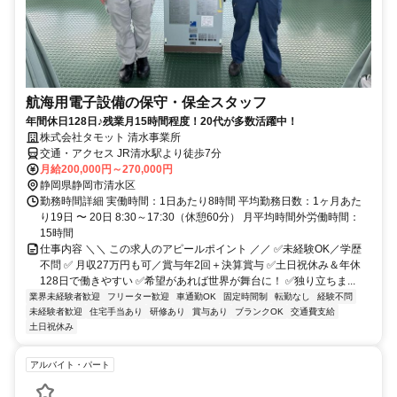
航海用電子設備の保守・保全スタッフ
年間休日128日♪残業月15時間程度！20代が多数活躍中！
株式会社タモット 清水事業所
交通・アクセス JR清水駅より徒歩7分
月給200,000円～270,000円
静岡県静岡市清水区
勤務時間詳細 実働時間：1日あたり8時間 平均勤務日数：1ヶ月あた
り19日 〜 20日 8:30～17:30（休憩60分） 月平均時間外労働時間：
15時間
仕事内容 ＼＼ この求人のアピールポイント ／／ ✅未経験OK／学歴
不問 ✅ 月収27万円も可／賞与年2回＋決算賞与 ✅土日祝休み＆年休
128日で働きやすい ✅希望があれば世界が舞台に！ ✅独り立ちま...
業界未経験者歓迎
フリーター歓迎
車通勤OK
固定時間制
転勤なし
経験不問
未経験者歓迎
住宅手当あり
研修あり
賞与あり
ブランクOK
交通費支給
土日祝休み
アルバイト・パート