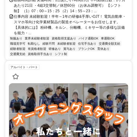
あたり21日 ・4組3交替制／休憩60分 （お休み調整可） 【シフト
制】 （1）07：00～15：25 （2）14：55～23：...
仕事内容 未経験歓迎！半年～1年の研修&手厚いOJT！ 電気自動車・
スマホ等向け化学素材製品の製造オペレーターをお任せします。
【具体的には】 粉砕機、キルン、分離機、ミキサー等の多様な設備
を能力・...
制服あり
業界未経験者歓迎
資格取得支援あり
バイク通勤OK
車通勤OK
職場見学可
転勤なし
経験不問
未経験者歓迎
住宅手当あり
交通費全額支給
経験者歓迎
有資格者歓迎
研修あり
賞与あり
ブランクOK
育休あり
交通費支給
資格取得手当あり
シフト制
アルバイト・パート