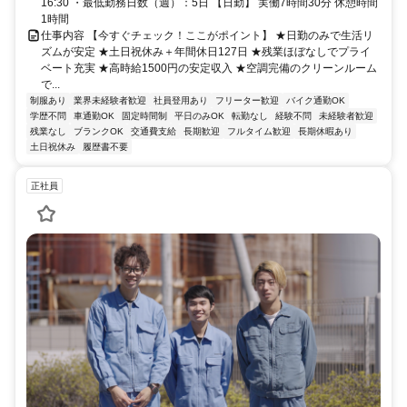
16:30 ・最低勤務日数（週）：5日 【日勤】 実働7時間30分 休憩時間
1時間
仕事内容 【今すぐチェック！ここがポイント】 ★日勤のみで生活リ
ズムが安定 ★土日祝休み＋年間休日127日 ★残業ほぼなしでプライ
ベート充実 ★高時給1500円の安定収入 ★空調完備のクリーンルーム
で...
制服あり
業界未経験者歓迎
社員登用あり
フリーター歓迎
バイク通勤OK
学歴不問
車通勤OK
固定時間制
平日のみOK
転勤なし
経験不問
未経験者歓迎
残業なし
ブランクOK
交通費支給
長期歓迎
フルタイム歓迎
長期休暇あり
土日祝休み
履歴書不要
正社員