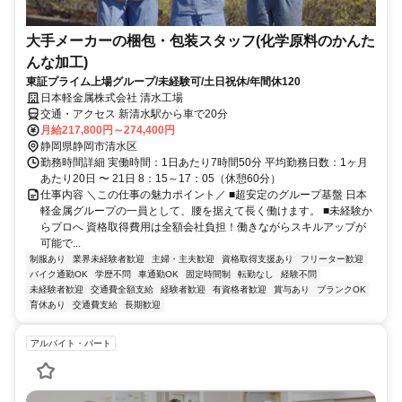
大手メーカーの梱包・包装スタッフ(化学原料のかんた
んな加工)
東証プライム上場グループ/未経験可/土日祝休/年間休120
日本軽金属株式会社 清水工場
交通・アクセス 新清水駅から車で20分
月給217,800円～274,400円
静岡県静岡市清水区
勤務時間詳細 実働時間：1日あたり7時間50分 平均勤務日数：1ヶ月
あたり20日 〜 21日 8：15～17：05（休憩60分）
仕事内容 ＼この仕事の魅力ポイント／ ■超安定のグループ基盤 日本
軽金属グループの一員として、腰を据えて長く働けます。 ■未経験か
らプロへ 資格取得費用は全額会社負担！働きながらスキルアップが
可能で...
制服あり
業界未経験者歓迎
主婦・主夫歓迎
資格取得支援あり
フリーター歓迎
バイク通勤OK
学歴不問
車通勤OK
固定時間制
転勤なし
経験不問
未経験者歓迎
交通費全額支給
経験者歓迎
有資格者歓迎
賞与あり
ブランクOK
育休あり
交通費支給
長期歓迎
アルバイト・パート