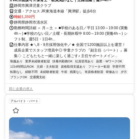
静岡市興津児童クラブ
交通・アクセス JR東海道本線「興津駅」徒歩6分
時給1,350円
静岡県静岡市清水区
勤務時間詳細 ＜ 月～土 ＞ ■学校のある日／平日 13:00～19:00 (実働
4h～) ■学校のない日／土曜・長期休暇中 8:00～19:00 (実働4h～) シ
フト制、週5日・1日4h...
仕事内容 ★＼8・9月採用強化中／★ 全国で1200施設以上を運営！
成長企業でスタッフ増員中◎ 学童クラブの 『副主任（パート）』募
集◇ こどもたちと一緒に楽しく過ごす♪ 主任サポートメイン...
制服あり
業界未経験者歓迎
扶養内勤務OK
社員登用あり
副業・WワークOK
1日4時間以内OK
主婦・主夫歓迎
資格取得支援あり
フリーター歓迎
学歴不問
転勤なし
経験不問
未経験者歓迎
午前
残業なし
有資格者歓迎
研修あり
夕方
ブランクOK
交通費支給
同じ企業の求人
アルバイト・パート