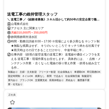
送電工事の維持管理スタッフ
＼ 送電工事 ／《経験者募集》スキル活かして約50年の安定企業で働こ
う♪3食食事付き＆社員寮あり
山電株式会社
アクセス 主に関東エリア
月給310,000円～350,000円
静岡県静岡市清水区
時間・勤務日詳細 8:00～17:00 ※現場により多少異なる ※シフト制
★無駄な残業はせず、 キリのいいところで キッチリ終わる社風です
★雨天時はその日できることだけやり、 中途半端に半...
仕事内容 《鉄塔の架空送電の送電工事》 送電線や通信インフラを支
える 送電工事・現場作業をお任せします。 具体的には、 ・点検・メ
ンテナンス作業 ・古くなった電線の張り替え作業 ・鉄塔を組み立て
る作...
制服あり
主婦・主夫歓迎
フリーター歓迎
社会保険あり
車通勤OK
即日勤務OK
固定時間制
ネイルOK
残業なし
夜間
寸志あり
社会保険完備
制服貸与
賞与あり
ブランクOK
交通費支給
長期休暇あり
昇給あり
履歴書不要
寮・社宅あり
正社員