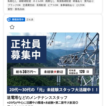
転勤なし
経験者歓迎
ネイルOK
残業なし
有資格者歓迎
研修あり
賞与あり
ブランクOK
交通費支給
長期歓迎
ピアスOK
食事補助あり
ひげOK
髪型・髪色自由
正社員
送電塔などのメンテナンススタッフ
⭐️20代が中心に活躍中の職場⭐️未経験×第二新卒大歓迎◎