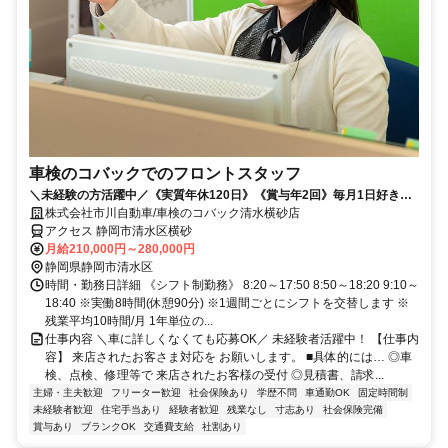
車検のコバックでのフロントスタッフ
＼未経験の方活躍中／《実質年休120日》《賞与年2回》毎月1日好きな
日に休みも取れる！残業も月10h程度◎
株式会社市川自動車/車検のコバック清水横砂店
アクセス 静岡市清水区横砂
月給210,000円～280,000円
静岡県静岡市清水区
時間・勤務日詳細 《シフト制勤務》 8:20～17:50 8:50～18:20 9:10～
18:40 ※実働8時間(休憩90分) ※1週間ごとにシフトを交替します ※
残業平均10時間/月 1年単位の...
仕事内容 ＼車に詳しくなくても応募OK／ 未経験者活躍中！ 【仕事内
容】 来店されたお客さま対応を お願いします。 ■具体的には… ◎車
検、点検、修理等で 来店されたお客様の受付 ◎見積書、請求...
主婦・主夫歓迎
フリーター歓迎
社会保険あり
学歴不問
車通勤OK
固定時間制
未経験者歓迎
住宅手当あり
経験者歓迎
残業なし
寸志あり
社会保険完備
賞与あり
ブランクOK
交通費支給
社割あり