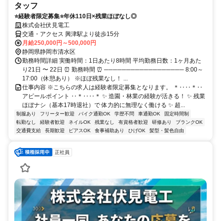
タッフ
⭐️経験者限定募集⭐️年休110日×残業ほぼなし◎
株式会社伏見電工
交通・アクセス 興津駅より徒歩15分
月給250,000円～500,000円
静岡県静岡市清水区
勤務時間詳細 実働時間：1日あたり8時間 平均勤務日数：1ヶ月あた
り21日 〜 22日 ⏰ 勤務時間 ⏰ ────────────────── 8:00～
17:00（休憩あり） ※ほぼ残業なし！ ...
仕事内容 ※こちらの求人は経験者限定募集となります。 ＊‥‥＊‥
アピールポイント ‥＊‥‥＊ ✨ 造園・林業の経験が活きる！ ✨ 残業
ほぼナシ（基本17時退社）で 体力的に無理なく働ける ✨ 超...
制服あり
フリーター歓迎
バイク通勤OK
学歴不問
車通勤OK
固定時間制
転勤なし
経験者歓迎
ネイルOK
残業なし
有資格者歓迎
研修あり
ブランクOK
交通費支給
長期歓迎
ピアスOK
食事補助あり
ひげOK
髪型・髪色自由
正社員