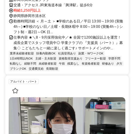
交通・アクセス JR東海道本線「興津駅」徒歩6分
時給1,250円以上
静岡県静岡市清水区
勤務時間詳細 ＜ 月～土 ＞ ■学校のある日／平日 13:00～19:00 (実働
4h～) ■学校のない日／土曜・長期休暇中 8:00～19:00 (実働4h～) シ
フト制・週2日～OK 日...
仕事内容 ★＼8・9月採用強化中／★ 全国で1200施設以上を運営！
成長企業でスタッフ増員中◎ 学童クラブの 『支援員（パート）』募
集◇ こどもたちと一緒に楽しく過ごす♪ サポートメインのや...
業界未経験者歓迎
扶養内勤務OK
社員登用あり
副業・WワークOK
1日4時間以内OK
主婦・主夫歓迎
資格取得支援あり
フリーター歓迎
学歴不問
転勤なし
経験不問
未経験者歓迎
午前
残業なし
有資格者歓迎
研修あり
夕方
ブランクOK
交通費支給
長期歓迎
アルバイト・パート