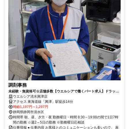
調剤事務
未経験・無資格可☆店舗多数【ウエルシアで働くパート求人】ドラッグ
ストアの調剤事務
ウエルシア清水興津店
アクセス 東海道線「興津」駅徒歩14分
時給1,197円～1,297円
静岡県静岡市清水区
時間帯 朝、昼、夕方・夜 勤務曜日・時間 8:30～19:00の間で1日7時
間の勤務 ☆週2～5日の勤務 ※勤務曜日応相談
仕事情報 ● 仕事内容 お客様とのコミュニケーションも多いので、 座