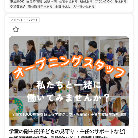
車通勤OK
固定時間制
経験不問
住宅手当あり
研修あり
ブランクOK
育休あり
交通費支給
資格取得手当あり
土日祝休み
入社祝い金あり
アルバイト・パート
学童の副主任(子どもの見守り・主任のサポートなど)
☆WEB面接可☆保育士・教員免許など｜主婦活躍｜週5×4h～