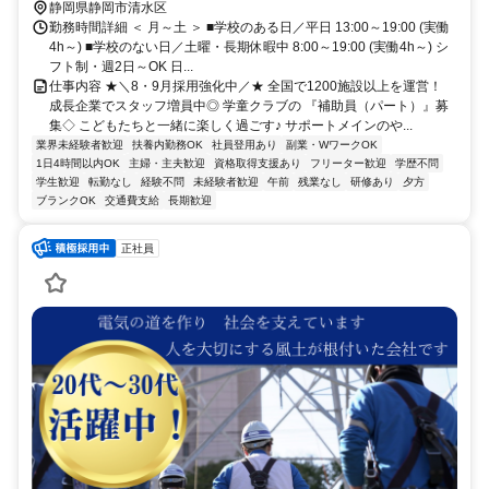
静岡県静岡市清水区
勤務時間詳細 ＜ 月～土 ＞ ■学校のある日／平日 13:00～19:00 (実働
4h～) ■学校のない日／土曜・長期休暇中 8:00～19:00 (実働4h～) シ
フト制・週2日～OK 日...
仕事内容 ★＼8・9月採用強化中／★ 全国で1200施設以上を運営！
成長企業でスタッフ増員中◎ 学童クラブの 『補助員（パート）』募
集◇ こどもたちと一緒に楽しく過ごす♪ サポートメインのや...
業界未経験者歓迎
扶養内勤務OK
社員登用あり
副業・WワークOK
1日4時間以内OK
主婦・主夫歓迎
資格取得支援あり
フリーター歓迎
学歴不問
学生歓迎
転勤なし
経験不問
未経験者歓迎
午前
残業なし
研修あり
夕方
ブランクOK
交通費支給
長期歓迎
正社員