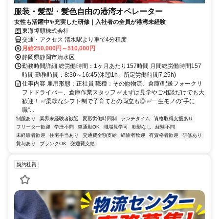
服装・髪型・髪色自由の港湾オペレーター
女性も活躍中✨充実した研修｜入社者の全員が港湾未経験
東海埠頭株式会社
交通・アクセス 清水駅より車で4分程度
月給250,000円～510,000円
静岡県静岡市清水区
勤務時間詳細 総労働時間：1ヶ月あたり157時間 月間総労働時間157
時間 勤務時間：8:30～16:45(休憩1h、所定労働時間7.25h)
仕事内容 雇用形態：正社員 職種：その他物流、倉庫/配送フォークリ
フトドライバー、倉庫作業スタッフ ✅まずは見学やご相談だけでも大
歓迎！ ✅柔軟なシフト制で子育てとの両立も◎ ✅一生モノの“手に
職”...
制服あり
業界未経験者歓迎
変形労働時間制
ランチタイム
資格取得支援あり
フリーター歓迎
学歴不問
車通勤OK
職場見学可
転勤なし
経験不問
未経験者歓迎
住宅手当あり
交通費全額支給
経験者歓迎
有資格者歓迎
研修あり
賞与あり
ブランクOK
交通費支給
契約社員