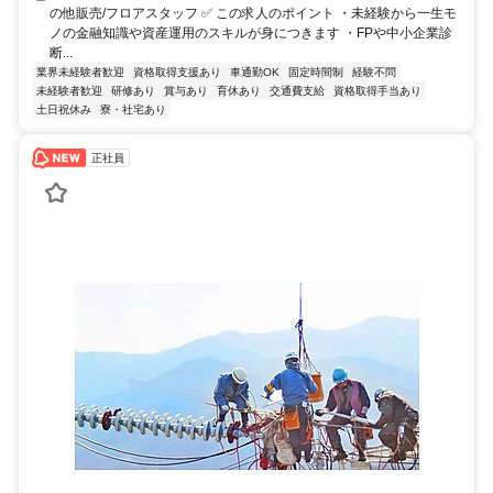
の他販売/フロアスタッフ ✅ この求人のポイント ・未経験から一生モ
ノの金融知識や資産運用のスキルが身につきます ・FPや中小企業診
断...
業界未経験者歓迎
資格取得支援あり
車通勤OK
固定時間制
経験不問
未経験者歓迎
研修あり
賞与あり
育休あり
交通費支給
資格取得手当あり
土日祝休み
寮・社宅あり
正社員