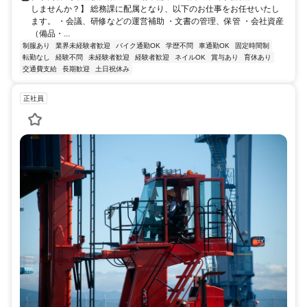
しませんか？】 総務課に配属となり、以下のお仕事をお任せいたし
ます。 ・会議、研修などの運営補助 ・文書の管理、保管 ・会社資産
（備品・...
制服あり
業界未経験者歓迎
バイク通勤OK
学歴不問
車通勤OK
固定時間制
転勤なし
経験不問
未経験者歓迎
経験者歓迎
ネイルOK
賞与あり
育休あり
交通費支給
長期歓迎
土日祝休み
正社員