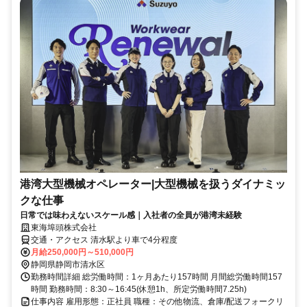
港湾大型機械オペレーター|大型機械を扱うダイナミッ
クな仕事
日常では味わえないスケール感｜入社者の全員が港湾未経験
東海埠頭株式会社
交通・アクセス 清水駅より車で4分程度
月給250,000円～510,000円
静岡県静岡市清水区
勤務時間詳細 総労働時間：1ヶ月あたり157時間 月間総労働時間157
時間 勤務時間：8:30～16:45(休憩1h、所定労働時間7.25h)
仕事内容 雇用形態：正社員 職種：その他物流、倉庫/配送フォークリ