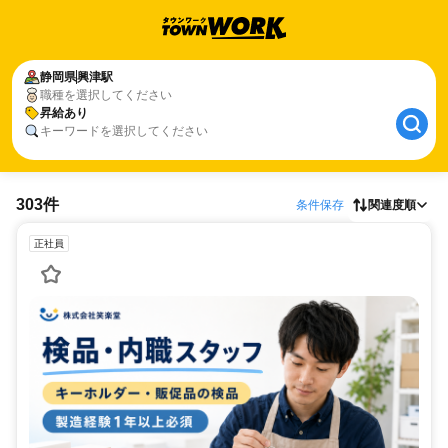
静岡県
興津駅
職種を選択してください
昇給あり
キーワードを選択してください
303件
条件保存
関連度順
正社員