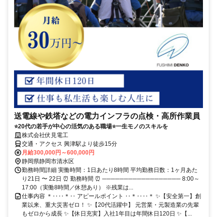
送電線や鉄塔などの電力インフラの点検・高所作業員
⭐️20代の若手が中心の活気のある職場⭐️一生モノのスキルを
株式会社伏見電工
交通・アクセス 興津駅より徒歩15分
月給300,000円～600,000円
静岡県静岡市清水区
勤務時間詳細 実働時間：1日あたり8時間 平均勤務日数：1ヶ月あた
り21日 〜 22日 ⏰ 勤務時間 ⏰ ────────────────── 8:00～
17:00（実働8時間／休憩あり） ※残業は...
仕事内容 ＊‥‥＊‥ アピールポイント ‥＊‥‥＊ ✨【安全第一】創
業以来、重大災害ゼロ！ ✨【20代活躍中】 元営業・元製造業の先輩
もゼロから成長 ✨【休日充実】入社1年目は年間休日120日 ✨【...