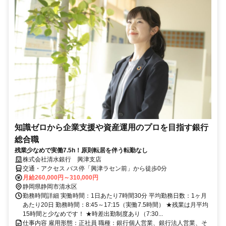
知識ゼロから企業支援や資産運用のプロを目指す銀行
総合職
残業少なめで実働7.5h！原則転居を伴う転勤なし
株式会社清水銀行 興津支店
交通・アクセス バス停「興津ラセン前」から徒歩0分
月給260,000円～310,000円
静岡県静岡市清水区
勤務時間詳細 実働時間：1日あたり7時間30分 平均勤務日数：1ヶ月
あたり20日 勤務時間：8:45～17:15（実働7.5時間） ★残業は月平均
15時間と少なめです！ ★時差出勤制度あり（7:30...
仕事内容 雇用形態：正社員 職種：銀行個人営業、銀行法人営業、そ