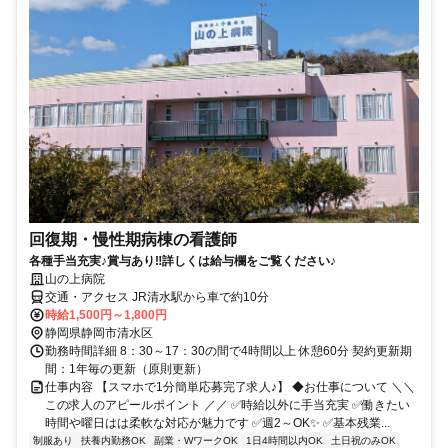
回復期・慢性期病棟の看護師
各種手当充実♪賞与あり‼詳しくは給与欄をご覧ください♪
山の上病院
交通・アクセス JR清水駅から車で約10分
時給1,500円～1,800円
静岡県静岡市清水区
勤務時間詳細 8：30～17：30の間で4時間以上 休憩60分 契約更新期
間：1年毎の更新（原則更新）
仕事内容 【スマホで1分簡単応募完了求人♪】 ◆お仕事について ＼＼
この求人のアピールポイント ／／ ✅時給以外に手当充実 ✅働きたい
時間や曜日はは柔軟な対応が魅力です ✅週2～OK✨ ✅基本残業...
制服あり
扶養内勤務OK
副業・WワークOK
1日4時間以内OK
土日祝のみOK