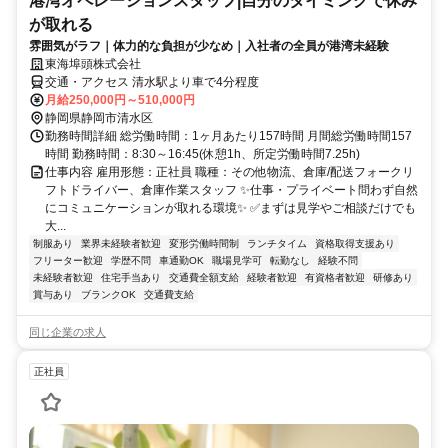
港湾オペレーションスタッフ|自分のタイミングで休み
が取れる
雰囲気がラフ｜体力的な負担が少なめ｜入社者の全員が港湾未経験
東海埠頭株式会社
交通・アクセス 清水駅より車で4分程度
月給250,000円～510,000円
静岡県静岡市清水区
勤務時間詳細 総労働時間：1ヶ月あたり157時間 月間総労働時間157
時間 勤務時間：8:30～16:45(休憩1h、所定労働時間7.25h)
仕事内容 雇用形態：正社員 職種：その他物流、倉庫/配送フォークリ
フトドライバー、倉庫作業スタッフ ✨仕事・プライベート問わず自然
にコミュニケーションが取れる環境✨ ✅まずは見学やご相談だけでも
大...
制服あり
業界未経験者歓迎
変形労働時間制
ランチタイム
資格取得支援あり
フリーター歓迎
学歴不問
車通勤OK
職場見学可
転勤なし
経験不問
未経験者歓迎
住宅手当あり
交通費全額支給
経験者歓迎
有資格者歓迎
研修あり
賞与あり
ブランクOK
交通費支給
同じ企業の求人
正社員