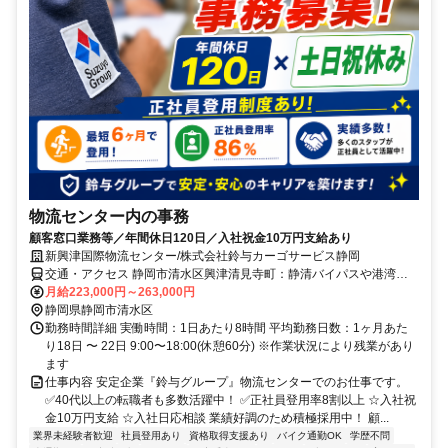
物流センター内の事務
顧客窓口業務等／年間休日120日／入社祝金10万円支給あり
新興津国際物流センター/株式会社鈴与カーゴサービス静岡
交通・アクセス 静岡市清水区興津清見寺町：静清バイパスや港湾道
路から車通勤に便利な場所です JR興津駅～徒歩10分
月給223,000円～263,000円
静岡県静岡市清水区
勤務時間詳細 実働時間：1日あたり8時間 平均勤務日数：1ヶ月あた
り18日 〜 22日 9:00〜18:00(休憩60分) ※作業状況により残業があり
ます
仕事内容 安定企業『鈴与グループ』物流センターでのお仕事です。
✅40代以上の転職者も多数活躍中！ ✅正社員登用率8割以上 ☆入社祝
金10万円支給 ☆入社日応相談 業績好調のため積極採用中！ 顧...
業界未経験者歓迎
社員登用あり
資格取得支援あり
バイク通勤OK
学歴不問