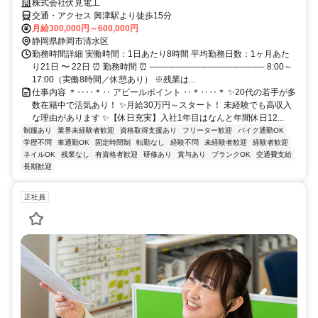
株式会社伏見電工
交通・アクセス 興津駅より徒歩15分
月給300,000円～600,000円
静岡県静岡市清水区
勤務時間詳細 実働時間：1日あたり8時間 平均勤務日数：1ヶ月あた
り21日 〜 22日 ⏰ 勤務時間 ⏰ ────────────────── 8:00～
17:00（実働8時間／休憩あり） ※残業は...
仕事内容 ＊‥‥＊‥ アピールポイント ‥＊‥‥＊ ✨20代の若手が多
数在籍中で活気あり！ ✨月給30万円～スタート！ 未経験でも高収入
な理由があります ✨【休日充実】入社1年目はなんと年間休日12...
制服あり
業界未経験者歓迎
資格取得支援あり
フリーター歓迎
バイク通勤OK
学歴不問
車通勤OK
固定時間制
転勤なし
経験不問
未経験者歓迎
経験者歓迎
ネイルOK
残業なし
有資格者歓迎
研修あり
賞与あり
ブランクOK
交通費支給
長期歓迎
正社員