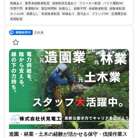
制服あり
業界未経験者歓迎
資格取得支援あり
フリーター歓迎
バイク通勤OK
学歴不問
車通勤OK
固定時間制
転勤なし
経験不問
未経験者歓迎
経験者歓迎
ネイルOK
残業なし
有資格者歓迎
研修あり
賞与あり
ブランクOK
交通費支給
長期歓迎
正社員
造園・林業・土木の経験が活かせる保守・伐採作業ス