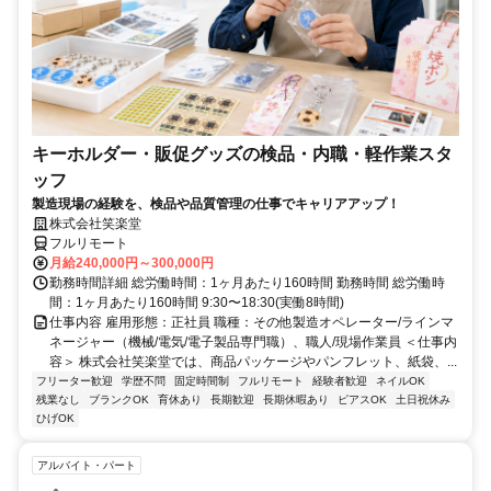
キーホルダー・販促グッズの検品・内職・軽作業スタ
ッフ
製造現場の経験を、検品や品質管理の仕事でキャリアアップ！
株式会社笑楽堂
フルリモート
月給240,000円～300,000円
勤務時間詳細 総労働時間：1ヶ月あたり160時間 勤務時間 総労働時
間：1ヶ月あたり160時間 9:30〜18:30(実働8時間)
仕事内容 雇用形態：正社員 職種：その他製造オペレーター/ラインマ
ネージャー（機械/電気/電子製品専門職）、職人/現場作業員 ＜仕事内
容＞ 株式会社笑楽堂では、商品パッケージやパンフレット、紙袋、...
フリーター歓迎
学歴不問
固定時間制
フルリモート
経験者歓迎
ネイルOK
残業なし
ブランクOK
育休あり
長期歓迎
長期休暇あり
ピアスOK
土日祝休み
ひげOK
アルバイト・パート