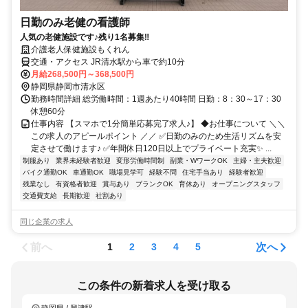
日勤のみ老健の看護師
人気の老健施設です♪残り1名募集‼
介護老人保健施設もくれん
交通・アクセス JR清水駅から車で約10分
月給268,500円～368,500円
静岡県静岡市清水区
勤務時間詳細 総労働時間：1週あたり40時間 日勤：8：30～17：30
休憩60分
仕事内容 【スマホで1分簡単応募完了求人♪】 ◆お仕事について ＼＼
この求人のアピールポイント ／／ ✅日勤のみのため生活リズムを安
定させて働けます♪ ✅年間休日120日以上でプライベート充実✨ ...
制服あり
業界未経験者歓迎
変形労働時間制
副業・WワークOK
主婦・主夫歓迎
バイク通勤OK
車通勤OK
職場見学可
経験不問
住宅手当あり
経験者歓迎
残業なし
有資格者歓迎
賞与あり
ブランクOK
育休あり
オープニングスタッフ
交通費支給
長期歓迎
社割あり
同じ企業の求人
前へ
次へ
1
2
3
4
5
この条件の新着求人を受け取る