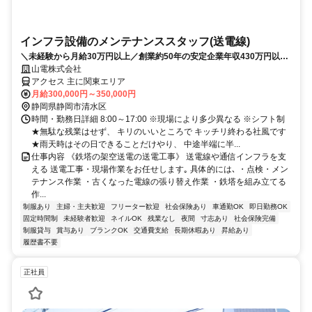
インフラ設備のメンテナンススタッフ(送電線)
＼未経験から月給30万円以上／創業約50年の安定企業年収430万円以上
を最低保障！空調服支給＆休憩しっかり
山電株式会社
アクセス 主に関東エリア
月給300,000円～350,000円
静岡県静岡市清水区
時間・勤務日詳細 8:00～17:00 ※現場により多少異なる ※シフト制
★無駄な残業はせず、 キリのいいところで キッチリ終わる社風です
★雨天時はその日できることだけやり、 中途半端に半...
仕事内容 《鉄塔の架空送電の送電工事》 送電線や通信インフラを支
える 送電工事・現場作業をお任せします｡ 具体的には､ ・点検・メン
テナンス作業 ・古くなった電線の張り替え作業 ・鉄塔を組み立てる
作...
制服あり
主婦・主夫歓迎
フリーター歓迎
社会保険あり
車通勤OK
即日勤務OK
固定時間制
未経験者歓迎
ネイルOK
残業なし
夜間
寸志あり
社会保険完備
制服貸与
賞与あり
ブランクOK
交通費支給
長期休暇あり
昇給あり
履歴書不要
正社員