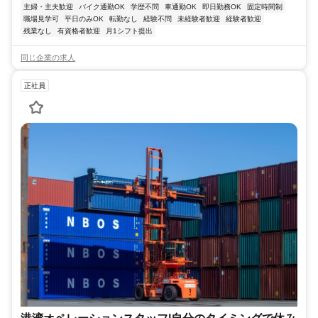
主婦・主夫歓迎
バイク通勤OK
学歴不問
車通勤OK
即日勤務OK
固定時間制
職場見学可
平日のみOK
転勤なし
経験不問
未経験者歓迎
経験者歓迎
残業なし
有資格者歓迎
月1シフト提出
同じ企業の求人
正社員