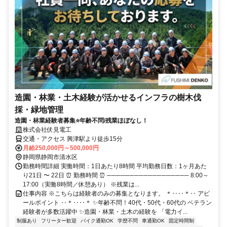
造園・林業・土木経験が活かせるインフラの樹木伐
採・緑地管理
造園・林業経験者募集⭐️年齢不問/残業ほぼなし！
株式会社伏見電工
交通・アクセス 興津駅より徒歩15分
月給250,000円～500,000円
静岡県静岡市清水区
勤務時間詳細 実働時間：1日あたり8時間 平均勤務日数：1ヶ月あた
り21日 〜 22日 ⏰ 勤務時間 ⏰ ────────────────── 8:00～
17:00（実働8時間／休憩あり） ※残業は...
仕事内容 ※こちらは経験者のみの募集となります。 ＊‥‥＊‥ アピ
ールポイント ‥＊‥‥＊ ✨年齢不問！40代・50代・60代の ベテラン
経験者が多数活躍中 ✨造園・林業・土木の経験を 「電力イ...
制服あり
フリーター歓迎
バイク通勤OK
学歴不問
車通勤OK
固定時間制