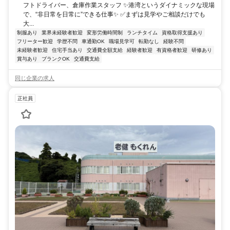
フトドライバー、倉庫作業スタッフ ✨港湾というダイナミックな現場
で、“非日常を日常に”できる仕事✨ ✅まずは見学やご相談だけでも
大...
制服あり
業界未経験者歓迎
変形労働時間制
ランチタイム
資格取得支援あり
フリーター歓迎
学歴不問
車通勤OK
職場見学可
転勤なし
経験不問
未経験者歓迎
住宅手当あり
交通費全額支給
経験者歓迎
有資格者歓迎
研修あり
賞与あり
ブランクOK
交通費支給
同じ企業の求人
正社員