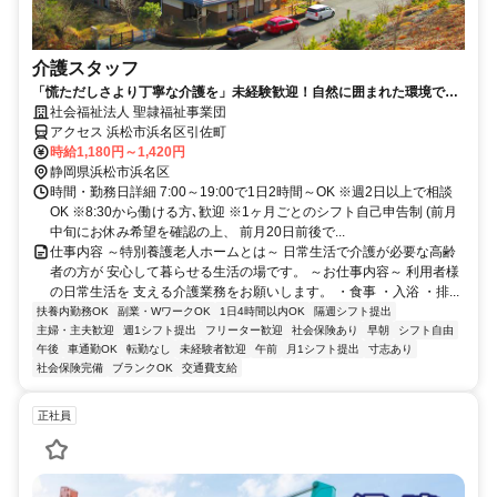
介護スタッフ
「慌ただしさより丁寧な介護を」未経験歓迎！自然に囲まれた環境で、
週2日・2h～OK！ご家庭との両立も可能
社会福祉法人 聖隷福祉事業団
アクセス 浜松市浜名区引佐町
時給1,180円～1,420円
静岡県浜松市浜名区
時間・勤務日詳細 7:00～19:00で1日2時間～OK ※週2日以上で相談
OK ※8:30から働ける方､歓迎 ※1ヶ月ごとのシフト自己申告制 (前月
中旬にお休み希望を確認の上、 前月20日前後で...
仕事内容 ～特別養護老人ホームとは～ 日常生活で介護が必要な高齢
者の方が 安心して暮らせる生活の場です。 ～お仕事内容～ 利用者様
の日常生活を 支える介護業務をお願いします。 ・食事 ・入浴 ・排...
扶養内勤務OK
副業・WワークOK
1日4時間以内OK
隔週シフト提出
主婦・主夫歓迎
週1シフト提出
フリーター歓迎
社会保険あり
早朝
シフト自由
午後
車通勤OK
転勤なし
未経験者歓迎
午前
月1シフト提出
寸志あり
社会保険完備
ブランクOK
交通費支給
正社員