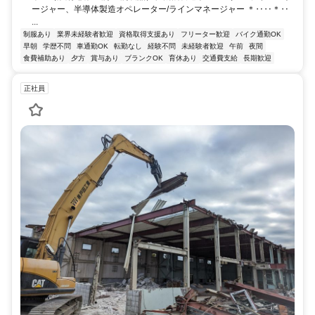
ージャー、半導体製造オペレーター/ラインマネージャー ＊‥‥＊‥
...
制服あり
業界未経験者歓迎
資格取得支援あり
フリーター歓迎
バイク通勤OK
早朝
学歴不問
車通勤OK
転勤なし
経験不問
未経験者歓迎
午前
夜間
食費補助あり
夕方
賞与あり
ブランクOK
育休あり
交通費支給
長期歓迎
正社員