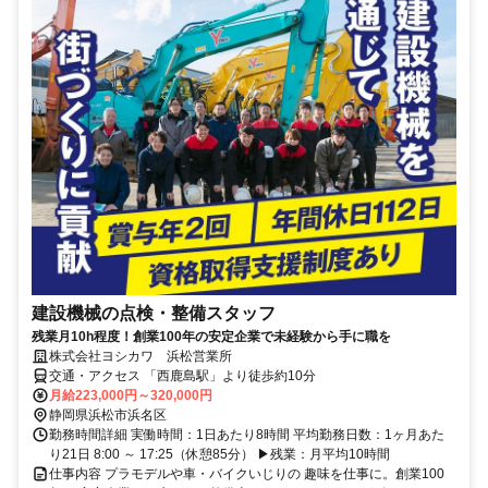
建設機械の点検・整備スタッフ
残業月10h程度！創業100年の安定企業で未経験から手に職を
株式会社ヨシカワ 浜松営業所
交通・アクセス 「西鹿島駅」より徒歩約10分
月給223,000円～320,000円
静岡県浜松市浜名区
勤務時間詳細 実働時間：1日あたり8時間 平均勤務日数：1ヶ月あた
り21日 8:00 ～ 17:25（休憩85分） ▶残業：月平均10時間
仕事内容 プラモデルや車・バイクいじりの 趣味を仕事に。創業100