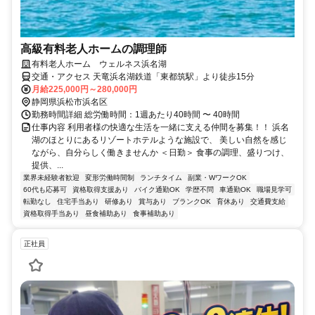
高級有料老人ホームの調理師
有料老人ホーム ウェルネス浜名湖
交通・アクセス 天竜浜名湖鉄道「東都筑駅」より徒歩15分
月給225,000円～280,000円
静岡県浜松市浜名区
勤務時間詳細 総労働時間：1週あたり40時間 〜 40時間
仕事内容 利用者様の快適な生活を一緒に支える仲間を募集！！ 浜名
湖のほとりにあるリゾートホテルような施設で、 美しい自然を感じ
ながら、自分らしく働きませんか ＜日勤＞ 食事の調理、盛りつけ、
提供、...
業界未経験者歓迎
変形労働時間制
ランチタイム
副業・WワークOK
60代も応募可
資格取得支援あり
バイク通勤OK
学歴不問
車通勤OK
職場見学可
転勤なし
住宅手当あり
研修あり
賞与あり
ブランクOK
育休あり
交通費支給
資格取得手当あり
昼食補助あり
食事補助あり
正社員