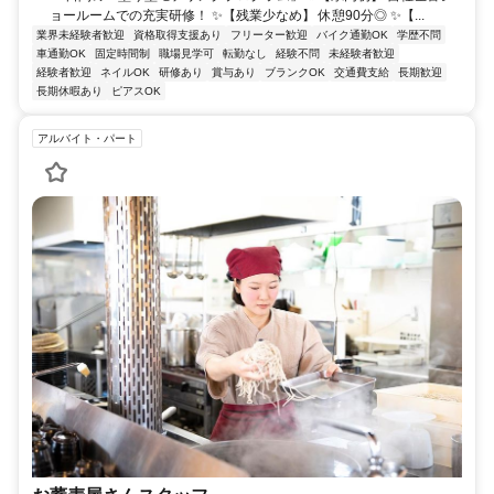
ョールームでの充実研修！ ✨【残業少なめ】 休憩90分◎ ✨【...
業界未経験者歓迎
資格取得支援あり
フリーター歓迎
バイク通勤OK
学歴不問
車通勤OK
固定時間制
職場見学可
転勤なし
経験不問
未経験者歓迎
経験者歓迎
ネイルOK
研修あり
賞与あり
ブランクOK
交通費支給
長期歓迎
長期休暇あり
ピアスOK
アルバイト・パート