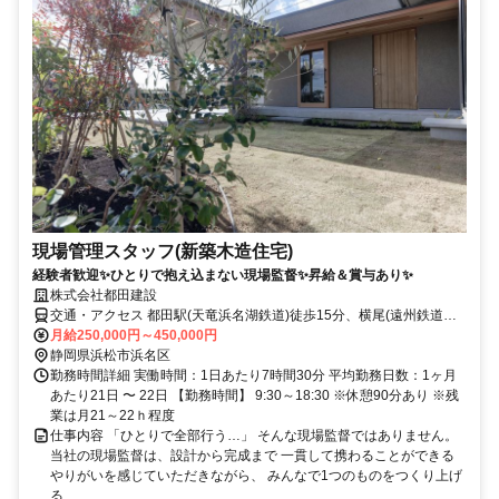
現場管理スタッフ(新築木造住宅)
経験者歓迎✨ひとりで抱え込まない現場監督✨昇給＆賞与あり✨
株式会社都田建設
交通・アクセス 都田駅(天竜浜名湖鉄道)徒歩15分、横尾(遠州鉄道バ
ス)徒歩5分
月給250,000円～450,000円
静岡県浜松市浜名区
勤務時間詳細 実働時間：1日あたり7時間30分 平均勤務日数：1ヶ月
あたり21日 〜 22日 【勤務時間】 9:30～18:30 ※休憩90分あり ※残
業は月21～22ｈ程度
仕事内容 「ひとりで全部行う…」 そんな現場監督ではありません。
当社の現場監督は、設計から完成まで 一貫して携わることができる
やりがいを感じていただきながら、 みんなで1つのものをつくり上げ
る ...