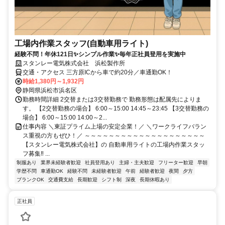
工場内作業スタッフ(自動車用ライト)
経験不問！年休121日✨シンプル作業✨毎年正社員登用を実施中
スタンレー電気株式会社 浜松製作所
交通・アクセス 三方原ICから車で約20分／車通勤OK！
時給1,380円～1,932円
静岡県浜松市浜名区
勤務時間詳細 2交替または3交替勤務で 勤務形態は配属先によりま
す。 【2交替勤務の場合】 6:00～15:00 14:45～23:45 【3交替勤務の
場合】 6:00～15:00 14:00～2...
仕事内容 ＼東証プライム上場の安定企業！／ ＼ワークライフバラン
ス重視の方もぜひ！／ ～～～～～～～～～～～～～～～～～～～～
【スタンレー電気株式会社】の 自動車用ライトの工場内作業スタッ
フ募集‼ ...
制服あり
業界未経験者歓迎
社員登用あり
主婦・主夫歓迎
フリーター歓迎
早朝
学歴不問
車通勤OK
経験不問
未経験者歓迎
午前
経験者歓迎
夜間
夕方
ブランクOK
交通費支給
長期歓迎
シフト制
深夜
長期休暇あり
正社員