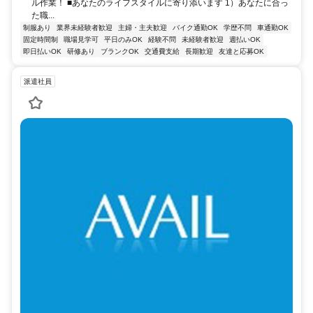
ル作業！ ■あなたのライフスタイルに寄り添います 1）あなたに合っ
た職...
制服あり
業界未経験者歓迎
主婦・主夫歓迎
バイク通勤OK
学歴不問
車通勤OK
固定時間制
職場見学可
平日のみOK
経験不問
未経験者歓迎
週払いOK
即日払いOK
研修あり
ブランクOK
交通費支給
長期歓迎
友達と応募OK
派遣社員