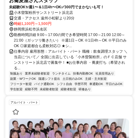
お蕎麦屋さんスタッフ
未経験OK✨週1〜＆1日4h〜OK✅300円でまかないも可！
小木曽製粉所サンストリート浜北店
交通・アクセス 遠州小松駅より20分
時給1,100円～1,500円
静岡県浜松市浜名区
勤務時間詳細 9:00～17:00の間でき希望時間 17:00～21:00 12:00～
21:00（ガッツリ働きたい） ※週1日～OK ※1日4h～OK ※平日のみ
OK ◎家庭都合も柔軟対応◎ ★シ...
仕事内容 雇用形態：アルバイト・パート 職種：飲食調理スタッフ ＼
当店について／ 全国に出店している「小木曽製粉所」のＦＣ店舗 サ
ンストリート浜北店で募集中！ ■お仕事内容 ・蕎麦打ち（希望され
る...
制服あり
業界未経験者歓迎
ランチタイム
扶養内勤務OK
社員登用あり
副業・WワークOK
隔週シフト提出
土日祝のみOK
主婦・主夫歓迎
フリーター歓迎
バイク通勤OK
シフト自由
学歴不問
車通勤OK
平日のみOK
学生歓迎
経験不問
未経験者歓迎
経験者歓迎
研修あり
アルバイト・パート