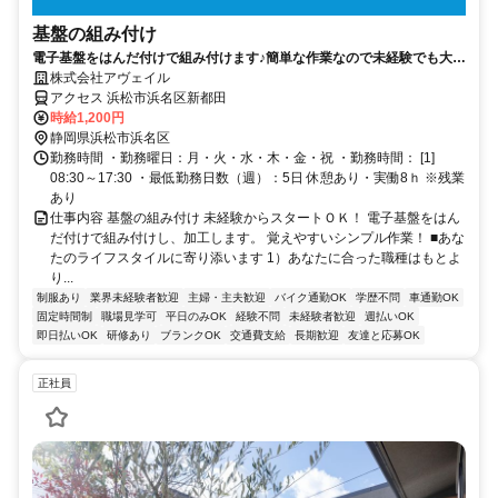
基盤の組み付け
電子基盤をはんだ付けで組み付けます♪簡単な作業なので未経験でも大丈
夫！【20代～50代の男女活躍中】
株式会社アヴェイル
アクセス 浜松市浜名区新都田
時給1,200円
静岡県浜松市浜名区
勤務時間 ・勤務曜日：月・火・水・木・金・祝 ・勤務時間： [1]
08:30～17:30 ・最低勤務日数（週）：5日 休憩あり・実働8ｈ ※残業
あり
仕事内容 基盤の組み付け 未経験からスタートＯＫ！ 電子基盤をはん
だ付けで組み付けし、加工します。 覚えやすいシンプル作業！ ■あな
たのライフスタイルに寄り添います 1）あなたに合った職種はもとよ
り...
制服あり
業界未経験者歓迎
主婦・主夫歓迎
バイク通勤OK
学歴不問
車通勤OK
固定時間制
職場見学可
平日のみOK
経験不問
未経験者歓迎
週払いOK
即日払いOK
研修あり
ブランクOK
交通費支給
長期歓迎
友達と応募OK
正社員