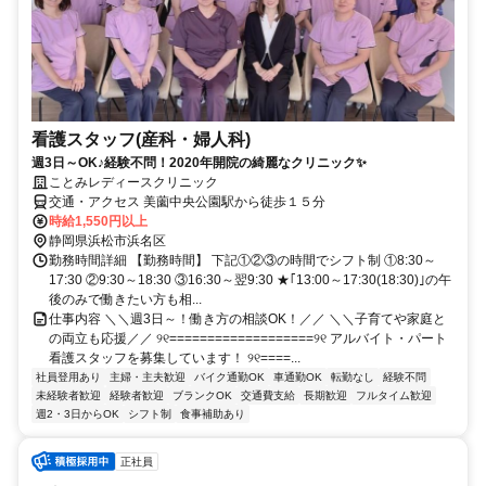
看護スタッフ(産科・婦人科)
週3日～OK♪経験不問！2020年開院の綺麗なクリニック✨
ことみレディースクリニック
交通・アクセス 美薗中央公園駅から徒歩１５分
時給1,550円以上
静岡県浜松市浜名区
勤務時間詳細 【勤務時間】 下記①②③の時間でシフト制 ①8:30～
17:30 ②9:30～18:30 ③16:30～翌9:30 ★｢13:00～17:30(18:30)｣の午
後のみで働きたい方も相...
仕事内容 ＼＼週3日～！働き方の相談OK！／／ ＼＼子育てや家庭と
の両立も応援／／ ୨୧===================୨୧ アルバイト・パート
看護スタッフを募集しています！ ୨୧====...
社員登用あり
主婦・主夫歓迎
バイク通勤OK
車通勤OK
転勤なし
経験不問
未経験者歓迎
経験者歓迎
ブランクOK
交通費支給
長期歓迎
フルタイム歓迎
週2・3日からOK
シフト制
食事補助あり
正社員