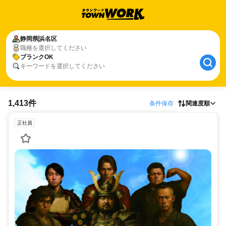
静岡県
浜名区
職種を選択してください
ブランクOK
キーワードを選択してください
1,413件
条件保存
関連度順
正社員