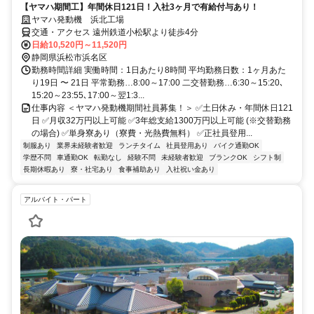
【ヤマハ期間工】年間休日121日！入社3ヶ月で有給付与あり！
ヤマハ発動機 浜北工場
交通・アクセス 遠州鉄道小松駅より徒歩4分
日給10,520円～11,520円
静岡県浜松市浜名区
勤務時間詳細 実働時間：1日あたり8時間 平均勤務日数：1ヶ月あた
り19日 〜 21日 平常勤務…8:00～17:00 二交替勤務…6:30～15:20､
15:20～23:55､17:00～翌1:3...
仕事内容 ＜ヤマハ発動機期間社員募集！＞ ✅土日休み・年間休日121
日 ✅月収32万円以上可能 ✅3年総支給1300万円以上可能 (※交替勤務
の場合) ✅単身寮あり（寮費・光熱費無料） ✅正社員登用...
制服あり
業界未経験者歓迎
ランチタイム
社員登用あり
バイク通勤OK
学歴不問
車通勤OK
転勤なし
経験不問
未経験者歓迎
ブランクOK
シフト制
長期休暇あり
寮・社宅あり
食事補助あり
入社祝い金あり
アルバイト・パート