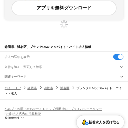
アプリを無料ダウンロード
静岡県、浜名区、ブランクOKのアルバイト・バイト求人情報
求人の詳細を表示
条件を追加・変更して検索
市区町村を追加・変更
関連キーワード
静岡県 浜松市 ブランクok
静岡県 静岡市 清水区 ブランクok
静岡県
駅を追加・変更
バイトTOP
静岡県
浜松市
浜名区
ブランクOKのアルバイト・バイ
静岡県 浜松市 中央区 ブランク
静岡県 静岡市 ブランクok
静岡県
すべて
ト・求人
静岡県 浜松市 ブランクOK 志都呂
静岡市
すべて
職種を追加・変更
JR東海道本線(東京～熱海)
葵区
駿河区
清水区
熱海駅
飲食・フードサービス
浜松市
すべて
特徴を追加・変更
飲食・フードサービス
すべて
ヘルプ・お問い合わせ
サイトマップ
利用規約・プライバシーポリシー
JR身延線
中央区
浜名区
天竜区
ホールスタッフ
キッチンスタッフ
皿洗い・洗い場
精肉・鮮魚加工
給食調理
人気
[企業]求人広告の掲載相談
富士駅
柚木駅
竪堀駅
入山瀬駅
富士根駅
源道寺駅
富士宮駅
西富士宮駅
沼久保駅
雇用形態を追加・変更
パン屋（ベーカリー）
フードカウンター販売員
バー（BAR）・バーテンダー
沼津市
熱海市
三島市
富士宮市
伊東市
島田市
富士市
磐田市
焼津市
掛川市
藤枝市
日払いOK
高校生歓迎
学生歓迎
深夜の仕事
髪型・髪色自由
ひげOK
ネイルOK
芝川駅
稲子駅
飲食店補助（開店・閉店準備）
飲食店（店長・マネージャー）
新着求人を受け取る
御殿場市
袋井市
下田市
裾野市
湖西市
伊豆市
御前崎市
菊川市
伊豆の国市
ピアスOK
アルバイト・パート
履歴書不要
オープニングスタッフ
留学生・外国人活躍中
都道府県を変更
営業・販売
JR飯田線(豊橋～天竜峡)
牧之原市
芝川町
新居町
賀茂郡
田方郡
駿東郡
榛原郡
周智郡
勤務期間
正社員