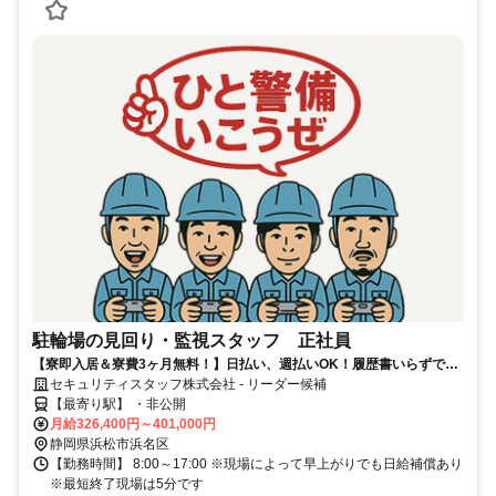
駐輪場の見回り・監視スタッフ 正社員
【寮即入居＆寮費3ヶ月無料！】日払い、週払いOK！履歴書いらずで採
用率99％で安定生活スタート！
セキュリティスタッフ株式会社 - リーダー候補
【最寄り駅】 ・非公開
月給326,400円～401,000円
静岡県浜松市浜名区
【勤務時間】 8:00～17:00 ※現場によって早上がりでも日給補償あり
※最短終了現場は5分です