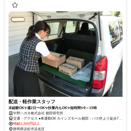
配送・軽作業スタッフ
未経験OK✨週2日〜OK✨扶養内もOK✨短時間✨9～15時
中野ハガネ株式会社 都田研究所
交通・アクセス ●車通勤OK カインズモール都田：バス停より徒歩7
分、都田駅より車で3分、常葉大学前駅より車で4分、フルーツパーク
時給1,300円以上
駅より車で6分、金指駅より車で9分、宮口駅より車で10分
静岡県浜松市浜名区