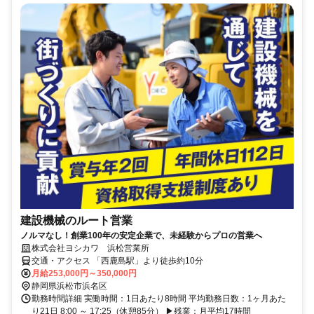
建設機械のルート営業
ノルマなし！創業100年の安定企業で、未経験からプロの営業へ
株式会社ヨシカワ 浜松営業所
交通・アクセス 「西鹿島駅」より徒歩約10分
月給253,000円～350,000円
静岡県浜松市浜名区
勤務時間詳細 実働時間：1日あたり8時間 平均勤務日数：1ヶ月あた
り21日 8:00 ～ 17:25（休憩85分） ▶残業：月平均17時間