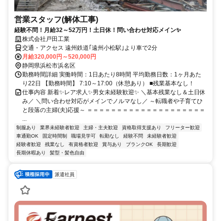
営業スタッフ(解体工事)
経験不問！月給32～52万円！土日休！問い合わせ対応メイン✨
株式会社戸田工業
交通・アクセス 遠州鉄道｢遠州小松駅｣より車で2分
月給320,000円～520,000円
静岡県浜松市浜名区
勤務時間詳細 実働時間：1日あたり8時間 平均勤務日数：1ヶ月あた
り22日 【勤務時間】 7:10～17:00（休憩あり） ■残業基本なし！
仕事内容 新着✨レア求人✨男女未経験歓迎✨ ＼基本残業なし＆土日休
み／ ＼問い合わせ対応がメインでノルマなし／ ～転職者や子育てひ
と段落の主婦(夫)応援～ ＝＝＝＝＝＝＝＝＝＝＝＝＝＝＝＝＝＝＝＝
...
制服あり
業界未経験者歓迎
主婦・主夫歓迎
資格取得支援あり
フリーター歓迎
車通勤OK
固定時間制
職場見学可
転勤なし
経験不問
未経験者歓迎
経験者歓迎
残業なし
有資格者歓迎
賞与あり
ブランクOK
長期歓迎
長期休暇あり
髪型・髪色自由
派遣社員