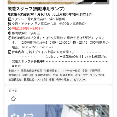
製造スタッフ(自動車用ランプ)
無資格＆未経験OK！月収31万円以上可能✨年間休日121日✨
スタンレー電気株式会社 浜松製作所
交通・アクセス 三方原ICから車で約20分／車通勤OK！
時給1,380円～1,932円
静岡県浜松市浜名区
勤務時間詳細 2交替または3交替勤務で 勤務形態は配属先によりま
す。 【2交替勤務の場合】 6:00～15:00 14:45～23:45 【3交替勤務の
場合】 6:00～15:00 14:00～2...
仕事内容 ＼東証プライム上場の安定企業！／ ～～～～～～～～～～
～～～～～～～～～～ 【スタンレー電気株式会社】の 自動車部品の
製造スタッフを募集中‼ ～～～～～～～～～～～～～～～～～～～～
⏩直近...
制服あり
業界未経験者歓迎
社員登用あり
フリーター歓迎
早朝
学歴不問
車通勤OK
経験不問
未経験者歓迎
午前
経験者歓迎
夜間
夕方
ブランクOK
交通費支給
長期歓迎
シフト制
深夜
長期休暇あり
ピアスOK
正社員