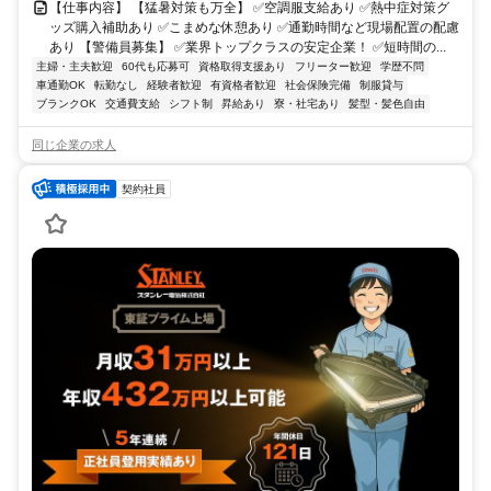
【仕事内容】 【猛暑対策も万全】 ✅空調服支給あり ✅熱中症対策グ
ッズ購入補助あり ✅こまめな休憩あり ✅通勤時間など現場配置の配慮
あり 【警備員募集】 ✅業界トップクラスの安定企業！ ✅短時間の...
主婦・主夫歓迎
60代も応募可
資格取得支援あり
フリーター歓迎
学歴不問
車通勤OK
転勤なし
経験者歓迎
有資格者歓迎
社会保険完備
制服貸与
ブランクOK
交通費支給
シフト制
昇給あり
寮・社宅あり
髪型・髪色自由
同じ企業の求人
契約社員