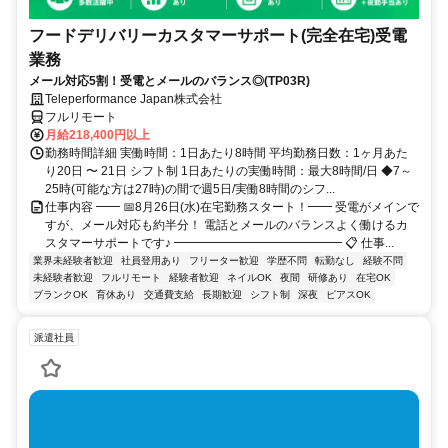
フードデリバリーカスタマーサポート(完全在宅)受電
業務
メール対応5割！受電とメールのバランス◎(TP03R)
Teleperformance Japan株式会社
フルリモート
月給218,400円以上
勤務時間詳細 実働時間：1日あたり8時間 平均勤務日数：1ヶ月あた
り20日 〜 21日 シフト制 1日あたりの実働時間：最大8時間/日 ◆7～
25時(可能な方は27時)の間で週5日/実働8時間のシフ...
仕事内容 ━━ 📅8月26日(水)在宅勤務スタート！━━ 受電がメインで
すが、メール対応も約半分！ 電話とメールのバランスよく働けるカ
スタマーサポートです♪ ━━━━━━━━━━━━━━ 📋 仕事...
業界未経験者歓迎
社員登用あり
フリーター歓迎
学歴不問
転勤なし
経験不問
未経験者歓迎
フルリモート
経験者歓迎
ネイルOK
夜間
研修あり
在宅OK
ブランクOK
育休あり
交通費支給
長期歓迎
シフト制
深夜
ピアスOK
派遣社員