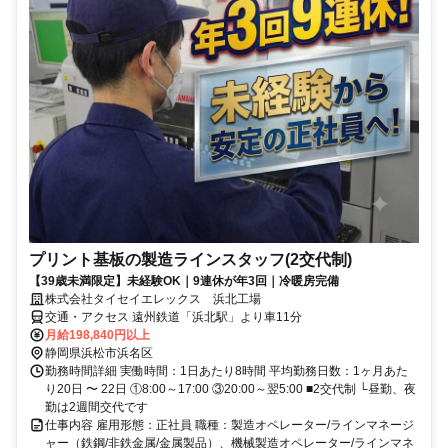
プリント基板の製造ラインスタッフ(2交代制)
【39歳未満限定】未経験OK｜9連休が年3回｜冷暖房完備
株式会社タイセイエレックス 浜北工場
交通・アクセス 遠州鉄道「浜北駅」より車11分
月給198,840円以上
静岡県浜松市浜名区
勤務時間詳細 実働時間：1日あたり8時間 平均勤務日数：1ヶ月あた
り20日 〜 22日 ①8:00～17:00 ③20:00～翌5:00 ■2交代制 └昼勤、夜
勤は2週間交代です
仕事内容 雇用形態：正社員 職種：製造オペレーター/ラインマネージ
ャー（鉄鋼/非鉄金属/金属製品）、機械製造オペレーター/ラインマネ