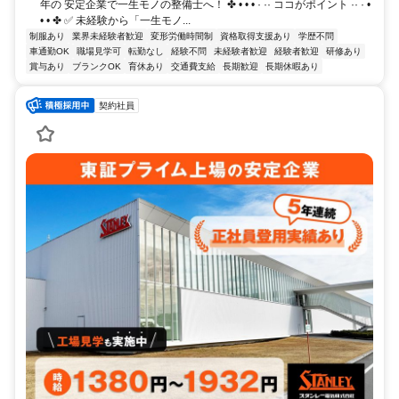
年の 安定企業で一生モノの整備士へ！ ✤ • • • · ·· ココがポイント ·· · •
• • ✤ ✅ 未経験から「一生モノ...
制服あり
業界未経験者歓迎
変形労働時間制
資格取得支援あり
学歴不問
車通勤OK
職場見学可
転勤なし
経験不問
未経験者歓迎
経験者歓迎
研修あり
賞与あり
ブランクOK
育休あり
交通費支給
長期歓迎
長期休暇あり
契約社員