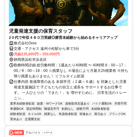
児童発達支援の保育スタッフ
2０代で年収４８０万実績◎療育未経験から始めるキャリアアップ
株式会社Gree
交通・アクセス 遠州小松駅から車で3分
月給235,000円～350,000円
静岡県浜松市浜名区
勤務時間詳細 総労働時間：1週あたり40時間 〜 40時間 8：00～17：
00／9：00～18：00 ☆残業なし ※場合により月最大2h残業有 ※持ち
帰り残業もありません！ ☆フルタイム歓迎
仕事内容 発達障害のある 未就学児（２歳～６歳）を 対象とした児童
発達支援施設で 子どもたちの自立と成長を サポートするお仕事で
す。 一人ひとりの「できた！」を 増やすために、 日常生活のトレー
ニン...
業界未経験者歓迎
副業・WワークOK
資格取得支援あり
バイク通勤OK
学歴不問
車通勤OK
固定時間制
職場見学可
転勤なし
経験不問
未経験者歓迎
経験者歓迎
ネイルOK
残業なし
有資格者歓迎
研修あり
賞与あり
ブランクOK
育休あり
交通費支給
アルバイト・パート