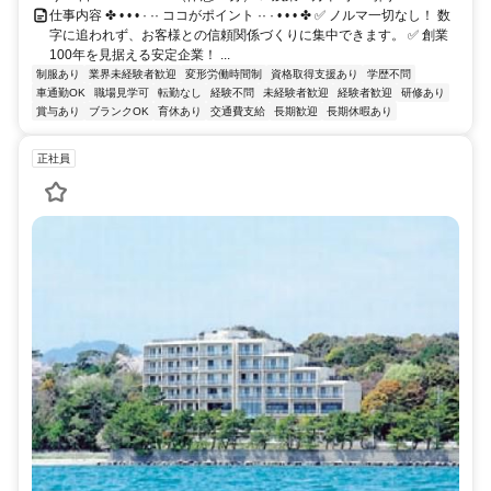
仕事内容 ✤ • • • · ·· ココがポイント ·· · • • • ✤ ✅ ノルマ一切なし！ 数
字に追われず、お客様との信頼関係づくりに集中できます。 ✅ 創業
100年を見据える安定企業！ ...
制服あり
業界未経験者歓迎
変形労働時間制
資格取得支援あり
学歴不問
車通勤OK
職場見学可
転勤なし
経験不問
未経験者歓迎
経験者歓迎
研修あり
賞与あり
ブランクOK
育休あり
交通費支給
長期歓迎
長期休暇あり
正社員