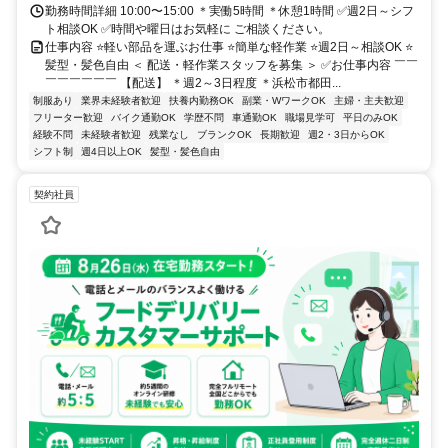
勤務時間詳細 10:00〜15:00 ＊実働5時間 ＊休憩1時間 ✅週2日～シフ
ト相談OK ✅時間や曜日はお気軽に ご相談ください。
仕事内容 ⭐軽い部品を運ぶお仕事 ⭐簡単な軽作業 ⭐週2日～相談OK ⭐
髪型・髪色自由 ＜ 配送・軽作業スタッフを募集 ＞ ✅お仕事内容 ￣￣
￣￣￣￣￣￣ 【配送】 ＊週2～3日程度 ＊浜松市都田...
制服あり
業界未経験者歓迎
扶養内勤務OK
副業・WワークOK
主婦・主夫歓迎
フリーター歓迎
バイク通勤OK
学歴不問
車通勤OK
職場見学可
平日のみOK
経験不問
未経験者歓迎
残業なし
ブランクOK
長期歓迎
週2・3日からOK
シフト制
週4日以上OK
髪型・髪色自由
契約社員