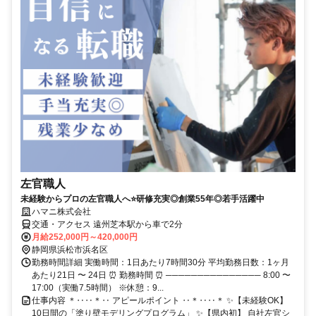
左官職人
未経験からプロの左官職人へ⭐研修充実◎創業55年◎若手活躍中
ハマニ株式会社
交通・アクセス 遠州芝本駅から車で2分
月給252,000円～420,000円
静岡県浜松市浜名区
勤務時間詳細 実働時間：1日あたり7時間30分 平均勤務日数：1ヶ月
あたり21日 〜 24日 ⏰ 勤務時間 ⏰ ─────────────── 8:00 〜
17:00（実働7.5時間） ※休憩：9...
仕事内容 ＊‥‥＊‥ アピールポイント ‥＊‥‥＊ ✨【未経験OK】
10日間の「塗り壁モデリングプログラム」 ✨【県内初】 自社左官シ