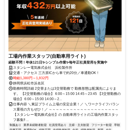
工場内作業スタッフ(自動車用ライト)
経験不問！年休121日✨シンプル作業✨毎年正社員登用を実施中
スタンレー電気株式会社 浜松製作所
交通・アクセス 三方原ICから車で約20分／車通勤OK！
時給1,380円～1,932円
静岡県浜松市浜名区
勤務時間詳細 2交替または3交替勤務で 勤務形態は配属先によりま
す。 【2交替勤務の場合】 6:00～15:00 14:45～23:45 【3交替勤務の
場合】 6:00～15:00 14:00～2...
仕事内容 ＼東証プライム上場の安定企業！／ ＼ワークライフバラン
ス重視の方もぜひ！／ ～～～～～～～～～～～～～～～～～～～～
【スタンレー電気株式会社】の 自動車用ライトの工場内作業スタッ
フ募集‼ ...
制服あり
業界未経験者歓迎
社員登用あり
主婦・主夫歓迎
フリーター歓迎
早朝
学歴不問
車通勤OK
経験不問
未経験者歓迎
午前
経験者歓迎
夜間
夕方