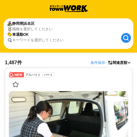
静岡県
浜名区
職種を選択してください
車通勤OK
キーワードを選択してください
1,487件
条件保存
関連度順
アルバイト・パート