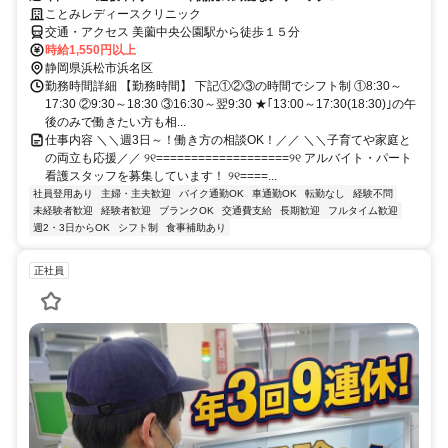
ことみレディースクリニック
交通・アクセス 美薗中央公園駅から徒歩１５分
時給1,550円以上
静岡県浜松市浜名区
勤務時間詳細 【勤務時間】 下記①②③の時間でシフト制 ①8:30～
17:30 ②9:30～18:30 ③16:30～翌9:30 ★｢13:00～17:30(18:30)｣の午
後のみで働きたい方も相...
仕事内容 ＼＼週3日～！働き方の相談OK！／／ ＼＼子育てや家庭と
の両立も応援／／ ୨୧===================୨୧ アルバイト・パート
看護スタッフを募集しています！ ୨୧====...
社員登用あり
主婦・主夫歓迎
バイク通勤OK
車通勤OK
転勤なし
経験不問
未経験者歓迎
経験者歓迎
ブランクOK
交通費支給
長期歓迎
フルタイム歓迎
週2・3日からOK
シフト制
食事補助あり
正社員