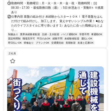
勤務時間 ・勤務曜日：月・火・水・木・金・祝 ・勤務時間： [1]
08:30～17:30 ・最低勤務日数（週）：5日 休憩あり・実働8ｈ ※残業
あり
仕事内容 基盤の組み付け 未経験からスタートＯＫ！ 電子基盤をはん
だ付けで組み付けし、加工します。 覚えやすいシンプル作業！ ■あな
たのライフスタイルに寄り添います 1）あなたに合った職種はもとよ
り...
制服あり
業界未経験者歓迎
主婦・主夫歓迎
バイク通勤OK
学歴不問
車通勤OK
固定時間制
職場見学可
平日のみOK
経験不問
未経験者歓迎
週払いOK
即日払いOK
研修あり
ブランクOK
交通費支給
長期歓迎
友達と応募OK
正社員