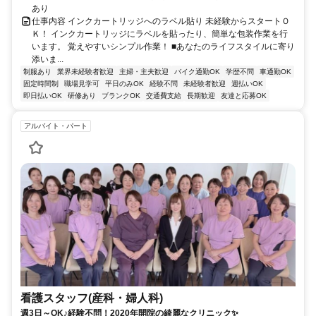
あり
仕事内容 インクカートリッジへのラベル貼り 未経験からスタートＯ
Ｋ！ インクカートリッジにラベルを貼ったり、簡単な包装作業を行
います。 覚えやすいシンプル作業！ ■あなたのライフスタイルに寄り
添いま...
制服あり
業界未経験者歓迎
主婦・主夫歓迎
バイク通勤OK
学歴不問
車通勤OK
固定時間制
職場見学可
平日のみOK
経験不問
未経験者歓迎
週払いOK
即日払いOK
研修あり
ブランクOK
交通費支給
長期歓迎
友達と応募OK
アルバイト・パート
看護スタッフ(産科・婦人科)
週3日～OK♪経験不問！2020年開院の綺麗なクリニック✨