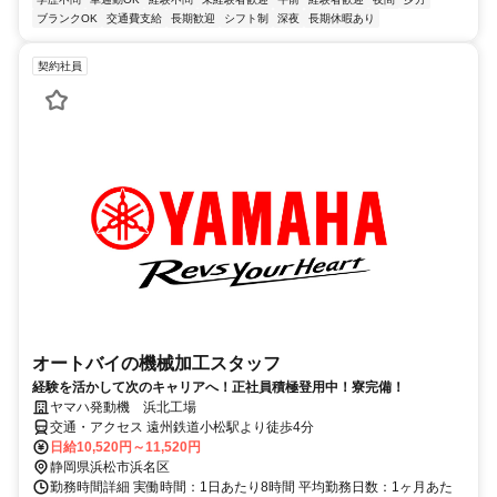
ブランクOK
交通費支給
長期歓迎
シフト制
深夜
長期休暇あり
契約社員
オートバイの機械加工スタッフ
経験を活かして次のキャリアへ！正社員積極登用中！寮完備！
ヤマハ発動機 浜北工場
交通・アクセス 遠州鉄道小松駅より徒歩4分
日給10,520円～11,520円
静岡県浜松市浜名区
勤務時間詳細 実働時間：1日あたり8時間 平均勤務日数：1ヶ月あた