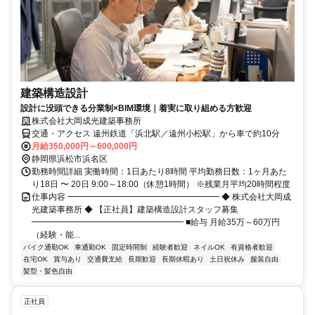
建築構造設計
設計に没頭できる分業制×BIM環境｜着実に取り組める方歓迎
株式会社大岡成光建築事務所
交通・アクセス 遠州鉄道「浜北駅／遠州小松駅」から車で約10分
月給350,000円～600,000円
静岡県浜松市浜名区
勤務時間詳細 実働時間：1日あたり8時間 平均勤務日数：1ヶ月あた
り18日 〜 20日 9:00～18:00（休憩1時間） ※残業月平均20時間程度
仕事内容 ━━━━━━━━━━━━━━━━━━ ◆ 株式会社大岡成
光建築事務所 ◆ 【正社員】建築構造設計スタッフ募集
━━━━━━━━━━━━━━━━━━ ■給与 月給35万～60万円
（経験・能...
バイク通勤OK
車通勤OK
固定時間制
経験者歓迎
ネイルOK
有資格者歓迎
在宅OK
賞与あり
交通費支給
長期歓迎
長期休暇あり
土日祝休み
服装自由
髪型・髪色自由
正社員