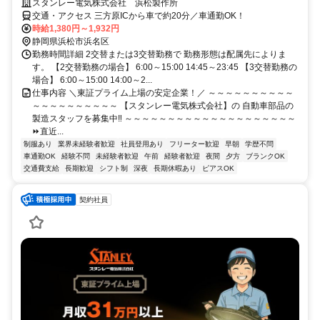
スタンレー電気株式会社 浜松製作所
交通・アクセス 三方原ICから車で約20分／車通勤OK！
時給1,380円～1,932円
静岡県浜松市浜名区
勤務時間詳細 2交替または3交替勤務で 勤務形態は配属先によりま
す。 【2交替勤務の場合】 6:00～15:00 14:45～23:45 【3交替勤務の
場合】 6:00～15:00 14:00～2...
仕事内容 ＼東証プライム上場の安定企業！／ ～～～～～～～～～～
～～～～～～～～～～ 【スタンレー電気株式会社】の 自動車部品の
製造スタッフを募集中‼ ～～～～～～～～～～～～～～～～～～～～
⏩直近...
制服あり
業界未経験者歓迎
社員登用あり
フリーター歓迎
早朝
学歴不問
車通勤OK
経験不問
未経験者歓迎
午前
経験者歓迎
夜間
夕方
ブランクOK
交通費支給
長期歓迎
シフト制
深夜
長期休暇あり
ピアスOK
契約社員