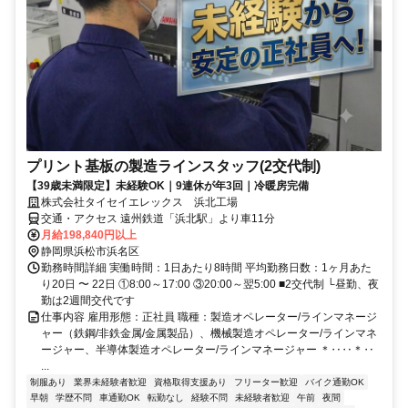
プリント基板の製造ラインスタッフ(2交代制)
【39歳未満限定】未経験OK｜9連休が年3回｜冷暖房完備
株式会社タイセイエレックス 浜北工場
交通・アクセス 遠州鉄道「浜北駅」より車11分
月給198,840円以上
静岡県浜松市浜名区
勤務時間詳細 実働時間：1日あたり8時間 平均勤務日数：1ヶ月あた
り20日 〜 22日 ①8:00～17:00 ③20:00～翌5:00 ■2交代制 └昼勤、夜
勤は2週間交代です
仕事内容 雇用形態：正社員 職種：製造オペレーター/ラインマネージ
ャー（鉄鋼/非鉄金属/金属製品）、機械製造オペレーター/ラインマネ
ージャー、半導体製造オペレーター/ラインマネージャー ＊‥‥＊‥
...
制服あり
業界未経験者歓迎
資格取得支援あり
フリーター歓迎
バイク通勤OK
早朝
学歴不問
車通勤OK
転勤なし
経験不問
未経験者歓迎
午前
夜間