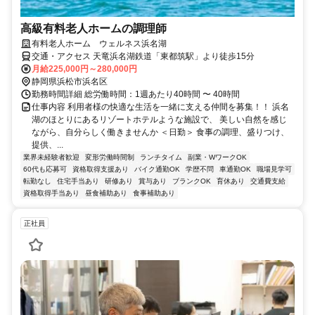
高級有料老人ホームの調理師
有料老人ホーム ウェルネス浜名湖
交通・アクセス 天竜浜名湖鉄道「東都筑駅」より徒歩15分
月給225,000円～280,000円
静岡県浜松市浜名区
勤務時間詳細 総労働時間：1週あたり40時間 〜 40時間
仕事内容 利用者様の快適な生活を一緒に支える仲間を募集！！ 浜名
湖のほとりにあるリゾートホテルような施設で、 美しい自然を感じ
ながら、自分らしく働きませんか ＜日勤＞ 食事の調理、盛りつけ、
提供、...
業界未経験者歓迎
変形労働時間制
ランチタイム
副業・WワークOK
60代も応募可
資格取得支援あり
バイク通勤OK
学歴不問
車通勤OK
職場見学可
転勤なし
住宅手当あり
研修あり
賞与あり
ブランクOK
育休あり
交通費支給
資格取得手当あり
昼食補助あり
食事補助あり
正社員