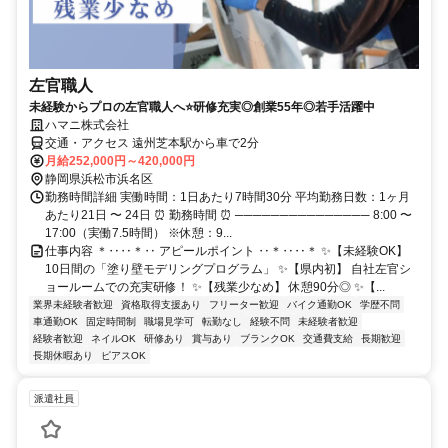
左官職人
未経験からプロの左官職人へ⭐研修充実◎創業55年◎若手活躍中
ハマニ株式会社
交通・アクセス 遠州芝本駅から車で2分
月給252,000円～420,000円
静岡県浜松市浜名区
勤務時間詳細 実働時間：1日あたり7時間30分 平均勤務日数：1ヶ月
あたり21日 〜 24日 ⏰ 勤務時間 ⏰ ─────────────── 8:00 〜
17:00（実働7.5時間） ※休憩：9...
仕事内容 ＊‥‥＊‥ アピールポイント ‥＊‥‥＊ ✨【未経験OK】
10日間の「塗り壁モデリングプログラム」 ✨【県内初】 自社左官シ
ョールームでの充実研修！ ✨【残業少なめ】 休憩90分◎ ✨【...
業界未経験者歓迎
資格取得支援あり
フリーター歓迎
バイク通勤OK
学歴不問
車通勤OK
固定時間制
職場見学可
転勤なし
経験不問
未経験者歓迎
経験者歓迎
ネイルOK
研修あり
賞与あり
ブランクOK
交通費支給
長期歓迎
長期休暇あり
ピアスOK
派遣社員