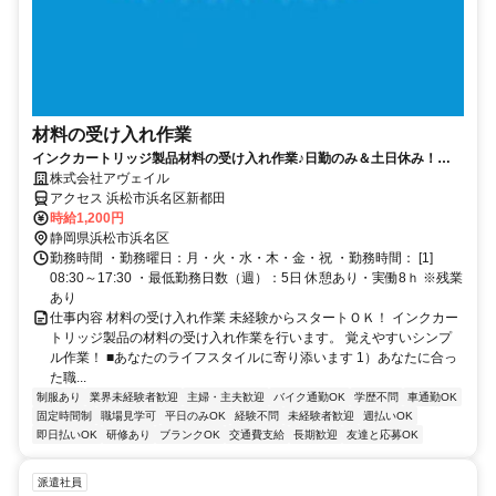
材料の受け入れ作業
インクカートリッジ製品材料の受け入れ作業♪日勤のみ＆土日休み！
【20代～50代の男女活躍中】
株式会社アヴェイル
アクセス 浜松市浜名区新都田
時給1,200円
静岡県浜松市浜名区
勤務時間 ・勤務曜日：月・火・水・木・金・祝 ・勤務時間： [1]
08:30～17:30 ・最低勤務日数（週）：5日 休憩あり・実働8ｈ ※残業
あり
仕事内容 材料の受け入れ作業 未経験からスタートＯＫ！ インクカー
トリッジ製品の材料の受け入れ作業を行います。 覚えやすいシンプ
ル作業！ ■あなたのライフスタイルに寄り添います 1）あなたに合っ
た職...
制服あり
業界未経験者歓迎
主婦・主夫歓迎
バイク通勤OK
学歴不問
車通勤OK
固定時間制
職場見学可
平日のみOK
経験不問
未経験者歓迎
週払いOK
即日払いOK
研修あり
ブランクOK
交通費支給
長期歓迎
友達と応募OK
派遣社員