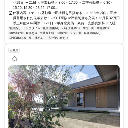
り19日 〜 21日 ＜平常勤務＞ 8:00～17:00 ＜二交替勤務＞ 6:30～
15:20､15:20～23:55､17:00...
仕事内容 ＜ヤマハ発動機で正社員を目指せる！＞ ✅３年以内に正社
員登用された先輩多数！ ✅OJT研修や評価制度も充実！ ✅月収32万円
以上可能＆年間休日121日 ✅単身寮完備・寮費・光熱費無料 ✅入社...
制服あり
ランチタイム
社員登用あり
バイク通勤OK
学歴不問
車通勤OK
経験者歓迎
研修あり
交通費支給
長期歓迎
シフト制
長期休暇あり
昼食補助あり
寮・社宅あり
入社祝い金あり
正社員