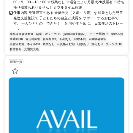
00／9：00～18：00 ☆残業なし ※場合により月最大2h残業有 ※持ち
帰り残業もありません！ ☆フルタイム歓迎
仕事内容 発達障害のある 未就学児（２歳～６歳）を 対象とした児童
発達支援施設で 子どもたちの自立と成長を サポートするお仕事で
す。 一人ひとりの「できた！」を 増やすために、 日常生活のトレー
ニン...
業界未経験者歓迎
副業・WワークOK
資格取得支援あり
バイク通勤OK
学歴不問
車通勤OK
固定時間制
職場見学可
転勤なし
経験不問
未経験者歓迎
経験者歓迎
ネイルOK
残業なし
有資格者歓迎
研修あり
賞与あり
ブランクOK
育休あり
交通費支給
派遣社員