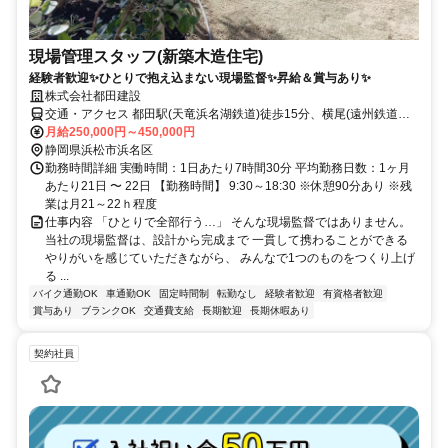
現場管理スタッフ(新築木造住宅)
経験者歓迎✨ひとりで抱え込まない現場監督✨昇給＆賞与あり✨
株式会社都田建設
交通・アクセス 都田駅(天竜浜名湖鉄道)徒歩15分、横尾(遠州鉄道バ
ス)徒歩5分
月給250,000円～450,000円
静岡県浜松市浜名区
勤務時間詳細 実働時間：1日あたり7時間30分 平均勤務日数：1ヶ月
あたり21日 〜 22日 【勤務時間】 9:30～18:30 ※休憩90分あり ※残
業は月21～22ｈ程度
仕事内容 「ひとりで全部行う…」 そんな現場監督ではありません。
当社の現場監督は、設計から完成まで 一貫して携わることができる
やりがいを感じていただきながら、 みんなで1つのものをつくり上げ
る ...
バイク通勤OK
車通勤OK
固定時間制
転勤なし
経験者歓迎
有資格者歓迎
賞与あり
ブランクOK
交通費支給
長期歓迎
長期休暇あり
契約社員