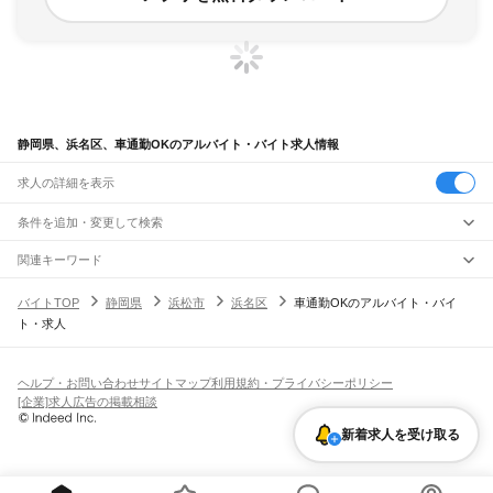
静岡県、浜名区、車通勤OKのアルバイト・バイト求人情報
求人の詳細を表示
条件を追加・変更して検索
市区町村を追加・変更
関連キーワード
静岡県 浜松市 車通勤可
静岡県 浜松市 車通勤OK 土日祝休み
静岡県
駅を追加・変更
バイトTOP
静岡県
浜松市
浜名区
車通勤OKのアルバイト・バイ
静岡県 浜松市 中央区 車通勤可
静岡県 浜松市 中央区 車通勤OK カラオケ
静岡県
すべて
ト・求人
静岡県 浜松市 中央区 車通勤OK 障がい者採用
静岡市
すべて
職種を追加・変更
JR東海道本線(東京～熱海)
葵区
駿河区
清水区
熱海駅
飲食・フードサービス
浜松市
すべて
特徴を追加・変更
飲食・フードサービス
すべて
ヘルプ・お問い合わせ
サイトマップ
利用規約・プライバシーポリシー
JR身延線
中央区
浜名区
天竜区
ホールスタッフ
キッチンスタッフ
皿洗い・洗い場
精肉・鮮魚加工
給食調理
人気
[企業]求人広告の掲載相談
富士駅
柚木駅
竪堀駅
入山瀬駅
富士根駅
源道寺駅
富士宮駅
西富士宮駅
沼久保駅
雇用形態を追加・変更
パン屋（ベーカリー）
フードカウンター販売員
バー（BAR）・バーテンダー
沼津市
熱海市
三島市
富士宮市
伊東市
島田市
富士市
磐田市
焼津市
掛川市
藤枝市
日払いOK
高校生歓迎
学生歓迎
深夜の仕事
髪型・髪色自由
ひげOK
ネイルOK
芝川駅
稲子駅
新着求人を受け取る
飲食店補助（開店・閉店準備）
飲食店（店長・マネージャー）
御殿場市
袋井市
下田市
裾野市
湖西市
伊豆市
御前崎市
菊川市
伊豆の国市
ピアスOK
アルバイト・パート
履歴書不要
オープニングスタッフ
留学生・外国人活躍中
都道府県を変更
営業・販売
JR飯田線(豊橋～天竜峡)
牧之原市
芝川町
新居町
賀茂郡
田方郡
駿東郡
榛原郡
周智郡
勤務期間
正社員
出馬駅
上市場駅
浦川駅
早瀬駅
下川合駅
中部天竜駅
佐久間駅
相月駅
城西駅
向市場駅
営業・販売
すべて
短期
契約社員
単発・1日OK
長期
期間限定（春夏冬休み等）
水窪駅
大嵐駅
小和田駅
営業
テレフォンアポインター（テレアポ）
ルートセールス
コンビニ
シフト
派遣社員