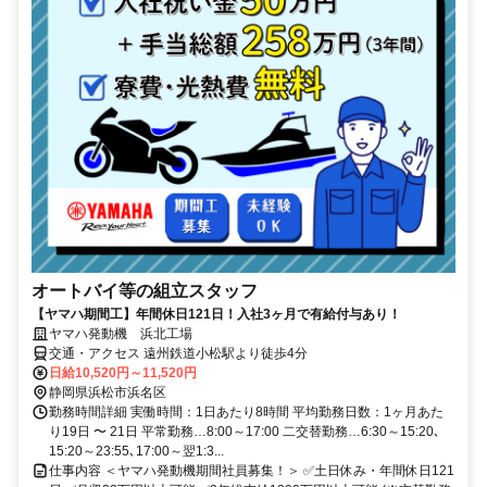
オートバイ等の組立スタッフ
【ヤマハ期間工】年間休日121日！入社3ヶ月で有給付与あり！
ヤマハ発動機 浜北工場
交通・アクセス 遠州鉄道小松駅より徒歩4分
日給10,520円～11,520円
静岡県浜松市浜名区
勤務時間詳細 実働時間：1日あたり8時間 平均勤務日数：1ヶ月あた
り19日 〜 21日 平常勤務…8:00～17:00 二交替勤務…6:30～15:20､
15:20～23:55､17:00～翌1:3...
仕事内容 ＜ヤマハ発動機期間社員募集！＞ ✅土日休み・年間休日121