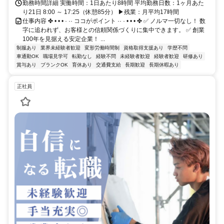
勤務時間詳細 実働時間：1日あたり8時間 平均勤務日数：1ヶ月あた
り21日 8:00 ～ 17:25（休憩85分） ▶残業：月平均17時間
仕事内容 ✤ • • • · ·· ココがポイント ·· · • • • ✤ ✅ ノルマ一切なし！ 数
字に追われず、お客様との信頼関係づくりに集中できます。 ✅ 創業
100年を見据える安定企業！ ...
制服あり
業界未経験者歓迎
変形労働時間制
資格取得支援あり
学歴不問
車通勤OK
職場見学可
転勤なし
経験不問
未経験者歓迎
経験者歓迎
研修あり
賞与あり
ブランクOK
育休あり
交通費支給
長期歓迎
長期休暇あり
正社員