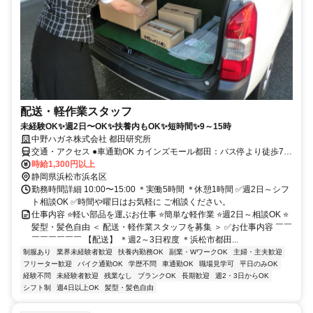
配送・軽作業スタッフ
未経験OK✨週2日〜OK✨扶養内もOK✨短時間✨9～15時
中野ハガネ株式会社 都田研究所
交通・アクセス ●車通勤OK カインズモール都田：バス停より徒歩7
分、都田駅より車で3分、常葉大学前駅より車で4分、フルーツパーク
時給1,300円以上
駅より車で6分、金指駅より車で9分、宮口駅より車で10分
静岡県浜松市浜名区
勤務時間詳細 10:00〜15:00 ＊実働5時間 ＊休憩1時間 ✅週2日～シフ
ト相談OK ✅時間や曜日はお気軽に ご相談ください。
仕事内容 ⭐軽い部品を運ぶお仕事 ⭐簡単な軽作業 ⭐週2日～相談OK ⭐
髪型・髪色自由 ＜ 配送・軽作業スタッフを募集 ＞ ✅お仕事内容 ￣￣
￣￣￣￣￣￣ 【配送】 ＊週2～3日程度 ＊浜松市都田...
制服あり
業界未経験者歓迎
扶養内勤務OK
副業・WワークOK
主婦・主夫歓迎
フリーター歓迎
バイク通勤OK
学歴不問
車通勤OK
職場見学可
平日のみOK
経験不問
未経験者歓迎
残業なし
ブランクOK
長期歓迎
週2・3日からOK
シフト制
週4日以上OK
髪型・髪色自由