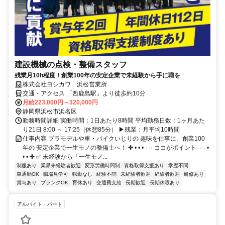
建設機械の点検・整備スタッフ
残業月10h程度！創業100年の安定企業で未経験から手に職を
株式会社ヨシカワ 浜松営業所
交通・アクセス 「西鹿島駅」より徒歩約10分
月給223,000円～320,000円
静岡県浜松市浜名区
勤務時間詳細 実働時間：1日あたり8時間 平均勤務日数：1ヶ月あた
り21日 8:00 ～ 17:25（休憩85分） ▶残業：月平均10時間
仕事内容 プラモデルや車・バイクいじりの 趣味を仕事に。創業100
年の 安定企業で一生モノの整備士へ！ ✤ • • • · ·· ココがポイント ·· · •
• • ✤ ✅ 未経験から「一生モノ...
制服あり
業界未経験者歓迎
変形労働時間制
資格取得支援あり
学歴不問
車通勤OK
職場見学可
転勤なし
経験不問
未経験者歓迎
経験者歓迎
研修あり
賞与あり
ブランクOK
育休あり
交通費支給
長期歓迎
長期休暇あり
アルバイト・パート