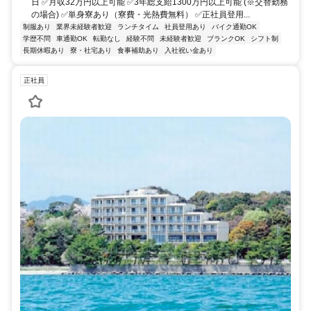
日 ✅月収32万円以上可能 ✅3年総支給1300万円以上可能 (※交替勤務
の場合) ✅単身寮あり（寮費・光熱費無料） ✅正社員登用...
制服あり
業界未経験者歓迎
ランチタイム
社員登用あり
バイク通勤OK
学歴不問
車通勤OK
転勤なし
経験不問
未経験者歓迎
ブランクOK
シフト制
長期休暇あり
寮・社宅あり
食事補助あり
入社祝い金あり
正社員