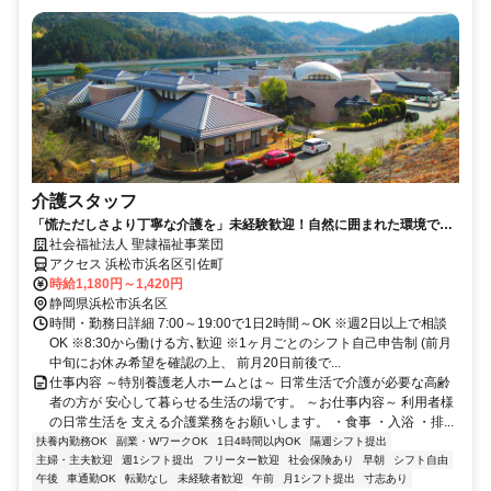
介護スタッフ
「慌ただしさより丁寧な介護を」未経験歓迎！自然に囲まれた環境で、
週2日・2h～OK！ご家庭との両立も可能
社会福祉法人 聖隷福祉事業団
アクセス 浜松市浜名区引佐町
時給1,180円～1,420円
静岡県浜松市浜名区
時間・勤務日詳細 7:00～19:00で1日2時間～OK ※週2日以上で相談
OK ※8:30から働ける方､歓迎 ※1ヶ月ごとのシフト自己申告制 (前月
中旬にお休み希望を確認の上、 前月20日前後で...
仕事内容 ～特別養護老人ホームとは～ 日常生活で介護が必要な高齢
者の方が 安心して暮らせる生活の場です。 ～お仕事内容～ 利用者様
の日常生活を 支える介護業務をお願いします。 ・食事 ・入浴 ・排...
扶養内勤務OK
副業・WワークOK
1日4時間以内OK
隔週シフト提出
主婦・主夫歓迎
週1シフト提出
フリーター歓迎
社会保険あり
早朝
シフト自由
午後
車通勤OK
転勤なし
未経験者歓迎
午前
月1シフト提出
寸志あり