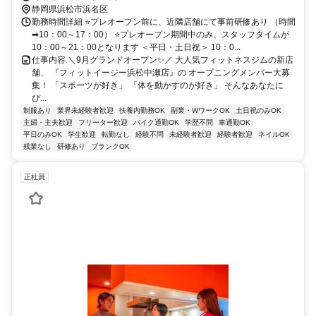
静岡県浜松市浜名区
勤務時間詳細 ⭐プレオープン前に、近隣店舗にて事前研修あり （時間
➡10：00～17：00） ⭐プレオープン期間中のみ、スタッフタイムが
10：00～21：00となります ＜平日・土日祝＞ 10：0...
仕事内容 ＼9月グランドオープン✨／ 大人気フィットネスジムの新店
舗、 『フィットイージー浜松中瀬店』の オープニングメンバー大募
集！ 「スポーツが好き」 「体を動かすのが好き」 そんなあなたに
ぴ...
制服あり
業界未経験者歓迎
扶養内勤務OK
副業・WワークOK
土日祝のみOK
主婦・主夫歓迎
フリーター歓迎
バイク通勤OK
学歴不問
車通勤OK
平日のみOK
学生歓迎
転勤なし
経験不問
未経験者歓迎
経験者歓迎
ネイルOK
残業なし
研修あり
ブランクOK
正社員