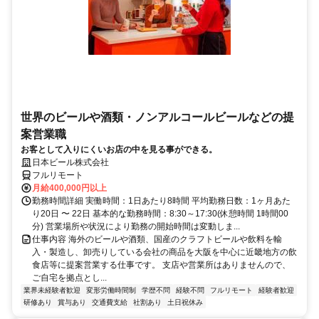
世界のビールや酒類・ノンアルコールビールなどの提
案営業職
お客として入りにくいお店の中を見る事ができる。
日本ビール株式会社
フルリモート
月給400,000円以上
勤務時間詳細 実働時間：1日あたり8時間 平均勤務日数：1ヶ月あた
り20日 〜 22日 基本的な勤務時間：8:30～17:30(休憩時間 1時間00
分) 営業場所や状況により勤務の開始時間は変動しま...
仕事内容 海外のビールや酒類、国産のクラフトビールや飲料を輸
入・製造し、卸売りしている会社の商品を大阪を中心に近畿地方の飲
食店等に提案営業する仕事です。 支店や営業所はありませんので、
ご自宅を拠点とし...
業界未経験者歓迎
変形労働時間制
学歴不問
経験不問
フルリモート
経験者歓迎
研修あり
賞与あり
交通費支給
社割あり
土日祝休み