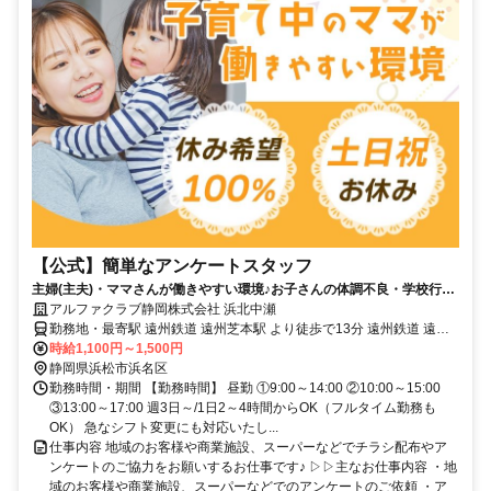
【公式】簡単なアンケートスタッフ
主婦(主夫)・ママさんが働きやすい環境♪お子さんの体調不良・学校行事
《急なお休みも電話1本でOK！》
アルファクラブ静岡株式会社 浜北中瀬
勤務地・最寄駅 遠州鉄道 遠州芝本駅 より徒歩で13分 遠州鉄道 遠州
岩水寺駅 から車で6分
時給1,100円～1,500円
静岡県浜松市浜名区
勤務時間・期間 【勤務時間】 昼勤 ①9:00～14:00 ②10:00～15:00
③13:00～17:00 週3日～/1日2～4時間からOK（フルタイム勤務も
OK） 急なシフト変更にも対応いたし...
仕事内容 地域のお客様や商業施設、スーパーなどでチラシ配布やア
ンケートのご協力をお願いするお仕事です♪ ▷▷主なお仕事内容 ・地
域のお客様や商業施設、スーパーなどでのアンケートのご依頼 ・ア