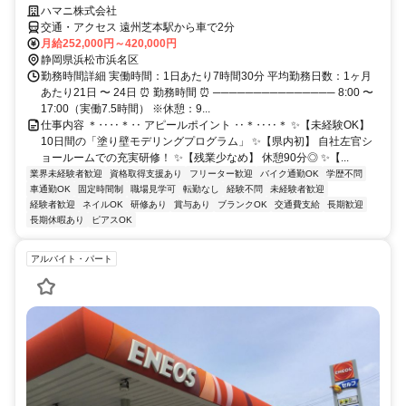
ハマニ株式会社
交通・アクセス 遠州芝本駅から車で2分
月給252,000円～420,000円
静岡県浜松市浜名区
勤務時間詳細 実働時間：1日あたり7時間30分 平均勤務日数：1ヶ月
あたり21日 〜 24日 ⏰ 勤務時間 ⏰ ─────────────── 8:00 〜
17:00（実働7.5時間） ※休憩：9...
仕事内容 ＊‥‥＊‥ アピールポイント ‥＊‥‥＊ ✨【未経験OK】
10日間の「塗り壁モデリングプログラム」 ✨【県内初】 自社左官シ
ョールームでの充実研修！ ✨【残業少なめ】 休憩90分◎ ✨【...
業界未経験者歓迎
資格取得支援あり
フリーター歓迎
バイク通勤OK
学歴不問
車通勤OK
固定時間制
職場見学可
転勤なし
経験不問
未経験者歓迎
経験者歓迎
ネイルOK
研修あり
賞与あり
ブランクOK
交通費支給
長期歓迎
長期休暇あり
ピアスOK
アルバイト・パート