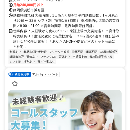
月給240,000円以上
静岡県浜松市浜名区
勤務時間詳細 実働時間：1日あたり8時間 平均勤務日数：1ヶ月あた
り20日 〜 22日 シフト制（実働1日8時間） ※標準的な店舗の営業時
間／9:00～21:00 ※営業時間帯・勤務時間帯は店舗に...
仕事内容 ＊未経験から食のプロへ！東証上場の充実待遇！ ＊育休取
得実績あり！生活の変化にも柔軟対応！ ＊年2回の4連休！推し活や
旅行など私生活充実！ ＊あなたのPOPや提案が次のヒット商品に！
＊社宅...
制服あり
業界未経験者歓迎
フリーター歓迎
学歴不問
経験不問
未経験者歓迎
経験者歓迎
研修あり
ブランクOK
育休あり
交通費支給
資格取得手当あり
シフト制
社割あり
寮・社宅あり
アルバイト・パート