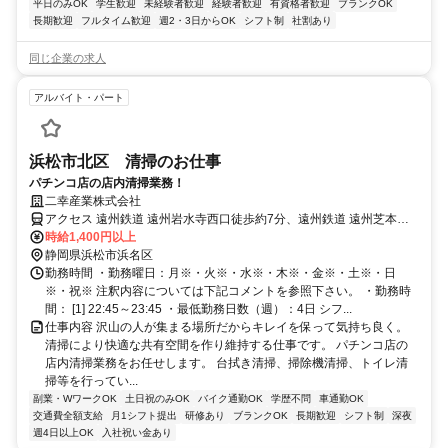
平日のみOK
学生歓迎
未経験者歓迎
経験者歓迎
有資格者歓迎
ブランクOK
長期歓迎
フルタイム歓迎
週2・3日からOK
シフト制
社割あり
同じ企業の求人
アルバイト・パート
浜松市北区 清掃のお仕事
パチンコ店の店内清掃業務！
二幸産業株式会社
アクセス 遠州鉄道 遠州岩水寺西口徒歩約7分、遠州鉄道 遠州芝本徒
歩約11分、天竜浜名湖線 岩水寺徒歩約16分
時給1,400円以上
静岡県浜松市浜名区
勤務時間 ・勤務曜日：月※・火※・水※・木※・金※・土※・日
※・祝※ 注釈内容については下記コメントを参照下さい。 ・勤務時
間： [1] 22:45～23:45 ・最低勤務日数（週）：4日 シフ...
仕事内容 沢山の人が集まる場所だからキレイを保って気持ち良く。
清掃により快適な共有空間を作り維持する仕事です。 パチンコ店の
店内清掃業務をお任せします。 台拭き清掃、掃除機清掃、トイレ清
掃等を行ってい...
副業・WワークOK
土日祝のみOK
バイク通勤OK
学歴不問
車通勤OK
交通費全額支給
月1シフト提出
研修あり
ブランクOK
長期歓迎
シフト制
深夜
週4日以上OK
入社祝い金あり