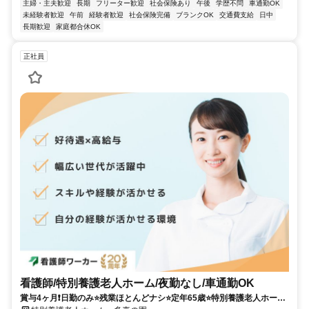
主婦・主夫歓迎
長期
フリーター歓迎
社会保険あり
午後
学歴不問
車通勤OK
未経験者歓迎
午前
経験者歓迎
社会保険完備
ブランクOK
交通費支給
日中
長期歓迎
家庭都合休OK
正社員
看護師/特別養護老人ホーム/夜勤なし/車通勤OK
賞与4ヶ月❗️日勤のみ⭐残業ほとんどナシ⭐定年65歳⭐特別養護老人ホーム