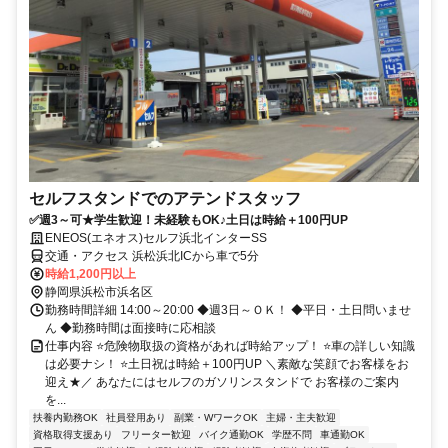
セルフスタンドでのアテンドスタッフ
✅週3～可★学生歓迎！未経験もOK♪土日は時給＋100円UP
ENEOS(エネオス)セルフ浜北インターSS
交通・アクセス 浜松浜北ICから車で5分
時給1,200円以上
静岡県浜松市浜名区
勤務時間詳細 14:00～20:00 ◆週3日～ＯＫ！ ◆平日・土日問いませ
ん ◆勤務時間は面接時に応相談
仕事内容 ⭐危険物取扱の資格があれば時給アップ！ ⭐車の詳しい知識
は必要ナシ！ ⭐土日祝は時給＋100円UP ＼素敵な笑顔でお客様をお
迎え★／ あなたにはセルフのガソリンスタンドで お客様のご案内
を...
扶養内勤務OK
社員登用あり
副業・WワークOK
主婦・主夫歓迎
資格取得支援あり
フリーター歓迎
バイク通勤OK
学歴不問
車通勤OK