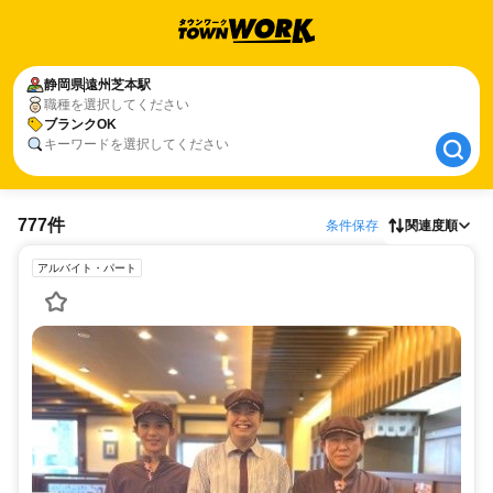
静岡県
静岡県
遠州芝本駅
遠州芝本駅
職種を選択してください
ブランクOK
ブランクOK
キーワードを選択してください
777件
条件保存
関連度順
アルバイト・パート