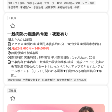
週1シフト提出
60代も応募可
フリーター歓迎
給料前払いOK
シフト自由
学歴不問
車通勤OK
学生歓迎
経験不問
未経験者歓迎
午前
正社員
一般病院の看護師/常勤・夜勤有り
北斗わかば病院
アクセス 遠州鉄道 遠州芝本徒歩約10分、遠州鉄道 遠州岩水寺西口徒
歩約11分、天竜浜名湖線 岩水寺徒歩約23分
月給242,600円～349,000円
静岡県浜松市浜名区
勤務時間 実働時間：8時間/日 平均勤務日数：1ヶ月あたり20日
仕事内容 仕事内容 一般病院の看護師業務 職場・施設について 充実の
教育制度で安心のスタート！ゆったりスキルアップできますよ♪ アピ
ールポイント 【じっくり関われる看護★日勤のみも相談可能◎★年
間...
固定時間制
交通費全額支給
経験者歓迎
有資格者歓迎
託児所あり
正社員