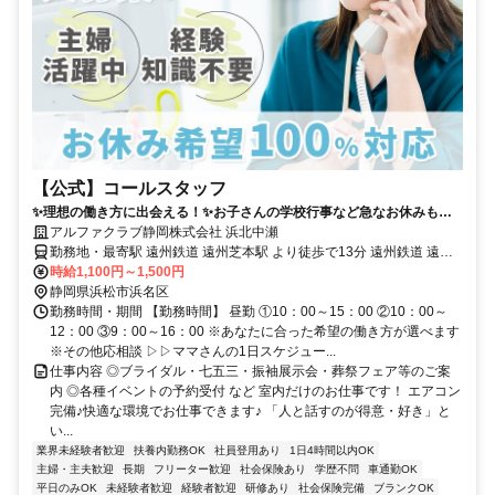
【公式】コールスタッフ
✨理想の働き方に出会える！✨お子さんの学校行事など急なお休みも電
話1本でOK！子育てママ活躍中！
アルファクラブ静岡株式会社 浜北中瀬
勤務地・最寄駅 遠州鉄道 遠州芝本駅 より徒歩で13分 遠州鉄道 遠州
岩水寺駅 から車で6分
時給1,100円～1,500円
静岡県浜松市浜名区
勤務時間・期間 【勤務時間】 昼勤 ①10：00～15：00 ②10：00～
12：00 ③9：00～16：00 ※あなたに合った希望の働き方が選べます
※その他応相談 ▷▷ママさんの1日スケジュー...
仕事内容 ◎ブライダル・七五三・振袖展示会・葬祭フェア等のご案
内 ◎各種イベントの予約受付 など 室内だけのお仕事です！ エアコン
完備♪快適な環境でお仕事できます♪ 「人と話すのが得意・好き」と
い...
業界未経験者歓迎
扶養内勤務OK
社員登用あり
1日4時間以内OK
主婦・主夫歓迎
長期
フリーター歓迎
社会保険あり
学歴不問
車通勤OK
平日のみOK
未経験者歓迎
経験者歓迎
研修あり
社会保険完備
ブランクOK