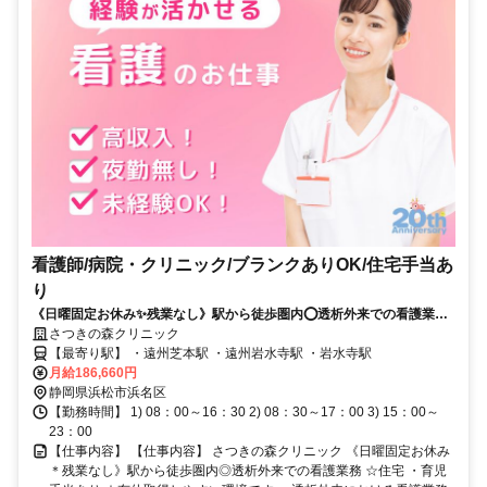
看護師/病院・クリニック/ブランクありOK/住宅手当あ
り
《日曜固定お休み✨残業なし》駅から徒歩圏内⭕透析外来での看護業務
⭐住宅・育児手当あり⭐有休取得しやすい環境です✨
さつきの森クリニック
【最寄り駅】 ・遠州芝本駅 ・遠州岩水寺駅 ・岩水寺駅
月給186,660円
静岡県浜松市浜名区
【勤務時間】 1) 08：00～16：30 2) 08：30～17：00 3) 15：00～
23：00
【仕事内容】 【仕事内容】 さつきの森クリニック 《日曜固定お休み
＊残業なし》駅から徒歩圏内◎透析外来での看護業務 ☆住宅 ・育児