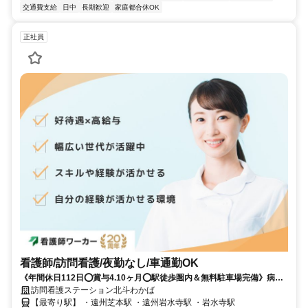
交通費支給
日中
長期歓迎
家庭都合休OK
正社員
看護師/訪問看護/夜勤なし/車通勤OK
《年間休日112日⭕賞与4.10ヶ月⭕駅徒歩圏内＆無料駐車場完備》病院
が母体の訪問看護です❗️
訪問看護ステーション北斗わかば
【最寄り駅】 ・遠州芝本駅 ・遠州岩水寺駅 ・岩水寺駅