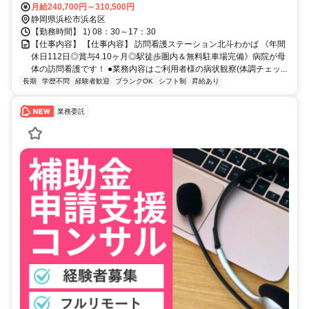
月給240,700円～310,500円
静岡県浜松市浜名区
【勤務時間】 1) 08：30～17：30
【仕事内容】 【仕事内容】 訪問看護ステーション北斗わかば 《年間
休日112日◎賞与4.10ヶ月◎駅徒歩圏内＆無料駐車場完備》病院が母
体の訪問看護です！ ●業務内容はご利用者様の病状観察(体調チェッ...
長期
学歴不問
経験者歓迎
ブランクOK
シフト制
昇給あり
業務委託