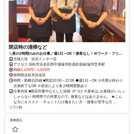
閉店時の清掃など
＼夜の2時間のみのお仕事／週1日～OK！接客なし！Ｗワーク・フリー
ター歓迎◎
五味八珍 浜北インター店
アクセス 浜松市浜名区西中瀬遠州鉄道鉄道線/遠州芝本駅
時給1,120円～1,525円
静岡県浜松市浜名区
時間・勤務日詳細 ■閉店20:00～22:00 ◆週1日～OK ※作業が終わり
次第終了もOK ※状況により多少時間変動あり
仕事内容 ■閉店作業中心とした清掃･片づけ ※基本は､お客様がいらっ
しゃらない 時間帯での作業なので､ 接客などはありません。 ★こん
な方にオススメ ・チョットだけ働きたい方 ・接客が苦手な方 ...
シフト制
業務委託