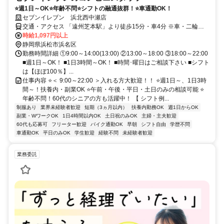
⭐週1日～OK⭐年齢不問⭐シフトの融通抜群！⭐車通勤OK！
セブンイレブン 浜北西中瀬店
交通・アクセス 「遠州芝本駅」より徒歩15分・車4分 ※車・二輪通
勤可（無料駐車場有）
時給1,097円以上
静岡県浜松市浜名区
勤務時間詳細 ①9:00～14:00(13:00) ②13:00～18:00 ③18:00～22:00
■週1日～OK！ ■1日3時間～OK！ ■時間･曜日はご相談下さい ■シフト
は【ほぼ100％】...
仕事内容 ⭐＜ 9:00～22:00 ＞入れる方大歓迎！！ ⭐週1日～、1日3時
間～！扶養内・副業OK ⭐午前・午後・平日・土日のみの相談可能 ⭐
年齢不問！60代のシニアの方も活躍中！ 【 シフト例...
制服あり
業界未経験者歓迎
短期（3ヵ月以内）
扶養内勤務OK
週1日からOK
副業・WワークOK
1日4時間以内OK
土日祝のみOK
主婦・主夫歓迎
60代も応募可
フリーター歓迎
バイク通勤OK
早朝
シフト自由
学歴不問
車通勤OK
平日のみOK
学生歓迎
経験不問
未経験者歓迎
業務委託