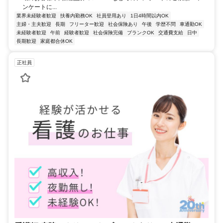
ンケートに...
業界未経験者歓迎
扶養内勤務OK
社員登用あり
1日4時間以内OK
主婦・主夫歓迎
長期
フリーター歓迎
社会保険あり
午後
学歴不問
車通勤OK
未経験者歓迎
午前
経験者歓迎
社会保険完備
ブランクOK
交通費支給
日中
長期歓迎
家庭都合休OK
正社員