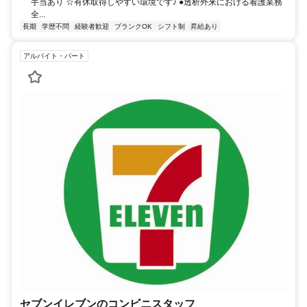
手当あり ☆有休取得しやすい環境です♪ ●透析外来における看護業務
全...
長期
学歴不問
経験者歓迎
ブランクOK
シフト制
昇給あり
アルバイト・パート
セブンイレブンのコンビニスタッフ