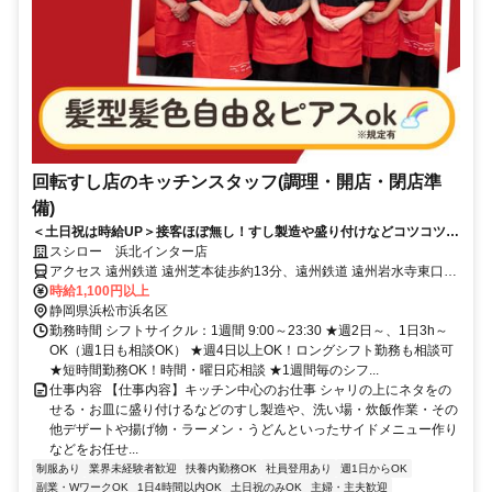
回転すし店のキッチンスタッフ(調理・開店・閉店準
備)
＜土日祝は時給UP＞接客ほぼ無し！すし製造や盛り付けなどコツコツ働
ける
スシロー 浜北インター店
アクセス 遠州鉄道 遠州芝本徒歩約13分、遠州鉄道 遠州岩水寺東口徒
歩約22分、遠州鉄道 遠州小林徒歩約27分
時給1,100円以上
静岡県浜松市浜名区
勤務時間 シフトサイクル：1週間 9:00～23:30 ★週2日～、1日3h～
OK（週1日も相談OK） ★週4日以上OK！ロングシフト勤務も相談可
★短時間勤務OK！時間・曜日応相談 ★1週間毎のシフ...
仕事内容 【仕事内容】キッチン中心のお仕事 シャリの上にネタをの
せる・お皿に盛り付けるなどのすし製造や、洗い場・炊飯作業・その
他デザートや揚げ物・ラーメン・うどんといったサイドメニュー作り
などをお任せ...
制服あり
業界未経験者歓迎
扶養内勤務OK
社員登用あり
週1日からOK
副業・WワークOK
1日4時間以内OK
土日祝のみOK
主婦・主夫歓迎