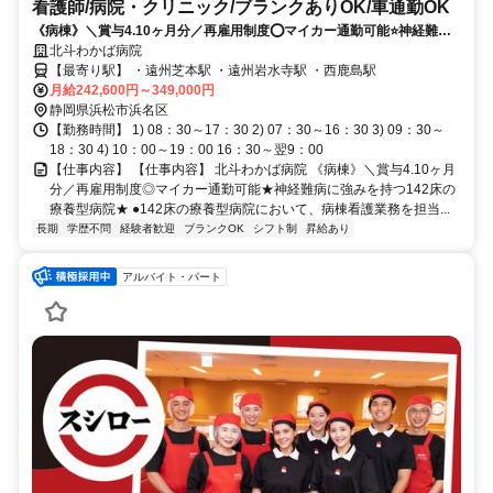
看護師/病院・クリニック/ブランクありOK/車通勤OK
《病棟》＼賞与4.10ヶ月分／再雇用制度⭕マイカー通勤可能⭐神経難病
に強みを持つ142床の療養型病院⭐
北斗わかば病院
【最寄り駅】 ・遠州芝本駅 ・遠州岩水寺駅 ・西鹿島駅
月給242,600円～349,000円
静岡県浜松市浜名区
【勤務時間】 1) 08：30～17：30 2) 07：30～16：30 3) 09：30～
18：30 4) 10：00～19：00 16：30～翌9：00
【仕事内容】 【仕事内容】 北斗わかば病院 《病棟》＼賞与4.10ヶ月
分／再雇用制度◎マイカー通勤可能★神経難病に強みを持つ142床の
療養型病院★ ●142床の療養型病院において、病棟看護業務を担当...
長期
学歴不問
経験者歓迎
ブランクOK
シフト制
昇給あり
アルバイト・パート