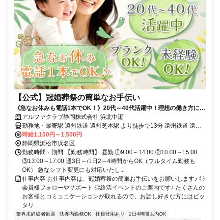
【公式】冠婚葬祭の簡単なお手伝い
《急なお休みも電話1本でOK！》20代～40代活躍中！理想の働き方に出
会える！未経験OK！しゅふ活躍中！
アルファクラブ静岡株式会社 浜北中瀬
勤務地・最寄駅 遠州鉄道 遠州芝本駅 より徒歩で13分 遠州鉄道 遠州
岩水寺駅 から車で6分
時給1,100円～1,500円
静岡県浜松市浜名区
勤務時間・期間 【勤務時間】 昼勤 ①9:00～14:00 ②10:00～15:00
③13:00～17:00 週3日～/1日2～4時間からOK（フルタイム勤務も
OK） 急なシフト変更にも対応いたし...
仕事内容 お仕事内容は、冠婚葬祭の簡単お手伝いをお願いします♪ ◎
会員様フォローやサポート ◎終活イベントのご案内です♪ たくさんの
お客様とコミュニケーションが取れるので、お話し好きな方にはピッ
タリ...
業界未経験者歓迎
扶養内勤務OK
社員登用あり
1日4時間以内OK