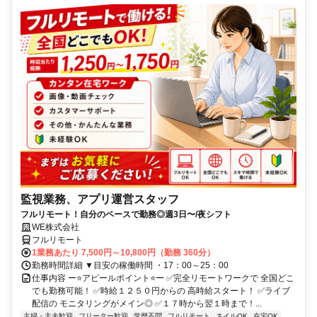
監視業務、アプリ運営スタッフ
フルリモート！自分のペースで勤務◎週3日〜/夜シフト
WE株式会社
フルリモート
1業務あたり 7,500円～10,800円（勤務 360分）
勤務時間詳細 ▼目安の稼働時間 ・17：00～25：00
仕事内容 ー⭐️アピールポイント⭐️ー ✅完全リモートワークで 全国どこ
でも勤務可能！ ✅時給１２５０円からの 高時給スタート！ ✅ライブ
配信の モニタリングがメイン◎ ✅１７時から翌１時まで！...
主婦・主夫歓迎
フリーター歓迎
学歴不問
フルリモート
ネイルOK
在宅OK