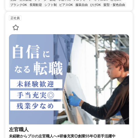
ブランクOK
長期歓迎
シフト制
ピアスOK
服装自由
ひげOK
髪型・髪色自由
正社員
左官職人
未経験からプロの左官職人へ⭐研修充実◎創業55年◎若手活躍中