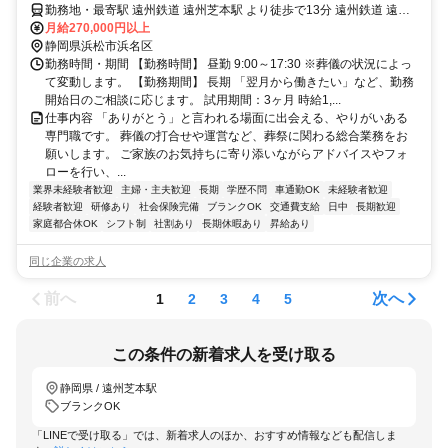
勤務地・最寄駅 遠州鉄道 遠州芝本駅 より徒歩で13分 遠州鉄道 遠州
岩水寺駅 から車で6分
月給270,000円以上
静岡県浜松市浜名区
勤務時間・期間 【勤務時間】 昼勤 9:00～17:30 ※葬儀の状況によっ
て変動します。 【勤務期間】 長期 「翌月から働きたい」など、勤務
開始日のご相談に応じます。 試用期間：3ヶ月 時給1,...
仕事内容 「ありがとう」と言われる場面に出会える、やりがいある
専門職です。 葬儀の打合せや運営など、葬祭に関わる総合業務をお
願いします。 ご家族のお気持ちに寄り添いながらアドバイスやフォ
ローを行い、...
業界未経験者歓迎
主婦・主夫歓迎
長期
学歴不問
車通勤OK
未経験者歓迎
経験者歓迎
研修あり
社会保険完備
ブランクOK
交通費支給
日中
長期歓迎
家庭都合休OK
シフト制
社割あり
長期休暇あり
昇給あり
同じ企業の求人
前へ
次へ
1
2
3
4
5
この条件の新着求人を受け取る
静岡県 / 遠州芝本駅
ブランクOK
「LINEで受け取る」では、新着求人のほか、おすすめ情報なども配信しま