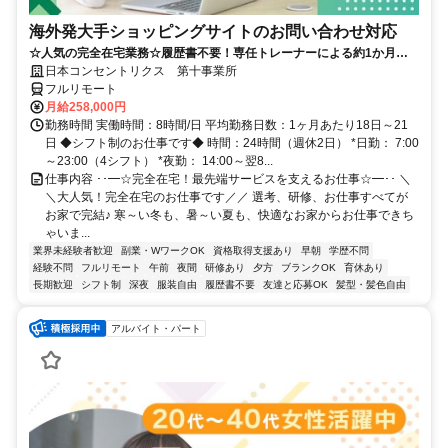
海外発大手ショッピングサイトのお問い合わせ対応
☆人気の完全在宅業務☆履歴書不要！専任トレーナーによる約1か月の
研修で、業界未経験の方も安心！
日本コンセントリクス 第十事業所
フルリモート
月給258,000円
勤務時間 実働時間：8時間/日 平均勤務日数：1ヶ月あたり18日～21
日 ◆シフト制のお仕事です◆ 時間：24時間（週休2日） *日勤： 7:00
～23:00（4シフト） *夜勤： 14:00～翌8...
仕事内容 ･･━☆完全在宅！最先端サービスを支えるお仕事☆━･･ ＼
＼大人気！完全在宅のお仕事です／／ 選考、研修、お仕事すべてが
お家で完結♪ 寒～い冬も、暑～い夏も、快適なお家からお仕事できち
ゃいま...
業界未経験者歓迎
副業・WワークOK
資格取得支援あり
早朝
学歴不問
経験不問
フルリモート
午前
夜間
研修あり
夕方
ブランクOK
育休あり
長期歓迎
シフト制
深夜
服装自由
履歴書不要
友達と応募OK
髪型・髪色自由
アルバイト・パート