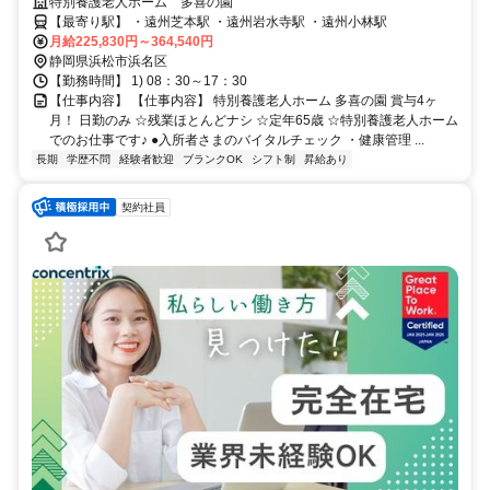
でのお仕事です✨
特別養護老人ホーム 多喜の園
【最寄り駅】 ・遠州芝本駅 ・遠州岩水寺駅 ・遠州小林駅
月給225,830円～364,540円
静岡県浜松市浜名区
【勤務時間】 1) 08：30～17：30
【仕事内容】 【仕事内容】 特別養護老人ホーム 多喜の園 賞与4ヶ
月！ 日勤のみ ☆残業ほとんどナシ ☆定年65歳 ☆特別養護老人ホーム
でのお仕事です♪ ●入所者さまのバイタルチェック ・健康管理 ...
長期
学歴不問
経験者歓迎
ブランクOK
シフト制
昇給あり
契約社員