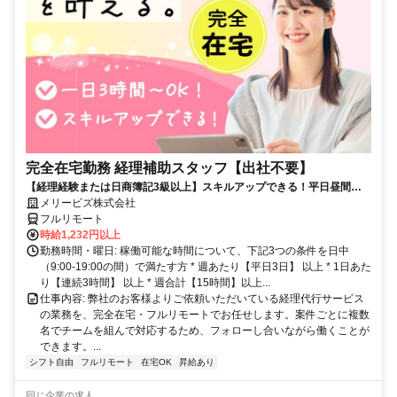
完全在宅勤務 経理補助スタッフ【出社不要】
【経理経験または日商簿記3級以上】スキルアップできる！平日昼間３h
～。完全在宅で育児・介護中の方も大歓迎♪
メリービズ株式会社
フルリモート
時給1,232円以上
勤務時間・曜日: 稼働可能な時間について、下記3つの条件を日中
（9:00-19:00の間）で満たす方 * 週あたり【平日3日】 以上 * 1日あた
り【連続3時間】 以上 * 週合計【15時間】以上...
仕事内容: 弊社のお客様よりご依頼いただいている経理代行サービス
の業務を、完全在宅・フルリモートでお任せします。案件ごとに複数
名でチームを組んで対応するため、フォローし合いながら働くことが
できます。...
シフト自由
フルリモート
在宅OK
昇給あり
同じ企業の求人