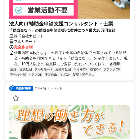
法人向け補助金申請支援コンサルタント・士業
「助成金なう」の助成金申請支援✅1案件につき最大20万円支給
株式会社ナビット
フルリモート
完全歩合制
仕事内容 ⭐私たちは、公官庁や全国の自治体で 公募されている助成
金・補助金を 検索できるサイト「助成金なう」を 制作しました。現
在、10万人以上の 会員様にご愛顧いただいていており、 各種助...
主婦・主夫歓迎
フルリモート
経験者歓迎
ネイルOK
在宅OK
ブランクOK
完全歩合制
ピアスOK
服装自由
ひげOK
髪型・髪色自由
アルバイト・パート