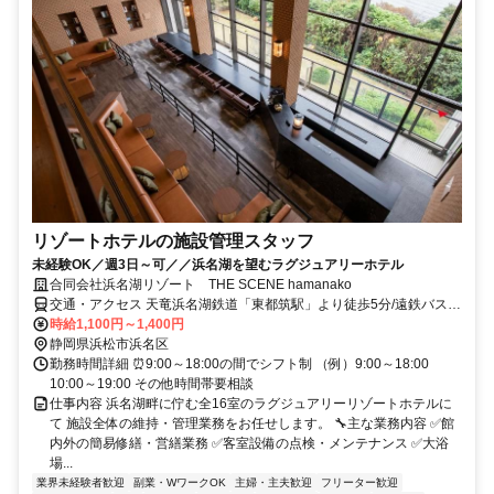
リゾートホテルの施設管理スタッフ
未経験OK／週3日～可／／浜名湖を望むラグジュアリーホテル
合同会社浜名湖リゾート THE SCENE hamanako
交通・アクセス 天竜浜名湖鉄道「東都筑駅」より徒歩5分/遠鉄バス
「東都筑駅」より徒歩10分
時給1,100円～1,400円
静岡県浜松市浜名区
勤務時間詳細 ⏰9:00～18:00の間でシフト制 （例）9:00～18:00
10:00～19:00 その他時間帯要相談
仕事内容 浜名湖畔に佇む全16室のラグジュアリーリゾートホテルに
て 施設全体の維持・管理業務をお任せします。 🔧主な業務内容 ✅館
内外の簡易修繕・営繕業務 ✅客室設備の点検・メンテナンス ✅大浴
場...
業界未経験者歓迎
副業・WワークOK
主婦・主夫歓迎
フリーター歓迎