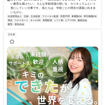
い教育を届けたい」 そんな学校現場の想いを、カリキュラムという
形にしていく仕事です。 私たちは、学校ごとの理念や課題に向き合
いながら...
社員登用あり
主婦・主夫歓迎
フリーター歓迎
学歴不問
車通勤OK
即日勤務OK
英語
フルリモート
ネイルOK
長期歓迎
シフト制
ピアスOK
服装自由
髪型・髪色自由
正社員