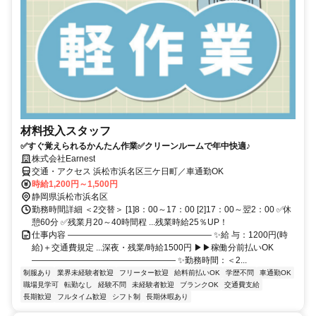
材料投入スタッフ
✅すぐ覚えられるかんたん作業✅クリーンルームで年中快適♪
株式会社Earnest
交通・アクセス 浜松市浜名区三ケ日町／車通勤OK
時給1,200円～1,500円
静岡県浜松市浜名区
勤務時間詳細 ＜2交替＞ [1]8：00～17：00 [2]17：00～翌2：00 ✅休
憩60分 ✅残業月20～40時間程 ...残業時給25％UP！
仕事内容 ――――――――――――――――― ✨給 与：1200円(時
給)＋交通費規定 ...深夜・残業/時給1500円 ▶▶稼働分前払いOK
――――――――――――――――― ✨勤務時間：＜2...
制服あり
業界未経験者歓迎
フリーター歓迎
給料前払いOK
学歴不問
車通勤OK
職場見学可
転勤なし
経験不問
未経験者歓迎
ブランクOK
交通費支給
長期歓迎
フルタイム歓迎
シフト制
長期休暇あり