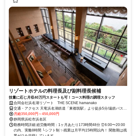
リゾートホテルの料理長及び副料理長候補
技量に応じ月収40万円スタートも可！コース料理の調理スタッフ
合同会社浜名湖リゾート THE SCENE hamanako
交通・アクセス 天竜浜名湖鉄道「東都筑駅」より徒歩5分/遠鉄バス
「東都筑駅」より徒歩10分
月給350,000円～450,000円
静岡県浜松市浜名区
勤務時間詳細 総労働時間：1ヶ月あたり173時間48分 ⏰6:00〜20:00
の内、実働8時間 └シフト制 ✨残業は月平均15時間以内！ 閑散期は残
業ゼロを目指しています。