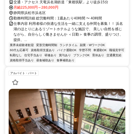
交通・アクセス 天竜浜名湖鉄道「東都筑駅」より徒歩15分
月給225,000円～280,000円
静岡県浜松市浜名区
勤務時間詳細 総労働時間：1週あたり40時間 〜 40時間
仕事内容 利用者様の快適な生活を一緒に支える仲間を募集！！ 浜名
湖のほとりにあるリゾートホテルような施設で、 美しい自然を感じ
ながら、自分らしく働きませんか ＜日勤＞ 食事の調理、盛りつけ、
提供、...
業界未経験者歓迎
変形労働時間制
ランチタイム
副業・WワークOK
60代も応募可
資格取得支援あり
バイク通勤OK
学歴不問
車通勤OK
職場見学可
転勤なし
住宅手当あり
研修あり
賞与あり
ブランクOK
育休あり
交通費支給
資格取得手当あり
昼食補助あり
食事補助あり
アルバイト・パート