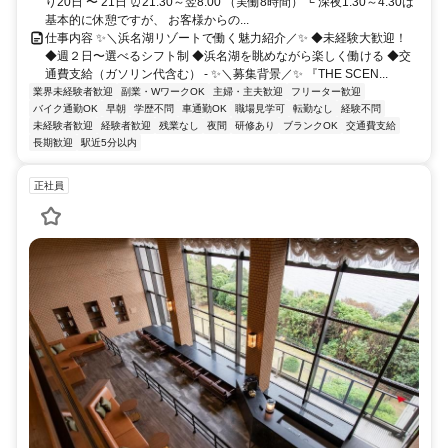
り20日 〜 21日 ⏰21:30～翌8:00 （実働8時間） └ 深夜1:30～4:30は
基本的に休憩ですが、 お客様からの...
仕事内容 ✨＼浜名湖リゾートで働く魅力紹介／✨ ◆未経験大歓迎！
◆週２日〜選べるシフト制 ◆浜名湖を眺めながら楽しく働ける ◆交
通費支給（ガソリン代含む） - ✨＼募集背景／✨ 『THE SCEN...
業界未経験者歓迎
副業・WワークOK
主婦・主夫歓迎
フリーター歓迎
バイク通勤OK
早朝
学歴不問
車通勤OK
職場見学可
転勤なし
経験不問
未経験者歓迎
経験者歓迎
残業なし
夜間
研修あり
ブランクOK
交通費支給
長期歓迎
駅近5分以内
正社員