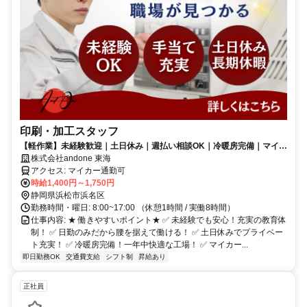
印刷・加工スタッフ
【軽作業】未経験歓迎｜土日休み｜週払い相談OK｜冷暖房完備｜マイカ
ー通勤OK
株式会社andone 東海
アクセス: マイカー通勤可
時給1,400円～1,750円
静岡県浜松市浜名区
勤務時間・曜日: 8:00~17:00 （休憩1時間 / 実働8時間）
仕事内容: ★ 働きやすいポイント★ ✅ 未経験でも安心！充実の教育体
制！ ✅ 日勤の​みだから腰を据えて働ける！ ✅ 土日休みでプライベー
ト充実！ ✅ 冷暖房完備！一年中快適な工場！ ✅ マイカー...
即日勤務OK
交通費支給
シフト制
昇給あり
正社員