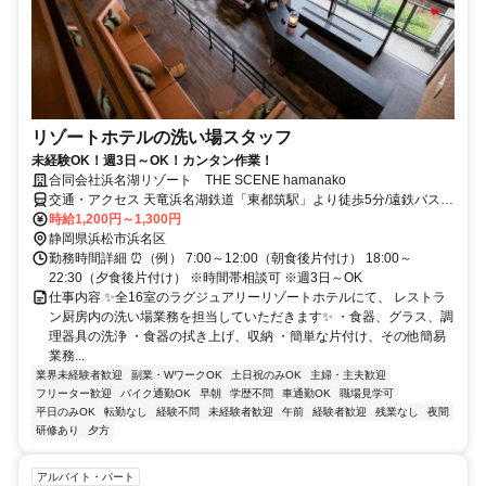
リゾートホテルの洗い場スタッフ
未経験OK！週3日～OK！カンタン作業！
合同会社浜名湖リゾート THE SCENE hamanako
交通・アクセス 天竜浜名湖鉄道「東都筑駅」より徒歩5分/遠鉄バス
「東都筑駅」より徒歩10分
時給1,200円～1,300円
静岡県浜松市浜名区
勤務時間詳細 ⏰（例） 7:00～12:00（朝食後片付け） 18:00～
22:30（夕食後片付け） ※時間帯相談可 ※週3日～OK
仕事内容 ✨全16室のラグジュアリーリゾートホテルにて、 レストラ
ン厨房内の洗い場業務を担当していただきます✨ ・食器、グラス、調
理器具の洗浄 ・食器の拭き上げ、収納 ・簡単な片付け、その他簡易
業務...
業界未経験者歓迎
副業・WワークOK
土日祝のみOK
主婦・主夫歓迎
フリーター歓迎
バイク通勤OK
早朝
学歴不問
車通勤OK
職場見学可
平日のみOK
転勤なし
経験不問
未経験者歓迎
午前
経験者歓迎
残業なし
夜間
研修あり
夕方
アルバイト・パート