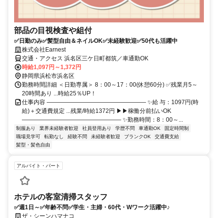
部品の目視検査や組付
✅日勤のみ✅髪型自由＆ネイルOK✅未経験歓迎✅50代も活躍中
株式会社Earnest
交通・アクセス 浜名区三ケ日町都筑／車通勤OK
時給1,097円～1,372円
静岡県浜松市浜名区
勤務時間詳細 ＜日勤専属＞ 8：00～17：00(休憩60分) ✅残業月5～
20時間あり ...時給25％UP！
仕事内容 ――――――――――――――――― ✨給 与：1097円(時
給)＋交通費規定 ...残業/時給1372円 ▶▶稼働分前払いOK
――――――――――――――――― ✨勤務時間：8：00～...
制服あり
業界未経験者歓迎
社員登用あり
学歴不問
車通勤OK
固定時間制
職場見学可
転勤なし
経験不問
未経験者歓迎
ブランクOK
交通費支給
髪型・髪色自由
アルバイト・パート
ホテルの客室清掃スタッフ
✅週1日～✅年齢不問✅学生・主婦・60代・Wワーク活躍中♪
ザ・シーンハマナコ