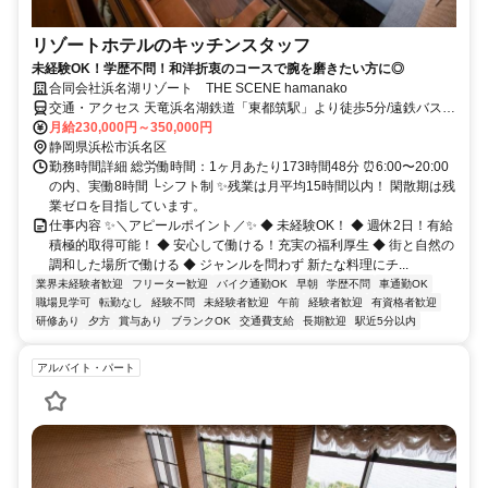
リゾートホテルのキッチンスタッフ
未経験OK！学歴不問！和洋折衷のコースで腕を磨きたい方に◎
合同会社浜名湖リゾート THE SCENE hamanako
交通・アクセス 天竜浜名湖鉄道「東都筑駅」より徒歩5分/遠鉄バス
「東都筑駅」より徒歩10分
月給230,000円～350,000円
静岡県浜松市浜名区
勤務時間詳細 総労働時間：1ヶ月あたり173時間48分 ⏰6:00〜20:00
の内、実働8時間 └シフト制 ✨残業は月平均15時間以内！ 閑散期は残
業ゼロを目指しています。
仕事内容 ✨＼アピールポイント／✨ ◆ 未経験OK！ ◆ 週休2日！有給
積極的取得可能！ ◆ 安心して働ける！充実の福利厚生 ◆ 街と自然の
調和した場所で働ける ◆ ジャンルを問わず 新たな料理にチ...
業界未経験者歓迎
フリーター歓迎
バイク通勤OK
早朝
学歴不問
車通勤OK
職場見学可
転勤なし
経験不問
未経験者歓迎
午前
経験者歓迎
有資格者歓迎
研修あり
夕方
賞与あり
ブランクOK
交通費支給
長期歓迎
駅近5分以内
アルバイト・パート