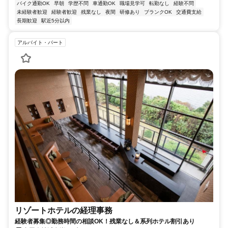
バイク通勤OK
早朝
学歴不問
車通勤OK
職場見学可
転勤なし
経験不問
未経験者歓迎
経験者歓迎
残業なし
夜間
研修あり
ブランクOK
交通費支給
長期歓迎
駅近5分以内
アルバイト・パート
リゾートホテルの経理事務
経験者募集◎勤務時間の相談OK！残業なし＆系列ホテル割引あり