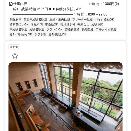
仕事内容 ――――――――――――――――― ✨給 与：1300円(時
給) ...残業/時給1625円 ▶▶稼働分前払いOK
――――――――――――――――― ✨時 間：8:00～22:00 ...
制服あり
業界未経験者歓迎
主婦・主夫歓迎
フリーター歓迎
バイク通勤OK
給料前払いOK
学歴不問
車通勤OK
職場見学可
転勤なし
経験不問
未経験者歓迎
経験者歓迎
ブランクOK
交通費支給
長期歓迎
フルタイム歓迎
週2・3日からOK
シフト制
週4日以上OK
正社員