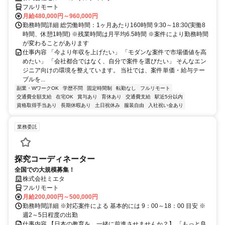
フルリモート
月給480,000円～960,000円
勤務時間詳細 総労働時間：1ヶ月あたり160時間 9:30～18:30(実働8
時間、休憩1時間) ※残業時間は月平均6.5時間 ※案件により勤務時間
が変わることがあります
仕事内容 「今より年収を上げたい」 「モダンな案件で市場価値を高
めたい」 「会社都合ではなく、自分で案件を選びたい」 そんなエン
ジニア向けの環境を整えています。 当社では、案件単価・給与テー
ブルを...
副業・WワークOK
学歴不問
固定時間制
転勤なし
フルリモート
交通費全額支給
在宅OK
賞与あり
育休あり
交通費支給
駅近5分以内
資格取得手当あり
長期休暇あり
土日祝休み
服装自由
入社祝い金あり
業務委託
探究コーディネーター
全国での大規模募集！
株式会社ミエタ
フルリモート
月給200,000円～500,000円
勤務時間詳細 ※対応案件による 基本的には 9：00～18：00 目安 ※
週2～5日程度の出勤
仕事内容 【日本の教育を、一緒に前進させませんか？】 「もっと良