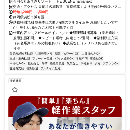
合同会社浜名湖リゾート THE SCENE hamanako
交通・アクセス 天竜浜名湖鉄道「東都筑駅」より徒歩5分/遠鉄バス
「東都筑駅」より徒歩10分
時給1,200円～1,500円
静岡県浜松市浜名区
勤務時間詳細 ⏰基本は実働8時間のフルタイムを お願いしたいです
が、難しい場合の ご相談も可能です◎
仕事内容 ✨＼アピールポイント／✨ ◆経理経験者募集 （業界経験・
雇用形態不問） ◆スピード選考（内定まで2週間） ◆福利厚生充実
（有名系列ホテルの割引あり） ◆残業なし（メリハリある働き方が
可能）...
業界未経験者歓迎
社員登用あり
副業・WワークOK
土日祝のみOK
主婦・主夫歓迎
フリーター歓迎
バイク通勤OK
学歴不問
車通勤OK
平日のみOK
転勤なし
午前
経験者歓迎
残業なし
研修あり
夕方
ブランクOK
交通費支給
長期歓迎
フルタイム歓迎
派遣社員