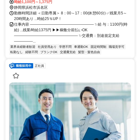
時給1,100円～1,375円
静岡県浜松市浜名区
勤務時間詳細 ＜日勤専属＞ 8：00～17：00(休憩60分) ✅残業月5～
20時間あり ...時給25％UP！
仕事内容 ――――――――――――――――― ✨給 与：1100円(時
給) ...残業/時給1375円 ▶▶稼働分前払いOK
――――――――――――――――― ✨交通費：別途規定支給
―――――...
業界未経験者歓迎
社員登用あり
学歴不問
車通勤OK
固定時間制
職場見学可
転勤なし
経験不問
ブランクOK
交通費支給
髪型・髪色自由
正社員