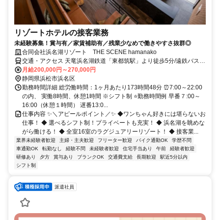
リゾートホテルの接客業務
未経験募集！賞与有／家賃補助有／残業少なめで働きやすさ抜群◎
合同会社浜名湖リゾート THE SCENE hamanako
交通・アクセス 天竜浜名湖鉄道「東都筑駅」より徒歩5分/遠鉄バス
「東都筑駅」より徒歩10分
月給200,000円～270,000円
静岡県浜松市浜名区
勤務時間詳細 総労働時間：1ヶ月あたり173時間48分 ⏰7:00～22:00
の内、 実働8時間、休憩1時間 ※シフト制 ⭐勤務時間例 早番７:00～
16:00（休憩１時間） 遅番13:0...
仕事内容 ✨＼アピールポイント／✨ ◆ワンちゃん好きには堪らないお
仕事！ ◆ 選べるシフト制！プライベートも充実！ ◆ 浜名湖を眺めな
がら働ける！ ◆ 全室16室のラグジュアリーリゾート！ ◆ 接客業...
業界未経験者歓迎
主婦・主夫歓迎
フリーター歓迎
バイク通勤OK
学歴不問
車通勤OK
転勤なし
経験不問
未経験者歓迎
住宅手当あり
午前
経験者歓迎
研修あり
夕方
賞与あり
ブランクOK
交通費支給
長期歓迎
駅近5分以内
シフト制
派遣社員