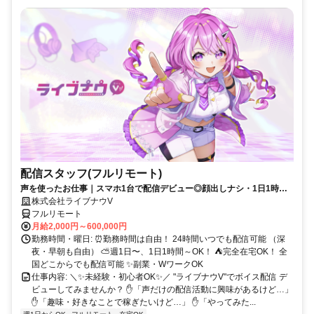
配信スタッフ(フルリモート)
声を使ったお仕事｜スマホ1台で配信デビュー◎顔出しナシ・1日1時間
～OK♪
株式会社ライブナウV
フルリモート
月給2,000円～600,000円
勤務時間・曜日: ⏰勤務時間は自由！ 24時間いつでも配信可能 （深
夜・早朝も自由） ⛅週1日〜、1日1時間～OK！ ⛺完全在宅OK！ 全
国どこからでも配信可能 ✨副業・WワークOK
仕事内容: ＼✨未経験・初心者OK✨／ "ライブナウV"でボイス配信 デ
ビューしてみませんか？ ✋「声だけの配信活動に興味があるけど…」
✋「趣味・好きなことで稼ぎたいけど…」 ✋「やってみた...