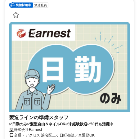
派遣社員
製造ラインの準備スタッフ
✅日勤のみ✅髪型自由＆ネイルOK✅未経験歓迎✅50代も活躍中
株式会社Earnest
交通・アクセス 浜名区三ケ日町都筑／車通勤OK