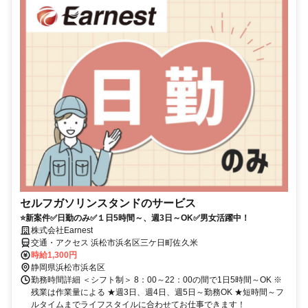
セルフガソリンスタンドのサービス
⭐新案件✅日勤のみ✅１日5時間～、週3日～OK✅男女活躍中！
株式会社Earnest
交通・アクセス 浜松市浜名区三ケ日町佐久米
時給1,300円
静岡県浜松市浜名区
勤務時間詳細 ＜シフト制＞ 8：00～22：00の間で1日5時間～OK ※
残業は作業量による ★週3日、週4日、週5日～勤務OK ★短時間～フ
ルタイムまでライフスタイルに合わせてお仕事できます！