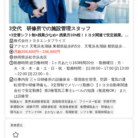
3交代 研修所での施設管理スタッフ
<3交替シフト制×残業少なめ> 残業月10h程！トヨタ関連で安定就業。長
期休暇もあり！
株式会社トヨタエンタプライズ
アクセス 天竜浜名湖線 東都筑徒歩約5分、天竜浜名湖線 都筑徒歩約
11分、天竜浜名湖線 浜名湖佐久米徒歩約21分 東名三ケ日ICより車5
月給208,600円～246,900円
分
静岡県浜松市浜名区
勤務時間 総労働時間：1ヶ月あたり163時間20分 ・勤務曜日：月・
火・水・木・金・土・日・祝 ・勤務時間： [1] 08:00～17:00 [2] 13:00
～22:00 [3] 22:00～0...
仕事内容 三ヶ日研修所の設備保全・環境衛生管理。空調・電気の運
転管理や研修準備も。3交替制でメリハリ勤務◎ 【トヨタ自動車関連
会社で安定勤務】 第2種電気工事士レベルの知識（無資格OK） また
は設備管...
制服あり
業界未経験者歓迎
資格取得支援あり
フリーター歓迎
学歴不問
車通勤OK
経験不問
経験者歓迎
有資格者歓迎
食費補助あり
研修あり
賞与あり
ブランクOK
まかないあり
長期歓迎
シフト制
長期休暇あり
業務委託