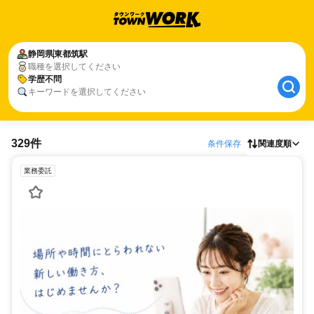
静岡県
東都筑駅
職種を選択してください
学歴不問
キーワードを選択してください
329件
条件保存
関連度順
業務委託