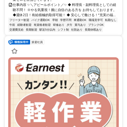
仕事内容 ✨＼アピールポイント／✨ ◆ 料理長・副料理長としての経
験不問！ ※やる気重視！腕に自信のある方を お待ちしております。
◆週休2日！有給積極的取得可能！ ◆ 安心して働ける！*充実の福...
フリーター歓迎
バイク通勤OK
早朝
学歴不問
車通勤OK
職場見学可
転勤なし
午前
経験者歓迎
有資格者歓迎
研修あり
夕方
賞与あり
ブランクOK
交通費支給
長期歓迎
駅近5分以内
シフト制
社割あり
長期休暇あり
派遣社員