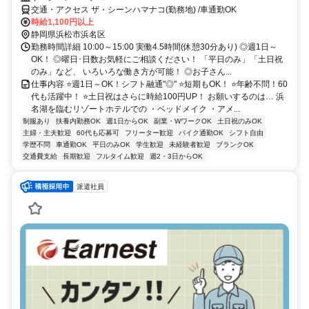
交通・アクセス ザ・シーンハマナコ(勤務地) /車通勤OK
時給1,100円以上
静岡県浜松市浜名区
勤務時間詳細 10:00～15:00 実働4.5時間(休憩30分あり) ◎週1日～
OK！ ◎曜日･日数お気軽にご相談ください！ 「平日のみ」「土日祝
のみ」など、 いろいろな働き方が可能！ ◎お子さん...
仕事内容 ⭐週1日～OK！シフト融通"◎" ⭐短期もOK！ ⭐年齢不問！60
代も活躍中！ ⭐土日祝はさらに時給100円UP！ お願いするのは… 浜
名湖を臨むリゾートホテルでの ・ベッドメイク ・アメ...
制服あり
扶養内勤務OK
週1日からOK
副業・WワークOK
土日祝のみOK
主婦・主夫歓迎
60代も応募可
フリーター歓迎
バイク通勤OK
シフト自由
学歴不問
車通勤OK
平日のみOK
学生歓迎
未経験者歓迎
ブランクOK
交通費支給
長期歓迎
フルタイム歓迎
週2・3日からOK
派遣社員