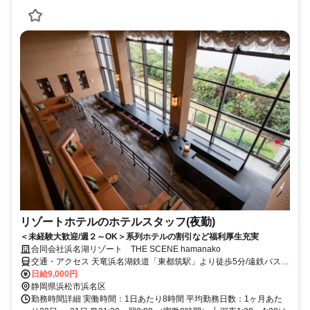
リゾートホテルのホテルスタッフ(夜勤)
＜未経験大歓迎/週２～OK＞系列ホテルの割引など福利厚生充実
合同会社浜名湖リゾート THE SCENE hamanako
交通・アクセス 天竜浜名湖鉄道「東都筑駅」より徒歩5分/遠鉄バス
「東都筑駅」より徒歩10分
日給9,000円
静岡県浜松市浜名区
勤務時間詳細 実働時間：1日あたり8時間 平均勤務日数：1ヶ月あた