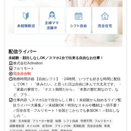
配信ライバー
未経験・顔出しなしOK／スマホ1台で出来る自由なお仕事！
株式会社Activation
フルリモート
完全歩合制
勤務時間詳細 【自由シフト】 ・24時間、いつでも好きな時間に配信
してOK！ ・「休みたい」と思った日は自由に休んで大丈夫です。 ・
「家庭の事情で」「テスト期間だから」「本業の繁忙期なので」な
ど、プラ...
仕事内容 ＼スマホ1台で自分らしく輝く！未経験から始めるライブ配
信ライバー大募集／ ✅未経験OK！特別なスキルや機材は一切不要！
✅完全在宅・フルリモート！全国どこからでも参加OK！ ✅顔出しな
しの「...
主婦・主夫歓迎
フリーター歓迎
短期
シフト自由
学歴不問
フルリモート
経験者歓迎
ネイルOK
在宅OK
ブランクOK
長期歓迎
完全歩合制
単発
ピアスOK
服装自由
ひげOK
髪型・髪色自由