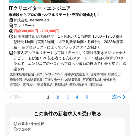
ITクリエイター・エンジニア
未経験からプロの道へ✨フルリモート×充実の研修あり！
株式会社TheNewGate
フルリモート
月給300,000円～700,000円
勤務時間詳細 総労働時間：1ヶ月あたり173時間 10:00～19:00 ※休
憩時間1時間（実働8時間） ※平均残業時間：月6時間（2023年度実
績） ※プロジェクトによってフレックスタイム制あり
仕事内容 ✨フルリモートも可能！自分らしく輝ける働き方◎ ✨社会人
デビューも歓迎！PC初心者でも安心スタート！ ✨独自の教育プログ
ラムで、エンジニアのゼロからプロへ ✨最新の技術で社会を支え、感
謝され...
業界未経験者歓迎
副業・WワークOK
資格取得支援あり
固定時間制
転勤なし
経験不問
未経験者歓迎
フルリモート
経験者歓迎
有資格者歓迎
研修あり
在宅OK
賞与あり
交通費支給
長期歓迎
長期休暇あり
服装自由
前へ
次へ
1
2
3
4
5
この条件の新着求人を受け取る
静岡県 / 東都筑駅
学歴不問