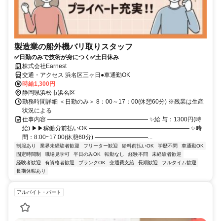
製造業の船外機バリ取りスタッフ
✅日勤のみで技術が身につく✅土日休み
株式会社Earnest
交通・アクセス 浜名区三ヶ日●車通勤OK
時給1,300円
静岡県浜松市浜名区
勤務時間詳細 ＜日勤のみ＞ 8：00～17：00(休憩60分) ※残業は生産
状況による
仕事内容 ――――――――――――――――― ✨給 与：1300円(時
給) ▶▶稼働分前払いOK ――――――――――――――――― ✨時
間：8:00~17:00(休憩60分) ―――――――――...
制服あり
業界未経験者歓迎
フリーター歓迎
給料前払いOK
学歴不問
車通勤OK
固定時間制
職場見学可
平日のみOK
転勤なし
経験不問
未経験者歓迎
経験者歓迎
有資格者歓迎
ブランクOK
交通費支給
長期歓迎
フルタイム歓迎
長期休暇あり
アルバイト・パート