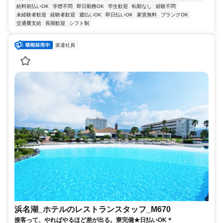
給料前払いOK
学歴不問
即日勤務OK
学生歓迎
転勤なし
経験不問
未経験者歓迎
経験者歓迎
週払いOK
即日払いOK
家賃無料
ブランクOK
交通費支給
長期歓迎
シフト制
派遣社員
浜名湖_ホテルのレストランスタッフ_M670
接客って、やればやるほど差が出る。寮完備★日払いOK＊