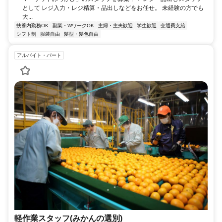
として レジ入力・レジ精算・品出しなどをお任せ。 未経験の方でも
大...
扶養内勤務OK
副業・WワークOK
主婦・主夫歓迎
学生歓迎
交通費支給
シフト制
服装自由
髪型・髪色自由
アルバイト・パート
軽作業スタッフ(みかんの選別)