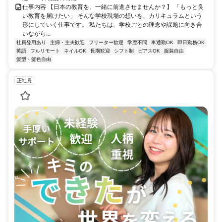
仕事内容 【日本の教育を、一緒に前進させませんか？】 「もっと良
い教育を届けたい」 そんな学校現場の想いを、カリキュラムという
形にしていく仕事です。 私たちは、学校ごとの理念や課題に向き合
いながら...
社員登用あり
主婦・主夫歓迎
フリーター歓迎
学歴不問
車通勤OK
即日勤務OK
英語
フルリモート
ネイルOK
長期歓迎
シフト制
ピアスOK
服装自由
髪型・髪色自由
正社員