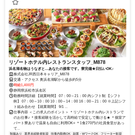
リゾートホテル内レストランスタッフ_M878
浜名湖名物はうなぎと…あなたの接客です。寮完備★日払いOK♪
株式会社JR西日本キャリア_M878
交通・アクセス 奥浜名湖駅から徒歩約5分
時給1,400円
静岡県浜松市浜名区
勤務時間詳細 【就業時間】 07：00～21：00 内シフト制 【シフト
例】 07：00～10：00 10：00～14：00 16：00～21：00 ※上記シフ
ト組み合わせ 【就業期間】 9/1 ...
仕事内容 ＜この求人のポイント＞ ＊リゾートホテル内レストランで
のお仕事♪ ＊接客経験を活かして高時給で安定して働ける★ ＊個室ア
パート寮ありで温泉も自由に利用OK⭐ ＊1食270円の社員食堂があっ
て...
制服あり
業界未経験者歓迎
扶養内勤務OK
副業・WワークOK
フリーター歓迎