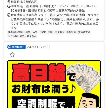
静岡県浜松市浜名区
時間帯 朝、昼 勤務曜日・時間 (1)7：00～12：00 (2）7：30～12：
30 ※週3日～応相談 時間も相談可 土日勤務可能の方優先
仕事情報 ● 仕事内容 フライ・天ぷらなどの揚げ物や 煮物、サラダな
ど惣菜の調理業務！ 商品パックや値付け、陳列もお願いします。 多
くのお客様に手に取っていただけるよう、 商品が魅力的に見える工
夫を...
扶養内勤務OK
副業・WワークOK
主婦・主夫歓迎
学生歓迎
交通費支給
シフト制
髪型・髪色自由
アルバイト・パート