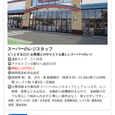
スーパーのレジスタッフ
ピッとするだけ♪お客様とのやりとりも楽しいスーパーのレジ
遠鉄ストア 三ヶ日店
アクセス 三ヶ日駅から徒歩11分
時給1,130円以上
静岡県浜松市浜名区
時間帯 朝、昼、夕方・夜 勤務曜日・時間 8:30～21:30の間で1日8時
間 ※シフト制 ※週3日～応相談
仕事情報 ● 仕事内容 スーパーのレジスタッフとして レジ入力・レジ
精算・接客などをお任せ。 自動釣り銭機能付きなので、 未経験の方
でも安心して始められます◎ 難しい操作はなく、覚えやすいです♪ ...
副業・WワークOK
主婦・主夫歓迎
学生歓迎
交通費支給
シフト制
服装自由
髪型・髪色自由