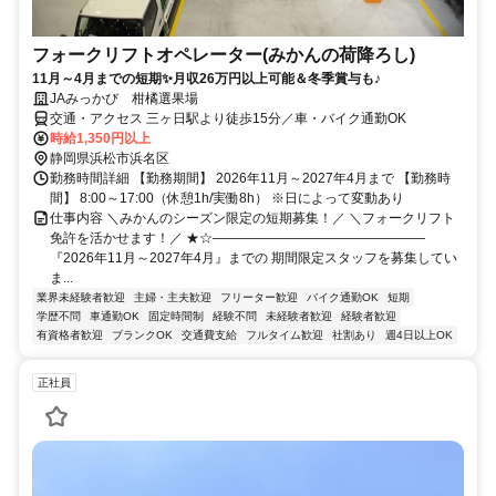
フォークリフトオペレーター(みかんの荷降ろし)
11月～4月までの短期✨月収26万円以上可能＆冬季賞与も♪
JAみっかび 柑橘選果場
交通・アクセス 三ヶ日駅より徒歩15分／車・バイク通勤OK
時給1,350円以上
静岡県浜松市浜名区
勤務時間詳細 【勤務期間】 2026年11月～2027年4月まで 【勤務時
間】 8:00～17:00（休憩1h/実働8h） ※日によって変動あり
仕事内容 ＼みかんのシーズン限定の短期募集！／ ＼フォークリフト
免許を活かせます！／ ★☆――――――――――――――――
『2026年11月～2027年4月』までの 期間限定スタッフを募集してい
ま...
業界未経験者歓迎
主婦・主夫歓迎
フリーター歓迎
バイク通勤OK
短期
学歴不問
車通勤OK
固定時間制
経験不問
未経験者歓迎
経験者歓迎
有資格者歓迎
ブランクOK
交通費支給
フルタイム歓迎
社割あり
週4日以上OK
正社員