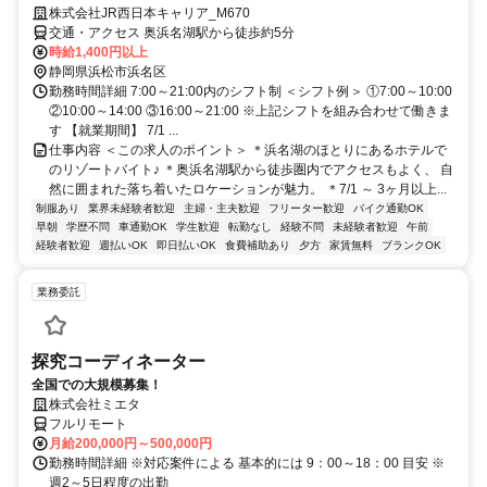
株式会社JR西日本キャリア_M670
交通・アクセス 奥浜名湖駅から徒歩約5分
時給1,400円以上
静岡県浜松市浜名区
勤務時間詳細 7:00～21:00内のシフト制 ＜シフト例＞ ①7:00～10:00
②10:00～14:00 ③16:00～21:00 ※上記シフトを組み合わせて働きま
す 【就業期間】 7/1 ...
仕事内容 ＜この求人のポイント＞ ＊浜名湖のほとりにあるホテルで
のリゾートバイト♪ ＊奥浜名湖駅から徒歩圏内でアクセスもよく、 自
然に囲まれた落ち着いたロケーションが魅力。 ＊7/1 ～ 3ヶ月以上...
制服あり
業界未経験者歓迎
主婦・主夫歓迎
フリーター歓迎
バイク通勤OK
早朝
学歴不問
車通勤OK
学生歓迎
転勤なし
経験不問
未経験者歓迎
午前
経験者歓迎
週払いOK
即日払いOK
食費補助あり
夕方
家賃無料
ブランクOK
業務委託
探究コーディネーター
全国での大規模募集！
株式会社ミエタ
フルリモート
月給200,000円～500,000円
勤務時間詳細 ※対応案件による 基本的には 9：00～18：00 目安 ※
週2～5日程度の出勤