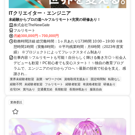
ITクリエイター・エンジニア
未経験からプロの道へ✨フルリモート×充実の研修あり！
株式会社TheNewGate
フルリモート
月給300,000円～700,000円
勤務時間詳細 総労働時間：1ヶ月あたり173時間 10:00～19:00 ※休
憩時間1時間（実働8時間） ※平均残業時間：月6時間（2023年度実
績） ※プロジェクトによってフレックスタイム制あり
仕事内容 ✨フルリモートも可能！自分らしく輝ける働き方◎ ✨社会人
デビューも歓迎！PC初心者でも安心スタート！ ✨独自の教育プログ
ラムで、エンジニアのゼロからプロへ ✨最新の技術で社会を支え、感
謝され...
業界未経験者歓迎
副業・WワークOK
資格取得支援あり
固定時間制
転勤なし
経験不問
未経験者歓迎
フルリモート
経験者歓迎
有資格者歓迎
研修あり
在宅OK
賞与あり
交通費支給
長期歓迎
長期休暇あり
服装自由
業務委託