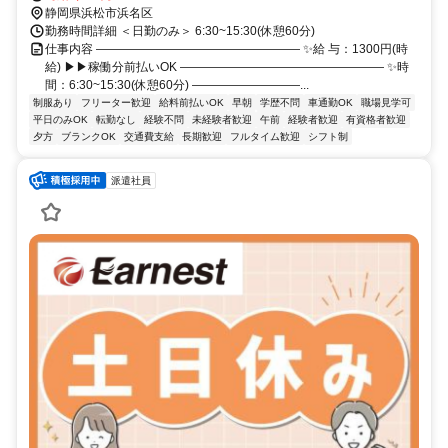
静岡県浜松市浜名区
勤務時間詳細 ＜日勤のみ＞ 6:30~15:30(休憩60分)
仕事内容 ――――――――――――――――― ✨給 与：1300円(時
給) ▶▶稼働分前払いOK ――――――――――――――――― ✨時
間：6:30~15:30(休憩60分) ―――――――――...
制服あり
フリーター歓迎
給料前払いOK
早朝
学歴不問
車通勤OK
職場見学可
平日のみOK
転勤なし
経験不問
未経験者歓迎
午前
経験者歓迎
有資格者歓迎
夕方
ブランクOK
交通費支給
長期歓迎
フルタイム歓迎
シフト制
派遣社員