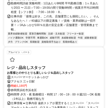
勤務時間詳細 実働時間：1日あたり8時間 平均勤務日数：1ヶ月あた
り20日 〜 21日 ✅7:00～19:00の間で実働8時間 ✅残業月平均10時間
程度 【シフト例】 ・7:00～16:00 ・8...
仕事内容 「接客は好き。この先、店舗運営にも挑戦したい。」 そん
なあなたへ！ ✅40歳以下の限定募集！ ✅資格・業界経験は一切不
要！ ✅JAみっかび100％出資の安定企業 ✅店舗運営・管理業務まで
幅...
業界未経験者歓迎
変形労働時間制
主婦・主夫歓迎
フリーター歓迎
バイク通勤OK
学歴不問
車通勤OK
経験不問
未経験者歓迎
午前
経験者歓迎
夕方
ブランクOK
長期歓迎
資格取得手当あり
長期休暇あり
アルバイト・パート
レジ・品出しスタッフ
お客様とのやりとりも楽しいレジ＆品出しスタッフ
スーパーマーケットみっかび
アクセス 三ヶ日駅
時給1,180円
静岡県浜松市浜名区
時間帯 夕方・夜 勤務曜日・時間 17：00～19：00 ※週2日～OK 長期
（1年以上）勤務可能な方
仕事情報 ● 仕事内容 遠鉄ストアが運営するミニスーパー 「スーパー
マーケットみっかび」のスタッフを募集中！ レジ・品出しスタッフ