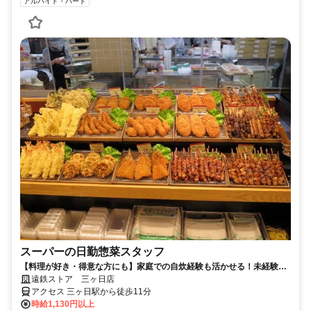
アルバイト・パート
スーパーの日勤惣菜スタッフ
【料理が好き・得意な方にも】家庭での自炊経験も活かせる！未経験か
らできる簡単調理◎
遠鉄ストア 三ヶ日店
アクセス 三ヶ日駅から徒歩11分
時給1,130円以上