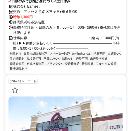
✅日勤のみで技術が身につく✅土日休み
株式会社Earnest
交通・アクセス 浜名区三ヶ日●車通勤OK
時給1,300円
静岡県浜松市浜名区
勤務時間詳細 ＜日勤のみ＞ 8：00～17：00(休憩60分) ※残業は生産
状況による
仕事内容 ――――――――――――――――― ✨給 与：1300円(時
給) ▶▶稼働分前払いOK ――――――――――――――――― ✨時
間：8:00~17:00(休憩60分) ―――――――――...
制服あり
業界未経験者歓迎
フリーター歓迎
給料前払いOK
学歴不問
車通勤OK
固定時間制
職場見学可
平日のみOK
転勤なし
経験不問
未経験者歓迎
経験者歓迎
有資格者歓迎
ブランクOK
交通費支給
長期歓迎
フルタイム歓迎
長期休暇あり
アルバイト・パート