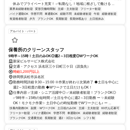
休みでプライベート充実！ ✅転勤なし！地域に根ざして働ける ...
業界未経験者歓迎
変形労働時間制
主婦・主夫歓迎
フリーター歓迎
バイク通勤OK
学歴不問
車通勤OK
経験不問
未経験者歓迎
午前
経験者歓迎
有資格者歓迎
夕方
ブランクOK
長期歓迎
長期休暇あり
土日祝休み
アルバイト・パート
保養所のクリーンスタッフ
9時半～15時！土日のみOK◎週2～3日程度◎WワークOK
新栄ビルサービス株式会社
交通・アクセス 浜名区三ケ日町三ケ日（請負先）
時給1,200円以上
静岡県浜松市浜名区
勤務時間詳細 9:30～15:00 ※作業が終わり次第終了 ◆土日を中心に
週2～3日程度の勤務 ◆Wワークで土日だけもOK！
仕事内容 ✅主婦・シニア活躍中◎ ✅未経験者歓迎！ブランクOK◎
✅9時半～15時の短時間 ✅土日を中心に週2～3日勤務 ー ✨未経験
OK！モクモク作業✨ 土日中心の時短勤務でWワークにも♪ ー ...
扶養内勤務OK
副業・WワークOK
土日祝のみOK
主婦・主夫歓迎
60代も応募可
フリーター歓迎
バイク通勤OK
学歴不問
車通勤OK
未経験者歓迎
経験者歓迎
ブランクOK
交通費支給
長期歓迎
週2・3日からOK
シフト制