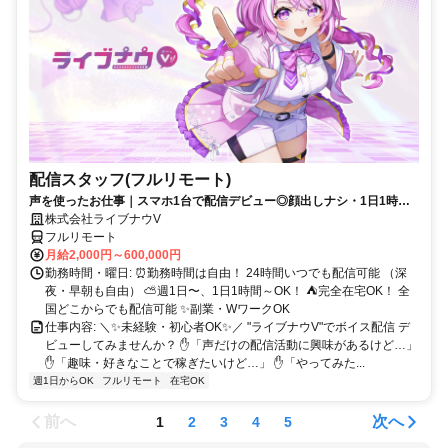
配信スタッフ(フルリモート)
声を使ったお仕事｜スマホ1台で配信デビュー◎顔出しナシ・1日1時間
～OK♪
株式会社ライブナウV
フルリモート
月給2,000円～600,000円
勤務時間・曜日: ⏰勤務時間は自由！ 24時間いつでも配信可能 （深
夜・早朝も自由） ⛅週1日〜、1日1時間～OK！ ⛺完全在宅OK！ 全
国どこからでも配信可能 ✨副業・WワークOK
仕事内容: ＼✨未経験・初心者OK✨／ "ライブナウV"でボイス配信 デ
ビューしてみませんか？ ✋「声だけの配信活動に興味があるけど…」
✋「趣味・好きなことで稼ぎたいけど…」 ✋「やってみた...
週1日からOK
フルリモート
在宅OK
前へ
次へ
1
2
3
4
5