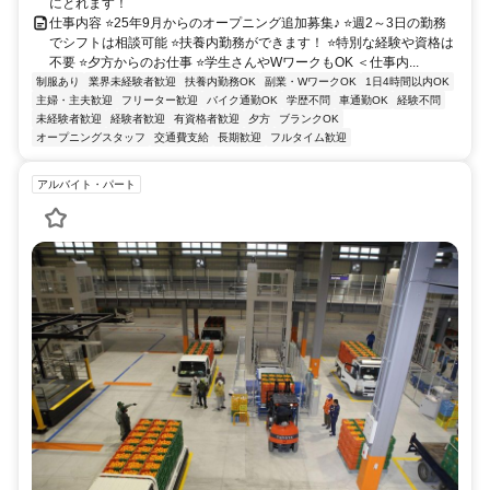
にとれます！
仕事内容 ⭐25年9月からのオープニング追加募集♪ ⭐週2～3日の勤務
でシフトは相談可能 ⭐扶養内勤務ができます！ ⭐特別な経験や資格は
不要 ⭐夕方からのお仕事 ⭐学生さんやWワークもOK ＜仕事内...
制服あり
業界未経験者歓迎
扶養内勤務OK
副業・WワークOK
1日4時間以内OK
主婦・主夫歓迎
フリーター歓迎
バイク通勤OK
学歴不問
車通勤OK
経験不問
未経験者歓迎
経験者歓迎
有資格者歓迎
夕方
ブランクOK
オープニングスタッフ
交通費支給
長期歓迎
フルタイム歓迎
アルバイト・パート