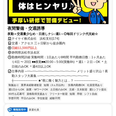
夜間警備・交通誘導
夜勤＝交通量少なめ・日差しナシ♪週1～◎毎回ドリンク代支給☆
テイケイ株式会社 浜松支社[174]
交通・アクセス 三ヶ日駅から徒歩圏内
日給11,500円以上
静岡県浜松市浜名区
勤務時間詳細 実働時間：1日あたり8時間 平均勤務日数：1ヶ月あた
り4日 〜 20日 ■■夜勤■■20:00～5:00(実働8h) ＊週1・２日～OK ＊土
日祝のみOK ＊週4日以上OK
仕事内容 ─━─━─━─━─━─━─━─━─━─ メリット盛り沢山！夜
勤スタッフ大募集 ─━─━─━─━─━─━─━─━─━─
┼────────── ★*夜に働く魅力とは…？ ──────────...
制服あり
業界未経験者歓迎
短期（3ヵ月以内）
扶養内勤務OK
社員登用あり
週1日からOK
副業・WワークOK
土日祝のみOK
主婦・主夫歓迎
週1シフト提出
60代も応募可
資格取得支援あり
フリーター歓迎
短期
早朝
シフト自由
学歴不問
平日のみOK
学生歓迎
経験不問
派遣社員