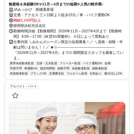
無資格＆未経験OK✨11月～4月までの短期✨人気の軽作業♪
JAみっかび 柑橘選果場
交通・アクセス 三ヶ日駅より徒歩15分／車・バイク通勤OK
時給1,150円以上
静岡県浜松市浜名区
勤務時間詳細 【勤務期間】 2026年11月～2027年4月まで 【勤務時
間】 8:00～17:00（休憩1h/実働8h） ※日によって変動あり
仕事内容 ＼みかんのシーズン限定の短期募集！／ ＼資格・経験・年
齢は問いません！！／ ★☆――――――――――――――――
『2026年11月～2027年4月』までの 期間限定スタッフを募集してい
ま...
業界未経験者歓迎
主婦・主夫歓迎
フリーター歓迎
バイク通勤OK
短期
学歴不問
車通勤OK
固定時間制
経験不問
未経験者歓迎
経験者歓迎
有資格者歓迎
ブランクOK
交通費支給
フルタイム歓迎
社割あり
週4日以上OK
アルバイト・パート