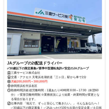
JAグループの2t配送ドライバー
✅30歳以下の限定募集✅要準中型運転免許✅安定のJAグループ
三農サービス株式会社
交通・アクセス 天竜浜名湖鉄道「三ヶ日」駅から車で2分
月給200,000円～300,000円
静岡県浜松市浜名区
勤務時間詳細 総労働時間：1週あたり40時間 8:00～17:00（休憩60
分） ✅変形労働時間制 ※業務状況により始業・終業時間が変更とな
る場合があります。
仕事内容 「地元で、ずっと安心して働きたい。」 そんなあなたへ！
✅30歳以下の限定募集！ ✅JAみっかび100％出資の安定企業 ✅土日祝