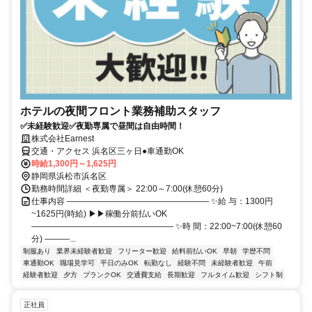
ホテルの夜間フロント業務補助スタッフ
✅未経験歓迎✅夜勤専属で昼間は自由時間！
株式会社Earnest
交通・アクセス 浜名区三ヶ日●車通勤OK
時給1,300円～1,625円
静岡県浜松市浜名区
勤務時間詳細 ＜夜勤専属＞ 22:00～7:00(休憩60分)
仕事内容 ――――――――――――――――― ✨給 与：1300円
~1625円(時給) ▶▶稼働分前払いOK
――――――――――――――――― ✨時 間：22:00~7:00(休憩60
分) ―――...
制服あり
業界未経験者歓迎
フリーター歓迎
給料前払いOK
早朝
学歴不問
車通勤OK
職場見学可
平日のみOK
転勤なし
経験不問
未経験者歓迎
午前
経験者歓迎
夕方
ブランクOK
交通費支給
長期歓迎
フルタイム歓迎
シフト制
正社員