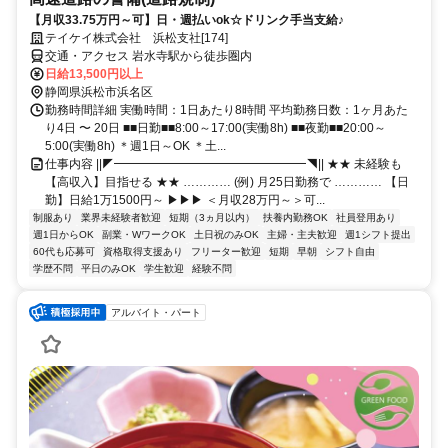
【月収33.75万円～可】日・週払いok☆ドリンク手当支給♪
テイケイ株式会社 浜松支社[174]
交通・アクセス 岩水寺駅から徒歩圏内
日給13,500円以上
静岡県浜松市浜名区
勤務時間詳細 実働時間：1日あたり8時間 平均勤務日数：1ヶ月あた
り4日 〜 20日 ■■日勤■■8:00～17:00(実働8h) ■■夜勤■■20:00～
5:00(実働8h) ＊週1日～OK ＊土...
仕事内容 ||◤━━━━━━━━━━━━━━━━◥|| ★★ 未経験も
【高収入】目指せる ★★ ………… (例) 月25日勤務で ………… 【日
勤】日給1万1500円～ ▶▶▶ ＜月収28万円～＞可...
制服あり
業界未経験者歓迎
短期（3ヵ月以内）
扶養内勤務OK
社員登用あり
週1日からOK
副業・WワークOK
土日祝のみOK
主婦・主夫歓迎
週1シフト提出
60代も応募可
資格取得支援あり
フリーター歓迎
短期
早朝
シフト自由
学歴不問
平日のみOK
学生歓迎
経験不問
アルバイト・パート