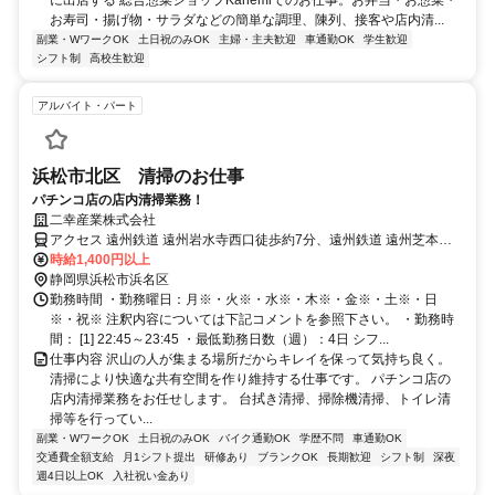
に出店する 総合惣菜ショップKanemiでのお仕事。お弁当・お惣菜・
お寿司・揚げ物・サラダなどの簡単な調理、陳列、接客や店内清...
副業・WワークOK
土日祝のみOK
主婦・主夫歓迎
車通勤OK
学生歓迎
シフト制
高校生歓迎
アルバイト・パート
浜松市北区 清掃のお仕事
パチンコ店の店内清掃業務！
二幸産業株式会社
アクセス 遠州鉄道 遠州岩水寺西口徒歩約7分、遠州鉄道 遠州芝本徒
歩約11分、天竜浜名湖線 岩水寺徒歩約16分
時給1,400円以上
静岡県浜松市浜名区
勤務時間 ・勤務曜日：月※・火※・水※・木※・金※・土※・日
※・祝※ 注釈内容については下記コメントを参照下さい。 ・勤務時
間： [1] 22:45～23:45 ・最低勤務日数（週）：4日 シフ...
仕事内容 沢山の人が集まる場所だからキレイを保って気持ち良く。
清掃により快適な共有空間を作り維持する仕事です。 パチンコ店の
店内清掃業務をお任せします。 台拭き清掃、掃除機清掃、トイレ清
掃等を行ってい...
副業・WワークOK
土日祝のみOK
バイク通勤OK
学歴不問
車通勤OK
交通費全額支給
月1シフト提出
研修あり
ブランクOK
長期歓迎
シフト制
深夜
週4日以上OK
入社祝い金あり