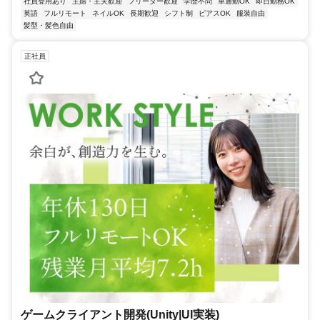
社員登用あり
主婦・主夫歓迎
フリーター歓迎
学歴不問
車通勤OK
即日勤務OK
英語
フルリモート
ネイルOK
長期歓迎
シフト制
ピアスOK
服装自由
髪型・髪色自由
正社員
ゲームクライアント開発(Unity|UI実装)