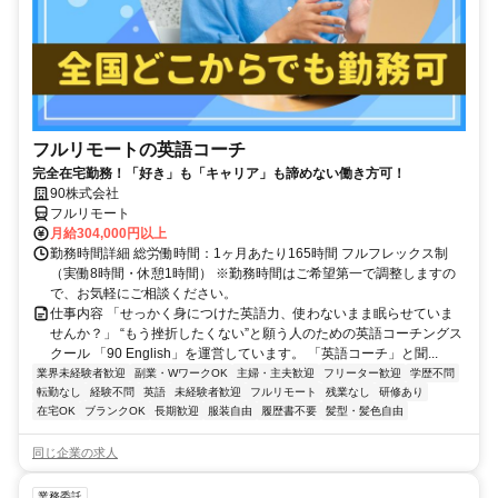
フルリモートの英語コーチ
完全在宅勤務！「好き」も「キャリア」も諦めない働き方可！
90株式会社
フルリモート
月給304,000円以上
勤務時間詳細 総労働時間：1ヶ月あたり165時間 フルフレックス制
（実働8時間・休憩1時間） ※勤務時間はご希望第一で調整しますの
で、お気軽にご相談ください。
仕事内容 「せっかく身につけた英語力、使わないまま眠らせていま
せんか？」 “もう挫折したくない”と願う人のための英語コーチングス
クール 「90 English」を運営しています。 「英語コーチ」と聞...
業界未経験者歓迎
副業・WワークOK
主婦・主夫歓迎
フリーター歓迎
学歴不問
転勤なし
経験不問
英語
未経験者歓迎
フルリモート
残業なし
研修あり
在宅OK
ブランクOK
長期歓迎
服装自由
履歴書不要
髪型・髪色自由
同じ企業の求人
業務委託