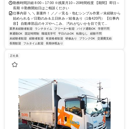
勤務時間詳細 8:00～17:00 ※残業月10～20時間程度 【期間】 即日～
長期 ※勤務開始日はご相談ください
仕事内容 ＼ ＼ 新案件！ ／／ ✅見る・包むシンプル作業 ✅未経験から
始められる ✅日勤のみ＆土日休み ✅給食あり（1食420円） 【仕事内
容】 自動車部品のキズやへこみ、 汚れがないかを目で見て...
業界未経験者歓迎
ランチタイム
フリーター歓迎
バイク通勤OK
学歴不問
車通勤OK
固定時間制
職場見学可
平日のみOK
転勤なし
経験不問
未経験者歓迎
経験者歓迎
有資格者歓迎
研修あり
ブランクOK
交通費支給
長期歓迎
フルタイム歓迎
長期休暇あり
正社員