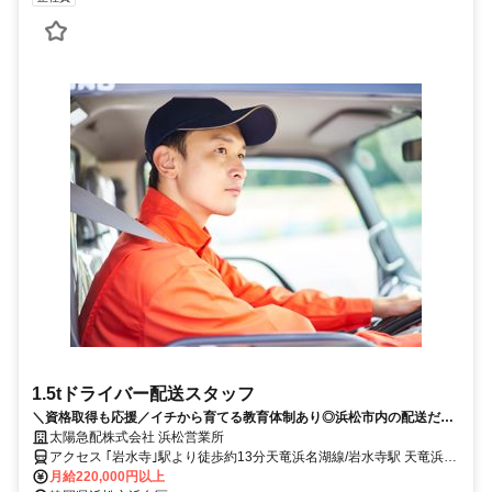
1.5tドライバー配送スタッフ
＼資格取得も応援／イチから育てる教育体制あり◎浜松市内の配送だか
ら安心♪夕方帰宅OKでプライベート充実
太陽急配株式会社 浜松営業所
アクセス ｢岩水寺｣駅より徒歩約13分天竜浜名湖線/岩水寺駅 天竜浜名
湖線/宮口駅
月給220,000円以上