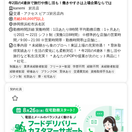
年2回の4連休で旅行や推し活も！働きやすさは上場企業ならでは
kanemi 於呂店
交通・アクセス ピアゴ於呂店内
月給240,000円以上
静岡県浜松市浜名区
勤務時間詳細 実働時間：1日あたり8時間 平均勤務日数：1ヶ月あた
り20日 〜 22日 シフト制（実働1日8時間） ※標準的な店舗の営業時
間／9:00～21:00 ※営業時間帯・勤務時間帯は店舗に...
仕事内容 ＊未経験から食のプロへ！東証上場の充実待遇！ ＊育休取
得実績あり！生活の変化にも柔軟対応！ ＊年2回の4連休！推し活や
旅行など私生活充実！ ＊あなたのPOPや提案が次のヒット商品に！
＊社宅...
制服あり
業界未経験者歓迎
フリーター歓迎
学歴不問
経験不問
未経験者歓迎
経験者歓迎
研修あり
ブランクOK
育休あり
交通費支給
資格取得手当あり
シフト制
社割あり
寮・社宅あり
契約社員