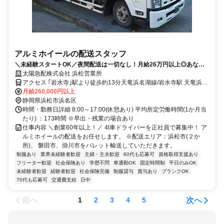
アルミホイールの配送スタッフ
＼未経験スタートOK／夜間配送は一切なし！月給26万円以上◎あなた
の挑戦を応援します！
太陽急配株式会社 浜松営業所
アクセス ｢岩水寺｣駅より徒歩約13分天竜浜名湖線/岩水寺駅 天竜浜名
湖線/宮口駅
月給260,000円以上
静岡県浜松市浜名区
時間・勤務日詳細 8:00～17:00(休憩あり) 平均所定労働時間(1か月当
たり) ：173時間 ※早出・残業の場合あり
仕事内容 ＼創業60年以上！／ 4t車ドライバーを正社員で募集中！ ア
ルミホイールの配送をお任せします。 ※配送エリア：浜松市(２か
所)、 磐田市、掛川市をパレット輸送していただきます。
制服あり
業界未経験者歓迎
主婦・主夫歓迎
60代も応募可
資格取得支援あり
フリーター歓迎
社会保険あり
学歴不問
車通勤OK
固定時間制
平日のみOK
未経験者歓迎
経験者歓迎
社会保険完備
制服貸与
賞与あり
ブランクOK
70代も応募可
交通費支給
日中
前へ
次へ
1
2
3
4
5