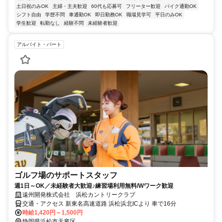
土日祝のみOK
主婦・主夫歓迎
60代も応募可
フリーター歓迎
バイク通勤OK
シフト自由
学歴不問
車通勤OK
即日勤務OK
職場見学可
平日のみOK
学生歓迎
転勤なし
経験不問
未経験者歓迎
アルバイト・パート
ゴルフ場のサポートスタッフ
週1日～OK／未経験者大歓迎♪練習場利用無料/Wワーク歓迎
遠州開発株式会社 浜松カントリークラブ
交通・アクセス 新東名高速道路 浜松浜北ICより 車で16分
時給1,420円～1,500円
静岡県浜松市天竜区