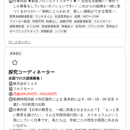
仕事内容 ★新規プロジェクトスタート★ ✅ 完全在宅勤務♪ ✅ 弊社で
しか募集をしていないポジションです♪ ✅ これからの組織を一緒に形
づくるやりがい ✅ 前例にとらわれず、新しい挑戦ができる環境 ✅...
業界未経験者歓迎
ランチタイム
社員登用あり
副業・WワークOK
フリーター歓迎
学歴不問
転勤なし
経験不問
未経験者歓迎
フルリモート
経験者歓迎
ネイルOK
有資格者歓迎
研修あり
在宅OK
ブランクOK
育休あり
オープニングスタッフ
長期歓迎
シフト制
同じ企業の求人
業務委託
探究コーディネーター
全国での大規模募集！
株式会社ミエタ
フルリモート
月給200,000円～500,000円
勤務時間詳細 ※対応案件による 基本的には 9：00～18：00 目安 ※
週2～5日程度の出勤
仕事内容 【日本の教育を、一緒に前進させませんか？】 「もっと良
い教育を届けたい」 そんな学校現場の想いを、カリキュラムという
形にしていく仕事です。 私たちは、学校ごとの理念や課題に向き合
いながら...