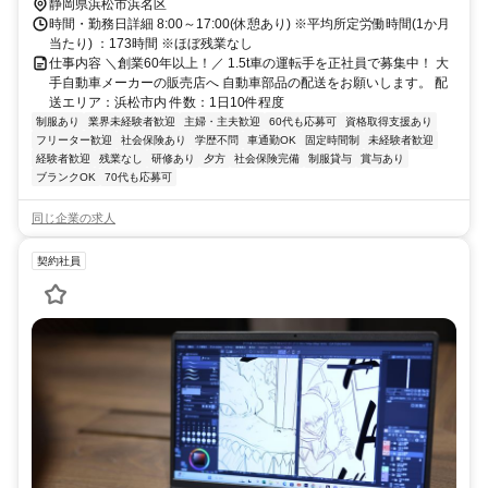
静岡県浜松市浜名区
時間・勤務日詳細 8:00～17:00(休憩あり) ※平均所定労働時間(1か月
当たり) ：173時間 ※ほぼ残業なし
仕事内容 ＼創業60年以上！／ 1.5t車の運転手を正社員で募集中！ 大
手自動車メーカーの販売店へ 自動車部品の配送をお願いします。 配
送エリア：浜松市内 件数：1日10件程度
制服あり
業界未経験者歓迎
主婦・主夫歓迎
60代も応募可
資格取得支援あり
フリーター歓迎
社会保険あり
学歴不問
車通勤OK
固定時間制
未経験者歓迎
経験者歓迎
残業なし
研修あり
夕方
社会保険完備
制服貸与
賞与あり
ブランクOK
70代も応募可
同じ企業の求人
契約社員