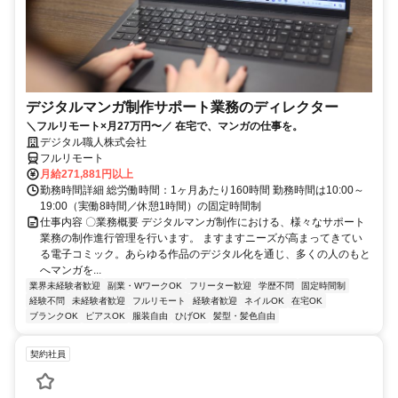
デジタルマンガ制作サポート業務のディレクター
＼フルリモート×月27万円〜／ 在宅で、マンガの仕事を。
デジタル職人株式会社
フルリモート
月給271,881円以上
勤務時間詳細 総労働時間：1ヶ月あたり160時間 勤務時間は10:00～
19:00（実働8時間／休憩1時間）の固定時間制
仕事内容 〇業務概要 デジタルマンガ制作における、様々なサポート
業務の制作進行管理を行います。 ますますニーズが高まってきてい
る電子コミック。あらゆる作品のデジタル化を通じ、多くの人のもと
へマンガを...
業界未経験者歓迎
副業・WワークOK
フリーター歓迎
学歴不問
固定時間制
経験不問
未経験者歓迎
フルリモート
経験者歓迎
ネイルOK
在宅OK
ブランクOK
ピアスOK
服装自由
ひげOK
髪型・髪色自由
契約社員