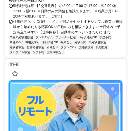
静岡県浜松市浜名区
勤務時間詳細 【3交替勤務】 ① 8:00～17:00 ② 17:00～翌2:00 ③
23:00～翌8:00 ※日勤のみの勤務も相談できます。 ※残業は月10～
20時間程度あります。 【期間】 ...
仕事内容 ＼ ＼ 新案件！ ／／ ✅部品をセットするシンプル作業 ✅未経
験から始めた方も応募OK ✅日勤のみも相談できます ✅土日休みで予
定も立てやすい 【仕事内容】 自動車のエンジンまわりに 使わ...
業界未経験者歓迎
ランチタイム
フリーター歓迎
バイク通勤OK
学歴不問
車通勤OK
職場見学可
平日のみOK
転勤なし
経験不問
未経験者歓迎
経験者歓迎
有資格者歓迎
研修あり
ブランクOK
交通費支給
長期歓迎
フルタイム歓迎
シフト制
長期休暇あり
正社員