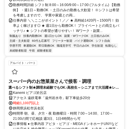
勤務時間詳細 シフト制 8:00～16:00/9:00～17:00 (フルタイム) 【勤務
例】 ・週1日～勤務OK ・土日のみの勤務も大歓迎！ ※シフトは希望
を考慮しますので、 学業や家庭との両...
仕事内容 ＼＼ここがポイント！／／ ★ 高時給1420円～1500円！ 効
率よく稼げます◎ ★ 週1日から勤務OK！ プライベートとの両立もバ
ッチリ♪ ★ シフトの希望が通りやすい！ Wワーク・副業...
制服あり
扶養内勤務OK
週1日からOK
副業・WワークOK
土日祝のみOK
主婦・主夫歓迎
60代も応募可
フリーター歓迎
バイク通勤OK
シフト自由
学歴不問
車通勤OK
即日勤務OK
職場見学可
平日のみOK
学生歓迎
転勤なし
未経験者歓迎
午前
経験者歓迎
アルバイト・パート
スーパー内のお惣菜屋さんで接客・調理
選べるシフト制★調理未経験でもOK♪高校生～シニアまで大活躍★レジ
業務なしのお惣菜屋さん
Kanemi ピアゴ於呂店
アクセス 遠鉄電車「遠州岩水寺」駅下車徒歩20分
時給1,100円以上
静岡県浜松市浜名区
時間帯 朝、昼、夕方・夜 勤務曜日・時間 7:00～14:00、17:00～
21:00の間で応相談 週3日、1日4時間から可
仕事情報 ● 仕事内容 アピタ・ピアゴ・MEGAドンキホーテUNYなど