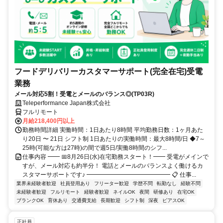
フードデリバリーカスタマーサポート(完全在宅)受電
業務
メール対応5割！受電とメールのバランス◎(TP03R)
Teleperformance Japan株式会社
フルリモート
月給218,400円以上
勤務時間詳細 実働時間：1日あたり8時間 平均勤務日数：1ヶ月あた
り20日 〜 21日 シフト制 1日あたりの実働時間：最大8時間/日 ◆7～
25時(可能な方は27時)の間で週5日/実働8時間のシフ...
仕事内容 ━━ 📅8月26日(水)在宅勤務スタート！━━ 受電がメインで
すが、メール対応も約半分！ 電話とメールのバランスよく働けるカ
スタマーサポートです♪ ━━━━━━━━━━━━━━ 📋 仕事...
業界未経験者歓迎
社員登用あり
フリーター歓迎
学歴不問
転勤なし
経験不問
未経験者歓迎
フルリモート
経験者歓迎
ネイルOK
夜間
研修あり
在宅OK
ブランクOK
育休あり
交通費支給
長期歓迎
シフト制
深夜
ピアスOK
正社員