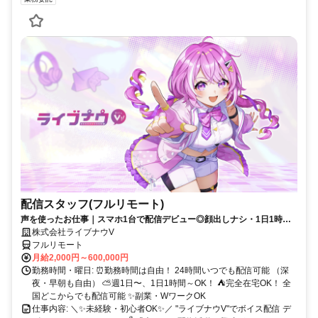
配信スタッフ(フルリモート)
声を使ったお仕事｜スマホ1台で配信デビュー◎顔出しナシ・1日1時間
～OK♪
株式会社ライブナウV
フルリモート
月給2,000円～600,000円
勤務時間・曜日: ⏰勤務時間は自由！ 24時間いつでも配信可能 （深
夜・早朝も自由） ⛅週1日〜、1日1時間～OK！ ⛺完全在宅OK！ 全
国どこからでも配信可能 ✨副業・WワークOK
仕事内容: ＼✨未経験・初心者OK✨／ "ライブナウV"でボイス配信 デ