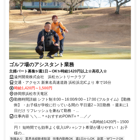
ゴルフ場のアシスタント業務
主婦パート募集✨週1日～OK✨時給1420円以上☆高収入☆
遠州開発株式会社 浜松カントリークラブ
交通・アクセス 新東名高速道路 浜松浜北ICより 車で16分
時給1,420円～1,500円
静岡県浜松市天竜区
勤務時間詳細 シフト制 8:00～16:00/9:00～17:00 (フルタイム) 【勤務
例】 ・お子様が学校に行っている間の 平日週2～3日勤務 ・週末に1
日だけ リフレッシュを兼ねて勤務 ・...
仕事内容 ＼＼…＊⭐おすすめPOINT⭐＊…／／
…………………………………………………… ⭐高時給1420円～1500
円！ 短時間でも効率よく収入UP♪ ⭐シフト希望が通りやすい！ お子
様の...
制服あり
業界未経験者歓迎
扶養内勤務OK
週1日からOK
副業・WワークOK