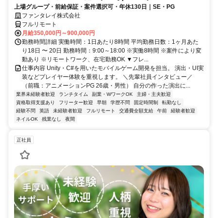
上場グループ・前給保証・案件選択可・年休130日｜SE・PG
ファンタレイ株式会社
フルリモート
月給350,000円～900,000円
勤務時間詳細 実働時間：1日あたり8時間 平均勤務日数：1ヶ月あた
り18日 〜 20日 勤務時間：9:00～18:00 ※実働8時間 ※案件により変
動あり ※リモートワーク、在宅勤務OK ▼フレ...
仕事内容 Unity・C#を用いたモバイルゲーム開発を担当。 演出・UI実
装などプレイヤー体験を重視します。 ＼先輩社員インタビュー／
（前職：アニメーションPG 26歳・男性） 自分の作った演出に...
業界未経験者歓迎
ランチタイム
副業・WワークOK
主婦・主夫歓迎
資格取得支援あり
フリーター歓迎
早朝
学歴不問
固定時間制
転勤なし
経験不問
英語
未経験者歓迎
フルリモート
交通費全額支給
午前
経験者歓迎
ネイルOK
残業なし
夜間
正社員