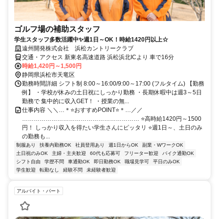
ゴルフ場の補助スタッフ
学生スタッフ多数活躍中✨週1日～OK！時給1420円以上☆
遠州開発株式会社 浜松カントリークラブ
交通・アクセス 新東名高速道路 浜松浜北ICより 車で16分
時給1,420円～1,500円
静岡県浜松市天竜区
勤務時間詳細 シフト制 8:00～16:00/9:00～17:00 (フルタイム) 【勤務
例】 ・学校が休みの土日祝にしっかり勤務 ・長期休暇中は週3～5日
勤務で 集中的に収入GET！ ・授業の無...
仕事内容 ＼＼…＊⭐おすすめPOINT⭐＊…／／
…………………………………………………… ⭐高時給1420円～1500
円！ しっかり収入を得たい学生さんにピッタリ ⭐週1日～、土日のみ
の勤務も...
制服あり
扶養内勤務OK
社員登用あり
週1日からOK
副業・WワークOK
土日祝のみOK
主婦・主夫歓迎
60代も応募可
フリーター歓迎
バイク通勤OK
シフト自由
学歴不問
車通勤OK
即日勤務OK
職場見学可
平日のみOK
学生歓迎
転勤なし
経験不問
未経験者歓迎
アルバイト・パート