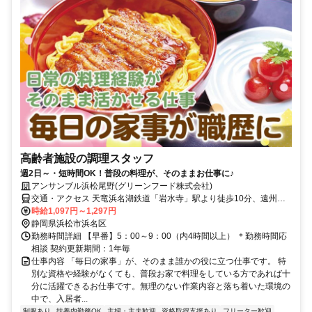
高齢者施設の調理スタッフ
週2日～・短時間OK！普段の料理が、そのままお仕事に♪
アンサンブル浜松尾野(グリーンフード株式会社)
交通・アクセス 天竜浜名湖鉄道「岩水寺」駅より徒歩10分、遠州鉄
道「遠州岩水寺」駅より徒歩20分、 浜松浜北ICより車で9分
時給1,097円～1,297円
静岡県浜松市浜名区
勤務時間詳細 【早番】5：00～9：00（内4時間以上） ＊勤務時間応
相談 契約更新期間：1年毎
仕事内容 「毎日の家事」が、そのまま誰かの役に立つ仕事です。 特
別な資格や経験がなくても、普段お家で料理をしている方であれば十
分に活躍できるお仕事です。無理のない作業内容と落ち着いた環境の
中で、入居者...
制服あり
扶養内勤務OK
主婦・主夫歓迎
資格取得支援あり
フリーター歓迎