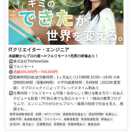
ITクリエイター・エンジニア
未経験からプロの道へ✨フルリモート×充実の研修あり！
株式会社TheNewGate
フルリモート
月給300,000円～700,000円
勤務時間詳細 総労働時間：1ヶ月あたり173時間 10:00～19:00 ※休
憩時間1時間（実働8時間） ※平均残業時間：月6時間（2023年度実
績） ※プロジェクトによってフレックスタイム制あり
仕事内容 ✨フルリモートも可能！自分らしく輝ける働き方◎ ✨社会人
デビューも歓迎！PC初心者でも安心スタート！ ✨独自の教育プログ
ラムで、エンジニアのゼロからプロへ ✨最新の技術で社会を支え、感
謝され...
業界未経験者歓迎
副業・WワークOK
資格取得支援あり
固定時間制
転勤なし
経験不問
未経験者歓迎
フルリモート
経験者歓迎
有資格者歓迎
研修あり
在宅OK
賞与あり
交通費支給
長期歓迎
長期休暇あり
服装自由