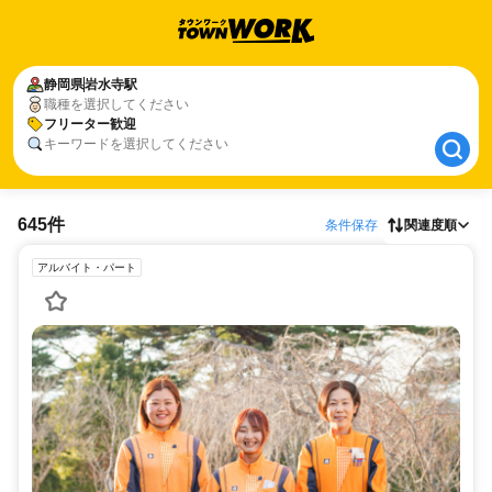
静岡県
静岡県
岩水寺駅
岩水寺駅
職種を選択してください
フリーター歓迎
フリーター歓迎
キーワードを選択してください
645件
条件保存
関連度順
アルバイト・パート