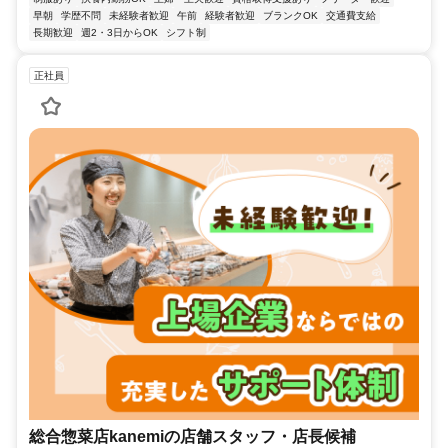
早朝
学歴不問
未経験者歓迎
午前
経験者歓迎
ブランクOK
交通費支給
長期歓迎
週2・3日からOK
シフト制
正社員
総合惣菜店kanemiの店舗スタッフ・店長候補