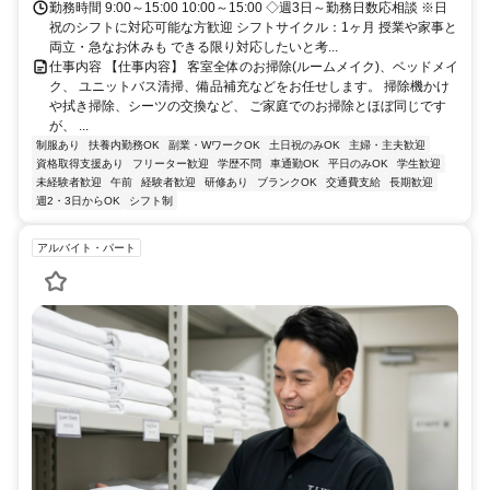
勤務時間 9:00～15:00 10:00～15:00 ◇週3日～勤務日数応相談 ※日
祝のシフトに対応可能な方歓迎 シフトサイクル：1ヶ月 授業や家事と
両立・急なお休みも できる限り対応したいと考...
仕事内容 【仕事内容】 客室全体のお掃除(ルームメイク)、ベッドメイ
ク、 ユニットバス清掃、備品補充などをお任せします。 掃除機かけ
や拭き掃除、シーツの交換など、 ご家庭でのお掃除とほぼ同じです
が、 ...
制服あり
扶養内勤務OK
副業・WワークOK
土日祝のみOK
主婦・主夫歓迎
資格取得支援あり
フリーター歓迎
学歴不問
車通勤OK
平日のみOK
学生歓迎
未経験者歓迎
午前
経験者歓迎
研修あり
ブランクOK
交通費支給
長期歓迎
週2・3日からOK
シフト制
アルバイト・パート