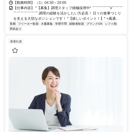
【勤務時間】 （1）04:30～20:00
【仕事内容】 *【募集】調理スタッフ積極採用中* ￣￣￣￣￣V￣￣￣
￣￣￣￣￣￣￣ 調理の経験を活かしたい方必見！ 日々の食事づくり
を支える大切なポジションです！ *【嬉しいポイント！】* ⭐️風通...
長期
フリーター歓迎
大量募集
学歴不問
経験者歓迎
ブランクOK
シフト制
昇給あり
派遣社員