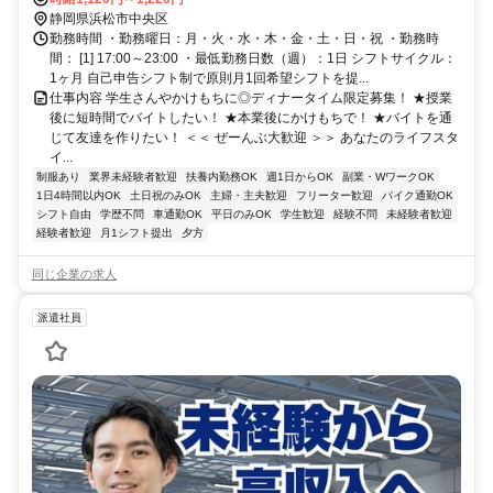
静岡県浜松市中央区
勤務時間 ・勤務曜日：月・火・水・木・金・土・日・祝 ・勤務時
間： [1] 17:00～23:00 ・最低勤務日数（週）：1日 シフトサイクル：
1ヶ月 自己申告シフト制で原則月1回希望シフトを提...
仕事内容 学生さんやかけもちに◎ディナータイム限定募集！ ★授業
後に短時間でバイトしたい！ ★本業後にかけもちで！ ★バイトを通
じて友達を作りたい！ ＜＜ ぜーんぶ大歓迎 ＞＞ あなたのライフスタ
イ...
制服あり
業界未経験者歓迎
扶養内勤務OK
週1日からOK
副業・WワークOK
1日4時間以内OK
土日祝のみOK
主婦・主夫歓迎
フリーター歓迎
バイク通勤OK
シフト自由
学歴不問
車通勤OK
平日のみOK
学生歓迎
経験不問
未経験者歓迎
経験者歓迎
月1シフト提出
夕方
同じ企業の求人
派遣社員