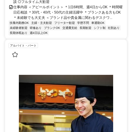
談 ◎フルタイム大歓迎
仕事内容 ＜アピールポイント＞ ＊1日6時間、週4日からOK ＊時間曜
日応相談 ＊30代・40代・50代の主婦活躍中 ＊ブランクある方もOK
＊未経験でも大丈夫 ＜ブランド品や貴金属に関わるデスクワ...
扶養内勤務OK
主婦・主夫歓迎
フリーター歓迎
学歴不問
車通勤OK
未経験者歓迎
研修あり
ブランクOK
交通費支給
長期歓迎
シフト制
社割あり
長期休暇あり
週4日以上OK
アルバイト・パート