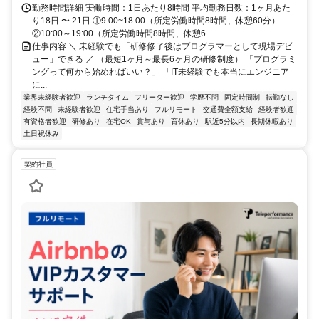
勤務時間詳細 実働時間：1日あたり8時間 平均勤務日数：1ヶ月あた
り18日 〜 21日 ①9:00~18:00（所定労働時間8時間、休憩60分）
②10:00～19:00（所定労働時間8時間、休憩6...
仕事内容 ＼ 未経験でも「研修修了後はプログラマーとして現場デビ
ュー」できる ／ （最短1ヶ月～最長6ヶ月の研修制度） 「プログラミ
ングって何から始めればいい？」 「IT未経験でも本当にエンジニア
に...
業界未経験者歓迎
ランチタイム
フリーター歓迎
学歴不問
固定時間制
転勤なし
経験不問
未経験者歓迎
住宅手当あり
フルリモート
交通費全額支給
経験者歓迎
有資格者歓迎
研修あり
在宅OK
賞与あり
育休あり
駅近5分以内
長期休暇あり
土日祝休み
契約社員