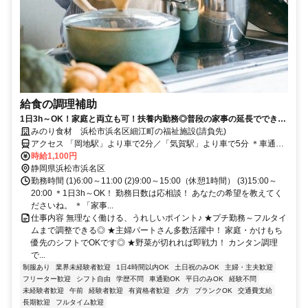
給食の調理補助
1日3h～OK！家庭と両立も可！扶養内勤務◎普段の家事の延長でできる
カンタン調理♪
みのり食材 浜松市浜名区細江町の福祉施設(請負先)
アクセス 「岡地駅」より車で2分／「気賀駅」より車で5分 ＊車通勤
OK
時給1,100円
静岡県浜松市浜名区
勤務時間 (1)6:00～11:00 (2)9:00～15:00（休憩1時間） (3)15:00～
20:00 ＊1日3h～OK！ 勤務日数は応相談！ あなたの希望を教えてく
ださいね。 ＊「家事...
仕事内容 無理なく働ける、うれしいポイント♪ ★プチ勤務～フルタイ
ムまで調整できる◎ ★主婦パートさん多数活躍中！ 家庭・かけもち
優先のシフトでOKです◎ ★野菜が切れれば即戦力！ カンタン調理
で...
制服あり
業界未経験者歓迎
1日4時間以内OK
土日祝のみOK
主婦・主夫歓迎
フリーター歓迎
シフト自由
学歴不問
車通勤OK
平日のみOK
経験不問
未経験者歓迎
午前
経験者歓迎
有資格者歓迎
夕方
ブランクOK
交通費支給
長期歓迎
フルタイム歓迎