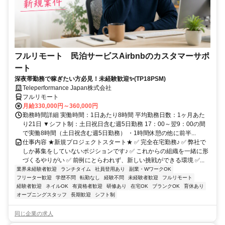
フルリモート 民泊サービスAirbnbのカスタマーサポ
ート
深夜帯勤務で稼ぎたい方必見！未経験歓迎✨(TP18PSM)
Teleperformance Japan株式会社
フルリモート
月給330,000円～360,000円
勤務時間詳細 実働時間：1日あたり8時間 平均勤務日数：1ヶ月あた
り21日 ▼シフト制：土日祝日含む週5日勤務 17：00～翌9：00の間
で実働8時間（土日祝含む週5日勤務） ・1時間休憩の他に前半...
仕事内容 ★新規プロジェクトスタート★ ✅ 完全在宅勤務♪ ✅ 弊社で
しか募集をしていないポジションです♪ ✅ これからの組織を一緒に形
づくるやりがい ✅ 前例にとらわれず、新しい挑戦ができる環境 ✅...
業界未経験者歓迎
ランチタイム
社員登用あり
副業・WワークOK
フリーター歓迎
学歴不問
転勤なし
経験不問
未経験者歓迎
フルリモート
経験者歓迎
ネイルOK
有資格者歓迎
研修あり
在宅OK
ブランクOK
育休あり
オープニングスタッフ
長期歓迎
シフト制
同じ企業の求人