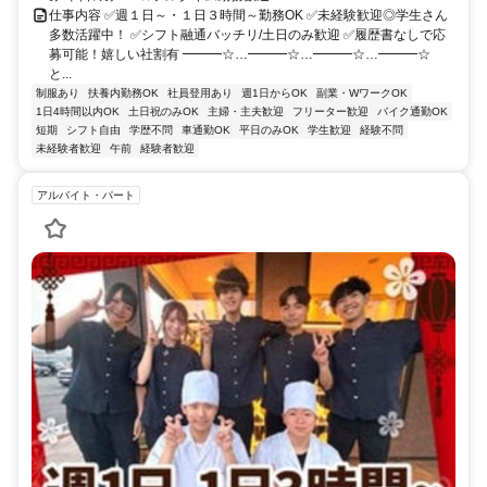
仕事内容 ✅週１日～・１日３時間～勤務OK ✅未経験歓迎◎学生さん
多数活躍中！ ✅シフト融通バッチリ/土日のみ歓迎 ✅履歴書なしで応
募可能！嬉しい社割有 ━━━☆…━━━☆…━━━☆…━━━☆
と...
制服あり
扶養内勤務OK
社員登用あり
週1日からOK
副業・WワークOK
1日4時間以内OK
土日祝のみOK
主婦・主夫歓迎
フリーター歓迎
バイク通勤OK
短期
シフト自由
学歴不問
車通勤OK
平日のみOK
学生歓迎
経験不問
未経験者歓迎
午前
経験者歓迎
アルバイト・パート