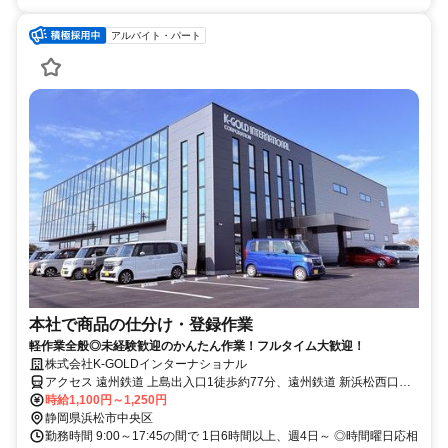
アルバイト・パート
本社で商品の仕分け・登録作業
軽作業全般◎未経験歓迎のかんたん作業！フルタイム大歓迎！
株式会社K-GOLDインターナショナル
アクセス 遠州鉄道 上島出入口1徒歩約77分、遠州鉄道 新浜松西口徒
歩約119分、ＪＲ東海道新幹線 浜松北口 「浜松西IC」より車5分程
時給1,100円～1,250円
静岡県浜松市中央区
勤務時間 9:00～17:45の間で 1日6時間以上、週4日～ ◎時間曜日応相