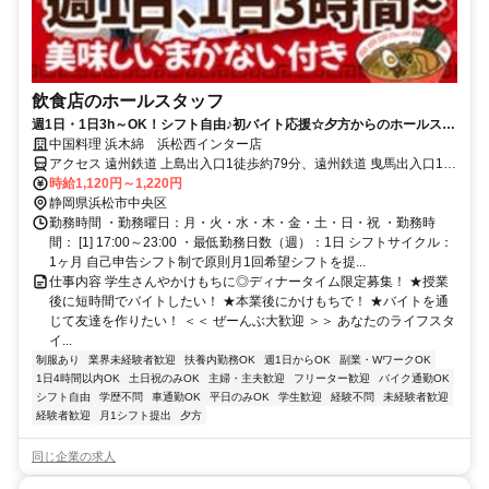
飲食店のホールスタッフ
週1日・1日3h～OK！シフト自由♪初バイト応援☆夕方からのホールスタ
ッフ【まかない大盛りOK】
中国料理 浜木綿 浜松西インター店
アクセス 遠州鉄道 上島出入口1徒歩約79分、遠州鉄道 曳馬出入口1徒
歩約82分、遠州鉄道 自動車学校前徒歩約85分
時給1,120円～1,220円
静岡県浜松市中央区
勤務時間 ・勤務曜日：月・火・水・木・金・土・日・祝 ・勤務時
間： [1] 17:00～23:00 ・最低勤務日数（週）：1日 シフトサイクル：
1ヶ月 自己申告シフト制で原則月1回希望シフトを提...
仕事内容 学生さんやかけもちに◎ディナータイム限定募集！ ★授業
後に短時間でバイトしたい！ ★本業後にかけもちで！ ★バイトを通
じて友達を作りたい！ ＜＜ ぜーんぶ大歓迎 ＞＞ あなたのライフスタ
イ...
制服あり
業界未経験者歓迎
扶養内勤務OK
週1日からOK
副業・WワークOK
1日4時間以内OK
土日祝のみOK
主婦・主夫歓迎
フリーター歓迎
バイク通勤OK
シフト自由
学歴不問
車通勤OK
平日のみOK
学生歓迎
経験不問
未経験者歓迎
経験者歓迎
月1シフト提出
夕方
同じ企業の求人