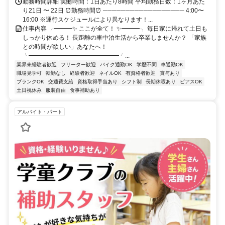
勤務時間詳細 実働時間：1日あたり8時間 平均勤務日数：1ヶ月あた
り21日 〜 22日 ⏰勤務時間⏰ ────────────────── 4:00〜
16:00 ※運行スケジュールにより異なります！...
仕事内容 ╭━━━✨ ここが全て！ ✨━━━╮ 毎日家に帰れて土日も
しっかり休める！ 長距離の車中泊生活から卒業しませんか？ 「家族
との時間が欲しい」あなたへ！
╰━━━━━━━━━━━━━━━╯...
業界未経験者歓迎
フリーター歓迎
バイク通勤OK
学歴不問
車通勤OK
職場見学可
転勤なし
経験者歓迎
ネイルOK
有資格者歓迎
賞与あり
ブランクOK
交通費支給
資格取得手当あり
シフト制
長期休暇あり
ピアスOK
土日祝休み
服装自由
食事補助あり
アルバイト・パート