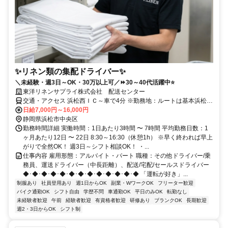
✨リネン類の集配ドライバー✨
＼未経験・週3日～OK・30万以上可／⏩30～40代活躍中⭐
東洋リネンサプライ株式会社 配送センター
交通・アクセス 浜松西ＩＣ～車で4分 ※勤務地：ルートは基本浜松市
内
日給7,000円～16,000円
静岡県浜松市中央区
勤務時間詳細 実働時間：1日あたり3時間 〜 7時間 平均勤務日数：1
ヶ月あたり12日 〜 22日 8:30～16:30（休憩1h） ※早く終われば早上
がりで全然OK！ 週3日～シフト相談OK！ ・...
仕事内容 雇用形態：アルバイト・パート 職種：その他ドライバー/乗
務員、運送ドライバー（中長距離）、配送/宅配/セールスドライバー
◆･◆･◆･◆･◆･◆･◆･◆･◆･◆･◆･◆･◆ 「運転が好き」...
制服あり
社員登用あり
週1日からOK
副業・WワークOK
フリーター歓迎
バイク通勤OK
シフト自由
学歴不問
車通勤OK
平日のみOK
転勤なし
未経験者歓迎
午前
経験者歓迎
有資格者歓迎
研修あり
ブランクOK
長期歓迎
週2・3日からOK
シフト制