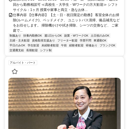
回から勤務相談可 ≪高校生・大学生・Wワークの方大歓迎≫ シフト
サイクル：1ヶ月 授業や家事と両立・急なお休...
仕事内容 【仕事内容】 【土・日・祝日限定の勤務】 客室全体のお掃
除(ルームメイク)、ベッドメイク、 ユニットバス清掃、備品補充など
をお任せします。 掃除機かけや拭き掃除、シーツの交換など、 ご家
庭で...
制服あり
扶養内勤務OK
週1日からOK
副業・WワークOK
土日祝のみOK
主婦・主夫歓迎
資格取得支援あり
フリーター歓迎
学歴不問
車通勤OK
平日のみOK
学生歓迎
未経験者歓迎
午前
経験者歓迎
研修あり
ブランクOK
交通費支給
長期歓迎
シフト制
アルバイト・パート