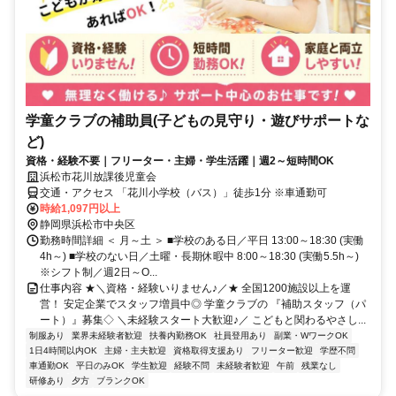
学童クラブの補助員(子どもの見守り・遊びサポートな
ど)
資格・経験不要｜フリーター・主婦・学生活躍｜週2～短時間OK
浜松市花川放課後児童会
交通・アクセス 「花川小学校（バス）」徒歩1分 ※車通勤可
時給1,097円以上
静岡県浜松市中央区
勤務時間詳細 ＜ 月～土 ＞ ■学校のある日／平日 13:00～18:30 (実働
4h～) ■学校のない日／土曜・長期休暇中 8:00～18:30 (実働5.5h～)
※シフト制／週2日～O...
仕事内容 ★＼資格・経験いりません♪／★ 全国1200施設以上を運
営！ 安定企業でスタッフ増員中◎ 学童クラブの 『補助スタッフ（パ
ート）』募集◇ ＼未経験スタート大歓迎♪／ こどもと関わるやさし...
制服あり
業界未経験者歓迎
扶養内勤務OK
社員登用あり
副業・WワークOK
1日4時間以内OK
主婦・主夫歓迎
資格取得支援あり
フリーター歓迎
学歴不問
車通勤OK
平日のみOK
学生歓迎
経験不問
未経験者歓迎
午前
残業なし
研修あり
夕方
ブランクOK