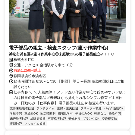
電子部品の組立・検査スタッフ(座り作業中心)
浜松市浜名区✅座り作業中心◎未経験OKの電子部品組立✅ＩＴＣ
株式会社ITC
交通・アクセス 金指駅から車で10分
時給1,250円以上
静岡県浜松市浜名区
勤務時間詳細 8:30～17:30 【期間】 即日～長期 ※勤務開始日はご相
談ください
仕事内容 ＼ ＼ 人気案件！ ／／ ✅座り作業が中心で始めやすい ✅扱う
のは軽量の電子部品 ✅未経験から覚えられるシンプル作業 ✅土日休
み・日勤のみ 【仕事内容】 電子部品の組立や 検査を行います。...
業界未経験者歓迎
ランチタイム
主婦・主夫歓迎
フリーター歓迎
バイク通勤OK
学歴不問
車通勤OK
固定時間制
職場見学可
平日のみOK
転勤なし
経験不問
未経験者歓迎
経験者歓迎
有資格者歓迎
研修あり
ブランクOK
交通費支給
長期歓迎
フルタイム歓迎