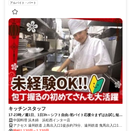
アルバイト・パート
キッチンスタッフ
17-23時／週1日、1日3h～シフト自由♪初バイト応援☆まずはお試し短期
もOK！【まかない大盛りOK】
中国料理 浜木綿 浜松西インター店
アクセス 遠州鉄道 上島出入口1徒歩約79分、遠州鉄道 曳馬出入口1徒
歩約82分、遠州鉄道 自動車学校前徒歩約85分
時給1,120円～1,220円