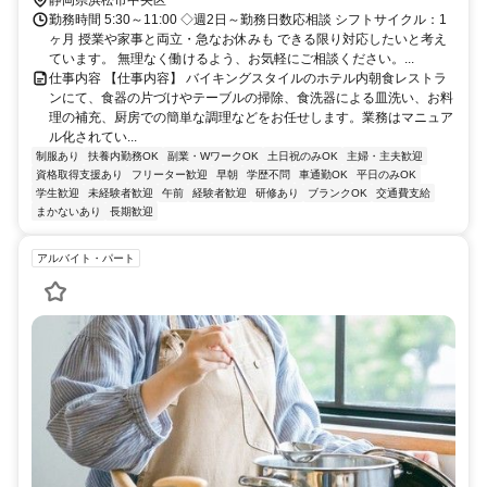
静岡県浜松市中央区
勤務時間 5:30～11:00 ◇週2日～勤務日数応相談 シフトサイクル：1
ヶ月 授業や家事と両立・急なお休みも できる限り対応したいと考え
ています。 無理なく働けるよう、お気軽にご相談ください。...
仕事内容 【仕事内容】 バイキングスタイルのホテル内朝食レストラ
ンにて、食器の片づけやテーブルの掃除、食洗器による皿洗い、お料
理の補充、厨房での簡単な調理などをお任せします。業務はマニュア
ル化されてい...
制服あり
扶養内勤務OK
副業・WワークOK
土日祝のみOK
主婦・主夫歓迎
資格取得支援あり
フリーター歓迎
早朝
学歴不問
車通勤OK
平日のみOK
学生歓迎
未経験者歓迎
午前
経験者歓迎
研修あり
ブランクOK
交通費支給
まかないあり
長期歓迎
アルバイト・パート