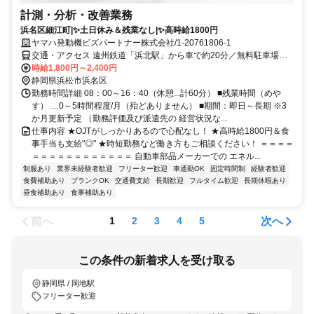
計測・分析・改善業務
浜名区細江町|✨土日休み＆残業なし|✨高時給1800円
ヤマハ発動機ビズパートナー株式会社/1-20761806-1
交通・アクセス 遠州鉄道「浜北駅」から車で約20分／無料駐車場完
備
時給1,800円～2,400円
静岡県浜松市浜名区
勤務時間詳細 08：00～16：40（休憩...計60分） ■残業時間（めや
す） …0～5時間程度/月（殆どありません） ■期間：即日～長期 ※3
か月更新予定 （勤務評価及び派遣先の 経営状況な...
仕事内容 ★OJTがしっかりあるので心配なし！ ★高時給1800円＆食
事手当も支給"◎" ★時短勤務など働き方もご相談ください！ ＝＝＝＝
＝＝＝＝＝＝＝＝＝＝＝＝ 自動車部品メーカーでの エネル...
制服あり
業界未経験者歓迎
フリーター歓迎
車通勤OK
固定時間制
経験者歓迎
食費補助あり
ブランクOK
交通費支給
長期歓迎
フルタイム歓迎
長期休暇あり
昼食補助あり
食事補助あり
前へ
次へ
1
2
3
4
5
この条件の新着求人を受け取る
静岡県 / 岡地駅
フリーター歓迎