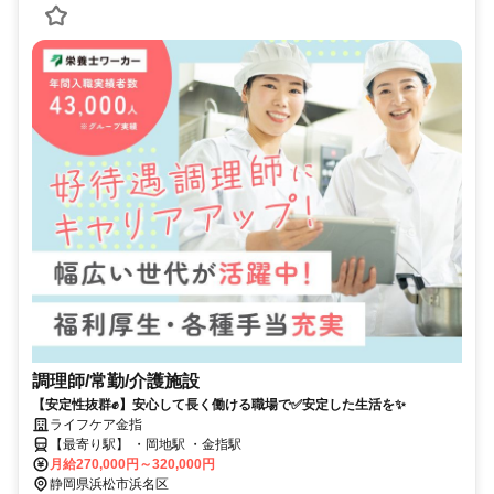
調理師/常勤/介護施設
【安定性抜群✊️】安心して長く働ける職場で✅️安定した生活を✨
ライフケア金指
【最寄り駅】 ・岡地駅 ・金指駅
月給270,000円～320,000円
静岡県浜松市浜名区