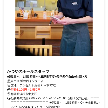
かつやのホールスタッフ
⭐週1日～、１日3時間～⭐履歴書不要⭐髪型髪色自由⭐社割あり
かつや 浜松西インター店
交通・アクセス 浜松西IC～車で3分
時給1,100円～1,550円
静岡県浜松市中央区
勤務時間詳細 9:00〜25:00 ＼20:00～25:00に働ける方歓迎／ ￣￣￣
￣￣￣￣￣￣￣￣￣￣￣￣￣ ★週1日～・1日3時間～OK ★土日祝の
み/平日のみOK ★フルタイム勤務歓迎