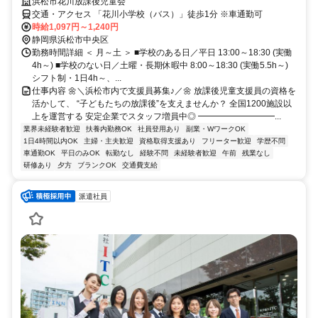
浜松市花川放課後児童会
交通・アクセス 「花川小学校（バス）」徒歩1分 ※車通勤可
時給1,097円～1,240円
静岡県浜松市中央区
勤務時間詳細 ＜ 月～土 ＞ ■学校のある日／平日 13:00～18:30 (実働
4h～) ■学校のない日／土曜・長期休暇中 8:00～18:30 (実働5.5h～)
シフト制・1日4h～、...
仕事内容 🌼＼浜松市内で支援員募集♪／🌼 放課後児童支援員の資格を
活かして、 “子どもたちの放課後”を支えませんか？ 全国1200施設以
上を運営する 安定企業でスタッフ増員中◎ ━━━━━━━━━...
業界未経験者歓迎
扶養内勤務OK
社員登用あり
副業・WワークOK
1日4時間以内OK
主婦・主夫歓迎
資格取得支援あり
フリーター歓迎
学歴不問
車通勤OK
平日のみOK
転勤なし
経験不問
未経験者歓迎
午前
残業なし
研修あり
夕方
ブランクOK
交通費支給
派遣社員