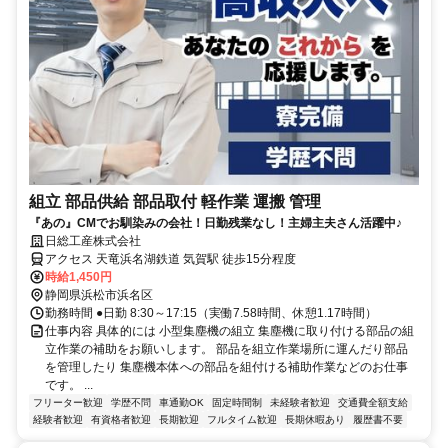
組立 部品供給 部品取付 軽作業 運搬 管理
『あの』CMでお馴染みの会社！日勤残業なし！主婦主夫さん活躍中♪
日総工産株式会社
アクセス 天竜浜名湖鉄道 気賀駅 徒歩15分程度
時給1,450円
静岡県浜松市浜名区
勤務時間 ●日勤 8:30～17:15（実働7.58時間、休憩1.17時間）
仕事内容 具体的には 小型集塵機の組立 集塵機に取り付ける部品の組
立作業の補助をお願いします。 部品を組立作業場所に運んだり部品
を管理したり 集塵機本体への部品を組付ける補助作業などのお仕事
です。 ...
フリーター歓迎
学歴不問
車通勤OK
固定時間制
未経験者歓迎
交通費全額支給
経験者歓迎
有資格者歓迎
長期歓迎
フルタイム歓迎
長期休暇あり
履歴書不要