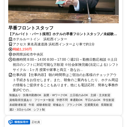
早番フロントスタッフ
【アルバイト・パート採用】ホテルの早番フロントスタッフ／未経験歓
迎！働きながら接客スキルも身につく
ホテルルートイン 浜松西インター
アクセス 東名高速道路 浜松西インターより車で約1分
時給1,150円
静岡県浜松市中央区
勤務時間 8:00～14:00 8:00～17:00 ◇週2日～勤務日数応相談 ※土日
祝日のシフトに対応可能な方歓迎 ※社会保険完備(法定による) シフト
サイクル：1ヶ月 授業や家事と両立・急なお...
仕事内容 【仕事内容】 朝の時間帯はご宿泊のお客様のチェックアウ
ト手続きをお任せします。また、朝食のご案内をしたり、ホテル周辺
の情報をご提供することもあります。他にも電話応対、簡単な事務作
業(PCでの...
制服あり
扶養内勤務OK
副業・WワークOK
土日祝のみOK
主婦・主夫歓迎
資格取得支援あり
フリーター歓迎
学歴不問
車通勤OK
平日のみOK
学生歓迎
未経験者歓迎
午前
経験者歓迎
研修あり
ブランクOK
交通費支給
長期歓迎
週2・3日からOK
シフト制
正社員