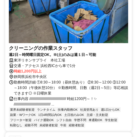
クリーニングの作業スタッフ
週2日～時間曜日固定OK。※(土)のみは週１日～可能
東洋リネンサプライ 本社工場
交通・アクセス 浜松西ICから車で1分
時給1,200円以上
静岡県浜松市中央区
勤務時間詳細 ①8:30～18:00（昼休憩あり） ②8:30～12:00 ③12:00
～18:00（午後休憩10分） ※勤務時間、日数（週2日～5日）等応相談
できます◎ ※日曜休業
仕事内容 //////////////////////////////////////// 時給1200円～！✨
//////////////////////////////////////// ...
業界未経験者歓迎
ランチタイム
扶養内勤務OK
社員登用あり
週1日からOK
副業・WワークOK
1日4時間以内OK
土日祝のみOK
主婦・主夫歓迎
フリーター歓迎
バイク通勤OK
シフト自由
学歴不問
車通勤OK
学生歓迎
転勤なし
経験不問
未経験者歓迎
午前
経験者歓迎