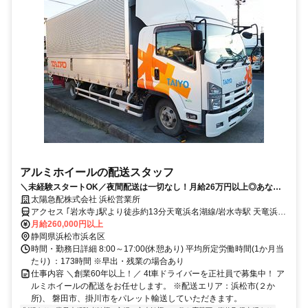
アルミホイールの配送スタッフ
＼未経験スタートOK／夜間配送は一切なし！月給26万円以上◎あなた
の挑戦を応援します！
太陽急配株式会社 浜松営業所
アクセス ｢岩水寺｣駅より徒歩約13分天竜浜名湖線/岩水寺駅 天竜浜名
湖線/宮口駅
月給260,000円以上
静岡県浜松市浜名区
時間・勤務日詳細 8:00～17:00(休憩あり) 平均所定労働時間(1か月当
たり) ：173時間 ※早出・残業の場合あり
仕事内容 ＼創業60年以上！／ 4t車ドライバーを正社員で募集中！ ア
ルミホイールの配送をお任せします。 ※配送エリア：浜松市(２か
所)、 磐田市、掛川市をパレット輸送していただきます。