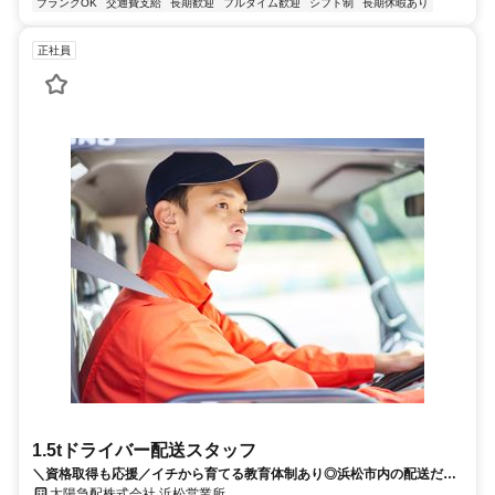
ブランクOK
交通費支給
長期歓迎
フルタイム歓迎
シフト制
長期休暇あり
正社員
1.5tドライバー配送スタッフ
＼資格取得も応援／イチから育てる教育体制あり◎浜松市内の配送だか
ら安心♪夕方帰宅OKでプライベート充実
太陽急配株式会社 浜松営業所