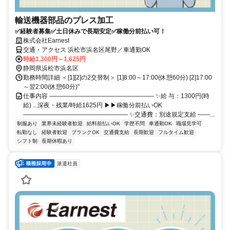
輸送機器部品のプレス加工
✅経験者募集✅土日休みで長期安定✅稼働分前払い可！
株式会社Earnest
交通・アクセス 浜松市浜名区尾野／車通勤OK
時給1,300円～1,625円
静岡県浜松市浜名区
勤務時間詳細 ＜[1][2]の2交替制＞ [1]8:00～17:00(休憩60分) [2]17:00
～翌2:00(休憩60分)"
仕事内容 ――――――――――――――――― ✨給 与：1300円(時
給) ...深夜・残業/時給1625円 ▶▶稼働分前払いOK
――――――――――――――――― ✨交通費：別途規定支給 ――...
制服あり
業界未経験者歓迎
給料前払いOK
学歴不問
車通勤OK
職場見学可
転勤なし
経験者歓迎
ブランクOK
交通費支給
長期歓迎
フルタイム歓迎
シフト制
長期休暇あり
派遣社員