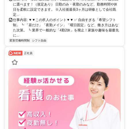
に選べます！（規定あり） 日勤のみ・夜勤のみなど、勤務時間や休
日を柔軟に設定できます。 ※入社後最長3ヶ月は研修として会社既
定...
仕事内容: ▼▼この求人のポイント▼▼ ✅ 自由すぎる「希望シフト
制」 ┗ 「昼だけ」「夜勤メイン」「曜日固定」など、働き方はあな
た次第。 ┗ 業界で一般的な「4勤2休」を廃止！家族や趣味を最優先
に...
変形労働時間制
シフト自由
正社員