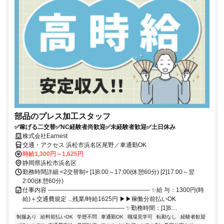
部品のプレス加工スタッフ
✅稼げる二交替✅NC経験者尚歓迎✅未経験者歓迎✅土日休み
株式会社Earnest
交通・アクセス 浜松市浜名区尾野／車通勤OK
時給1,300円～1,625円
静岡県浜松市浜名区
勤務時間詳細 <2交替制> [1]8:00～17:00(休憩60分) [2]17:00～翌
2:00(休憩60分)
仕事内容 ――――――――――――――――― ✨給 与：1300円(時
給)＋交通費規定 ...残業/時給1625円 ▶▶稼働分前払いOK
――――――――――――――――― ✨勤務時間：[1]8:...
制服あり
給料前払いOK
学歴不問
車通勤OK
職場見学可
転勤なし
経験者歓迎