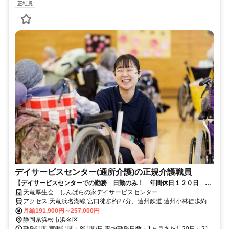
正社員
デイサービスセンター(通所介護)の正規介護職員
【デイサービスセンターでの勤務 日勤のみ！ 年間休日１２０日 介
護職員 大募集！】★有資格者歓迎★
天竜厚生会 しんぱらの家デイサービスセンター
アクセス 天竜浜名湖線 宮口徒歩約27分、遠州鉄道 遠州小林徒歩約30
分、遠州鉄道 浜北徒歩約35分 遠州鉄道浜北駅より車で１０分
月給191,900円～257,000円
静岡県浜松市浜名区
勤務時間 実働時間：8時間/日 平均勤務日数：1ヶ月あたり20日～21