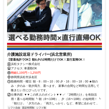
介護施設送迎ドライバー(浜北営業所)
【普通免許でOK】朝&夕の2時間だけでOK！直行直帰OK！
浜松タクシー株式会社
アクセス: 車通勤OK
時給1,100円～1,250円
静岡県浜松市浜名区
勤務時間・曜日: 朝・8：00～10：00 夕・16：00～18：00 ★朝の
み・夕のみ・朝夕両方、選べます。 家事の合間など時間を活用して
働きたい方にぴったりです。
仕事内容: ▼▼この求人のポイント▼▼ ✅ 「2時間だけ」を有効活
用！選べる時間制 ┗ 朝（8〜10時）、夕（16〜18時）の短時間！ ┗
「朝だけ」「夕方のみ」「両方しっかり」など、希望に合わせて...
シフト自由
固定時間制
シフト制