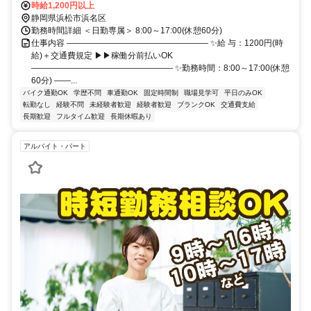
時給1,200円以上
静岡県浜松市浜名区
勤務時間詳細 ＜日勤専属＞ 8:00～17:00(休憩60分)
仕事内容 ――――――――――――――――― ✨給 与：1200円(時
給)＋交通費規定 ▶▶稼働分前払いOK
――――――――――――――――― ✨勤務時間：8:00～17:00(休憩
60分) ――...
バイク通勤OK
学歴不問
車通勤OK
固定時間制
職場見学可
平日のみOK
転勤なし
経験不問
未経験者歓迎
経験者歓迎
ブランクOK
交通費支給
長期歓迎
フルタイム歓迎
長期休暇あり
アルバイト・パート