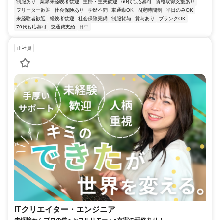
制服あり
業界未経験者歓迎
主婦・主夫歓迎
60代も応募可
資格取得支援あり
フリーター歓迎
社会保険あり
学歴不問
車通勤OK
固定時間制
平日のみOK
未経験者歓迎
経験者歓迎
社会保険完備
制服貸与
賞与あり
ブランクOK
70代も応募可
交通費支給
日中
正社員
ITクリエイター・エンジニア
未経験からプロの道へ✨フルリモート×充実の研修あり！