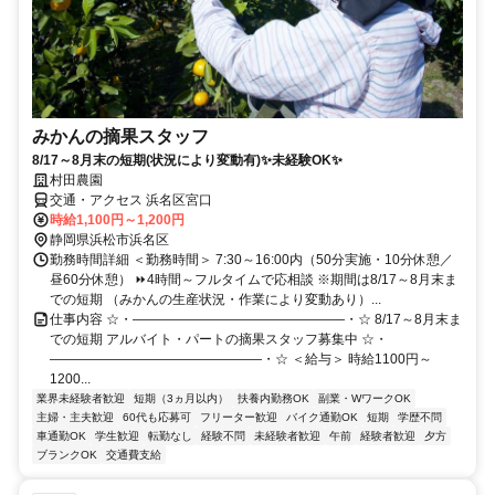
みかんの摘果スタッフ
8/17～8月末の短期(状況により変動有)✨未経験OK✨
村田農園
交通・アクセス 浜名区宮口
時給1,100円～1,200円
静岡県浜松市浜名区
勤務時間詳細 ＜勤務時間＞ 7:30～16:00内（50分実施・10分休憩／
昼60分休憩） ⏩4時間～フルタイムで応相談 ※期間は8/17～8月末ま
での短期 （みかんの生産状況・作業により変動あり）...
仕事内容 ☆・――――――――――――――――・☆ 8/17～8月末ま
での短期 アルバイト・パートの摘果スタッフ募集中 ☆・
――――――――――――――――・☆ ＜給与＞ 時給1100円～
1200...
業界未経験者歓迎
短期（3ヵ月以内）
扶養内勤務OK
副業・WワークOK
主婦・主夫歓迎
60代も応募可
フリーター歓迎
バイク通勤OK
短期
学歴不問
車通勤OK
学生歓迎
転勤なし
経験不問
未経験者歓迎
午前
経験者歓迎
夕方
ブランクOK
交通費支給