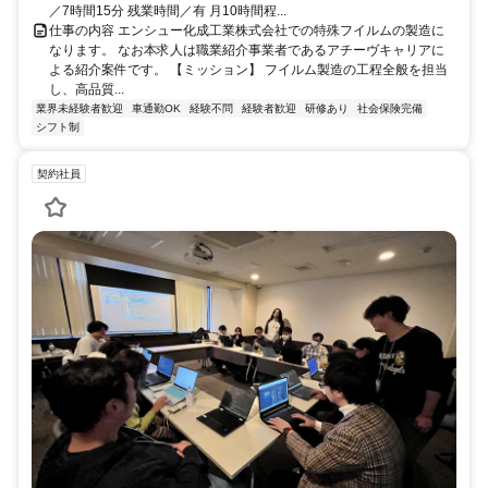
／7時間15分 残業時間／有 月10時間程...
仕事の内容 エンシュー化成工業株式会社での特殊フイルムの製造に
なります。 なお本求人は職業紹介事業者であるアチーヴキャリアに
よる紹介案件です。 【ミッション】 フイルム製造の工程全般を担当
し、高品質...
業界未経験者歓迎
車通勤OK
経験不問
経験者歓迎
研修あり
社会保険完備
シフト制
契約社員