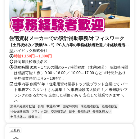
住宅資材メーカーでの設計補助事務/オフィスワーク
【土日祝休み／残業5h～‼️】PC入力等の事務経験者歓迎／未経験者活躍
中／福利厚生充実で働きやすさ◎
ハイビック株式会社
時給1,150円～1,300円
静岡県浜松市浜名区
勤務時間 8:30～17:30の間の6～7時間程度 （休憩60分） ※勤務時間
は相談可能！ 例）9:00～16:00 ／ 10:00～17:00 など ※時間外あり
平均残業時間は月5～10時間...
仕事内容 創業58年！住宅用資材業界トップ級ブランド企業にて パー
ト事務アシスタントさん募集！ ＼事務経験者大歓迎！／ 未経験やブ
ランクのある方でも 充実した研修があり 安心して就業できます ＼
ハ...
業界未経験者歓迎
長期
車通勤OK
固定時間制
未経験者歓迎
経験者歓迎
社会保険完備
ブランクOK
交通費支給
日中
長期歓迎
長期休暇あり
土日祝休み
服装自由
正社員