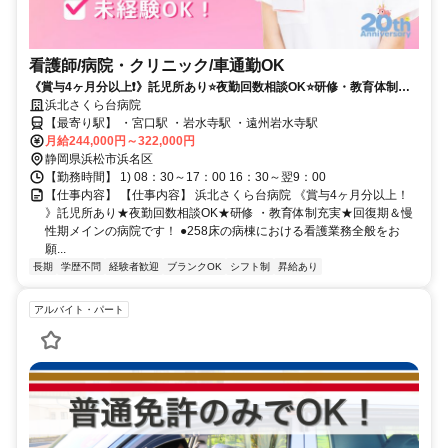
看護師/病院・クリニック/車通勤OK
《賞与4ヶ月分以上❗️》託児所あり⭐夜勤回数相談OK⭐研修・教育体制充
実⭐回復期＆慢性期メインの病院です❗️
浜北さくら台病院
【最寄り駅】 ・宮口駅 ・岩水寺駅 ・遠州岩水寺駅
月給244,000円～322,000円
静岡県浜松市浜名区
【勤務時間】 1) 08：30～17：00 16：30～翌9：00
【仕事内容】 【仕事内容】 浜北さくら台病院 《賞与4ヶ月分以上！
》託児所あり★夜勤回数相談OK★研修 ・教育体制充実★回復期＆慢
性期メインの病院です！ ●258床の病棟における看護業務全般をお
願...
長期
学歴不問
経験者歓迎
ブランクOK
シフト制
昇給あり
アルバイト・パート