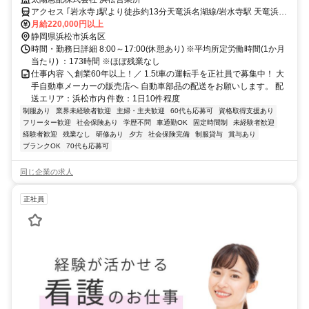
アクセス ｢岩水寺｣駅より徒歩約13分天竜浜名湖線/岩水寺駅 天竜浜名
湖線/宮口駅
月給220,000円以上
静岡県浜松市浜名区
時間・勤務日詳細 8:00～17:00(休憩あり) ※平均所定労働時間(1か月
当たり) ：173時間 ※ほぼ残業なし
仕事内容 ＼創業60年以上！／ 1.5t車の運転手を正社員で募集中！ 大
手自動車メーカーの販売店へ 自動車部品の配送をお願いします。 配
送エリア：浜松市内 件数：1日10件程度
制服あり
業界未経験者歓迎
主婦・主夫歓迎
60代も応募可
資格取得支援あり
フリーター歓迎
社会保険あり
学歴不問
車通勤OK
固定時間制
未経験者歓迎
経験者歓迎
残業なし
研修あり
夕方
社会保険完備
制服貸与
賞与あり
ブランクOK
70代も応募可
同じ企業の求人
正社員