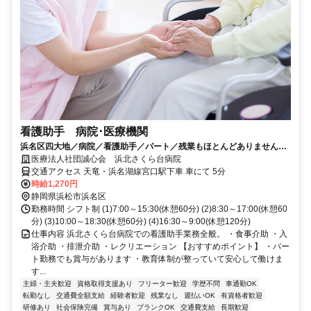
看護助手 病院･医療機関
浜名区四大地／病院／看護助手／パート／残業もほとんどありません／
時給1200円以上の高待遇/6028_181486
医療法人社団誠心会 浜北さくら台病院
交通アクセス 天竜・浜名湖線宮口駅下車 車にて 5分
時給1,270円
静岡県浜松市浜名区
勤務時間 シフト制 (1)7:00～15:30(休憩60分) (2)8:30～17:00(休憩60
分) (3)10:00～18:30(休憩60分) (4)16:30～9:00(休憩120分)
仕事内容 浜北さくら台病院での看護助手業務全般。 ・食事介助 ・入
浴介助 ・排泄介助 ・レクリエーション 【おすすめポイント】 ・パー
ト勤務でも賞与があります ・教育体制が整っていて安心して働けま
す...
主婦・主夫歓迎
資格取得支援あり
フリーター歓迎
学歴不問
車通勤OK
転勤なし
交通費全額支給
経験者歓迎
残業なし
週払いOK
有資格者歓迎
研修あり
社会保険完備
賞与あり
ブランクOK
交通費支給
長期歓迎