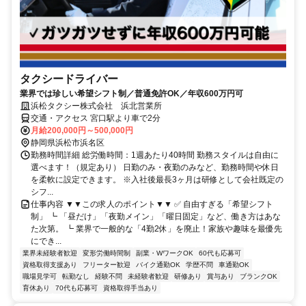
タクシードライバー
業界では珍しい希望シフト制／普通免許OK／年収600万円可
浜松タクシー株式会社 浜北営業所
交通・アクセス 宮口駅より車で2分
月給200,000円～500,000円
静岡県浜松市浜名区
勤務時間詳細 総労働時間：1週あたり40時間 勤務スタイルは自由に
選べます！（規定あり） 日勤のみ・夜勤のみなど、勤務時間や休日
を柔軟に設定できます。 ※入社後最長3ヶ月は研修として会社既定の
シフ...
仕事内容 ▼▼この求人のポイント▼▼ ✅ 自由すぎる「希望シフト
制」 ┗ 「昼だけ」「夜勤メイン」「曜日固定」など、働き方はあな
た次第。 ┗ 業界で一般的な「4勤2休」を廃止！家族や趣味を最優先
にでき...
業界未経験者歓迎
変形労働時間制
副業・WワークOK
60代も応募可
資格取得支援あり
フリーター歓迎
バイク通勤OK
学歴不問
車通勤OK
職場見学可
転勤なし
経験不問
未経験者歓迎
研修あり
賞与あり
ブランクOK
育休あり
70代も応募可
資格取得手当あり