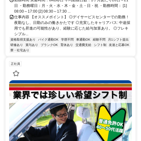
日 ・勤務曜日：月・火・水・木・金・土・日・祝 ・勤務時間： [1]
08:00～17:00 [2] 08:30～17:30 ...
仕事内容 【オススメポイント】 ◎デイサービスセンターでの勤務！
夜勤なし、日勤のみの働きかたです ◎充実したキャリアパス: 中途採
用でも昇進の可能性があり、経験に応じた給与加算あり。 ◎フレキ
シブル...
資格取得支援あり
バイク通勤OK
学歴不問
車通勤OK
経験不問
月1シフト提出
研修あり
賞与あり
ブランクOK
育休あり
交通費支給
シフト制
友達と応募OK
寮・社宅あり
正社員