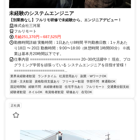
未経験のシステムエンジニア
【別業務なし】フルリモ研修で未経験から、エンジニアデビュー！
株式会社三河屋
フルリモート
月給251,370円～687,525円
勤務時間詳細 実働時間：1日あたり8時間 平均勤務日数：1ヶ月あた
り18日 〜 20日 勤務時間：9:00〜18:00（休憩時間 1時間00分） ※残
業は基本月20時間以下です。
仕事内容 ======================= 20−30代活躍中！ 現在、プロ
グラミング学習を頑張っている システムエンジニアを目指す皆様！
=======================...
業界未経験者歓迎
ランチタイム
社員登用あり
副業・WワークOK
主婦・主夫歓迎
資格取得支援あり
フリーター歓迎
学歴不問
車通勤OK
固定時間制
経験不問
未経験者歓迎
住宅手当あり
フルリモート
交通費全額支給
経験者歓迎
ネイルOK
有資格者歓迎
研修あり
在宅OK
正社員