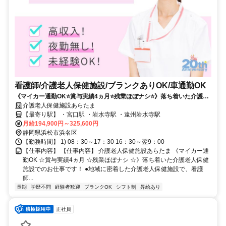
看護師/介護老人保健施設/ブランクありOK/車通勤OK
《マイカー通勤OK⭐賞与実績4ヵ月⭐残業ほぼナシ⭐》落ち着いた介護老
人保健施設でのお仕事です❗️
介護老人保健施設あらたま
【最寄り駅】 ・宮口駅 ・岩水寺駅 ・遠州岩水寺駅
月給194,900円～325,600円
静岡県浜松市浜名区
【勤務時間】 1) 08：30～17：30 16：30～翌9：00
【仕事内容】 【仕事内容】 介護老人保健施設あらたま 《マイカー通
勤OK ☆賞与実績4ヵ月 ☆残業ほぼナシ ☆》落ち着いた介護老人保健
施設でのお仕事です！ ●地域に密着した介護老人保健施設で、看護
師...
長期
学歴不問
経験者歓迎
ブランクOK
シフト制
昇給あり
正社員