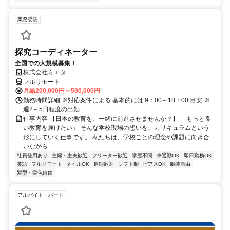
業務委託
探究コーディネーター
全国での大規模募集！
株式会社ミエタ
フルリモート
月給200,000円～500,000円
勤務時間詳細 ※対応案件による 基本的には 9：00～18：00 目安 ※
週2～5日程度の出勤
仕事内容 【日本の教育を、一緒に前進させませんか？】 「もっと良
い教育を届けたい」 そんな学校現場の想いを、カリキュラムという
形にしていく仕事です。 私たちは、学校ごとの理念や課題に向き合
いながら...
社員登用あり
主婦・主夫歓迎
フリーター歓迎
学歴不問
車通勤OK
即日勤務OK
英語
フルリモート
ネイルOK
長期歓迎
シフト制
ピアスOK
服装自由
髪型・髪色自由
アルバイト・パート