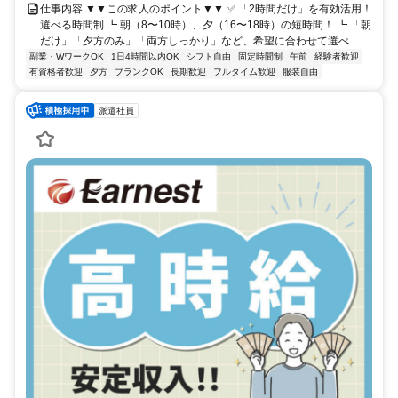
仕事内容 ▼▼この求人のポイント▼▼ ✅ 「2時間だけ」を有効活用！
選べる時間制 ┗ 朝（8〜10時）、夕（16〜18時）の短時間！ ┗ 「朝
だけ」「夕方のみ」「両方しっかり」など、希望に合わせて選べ...
副業・WワークOK
1日4時間以内OK
シフト自由
固定時間制
午前
経験者歓迎
有資格者歓迎
夕方
ブランクOK
長期歓迎
フルタイム歓迎
服装自由
派遣社員