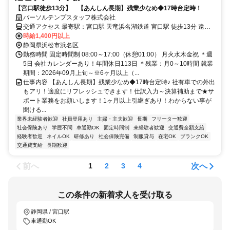
【宮口駅徒歩13分】 【あんしん長期】残業少なめ◆17時台定時！
パーソルテンプスタッフ株式会社
交通アクセス 最寄駅：宮口駅 天竜浜名湖鉄道 宮口駅 徒歩13分 遠州
鉄道 遠州芝本駅 車6分 【旧浜北区】 車通勤可能 敷地内の駐車場が無
時給1,400円以上
料で使用できます
静岡県浜松市浜名区
勤務時間 固定時間制 08:00～17:00（休憩01:00） 月火水木金祝 ＊週
5日 会社カレンダーあり！年間休日113日 ＊残業：月0～10時間 就業
期間：2026年09月上旬～※6ヶ月以上（...
仕事内容 【あんしん長期】残業少なめ◆17時台定時♪ 社有車での外出
もアリ！適度にリフレッシュできます！仕訳入力～決算補助まで★サ
ポート業務をお願いします！1ヶ月以上引継ぎあり！わからない事が
聞ける...
業界未経験者歓迎
社員登用あり
主婦・主夫歓迎
長期
フリーター歓迎
社会保険あり
学歴不問
車通勤OK
固定時間制
未経験者歓迎
交通費全額支給
経験者歓迎
ネイルOK
研修あり
社会保険完備
制服貸与
在宅OK
ブランクOK
交通費支給
長期歓迎
前へ
次へ
1
2
3
4
この条件の新着求人を受け取る
静岡県 / 宮口駅
車通勤OK