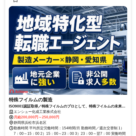
特殊フイルムの製造
ISO9001認証取得／特殊フイルムのプロとして、特殊フイルムの未来を
創る仕事です/自社勤務の仕事/自社製品・サービスの仕事/研修制度が充
エンシュー化成工業株式会社
実/退職金制度あり/車通勤可/職種未経験可/業種未経験可/完全未経験可/経
月給200,000円～250,000円
験者歓迎/40歳以上活躍中/メーカー企業
静岡県浜松市浜名区
勤務時間 平均所定労働時間：154時間/月 勤務時間／週次交替制 1）
7：00～15：00 2）15：00～23：00 3）23：00～翌7：00 実働時間