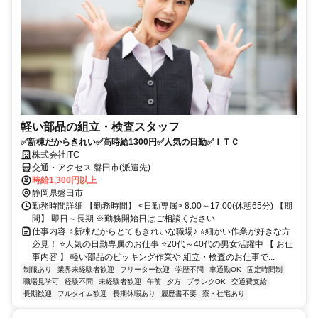
軽い部品の組立・検査スタッフ
✅新棟だからきれい✅高時給1300円✅人気の日勤✅ＩＴＣ
株式会社ITC
交通・アクセス 磐田市(派遣先)
時給1,300円以上
静岡県磐田市
勤務時間詳細 【勤務時間】 <日勤専属> 8:00～17:00(休憩65分) 【期
間】 即日～長期 ※勤務開始日はご相談ください
仕事内容 ⭐新棟だからとてもきれいな職場♪ ⭐細かい作業が好きな方
必見！ ⭐人気の日勤専属のお仕事 ⭐20代～40代の男女活躍中 【 お仕
事内容 】 軽い部品のピッキング作業や 組立・検査のお仕事で...
制服あり
業界未経験者歓迎
フリーター歓迎
学歴不問
車通勤OK
固定時間制
職場見学可
経験不問
未経験者歓迎
午前
夕方
ブランクOK
交通費支給
長期歓迎
フルタイム歓迎
長期休暇あり
履歴書不要
寮・社宅あり