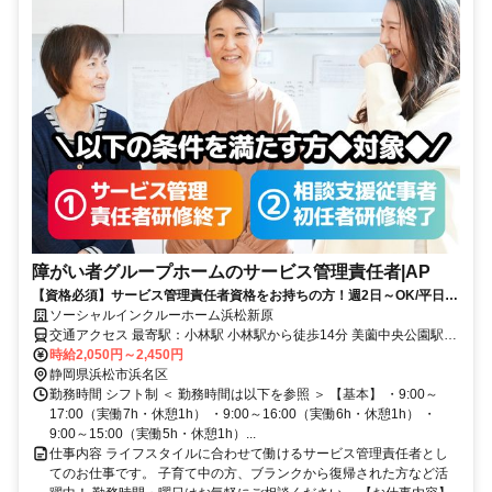
障がい者グループホームのサービス管理責任者|AP
【資格必須】サービス管理責任者資格をお持ちの方！週2日～OK/平日の
みOK/残業ほぼなし！家庭や私生活と無理なく両立◎
ソーシャルインクルーホーム浜松新原
交通アクセス 最寄駅：小林駅 小林駅から徒歩14分 美薗中央公園駅か
ら徒歩17分
時給2,050円～2,450円
静岡県浜松市浜名区
勤務時間 シフト制 ＜ 勤務時間は以下を参照 ＞ 【基本】 ・9:00～
17:00（実働7h・休憩1h） ・9:00～16:00（実働6h・休憩1h） ・
9:00～15:00（実働5h・休憩1h）...
仕事内容 ライフスタイルに合わせて働けるサービス管理責任者とし
てのお仕事です。 子育て中の方、ブランクから復帰された方など活