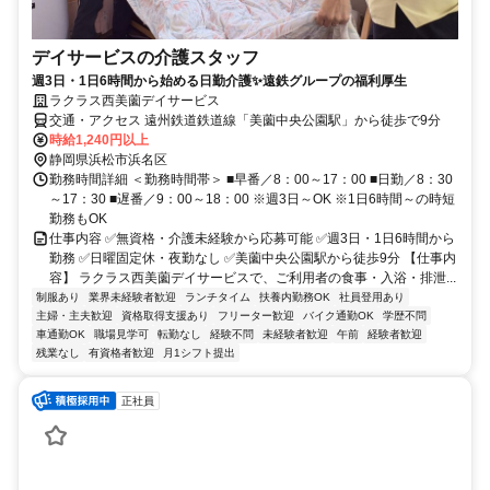
デイサービスの介護スタッフ
週3日・1日6時間から始める日勤介護✨遠鉄グループの福利厚生
ラクラス西美薗デイサービス
交通・アクセス 遠州鉄道鉄道線「美薗中央公園駅」から徒歩で9分
時給1,240円以上
静岡県浜松市浜名区
勤務時間詳細 ＜勤務時間帯＞ ■早番／8：00～17：00 ■日勤／8：30
～17：30 ■遅番／9：00～18：00 ※週3日～OK ※1日6時間～の時短
勤務もOK
仕事内容 ✅無資格・介護未経験から応募可能 ✅週3日・1日6時間から
勤務 ✅日曜固定休・夜勤なし ✅美薗中央公園駅から徒歩9分 【仕事内
容】 ラクラス西美薗デイサービスで、ご利用者の食事・入浴・排泄...
制服あり
業界未経験者歓迎
ランチタイム
扶養内勤務OK
社員登用あり
主婦・主夫歓迎
資格取得支援あり
フリーター歓迎
バイク通勤OK
学歴不問
車通勤OK
職場見学可
転勤なし
経験不問
未経験者歓迎
午前
経験者歓迎
残業なし
有資格者歓迎
月1シフト提出
正社員