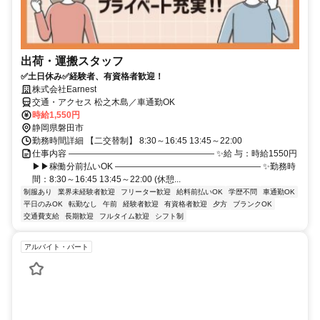
出荷・運搬スタッフ
✅土日休み✅経験者、有資格者歓迎！
株式会社Earnest
交通・アクセス 松之木島／車通勤OK
時給1,550円
静岡県磐田市
勤務時間詳細 【二交替制】 8:30～16:45 13:45～22:00
仕事内容 ――――――――――――――――― ✨給 与：時給1550円
▶▶稼働分前払いOK ――――――――――――――――― ✨勤務時
間：8:30～16:45 13:45～22:00 (休憩...
制服あり
業界未経験者歓迎
フリーター歓迎
給料前払いOK
学歴不問
車通勤OK
平日のみOK
転勤なし
午前
経験者歓迎
有資格者歓迎
夕方
ブランクOK
交通費支給
長期歓迎
フルタイム歓迎
シフト制
アルバイト・パート