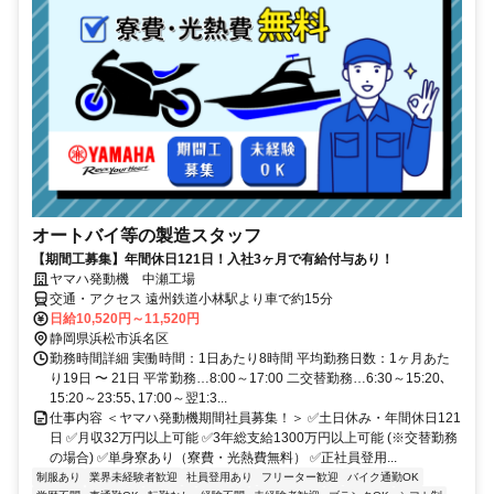
オートバイ等の製造スタッフ
【期間工募集】年間休日121日！入社3ヶ月で有給付与あり！
ヤマハ発動機 中瀬工場
交通・アクセス 遠州鉄道小林駅より車で約15分
日給10,520円～11,520円
静岡県浜松市浜名区
勤務時間詳細 実働時間：1日あたり8時間 平均勤務日数：1ヶ月あた
り19日 〜 21日 平常勤務…8:00～17:00 二交替勤務…6:30～15:20､
15:20～23:55､17:00～翌1:3...
仕事内容 ＜ヤマハ発動機期間社員募集！＞ ✅土日休み・年間休日121
日 ✅月収32万円以上可能 ✅3年総支給1300万円以上可能 (※交替勤務
の場合) ✅単身寮あり（寮費・光熱費無料） ✅正社員登用...
制服あり
業界未経験者歓迎
社員登用あり
フリーター歓迎
バイク通勤OK