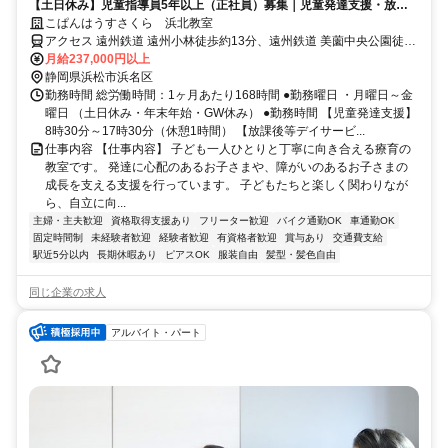
【土日休み】児童指導員5年以上（正社員）募集｜児童発達支援・放デ
イ
こぱんはうすさくら 浜北教室
アクセス 遠州鉄道 遠州小林徒歩約13分、遠州鉄道 美薗中央公園徒歩
約25分、遠州鉄道 遠州芝本徒歩約31分
月給237,000円以上
静岡県浜松市浜名区
勤務時間 総労働時間：1ヶ月あたり168時間 ●勤務曜日 ・月曜日～金
曜日 （土日休み・年末年始・GW休み） ●勤務時間 【児童発達支援】
8時30分～17時30分（休憩1時間） 【放課後等デイサービ...
仕事内容 【仕事内容】 子ども一人ひとりと丁寧に向き合える療育の
教室です。 発達に心配のあるお子さまや、障がいのあるお子さまの
成長を支える支援を行っています。 子どもたちと楽しく関わりなが
ら、自立に向...
主婦・主夫歓迎
資格取得支援あり
フリーター歓迎
バイク通勤OK
車通勤OK
固定時間制
未経験者歓迎
経験者歓迎
有資格者歓迎
賞与あり
交通費支給
駅近5分以内
長期休暇あり
ピアスOK
服装自由
髪型・髪色自由
同じ企業の求人
アルバイト・パート