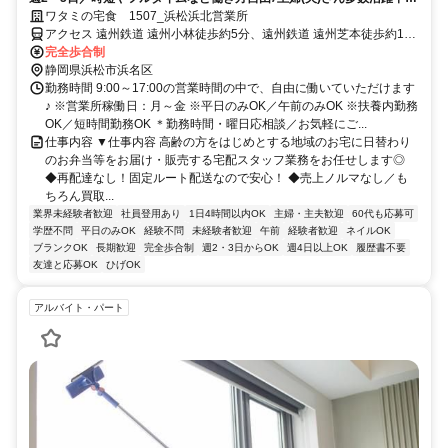
サポート体制バッチリなのでお子さんの行事でのお休みなども取りやす
ワタミの宅食 1507_浜松浜北営業所
い◎
アクセス 遠州鉄道 遠州小林徒歩約5分、遠州鉄道 遠州芝本徒歩約18
分、遠州鉄道 美薗中央公園徒歩約20分
完全歩合制
静岡県浜松市浜名区
勤務時間 9:00～17:00の営業時間の中で、自由に働いていただけます
♪ ※営業所稼働日：月～金 ※平日のみOK／午前のみOK ※扶養内勤務
OK／短時間勤務OK ＊勤務時間・曜日応相談／お気軽にご...
仕事内容 ▼仕事内容 高齢の方をはじめとする地域のお宅に日替わり
のお弁当等をお届け・販売する宅配スタッフ業務をお任せします◎
◆再配達なし！固定ルート配送なので安心！ ◆売上ノルマなし／も
ちろん買取...
業界未経験者歓迎
社員登用あり
1日4時間以内OK
主婦・主夫歓迎
60代も応募可
学歴不問
平日のみOK
経験不問
未経験者歓迎
午前
経験者歓迎
ネイルOK
ブランクOK
長期歓迎
完全歩合制
週2・3日からOK
週4日以上OK
履歴書不要
友達と応募OK
ひげOK
アルバイト・パート