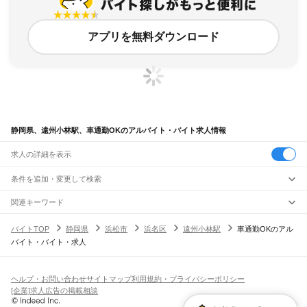
アプリを無料ダウンロード
静岡県、遠州小林駅、車通勤OKのアルバイト・バイト求人情報
求人の詳細を表示
条件を追加・変更して検索
市区町村を追加・変更
関連キーワード
完全在宅ワーク 全国
シール貼り 在宅
現在地周辺
ガチャガチャ
犬カフェ
静岡県
駅を追加・変更
バイトTOP
静岡県
浜松市
浜名区
遠州小林駅
車通勤OKのアル
静岡県
すべて
バイト・バイト・求人
静岡市
すべて
職種を追加・変更
JR東海道本線(東京～熱海)
葵区
駿河区
清水区
熱海駅
飲食・フードサービス
浜松市
すべて
特徴を追加・変更
飲食・フードサービス
すべて
ヘルプ・お問い合わせ
サイトマップ
利用規約・プライバシーポリシー
JR身延線
中央区
浜名区
天竜区
ホールスタッフ
キッチンスタッフ
皿洗い・洗い場
精肉・鮮魚加工
給食調理
人気
[企業]求人広告の掲載相談
富士駅
柚木駅
竪堀駅
入山瀬駅
富士根駅
源道寺駅
富士宮駅
西富士宮駅
沼久保駅
雇用形態を追加・変更
パン屋（ベーカリー）
フードカウンター販売員
バー（BAR）・バーテンダー
沼津市
熱海市
三島市
富士宮市
伊東市
島田市
富士市
磐田市
焼津市
掛川市
藤枝市
日払いOK
高校生歓迎
学生歓迎
深夜の仕事
髪型・髪色自由
ひげOK
ネイルOK
芝川駅
稲子駅