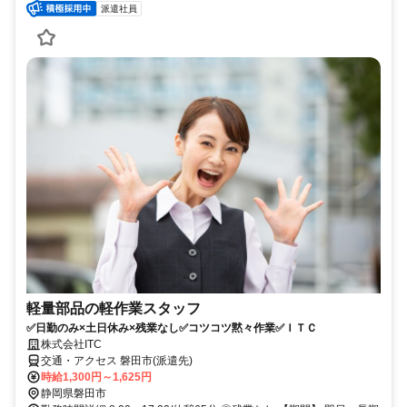
派遣社員
軽量部品の軽作業スタッフ
✅日勤のみ×土日休み×残業なし✅コツコツ黙々作業✅ＩＴＣ
株式会社ITC
交通・アクセス 磐田市(派遣先)
時給1,300円～1,625円
静岡県磐田市