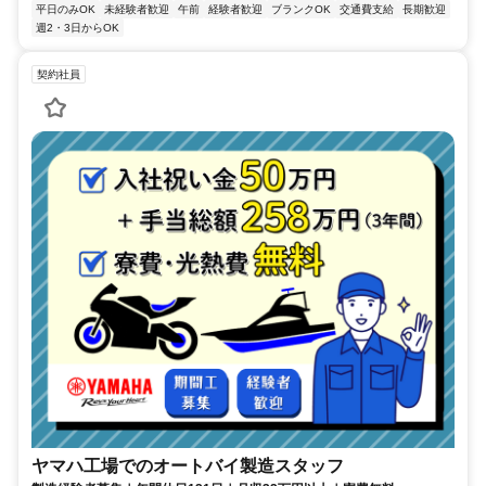
平日のみOK
未経験者歓迎
午前
経験者歓迎
ブランクOK
交通費支給
長期歓迎
週2・3日からOK
契約社員
ヤマハ工場でのオートバイ製造スタッフ