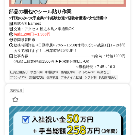
部品の梱包やシール貼り作業
✅日勤のみ✅大手企業✅未経験歓迎✅経験者優遇✅女性活躍中
株式会社Earnest
交通・アクセス 松之木島／車通勤OK
時給1,200円～1,500円
静岡県磐田市
勤務時間詳細 <日勤専属> 7:45～16:30(休憩60分) ✅残業1日1～2時間
ありで稼げます！ ...残業時給25％UP！
仕事内容 ――――――――――――――――― ✨給 与：時給1200円
(時給) ...残業/時給1500円 ▶▶稼働分前払いOK
――――――――――――――――― ✨勤務時間：7:45～16:3...
社員登用あり
学歴不問
車通勤OK
職場見学可
平日のみOK
転勤なし
ブランクOK
交通費支給
長期歓迎
フルタイム歓迎
シフト制
長期休暇あり
契約社員