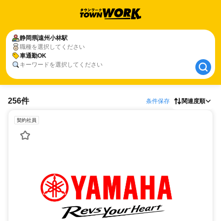
静岡県
静岡県
遠州小林駅
遠州小林駅
職種を選択してください
車通勤OK
車通勤OK
キーワードを選択してください
256件
条件保存
関連度順
契約社員