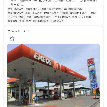
躍中！ 勤務時間・曜日はお気軽にご相談ください。 【お仕事内容】
サービス...
扶養内勤務OK
社員登用あり
副業・WワークOK
1日4時間以内OK
土日祝のみOK
主婦・主夫歓迎
60代も応募可
準夜勤
資格取得支援あり
長期
フリーター歓迎
産休・育休取得実績あり
バイク通勤OK
早朝
シフト自由
大量募集
午後
学歴不問
車通勤OK
平日のみOK
アルバイト・パート