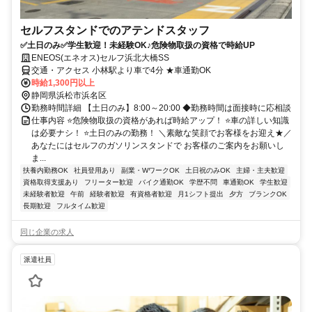
セルフスタンドでのアテンドスタッフ
✅土日のみ✅学生歓迎！未経験OK♪危険物取扱の資格で時給UP
ENEOS(エネオス)セルフ浜北大橋SS
交通・アクセス 小林駅より車で4分 ★車通勤OK
時給1,300円以上
静岡県浜松市浜名区
勤務時間詳細 【土日のみ】8:00～20:00 ◆勤務時間は面接時に応相談
仕事内容 ⭐危険物取扱の資格があれば時給アップ！ ⭐車の詳しい知識
は必要ナシ！ ⭐土日のみの勤務！ ＼素敵な笑顔でお客様をお迎え★／
あなたにはセルフのガソリンスタンドで お客様のご案内をお願いし
ま...
扶養内勤務OK
社員登用あり
副業・WワークOK
土日祝のみOK
主婦・主夫歓迎
資格取得支援あり
フリーター歓迎
バイク通勤OK
学歴不問
車通勤OK
学生歓迎
未経験者歓迎
午前
経験者歓迎
有資格者歓迎
月1シフト提出
夕方
ブランクOK
長期歓迎
フルタイム歓迎
同じ企業の求人
派遣社員