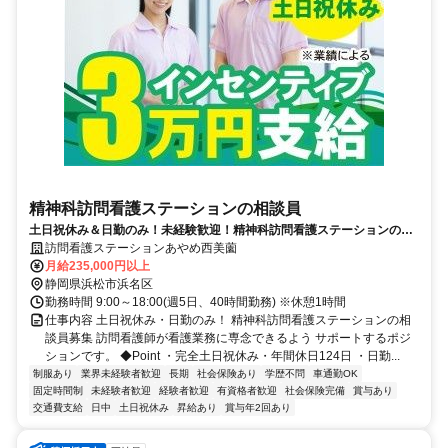
精神科訪問看護ステーションの相談員
土日祝休み＆日勤のみ！未経験歓迎！精神科訪問看護ステーションの相
談員【医療行為なし】
訪問看護ステーションあやめ西美薗
月給235,000円以上
静岡県浜松市浜名区
勤務時間 9:00～18:00(週5日、40時間勤務) ※休憩1時間
仕事内容 土日祝休み・日勤のみ！ 精神科訪問看護ステーションの相
談員募集 訪問看護師が看護業務に専念できるよう サポートするポジ
ションです。 ◆Point ・完全土日祝休み・年間休日124日 ・日勤...
制服あり
業界未経験者歓迎
長期
社会保険あり
学歴不問
車通勤OK
固定時間制
未経験者歓迎
経験者歓迎
有資格者歓迎
社会保険完備
賞与あり
交通費支給
日中
土日祝休み
昇給あり
賞与年2回あり