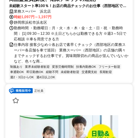
未経験スタート率100％！お店の商品チェックのお仕事（西部地区で巡
回）
業務スーパー 浜北店
時給1,097円～1,197円
静岡県浜松市浜名区
勤務時間 ・勤務曜日：月・火・水・木・金・土・日・祝 ・勤務時
間： [1] 09:30～12:30 ※土日どちらかは勤務できる方 ※週3～5日で
応相談 ※車を用意できる方
仕事内容 接客少なめ☆各お店で素早くチェック（西部地区の業務ス
ーパー各店舗を車で巡回） 業務スーパー（西部地区）の店舗の隅々
までチェックするお仕事です。賞味期限切れの商品が並んでいないか
など、色々な商...
制服あり
業界未経験者歓迎
変形労働時間制
扶養内勤務OK
フリーター歓迎
車通勤OK
即日勤務OK
経験不問
未経験者歓迎
交通費支給
長期歓迎
週2・3日からOK
週4日以上OK
正社員