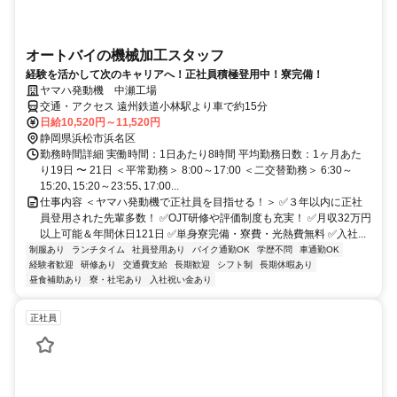
オートバイの機械加工スタッフ
経験を活かして次のキャリアへ！正社員積極登用中！寮完備！
ヤマハ発動機 中瀬工場
交通・アクセス 遠州鉄道小林駅より車で約15分
日給10,520円～11,520円
静岡県浜松市浜名区
勤務時間詳細 実働時間：1日あたり8時間 平均勤務日数：1ヶ月あた
り19日 〜 21日 ＜平常勤務＞ 8:00～17:00 ＜二交替勤務＞ 6:30～
15:20､15:20～23:55､17:00...
仕事内容 ＜ヤマハ発動機で正社員を目指せる！＞ ✅３年以内に正社
員登用された先輩多数！ ✅OJT研修や評価制度も充実！ ✅月収32万円
以上可能＆年間休日121日 ✅単身寮完備・寮費・光熱費無料 ✅入社...
制服あり
ランチタイム
社員登用あり
バイク通勤OK
学歴不問
車通勤OK
経験者歓迎
研修あり
交通費支給
長期歓迎
シフト制
長期休暇あり
昼食補助あり
寮・社宅あり
入社祝い金あり
正社員