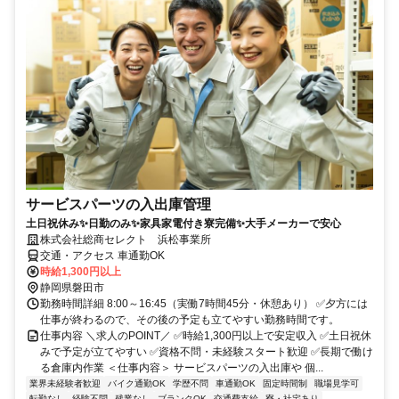
サービスパーツの入出庫管理
土日祝休み✨日勤のみ✨家具家電付き寮完備✨大手メーカーで安心
株式会社総商セレクト 浜松事業所
交通・アクセス 車通勤OK
時給1,300円以上
静岡県磐田市
勤務時間詳細 8:00～16:45（実働7時間45分・休憩あり） ✅夕方には
仕事が終わるので、その後の予定も立てやすい勤務時間です。
仕事内容 ＼求人のPOINT／ ✅時給1,300円以上で安定収入 ✅土日祝休
みで予定が立てやすい ✅資格不問・未経験スタート歓迎 ✅長期で働け
る倉庫内作業 ＜仕事内容＞ サービスパーツの入出庫や 個...
業界未経験者歓迎
バイク通勤OK
学歴不問
車通勤OK
固定時間制
職場見学可
転勤なし
経験不問
残業なし
ブランクOK
交通費支給
寮・社宅あり