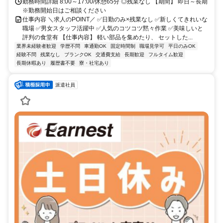
勤務時間詳細 8:00～17:00/休憩65分 ◎残業なし 【期間】 即日～長期
※勤務開始日はご相談ください
仕事内容 ＼求人のPOINT／ ✅日勤のみ×残業なし ✅新しくてきれいな
職場 ✅男女スタッフ活躍中 ✅人気のコツコツ黙々作業 ✅美味しいと
評判の食堂有 【仕事内容】 軽い部品を集めたり、 セットした...
業界未経験者歓迎
学歴不問
車通勤OK
固定時間制
職場見学可
平日のみOK
経験不問
残業なし
ブランクOK
交通費支給
長期歓迎
フルタイム歓迎
長期休暇あり
履歴書不要
寮・社宅あり
派遣社員