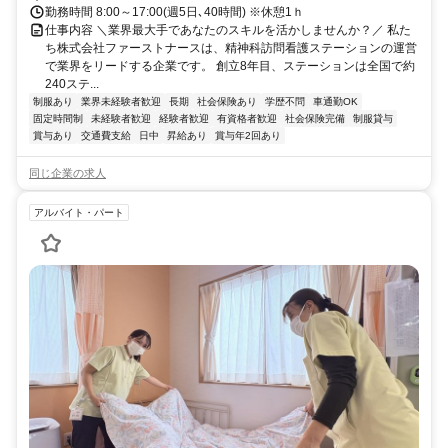
勤務時間 8:00～17:00(週5日､40時間) ※休憩1ｈ
仕事内容 ＼業界最大手であなたのスキルを活かしませんか？／ 私た
ち株式会社ファーストナースは、精神科訪問看護ステーションの運営
で業界をリードする企業です。 創立8年目、ステーションは全国で約
240ステ...
制服あり
業界未経験者歓迎
長期
社会保険あり
学歴不問
車通勤OK
固定時間制
未経験者歓迎
経験者歓迎
有資格者歓迎
社会保険完備
制服貸与
賞与あり
交通費支給
日中
昇給あり
賞与年2回あり
同じ企業の求人
アルバイト・パート