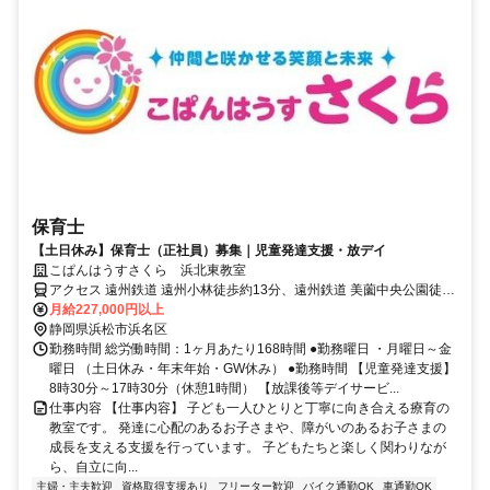
保育士
【土日休み】保育士（正社員）募集｜児童発達支援・放デイ
こぱんはうすさくら 浜北東教室
アクセス 遠州鉄道 遠州小林徒歩約13分、遠州鉄道 美薗中央公園徒歩
約25分、遠州鉄道 遠州芝本徒歩約31分
月給227,000円以上
静岡県浜松市浜名区
勤務時間 総労働時間：1ヶ月あたり168時間 ●勤務曜日 ・月曜日～金
曜日 （土日休み・年末年始・GW休み） ●勤務時間 【児童発達支援】
8時30分～17時30分（休憩1時間） 【放課後等デイサービ...
仕事内容 【仕事内容】 子ども一人ひとりと丁寧に向き合える療育の
教室です。 発達に心配のあるお子さまや、障がいのあるお子さまの
成長を支える支援を行っています。 子どもたちと楽しく関わりなが
ら、自立に向...
主婦・主夫歓迎
資格取得支援あり
フリーター歓迎
バイク通勤OK
車通勤OK