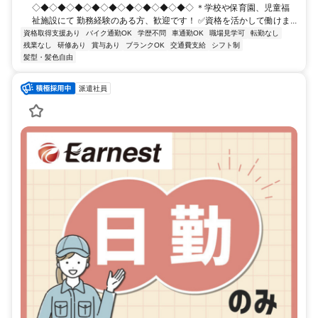
◇◆◇◆◇◆◇◆◇◆◇◆◇◆◇◆◇◆◇ ＊学校や保育園、児童福
祉施設にて 勤務経験のある方、歓迎です！ ✅資格を活かして働けま...
資格取得支援あり
バイク通勤OK
学歴不問
車通勤OK
職場見学可
転勤なし
残業なし
研修あり
賞与あり
ブランクOK
交通費支給
シフト制
髪型・髪色自由
派遣社員