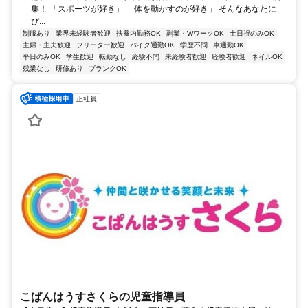
集！ 「スポーツが好き」 「体を動かすのが好き」 そんなあなたに
ぴ...
制服あり
業界未経験者歓迎
扶養内勤務OK
副業・WワークOK
土日祝のみOK
主婦・主夫歓迎
フリーター歓迎
バイク通勤OK
学歴不問
車通勤OK
平日のみOK
学生歓迎
転勤なし
経験不問
未経験者歓迎
経験者歓迎
ネイルOK
残業なし
研修あり
ブランクOK
正社員
こぱんはうすさくらの児童指導員