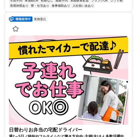
学歴不問
車通勤OK
転勤なし
経験不問
未経験者歓迎
ブランクOK
シフト制
長期休暇あり
寮・社宅あり
食事補助あり
入社祝い金あり
業務委託
日替わりお弁当の宅配ドライバー
週2～5日／時短やフルタイムなど働き方自由♪主婦(夫)さん多数活躍中！