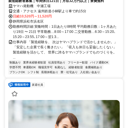
製造経験者募集｜年間休日121日｜月収32万円以上｜寮費無料
ヤマハ発動機 中瀬工場
交通・アクセス 遠州鉄道小林駅より車で約15分
日給10,520円～11,520円
静岡県浜松市浜名区
勤務時間詳細 実働時間：1日あたり8時間 平均勤務日数：1ヶ月あた
り19日 〜 21日 平常勤務…8:00～17:00 二交替勤務…6:30～15:20､
15:20～23:55､17:00～翌1:3...
仕事内容 「製造経験を、 次はヤマハブランドで活かしませんか。」
「安定した企業で長く働きたい」 「収入も休日も妥協したくない」
製造経験を活かして、 世界に誇るヤマハブランドでものづくりを。
...
制服あり
業界未経験者歓迎
社員登用あり
フリーター歓迎
バイク通勤OK
学歴不問
車通勤OK
職場見学可
転勤なし
経験者歓迎
食費補助あり
ブランクOK
シフト制
長期休暇あり
寮・社宅あり
入社祝い金あり
派遣社員