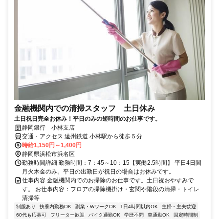
金融機関内での清掃スタッフ 土日休み
土日祝日完全お休み！平日のみの短時間のお仕事です。
静岡銀行 小林支店
交通・アクセス 遠州鉄道 小林駅から徒歩５分
時給1,150円～1,400円
静岡県浜松市浜名区
勤務時間詳細 勤務時間：7：45～10：15【実働2.5時間】 平日4日間
月火木金のみ。平日の出勤日が祝日の場合はお休みです。
仕事内容 金融機関内でのお掃除のお仕事です。土日祝おやすみで
す。 お仕事内容：フロアの掃除機掛け・玄関や階段の清掃・トイレ
清掃等
制服あり
扶養内勤務OK
副業・WワークOK
1日4時間以内OK
主婦・主夫歓迎
60代も応募可
フリーター歓迎
バイク通勤OK
学歴不問
車通勤OK
固定時間制