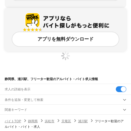
アプリを無料ダウンロード
静岡県、浦川駅、フリーター歓迎のアルバイト・バイト求人情報
求人の詳細を表示
条件を追加・変更して検索
市区町村を追加・変更
関連キーワード
完全在宅ワーク 全国
シール貼り 在宅
現在地周辺
ガチャガチャ
犬カフェ
静岡県
駅を追加・変更
バイトTOP
静岡県
浜松市
天竜区
浦川駅
フリーター歓迎のア
静岡県
すべて
ルバイト・バイト・求人
静岡市
すべて
職種を追加・変更
JR東海道本線(東京～熱海)