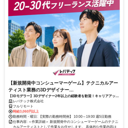
【新規開発中コンシューマーゲーム】テクニカルアー
ティスト業務の3Dデザイナー
【3Dモデラー】3Dデザイナー2年以上の経験者を歓迎！キャリアアップ
_LTCR547867_CP_CRG
を目指したい方も大歓迎♪
レバテック株式会社
フルリモート
時給3,060円以上
勤務時間・曜日: 【実際の勤務時間例】 10:00～19:00 週5日勤務
仕事内容: ＜作業詳細＞ 新規開発中のコンシューマーゲームのテクニ
カルアーティストとして作業をお任せします。 具体的な作業内容は