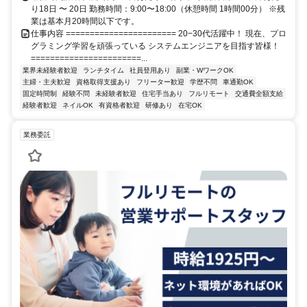
り18日 〜 20日 勤務時間：9:00〜18:00（休憩時間 1時間00分） ※残
業は基本月20時間以下です。
仕事内容 ======================= 20−30代活躍中！ 現在、プロ
グラミング学習を頑張っている システムエンジニアを目指す皆様！
=======================...
業界未経験者歓迎
ランチタイム
社員登用あり
副業・WワークOK
主婦・主夫歓迎
資格取得支援あり
フリーター歓迎
学歴不問
車通勤OK
固定時間制
経験不問
未経験者歓迎
住宅手当あり
フルリモート
交通費全額支給
経験者歓迎
ネイルOK
有資格者歓迎
研修あり
在宅OK
業務委託