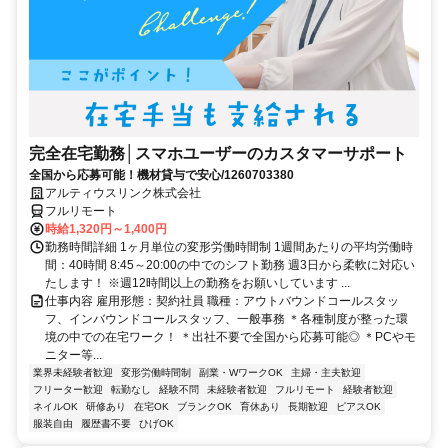
完全在宅勤務│スマホユーザーのカスタマーサポート
全国から応募可能！機材貸与で安心/1260703380
アルティウスリンク株式会社
フルリモート
時給1,320円～1,400円
勤務時間詳細 1ヶ月単位の変形労働時間制 1週間あたりの平均労働時
間：40時間 8:45～20:00の中でのシフト勤務 週3日から柔軟に対応い
たします！ ※週12時間以上の勤務をお願いしています ...
仕事内容 雇用形態：契約社員 職種：アウトバウンドコールスタッ
フ、インバウンドコールスタッフ、一般事務 ＊各種制度が整った環
境の中での在宅ワーク！ ＊出社不要で全国から応募可能◎ ＊PCやモ
ニター等...
業界未経験者歓迎
変形労働時間制
副業・WワークOK
主婦・主夫歓迎
フリーター歓迎
転勤なし
経験不問
未経験者歓迎
フルリモート
経験者歓迎
ネイルOK
研修あり
在宅OK
ブランクOK
育休あり
長期歓迎
ピアスOK
服装自由
履歴書不要
ひげOK