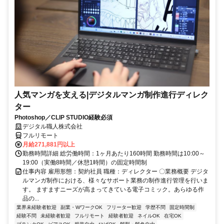
人気マンガを支える|デジタルマンガ制作進行ディレク
ター
Photoshop／CLIP STUDIO経験必須
デジタル職人株式会社
フルリモート
月給271,881円以上
勤務時間詳細 総労働時間：1ヶ月あたり160時間 勤務時間は10:00～
19:00（実働8時間／休憩1時間）の固定時間制
仕事内容 雇用形態：契約社員 職種：ディレクター 〇業務概要 デジタ
ルマンガ制作における、様々なサポート業務の制作進行管理を行いま
す。 ますますニーズが高まってきている電子コミック。あらゆる作
品の...
業界未経験者歓迎
副業・WワークOK
フリーター歓迎
学歴不問
固定時間制
経験不問
未経験者歓迎
フルリモート
経験者歓迎
ネイルOK
在宅OK