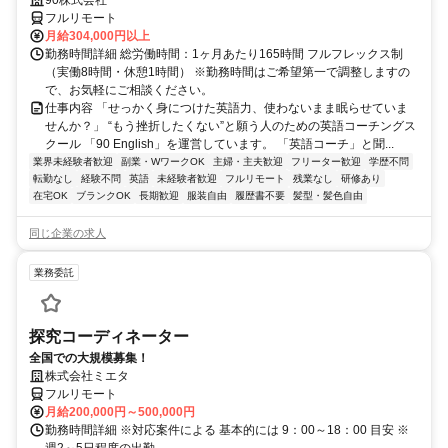
90株式会社
フルリモート
月給304,000円以上
勤務時間詳細 総労働時間：1ヶ月あたり165時間 フルフレックス制
（実働8時間・休憩1時間） ※勤務時間はご希望第一で調整しますの
で、お気軽にご相談ください。
仕事内容 「せっかく身につけた英語力、使わないまま眠らせていま
せんか？」 “もう挫折したくない”と願う人のための英語コーチングス
クール 「90 English」を運営しています。 「英語コーチ」と聞...
業界未経験者歓迎
副業・WワークOK
主婦・主夫歓迎
フリーター歓迎
学歴不問
転勤なし
経験不問
英語
未経験者歓迎
フルリモート
残業なし
研修あり
在宅OK
ブランクOK
長期歓迎
服装自由
履歴書不要
髪型・髪色自由
同じ企業の求人
業務委託
探究コーディネーター
全国での大規模募集！
株式会社ミエタ
フルリモート
月給200,000円～500,000円
勤務時間詳細 ※対応案件による 基本的には 9：00～18：00 目安 ※