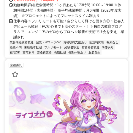
勤務時間詳細 総労働時間：1ヶ月あたり173時間 10:00～19:00 ※休
憩時間1時間（実働8時間） ※平均残業時間：月6時間（2023年度実
績） ※プロジェクトによってフレックスタイム制あり
仕事内容 ✨フルリモートも可能！自分らしく輝ける働き方◎ ✨社会人
デビューも歓迎！PC初心者でも安心スタート！ ✨独自の教育プログ
ラムで、エンジニアのゼロからプロへ ✨最新の技術で社会を支え、感
謝され...
業界未経験者歓迎
副業・WワークOK
資格取得支援あり
固定時間制
転勤なし
経験不問
未経験者歓迎
フルリモート
経験者歓迎
有資格者歓迎
研修あり
在宅OK
賞与あり
交通費支給
長期歓迎
長期休暇あり
服装自由
業務委託