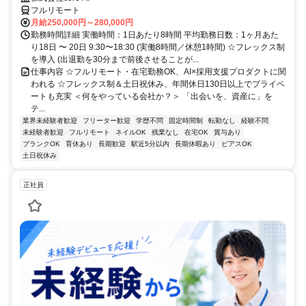
フルリモート
月給250,000円～280,000円
勤務時間詳細 実働時間：1日あたり8時間 平均勤務日数：1ヶ月あた
り18日 〜 20日 9:30〜18:30 (実働8時間／休憩1時間) ☆フレックス制
を導入 (出退勤を30分まで前後させることが...
仕事内容 ☆フルリモート・在宅勤務OK、AI×採用支援プロダクトに関
われる ☆フレックス制＆土日祝休み、年間休日130日以上でプライベ
ートも充実 ＜何をやっている会社か？＞ 「出会いを、資産に」を
テ...
業界未経験者歓迎
フリーター歓迎
学歴不問
固定時間制
転勤なし
経験不問
未経験者歓迎
フルリモート
ネイルOK
残業なし
在宅OK
賞与あり
ブランクOK
育休あり
長期歓迎
駅近5分以内
長期休暇あり
ピアスOK
土日祝休み
正社員