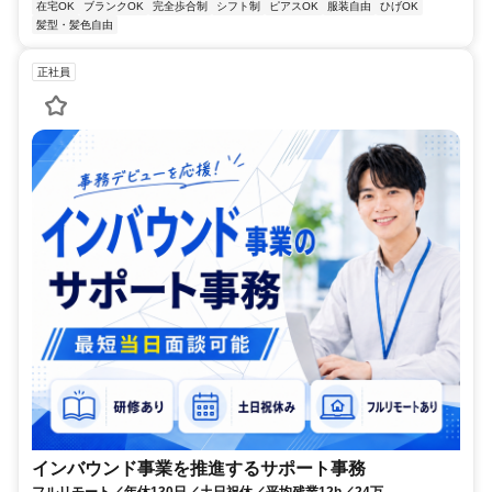
在宅OK
ブランクOK
完全歩合制
シフト制
ピアスOK
服装自由
ひげOK
髪型・髪色自由
正社員
インバウンド事業を推進するサポート事務