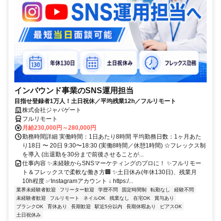
インバウンド事業のSNS運用担当
目指せ登録者1万人！土日祝休／平均残業12h／フルリモート
株式会社ジャパゲート
フルリモート
月給230,000円～280,000円
勤務時間詳細 実働時間：1日あたり8時間 平均勤務日数：1ヶ月あた
り18日 〜 20日 9:30〜18:30 (実働8時間／休憩1時間) ☆フレックス制
を導入 (出退勤を30分まで前後させることが...
仕事内容 ✨未経験からSNSマーケティングのプロに！ ✨フルリモー
ト＆フレックスで柔軟な働き方🏢 ✨土日休み(年休130日)、残業月
10h程度 ✅Instagramアカウント ↓ https:/...
業界未経験者歓迎
フリーター歓迎
学歴不問
固定時間制
転勤なし
経験不問
未経験者歓迎
フルリモート
ネイルOK
残業なし
在宅OK
賞与あり
ブランクOK
育休あり
長期歓迎
駅近5分以内
長期休暇あり
ピアスOK
土日祝休み