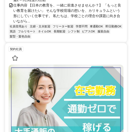
週2～5日程度の出勤
仕事内容 【日本の教育を、一緒に前進させませんか？】 「もっと良
い教育を届けたい」 そんな学校現場の想いを、カリキュラムという
形にしていく仕事です。 私たちは、学校ごとの理念や課題に向き合
いながら...
社員登用あり
主婦・主夫歓迎
フリーター歓迎
学歴不問
車通勤OK
即日勤務OK
英語
フルリモート
ネイルOK
長期歓迎
シフト制
ピアスOK
服装自由
髪型・髪色自由
契約社員