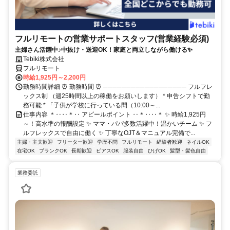
フルリモートの営業サポートスタッフ(営業経験必須)
主婦さん活躍中♪中抜け・送迎OK！家庭と両立しながら働ける✨
Tebiki株式会社
フルリモート
時給1,925円～2,200円
勤務時間詳細 ⏰ 勤務時間 ⏰ ────────────────── フルフレ
ックス制 （週25時間以上の稼働をお願いします） * 申告シフトで勤
務可能 * 「子供が学校に行っている間（10:00～...
仕事内容 ＊‥‥＊‥ アピールポイント ‥＊‥‥＊ ✨ 時給1,925円
～！高水準の報酬設定 ✨ ママ・パパ多数活躍中！温かいチーム ✨ フ
ルフレックスで自由に働く ✨ 丁寧なOJT＆マニュアル完備で...
主婦・主夫歓迎
フリーター歓迎
学歴不問
フルリモート
経験者歓迎
ネイルOK
在宅OK
ブランクOK
長期歓迎
ピアスOK
服装自由
ひげOK
髪型・髪色自由
業務委託