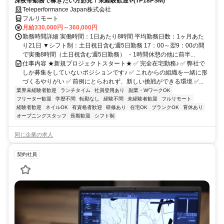
深夜帯勤務で稼ぎたい方必見！未経験歓迎✨(TP18PSM)
Teleperformance Japan株式会社
フルリモート
月給330,000円～360,000円
勤務時間詳細 実働時間：1日あたり8時間 平均勤務日数：1ヶ月あた
り21日 ▼シフト制：土日祝日含む週5日勤務 17：00～翌9：00の間
で実働8時間（土日祝含む週5日勤務） ・1時間休憩の他に前半...
仕事内容 ★新規プロジェクトスタート★ ✅ 完全在宅勤務♪ ✅ 弊社で
しか募集をしていないポジションです♪ ✅ これからの組織を一緒に形
づくるやりがい ✅ 前例にとらわれず、新しい挑戦ができる環境 ✅...
業界未経験者歓迎
ランチタイム
社員登用あり
副業・WワークOK
フリーター歓迎
学歴不問
転勤なし
経験不問
未経験者歓迎
フルリモート
経験者歓迎
ネイルOK
有資格者歓迎
研修あり
在宅OK
ブランクOK
育休あり
オープニングスタッフ
長期歓迎
シフト制
同じ企業の求人
契約社員