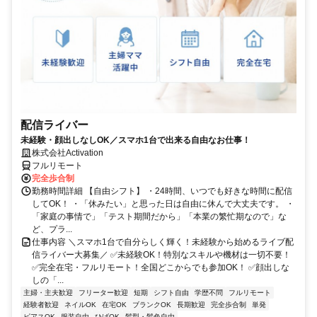
配信ライバー
未経験・顔出しなしOK／スマホ1台で出来る自由なお仕事！
株式会社Activation
フルリモート
完全歩合制
勤務時間詳細 【自由シフト】 ・24時間、いつでも好きな時間に配信
してOK！ ・「休みたい」と思った日は自由に休んで大丈夫です。 ・
「家庭の事情で」「テスト期間だから」「本業の繁忙期なので」な
ど、プラ...
仕事内容 ＼スマホ1台で自分らしく輝く！未経験から始めるライブ配
信ライバー大募集／ ✅未経験OK！特別なスキルや機材は一切不要！
✅完全在宅・フルリモート！全国どこからでも参加OK！ ✅顔出しな
しの「...
主婦・主夫歓迎
フリーター歓迎
短期
シフト自由
学歴不問
フルリモート
経験者歓迎
ネイルOK
在宅OK
ブランクOK
長期歓迎
完全歩合制
単発
ピアスOK
服装自由
ひげOK
髪型・髪色自由