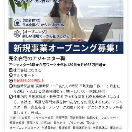
完全在宅のアジャスター職
アジャスター3級★在宅ワーク★年休120日★月給35万円超★
株式会社はなまる
フルリモート
月給355,000円以上
勤務時間詳細 実働時間：1日あたり8時間 平均勤務日数：1ヶ月あた
り20日 〜 21日 ⏰勤務時間⏰ 9：00～18：00（休憩1時間）
仕事内容 自動車買取・販売業界で強固な基盤を誇る株式会社はなま
る。当社は、高度な専門知識を持つあなたをお迎えするため、アジャ
スター職（完全在宅・テレワーク勤務）のオープニングスタッフを募
集します。外回...
主婦・主夫歓迎
フリーター歓迎
学歴不問
固定時間制
転勤なし
フルリモート
経験者歓迎
研修あり
在宅OK
賞与あり
ブランクOK
育休あり
オープニングスタッフ
交通費支給
長期歓迎
長期休暇あり
土日祝休み
服装自由