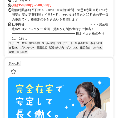
フルリモート
月給350,000円～500,000円
勤務時間詳細 平日9:00～18:00 ※実働8時間・休憩1時間 ※月160時
間契約 契約更新期間：初回3ヶ月、その後は6月末と12月末の半年毎
の更新です。※長期のお付き合いを希望します
仕事内容 ━━━━━━━━━━━━━━━━━━━━ ＞＞＞完全在
宅×WEBディレクター 企画・提案から制作進行まで担当！
━━━━━━━━━━━━━━━━━━━━ 日本ビスカ株式会社
は、 198...
フリーター歓迎
学歴不問
固定時間制
フルリモート
経験者歓迎
ネイルOK
在宅OK
ブランクOK
長期歓迎
駅近5分以内
ピアスOK
服装自由
ひげOK
髪型・髪色自由
契約社員