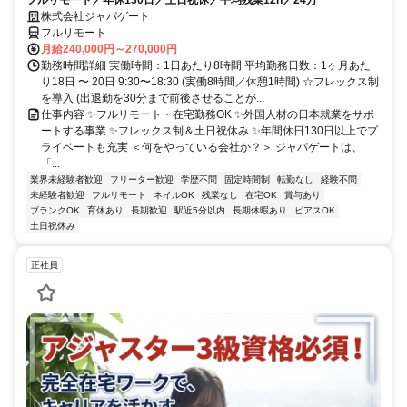
フルリモート／年休130日／土日祝休／平均残業12h／24万
株式会社ジャパゲート
フルリモート
月給240,000円～270,000円
勤務時間詳細 実働時間：1日あたり8時間 平均勤務日数：1ヶ月あた
り18日 〜 20日 9:30〜18:30 (実働8時間／休憩1時間) ☆フレックス制
を導入 (出退勤を30分まで前後させることが...
仕事内容 ✨フルリモート・在宅勤務OK ✨外国人材の日本就業をサポ
ートする事業 ✨フレックス制＆土日祝休み ✨年間休日130日以上でプ
ライベートも充実 ＜何をやっている会社か？＞ ジャパゲートは、
「...
業界未経験者歓迎
フリーター歓迎
学歴不問
固定時間制
転勤なし
経験不問
未経験者歓迎
フルリモート
ネイルOK
残業なし
在宅OK
賞与あり
ブランクOK
育休あり
長期歓迎
駅近5分以内
長期休暇あり
ピアスOK
土日祝休み
正社員