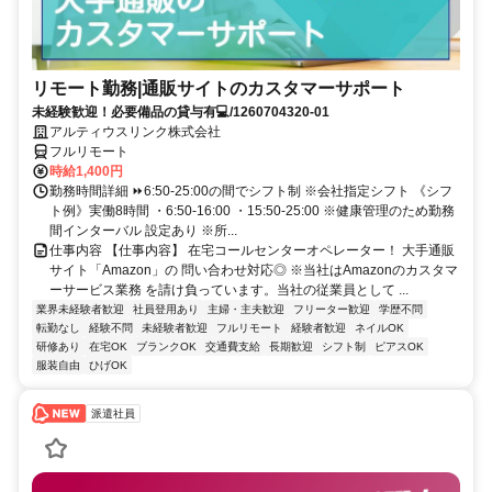
リモート勤務|通販サイトのカスタマーサポート
未経験歓迎！必要備品の貸与有💻/1260704320-01
アルティウスリンク株式会社
フルリモート
時給1,400円
勤務時間詳細 ⏩6:50-25:00の間でシフト制 ※会社指定シフト 《シフ
ト例》実働8時間 ・6:50-16:00 ・15:50-25:00 ※健康管理のため勤務
間インターバル 設定あり ※所...
仕事内容 【仕事内容】 在宅コールセンターオペレーター！ 大手通販
サイト「Amazon」の 問い合わせ対応◎ ※当社はAmazonのカスタマ
ーサービス業務 を請け負っています。当社の従業員として ...
業界未経験者歓迎
社員登用あり
主婦・主夫歓迎
フリーター歓迎
学歴不問
転勤なし
経験不問
未経験者歓迎
フルリモート
経験者歓迎
ネイルOK
研修あり
在宅OK
ブランクOK
交通費支給
長期歓迎
シフト制
ピアスOK
服装自由
ひげOK
派遣社員