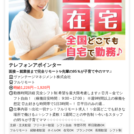
テレフォンアポインター
面接～就業後まで完全リモート✨先輩の95％が子育て中のママ♫
ヴァンテージマネジメント株式会社
フルリモート
時給1,226円～1,920円
勤務時間詳細 完全シフト制 希望を最大限考慮します♫ ⏰月～金でシ
フト自由！ （稼働目安時間： 9:00～17:00 ） ※週9時間以上の稼働を
想定 ⏰お好きな時間帯で1日3時間～！ ⏰平日のみの週...
仕事内容 ✨出社一切ナシ！フルリモート求人！ ✨全国どこでも好きな
場所で働ける♫ ✨シフト柔軟！1週間ごとの申告制 ✨今いるスタッフ
の95％が子育てママ ༶ ༶ ༶ ༶ ༶ ༶ ༶ ༶ ༶ ༶ ༶ ༶...
主婦・主夫歓迎
フリーター歓迎
シフト自由
学歴不問
即日勤務OK
フルリモート
経験者歓迎
ネイルOK
在宅OK
ブランクOK
長期歓迎
シフト制