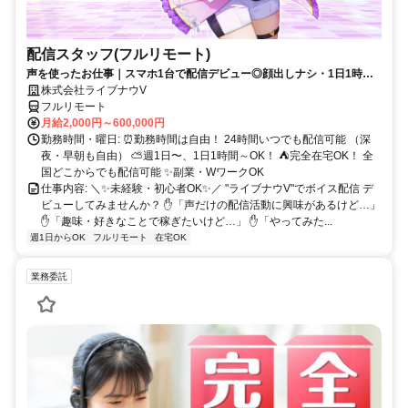
配信スタッフ(フルリモート)
声を使ったお仕事｜スマホ1台で配信デビュー◎顔出しナシ・1日1時間
～OK♪
株式会社ライブナウV
フルリモート
月給2,000円～600,000円
勤務時間・曜日: ⏰勤務時間は自由！ 24時間いつでも配信可能 （深
夜・早朝も自由） ⛅週1日〜、1日1時間～OK！ ⛺完全在宅OK！ 全
国どこからでも配信可能 ✨副業・WワークOK
仕事内容: ＼✨未経験・初心者OK✨／ "ライブナウV"でボイス配信 デ
ビューしてみませんか？ ✋「声だけの配信活動に興味があるけど…」
✋「趣味・好きなことで稼ぎたいけど…」 ✋「やってみた...
週1日からOK
フルリモート
在宅OK
業務委託