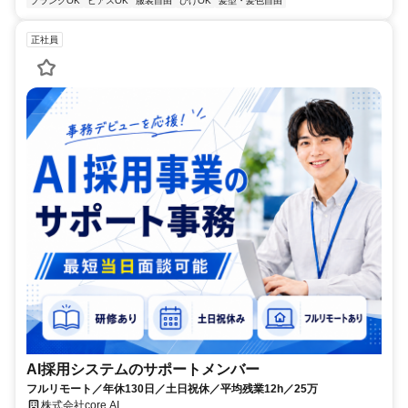
ブランクOK
ピアスOK
服装自由
ひげOK
髪型・髪色自由
正社員
AI採用システムのサポートメンバー
フルリモート／年休130日／土日祝休／平均残業12h／25万
株式会社core AI