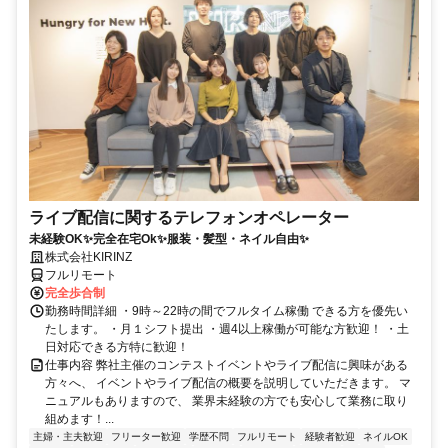
ライブ配信に関するテレフォンオペレーター
未経験OK✨完全在宅Ok✨服装・髪型・ネイル自由✨
株式会社KIRINZ
フルリモート
完全歩合制
勤務時間詳細 ・9時～22時の間でフルタイム稼働 できる方を優先い
たします。 ・月１シフト提出 ・週4以上稼働が可能な方歓迎！ ・土
日対応できる方特に歓迎！
仕事内容 弊社主催のコンテストイベントやライブ配信に興味がある
方々へ、 イベントやライブ配信の概要を説明していただきます。 マ
ニュアルもありますので、 業界未経験の方でも安心して業務に取り
組めます！...
主婦・主夫歓迎
フリーター歓迎
学歴不問
フルリモート
経験者歓迎
ネイルOK