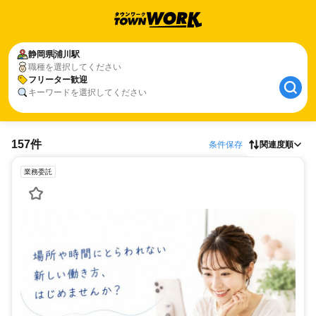
静岡県
浦川駅
職種を選択してください
フリーター歓迎
キーワードを選択してください
157件
条件保存
関連度順
業務委託