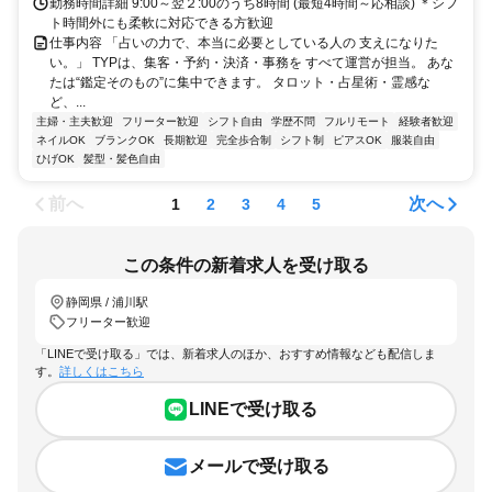
勤務時間詳細 9:00～翌２:00のうち8時間 (最短4時間～応相談) ＊シフ
ト時間外にも柔軟に対応できる方歓迎
仕事内容 「占いの力で、本当に必要としている人の 支えになりた
い。」 TYPは、集客・予約・決済・事務を すべて運営が担当。 あな
たは“鑑定そのもの”に集中できます。 タロット・占星術・霊感な
ど、...
主婦・主夫歓迎
フリーター歓迎
シフト自由
学歴不問
フルリモート
経験者歓迎
ネイルOK
ブランクOK
長期歓迎
完全歩合制
シフト制
ピアスOK
服装自由
ひげOK
髪型・髪色自由
前へ
次へ
1
2
3
4
5
この条件の新着求人を受け取る
静岡県 / 浦川駅
フリーター歓迎
「LINEで受け取る」では、新着求人のほか、おすすめ情報なども配信しま
す。
詳しくはこちら
LINEで受け取る
メールで受け取る