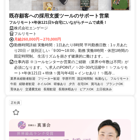
既存顧客への採用支援ツールのサポート営業
フルリモート×年休121日✨自宅にいながらチームで成長！
株式会社エンゲージ
フルリモート
月給260,000円～270,000円
勤務時間詳細 実働時間：1日あたり8時間 平均勤務日数：1ヶ月あた
り20日 ✅ 規則正しい「9:00〜18:00」勤務 実働8時間・休憩1時間の
固定時間制。 生活リズムを崩さず健康的に働けます。 ...
仕事内容 ※コールセンターか営業のご経験 （業界や年数は不問）が
必須になります。 ＼求人のPOINT／ ✨20~30代活躍中！ ✨フルリモ
ート×年休121日＋特休 ✨賞与年4回＋インセあり！ ✨既存...
業界未経験者歓迎
フリーター歓迎
学歴不問
固定時間制
転勤なし
フルリモート
午前
経験者歓迎
ネイルOK
研修あり
夕方
在宅OK
賞与あり
ブランクOK
育休あり
交通費支給
長期歓迎
長期休暇あり
ピアスOK
土日祝休み
正社員