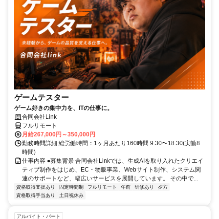
ゲームテスター
ゲーム好きの集中力を、ITの仕事に。
合同会社Link
フルリモート
月給267,000円～350,000円
勤務時間詳細 総労働時間：1ヶ月あたり160時間 9:30〜18:30(実働8
時間)
仕事内容 ●募集背景 合同会社Linkでは、生成AIを取り入れたクリエイ
ティブ制作をはじめ、EC・物販事業、Webサイト制作、システム関
連のサポートなど、幅広いサービスを展開しています。 その中で...
資格取得支援あり
固定時間制
フルリモート
午前
研修あり
夕方
資格取得手当あり
土日祝休み
アルバイト・パート