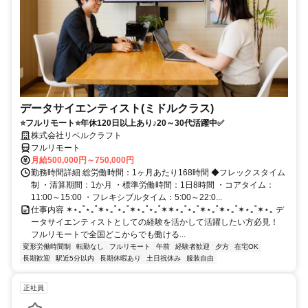
データサイエンティスト(ミドルクラス)
⭐フルリモート⭐年休120日以上あり♪20～30代活躍中✅
株式会社リベルクラフト
フルリモート
月給500,000円～750,000円
勤務時間詳細 総労働時間：1ヶ月あたり168時間 ◆フレックスタイム
制 ・清算期間：1か月 ・標準労働時間：1日8時間 ・コアタイム：
11:00～15:00 ・フレキシブルタイム：5:00～22:0...
仕事内容 ✶⋆｡˚⋆｡˚✶⋆｡˚⋆｡˚✶⋆｡˚⋆｡˚✶✶⋆｡˚⋆｡˚✶⋆｡˚✶⋆｡˚✶⋆｡˚✶⋆｡ デ
ータサイエンティストとしての経験を活かして活躍したい方必見！
フルリモートで全国どこからでも働ける...
変形労働時間制
転勤なし
フルリモート
午前
経験者歓迎
夕方
在宅OK
長期歓迎
駅近5分以内
長期休暇あり
土日祝休み
服装自由
正社員