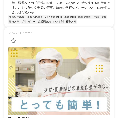
除、洗濯などの「日常の家事」を楽しみながら生活を支えるお仕事で
す。おやつ作りや季節の行事、散歩の同行など、一人ひとりの歩幅に
合わせた穏やか...
社員登用あり
60代も応募可
バイク通勤OK
車通勤OK
職場見学可
午前
夕方
賞与あり
ブランクOK
交通費支給
シフト制
社割あり
アルバイト・パート