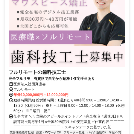
フルリモートの歯科技工士
完全フルリモ｜有資格で自宅から勤務！住宅手当あり
医療法人社団真凛会
フルリモート
年俸10,000,000円～12,000,000円
勤務時間詳細 総労働時間：1週あたり40時間 9:00～13:00／14:30～
18:30（休憩90分） ※月～土曜日 9:00～13:00／14:00～18:00（休憩
60分） ※日曜日・祝日 ...
仕事内容 ＼＼当院のアピールポイント／／ ⭐完全在宅 ⭐週休3日も相
談可能 ⭐賞与年4回 ⭐全国80医院以上の安定基盤 ✅仕事内容 ￣￣￣￣
￣￣￣￣￣￣￣￣￣￣￣￣￣ ・スキャンデータに基づいた初...
業界未経験者歓迎
副業・WワークOK
フリーター歓迎
バイク通勤OK
学歴不問