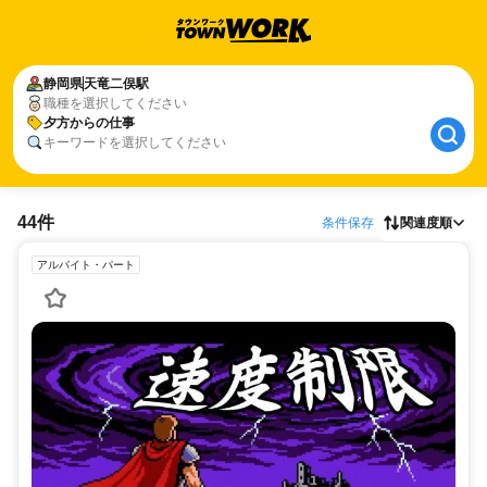
静岡県
天竜二俣駅
職種を選択してください
夕方からの仕事
キーワードを選択してください
44件
条件保存
関連度順
アルバイト・パート