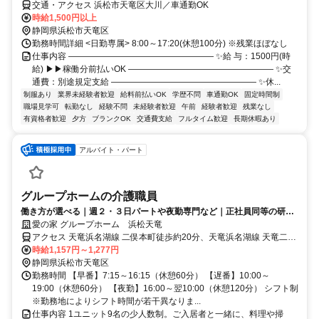
交通・アクセス 浜松市天竜区大川／車通勤OK
時給1,500円以上
静岡県浜松市天竜区
勤務時間詳細 <日勤専属> 8:00～17:20(休憩100分) ※残業ほぼなし
仕事内容 ――――――――――――――――― ✨給 与：1500円(時
給) ▶▶稼働分前払いOK ――――――――――――――――― ✨交
通費：別途規定支給 ――――――――――――――――― ✨休...
制服あり
業界未経験者歓迎
給料前払いOK
学歴不問
車通勤OK
固定時間制
職場見学可
転勤なし
経験不問
未経験者歓迎
午前
経験者歓迎
残業なし
有資格者歓迎
夕方
ブランクOK
交通費支給
フルタイム歓迎
長期休暇あり
アルバイト・パート
グループホームの介護職員
働き方が選べる｜週２・３日パートや夜勤専門など｜正社員同等の研修
や福利厚生あり♪
愛の家 グループホーム 浜松天竜
アクセス 天竜浜名湖線 二俣本町徒歩約20分、天竜浜名湖線 天竜二俣
徒歩約22分、遠州鉄道 西鹿島徒歩約42分 浜松市天竜区役所より徒歩
時給1,157円～1,277円
4分
静岡県浜松市天竜区
勤務時間 【早番】7:15～16:15（休憩60分） 【遅番】10:00～
19:00（休憩60分） 【夜勤】16:00～翌10:00（休憩120分） シフト制
※勤務地によりシフト時間が若干異なりま...
仕事内容 1ユニット9名の少人数制。ご入居者と一緒に、料理や掃