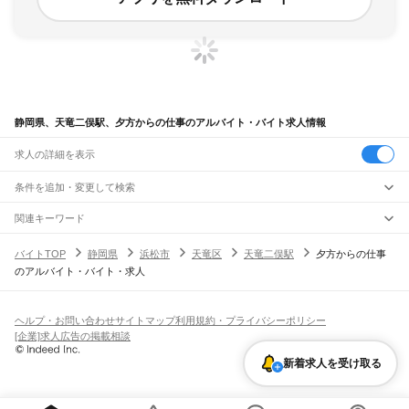
静岡県、天竜二俣駅、夕方からの仕事のアルバイト・バイト求人情報
求人の詳細を表示
条件を追加・変更して検索
市区町村を追加・変更
関連キーワード
完全在宅ワーク 全国
シール貼り 在宅
現在地周辺
ガチャガチャ
犬カフェ
静岡県
駅を追加・変更
バイトTOP
静岡県
浜松市
天竜区
天竜二俣駅
夕方からの仕事
静岡県
すべて
のアルバイト・バイト・求人
静岡市
すべて
職種を追加・変更
JR東海道本線(東京～熱海)
葵区
駿河区
清水区
熱海駅
飲食・フードサービス
浜松市
すべて
特徴を追加・変更
飲食・フードサービス
すべて
ヘルプ・お問い合わせ
サイトマップ
利用規約・プライバシーポリシー
JR身延線
中央区
浜名区
天竜区
ホールスタッフ
キッチンスタッフ
皿洗い・洗い場
精肉・鮮魚加工
給食調理
人気
[企業]求人広告の掲載相談
富士駅
柚木駅
竪堀駅
入山瀬駅
富士根駅
源道寺駅
富士宮駅
西富士宮駅
沼久保駅
雇用形態を追加・変更
パン屋（ベーカリー）
フードカウンター販売員
バー（BAR）・バーテンダー
沼津市
熱海市
三島市
富士宮市
伊東市
島田市
富士市
磐田市
焼津市
掛川市
藤枝市
日払いOK
高校生歓迎
学生歓迎
深夜の仕事
髪型・髪色自由
ひげOK
ネイルOK
芝川駅
稲子駅
新着求人を受け取る
飲食店補助（開店・閉店準備）
飲食店（店長・マネージャー）
御殿場市
袋井市
下田市
裾野市
湖西市
伊豆市
御前崎市
菊川市
伊豆の国市
ピアスOK
アルバイト・パート
履歴書不要
オープニングスタッフ
留学生・外国人活躍中
都道府県を変更
営業・販売
JR飯田線(豊橋～天竜峡)
牧之原市
芝川町
新居町
賀茂郡
田方郡
駿東郡
榛原郡
周智郡
勤務期間
正社員
出馬駅
上市場駅
浦川駅
早瀬駅
下川合駅
中部天竜駅
佐久間駅
相月駅
城西駅
向市場駅
営業・販売
すべて
短期
契約社員
単発・1日OK
長期
期間限定（春夏冬休み等）
水窪駅
大嵐駅
小和田駅
営業
テレフォンアポインター（テレアポ）
ルートセールス
コンビニ