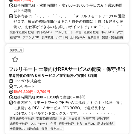
時給2,000円
勤務時間詳細 ＜稼働時間枠＞ ⏰9:00～18:00 ✨平日のみ ✨週20時間
以上の稼働
仕事内容 ☆゜・。。・゜゜・。。・゜★ フルリモートワークOK 通勤
ゼロで、毎日の移動時間が まるごと自分の時間に！ 自宅＆好きな服
装で、 お仕事ができるのも 嬉しいポイントです♪ ★゜・。。・゜゜...
業界未経験者歓迎
平日のみOK
フルリモート
午前
経験者歓迎
ネイルOK
夕方
在宅OK
ブランクOK
長期歓迎
シフト制
土日祝休み
服装自由
髪型・髪色自由
契約社員
フルリモート 士業向けRPAサービスの開発・保守担当
業界特化のRPA＆AIサービス／在宅勤務／実働6-8時間
Liber&X株式会社
フルリモート
時給1,300円～2,700円
勤務時間詳細 9:00～18:00内で実働6～8時間
仕事内容 ＼ リモートワークでRPA×AIに挑戦 ／ 社労士・税理士向け
に展開する RPA・AIサービス『ENROBO』で急成長中な
Liber&X（リベルアンドエックス）です。 ・・・・・・・・・...
業界未経験者歓迎
変形労働時間制
主婦・主夫歓迎
学歴不問
経験不問
未経験者歓迎
フルリモート
午前
経験者歓迎
夕方
在宅OK
駅近5分以内
土日祝休み
服装自由
髪型・髪色自由