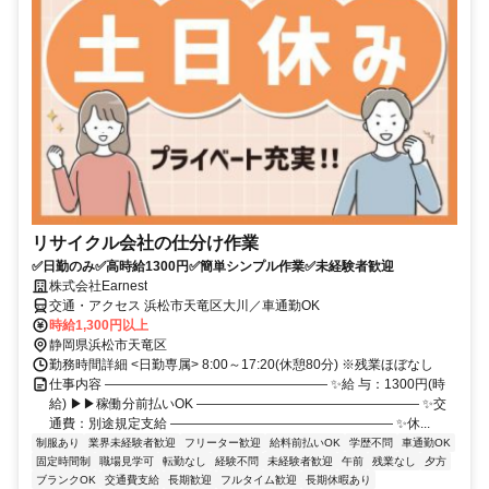
リサイクル会社の仕分け作業
✅日勤のみ✅高時給1300円✅簡単シンプル作業✅未経験者歓迎
株式会社Earnest
交通・アクセス 浜松市天竜区大川／車通勤OK
時給1,300円以上
静岡県浜松市天竜区
勤務時間詳細 <日勤専属> 8:00～17:20(休憩80分) ※残業ほぼなし
仕事内容 ――――――――――――――――― ✨給 与：1300円(時
給) ▶▶稼働分前払いOK ――――――――――――――――― ✨交
通費：別途規定支給 ――――――――――――――――― ✨休...
制服あり
業界未経験者歓迎
フリーター歓迎
給料前払いOK
学歴不問
車通勤OK
固定時間制
職場見学可
転勤なし
経験不問
未経験者歓迎
午前
残業なし
夕方
ブランクOK
交通費支給
長期歓迎
フルタイム歓迎
長期休暇あり