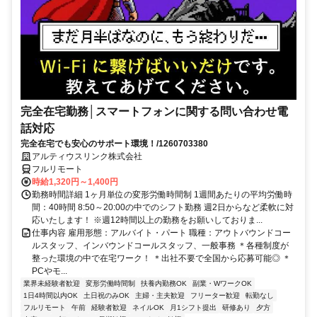
完全在宅勤務│スマートフォンに関する問い合わせ電
話対応
完全在宅でも安心のサポート環境！/1260703380
アルティウスリンク株式会社
フルリモート
時給1,320円～1,400円
勤務時間詳細 1ヶ月単位の変形労働時間制 1週間あたりの平均労働時
間：40時間 8:50～20:00の中でのシフト勤務 週2日からなど柔軟に対
応いたします！ ※週12時間以上の勤務をお願いしておりま...
仕事内容 雇用形態：アルバイト・パート 職種：アウトバウンドコー
ルスタッフ、インバウンドコールスタッフ、一般事務 ＊各種制度が
整った環境の中で在宅ワーク！ ＊出社不要で全国から応募可能◎ ＊
PCやモ...
業界未経験者歓迎
変形労働時間制
扶養内勤務OK
副業・WワークOK
1日4時間以内OK
土日祝のみOK
主婦・主夫歓迎
フリーター歓迎
転勤なし
フルリモート
午前
経験者歓迎
ネイルOK
月1シフト提出
研修あり
夕方