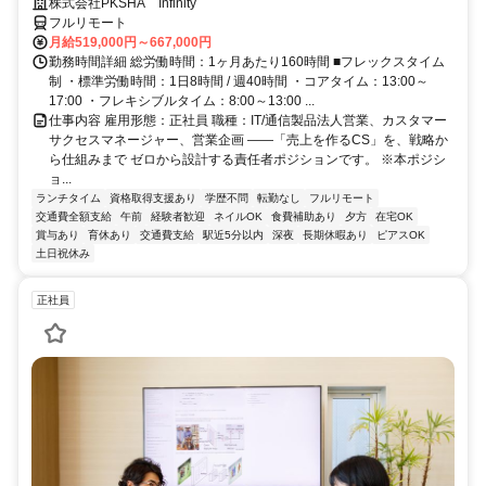
株式会社PKSHA Infinity
フルリモート
月給519,000円～667,000円
勤務時間詳細 総労働時間：1ヶ月あたり160時間 ■フレックスタイム
制 ・標準労働時間：1日8時間 / 週40時間 ・コアタイム：13:00～
17:00 ・フレキシブルタイム：8:00～13:00 ...
仕事内容 雇用形態：正社員 職種：IT/通信製品法人営業、カスタマー
サクセスマネージャー、営業企画 ――「売上を作るCS」を、戦略か
ら仕組みまで ゼロから設計する責任者ポジションです。 ※本ポジシ
ョ...
ランチタイム
資格取得支援あり
学歴不問
転勤なし
フルリモート
交通費全額支給
午前
経験者歓迎
ネイルOK
食費補助あり
夕方
在宅OK
賞与あり
育休あり
交通費支給
駅近5分以内
深夜
長期休暇あり
ピアスOK
土日祝休み
正社員