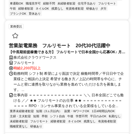
車通勤OK
職場見学可
経験不問
未経験者歓迎
住宅手当あり
フルリモート
午前
経験者歓迎
ネイルOK
残業なし
有資格者歓迎
研修あり
夕方
ブランクOK
育休あり
業務委託
営業架電業務 フルリモート 20代30代活躍中
【中長期前提稼働できる方】 フルリモートで日本全国から応募OK♪ 月稼
働40時間で安定収入！
株式会社クラウドワークス
フルリモート
時給2,200円以上
勤務時間 シフト制 希望により面談で決定 稼働時間帯／平日日中で企
業様とご相談の上決定 希望する働き方／上記の時間帯を中心に、チ
ームと密に連携を取りながら業務を進めていただける方を募集しま
す。 ...
仕事内容 ＝＝＝＝＝＝＝＝＝＝＝＝＝＝＝ ＼＼ 日本全国どこでも働
ける ／／ ★★ フルリモートのお仕事 ★★ ＝＝＝＝＝＝＝＝＝＝＝
＝＝＝＝ RPO・コンサル事業をされている企業様をしている企...
業界未経験者歓迎
短期（3ヵ月以内）
副業・WワークOK
1日4時間以内OK
主婦・主夫歓迎
短期
早朝
シフト自由
午後
学歴不問
平日のみOK
転勤なし
未経験者歓迎
フルリモート
経験者歓迎
ネイルOK
残業なし
有資格者歓迎
職種変更なし
研修あり