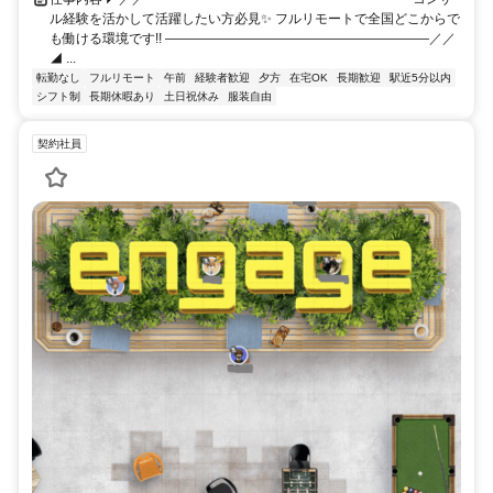
ル経験を活かして活躍したい方必見✨ フルリモートで全国どこからで
も働ける環境です!! ――――――――――――――――――――／／
◢ ...
転勤なし
フルリモート
午前
経験者歓迎
夕方
在宅OK
長期歓迎
駅近5分以内
シフト制
長期休暇あり
土日祝休み
服装自由
契約社員