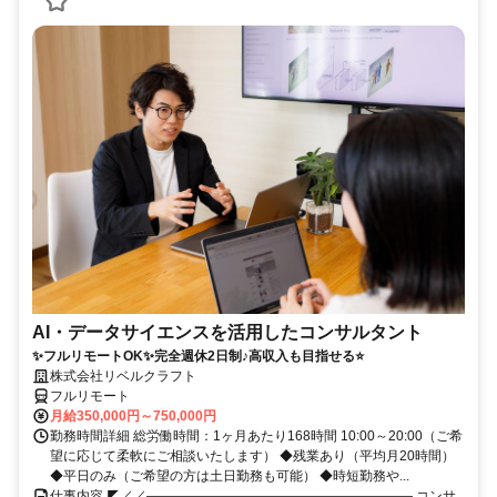
AI・データサイエンスを活用したコンサルタント
✨フルリモートOK✨完全週休2日制♪高収入も目指せる⭐
株式会社リベルクラフト
フルリモート
月給350,000円～750,000円
勤務時間詳細 総労働時間：1ヶ月あたり168時間 10:00～20:00（ご希
望に応じて柔軟にご相談いたします） ◆残業あり（平均月20時間）
◆平日のみ（ご希望の方は土日勤務も可能） ◆時短勤務や...
仕事内容 ◤／／―――――――――――――――――――― コンサ