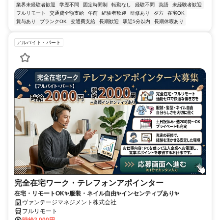
業界未経験者歓迎
学歴不問
固定時間制
転勤なし
経験不問
英語
未経験者歓迎
フルリモート
交通費全額支給
午前
経験者歓迎
研修あり
夕方
在宅OK
賞与あり
ブランクOK
交通費支給
長期歓迎
駅近5分以内
長期休暇あり
アルバイト・パート
完全在宅ワーク・テレフォンアポインター
在宅・リモートOK✨服装・ネイル自由✨インセンティブあり✨
ヴァンテージマネジメント株式会社
フルリモート