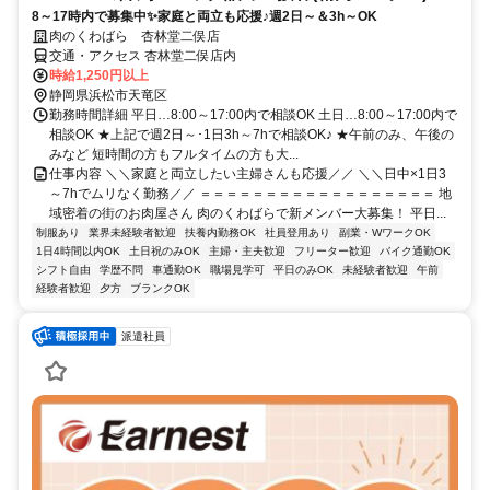
8～17時内で募集中✨家庭と両立も応援♪週2日～＆3h～OK
肉のくわばら 杏林堂二俣店
交通・アクセス 杏林堂二俣店内
時給1,250円以上
静岡県浜松市天竜区
勤務時間詳細 平日…8:00～17:00内で相談OK 土日…8:00～17:00内で
相談OK ★上記で週2日～･1日3h～7hで相談OK♪ ★午前のみ、午後の
みなど 短時間の方もフルタイムの方も大...
仕事内容 ＼＼家庭と両立したい主婦さんも応援／／ ＼＼日中×1日3
～7hでムリなく勤務／／ ＝＝＝＝＝＝＝＝＝＝＝＝＝＝＝＝＝＝ 地
域密着の街のお肉屋さん 肉のくわばらで新メンバー大募集！ 平日...
制服あり
業界未経験者歓迎
扶養内勤務OK
社員登用あり
副業・WワークOK
1日4時間以内OK
土日祝のみOK
主婦・主夫歓迎
フリーター歓迎
バイク通勤OK
シフト自由
学歴不問
車通勤OK
職場見学可
平日のみOK
未経験者歓迎
午前
経験者歓迎
夕方
ブランクOK
派遣社員