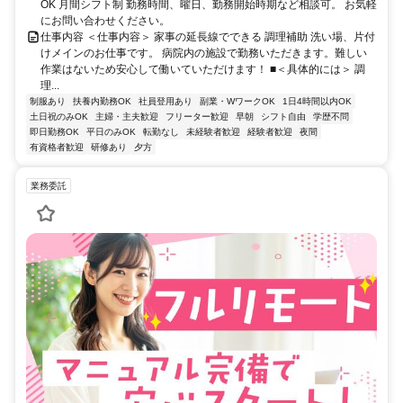
OK 月間シフト制 勤務時間、曜日、勤務開始時期など相談可。 お気軽
にお問い合わせください。
仕事内容 ＜仕事内容＞ 家事の延長線でできる 調理補助 洗い場、片付
けメインのお仕事です。 病院内の施設で勤務いただきます。難しい
作業はないため安心して働いていただけます！ ■＜具体的には＞ 調
理...
制服あり
扶養内勤務OK
社員登用あり
副業・WワークOK
1日4時間以内OK
土日祝のみOK
主婦・主夫歓迎
フリーター歓迎
早朝
シフト自由
学歴不問
即日勤務OK
平日のみOK
転勤なし
未経験者歓迎
経験者歓迎
夜間
有資格者歓迎
研修あり
夕方
業務委託