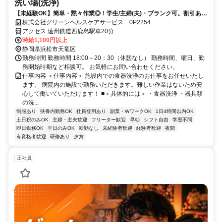
洗い場(洗浄)
【未経験OK】簡単・黙々作業◎！学生/主婦(夫)・ブランク可。割引あ
り。
株式会社グリーンヘルスケアサービス 0P2254
アクセス 遠州鉄道西鹿島駅車20分
時給1,100円以上
静岡県浜松市天竜区
勤務時間 勤務時間 18:00～20：30（休憩なし） 勤務時間、曜日、勤
務開始時期など相談可。 お気軽にお問い合わせください。
仕事内容 ＜仕事内容＞ 施設内での食器洗浄のお仕事をお任せいたし
ます。 病院内の施設で勤務いただきます。難しい作業はないため安
心して働いていただけます！ ■＜具体的には＞ ・食器洗浄 ・器具類
の洗...
制服あり
扶養内勤務OK
社員登用あり
副業・WワークOK
1日4時間以内OK
土日祝のみOK
主婦・主夫歓迎
フリーター歓迎
早朝
シフト自由
学歴不問
即日勤務OK
平日のみOK
転勤なし
未経験者歓迎
経験者歓迎
夜間
有資格者歓迎
研修あり
夕方
正社員