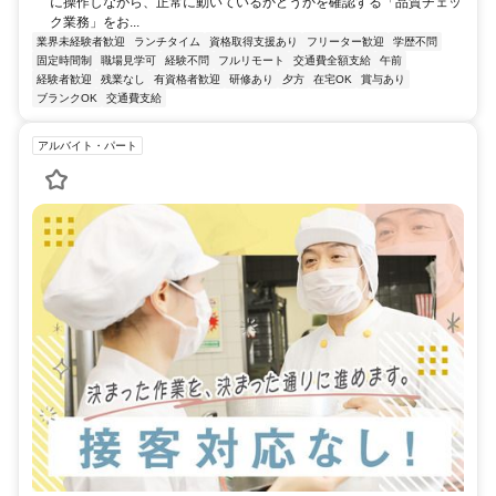
に操作しながら、正常に動いているかどうかを確認する「品質チェッ
ク業務」をお...
業界未経験者歓迎
ランチタイム
資格取得支援あり
フリーター歓迎
学歴不問
固定時間制
職場見学可
経験不問
フルリモート
交通費全額支給
午前
経験者歓迎
残業なし
有資格者歓迎
研修あり
夕方
在宅OK
賞与あり
ブランクOK
交通費支給
アルバイト・パート