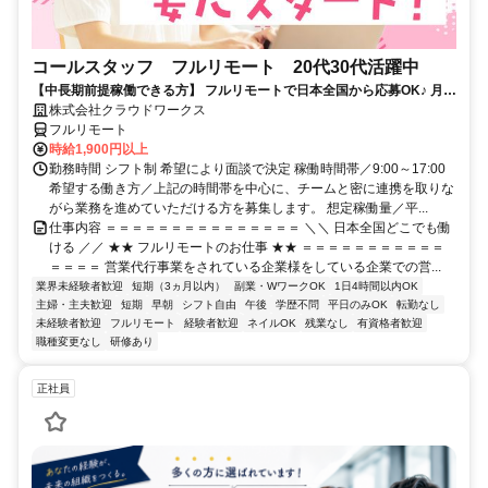
コールスタッフ フルリモート 20代30代活躍中
【中長期前提稼働できる方】 フルリモートで日本全国から応募OK♪ 月稼
働80時間で安定収入！
株式会社クラウドワークス
フルリモート
時給1,900円以上
勤務時間 シフト制 希望により面談で決定 稼働時間帯／9:00～17:00
希望する働き方／上記の時間帯を中心に、チームと密に連携を取りな
がら業務を進めていただける方を募集します。 想定稼働量／平...
仕事内容 ＝＝＝＝＝＝＝＝＝＝＝＝＝＝＝ ＼＼ 日本全国どこでも働
ける ／／ ★★ フルリモートのお仕事 ★★ ＝＝＝＝＝＝＝＝＝＝＝
＝＝＝＝ 営業代行事業をされている企業様をしている企業での営...
業界未経験者歓迎
短期（3ヵ月以内）
副業・WワークOK
1日4時間以内OK
主婦・主夫歓迎
短期
早朝
シフト自由
午後
学歴不問
平日のみOK
転勤なし
未経験者歓迎
フルリモート
経験者歓迎
ネイルOK
残業なし
有資格者歓迎
職種変更なし
研修あり
正社員