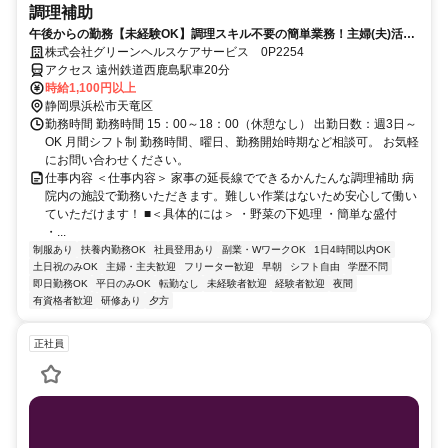
調理補助
午後からの勤務【未経験OK】調理スキル不要の簡単業務！主婦(夫)活躍
中/割引あり
株式会社グリーンヘルスケアサービス 0P2254
アクセス 遠州鉄道西鹿島駅車20分
時給1,100円以上
静岡県浜松市天竜区
勤務時間 勤務時間 15：00～18：00（休憩なし） 出勤日数：週3日～
OK 月間シフト制 勤務時間、曜日、勤務開始時期など相談可。 お気軽
にお問い合わせください。
仕事内容 ＜仕事内容＞ 家事の延長線でできるかんたんな調理補助 病
院内の施設で勤務いただきます。難しい作業はないため安心して働い
ていただけます！ ■＜具体的には＞ ・野菜の下処理 ・簡単な盛付
・...
制服あり
扶養内勤務OK
社員登用あり
副業・WワークOK
1日4時間以内OK
土日祝のみOK
主婦・主夫歓迎
フリーター歓迎
早朝
シフト自由
学歴不問
即日勤務OK
平日のみOK
転勤なし
未経験者歓迎
経験者歓迎
夜間
有資格者歓迎
研修あり
夕方
正社員