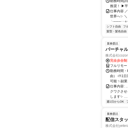
勤務時間詳細
推奨！ ▶
仕事内容 
世界へ✨ ＼
╰───･･⭐･
シフト自由
フ
髪型・髪色自由
業務委託
バーチャル
株式会社cozor
完全歩合制
フルリモー
勤務時間・
由） ⛅1
可能 ✨副
仕事内容:
クワクさせ
します✨ …
週1日からOK
業務委託
配信スタッ
株式会社yeter