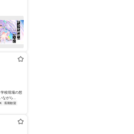
な学校現場の想
がら...
K
長期歓迎