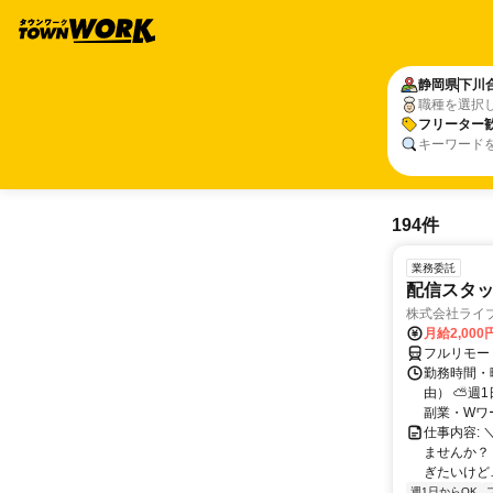
静岡県
下川
職種を選択
フリーター
キーワード
194件
業務委託
配信スタッ
株式会社ライ
月給2,000
フルリモー
勤務時間・
由） ⛅週1
副業・Wワ
仕事内容: 
ませんか？
ぎたいけど…
週1日からOK