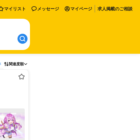
マイリスト
メッセージ
マイページ
求人掲載のご相談
存
関連度順