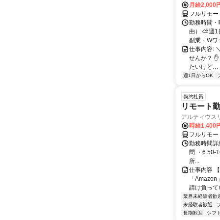
月給2,000
フルリモー
勤務時間・
由） ⛅週1
副業・Wワ
仕事内容: 
せんか？ 
たいけど…」
週1日からOK
契約社員
リモート勤
アルティウス
時給1,400
フルリモー
勤務時間詳細
間 ・6:50
所...
仕事内容 
「Amazo
請け負ってい
業界未経験者歓
未経験者歓迎
長期歓迎
シフ