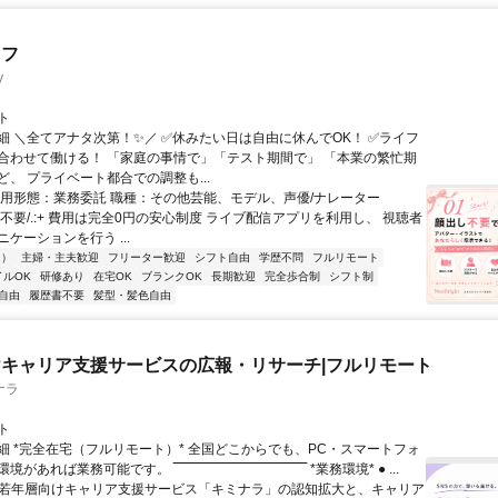
ッフ
y
ト
細 ＼全てアナタ次第！✨／ ✅休みたい日は自由に休んでOK！ ✅ライフ
合わせて働ける！ 「家庭の事情で」「テスト期間で」 「本業の繁忙期
、 プライベート都合での調整も...
雇用形態：業務委託 職種：その他芸能、モデル、声優/ナレーター
顔出し不要/.:+ 費用は完全0円の安心制度 ライブ配信アプリを利用し、 視聴者
ケーションを行う ...
内）
主婦・主夫歓迎
フリーター歓迎
シフト自由
学歴不問
フルリモート
イルOK
研修あり
在宅OK
ブランクOK
長期歓迎
完全歩合制
シフト制
自由
履歴書不要
髪型・髪色自由
キャリア支援サービスの広報・リサーチ|フルリモート
ナラ
ト
細 *完全在宅（フルリモート）* 全国どこからでも、PC・スマートフォ
れば業務可能です。 ‾‾‾‾‾‾‾‾‾‾‾‾‾‾‾‾‾‾‾‾‾‾‾‾‾‾‾‾‾‾ *業務環境* ● ...
✨若年層向けキャリア支援サービス「キミナラ」の認知拡大と、キャリア