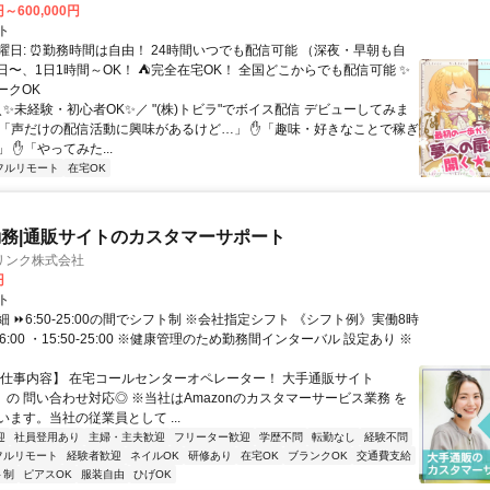
円～600,000円
ト
曜日: ⏰勤務時間は自由！ 24時間いつでも配信可能 （深夜・早朝も自
日〜、1日1時間～OK！ ⛺完全在宅OK！ 全国どこからでも配信可能 ✨
ークOK
＼✨未経験・初心者OK✨／ "(株)トビラ"でボイス配信 デビューしてみま
✋「声だけの配信活動に興味があるけど…」 ✋「趣味・好きなことで稼ぎ
 ✋「やってみた...
フルリモート
在宅OK
務|通販サイトのカスタマーサポート
リンク株式会社
円
ト
 ⏩6:50-25:00の間でシフト制 ※会社指定シフト 《シフト例》実働8時
-16:00 ・15:50-25:00 ※健康管理のため勤務間インターバル 設定あり ※
【仕事内容】 在宅コールセンターオペレーター！ 大手通販サイト
n」の 問い合わせ対応◎ ※当社はAmazonのカスタマーサービス業務 を
ます。当社の従業員として ...
迎
社員登用あり
主婦・主夫歓迎
フリーター歓迎
学歴不問
転勤なし
経験不問
フルリモート
経験者歓迎
ネイルOK
研修あり
在宅OK
ブランクOK
交通費支給
ト制
ピアスOK
服装自由
ひげOK