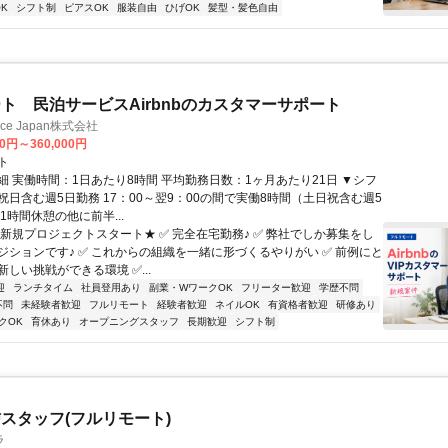
K
シフト制
ピアスOK
服装自由
ひげOK
髪型・髪色自由
ト 民泊サービスAirbnbのカスタマーサポート
ance Japan株式会社
00円～360,000円
ト
細 実働時間：1日あたり8時間 平均勤務日数：1ヶ月あたり21日 ▼シフ
祝日含む週5日勤務 17：00～翌9：00の間で実働8時間（土日祝含む週5
1時間休憩の他に前半...
★新規プロジェクトスタート★ ✅ 完全在宅勤務♪ ✅ 弊社でしか募集をし
ジションです♪ ✅ これからの組織を一緒に形づくるやりがい ✅ 前例にと
しい挑戦ができる環境 ✅...
迎
ランチタイム
社員登用あり
副業・WワークOK
フリーター歓迎
学歴不問
不問
未経験者歓迎
フルリモート
経験者歓迎
ネイルOK
有資格者歓迎
研修あり
クOK
育休あり
オープニングスタッフ
長期歓迎
シフト制
スタッフ(フルリモート)
ラ