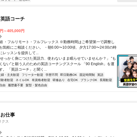
な英語コーチ
0円～405,000円
ト
細 ・フルリモート・フルフレックス ※勤務時間はご希望第一で調整し
気軽にご相談ください。 ・朝6:00〜10:00頃、夕方17:00〜24:00の時
レッスンを提供して...
「せっかく身につけた英語力、使わないまま眠らせていませんか？」 “も
ない”と願う人のための英語コーチングスクール 「90 English」を運
。 「英語コーチ」と聞く...
主婦・主夫歓迎
フリーター歓迎
学歴不問
即日勤務OK
固定時間制
英語
経験者歓迎
ネイルOK
有資格者歓迎
研修あり
在宅OK
ブランクOK
長期歓迎
自由
履歴書不要
髪型・髪色自由
たお仕事
リクス
ト