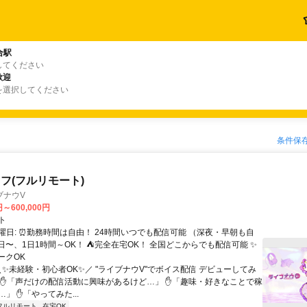
合駅
してください
歓迎
を選択してください
条件保
フ(フルリモート)
ブナウV
円～600,000円
ト
曜日: ⏰勤務時間は自由！ 24時間いつでも配信可能 （深夜・早朝も自
日〜、1日1時間～OK！ ⛺完全在宅OK！ 全国どこからでも配信可能 ✨
ークOK
＼✨未経験・初心者OK✨／ "ライブナウV"でボイス配信 デビューしてみ
 ✋「声だけの配信活動に興味があるけど…」 ✋「趣味・好きなことで稼
」 ✋「やってみた...
フルリモート
在宅OK