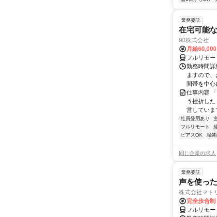
業務委託
在宅可能
90株式会社
月給60,00
フルリモー
勤務時間詳
ますので、お
間帯を中心に
仕事内容 
う挫折したく
営しています
社員登用あり
フルリモート
ピアスOK
服装
同じ企業の求人
業務委託
声を使っ
株式会社マト
完全歩合制
フルリモー