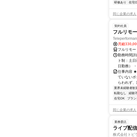
研修あり
在宅O
同じ企業の求人
契約社員
フルリモー
Teleperform
月給330,0
フルリモー
勤務時間詳
ト制：土日
日勤務） ・
仕事内容 
ていないポ
らわれず、新
業界未経験者歓
転勤なし
経験
在宅OK
ブラン
同じ企業の求人
業務委託
ライブ配信
株式会社トビ