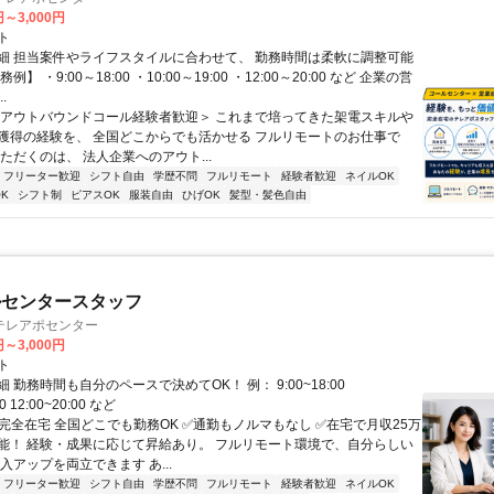
円～3,000円
ト
細 担当案件やライフスタイルに合わせて、 勤務時間は柔軟に調整可能
例】 ・9:00～18:00 ・10:00～19:00 ・12:00～20:00 など 企業の営
.
＜アウトバウンドコール経験者歓迎＞ これまで培ってきた架電スキルや
獲得の経験を、 全国どこからでも活かせる フルリモートのお仕事で
ただくのは、 法人企業へのアウト...
フリーター歓迎
シフト自由
学歴不問
フルリモート
経験者歓迎
ネイルOK
K
シフト制
ピアスOK
服装自由
ひげOK
髪型・髪色自由
ルセンタースタッフ
テレアポセンター
円～3,000円
ト
 勤務時間も自分のペースで決めてOK！ 例： 9:00~18:00
00 12:00~20:00 など
✅完全在宅 全国どこでも勤務OK ✅通勤もノルマもなし ✅在宅で月収25万
能！ 経験・成果に応じて昇給あり。 フルリモート環境で、自分らしい
入アップを両立できます あ...
フリーター歓迎
シフト自由
学歴不問
フルリモート
経験者歓迎
ネイルOK