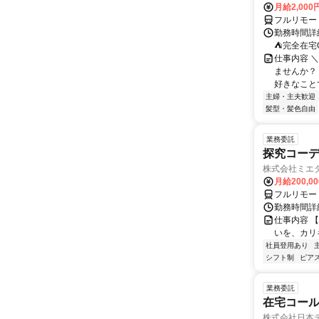
月給2,000
フルリモー
勤務時間詳
⛺完全在宅
仕事内容 ＼
ませんか？
好きなことで
主婦・主夫歓迎
髪型・髪色自由
業務委託
探究コー
株式会社ミエ
月給200,0
フルリモー
勤務時間詳細
仕事内容 
いを、カリ
社員登用あり
シフト制
ピアス
業務委託
在宅コー
株式会社日本