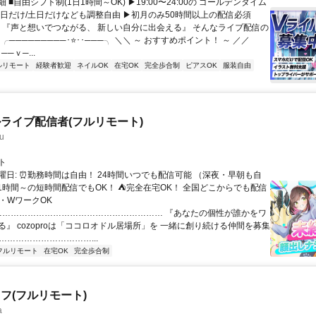
 ■自由シフト制(1日1時間～OK) ▶19:00〜24:00の ゴールデンタイム
平日だけ/土日だけなども調整自由 ▶初月のみ50時間以上の配信必須
／ 『声と想いでつながる、 新しい自分に出会える』 そんなライブ配信の
 ╭─────────･⭐･･───╮ ＼＼ ～ おすすめポイント！ ～ ／／
──ｖ─...
ルリモート
経験者歓迎
ネイルOK
在宅OK
完全歩合制
ピアスOK
服装自由
ライブ配信者(フルリモート)
u
ト
曜日: ⏰勤務時間は自由！ 24時間いつでも配信可能 （深夜・早朝も自
日1時間～の短時間配信でもOK！ ⛺完全在宅OK！ 全国どこからでも配信
業・WワークOK
 …………………………………………………… 『あなたの個性が誰かをワ
る』 cozoproは「ココロオドル居場所」を 一緒に創り続ける仲間を募集
……………………………...
フルリモート
在宅OK
完全歩合制
フ(フルリモート)
a