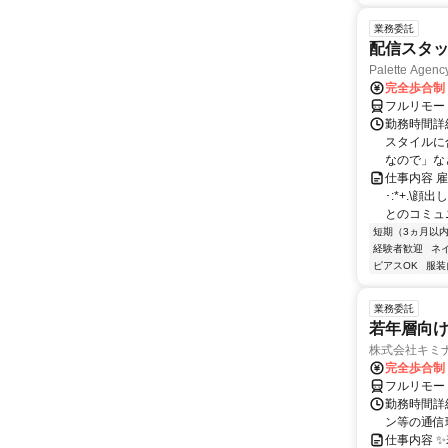
業務委託
配信スタ
Palette Agenc
完全歩合制
フルリモー
勤務時間詳
スタイルに
なので」など
仕事内容 
･:*+.\
とのコミュニ
短期（3ヵ月以
経験者歓迎
ネ
ピアスOK
服装
業務委託
若年層向け
株式会社キミ
完全歩合制
フルリモー
勤務時間詳
ン等の通信環境があ
仕事内容 