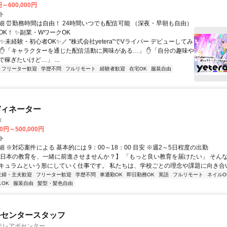
円～600,000円
ト
細 ⏰勤務時間は自由！ 24時間いつでも配信可能 （深夜・早朝も自由）
OK！ ✨副業・WワークOK
✨未経験・初心者OK✨／ "株式会社yetera"でVライバー デビューしてみ
 ✋「キャラクターを通じた配信活動に興味がある…」 ✋「自分の趣味や
稼ぎたいけど…」 ...
フリーター歓迎
学歴不問
フルリモート
経験者歓迎
在宅OK
服装自由
ディネーター
タ
00円～500,000円
ト
 ※対応案件による 基本的には 9：00～18：00 目安 ※週2～5日程度の出勤
【日本の教育を、一緒に前進させませんか？】 「もっと良い教育を届けたい」 そん
キュラムという形にしていく仕事です。 私たちは、学校ごとの理念や課題に向き合いな
主婦・主夫歓迎
フリーター歓迎
学歴不問
車通勤OK
即日勤務OK
英語
フルリモート
ネイルO
OK
服装自由
髪型・髪色自由
ルセンタースタッフ
テレアポセンター