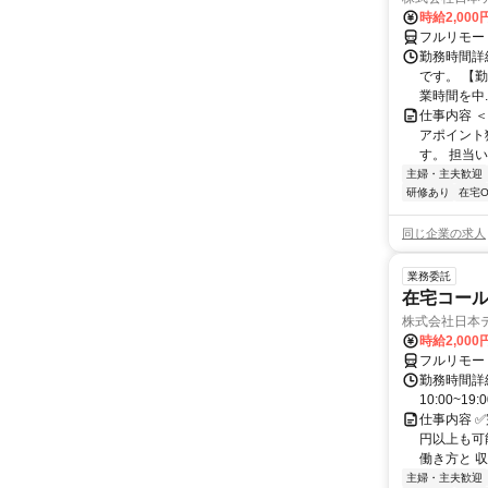
時給2,000
フルリモー
勤務時間詳
です。 【勤務
業時間を中..
仕事内容 
アポイント
す。 担当い
主婦・主夫歓迎
研修あり
在宅O
同じ企業の求人
業務委託
在宅コー
株式会社日本
時給2,000
フルリモー
勤務時間詳細
10:00~19:
仕事内容 
円以上も可
働き方と 収
主婦・主夫歓迎