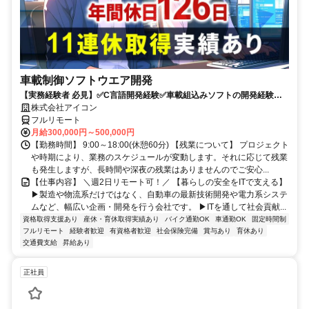
車載制御ソフトウエア開発
【実務経験者 必見】✅C言語開発経験✅車載組込みソフトの開発経験 ✅
年間休日126日+有給✅週2程度リモート可✅9時～18時勤務
株式会社アイコン
フルリモート
月給300,000円～500,000円
【勤務時間】 9:00～18:00(休憩60分) 【残業について】 プロジェクト
や時期により、業務のスケジュールが変動します。それに応じて残業
も発生しますが、長時間や深夜の残業はありませんのでご安心...
【仕事内容】 ＼週2日リモート可！／ 【暮らしの安全をITで支える】
▶製造や物流系だけではなく、自動車の最新技術開発や電力系システ
ムなど、幅広い企画・開発を行う会社です。 ▶ITを通して社会貢献...
資格取得支援あり
産休・育休取得実績あり
バイク通勤OK
車通勤OK
固定時間制
フルリモート
経験者歓迎
有資格者歓迎
社会保険完備
賞与あり
育休あり
交通費支給
昇給あり
正社員