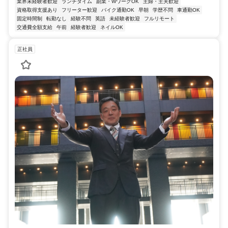
業界未経験者歓迎
ランチタイム
副業・WワークOK
主婦・主夫歓迎
資格取得支援あり
フリーター歓迎
バイク通勤OK
早朝
学歴不問
車通勤OK
固定時間制
転勤なし
経験不問
英語
未経験者歓迎
フルリモート
交通費全額支給
午前
経験者歓迎
ネイルOK
正社員