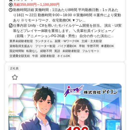
月給350,000円～1,100,000円
勤務時間詳細 実働時間：1日あたり8時間 平均勤務日数：1ヶ月あた
り18日 〜 22日 勤務時間 9:00～18:00 ※実働8時間 ※案件により変動
あり ※リモートワーク、在宅勤務OK ▼フレ...
仕事内容 Unity・C#を用いたモバイルゲーム開発を担当。 演出・UI実
装などプレイヤー体験を重視します。 ＼先輩社員インタビュー／
（前職：アニメーションPG 26歳・男性） 自分の作った演出に...
業界未経験者歓迎
ランチタイム
副業・WワークOK
主婦・主夫歓迎
資格取得支援あり
フリーター歓迎
バイク通勤OK
早朝
学歴不問
車通勤OK
固定時間制
転勤なし
経験不問
英語
未経験者歓迎
フルリモート
交通費全額支給
午前
経験者歓迎
ネイルOK
正社員