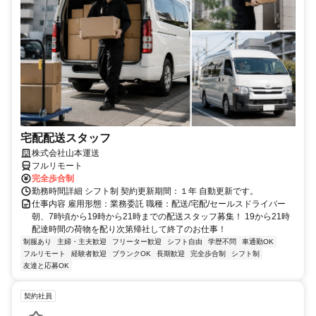
宅配配送スタッフ
株式会社山本運送
フルリモート
完全歩合制
勤務時間詳細 シフト制 契約更新期間：１年 自動更新です。
仕事内容 雇用形態：業務委託 職種：配送/宅配/セールスドライバー
朝、7時頃から19時から21時までの配送スタッフ募集！ 19から21時
配達時間の荷物を配り次第帰社して終了のお仕事！
制服あり
主婦・主夫歓迎
フリーター歓迎
シフト自由
学歴不問
車通勤OK
フルリモート
経験者歓迎
ブランクOK
長期歓迎
完全歩合制
シフト制
友達と応募OK
契約社員