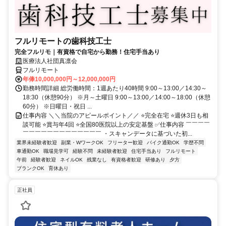
フルリモートの歯科技工士
完全フルリモ｜有資格で自宅から勤務！住宅手当あり
医療法人社団真凛会
フルリモート
年俸10,000,000円～12,000,000円
勤務時間詳細 総労働時間：1週あたり40時間 9:00～13:00／14:30～
18:30（休憩90分） ※月～土曜日 9:00～13:00／14:00～18:00（休憩
60分） ※日曜日・祝日 ...
仕事内容 ＼＼当院のアピールポイント／／ ⭐完全在宅 ⭐週休3日も相
談可能 ⭐賞与年4回 ⭐全国80医院以上の安定基盤 ✅仕事内容 ￣￣￣￣
￣￣￣￣￣￣￣￣￣￣￣￣￣ ・スキャンデータに基づいた初...
業界未経験者歓迎
副業・WワークOK
フリーター歓迎
バイク通勤OK
学歴不問
車通勤OK
職場見学可
経験不問
未経験者歓迎
住宅手当あり
フルリモート
午前
経験者歓迎
ネイルOK
残業なし
有資格者歓迎
研修あり
夕方
ブランクOK
育休あり
正社員