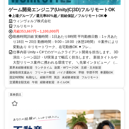
ゲーム開発エンジニア(Unity|C|3D)フルリモートOK
◆上場グループ／還元率80%超／前給保証／フルリモートOK◆
ウィンヴォルブ株式会社
フルリモート
月給353,667円～1,100,000円
勤務時間詳細 実働時間：1日あたり8時間 平均勤務日数：1ヶ月あた
り18日 〜 20日 勤務時間：9:00～18:00（休憩1時間） ※案件により
変動あり ※リモートワーク、在宅勤務OK ▼フレ...
仕事内容 Unity＋C#でのゲームクライアント開発を担当します。 3D
演出・シーン設計・UI実装まで幅広く担当します。 新規タイトルや
大型リリース案件に携われる環境です。 ＼先輩インタビュー／ （...
業界未経験者歓迎
ランチタイム
副業・WワークOK
主婦・主夫歓迎
資格取得支援あり
フリーター歓迎
バイク通勤OK
早朝
学歴不問
車通勤OK
固定時間制
転勤なし
経験不問
英語
未経験者歓迎
フルリモート
交通費全額支給
午前
経験者歓迎
ネイルOK
業務委託