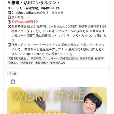
AI推進・活用コンサルタント
リモート可（自宅限定）×年休120日✨
ChatSupportBase株式会社 東京本社
フルリモート
月給302,950円以上
勤務時間詳細 総労働時間：1ヶ月あたり160時間 ※標準労働時間1日8
時間／コアタイムなし ※フレキシブルタイムの規程あり ※健康管理
の観点から深夜労働は原則禁止としており、メリハリをつけて働ける
環...
仕事内容 ✅ リモートワークメインの柔軟な働き方 自分に合ったスタ
イルで、 業務効率と生産性をアップ！ ✅ 最先端のAI技術に関わるや
りがい Google Geminiなどの最新AIツールを ...
資格取得支援あり
学歴不問
フルリモート
交通費全額支給
経験者歓迎
在宅OK
育休あり
交通費支給
土日祝休み
食事補助あり
正社員