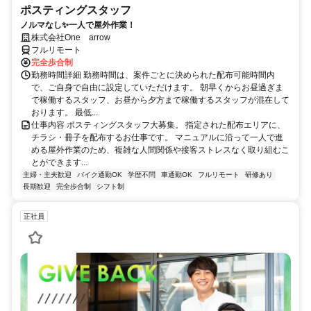
ポスティングスタッフ
ノルマなし✨一人で屋外作業！
株式会社One arrow
フルリモート
完全歩合制
勤務時間詳細 勤務時間は、案件ごとに決められた配布可能時間内
で、ご自身で自由に設定していただけます。 朝早くからお昼過ぎま
で稼働するスタッフ、お昼から夕方まで稼働するスタッフが混在して
おります。 最低...
仕事内容 ポスティングスタッフ大募集。 指定された配布エリアに、
チラシ・冊子を配布するお仕事です。 マニュアルに沿って一人で進
める屋外作業のため、複雑な人間関係や接客ストレスなく取り組むこ
とができます...
主婦・主夫歓迎
バイク通勤OK
学歴不問
車通勤OK
フルリモート
研修あり
長期歓迎
完全歩合制
シフト制
正社員