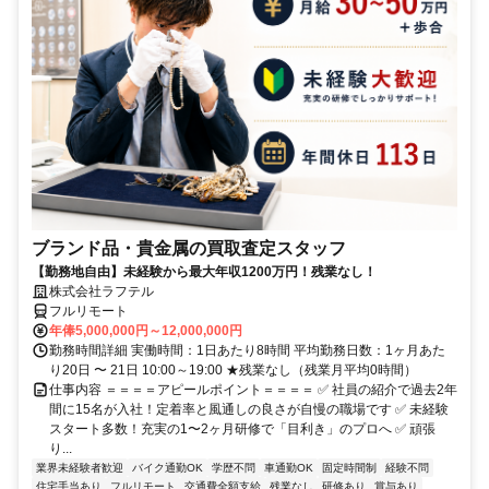
ブランド品・貴金属の買取査定スタッフ
【勤務地自由】未経験から最大年収1200万円！残業なし！
株式会社ラフテル
フルリモート
年俸5,000,000円～12,000,000円
勤務時間詳細 実働時間：1日あたり8時間 平均勤務日数：1ヶ月あた
り20日 〜 21日 10:00～19:00 ★残業なし（残業月平均0時間）
仕事内容 ＝＝＝＝アピールポイント＝＝＝＝ ✅ 社員の紹介で過去2年
間に15名が入社！定着率と風通しの良さが自慢の職場です ✅ 未経験
スタート多数！充実の1〜2ヶ月研修で「目利き」のプロへ ✅ 頑張
り...
業界未経験者歓迎
バイク通勤OK
学歴不問
車通勤OK
固定時間制
経験不問
住宅手当あり
フルリモート
交通費全額支給
残業なし
研修あり
賞与あり