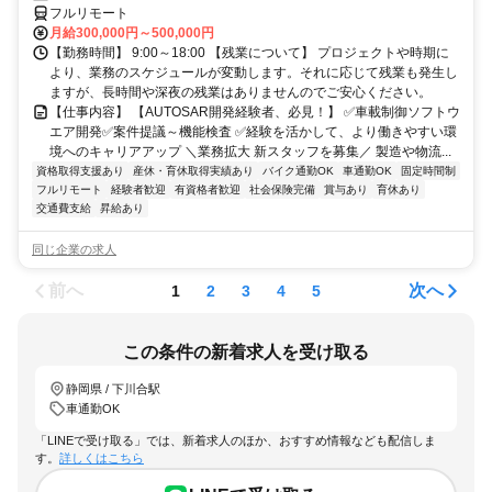
計経験
フルリモート
月給300,000円～500,000円
【勤務時間】 9:00～18:00 【残業について】 プロジェクトや時期に
より、業務のスケジュールが変動します。それに応じて残業も発生し
ますが、長時間や深夜の残業はありませんのでご安心ください。
【仕事内容】 【AUTOSAR開発経験者、必見！】 ✅車載制御ソフトウ
エア開発✅案件提議～機能検査 ✅経験を活かして、より働きやすい環
境へのキャリアアップ ＼業務拡大 新スタッフを募集／ 製造や物流...
資格取得支援あり
産休・育休取得実績あり
バイク通勤OK
車通勤OK
固定時間制
フルリモート
経験者歓迎
有資格者歓迎
社会保険完備
賞与あり
育休あり
交通費支給
昇給あり
同じ企業の求人
前へ
次へ
1
2
3
4
5
この条件の新着求人を受け取る
静岡県 / 下川合駅
車通勤OK
「LINEで受け取る」では、新着求人のほか、おすすめ情報なども配信しま
す。
詳しくはこちら