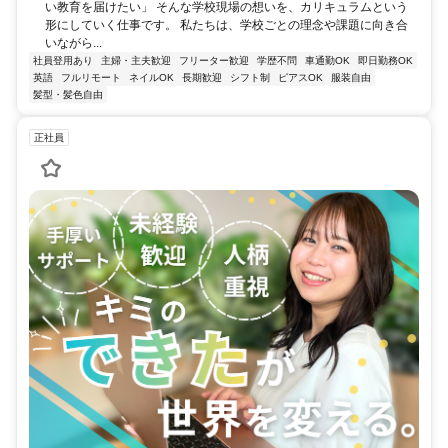
い教育を届けたい」 そんな学校現場の想いを、カリキュラムという
形にしていく仕事です。 私たちは、学校ごとの理念や課題に向き合
いながら...
社員登用あり
主婦・主夫歓迎
フリーター歓迎
学歴不問
車通勤OK
即日勤務OK
英語
フルリモート
ネイルOK
長期歓迎
シフト制
ピアスOK
服装自由
髪型・髪色自由
正社員