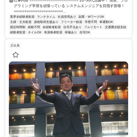
仕事内容 ======================= 20−30代活躍中！ 現在、プロ
グラミング学習を頑張っている システムエンジニアを目指す皆様！
=======================...
業界未経験者歓迎
ランチタイム
社員登用あり
副業・WワークOK
主婦・主夫歓迎
資格取得支援あり
フリーター歓迎
学歴不問
車通勤OK
固定時間制
経験不問
未経験者歓迎
住宅手当あり
フルリモート
交通費全額支給
経験者歓迎
ネイルOK
有資格者歓迎
研修あり
在宅OK
正社員