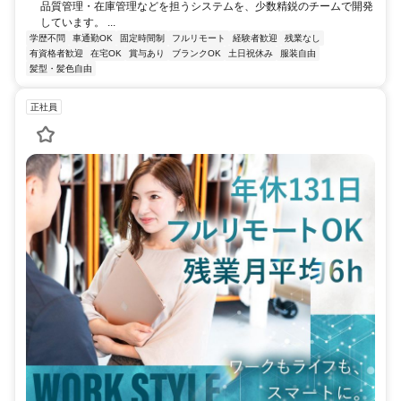
品質管理・在庫管理などを担うシステムを、少数精鋭のチームで開発
しています。 ...
学歴不問
車通勤OK
固定時間制
フルリモート
経験者歓迎
残業なし
有資格者歓迎
在宅OK
賞与あり
ブランクOK
土日祝休み
服装自由
髪型・髪色自由
正社員