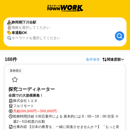
静岡県
下川合駅
職種を選択してください
車通勤OK
キーワードを選択してください
188件
条件保存
関連度順
業務委託
探究コーディネーター
全国での大規模募集！
株式会社ミエタ
フルリモート
月給200,000円～500,000円
勤務時間詳細 ※対応案件による 基本的には 9：00～18：00 目安 ※
週2～5日程度の出勤
仕事内容 【日本の教育を、一緒に前進させませんか？】 「もっと良