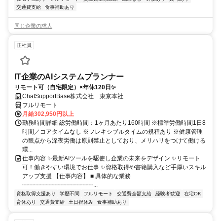
交通費支給
食事補助あり
同じ企業の求人
正社員
IT企業のAIシステムプランナー
リモート可（自宅限定）×年休120日✨
ChatSupportBase株式会社 東京本社
フルリモート
月給302,950円以上
勤務時間詳細 総労働時間：1ヶ月あたり160時間 ※標準労働時間1日8
時間／コアタイムなし ※フレキシブルタイムの規程あり ※健康管理
の観点から深夜労働は原則禁止としており、メリハリをつけて働ける
環...
仕事内容 ✨最新AIツールを駆使し企業の未来をデザイン ✨リモート
可！働きやすい環境でお仕事 ✨資格取得や書籍購入など手厚いスキル
アップ支援 【仕事内容】 ■ 具体的な業務
┈┈┈┈┈┈┈┈┈┈┈┈...
資格取得支援あり
学歴不問
フルリモート
交通費全額支給
経験者歓迎
在宅OK
育休あり
交通費支給
土日祝休み
食事補助あり