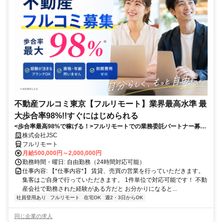
不動産フルコミ東京【フルリモート】業界最高水準 最
大歩合率98%!!すぐにはじめられる
<歩合率最高98%で稼げる！>フルリモートでの業務委託パートナー募
集！1件単位で対応可能！
株式会社JSC
フルリモート
月給500,000円～2,000,000円
勤務時間・曜日: 自由勤務（24時間対応可能）
仕事内容: 【*仕事内容*】 賃貸、売買の営業を行っていただきます。
集客はご自身で行っていただきます。 1件単位で対応可能です！ 不動
産会社で勤務された経験がある方だと お分かりになると...
社員登用あり
フルリモート
在宅OK
週2・3日からOK
同じ企業の求人