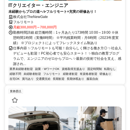
ITクリエイター・エンジニア
未経験からプロの道へ✨フルリモート×充実の研修あり！
株式会社TheNewGate
フルリモート
月給300,000円～700,000円
勤務時間詳細 総労働時間：1ヶ月あたり173時間 10:00～19:00 ※休
憩時間1時間（実働8時間） ※平均残業時間：月6時間（2023年度実
績） ※プロジェクトによってフレックスタイム制あり
仕事内容 ✨フルリモートも可能！自分らしく輝ける働き方◎ ✨社会人
デビューも歓迎！PC初心者でも安心スタート！ ✨独自の教育プログ
ラムで、エンジニアのゼロからプロへ ✨最新の技術で社会を支え、感
謝され...
業界未経験者歓迎
副業・WワークOK
資格取得支援あり
固定時間制
転勤なし
経験不問
未経験者歓迎
フルリモート
経験者歓迎
有資格者歓迎
研修あり
在宅OK
賞与あり
交通費支給
長期歓迎
長期休暇あり
服装自由
業務委託