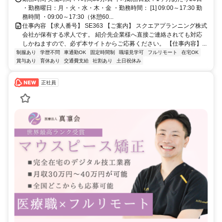
・勤務曜日：月・火・水・木・金 ・勤務時間： [1] 09:00～17:30 勤
務時間 ・09:00～17:30（休憩60...
仕事内容 【求人番号】 SE363 【ご案内】 スクエアプランニング株式
会社が保有する求人です。 紹介先企業様へ直接ご連絡されても対応
しかねますので、必ず本サイトからご応募ください。 【仕事内容】...
制服あり
学歴不問
車通勤OK
固定時間制
職場見学可
フルリモート
在宅OK
賞与あり
育休あり
交通費支給
社割あり
土日祝休み
正社員