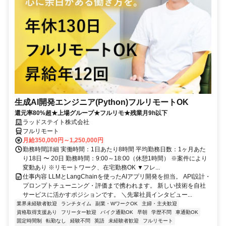
生成AI開発エンジニア(Python)フルリモートOK
還元率80%超★上場グループ★フルリモ★残業月9h以下
ラッドステイト株式会社
フルリモート
月給350,000円～1,250,000円
勤務時間詳細 実働時間：1日あたり8時間 平均勤務日数：1ヶ月あた
り18日 〜 20日 勤務時間：9:00～18:00（休憩1時間） ※案件により
変動あり ※リモートワーク、在宅勤務OK ▼フレ...
仕事内容 LLMとLangChainを使ったAIアプリ開発を担当。 API設計・
プロンプトチューニング・評価まで携われます。 新しい技術を自社
サービスに活かすポジションです。 ＼先輩社員インタビュー...
業界未経験者歓迎
ランチタイム
副業・WワークOK
主婦・主夫歓迎
資格取得支援あり
フリーター歓迎
バイク通勤OK
早朝
学歴不問
車通勤OK
固定時間制
転勤なし
経験不問
英語
未経験者歓迎
フルリモート