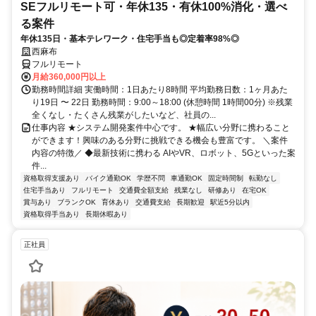
SEフルリモート可・年休135・有休100%消化・選べ
る案件
年休135日・基本テレワーク・住宅手当も◎定着率98%◎
西麻布
フルリモート
月給360,000円以上
勤務時間詳細 実働時間：1日あたり8時間 平均勤務日数：1ヶ月あた
り19日 〜 22日 勤務時間：9:00～18:00 (休憩時間 1時間00分) ※残業
全くなし・たくさん残業がしたいなど、社員の...
仕事内容 ★システム開発案件中心です。 ★幅広い分野に携わること
ができます！興味のある分野に挑戦できる機会も豊富です。 ＼案件
内容の特徴／ ◆最新技術に携わる AIやVR、ロボット、5Gといった案
件...
資格取得支援あり
バイク通勤OK
学歴不問
車通勤OK
固定時間制
転勤なし
住宅手当あり
フルリモート
交通費全額支給
残業なし
研修あり
在宅OK
賞与あり
ブランクOK
育休あり
交通費支給
長期歓迎
駅近5分以内
資格取得手当あり
長期休暇あり
正社員