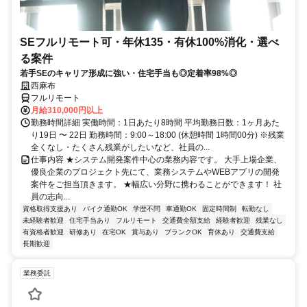
SEフルリモート可・年休135・有休100%消化・選べ
る案件
若手SEのキャリア形成に強い・住宅手当も◎定着率98%◎
西麻布
フルリモート
月給310,000円以上
勤務時間詳細 実働時間：1日あたり8時間 平均勤務日数：1ヶ月あた
り19日 〜 22日 勤務時間：9:00～18:00 (休憩時間 1時間00分) ※残業
全くなし・たくさん残業がしたいなど、社員の...
仕事内容 ★システム開発案件中心の業務内容です。 大手上場企業、
優良企業のプロジェクト先にて、業務システムやWEBアプリの開発
案件をご担当頂きます。 ★幅広い分野に携わることができます！ 社
員の志向...
資格取得支援あり
バイク通勤OK
学歴不問
車通勤OK
固定時間制
転勤なし
未経験者歓迎
住宅手当あり
フルリモート
交通費全額支給
経験者歓迎
残業なし
有資格者歓迎
研修あり
在宅OK
賞与あり
ブランクOK
育休あり
交通費支給
長期歓迎
業務委託