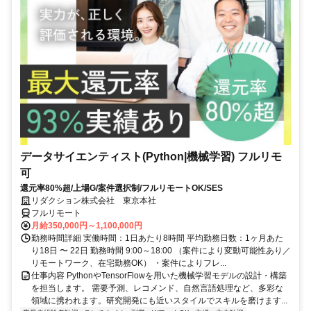
データサイエンティスト(Python|機械学習) フルリモ
可
還元率80%超/上場G/案件選択制/フルリモートOK/SES
リダクション株式会社 東京本社
フルリモート
月給350,000円～1,100,000円
勤務時間詳細 実働時間：1日あたり8時間 平均勤務日数：1ヶ月あた
り18日 〜 22日 勤務時間 9:00～18:00 （案件により変動可能性あり／
リモートワーク、在宅勤務OK） ・案件によりフレ...
仕事内容 PythonやTensorFlowを用いた機械学習モデルの設計・構築
を担当します。 需要予測、レコメンド、自然言語処理など、多彩な
領域に携われます。研究開発にも近いスタイルでスキルを磨けます...