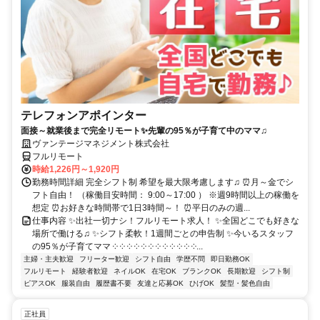
テレフォンアポインター
面接～就業後まで完全リモート✨先輩の95％が子育て中のママ♫
ヴァンテージマネジメント株式会社
フルリモート
時給1,226円～1,920円
勤務時間詳細 完全シフト制 希望を最大限考慮します♫ ⏰月～金でシ
フト自由！ （稼働目安時間： 9:00～17:00 ） ※週9時間以上の稼働を
想定 ⏰お好きな時間帯で1日3時間～！ ⏰平日のみの週...
仕事内容 ✨出社一切ナシ！フルリモート求人！ ✨全国どこでも好きな
場所で働ける♫ ✨シフト柔軟！1週間ごとの申告制 ✨今いるスタッフ
の95％が子育てママ ༶ ༶ ༶ ༶ ༶ ༶ ༶ ༶ ༶ ༶ ༶ ༶...
主婦・主夫歓迎
フリーター歓迎
シフト自由
学歴不問
即日勤務OK
フルリモート
経験者歓迎
ネイルOK
在宅OK
ブランクOK
長期歓迎
シフト制
ピアスOK
服装自由
履歴書不要
友達と応募OK
ひげOK
髪型・髪色自由
正社員