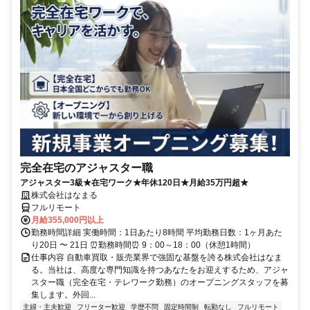
完全在宅のアジャスター職
アジャスター3級★在宅ワーク★年休120日★月給35万円超★
株式会社はなまる
フルリモート
月給355,000円以上
勤務時間詳細 実働時間：1日あたり8時間 平均勤務日数：1ヶ月あた
り20日 〜 21日 ⏰勤務時間⏰ 9：00～18：00（休憩1時間）
仕事内容 自動車買取・販売業界で強固な基盤を誇る株式会社はなま
る。当社は、高度な専門知識を持つあなたをお迎えするため、アジャ
スター職（完全在宅・テレワーク勤務）のオープニングスタッフを募
集します。外回...
主婦・主夫歓迎
フリーター歓迎
学歴不問
固定時間制
転勤なし
フルリモート