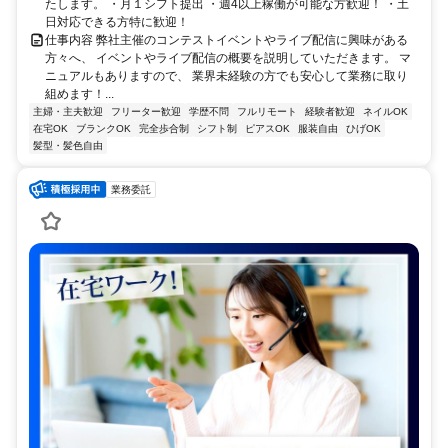
たします。 ・月１シフト提出 ・週4以上稼働が可能な方歓迎！ ・土
日対応できる方特に歓迎！
仕事内容 弊社主催のコンテストイベントやライブ配信に興味がある
方々へ、 イベントやライブ配信の概要を説明していただきます。 マ
ニュアルもありますので、 業界未経験の方でも安心して業務に取り
組めます！...
主婦・主夫歓迎
フリーター歓迎
学歴不問
フルリモート
経験者歓迎
ネイルOK
在宅OK
ブランクOK
完全歩合制
シフト制
ピアスOK
服装自由
ひげOK
髪型・髪色自由
業務委託