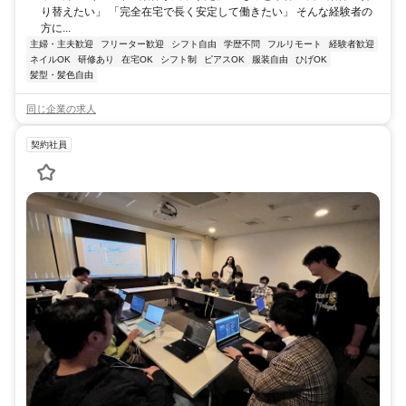
り替えたい」 「完全在宅で長く安定して働きたい」 そんな経験者の
方に...
主婦・主夫歓迎
フリーター歓迎
シフト自由
学歴不問
フルリモート
経験者歓迎
ネイルOK
研修あり
在宅OK
シフト制
ピアスOK
服装自由
ひげOK
髪型・髪色自由
同じ企業の求人
契約社員