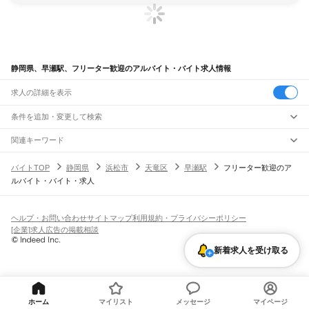
静岡県、早瀬駅、フリーター歓迎のアルバイト・バイト求人情報
求人の詳細を表示
条件を追加・変更して検索
市区町村を追加・変更
関連キーワード
完全在宅ワーク 全国
シール貼り 在宅
現在地周辺
ガチャガチャ
犬カフェ
静岡県
駅を追加・変更
バイトTOP
静岡県
浜松市
天竜区
早瀬駅
フリーター歓迎のア
静岡県
すべて
ルバイト・バイト・求人
静岡市
すべて
職種を追加・変更
JR東海道本線(東京～熱海)
葵区
駿河区
清水区
熱海駅
飲食・フードサービス
浜松市
すべて
特徴を追加・変更
飲食・フードサービス
すべて
ヘルプ・お問い合わせ
サイトマップ
利用規約・プライバシーポリシー
JR身延線
中央区
浜名区
天竜区
ホールスタッフ
キッチンスタッフ
皿洗い・洗い場
精肉・鮮魚加工
給食調理
人気
[企業]求人広告の掲載相談
富士駅
柚木駅
竪堀駅
入山瀬駅
富士根駅
源道寺駅
富士宮駅
西富士宮駅
沼久保駅
雇用形態を追加・変更
パン屋（ベーカリー）
フードカウンター販売員
バー（BAR）・バーテンダー
沼津市
熱海市
三島市
富士宮市
伊東市
島田市
富士市
磐田市
焼津市
掛川市
藤枝市
日払いOK
高校生歓迎
学生歓迎
深夜の仕事
髪型・髪色自由
ひげOK
ネイルOK
芝川駅
稲子駅
飲食店補助（開店・閉店準備）
飲食店（店長・マネージャー）
新着求人を受け取る
御殿場市
袋井市
下田市
裾野市
湖西市
伊豆市
御前崎市
菊川市
伊豆の国市
ピアスOK
アルバイト・パート
履歴書不要
オープニングスタッフ
留学生・外国人活躍中
都道府県を変更
営業・販売
JR飯田線(豊橋～天竜峡)
牧之原市
芝川町
新居町
賀茂郡
田方郡
駿東郡
榛原郡
周智郡
勤務期間
正社員
出馬駅
上市場駅
浦川駅
早瀬駅
下川合駅
中部天竜駅
佐久間駅
相月駅
城西駅
向市場駅
営業・販売
すべて
短期
契約社員
単発・1日OK
長期
期間限定（春夏冬休み等）
水窪駅
大嵐駅
小和田駅
営業
テレフォンアポインター（テレアポ）
ルートセールス
コンビニ
シフト
派遣社員
フードカウンター販売員
アパレル
家電量販店・携帯販売（携帯ショップ）
土日祝のみOK
業務委託
平日のみOK
週1日からOK
週2・3日からOK
週4日以上OK
ホーム
マイリスト
メッセージ
マイページ
JR東海道本線(熱海～浜松)
販売店（店長・マネージャー）
その他販売