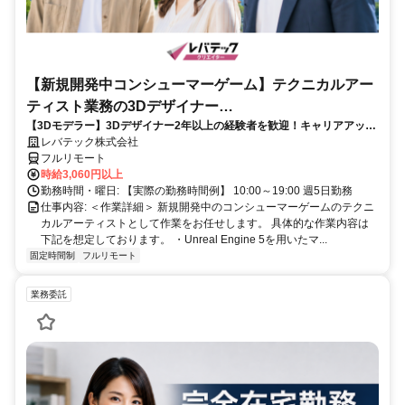
【新規開発中コンシューマーゲーム】テクニカルアー
ティスト業務の3Dデザイナー
【3Dモデラー】3Dデザイナー2年以上の経験者を歓迎！キャリアアップ
_LTCR547867_CP_CRG
を目指したい方も大歓迎♪
レバテック株式会社
フルリモート
時給3,060円以上
勤務時間・曜日: 【実際の勤務時間例】 10:00～19:00 週5日勤務
仕事内容: ＜作業詳細＞ 新規開発中のコンシューマーゲームのテクニ
カルアーティストとして作業をお任せします。 具体的な作業内容は
下記を想定しております。 ・Unreal Engine 5を用いたマ...
固定時間制
フルリモート
業務委託