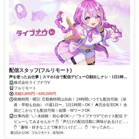
配信スタッフ(フルリモート)
声を使ったお仕事｜スマホ1台で配信デビュー◎顔出しナシ・1日1時間
～OK♪
株式会社ライブナウV
フルリモート
月給2,000円～600,000円
勤務時間・曜日: ⏰勤務時間は自由！ 24時間いつでも配信可能 （深
夜・早朝も自由） ⛅週1日〜、1日1時間～OK！ ⛺完全在宅OK！ 全
国どこからでも配信可能 ✨副業・WワークOK
仕事内容: ＼✨未経験・初心者OK✨／ "ライブナウV"でボイス配信 デ
ビューしてみませんか？ ✋「声だけの配信活動に興味があるけど…」
✋「趣味・好きなことで稼ぎたいけど…」 ✋「やってみた...
週1日からOK
フルリモート
在宅OK