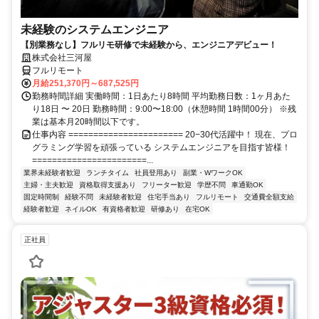
未経験のシステムエンジニア
【別業務なし】フルリモ研修で未経験から、エンジニアデビュー！
株式会社三河屋
フルリモート
月給251,370円～687,525円
勤務時間詳細 実働時間：1日あたり8時間 平均勤務日数：1ヶ月あた
り18日 〜 20日 勤務時間：9:00〜18:00（休憩時間 1時間00分） ※残
業は基本月20時間以下です。
仕事内容 ======================= 20−30代活躍中！ 現在、プロ
グラミング学習を頑張っている システムエンジニアを目指す皆様！
=======================...
業界未経験者歓迎
ランチタイム
社員登用あり
副業・WワークOK
主婦・主夫歓迎
資格取得支援あり
フリーター歓迎
学歴不問
車通勤OK
固定時間制
経験不問
未経験者歓迎
住宅手当あり
フルリモート
交通費全額支給
経験者歓迎
ネイルOK
有資格者歓迎
研修あり
在宅OK
正社員