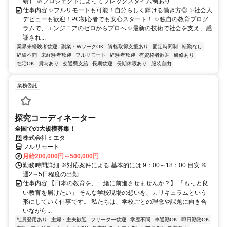
績） ※プロジェクトによってフレックスタイム制あり
仕事内容 ✨フルリモートも可能！自分らしく輝ける働き方◎ ✨社会人
デビューも歓迎！PC初心者でも安心スタート！ ✨独自の教育プログ
ラムで、エンジニアのゼロからプロへ ✨最新の技術で社会を支え、感
謝され...
業界未経験者歓迎
副業・WワークOK
資格取得支援あり
固定時間制
転勤なし
経験不問
未経験者歓迎
フルリモート
経験者歓迎
有資格者歓迎
研修あり
在宅OK
賞与あり
交通費支給
長期歓迎
長期休暇あり
服装自由
業務委託
探究コーディネーター
全国での大規模募集！
株式会社ミエタ
フルリモート
月給200,000円～500,000円
勤務時間詳細 ※対応案件による 基本的には 9：00～18：00 目安 ※
週2～5日程度の出勤
仕事内容 【日本の教育を、一緒に前進させませんか？】 「もっと良
い教育を届けたい」 そんな学校現場の想いを、カリキュラムという
形にしていく仕事です。 私たちは、学校ごとの理念や課題に向き合
いながら...
社員登用あり
主婦・主夫歓迎
フリーター歓迎
学歴不問
車通勤OK
即日勤務OK