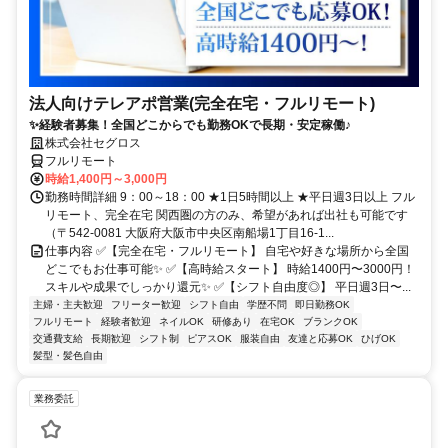
法人向けテレアポ営業(完全在宅・フルリモート)
✨経験者募集！全国どこからでも勤務OKで長期・安定稼働♪
株式会社セグロス
フルリモート
時給1,400円～3,000円
勤務時間詳細 9：00～18：00 ★1日5時間以上 ★平日週3日以上 フル
リモート、完全在宅 関西圏の方のみ、希望があれば出社も可能です
（〒542-0081 大阪府大阪市中央区南船場1丁目16-1...
仕事内容 ✅【完全在宅・フルリモート】 自宅や好きな場所から全国
どこでもお仕事可能✨ ✅【高時給スタート】 時給1400円〜3000円！
スキルや成果でしっかり還元✨ ✅【シフト自由度◎】 平日週3日〜...
主婦・主夫歓迎
フリーター歓迎
シフト自由
学歴不問
即日勤務OK
フルリモート
経験者歓迎
ネイルOK
研修あり
在宅OK
ブランクOK
交通費支給
長期歓迎
シフト制
ピアスOK
服装自由
友達と応募OK
ひげOK
髪型・髪色自由
業務委託