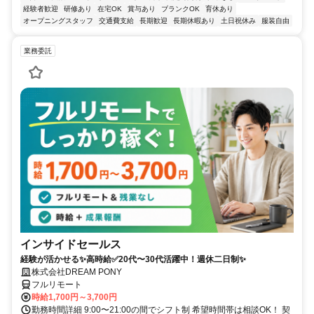
経験者歓迎
研修あり
在宅OK
賞与あり
ブランクOK
育休あり
オープニングスタッフ
交通費支給
長期歓迎
長期休暇あり
土日祝休み
服装自由
業務委託
インサイドセールス
経験が活かせる✨高時給✅20代〜30代活躍中！週休二日制✨
株式会社DREAM PONY
フルリモート
時給1,700円～3,700円
勤務時間詳細 9:00〜21:00の間でシフト制 希望時間帯は相談OK！ 契