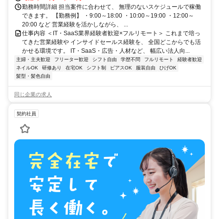
勤務時間詳細 担当案件に合わせて、 無理のないスケジュールで稼働
できます。 【勤務例】 ・9:00～18:00 ・10:00～19:00 ・12:00～
20:00 など 営業経験を活かしながら、 ...
仕事内容 ＜IT・SaaS業界経験者歓迎×フルリモート＞ これまで培っ
てきた営業経験や インサイドセールス経験を、 全国どこからでも活
かせる環境です。 IT・SaaS・広告・人材など、 幅広い法人向...
主婦・主夫歓迎
フリーター歓迎
シフト自由
学歴不問
フルリモート
経験者歓迎
ネイルOK
研修あり
在宅OK
シフト制
ピアスOK
服装自由
ひげOK
髪型・髪色自由
同じ企業の求人
契約社員