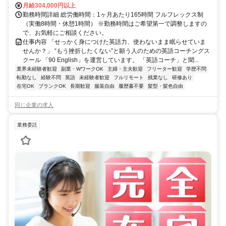
月給304,000円以上
勤務時間詳細 総労働時間：1ヶ月あたり165時間 フルフレックス制
（実働8時間・休憩1時間） ※勤務時間はご希望第一で調整しますの
で、お気軽にご相談ください。
仕事内容 「せっかく身につけた英語力、使わないまま眠らせていま
せんか？」 “もう挫折したくない”と願う人のための英語コーチングス
クール 「90 English」を運営しています。 「英語コーチ」と聞...
業界未経験者歓迎
副業・WワークOK
主婦・主夫歓迎
フリーター歓迎
学歴不問
転勤なし
経験不問
英語
未経験者歓迎
フルリモート
残業なし
研修あり
在宅OK
ブランクOK
長期歓迎
服装自由
履歴書不要
髪型・髪色自由
同じ企業の求人
業務委託