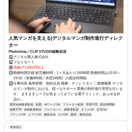
人気マンガを支える|デジタルマンガ制作進行ディレク
ター
Photoshop／CLIP STUDIO経験必須
デジタル職人株式会社
フルリモート
月給271,881円以上
勤務時間詳細 総労働時間：1ヶ月あたり160時間 勤務時間は10:00～
19:00（実働8時間／休憩1時間）の固定時間制
仕事内容 雇用形態：契約社員 職種：ディレクター 〇業務概要 デジタ
ルマンガ制作における、様々なサポート業務の制作進行管理を行いま
す。 ますますニーズが高まってきている電子コミック。あらゆる作
品の...
業界未経験者歓迎
副業・WワークOK
フリーター歓迎
学歴不問
固定時間制
経験不問
未経験者歓迎
フルリモート
経験者歓迎
ネイルOK
在宅OK
ブランクOK
ピアスOK
服装自由
ひげOK
髪型・髪色自由
業務委託