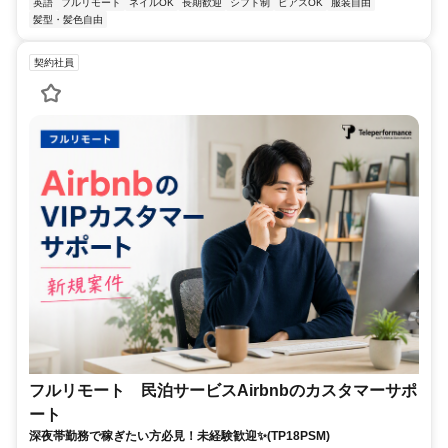
英語
フルリモート
ネイルOK
長期歓迎
シフト制
ピアスOK
服装自由
髪型・髪色自由
契約社員
フルリモート 民泊サービスAirbnbのカスタマーサポ
ート
深夜帯勤務で稼ぎたい方必見！未経験歓迎✨(TP18PSM)