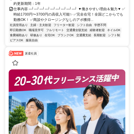
約更新期間：1年
仕事内容 ─┘─┘─┘─┘─┘─┘─┘─┘─┘ ▼働きやすい理由＆魅力▼ ✅
時給1700円〜3700円の高収入可能✨ ✅完全在宅！全国どこからでも
勤務OK！ ✅商談やクロージングなしのアポ獲得...
社員登用あり
主婦・主夫歓迎
フリーター歓迎
シフト自由
学歴不問
即日勤務OK
職場見学可
フルリモート
交通費全額支給
経験者歓迎
ネイルOK
食費補助あり
研修あり
在宅OK
ブランクOK
交通費支給
長期歓迎
シフト制
ピアスOK
服装自由
派遣社員