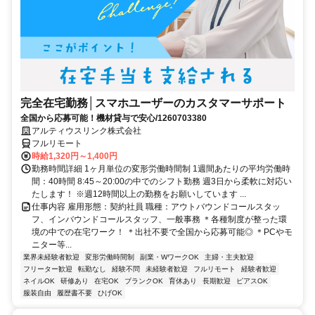
完全在宅勤務│スマホユーザーのカスタマーサポート
全国から応募可能！機材貸与で安心/1260703380
アルティウスリンク株式会社
フルリモート
時給1,320円～1,400円
勤務時間詳細 1ヶ月単位の変形労働時間制 1週間あたりの平均労働時
間：40時間 8:45～20:00の中でのシフト勤務 週3日から柔軟に対応い
たします！ ※週12時間以上の勤務をお願いしています ...
仕事内容 雇用形態：契約社員 職種：アウトバウンドコールスタッ
フ、インバウンドコールスタッフ、一般事務 ＊各種制度が整った環
境の中での在宅ワーク！ ＊出社不要で全国から応募可能◎ ＊PCやモ
ニター等...
業界未経験者歓迎
変形労働時間制
副業・WワークOK
主婦・主夫歓迎
フリーター歓迎
転勤なし
経験不問
未経験者歓迎
フルリモート
経験者歓迎
ネイルOK
研修あり
在宅OK
ブランクOK
育休あり
長期歓迎
ピアスOK
服装自由
履歴書不要
ひげOK