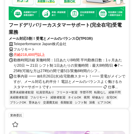
フードデリバリーカスタマーサポート(完全在宅)受電
業務
メール対応5割！受電とメールのバランス◎(TP03R)
Teleperformance Japan株式会社
フルリモート
月給218,400円以上
勤務時間詳細 実働時間：1日あたり8時間 平均勤務日数：1ヶ月あた
り20日 〜 21日 シフト制 1日あたりの実働時間：最大8時間/日 ◆7～
25時(可能な方は27時)の間で週5日/実働8時間のシフ...
仕事内容 ━━ 📅8月26日(水)在宅勤務スタート！━━ 受電がメインで
すが、メール対応も約半分！ 電話とメールのバランスよく働けるカ
スタマーサポートです♪ ━━━━━━━━━━━━━━ 📋 仕事...
業界未経験者歓迎
社員登用あり
フリーター歓迎
学歴不問
転勤なし
経験不問
未経験者歓迎
フルリモート
経験者歓迎
ネイルOK
夜間
研修あり
在宅OK
ブランクOK
育休あり
交通費支給
長期歓迎
シフト制
深夜
ピアスOK
業務委託