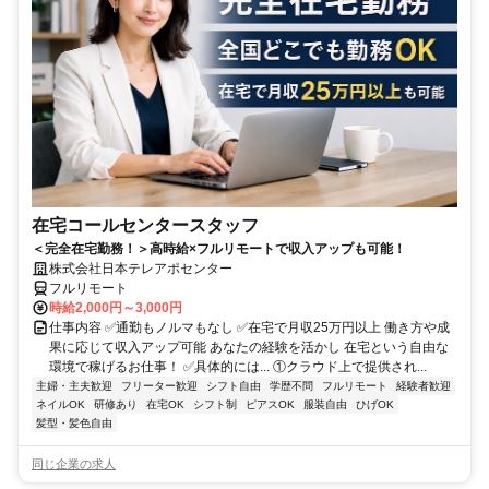
在宅コールセンタースタッフ
＜完全在宅勤務！＞高時給×フルリモートで収入アップも可能！
株式会社日本テレアポセンター
フルリモート
時給2,000円～3,000円
仕事内容 ✅通勤もノルマもなし ✅在宅で月収25万円以上 働き方や成
果に応じて収入アップ可能 あなたの経験を活かし 在宅という自由な
環境で稼げるお仕事！ ✅具体的には... ①クラウド上で提供され...
主婦・主夫歓迎
フリーター歓迎
シフト自由
学歴不問
フルリモート
経験者歓迎
ネイルOK
研修あり
在宅OK
シフト制
ピアスOK
服装自由
ひげOK
髪型・髪色自由
同じ企業の求人