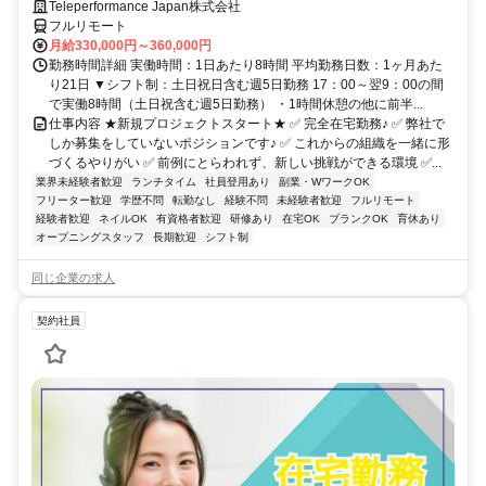
Teleperformance Japan株式会社
フルリモート
月給330,000円～360,000円
勤務時間詳細 実働時間：1日あたり8時間 平均勤務日数：1ヶ月あた
り21日 ▼シフト制：土日祝日含む週5日勤務 17：00～翌9：00の間
で実働8時間（土日祝含む週5日勤務） ・1時間休憩の他に前半...
仕事内容 ★新規プロジェクトスタート★ ✅ 完全在宅勤務♪ ✅ 弊社で
しか募集をしていないポジションです♪ ✅ これからの組織を一緒に形
づくるやりがい ✅ 前例にとらわれず、新しい挑戦ができる環境 ✅...
業界未経験者歓迎
ランチタイム
社員登用あり
副業・WワークOK
フリーター歓迎
学歴不問
転勤なし
経験不問
未経験者歓迎
フルリモート
経験者歓迎
ネイルOK
有資格者歓迎
研修あり
在宅OK
ブランクOK
育休あり
オープニングスタッフ
長期歓迎
シフト制
同じ企業の求人
契約社員