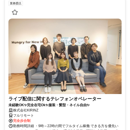
業務委託
ライブ配信に関するテレフォンオペレーター
未経験OK✨完全在宅Ok✨服装・髪型・ネイル自由✨
株式会社KIRINZ
フルリモート
完全歩合制
勤務時間詳細 ・9時～22時の間でフルタイム稼働 できる方を優先い