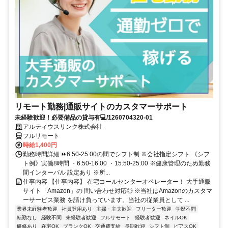
リモート勤務|通販サイトのカスタマーサポート
未経験歓迎！必要備品の貸与有💻/1260704320-01
アルティウスリンク株式会社
フルリモート
時給1,400円
勤務時間詳細 ⏩6:50-25:00の間でシフト制 ※会社指定シフト 《シフ
ト例》実働8時間 ・6:50-16:00 ・15:50-25:00 ※健康管理のため勤務
間インターバル 設定あり ※所...
仕事内容 【仕事内容】 在宅コールセンターオペレーター！ 大手通販
サイト「Amazon」の 問い合わせ対応◎ ※当社はAmazonのカスタマ
ーサービス業務 を請け負っています。当社の従業員として ...
業界未経験者歓迎
社員登用あり
主婦・主夫歓迎
フリーター歓迎
学歴不問
転勤なし
経験不問
未経験者歓迎
フルリモート
経験者歓迎
ネイルOK
研修あり
在宅OK
ブランクOK
交通費支給
長期歓迎
シフト制
ピアスOK