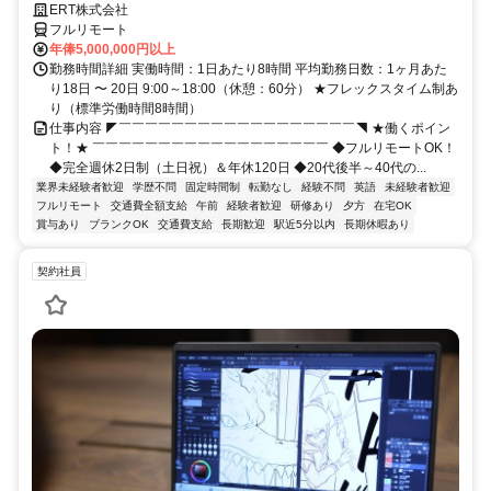
ERT株式会社
フルリモート
年俸5,000,000円以上
勤務時間詳細 実働時間：1日あたり8時間 平均勤務日数：1ヶ月あた
り18日 〜 20日 9:00～18:00（休憩：60分） ★フレックスタイム制あ
り（標準労働時間8時間）
仕事内容 ◤￣￣￣￣￣￣￣￣￣￣￣￣￣￣￣￣￣￣◥ ★働くポイン
ト！★ ￣￣￣￣￣￣￣￣￣￣￣￣￣￣￣￣￣￣ ◆フルリモートOK！
◆完全週休2日制（土日祝）＆年休120日 ◆20代後半～40代の...
業界未経験者歓迎
学歴不問
固定時間制
転勤なし
経験不問
英語
未経験者歓迎
フルリモート
交通費全額支給
午前
経験者歓迎
研修あり
夕方
在宅OK
賞与あり
ブランクOK
交通費支給
長期歓迎
駅近5分以内
長期休暇あり
契約社員