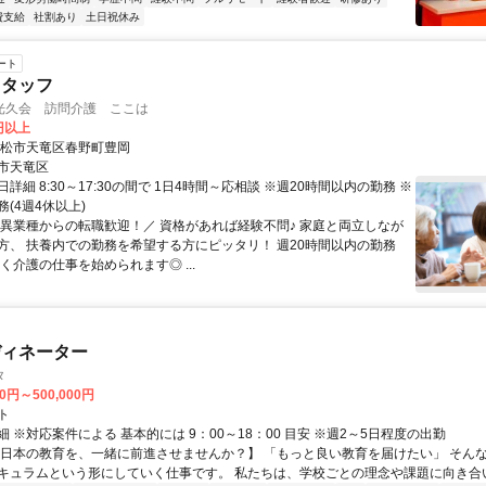
費支給
社割あり
土日祝休み
ート
スタッフ
光久会 訪問介護 ここは
7円以上
浜松市天竜区春野町豊岡
市天竜区
詳細 8:30～17:30の間で 1日4時間～応相談 ※週20時間以内の勤務 ※
(4週4休以上)
＼異業種からの転職歓迎！／ 資格があれば経験不問♪ 家庭と両立しなが
方、 扶養内での勤務を希望する方にピッタリ！ 週20時間以内の勤務
く介護の仕事を始められます◎ ...
ディネーター
タ
00円～500,000円
ト
 ※対応案件による 基本的には 9：00～18：00 目安 ※週2～5日程度の出勤
【日本の教育を、一緒に前進させませんか？】 「もっと良い教育を届けたい」 そん
キュラムという形にしていく仕事です。 私たちは、学校ごとの理念や課題に向き合いな