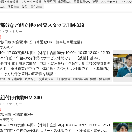
主婦・主夫歓迎
フリーター歓迎
学歴不問
車通勤OK
即日勤務OK
英語
フルリモート
ネイルO
OK
服装自由
髪型・髪色自由
部分など組立後の検査スタッフ/HM-339
ストファミリー
円
JR飯田線 水窪駅 車3分（車通勤OK、無料駐車場完備）
市天竜区
0～17:00(実働8時間) 【休憩】合計60分 10:00～10:05 12:00～12:50
15:05 *午前・午後の5分休憩はサービス休憩です。 【残業】基本な...
仕事内容 電子機器の開発・設計・製造を行う企業で、組立後の検査業務
ます。 座り作業が中心で、体に負担の少ないお仕事です！ ＜具体的な
・はんだ付け箇所の正確性を確認 ・...
OK
固定時間制
残業なし
交通費支給
土日祝休み
履歴書不要
髪型・髪色自由
付け作業/HM-340
ストファミリー
円
R飯田線 水窪駅 車3分
市天竜区
0～17:00(実働8時間) 【休憩】合計60分 10:00～10:05 12:00～12:50
15:05 *午前・午後の5分休憩はサービス休憩です。 ・冷蔵庫・電子レ...