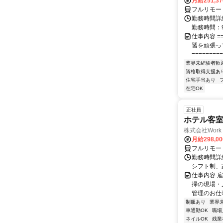
月給251,3
フルリモー
勤務時間詳細
勤務時間：9
仕事内容 ==
習を頑張っ
=========
業界未経験者歓
資格取得支援あ
住宅手当あり
在宅OK
正社員
ホテル客
株式会社Work 
月給298,0
フルリモー
勤務時間詳細
シフト制、
仕事内容 
掃の現場・
管理のお仕事
制服あり
業界
車通勤OK
職場
ネイルOK
残業