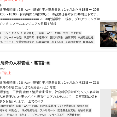
70円～687,525円
ト
 実働時間：1日あたり8時間 平均勤務日数：1ヶ月あたり18日 〜 20日
:00〜18:00（休憩時間 1時間00分） ※残業は基本月20時間以下です。
===================== 20−30代活躍中！ 現在、プログラミング学
ている システムエンジニアを目指す皆様！
==============...
迎
ランチタイム
社員登用あり
副業・WワークOK
主婦・主夫歓迎
り
フリーター歓迎
学歴不問
車通勤OK
固定時間制
経験不問
未経験者歓迎
フルリモート
交通費全額支給
経験者歓迎
ネイルOK
有資格者歓迎
研修あり
室清掃の人材管理・運営計画
rep
00円以上
ト
 実働時間：1日あたり8時間 平均勤務日数：1ヶ月あたり22日 〜 22日
家庭の都合に合わせて組み合わせが可能
雇用形態：正社員 職種：清掃管理/運営、社会科学学術研究 ＼＼✨客室清
人材管理のお仕事✨／／ 札幌市中央区のホテルにて、 客室清掃に係る
をお願いします。 全てのホテ...
未経験者歓迎
副業・WワークOK
60代も応募可
バイク通勤OK
学歴不問
見学可
転勤なし
未経験者歓迎
フルリモート
交通費全額支給
経験者歓迎
なし
研修あり
賞与あり
ブランクOK
70代も応募可
交通費支給