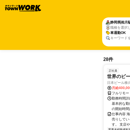
静岡県
相月
職種を選択
車通勤OK
キーワード
28件
正社員
世界のビ
日本ビール株
月給400,0
フルリモー
勤務時間詳細
基本的な勤務
の開始時間は
仕事内容 
売りしてい
す。 支店
業界未経験者歓