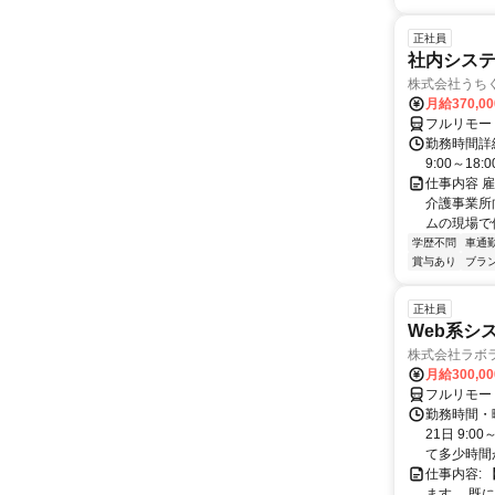
正社員
社内システ
株式会社うち
月給370,0
フルリモー
勤務時間詳細
9:00～18:
仕事内容 雇
介護事業所
ムの現場で
学歴不問
車通勤
賞与あり
ブラ
正社員
Web系シ
株式会社ラボ
月給300,0
フルリモー
勤務時間・
21日 9:
て多少時間が
仕事内容:
ます。 既