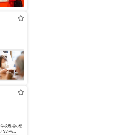
な学校現場の想
がら...