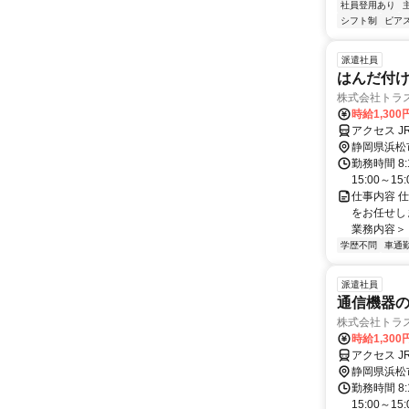
社員登用あり
シフト制
ピアス
派遣社員
はんだ付け
株式会社トラ
時給1,300
アクセス 
静岡県浜松
勤務時間 8:1
15:00～
仕事内容 
をお任せし
業務内容＞ 
学歴不問
車通勤
派遣社員
通信機器の組
株式会社トラ
時給1,300
アクセス J
静岡県浜松
勤務時間 8:1
15:00～