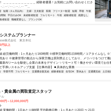
！ ＿＿＿＿＿＿＿＿＿＿＿ 経験者優遇！お気軽にお問い合わせくださ
‥∴‥∵‥∴‥∴‥ ￣...
迎
短期（3ヵ月以内）
主婦・主夫歓迎
長期
フリーター歓迎
短期
早朝
午後
時間制
平日のみOK
未経験者歓迎
フルリモート
午前
経験者歓迎
残業なし
格者歓迎
職種変更なし
ブランクOK
AIシステムプランナー
rtBase株式会社 東京本社
50円以上
ト
細 総労働時間：1ヶ月あたり160時間 ※標準労働時間1日8時間／コアタイムなし 
程あり ※健康管理の観点から深夜労働は原則禁止としており、メリハリをつけて働ける
✨最新AIツールを駆使し企業の未来をデザイン ✨リモート可！働きやすい環境でお仕
ど手厚いスキルアップ支援 【仕事内容】 ■ 具体的な業務 ┈┈┈┈┈┈┈┈┈┈┈┈..
り
学歴不問
フルリモート
交通費全額支給
経験者歓迎
在宅OK
育休あり
交通費支給
土日祝
品・貴金属の買取査定スタッフ
テル
000円～12,000,000円
ト
 実働時間：1日あたり8時間 平均勤務日数：1ヶ月あたり20日 〜 21日