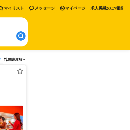
マイリスト
メッセージ
マイページ
求人掲載のご相談
存
関連度順