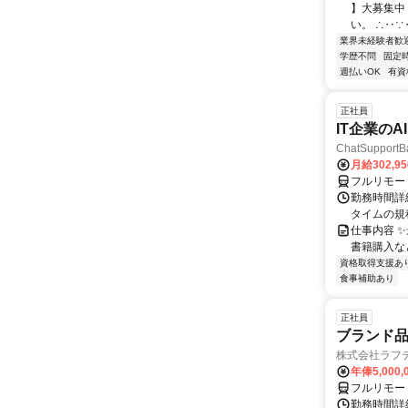
】大募集中
い。 ∴‥∵
業界未経験者歓
学歴不問
固定
週払いOK
有資
正社員
IT企業の
ChatSuppo
月給302,9
フルリモー
勤務時間詳
タイムの規
仕事内容 
書籍購入な
資格取得支援あ
食事補助あり
正社員
ブランド
株式会社ラフ
年俸5,000,
フルリモー
勤務時間詳細