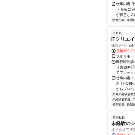
仕事内容 
＞ 基板に
が得意な方に
学歴不問
車通勤
正社員
ITクリエ
株式会社TheNe
月給300,0
フルリモー
勤務時間詳細
（実働8時
てフレック
仕事内容 
迎！PC初
からプロへ
業界未経験者歓
未経験者歓迎
長期歓迎
長期
契約社員
未経験の
株式会社三河