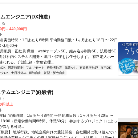
ムエンジニア(DX推進)
くる
00円～440,000円
ト
 実働時間：1日あたり8時間 平均勤務日数：1ヶ月あたり18日 〜 22日
00 休憩60分
用形態：正社員 職種：web/オープンSE、組み込み制御SE、汎用機SE
向け社内システムの開発・運用・保守をお任せします。 有料老人ホー
使われる、介護記録・労務管理...
OK
固定時間制
フルリモート
経験者歓迎
残業なし
有資格者歓迎
在宅OK
ンクOK
土日祝休み
服装自由
髪型・髪色自由
ステムエンジニア(経験者)
ラト
00円以上
ト
曜日: 実働時間：1日あたり8時間 平均勤務日数：1ヶ月あたり20日 〜
00～18:00（所定労働時間8時間、休憩60分） 参加するプロジェクトによっ
異なる可能...
 【概要】 地域行政、地域企業向けの受託開発・自社開発に取り組んでい
に地域企業様へシステムの導入実績がございます。 入社後は、リモート