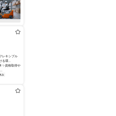
※フレキシブル
環...
事 ✨資格取得や
.
休み