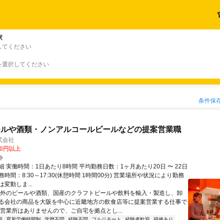
駅
してください
を選択してください
条件保
ールや酒類・ノンアルコールビールなどの提案営業職
式会社
00円以上
ト
 実働時間：1日あたり8時間 平均勤務日数：1ヶ月あたり20日 〜 22日
時間：8:30～17:30(休憩時間 1時間00分) 営業場所や状況により勤務
変動しま...
海外のビールや酒類、国産のクラフトビールや飲料を輸入・製造し、卸
る会社の商品を大阪を中心に近畿地方の飲食店等に提案営業する仕事で
や営業所はありませんので、ご自宅を拠点とし...
迎
変形労働時間制
学歴不問
経験不問
フルリモート
経験者歓迎
研修あり