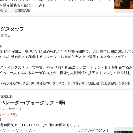
開発業務も可能です。 案件...
ルリモート
交通費支給
ングスタッフ
rrow
ト
細 勤務時間は、案件ごとに決められた配布可能時間内で、ご自身で自由に設定して
くからお昼過ぎまで稼働するスタッフ、お昼から夕方まで稼働するスタッフが混在し
ポスティングスタッフ大募集。 指定された配布エリアに、チラシ・冊子を配布するお
沿って一人で進める屋外作業のため、複雑な人間関係や接客ストレスなく取り組む
バイク通勤OK
学歴不問
車通勤OK
フルリモート
研修あり
長期歓迎
完全歩合制
シフト制
派遣社員
ペレーター(フォークリフト等)
ーマンサポート
円～1,700円
ト
定時間制 8：00～17：00 その他の時間帯あります
∴‥∵‥∴‥∵‥∴‥∴‥ ￣￣￣￣￣￣￣￣￣￣￣ 【 ここがオススメ！