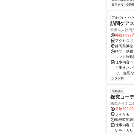
賞与あり
交通
アルバイト・パ
訪問ケア
医療法人社団
時給1,09
アクセス 
静岡県浜松
時間・勤務日
シフト制勤務
仕事内容 
ら働きたい
で、 無理な
シフト制
業務委託
探究コー
株式会社ミエ
月給200,0
フルリモー
勤務時間詳細
仕事内容 
いを、カリ