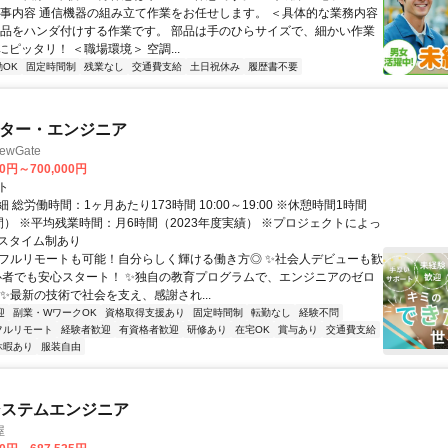
仕事内容 通信機器の組み立て作業をお任せします。 ＜具体的な業務内容
部品をハンダ付けする作業です。 部品は手のひらサイズで、細かい作業
ピッタリ！ ＜職場環境＞ 空調...
OK
固定時間制
残業なし
交通費支給
土日祝休み
履歴書不要
イター・エンジニア
wGate
00円～700,000円
ト
 総労働時間：1ヶ月あたり173時間 10:00～19:00 ※休憩時間1時間
間） ※平均残業時間：月6時間（2023年度実績） ※プロジェクトによっ
スタイム制あり
✨フルリモートも可能！自分らしく輝ける働き方◎ ✨社会人デビューも歓
心者でも安心スタート！ ✨独自の教育プログラムで、エンジニアのゼロ
 ✨最新の技術で社会を支え、感謝され...
迎
副業・WワークOK
資格取得支援あり
固定時間制
転勤なし
経験不問
フルリモート
経験者歓迎
有資格者歓迎
研修あり
在宅OK
賞与あり
交通費支給
休暇あり
服装自由
システムエンジニア
屋