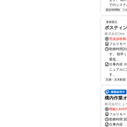
でのシステム
固定時間制
フ
業務委託
ポスティ
株式会社One a
完全歩合制
フルリモー
勤務時間詳
す。 朝早
最低...
仕事内容 
ニュアルに
す...
主婦・主夫歓迎
構内作業オ
株式会社ヒュ
時給1,600
フルリモー
勤務時間 固
仕事内容 