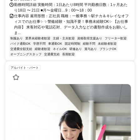
勤務時間詳細 実働時間：1日あたり8時間 平均勤務日数：1ヶ月あた
り18日 〜 21日 ■月〜金曜日…9：00〜18：00
仕事内容 雇用形態：正社員 職種：一般事務 ✨駅チカ＆キレイなオフ
ィスでのお仕事✨ ✨警備経験・知識不要！事務未経験OK✨ 【お仕事
内容】 来客対応や電話応対、データ入力などの書類作成をお願いし
ま...
制服あり
業界未経験者歓迎
主婦・主夫歓迎
資格取得支援あり
フリーター歓迎
バイク通勤OK
学歴不問
車通勤OK
固定時間制
経験不問
未経験者歓迎
交通費全額支給
経験者歓迎
ネイルOK
研修あり
賞与あり
ブランクOK
オープニングスタッフ
交通費支給
長期歓迎
アルバイト・パート