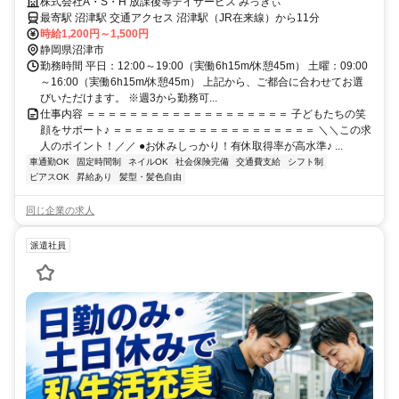
株式会社A・S・H 放課後等デイサービス みっきぃ
最寄駅 沼津駅 交通アクセス 沼津駅（JR在来線）から11分
時給1,200円～1,500円
静岡県沼津市
勤務時間 平日：12:00～19:00（実働6h15m/休憩45m） 土曜：09:00
～16:00（実働6h15m/休憩45m） 上記から、ご都合に合わせてお選
びいただけます。 ※週3から勤務可...
仕事内容 ＝＝＝＝＝＝＝＝＝＝＝＝＝＝＝＝＝＝＝ 子どもたちの笑
顔をサポート♪ ＝＝＝＝＝＝＝＝＝＝＝＝＝＝＝＝＝＝＝ ＼＼この求
人のポイント！／／ ●お休みしっかり！有休取得率が高水準♪ ...
車通勤OK
固定時間制
ネイルOK
社会保険完備
交通費支給
シフト制
ピアスOK
昇給あり
髪型・髪色自由
同じ企業の求人
派遣社員