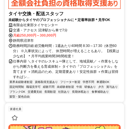
タイヤ交換・配送スタッフ
未経験からタイヤのプロフェッショナルに＊定着率抜群＊見学OK
有限会社東部タイヤセンター
交通・アクセス 沼津駅から車で7分
月給250,000円～300,000円
静岡県沼津市
勤務時間詳細 総労働時間：1週あたり40時間 8:30～17:30（休憩60
分） ※入庫状況によって、 休憩時間が増えることもあり。 【残業は
少なめ】 ＊月平均残業時間3時間程度！
仕事内容 ＼タイヤのレスキュー隊として、地域貢献／ ＜作業をしな
がら判断力を養える育成体制＞ タイヤの『プロフェッショナル』を
育てます ＋消耗品のため、定期需要あり！安定性抜群 ＋作業は習得
すればシ...
業界未経験者歓迎
資格取得支援あり
フリーター歓迎
学歴不問
車通勤OK
固定時間制
職場見学可
経験不問
未経験者歓迎
午前
研修あり
夕方
賞与あり
ブランクOK
交通費支給
長期歓迎
社割あり
長期休暇あり
食事補助あり
髪型・髪色自由
派遣社員