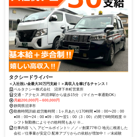
タクシードライバー
＜入社祝い金最大30万円支給！＞高収入を稼げるチャンス！
ベルタクシー株式会社 沼津下本町営業所
交通・アクセス JR沼津駅から徒歩15分 （マイカー車通勤OK）
月給200,000円～600,000円
静岡県沼津市
勤務時間詳細 総労働時間：1ヶ月あたり170時間 ●08：00〜20：00
●08：00〜24：00 ●09：00〜翌1：00（3：00）の間で8時間程度 ※
シフト制勤務によりその他時間もあり ※...
仕事内容 ＼＼ アピールポイント✨ ／／ ✅創業77年◎ 地元に根差した
会社 ✅仕事量が安定◎ 配車アプリからの依頼が増加中！ ✅未経験