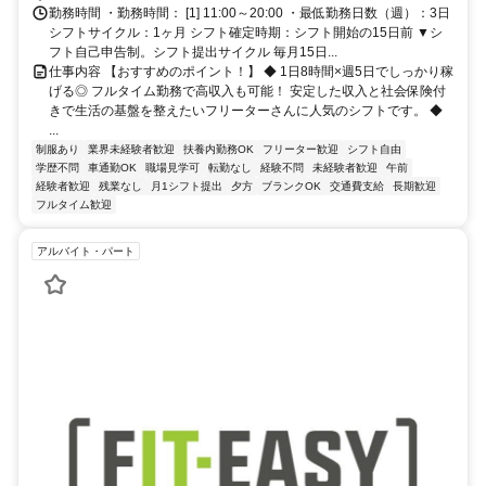
勤務時間 ・勤務時間： [1] 11:00～20:00 ・最低勤務日数（週）：3日
シフトサイクル：1ヶ月 シフト確定時期：シフト開始の15日前 ▼シ
フト自己申告制。シフト提出サイクル 毎月15日...
仕事内容 【おすすめのポイント！】 ◆ 1日8時間×週5日でしっかり稼
げる◎ フルタイム勤務で高収入も可能！ 安定した収入と社会保険付
きで生活の基盤を整えたいフリーターさんに人気のシフトです。 ◆
...
制服あり
業界未経験者歓迎
扶養内勤務OK
フリーター歓迎
シフト自由
学歴不問
車通勤OK
職場見学可
転勤なし
経験不問
未経験者歓迎
午前
経験者歓迎
残業なし
月1シフト提出
夕方
ブランクOK
交通費支給
長期歓迎
フルタイム歓迎
アルバイト・パート