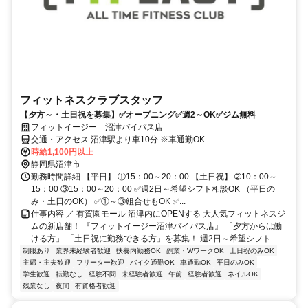
フィットネスクラブスタッフ
【夕方～・土日祝を募集】✅オープニング✅週2～OK✅ジム無料
フィットイージー 沼津バイパス店
交通・アクセス 沼津駅より車10分 ※車通勤OK
時給1,100円以上
静岡県沼津市
勤務時間詳細 【平日】 ①15：00～20：00 【土日祝】 ➁10：00～
15：00 ③15：00～20：00 ✅週2日～希望シフト相談OK （平日の
み・土日のOK） ✅①～③組合せもOK ✅...
仕事内容 ／ 有賀園モール 沼津内にOPENする 大人気フィットネスジ
ムの新店舗！ 『フィットイージー沼津バイパス店』 「夕方からは働
ける方」 「土日祝に勤務できる方」を募集！ 週2日～希望シフト...
制服あり
業界未経験者歓迎
扶養内勤務OK
副業・WワークOK
土日祝のみOK
主婦・主夫歓迎
フリーター歓迎
バイク通勤OK
車通勤OK
平日のみOK
学生歓迎
転勤なし
経験不問
未経験者歓迎
午前
経験者歓迎
ネイルOK
残業なし
夜間
有資格者歓迎