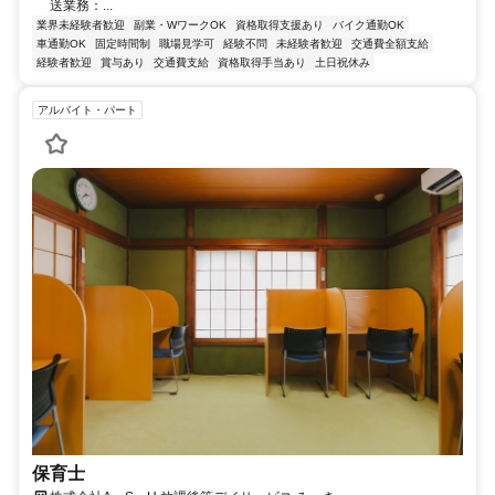
送業務：...
業界未経験者歓迎
副業・WワークOK
資格取得支援あり
バイク通勤OK
車通勤OK
固定時間制
職場見学可
経験不問
未経験者歓迎
交通費全額支給
経験者歓迎
賞与あり
交通費支給
資格取得手当あり
土日祝休み
アルバイト・パート
保育士