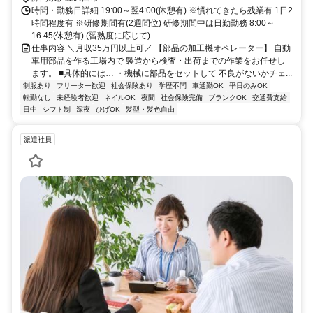
時間・勤務日詳細 19:00～翌4:00(休憩有) ※慣れてきたら残業有 1日2
時間程度有 ※研修期間有(2週間位) 研修期間中は日勤勤務 8:00～
16:45(休憩有) (習熟度に応じて)
仕事内容 ＼月収35万円以上可／ 【部品の加工機オペレーター】 自動
車用部品を作る工場内で 製造から検査・出荷までの作業をお任せし
ます。 ■具体的には… ・機械に部品をセットして 不良がないかチェ...
制服あり
フリーター歓迎
社会保険あり
学歴不問
車通勤OK
平日のみOK
転勤なし
未経験者歓迎
ネイルOK
夜間
社会保険完備
ブランクOK
交通費支給
日中
シフト制
深夜
ひげOK
髪型・髪色自由
派遣社員