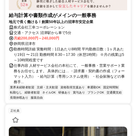
給与計算や書類作成がメインの一般事務
地元で長く働ける！創業50年以上の沼津市安定企業
株式会社三幸コーポレーション
交通・アクセス 沼津駅から車で5分
月給200,000円～240,000円
静岡県沼津市
勤務時間詳細 実働時間：1日あたり8時間 平均勤務日数：1ヶ月あた
り19日 〜 21日 勤務時間 8:30～17:30（休憩1時間） ※月の残業は5
～10時間程度です
仕事内容 人材サービス会社の本社にて、 一般事務・営業サポート業
務をお任せします。 具体的には… ・請求書・契約書の作成（フォー
マット入力） ・給与計算（専用システム使用） ・社会保険などの事
務手...
業界未経験者歓迎
主婦・主夫歓迎
資格取得支援あり
車通勤OK
固定時間制
転勤なし
経験者歓迎
ネイルOK
研修あり
賞与あり
ブランクOK
交通費支給
長期休暇あり
服装自由
正社員