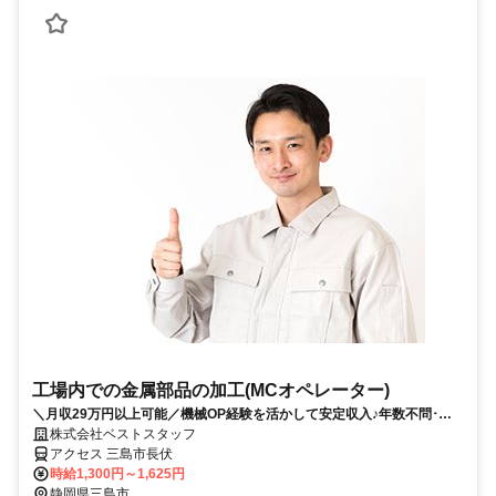
工場内での金属部品の加工(MCオペレーター)
＼月収29万円以上可能／機械OP経験を活かして安定収入♪年数不問･ブ
ランクOK！モクモクできる単純作業！
株式会社ベストスタッフ
アクセス 三島市長伏
時給1,300円～1,625円
静岡県三島市