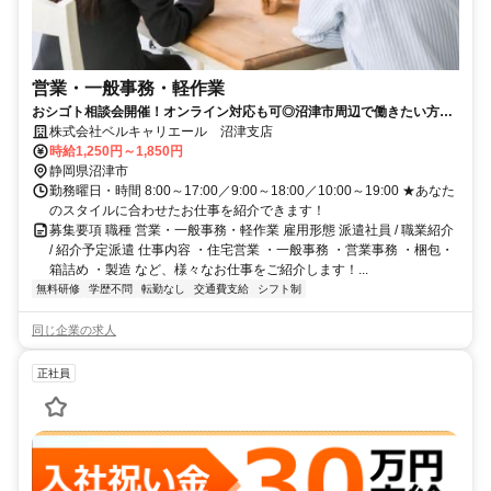
営業・一般事務・軽作業
おシゴト相談会開催！オンライン対応も可◎沼津市周辺で働きたい方、
お気軽にご相談ください！
株式会社ベルキャリエール 沼津支店
時給1,250円～1,850円
静岡県沼津市
勤務曜日・時間 8:00～17:00／9:00～18:00／10:00～19:00 ★あなた
のスタイルに合わせたお仕事を紹介できます！
募集要項 職種 営業・一般事務・軽作業 雇用形態 派遣社員 / 職業紹介
/ 紹介予定派遣 仕事内容 ・住宅営業 ・一般事務 ・営業事務 ・梱包・
箱詰め ・製造 など、様々なお仕事をご紹介します！...
無料研修
学歴不問
転勤なし
交通費支給
シフト制
同じ企業の求人
正社員