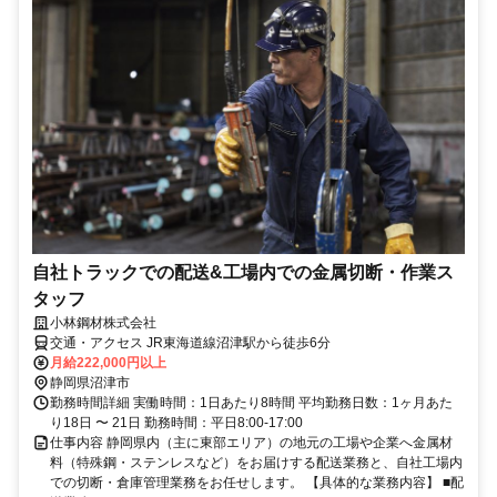
自社トラックでの配送&工場内での金属切断・作業ス
タッフ
小林鋼材株式会社
交通・アクセス JR東海道線沼津駅から徒歩6分
月給222,000円以上
静岡県沼津市
勤務時間詳細 実働時間：1日あたり8時間 平均勤務日数：1ヶ月あた
り18日 〜 21日 勤務時間：平日8:00-17:00
仕事内容 静岡県内（主に東部エリア）の地元の工場や企業へ金属材
料（特殊鋼・ステンレスなど）をお届けする配送業務と、自社工場内
での切断・倉庫管理業務をお任せします。 【具体的な業務内容】 ■配