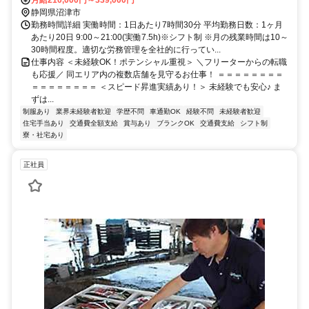
静岡県沼津市
勤務時間詳細 実働時間：1日あたり7時間30分 平均勤務日数：1ヶ月
あたり20日 9:00～21:00(実働7.5h)※シフト制 ※月の残業時間は10～
30時間程度。適切な労務管理を全社的に行ってい...
仕事内容 ＜未経験OK！ポテンシャル重視＞ ＼フリーターからの転職
も応援／ 同エリア内の複数店舗を見守るお仕事！ ＝＝＝＝＝＝＝＝
＝＝＝＝＝＝＝＝ ＜スピード昇進実績あり！＞ 未経験でも安心♪ ま
ずは...
制服あり
業界未経験者歓迎
学歴不問
車通勤OK
経験不問
未経験者歓迎
住宅手当あり
交通費全額支給
賞与あり
ブランクOK
交通費支給
シフト制
寮・社宅あり
正社員