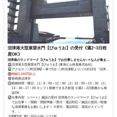
沼津港大型展望水門【びゅうお】の受付《週2~3日程
度OK》
沼津港のランドマーク【びゅうお】でお仕事しませんか♪々な人が集まる
にぎやかな職場で安心勤務◎受付スタッフさん募集
沼津港大型展望水門【びゅうお】(東海ビル保善株式会社)
アクセス: ◇JR沼津駅～車で5分 ◇JR沼津駅よりバス約10分「沼津
港」下車 ◇東名高速道路沼津ICより約25分
時給1,100円以上
静岡県沼津市
勤務時間・曜日: （1）9：00～12：00 （2）10：00～13：30 （2）
13：30～17：00 ※シフト勤務できる方歓迎 ※週2～3日勤務から相
談OK
仕事内容: ［パート］施設の受付 沼津港のランドマーク【びゅうお】
でお仕事！ ✅開館・閉館準備 ✅受付・電話対応 ✅施設の巡回 ✅軽微
な清掃業務をお願いします！ ※受付、電話対応、巡回がメインで
す。...
交通費支給
週2・3日からOK
シフト制