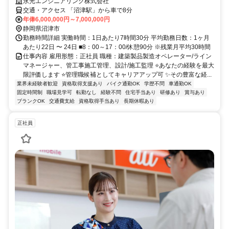
永光エンジニアリング株式会社
交通・アクセス 「沼津駅」から車で8分
年俸6,000,000円～7,000,000円
静岡県沼津市
勤務時間詳細 実働時間：1日あたり7時間30分 平均勤務日数：1ヶ月
あたり22日 〜 24日 ■8：00～17：00/休憩90分 ※残業月平均30時間
仕事内容 雇用形態：正社員 職種：建築製品製造オペレーター/ライン
マネージャー、管工事施工管理、設計/施工監理 ⭐あなたの経験を最大
限評価します ⭐管理職候補としてキャリアアップ可 ✨その豊富な経...
業界未経験者歓迎
資格取得支援あり
バイク通勤OK
学歴不問
車通勤OK
固定時間制
職場見学可
転勤なし
経験不問
住宅手当あり
研修あり
賞与あり
ブランクOK
交通費支給
資格取得手当あり
長期休暇あり
正社員