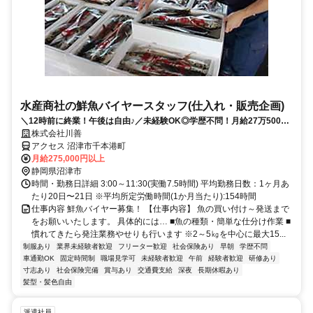
水産商社の鮮魚バイヤースタッフ(仕入れ・販売企画)
＼12時前に終業！午後は自由♪／未経験OK◎学歴不問！月給27万5000
円以上!経験不問☆土曜固定休み♪
株式会社川善
アクセス 沼津市千本港町
月給275,000円以上
静岡県沼津市
時間・勤務日詳細 3:00～11:30(実働7.5時間) 平均勤務日数：1ヶ月あ
たり20日〜21日 ※平均所定労働時間(1か月当たり):154時間
仕事内容 鮮魚バイヤー募集！ 【仕事内容】 魚の買い付け～発送まで
をお願いいたします。 具体的には… ■魚の種類・簡単な仕分け作業 ■
慣れてきたら発注業務やせりも行います ※2～5㎏を中心に最大15...
制服あり
業界未経験者歓迎
フリーター歓迎
社会保険あり
早朝
学歴不問
車通勤OK
固定時間制
職場見学可
未経験者歓迎
午前
経験者歓迎
研修あり
寸志あり
社会保険完備
賞与あり
交通費支給
深夜
長期休暇あり
髪型・髪色自由
派遣社員