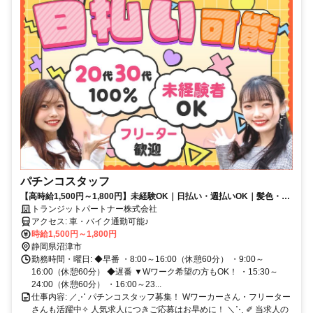
パチンコスタッフ
【高時給1,500円～1,800円】未経験OK｜日払い・週払いOK｜髪色・ネ
イル自由、ピアスOK｜履歴書不要✦
トランジットパートナー株式会社
アクセス: 車・バイク通勤可能♪
時給1,500円～1,800円
静岡県沼津市
勤務時間・曜日: ◆早番 ・8:00～16:00（休憩60分） ・9:00～
16:00（休憩60分） ◆遅番 ▼Wワーク希望の方もOK！ ・15:30～
24:00（休憩60分） ・16:00～23...
仕事内容: ／⋰ パチンコスタッフ募集！ Wワーカーさん・フリーター
さんも活躍中✧ 人気求人につきご応募はお早めに！ ＼⋱ ✐ 当求人の