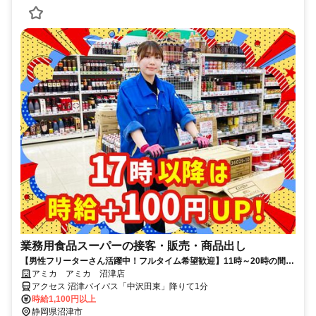
業務用食品スーパーの接客・販売・商品出し
【男性フリーターさん活躍中！フルタイム希望歓迎】11時～20時の間で
1日6h～勤務OK！しっかりシフトで安定収入GET！17時～時給100円
アミカ アミカ 沼津店
UP！土日祝は50円UP！＜安定して働きたい方＞＜長く腰を据えて働き
アクセス 沼津バイパス「中沢田東」降りて1分
たい方＞にピッタリ◎
時給1,100円以上
静岡県沼津市