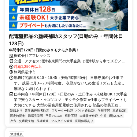
配電盤部品の塗装補助スタッフ(日勤のみ・年間休日
128日)
年間休日128日♪日勤のみ＆モクモク作業！
株式会社アフレックス
交通・アクセス 沼津市東間門の大手企業（沼津駅から車で10分／当
社派遣先）
時給1,250円以上
静岡県沼津市
勤務時間詳細 8:10～16:45（実働7時間45分） 日勤専属のお仕事で
す。 残業は月0～20時間程度。 夜勤がないため生活リズムも安定し
無理なく続けられます。
仕事内容 ⭐年間休日128日 ⭐日勤のみ・土日休み ⭐未経験OK！大手企
業で安心スタート ⭐コツコツ・モクモク作業 ⭐仕事もプライベートも
大切にできる 大型の業務用配電盤に使用される 部品の塗装工程...
制服あり
業界未経験者歓迎
フリーター歓迎
バイク通勤OK
学歴不問
車通勤OK
固定時間制
職場見学可
平日のみOK
経験不問
未経験者歓迎
午前
週払いOK
夕方
交通費支給
長期歓迎
フルタイム歓迎
長期休暇あり
派遣社員