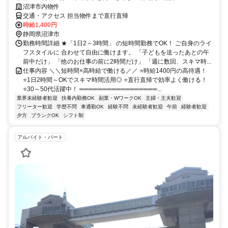
沼津市内物件
交通・アクセス 担当物件まで直行直帰
時給1,400円
静岡県沼津市
勤務時間詳細 ★「1日2～3時間」 の短時間勤務でOK！ ご自身のライ
フスタイルに 合わせて自由に働けます。 「子どもを送ったあとの午
前中だけ」 「他のお仕事の前に2時間だけ」 「週に数回、スキマ時...
仕事内容 ＼＼短時間×高時給で働ける／／ ⭐時給1400円の高待遇！
⭐1日2時間～OKでスキマ時間活用◎ ⭐直行直帰で効率よく働ける！
⭐30～50代活躍中！ ═════════════════...
業界未経験者歓迎
扶養内勤務OK
副業・WワークOK
主婦・主夫歓迎
フリーター歓迎
学歴不問
車通勤OK
経験不問
未経験者歓迎
午前
経験者歓迎
夕方
ブランクOK
シフト制
アルバイト・パート