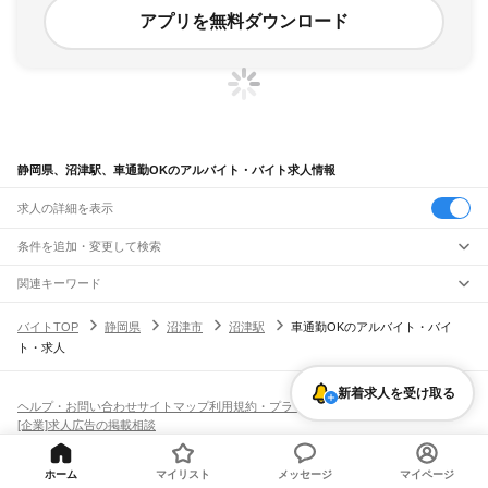
アプリを無料ダウンロード
静岡県、沼津駅、車通勤OKのアルバイト・バイト求人情報
求人の詳細を表示
条件を追加・変更して検索
市区町村を追加・変更
関連キーワード
完全在宅ワーク 全国
シール貼り 在宅
現在地周辺
ガチャガチャ
犬カフェ
静岡県
駅を追加・変更
バイトTOP
静岡県
沼津市
沼津駅
車通勤OKのアルバイト・バイ
静岡県
すべて
ト・求人
静岡市
すべて
職種を追加・変更
JR東海道本線(東京～熱海)
葵区
駿河区
清水区
熱海駅
飲食・フードサービス
新着求人を受け取る
浜松市
すべて
特徴を追加・変更
飲食・フードサービス
すべて
ヘルプ・お問い合わせ
サイトマップ
利用規約・プライバシーポリシー
JR身延線
中央区
浜名区
天竜区
ホールスタッフ
キッチンスタッフ
皿洗い・洗い場
精肉・鮮魚加工
給食調理
人気
[企業]求人広告の掲載相談
富士駅
柚木駅
竪堀駅
入山瀬駅
富士根駅
源道寺駅
富士宮駅
西富士宮駅
沼久保駅
雇用形態を追加・変更
パン屋（ベーカリー）
フードカウンター販売員
バー（BAR）・バーテンダー
沼津市
熱海市
三島市
富士宮市
伊東市
島田市
富士市
磐田市
焼津市
掛川市
藤枝市
日払いOK
高校生歓迎
学生歓迎
深夜の仕事
髪型・髪色自由
ひげOK
ネイルOK
芝川駅
稲子駅
飲食店補助（開店・閉店準備）
飲食店（店長・マネージャー）
御殿場市
袋井市
下田市
裾野市
湖西市
伊豆市
御前崎市
菊川市
伊豆の国市
ピアスOK
アルバイト・パート
履歴書不要
オープニングスタッフ
留学生・外国人活躍中
都道府県を変更
営業・販売
JR飯田線(豊橋～天竜峡)
ホーム
マイリスト
メッセージ
マイページ
牧之原市
芝川町
新居町
賀茂郡
田方郡
駿東郡
榛原郡
周智郡
勤務期間
正社員