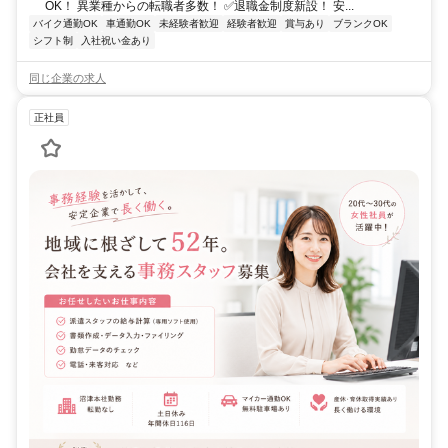
OK！ 異業種からの転職者多数！ ✅退職金制度新設！ 安...
バイク通勤OK
車通勤OK
未経験者歓迎
経験者歓迎
賞与あり
ブランクOK
シフト制
入社祝い金あり
同じ企業の求人
正社員