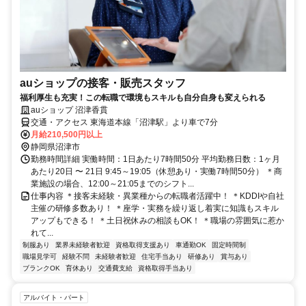
auショップの接客・販売スタッフ
福利厚生も充実！この転職で環境もスキルも自分自身も変えられる
auショップ 沼津香貫
交通・アクセス 東海道本線「沼津駅」より車で7分
月給210,500円以上
静岡県沼津市
勤務時間詳細 実働時間：1日あたり7時間50分 平均勤務日数：1ヶ月
あたり20日 〜 21日 9:45～19:05（休憩あり・実働7時間50分） ＊商
業施設の場合、12:00～21:05までのシフト...
仕事内容 ＊接客未経験・異業種からの転職者活躍中！ ＊KDDIや自社
主催の研修多数あり！ ＊座学・実務を繰り返し着実に知識もスキル
アップもできる！ ＊土日祝休みの相談もOK！ ＊職場の雰囲気に惹か
れて...
制服あり
業界未経験者歓迎
資格取得支援あり
車通勤OK
固定時間制
職場見学可
経験不問
未経験者歓迎
住宅手当あり
研修あり
賞与あり
ブランクOK
育休あり
交通費支給
資格取得手当あり
アルバイト・パート