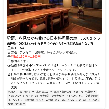
狩野川を見ながら働ける日本料理屋のホールスタッフ
未経験もOK◎オシャレな料亭でイチから学べる◎絶品まかない有
蓮.TETSU
交通・アクセス 「沼津駅」から徒歩8分／車通勤可
時給1,150円～1,300円
静岡県沼津市
勤務時間詳細 ◆17:30～23:00 ＊週1日～ＯＫ！ ＊勤務できる日をＬ
ＩＮＥでやり取りＯＫ！予定も立てやすいですよ♪
仕事内容 ◆狩野川沿いにあるお洒落な料亭◆ 笑顔が絶えないお店！
和食が好きな方必見♪ 簡単な調理や盛り付け、お客様のご案内、注文
取りなどをお任せします。 未経験でもしっかりお教えしますので大
丈夫！ ...
制服あり
週1日からOK
土日祝のみOK
主婦・主夫歓迎
学歴不問
車通勤OK
平日のみOK
経験不問
未経験者歓迎
経験者歓迎
ネイルOK
夕方
交通費支給
まかないあり
長期歓迎
フルタイム歓迎
週2・3日からOK
シフト制
ピアスOK
髪型・髪色自由