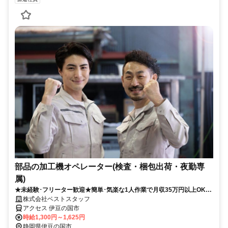
部品の加工機オペレーター(検査・梱包出荷・夜勤専
属)
★未経験･フリーター歓迎★簡単･気楽な1人作業で月収35万円以上OK!
土日休み×空調完備！20～40代男性活躍中
株式会社ベストスタッフ
アクセス 伊豆の国市
時給1,300円～1,625円
静岡県伊豆の国市