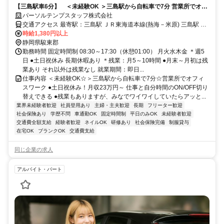
【三島駅車6分】 ＜未経験OK ＞三島駅から自転車で7分 営業所でオフ
ィスワーク
パーソルテンプスタッフ株式会社
交通アクセス 最寄駅：三島駅 ＪＲ東海道本線(熱海－米原) 三島駅 車
時給1,380円以上
6分 車通勤可能 ●無料駐車場をご利用いただけます♪
静岡県駿東郡
勤務時間 固定時間制 08:30～17:30（休憩01:00） 月火水木金 ＊週5
日 ●土日祝休み 長期休暇あり ＊残業：月5～10時間 ●月末～月初は残
業あり それ以外は残業なし 就業期間：即日...
仕事内容 ＜未経験OK☆＞三島駅から自転車で7分☆営業所でオフィ
スワーク ●土日祝休み！月収23万円～ 仕事と自分時間のON/OFF切り
替えできる ●残業もありますが、みなでワイワイしていたらアッと...
業界未経験者歓迎
社員登用あり
主婦・主夫歓迎
長期
フリーター歓迎
社会保険あり
学歴不問
車通勤OK
固定時間制
平日のみOK
未経験者歓迎
交通費全額支給
経験者歓迎
ネイルOK
研修あり
社会保険完備
制服貸与
在宅OK
ブランクOK
交通費支給
同じ企業の求人
アルバイト・パート