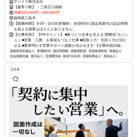
くり全体を繋ぐ架け橋になりませんか ✅月給32～40万円✅完全週休2日
デバイス株式会社
制（水・木）✅充実の福利厚生有
【最寄り駅】 ・三島広小路駅
月給320,000円～400,000円
静岡県三島市
【勤務時間】 9:00～18:00(実働8h：休憩60分) 固定残業代の設定時間
を超える残業はほとんどありません。
【仕事内容】 【PRポイント】 ■家づくり全体を支える“調整役”ポジシ
ョン ■営業・工務・お客様をつなぐ仕事 ■段取り力・先回り力が活か
せる ■業界問わず営業サポート経験が活かせます 【仕事内容詳細...
資格取得支援あり
車通勤OK
固定時間制
経験者歓迎
有資格者歓迎
研修あり
社会保険完備
賞与あり
交通費支給
駅近5分以内
長期休暇あり
昇給あり
正社員