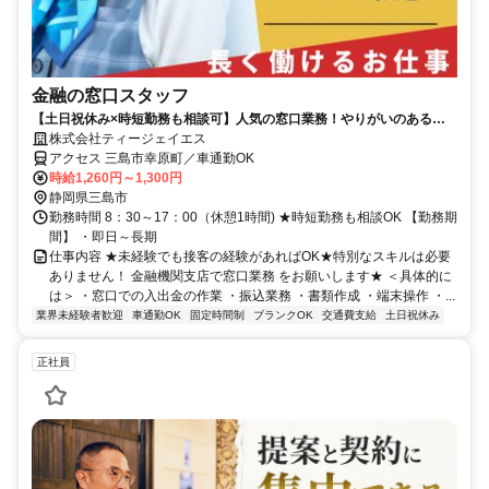
金融の窓口スタッフ
【土日祝休み×時短勤務も相談可】人気の窓口業務！やりがいのあるお
仕事です♪
株式会社ティージェイエス
アクセス 三島市幸原町／車通勤OK
時給1,260円～1,300円
静岡県三島市
勤務時間 8：30～17：00（休憩1時間) ★時短勤務も相談OK 【勤務期
間】 ・即日～長期
仕事内容 ★未経験でも接客の経験があればOK★特別なスキルは必要
ありません！ 金融機関支店で窓口業務 をお願いします★ ＜具体的に
は＞ ・窓口での入出金の作業 ・振込業務 ・書類作成 ・端末操作 ・...
業界未経験者歓迎
車通勤OK
固定時間制
ブランクOK
交通費支給
土日祝休み
正社員