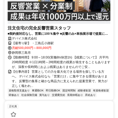
注文住宅の完全反響営業スタッフ
■契約後対応なし、営業に100％集中 ■反響のみ×単独展示場で提案に専
念 ■水木連休の完全週休2日で続けやすい
デバイス株式会社
【最寄り駅】 ・三島広小路駅
月給500,000円～800,000円
静岡県三島市
【勤務時間】 9:00～18:00(実働8h/休憩1h) 【残業について】 月平均
20時間程度 ※1日1時間～2時間程度の残業が発生することもあります
が、深夜や長時間におよぶ残業はありませんのでご安...
【仕事内容】 営業としての力を最大化できる場所を探している方
へ。 デバイス株式会社なら「営業だけ」に集中できる環境がありま
す。 反響型の集客と確かな商品力に支えられた提案営業で、努力が
正しく報われ...
資格取得支援あり
車通勤OK
即日勤務OK
固定時間制
経験者歓迎
有資格者歓迎
研修あり
社会保険完備
賞与あり
交通費支給
長期休暇あり
昇給あり
正社員