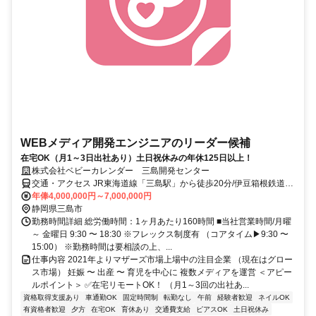
WEBメディア開発エンジニアのリーダー候補
在宅OK（月1～3日出社あり）土日祝休みの年休125日以上！
株式会社ベビーカレンダー 三島開発センター
交通・アクセス JR東海道線「三島駅」から徒歩20分/伊豆箱根鉄道
「三島田町駅」から徒歩10分
年俸4,000,000円～7,000,000円
静岡県三島市
勤務時間詳細 総労働時間：1ヶ月あたり160時間 ■当社営業時間/月曜
～ 金曜日 9:30 〜 18:30 ※フレックス制度有 （コアタイム▶9:30 〜
15:00） ※勤務時間は要相談の上、...
仕事内容 2021年よりマザーズ市場上場中の注目企業 （現在はグロー
ス市場） 妊娠 〜 出産 〜 育児を中心に 複数メディアを運営 ＜アピー
ルポイント＞ ✅在宅リモートOK！ （月1～3回の出社あ...
資格取得支援あり
車通勤OK
固定時間制
転勤なし
午前
経験者歓迎
ネイルOK
有資格者歓迎
夕方
在宅OK
育休あり
交通費支給
ピアスOK
土日祝休み