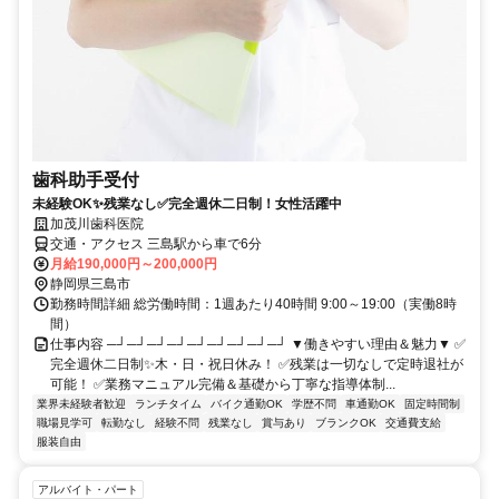
歯科助手受付
未経験OK✨残業なし✅完全週休二日制！女性活躍中
加茂川歯科医院
交通・アクセス 三島駅から車で6分
月給190,000円～200,000円
静岡県三島市
勤務時間詳細 総労働時間：1週あたり40時間 9:00～19:00（実働8時
間）
仕事内容 ─┘─┘─┘─┘─┘─┘─┘─┘─┘ ▼働きやすい理由＆魅力▼ ✅
完全週休二日制✨木・日・祝日休み！ ✅残業は一切なしで定時退社が
可能！ ✅業務マニュアル完備＆基礎から丁寧な指導体制...
業界未経験者歓迎
ランチタイム
バイク通勤OK
学歴不問
車通勤OK
固定時間制
職場見学可
転勤なし
経験不問
残業なし
賞与あり
ブランクOK
交通費支給
服装自由
アルバイト・パート