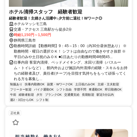
ホテル清掃スタッフ 経験者歓迎
経験者歓迎！主婦さん活躍中♪夕方前に退社！Wワーク◎
ホテルマッシモ三島
交通・アクセス 三島駅から徒歩2分
時給1,150円～1,500円
静岡県三島市
勤務時間詳細 【勤務時間】9：45～15：00（内30分昼休憩あり） ※
勤務時間・曜日の選択ＯＫ！ シフトは自由なので働きやすさ抜群 ※
平日のみや土日祝のみＯＫ ■1日あたりの勤務時間4時間45...
仕事内容 客室内清掃、ベッドメイキング、水回り清掃（バスルー
ム・トイレなど）、館内外および施設内外清掃の経験・スキルをお持
ちの経験者及び、責任者(チーフ)を目指す気持ちをもって頑張ってく
れる方を募集し...
制服あり
扶養内勤務OK
副業・WワークOK
土日祝のみOK
主婦・主夫歓迎
フリーター歓迎
バイク通勤OK
シフト自由
学歴不問
車通勤OK
即日勤務OK
午前
経験者歓迎
夕方
ブランクOK
交通費支給
長期歓迎
駅近5分以内
週2・3日からOK
シフト制
正社員