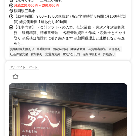
福利厚生あり
【最寄り駅】 ・三島広小路駅
月給220,000円～260,000円
静岡県三島市
【勤務時間】 9:00～18:00(休憩1h) 所定労働時間:8時間 (月160時間計
算) 総労働時間:1週あたり40時間
【仕事内容】 ・会計ソフトへの入力、仕訳業務 ・月次／年次決算業
務 ・経費精算、請求書管理 ・各種管理資料の作成 ・税理士とのやり
取り ※業務は段階的に引き継ぎます ※顧問税理士と連携しながら進
めら...
資格取得支援あり
車通勤OK
固定時間制
経験者歓迎
有資格者歓迎
研修あり
社会保険完備
賞与あり
交通費支給
駅近5分以内
長期休暇あり
昇給あり
アルバイト・パート