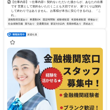
【仕事内容】 ✨仕事内容✨ 契約をいただいた後からが、あなたの出番
です 営業として契約をいただくことも大切ですが、 家づくりは契約
して終わりではありません。 お客様が本当に安心できるのは、 「こ
れ...
資格取得支援あり
車通勤OK
固定時間制
経験者歓迎
有資格者歓迎
研修あり
社会保険完備
賞与あり
交通費支給
駅近5分以内
長期休暇あり
昇給あり
派遣社員