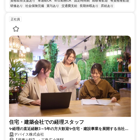
資格取得支援あり
車通勤OK
即日勤務OK
固定時間制
経験者歓迎
有資格者歓迎
研修あり
社会保険完備
賞与あり
交通費支給
長期休暇あり
昇給あり
正社員
住宅・建築会社での経理スタッフ
✨経理の直近経験3～5年の方大歓迎✨住宅・建設事業を展開する当社に
て募集中 ✅月給22万円〜✅完全週休2日制(土日祝)／年休125日✅充実の
デバイス株式会社