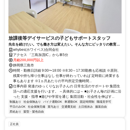
放課後等デイサービスの子どもサポートスタッフ
先生を続けたい。でも働き方は変えたい。そんな方にピッタリの教育支
援◎残業ほぼなし／持ち帰り仕事なし
whybes(ホワイベス)合同会社
アクセス 「三島加茂IC」から車5分
月給200,000円以上
静岡県三島市
時間・勤務日詳細 9:00〜18:00 ※8:30～17:30勤務も応相談 ※原則、
残業や持ち帰り仕事はなし 仕事が終わっていれば 定時前に終業する
事もあります ※1ヵ月あたりの平均所定労働時間...
仕事内容 発達のゆっくりなお子さんの 日常生活のサポートや 集団生
活への適応支援を行います。 ～具体的には～ ■お子さん毎の計画に沿
った 支援・指導 ■遊びや学習を通じ 集団活動・社会性を伸ばす...
制服あり
社会保険あり
バイク通勤OK
車通勤OK
固定時間制
職場見学可
平日のみOK
社会保険完備
賞与あり
交通費支給
土日祝休み
服装自由
昇給あり
髪型・髪色自由
正社員