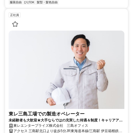
服装自由
ひげOK
髪型・髪色自由
正社員
東レ三島工場での製造オペレーター
未経験者も大歓迎★大手ならではの充実した待遇＆制度！キャリアアッ
プ可能な職場！
東レエンタープライズ株式会社 三島オフィス
アクセス 三島駅北口より徒歩5分JR東海道本線/三島駅 伊豆箱根鉄道