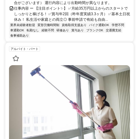
合がございます） 運行内容により出勤時間が異なります。
仕事内容 ー 【注目ポイント✨】 ✅月給35万円以上からのスタートで
しっかりと稼げる！ ✅賞与年2回（昨年度実績3.3ヶ月） ✅基本土日祝
休み！ 私生活や家庭との両立◎ 事前申請で有給も自由...
業界未経験者歓迎
変形労働時間制
資格取得支援あり
バイク通勤OK
学歴不問
車通勤OK
転勤なし
経験不問
研修あり
賞与あり
ブランクOK
交通費支給
食事補助あり
アルバイト・パート