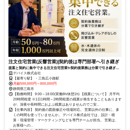
注文住宅営業(反響営業)|契約後は専門部署へ引き継ぎ
提案と契約に集中できる注文住宅営業✨契約後業務は分業で引き継ぎ✨
✅飛び込み・テレアポなしの反響営業✅水・木連休の完全週休2日制
デバイス株式会社
【最寄り駅】 ・三島広小路駅
月給500,000円～800,000円
静岡県三島市
【勤務時間】 9:00～18:00(実働8h/休憩1h) 【残業について】 月平均
20時間程度 ※1日1時間～2時間程度の残業が発生することもあります
が、深夜や長時間におよぶ残業はありませんのでご安...
【仕事内容】 契約後の図面修正や現場対応。 営業以外の仕事に、多
くの時間を使っていませんか。 デバイス株式会社では、設計・積
算・現場管理・マーケティングなどを専門チームが担当。 営業は、
お客様への...