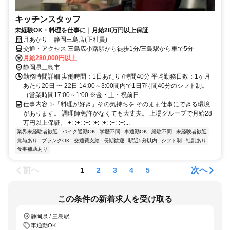
キッチンスタッフ
未経験OK・料理を仕事に｜月給28万円以上保証
月あかり 静岡三島店(正社員)
交通・アクセス 三島広小路駅から徒歩1分/三島駅から車で5分
月給280,000円以上
静岡県三島市
勤務時間詳細 実働時間：1日あたり7時間40分 平均勤務日数：1ヶ月
あたり20日 〜 22日 14:00～3:00間内で1日7時間40分のシフト制。
（営業時間17:00～1:00 ※金・土・祝前日...
仕事内容 ✨「料理が好き」その気持ちを そのまま仕事にできる環境
があります。 調理師免許がなくても大丈夫。 上場グループで月給28
万円以上保証。 +:-:+:-:+:-:+:-:+:-:+:-:+:...
業界未経験者歓迎
バイク通勤OK
学歴不問
車通勤OK
経験不問
未経験者歓迎
賞与あり
ブランクOK
交通費支給
長期歓迎
駅近5分以内
シフト制
社割あり
食事補助あり
前へ
次へ
1
2
3
4
5
この条件の新着求人を受け取る
静岡県 / 三島駅
車通勤OK