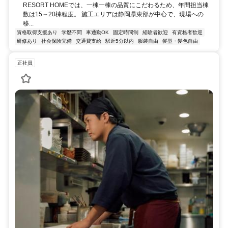
RESORT HOMEでは、一棟一棟の品質にこだわるため、年間担当棟
数は15～20棟程度。 施工エリアは静岡県東部が中心で、現場への
移...
資格取得支援あり
学歴不問
車通勤OK
固定時間制
経験者歓迎
有資格者歓迎
研修あり
社会保険完備
交通費支給
駅近5分以内
服装自由
髪型・髪色自由
正社員