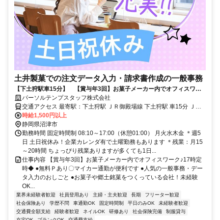
土井製菓での注文データ入力・請求書作成の一般事務
【下土狩駅車15分】 【賞与年3回】お菓子メーカー内でオフィスワー
ク！17時定時◆
パーソルテンプスタッフ株式会社
交通アクセス 最寄駅：下土狩駅 ＪＲ御殿場線 下土狩駅 車15分 ＪＲ
時給1,500円以上
御殿場線 大岡(静岡県)駅 車15分 車通勤可能 敷地内に無料Ｐあり◎
静岡県沼津市
勤務時間 固定時間制 08:10～17:00（休憩01:00） 月火水木金 ＊週5
日 土日祝休み！企業カレンダ有で土曜勤務もあります ＊残業：月15
～20時間 ちょっぴり残業ありますが多くても1日...
仕事内容 【賞与年3回】お菓子メーカー内でオフィスワーク♪17時定
時◆ ●無料Ｐあり〇マイカー通勤が便利です ●人気の一般事務・デー
タ入力のおしごと ●お菓子や郷土銘菓をつくっている会社！未経験
OK...
業界未経験者歓迎
社員登用あり
主婦・主夫歓迎
長期
フリーター歓迎
社会保険あり
学歴不問
車通勤OK
固定時間制
平日のみOK
未経験者歓迎
交通費全額支給
経験者歓迎
ネイルOK
研修あり
社会保険完備
制服貸与
在宅OK
ブランクOK
交通費支給