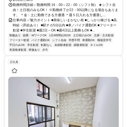
勤務時間詳細 ✅勤務時間 16：00～22：00（シフト制） ★シフト自
由！土日祝のみもOK！ ※勤務終了が22：00以降になる場合もありま
す。 ＊金・土に勤務できる方優遇 ＊週５日入れる方優遇し...
仕事内容 ✅魅力ポイント ■美味しいまかない有 ■しっかり稼げる ■高
時給（昇給あり） ■駅チカ5分以内 ■車／バイク通勤OK ■フリーター
歓迎 ■学生歓迎 ■週2日～OK ■週4日以上勤務もOK ■...
制服あり
副業・WワークOK
1日4時間以内OK
土日祝のみOK
主婦・主夫歓迎
フリーター歓迎
バイク通勤OK
シフト自由
学歴不問
車通勤OK
職場見学可
平日のみOK
学生歓迎
転勤なし
未経験者歓迎
経験者歓迎
ネイルOK
有資格者歓迎
研修あり
夕方
正社員