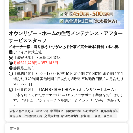
オウンリゾートホームの住宅メンテナンス・アフター
サービススタッフ
✅ オーナー様に寄り添うやりがいある仕事✅ 完全週休2日制（水木祝）
✅ 年収450万円～500万円スタート
デバイス株式会社
【最寄り駅】 ・三島広小路駅
月給321,428円～357,142円
静岡県三島市
【勤務時間】 8:00～17:00(休憩1h) 所定労働時間:8時間 総労働時間:1
週あたり40時間 実働時間:1日あたり8時間 平均勤務日数:1ヶ月あたり
20日〜21日
【仕事内容】 「OWN RESORT HOME（オウンリゾートホーム）」
で家を建てられたオーナー様へのアフターサポート業務をお任せしま
す。 当社は、アンティークを基調としたインテリアから、内装デザ
イ...
資格取得支援あり
学歴不問
車通勤OK
固定時間制
経験者歓迎
有資格者歓迎
研修あり
社会保険完備
交通費支給
駅近5分以内
服装自由
髪型・髪色自由
正社員