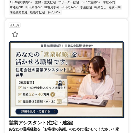
1日4時間以内OK
主婦・主夫歓迎
フリーター歓迎
バイク通勤OK
学歴不問
車通勤OK
即日勤務OK
職場見学可
平日のみOK
学生歓迎
転勤なし
経験不問
未経験者歓迎
経験者歓迎
ネイルOK
正社員
営業アシスタント(住宅・建築)
あなたの営業経験を「お客様の笑顔」のために活かしてください！家づ