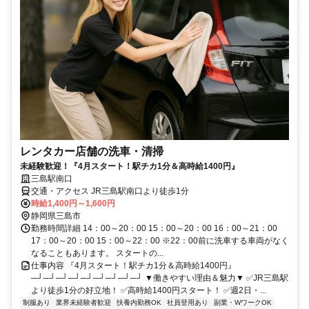
レンタカー店舗の洗車・清掃
未経験歓迎！『4月スタート！駅チカ1分＆高時給1400円』
三島駅南口
交通・アクセス JR三島駅南口より徒歩1分
時給1,400円～1,600円
静岡県三島市
勤務時間詳細 14：00～20：00 15：00～20：00 16：00～21：00
17：00～20：00 15：00～22：00 ※22：00前に洗車する車両がなく
なることもあります。 スタートの...
仕事内容 『4月スタート！駅チカ1分＆高時給1400円』
─┘─┘─┘─┘─┘─┘─┘─┘─┘ ▼働きやすい理由＆魅力▼ ✅JR三島駅
より徒歩1分の好立地！ ✅高時給1400円スタート！ ✅週2日・...
制服あり
業界未経験者歓迎
扶養内勤務OK
社員登用あり
副業・WワークOK