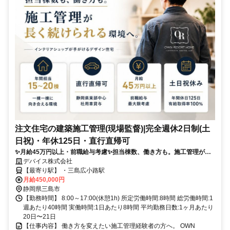
注文住宅の建築施工管理(現場監督)|完全週休2日制(土
日祝)・年休125日・直行直帰可
✨月給45万円以上・前職給与考慮✨担当棟数、働き方も。施工管理が長
く続けられる環境へ ✅年間15～20棟担当。一棟一棟と向き合える✅土日
デバイス株式会社
祝休み・年間休日125日・直行直帰メイン
【最寄り駅】 ・三島広小路駅
月給450,000円
静岡県三島市
【勤務時間】 8:00～17:00(休憩1h) 所定労働時間:8時間 総労働時間:1
週あたり40時間 実働時間:1日あたり8時間 平均勤務日数:1ヶ月あたり
20日〜21日
【仕事内容】 働き方を変えたい施工管理経験者の方へ。 OWN