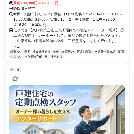
駿豆線/三島駅
月給208,000円～300,000円
静岡県三島市
時間・勤務日詳細 シフト勤務 （1）朝勤務：6:45～14:00 ※10:00～
13:30の間に 休憩60分 実働6:15 （2）午後勤務：14:00～22:00
※16:30～19:30の間に ...
仕事内容 【東レ株式会社 三島工場内での製造オペレーター業務】 ◎
工場の製造オペレーターとして、 樹脂の製造を担当いただきます。
・樹脂原料の準備や設備の運転、 工程監視を主として行います。
・...
制服あり
長期
社会保険あり
午後
車通勤OK
固定時間制
交通費全額支給
夜間
寸志あり
社会保険完備
寮・社宅あり
正社員