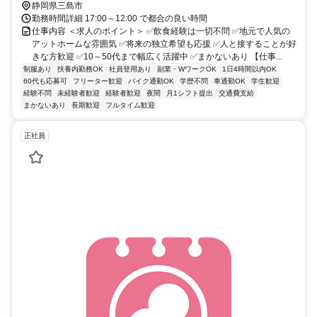
静岡県三島市
勤務時間詳細 17:00～12:00 で都合の良い時間
仕事内容 ＜求人のポイント＞ ✅飲食経験は一切不問 ✅地元で人気の
アットホームな雰囲気 ✅将来の独立希望も応援 ✅人と接することが好
きな方歓迎 ✅10～50代まで幅広く活躍中 ✅まかないあり 【仕事...
制服あり
扶養内勤務OK
社員登用あり
副業・WワークOK
1日4時間以内OK
60代も応募可
フリーター歓迎
バイク通勤OK
学歴不問
車通勤OK
学生歓迎
経験不問
未経験者歓迎
経験者歓迎
夜間
月1シフト提出
交通費支給
まかないあり
長期歓迎
フルタイム歓迎
正社員