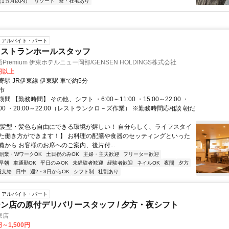
（1ヵ月以内）
リゾート
寮・社宅あり
アルバイト・パート
レストランホールスタッフ
remium 伊東ホテルニュー岡部/GENSEN HOLDINGS株式会社
0円以上
駅 JR伊東線 伊東駅 車で約5分
市
 【勤務時間】 その他、シフト ・6:00～11:00 ・15:00～22:00 ・
22:00 ・20:00～22:00（レストランクロ－ズ作業） ※勤務時間応相談 朝だ
【髪型・髪色も自由にできる環境が嬉しい！ 自分らしく、ライフスタイ
た働き方ができます！】 お料理の配膳や食器のセッティングといった
備から お客様のお席へのご案内、後片付...
副業・WワークOK
土日祝のみOK
主婦・主夫歓迎
フリーター歓迎
早朝
車通勤OK
平日のみOK
未経験者歓迎
経験者歓迎
ネイルOK
夜間
夕方
費支給
日中
週2・3日からOK
シフト制
社割あり
アルバイト・パート
ン店の原付デリバリースタッフ / 夕方・夜シフト
東店
円～1,500円