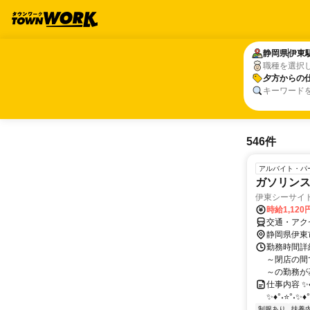
静岡県
静岡県
伊東
伊東
職種を選択
夕方からの
夕方からの
キーワード
546件
アルバイト・パ
ガソリン
伊東シーサイド
時給1,120
交通・アク
静岡県伊東
勤務時間詳細
～閉店の間
～の勤務が基
仕事内容 ✨♦
✨♦°˖⭐°˖✨
制服あり
扶養