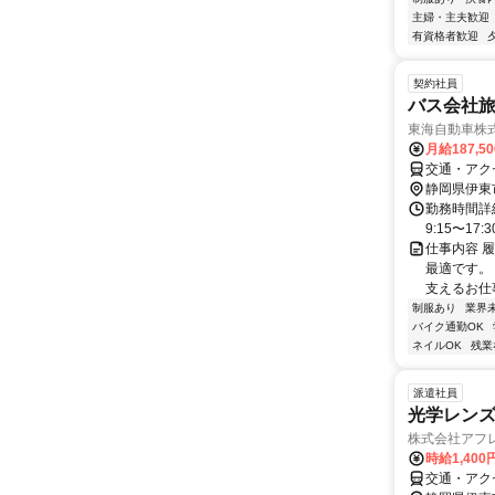
主婦・主夫歓迎
有資格者歓迎
契約社員
バス会社
東海自動車株式
月給187,5
交通・アク
静岡県伊東
勤務時間詳
9:15〜17
仕事内容 
最適です。
支えるお仕事
制服あり
業界
バイク通勤OK
ネイルOK
残業
派遣社員
光学レンズ
株式会社アフレ
時給1,400
交通・アク