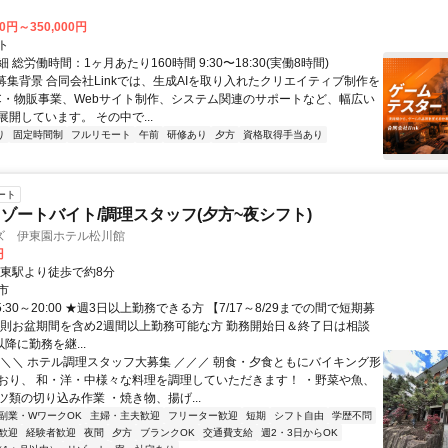
00円～350,000円
ト
 総労働時間：1ヶ月あたり160時間 9:30〜18:30(実働8時間)
●募集背景 合同会社Linkでは、生成AIを取り入れたクリエイティブ制作を
C・物販事業、Webサイト制作、システム関連のサポートなど、幅広い
開しています。 その中で...
り
固定時間制
フルリモート
午前
研修あり
夕方
資格取得手当あり
ート
ゾートバイト/調理スタッフ(夕方~夜シフト)
ズ 伊東園ホテル松川館
円
伊東駅より徒歩で約8分
市
5:30～20:00 ★週3日以上勤務できる方 【7/17～8/29までの間で短期募
原則お盆期間を含め2週間以上勤務可能な方 勤務開始日＆終了日は相談
以降に勤務を継...
＼＼＼ ホテル調理スタッフ大募集 ／／／ 朝食・夕食ともにバイキング形
おり、 和・洋・中様々な料理を調理していただきます！ ・野菜や魚、
ツ類の切り込み作業 ・焼き物、揚げ...
副業・WワークOK
主婦・主夫歓迎
フリーター歓迎
短期
シフト自由
学歴不問
歓迎
経験者歓迎
夜間
夕方
ブランクOK
交通費支給
週2・3日からOK