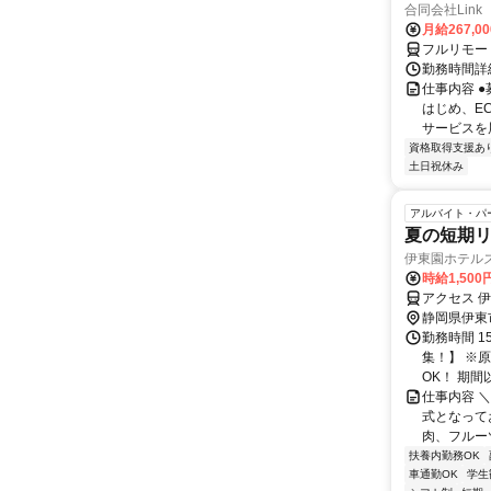
合同会社Link
月給267,0
フルリモー
勤務時間詳細
仕事内容 
はじめ、E
サービスを展
資格取得支援あ
土日祝休み
アルバイト・パ
夏の短期リ
伊東園ホテル
時給1,500
アクセス 
静岡県伊東
勤務時間 1
集！】 ※
OK！ 期間
仕事内容 
式となって
肉、フルー
扶養内勤務OK
車通勤OK
学生