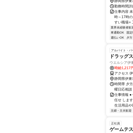
静岡県伊東
勤務時間詳細
仕事内容 未
時～17時
すい職場⭐ 
業界未経験者歓
車通勤OK
固定
週払いOK
夕方
アルバイト・パ
ドラッグ
ウエルシア伊
時給1,217
アクセス 
静岡県伊東
時間帯 夕方
曜日応相談
仕事情報 
任せ しま
生活用品や
主婦・主夫歓迎
正社員
ゲームテ