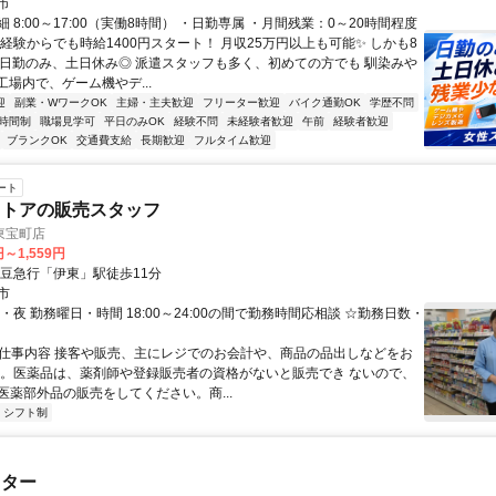
市
 8:00～17:00（実働8時間） ・日勤専属 ・月間残業：0～20時間程度
経験からでも時給1400円スタート！ 月収25万円以上も可能✨ しかも8
の日勤のみ、土日休み◎ 派遣スタッフも多く、初めての方でも 馴染みや
工場内で、ゲーム機やデ...
迎
副業・WワークOK
主婦・主夫歓迎
フリーター歓迎
バイク通勤OK
学歴不問
時間制
職場見学可
平日のみOK
経験不問
未経験者歓迎
午前
経験者歓迎
ブランクOK
交通費支給
長期歓迎
フルタイム歓迎
ート
ストアの販売スタッフ
東宝町店
円～1,559円
伊豆急行「伊東」駅徒歩11分
市
・夜 勤務曜日・時間 18:00～24:00の間で勤務時間応相談 ☆勤務日数・
● 仕事内容 接客や販売、主にレジでのお会計や、商品の品出しなどをお
す。医薬品は、薬剤師や登録販売者の資格がないと販売でき ないので、
医薬部外品の販売をしてください。商...
シフト制
スター