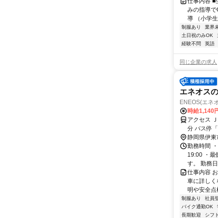
仕事内容 
みの指導で
導 （小学生
制服あり
業界
土日祝のみOK
経験不問
英語
同じ企業の求人
エネオス
ENEOS(エネ
時給1,140
アクセス 
分 バス停
静岡県伊東
勤務時間 ・
19:00 
す。 勤務日、
仕事内容 
車に詳しく
明や安全点
制服あり
社員
バイク通勤OK
長期歓迎
シフ