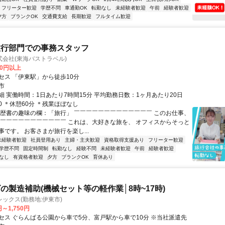
フリーター歓迎
学歴不問
車通勤OK
転勤なし
未経験者歓迎
午前
経験者歓迎
夕方
ブランクOK
交通費支給
長期歓迎
フルタイム歓迎
旅行部門での事務スタッフ
会社(東海バストラベル)
00円以上
セス 「伊東駅」から徒歩10分
市
細 実働時間：1日あたり7時間15分 平均勤務日数：1ヶ月あたり20日
:30 ＊休憩60分 ＊残業ほぼなし
履歴書の趣味の欄：「旅行」 ￣￣￣￣￣￣￣￣￣￣￣￣￣ このお仕事、
 ￣￣￣￣￣￣￣￣￣￣￣ これは、大好きな旅を、 オフィスからそっと
です。 お客さまが旅行を楽し...
未経験者歓迎
社員登用あり
主婦・主夫歓迎
資格取得支援あり
フリーター歓迎
学歴不問
固定時間制
転勤なし
経験不問
未経験者歓迎
午前
経験者歓迎
なし
有資格者歓迎
夕方
ブランクOK
育休あり
の製造補助(機械セット等の軽作業│8時~17時)
ックス(勤務地:伊東市)
円～1,750円
セス ぐらんぱる公園から車で5分、富戸駅から車で10分 ※当社派遣先