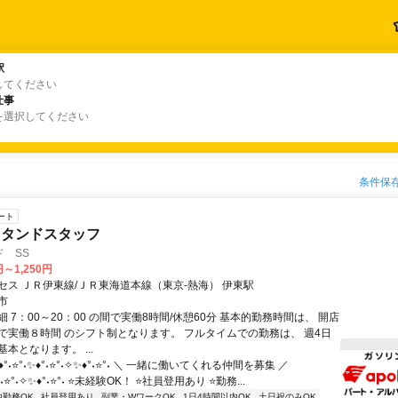
駅
駅
してください
仕事
仕事
を選択してください
条件保
ート
スタンドスタッフ
 SS
円～1,250円
セス ＪＲ伊東線/ＪＲ東海道本線（東京-熱海） 伊東駅
市
 7：00～20：00 の間で実働8時間/休憩60分 基本的勤務時間は、 開店
で実働８時間 のシフト制となります。 フルタイムでの勤務は、 週4日
本となります。 ...
°˖⭐°˖✨♦°˖⭐°˖✧✨♦°˖⭐°˖ ＼ 一緒に働いてくれる仲間を募集 ／
♦°˖⭐°˖✧✨♦°˖⭐°˖ ⭐未経験OK！ ⭐社員登用あり ⭐勤務...
内勤務OK
社員登用あり
副業・WワークOK
1日4時間以内OK
土日祝のみOK