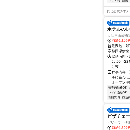
シフト制
短期
同じ企業の求人
ホテルの
大江戸温泉物語P
時給1,10
勤務地・最寄
静岡県伊東
勤務時間・期間
17:00～
け夜...
仕事内容 
ルに合わせ
オープン準
扶養内勤務OK
バイク通勤OK
制服貸与
交通
ピザチェー
ピザーラ 伊
時給1,200