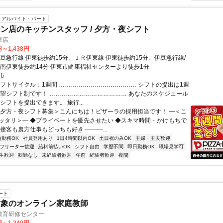
アルバイト・パート
ン店のキッチンスタッフ / 夕方・夜シフト
東店
円～1,438円
伊豆急行線 伊東徒歩約15分、ＪＲ伊東線 伊東徒歩約15分、伊豆急行線/
 南伊東徒歩約14分 伊東市健康福祉センターより徒歩1分
市
シフトサイクル：1週間 ………………………………… シフトの提出は1週
希望シフト制です！ ………………………………… あなたのスケジュール
シフトを提出できます。 旅行...
＜夕方・夜シフト募集＞こんにちは！ピザーラの採用担当です！ ━＜こ
ッタリ＞━ ◆プライベートを優先させたい ◆スキマ時間・かけもちで
接客も裏方仕事もどっちも好き ━━━...
内勤務OK
社員登用あり
1日4時間以内OK
土日祝のみOK
主婦・主夫歓迎
フリーター歓迎
給料前払いOK
シフト自由
学歴不問
即日勤務OK
職場見学可
生歓迎
転勤なし
未経験者歓迎
午前
経験者歓迎
夜間
ート
対象のオンライン家庭教師
教育研修センター