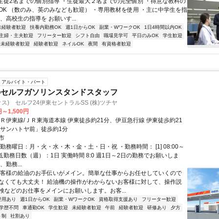
■生徒2名までの個別指導 ・生徒最大２名までの完全個別 ・得意な教科の
OK （数のみ、英のみなども歓迎） ・専用教材を使用 ・主に中学生を指
、高校生の指導を お願いす...
未経験者歓迎
扶養内勤務OK
週1日からOK
副業・WワークOK
1日4時間以内OK
主婦・主夫歓迎
フリーター歓迎
シフト自由
職場見学可
平日のみOK
学生歓迎
未経験者歓迎
経験者歓迎
ネイルOK
夜間
有資格者歓迎
アルバイト・パート
のセルフガソリンスタンドスタッフ
オス) セルフ24伊東セントラルSS (株)ツチヤ
円～1,500円
ＪＲ伊東線/ＪＲ東海道本線 伊東徒歩約21分、伊豆急行線 伊東徒歩約21
「サンハトヤ前」徒歩約1分
市
勤務曜日：月・火・水・木・金・土・日・祝 ・勤務時間： [1] 08:00～
・最低勤務日数（週）：1日 実働時間 8:0 週1日～2日の勤務でお願いしま
勤務...
お客様の給油のお手伝いがメイン。簡単な仕事からお任せしていくので
なくても大丈夫！ 給油機の操作がわからないお客様に対して、操作説
検などのお仕事をメインにお願いします。お客...
登用あり
週1日からOK
副業・WワークOK
資格取得支援あり
フリーター歓迎
学歴不問
車通勤OK
学生歓迎
未経験者歓迎
午前
経験者歓迎
研修あり
夕方
ト制
社割あり