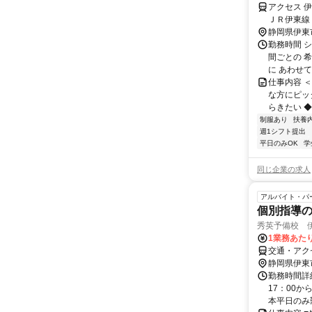
アクセス 
ＪＲ伊東線
静岡県伊東
勤務時間 
間ごとの 
に あわせて
仕事内容 
な方にピッ
らきたい ◆
制服あり
扶養
週1シフト提出
平日のみOK
学
同じ企業の求人
アルバイト・パ
個別指導
秀英予備校 
1業務あたり
交通・アク
静岡県伊東
勤務時間詳細
17：00
本平日のみ勤