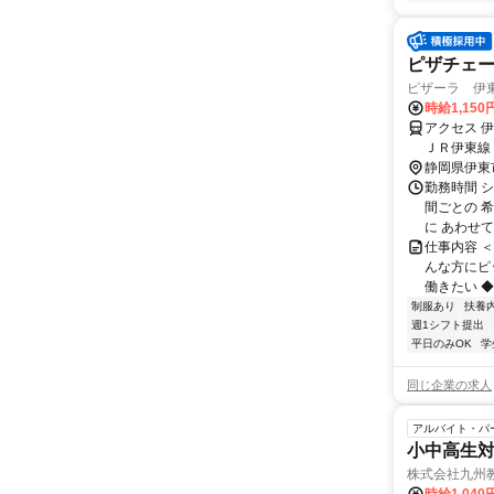
ピザチェー
ピザーラ 伊
時給1,150
アクセス 
ＪＲ伊東線
静岡県伊東
勤務時間 
間ごとの 
に あわせて
仕事内容 
んな方にピ
働きたい ◆
制服あり
扶養
週1シフト提出
平日のみOK
学
同じ企業の求人
アルバイト・パ
小中高生
株式会社九州