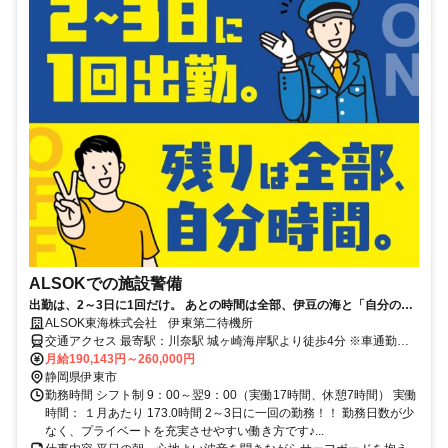
ALSOKでの施設警備
出勤は、2～3日に1回だけ。 あとの時間は全部、伊豆の海と「自分の人
生」に使おう。
ALSOK東海株式会社 伊東第二待機所
交通アクセス 最寄駅：川奈駅 城ヶ崎海岸駅より徒歩4分 ※車通勤可
（駐車場あり） ※同エリア内の３～４つの待機所で勤務いただきま
月給190,143円～260,000円
す。
静岡県伊東市
勤務時間 シフト制 9：00～翌9：00（実働17時間、休憩7時間） 実働
時間： １月あたり 173.0時間 2～3日に一回の勤務！！ 勤務日数が少
なく、プライベートを充実させやすい働き方です♪...