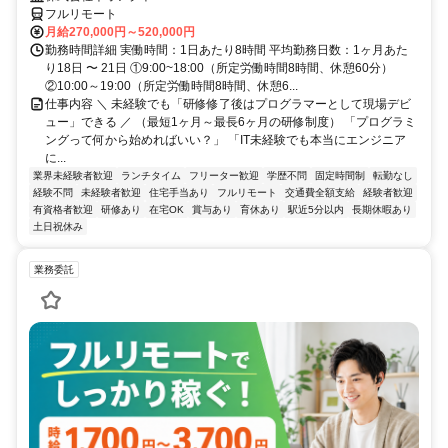
フルリモート
月給270,000円～520,000円
勤務時間詳細 実働時間：1日あたり8時間 平均勤務日数：1ヶ月あた
り18日 〜 21日 ①9:00~18:00（所定労働時間8時間、休憩60分）
②10:00～19:00（所定労働時間8時間、休憩6...
仕事内容 ＼ 未経験でも「研修修了後はプログラマーとして現場デビ
ュー」できる ／ （最短1ヶ月～最長6ヶ月の研修制度） 「プログラミ
ングって何から始めればいい？」 「IT未経験でも本当にエンジニア
に...
業界未経験者歓迎
ランチタイム
フリーター歓迎
学歴不問
固定時間制
転勤なし
経験不問
未経験者歓迎
住宅手当あり
フルリモート
交通費全額支給
経験者歓迎
有資格者歓迎
研修あり
在宅OK
賞与あり
育休あり
駅近5分以内
長期休暇あり
土日祝休み
業務委託