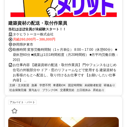
建築資材の配送・取付作業員
当社はほぼ全員が未経験スタート！！
タケヒラトーヨー株式会社
月給260,000円～386,000円
静岡県伊東市
勤務時間 変形労働時間制（1ヶ月単位） 8:00～17:00（休憩60分） ■
昼休憩60分 ■残業は1日1時間程度（月20時間程） ■月平均労働日数：
20日
お仕事内容 【建築資材の配送・取付作業員】 門やフェンスをはじめ
住宅の外観部分や ドア・窓のリフォームなどで使用する 建築資材を
お客様のもとへ配送し、取り付けるお仕事です 【お願いしたい仕事
内容】 ...
主婦・主夫歓迎
急募
学歴不問
車通勤OK
固定時間制
未経験者歓迎
研修あり
社会保険完備
賞与あり
ブランクOK
交通費支給
土日祝休み
昇給あり
アルバイト・パート