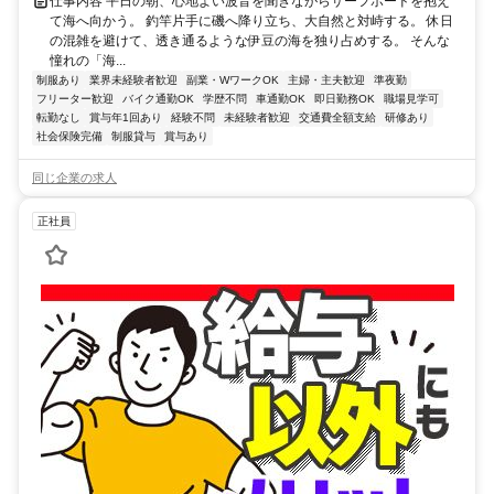
仕事内容 平日の朝、心地よい波音を聞きながらサーフボードを抱え
て海へ向かう。 釣竿片手に磯へ降り立ち、大自然と対峙する。 休日
の混雑を避けて、透き通るような伊豆の海を独り占めする。 そんな
憧れの「海...
制服あり
業界未経験者歓迎
副業・WワークOK
主婦・主夫歓迎
準夜勤
フリーター歓迎
バイク通勤OK
学歴不問
車通勤OK
即日勤務OK
職場見学可
転勤なし
賞与年1回あり
経験不問
未経験者歓迎
交通費全額支給
研修あり
社会保険完備
制服貸与
賞与あり
同じ企業の求人
正社員