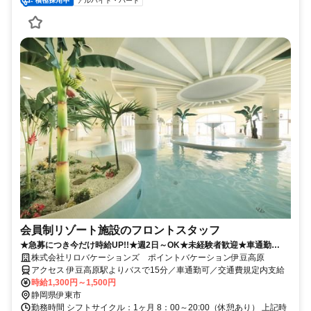
アルバイト・パート
会員制リゾート施設のフロントスタッフ
★急募につき今だけ時給UP!!★週2日～OK★未経験者歓迎★車通勤
OK★希望休OK！
株式会社リロバケーションズ ポイントバケーション伊豆高原
アクセス 伊豆高原駅よりバスで15分／車通勤可／交通費規定内支給
時給1,300円～1,500円
静岡県伊東市
勤務時間 シフトサイクル：1ヶ月 8：00～20:00（休憩あり） 上記時