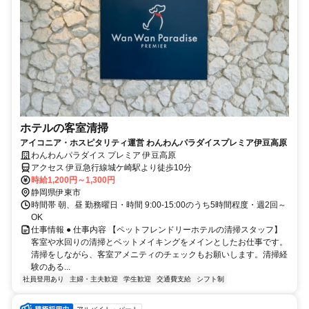
ホテルの客室清掃
アイコニア・ホスピタリティ運営 わんわんパラダイスプレミア伊豆高原
わんわんパラダイス プレミア 伊豆高原
アクセス 伊豆急行線城ケ崎駅より徒歩10分
時給1,200円～1,300円
静岡県伊東市
時間帯 朝、昼 勤務曜日・時間 9:00-15:00のうち5時間程度・週2回～
OK
仕事情報 ● 仕事内容 【ペットフレンドリーホテルの清掃スタッフ】
客室や水回りの清掃とベットメイキングをメインとしたお仕事です。
清掃をしながら、客室アメニティのチェックもお願いします。清掃経
験のある...
社員登用あり
主婦・主夫歓迎
学生歓迎
交通費支給
シフト制