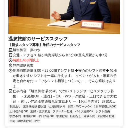
温泉旅館のサービススタッフ
【新規スタッフ募集】旅館のサービススタッフ
離れ御宿 夢のや
交通・アクセス 城ヶ崎海岸駅から車5分/伊豆高原駅から車7分
時給1,400円以上
静岡県伊東市
勤務時間詳細 8:00～22:00間でシフト制 ◆安心のシフト調整◆ 皆様
が働きやすいシフトを一緒に考えます。 イベントがある・家庭の予
定と合わせたい「でもシフト相談しづらいな…」そんな経験はあり
ま...
仕事内容 『離れ御宿 夢のや』でのレストランサービススタッフ募
集！ ・未経験OK ・週2日～OK ・Wワーク歓迎 ・土日できる方大歓
迎 ・嬉しい昇給＆交通費規定支給あり ー 【お仕事内容】 旅館の...
制服あり
業界未経験者歓迎
社員登用あり
副業・WワークOK
1日4時間以内OK
土日祝のみOK
主婦・主夫歓迎
フリーター歓迎
バイク通勤OK
シフト自由
学歴不問
車通勤OK
平日のみOK
学生歓迎
転勤なし
経験不問
未経験者歓迎
午前
経験者歓迎
夕方