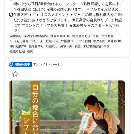
間の中から”1日8時間働ける方、フルタイム勤務可能な方を募集中！
※稼働状況に応じて時間の変動があります。 ※フルタイム勤務の...
仕事内容 ▼▽▼ オススメポイント ▼▽▼ この度は弊社求人をご覧い
ただき誠にありがとうございます。 伊豆高原の会員制リゾート施設
にて フロントスタッフを大募集！ ★未経験からのスタートも大歓
迎！...
制服あり
業界未経験者歓迎
扶養内勤務OK
社員登用あり
主婦・主夫歓迎
60代も応募可
フリーター歓迎
バイク通勤OK
シフト自由
学歴不問
車通勤OK
即日勤務OK
職場見学可
転勤なし
経験不問
英語
未経験者歓迎
午前
経験者歓迎
夜間
アルバイト・パート