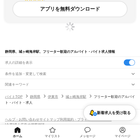
アプリを無料ダウンロード
静岡県、城ヶ崎海岸駅、フリーター歓迎のアルバイト・バイト求人情報
求人の詳細を表示
条件を追加・変更して検索
市区町村を追加・変更
関連キーワード
完全在宅ワーク 全国
シール貼り 在宅
現在地周辺
ガチャガチャ
犬カフェ
静岡県
駅を追加・変更
バイトTOP
静岡県
伊東市
城ヶ崎海岸駅
フリーター歓迎のアルバイ
静岡県
すべて
ト・バイト・求人
静岡市
すべて
職種を追加・変更
JR東海道本線(東京～熱海)
葵区
駿河区
清水区
熱海駅
新着求人を受け取る
飲食・フードサービス
浜松市
すべて
特徴を追加・変更
飲食・フードサービス
すべて
ヘルプ・お問い合わせ
サイトマップ
利用規約・プライバシーポリシー
JR身延線
中央区
浜名区
天竜区
ホールスタッフ
キッチンスタッフ
皿洗い・洗い場
精肉・鮮魚加工
給食調理
人気
[企業]求人広告の掲載相談
富士駅
柚木駅
竪堀駅
入山瀬駅
富士根駅
源道寺駅
富士宮駅
西富士宮駅
沼久保駅
雇用形態を追加・変更
パン屋（ベーカリー）
フードカウンター販売員
バー（BAR）・バーテンダー
沼津市
熱海市
三島市
富士宮市
伊東市
島田市
富士市
磐田市
焼津市
掛川市
藤枝市
日払いOK
高校生歓迎
学生歓迎
深夜の仕事
髪型・髪色自由
ひげOK
ネイルOK
芝川駅
稲子駅
飲食店補助（開店・閉店準備）
飲食店（店長・マネージャー）
御殿場市
袋井市
下田市
裾野市
湖西市
伊豆市
御前崎市
菊川市
伊豆の国市
ピアスOK
アルバイト・パート
履歴書不要
オープニングスタッフ
留学生・外国人活躍中
ホーム
マイリスト
メッセージ
マイページ
都道府県を変更
営業・販売
JR飯田線(豊橋～天竜峡)
牧之原市
芝川町
新居町
賀茂郡
田方郡
駿東郡
榛原郡
周智郡
勤務期間
正社員