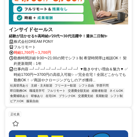
インサイドセールス
経験が活かせる✨高時給✅20代〜30代活躍中！週休二日制✨
株式会社DREAM PONY
フルリモート
時給1,700円～3,700円
勤務時間詳細 9:00〜21:00の間でシフト制 希望時間帯は相談OK！ 契
約更新期間：1年
仕事内容 ─┘─┘─┘─┘─┘─┘─┘─┘─┘ ▼働きやすい理由＆魅力▼ ✅
時給1700円〜3700円の高収入可能✨ ✅完全在宅！全国どこからでも
勤務OK！ ✅商談やクロージングなしのアポ獲得...
社員登用あり
主婦・主夫歓迎
フリーター歓迎
シフト自由
学歴不問
即日勤務OK
職場見学可
フルリモート
交通費全額支給
経験者歓迎
ネイルOK
食費補助あり
研修あり
在宅OK
ブランクOK
交通費支給
長期歓迎
シフト制
ピアスOK
服装自由
正社員