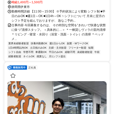
分 シャボテン公園から徒歩3分
時給1,400円～1,500円
静岡県伊東市
勤務時間詳細 【11:00～15:00】 ※予約状況により変動 シフト制 ■平
日のみOK ■週1日～OK ■1日4h～OK ✨シフトについて 月末に翌月の
シフト予定を組んでおりますが、 急なご予約...
仕事内容 今回募集するのは、 その特別な空間を“きれいで快適な状態
に保つ”清掃スタッフ。 ＜具体的に…＞ ＊一棟貸しヴィラの室内清掃
＊リビング・寝室・水回り（浴室・洗面・トイレ）の清掃 ＊ベッド
メ...
業界未経験者歓迎
扶養内勤務OK
週1日からOK
副業・WワークOK
1日4時間以内OK
土日祝のみOK
主婦・主夫歓迎
フリーター歓迎
短期
シフト自由
学歴不問
車通勤OK
平日のみOK
経験不問
未経験者歓迎
午前
経験者歓迎
ネイルOK
残業なし
月1シフト提出
正社員