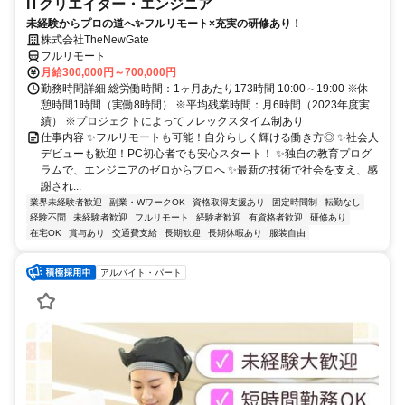
ITクリエイター・エンジニア
未経験からプロの道へ✨フルリモート×充実の研修あり！
株式会社TheNewGate
フルリモート
月給300,000円～700,000円
勤務時間詳細 総労働時間：1ヶ月あたり173時間 10:00～19:00 ※休
憩時間1時間（実働8時間） ※平均残業時間：月6時間（2023年度実
績） ※プロジェクトによってフレックスタイム制あり
仕事内容 ✨フルリモートも可能！自分らしく輝ける働き方◎ ✨社会人
デビューも歓迎！PC初心者でも安心スタート！ ✨独自の教育プログ
ラムで、エンジニアのゼロからプロへ ✨最新の技術で社会を支え、感
謝され...
業界未経験者歓迎
副業・WワークOK
資格取得支援あり
固定時間制
転勤なし
経験不問
未経験者歓迎
フルリモート
経験者歓迎
有資格者歓迎
研修あり
在宅OK
賞与あり
交通費支給
長期歓迎
長期休暇あり
服装自由
アルバイト・パート