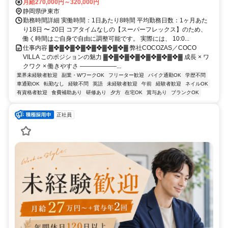
「城ヶ崎海岸駅」より車で約7分
月給270,000円～320,000円
静岡県伊東市
勤務時間詳細 実働時間：1日あたり8時間 平均勤務日数：1ヶ月あた
り18日 〜 20日 コアタイムなしの【スーパーフレックス】のため、
働く時間はご⾃⾝で⾃由に調整可能です。 実際には、 10:0...
仕事内容 ▓❖▓❖▓❖▓❖▓❖▓❖▓❖▓ 弊社COCOZAS／COCO
VILLA このポジションの魅力 ▓❖▓❖▓❖▓❖▓❖▓❖▓❖▓ 成長 × ワ
クワク × 働きやすさ ――――――...
業界未経験者歓迎
副業・WワークOK
フリーター歓迎
バイク通勤OK
学歴不問
車通勤OK
転勤なし
経験不問
英語
未経験者歓迎
午前
経験者歓迎
ネイルOK
有資格者歓迎
食費補助あり
研修あり
夕方
在宅OK
賞与あり
ブランクOK
正社員