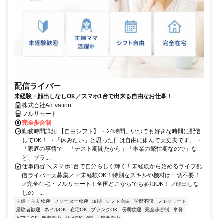
配信ライバー
未経験・顔出しなしOK／スマホ1台で出来る自由なお仕事！
株式会社Activation
フルリモート
完全歩合制
勤務時間詳細 【自由シフト】 ・24時間、いつでも好きな時間に配信
してOK！ ・「休みたい」と思った日は自由に休んで大丈夫です。 ・
「家庭の事情で」「テスト期間だから」「本業の繁忙期なので」な
ど、プラ...
仕事内容 ＼スマホ1台で自分らしく輝く！未経験から始めるライブ配
信ライバー大募集／ ✅未経験OK！特別なスキルや機材は一切不要！
✅完全在宅・フルリモート！全国どこからでも参加OK！ ✅顔出しな
しの「...
主婦・主夫歓迎
フリーター歓迎
短期
シフト自由
学歴不問
フルリモート
経験者歓迎
ネイルOK
在宅OK
ブランクOK
長期歓迎
完全歩合制
単発
ピアスOK
服装自由
ひげOK
髪型・髪色自由