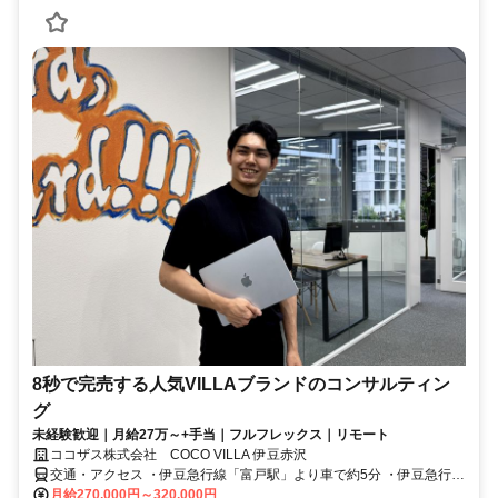
8秒で完売する人気VILLAブランドのコンサルティン
グ
未経験歓迎｜月給27万～+手当｜フルフレックス｜リモート
ココザス株式会社 COCO VILLA 伊豆赤沢
交通・アクセス ・伊豆急行線「富戸駅」より車で約5分 ・伊豆急行線
「城ヶ崎海岸駅」より車で約7分
月給270,000円～320,000円