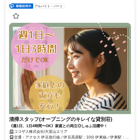
アルバイト・パート
清掃スタッフ(オープニングのキレイな貸別荘)
《週1日、1日4時間〜OK》家庭との両立◎しゅふ活躍中！
ココザス株式会社/大室山エリア
交通・アクセス 伊豆急行線／伊豆高原駅：10分 伊東線／伊東駅：25