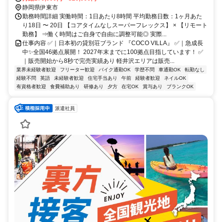
静岡県伊東市
勤務時間詳細 実働時間：1日あたり8時間 平均勤務日数：1ヶ月あた
り18日 〜 20日 【コアタイムなしスーパーフレックス】 × 【リモート
勤務】 ⇒働く時間はご⾃⾝で⾃由に調整可能◎ 実際...
仕事内容 ✅｜日本初の貸別荘ブランド 『COCO VILLA』 ✅｜急成⻑
中✨全国46拠点展開！ 2027年末までに100拠点⽬指しています！ ✅
｜販売開始から8秒で完売実績あり 軽井沢エリアは販売...
業界未経験者歓迎
フリーター歓迎
バイク通勤OK
学歴不問
車通勤OK
転勤なし
経験不問
英語
未経験者歓迎
住宅手当あり
午前
経験者歓迎
ネイルOK
有資格者歓迎
食費補助あり
研修あり
夕方
在宅OK
賞与あり
ブランクOK
派遣社員