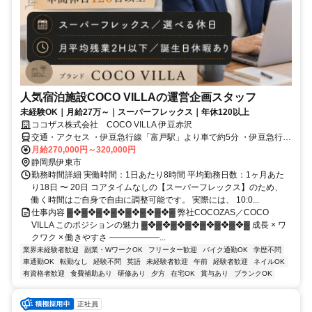
人気宿泊施設COCO VILLAの運営企画スタッフ
未経験OK｜月給27万～｜スーパーフレックス｜年休120以上
ココザス株式会社 COCO VILLA 伊豆赤沢
交通・アクセス ・伊豆急行線「富戸駅」より車で約5分 ・伊豆急行線
「城ヶ崎海岸駅」より車で約7分
月給270,000円～320,000円
静岡県伊東市
勤務時間詳細 実働時間：1日あたり8時間 平均勤務日数：1ヶ月あた
り18日 〜 20日 コアタイムなしの【スーパーフレックス】のため、
働く時間はご⾃⾝で⾃由に調整可能です。 実際には、 10:0...
仕事内容 ▓❖▓❖▓❖▓❖▓❖▓❖▓❖▓ 弊社COCOZAS／COCO
VILLA このポジションの魅力 ▓❖▓❖▓❖▓❖▓❖▓❖▓❖▓ 成長 × ワ
クワク × 働きやすさ ――――――...
業界未経験者歓迎
副業・WワークOK
フリーター歓迎
バイク通勤OK
学歴不問
車通勤OK
転勤なし
経験不問
英語
未経験者歓迎
午前
経験者歓迎
ネイルOK
有資格者歓迎
食費補助あり
研修あり
夕方
在宅OK
賞与あり
ブランクOK
正社員