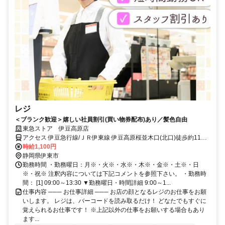
レジ
＜ブランク歓迎＞嬉しい社員割引(買い物券配布)あり／髪色自由
東急ストア 伊豆高原店
アクセス 伊豆急行線/ＪＲ伊東線 伊豆高原桜並木口(北口)徒歩約11
分、伊豆急行線/ＪＲ伊東線 城ヶ崎海岸徒歩約15分、伊豆急行線/ＪＲ
時給1,100円
伊東線 富戸徒歩約56分
静岡県伊東市
勤務時間 ・勤務曜日：月※・火※・水※・木※・金※・土※・日
※・祝※ 注釈内容については下記コメントを参照下さい。 ・勤務時
間： [1] 09:00～13:30 ▼勤務曜日・時間詳細 9:00～1...
仕事内容 ─── お仕事詳細 ─── お店の顔となるレジのお仕事をお願
いします。 レジは、バーコードを読み取るだけ！ どなたでもすぐに
覚えられるお仕事です！ ※上記以外の仕事をお願いする場合もあり
ます...