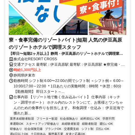
寮・食事完備のリゾートバイト|短期 人気の伊豆高原
のリゾートホテルで調理スタッフ
【即日〜短期2ヶ月以上】静岡・伊豆高原のリゾートホテルで調理業務
の住み込みリゾートバイト！愛犬家が集う人気ホテルで調理スタッフの
株式会社RESORT CROSS
募集です！
交通アクセス 最寄駅：伊豆高原駅 最寄駅：伊豆高原駅 ★寮完備・赴
任交通費支給！ 【東京方面より】 新幹線で熱海駅 熱海駅→伊豆高原
時給1,300円以上
駅 伊豆高原駅よりバスで15分 ※ご自宅からの通勤も相談OK！住み込
静岡県伊東市
みを希望されない場合もお気軽にご相談ください。
勤務時間 シフト制 6:00〜22:00の間でシフト制 ＜シフト例＞ 6:00～
10:00/17:00～22:00 ＊1日あたりの実働時間：8時間 ＊休憩：60分
【勤務期間】 即日スタート～...
仕事内容 【リゾート地で働く住み込みバイト】 仕事内容（キッチ
ン・調理サポート） ホテル内のレストランにて、お客様とワンちゃ
んのための食事作りを担当します。 和食調理・仕込み： 伊豆近海で
獲れた新...
業界未経験者歓迎
フリーター歓迎
社会保険あり
給料前払いOK
学歴不問
車通勤OK
スタートアップ研修あり
未経験者歓迎
経験者歓迎
週払いOK
研修あり
社会保険完備
ブランクOK
交通費支給
シフト制
日払いOK
週4日以上OK
土日祝休み
履歴書不要
友達と応募OK