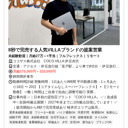
8秒で完売する人気VILLAブランドの提案営業
未経験歓迎｜月給27万～+手当｜フルフレックス｜リモート
ココザス株式会社 COCO VILLA 伊豆赤沢
交通・アクセス ・伊豆急行線「富戸駅」より車で約5分 ・伊豆急行線
「城ヶ崎海岸駅」より車で約7分
月給270,000円～320,000円
静岡県伊東市
勤務時間詳細 実働時間：1日あたり8時間 平均勤務日数：1ヶ月あた
り18日 〜 20日 【コアタイムなしスーパーフレックス】 × 【リモート
勤務】 ⇒働く時間はご⾃⾝で⾃由に調整可能◎ 実際...
仕事内容 ✅｜日本初の貸別荘ブランド 『COCO VILLA』 ✅｜急成⻑
中✨全国46拠点展開！ 2027年末までに100拠点⽬指しています！ ✅
｜販売開始から8秒で完売実績あり 軽井沢エリアは販売...
業界未経験者歓迎
フリーター歓迎
バイク通勤OK
学歴不問
車通勤OK
転勤なし
経験不問
英語
未経験者歓迎
住宅手当あり
午前
経験者歓迎
ネイルOK
有資格者歓迎
食費補助あり
研修あり
夕方
在宅OK
賞与あり
ブランクOK