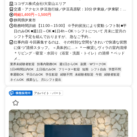
ココザス株式会社/大室山エリア
交通・アクセス 伊豆急行線／伊豆高原駅：10分 伊東線／伊東駅：25
分 シャボテン公園から徒歩3分
時給1,400円～1,500円
静岡県伊東市
勤務時間詳細 【11:00～15:00】 ※予約状況により変動 シフト制 ■平
日のみOK ■週1日～OK ■1日4h～OK ✨シフトについて 月末に翌月の
シフト予定を組んでおりますが、 急なご予約...
仕事内容 今回募集するのは、 その特別な空間を“きれいで快適な状態
に保つ”清掃スタッフ。 ＜具体的に…＞ ＊一棟貸しヴィラの室内清掃
＊リビング・寝室・水回り（浴室・洗面・トイレ）の清掃 ＊ベッド
メ...
業界未経験者歓迎
扶養内勤務OK
週1日からOK
副業・WワークOK
1日4時間以内OK
土日祝のみOK
フリーター歓迎
短期
シフト自由
学歴不問
車通勤OK
平日のみOK
学生歓迎
経験不問
未経験者歓迎
午前
経験者歓迎
ネイルOK
残業なし
月1シフト提出
アルバイト・パート