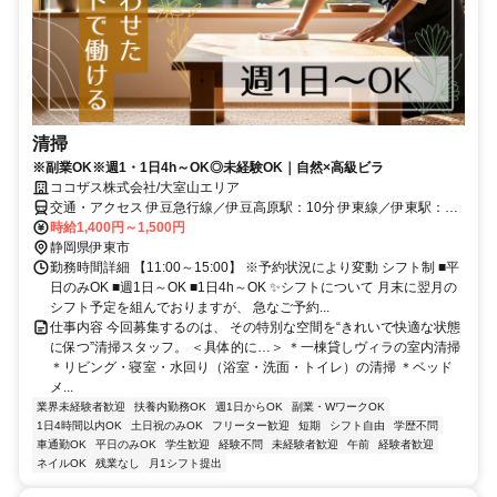
清掃
※副業OK※週1・1日4h～OK◎未経験OK｜自然×高級ビラ
ココザス株式会社/大室山エリア
交通・アクセス 伊豆急行線／伊豆高原駅：10分 伊東線／伊東駅：25
分 シャボテン公園から徒歩3分
時給1,400円～1,500円
静岡県伊東市
勤務時間詳細 【11:00～15:00】 ※予約状況により変動 シフト制 ■平
日のみOK ■週1日～OK ■1日4h～OK ✨シフトについて 月末に翌月の
シフト予定を組んでおりますが、 急なご予約...
仕事内容 今回募集するのは、 その特別な空間を“きれいで快適な状態
に保つ”清掃スタッフ。 ＜具体的に…＞ ＊一棟貸しヴィラの室内清掃
＊リビング・寝室・水回り（浴室・洗面・トイレ）の清掃 ＊ベッド
メ...
業界未経験者歓迎
扶養内勤務OK
週1日からOK
副業・WワークOK
1日4時間以内OK
土日祝のみOK
フリーター歓迎
短期
シフト自由
学歴不問
車通勤OK
平日のみOK
学生歓迎
経験不問
未経験者歓迎
午前
経験者歓迎
ネイルOK
残業なし
月1シフト提出