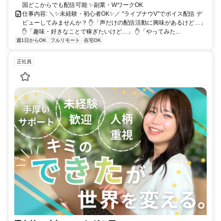
国どこからでも配信可能 ✨副業・WワークOK
仕事内容: ＼✨未経験・初心者OK✨／ "ライブナウV"でボイス配信 デ
ビューしてみませんか？ ✋「声だけの配信活動に興味があるけど…」
✋「趣味・好きなことで稼ぎたいけど…」 ✋「やってみた...
週1日からOK
フルリモート
在宅OK
正社員