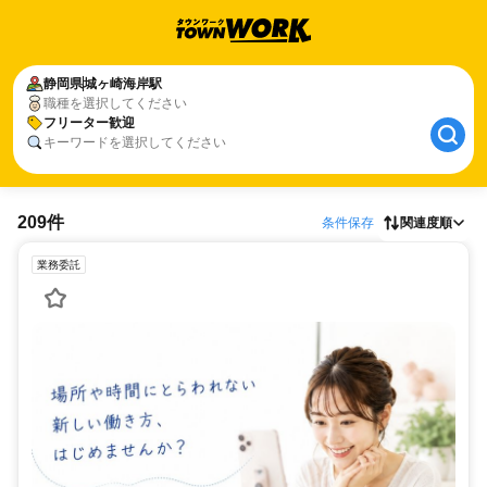
静岡県
城ヶ崎海岸駅
職種を選択してください
フリーター歓迎
キーワードを選択してください
209件
条件保存
関連度順
業務委託