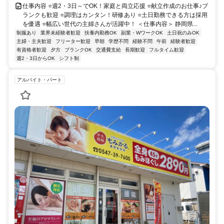
仕事内容 ⭐週2・3日～でOK！家庭と両立応援 ⭐献立作成のお仕事♪ブ
ランクも歓迎 ⭐調理はカンタン！研修あり ⭐土日勤務できる方は採用
を優遇 ⭐幅広い世代の主婦さんが活躍中！ ＜仕事内容＞ 静岡県...
制服あり
業界未経験者歓迎
扶養内勤務OK
副業・WワークOK
土日祝のみOK
主婦・主夫歓迎
フリーター歓迎
早朝
学歴不問
経験不問
午前
経験者歓迎
有資格者歓迎
夕方
ブランクOK
交通費支給
長期歓迎
フルタイム歓迎
週2・3日からOK
シフト制
アルバイト・パート