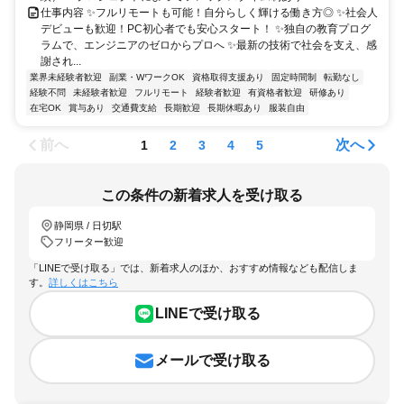
仕事内容 ✨フルリモートも可能！自分らしく輝ける働き方◎ ✨社会人
デビューも歓迎！PC初心者でも安心スタート！ ✨独自の教育プログ
ラムで、エンジニアのゼロからプロへ ✨最新の技術で社会を支え、感
謝され...
業界未経験者歓迎
副業・WワークOK
資格取得支援あり
固定時間制
転勤なし
経験不問
未経験者歓迎
フルリモート
経験者歓迎
有資格者歓迎
研修あり
在宅OK
賞与あり
交通費支給
長期歓迎
長期休暇あり
服装自由
前へ
次へ
1
2
3
4
5
この条件の新着求人を受け取る
静岡県 / 日切駅
フリーター歓迎
「LINEで受け取る」では、新着求人のほか、おすすめ情報なども配信しま
す。
詳しくはこちら
LINEで受け取る
メールで受け取る