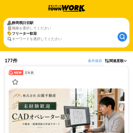
静岡県
日切駅
職種を選択してください
フリーター歓迎
キーワードを選択してください
177件
条件保存
関連度順
正社員