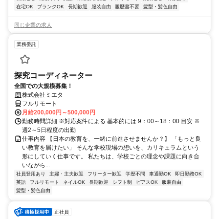
在宅OK
ブランクOK
長期歓迎
服装自由
履歴書不要
髪型・髪色自由
同じ企業の求人
業務委託
探究コーディネーター
全国での大規模募集！
株式会社ミエタ
フルリモート
月給200,000円～500,000円
勤務時間詳細 ※対応案件による 基本的には 9：00～18：00 目安 ※
週2～5日程度の出勤
仕事内容 【日本の教育を、一緒に前進させませんか？】 「もっと良
い教育を届けたい」 そんな学校現場の想いを、カリキュラムという
形にしていく仕事です。 私たちは、学校ごとの理念や課題に向き合
いながら...
社員登用あり
主婦・主夫歓迎
フリーター歓迎
学歴不問
車通勤OK
即日勤務OK
英語
フルリモート
ネイルOK
長期歓迎
シフト制
ピアスOK
服装自由
髪型・髪色自由
正社員