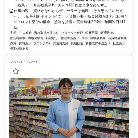
ー残業デー 月の残業平均は6～7時間程度と少なめです...
仕事内容 「資格がないからディーラーは無理」 そう思っていた方
へ。 ＼応募判断ポイント4つ／ ✅資格不要・板金経験があれば応募可
✅フロント部分の板金・塗装を担当 ✅完全週休2日制・年間休日117
日...
主婦・主夫歓迎
資格取得支援あり
フリーター歓迎
学歴不問
車通勤OK
固定時間制
職場見学可
転勤なし
住宅手当あり
午前
経験者歓迎
有資格者歓迎
夕方
賞与あり
ブランクOK
交通費支給
長期歓迎
資格取得手当あり
社割あり
長期休暇あり
アルバイト・パート