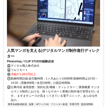
人気マンガを支える|デジタルマンガ制作進行ディレク
ター
Photoshop／CLIP STUDIO経験必須
デジタル職人株式会社
フルリモート
月給271,881円以上
勤務時間詳細 総労働時間：1ヶ月あたり160時間 勤務時間は10:00～
19:00（実働8時間／休憩1時間）の固定時間制
仕事内容 雇用形態：契約社員 職種：ディレクター 〇業務概要 デジタ
ルマンガ制作における、様々なサポート業務の制作進行管理を行いま
す。 ますますニーズが高まってきている電子コミック。あらゆる作
品の...
業界未経験者歓迎
副業・WワークOK
フリーター歓迎
学歴不問
固定時間制