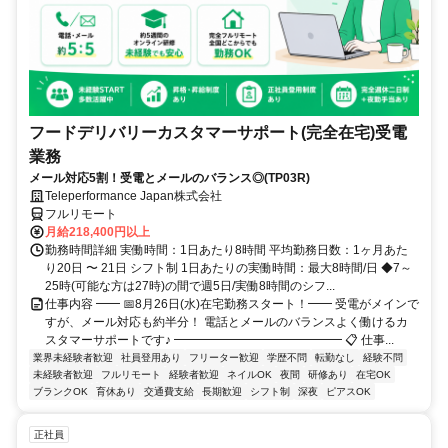
フードデリバリーカスタマーサポート(完全在宅)受電
業務
メール対応5割！受電とメールのバランス◎(TP03R)
Teleperformance Japan株式会社
フルリモート
月給218,400円以上
勤務時間詳細 実働時間：1日あたり8時間 平均勤務日数：1ヶ月あた
り20日 〜 21日 シフト制 1日あたりの実働時間：最大8時間/日 ◆7～
25時(可能な方は27時)の間で週5日/実働8時間のシフ...
仕事内容 ━━ 📅8月26日(水)在宅勤務スタート！━━ 受電がメインで
すが、メール対応も約半分！ 電話とメールのバランスよく働けるカ
スタマーサポートです♪ ━━━━━━━━━━━━━━ 📋 仕事...
業界未経験者歓迎
社員登用あり
フリーター歓迎
学歴不問
転勤なし
経験不問
未経験者歓迎
フルリモート
経験者歓迎
ネイルOK
夜間
研修あり
在宅OK
ブランクOK
育休あり
交通費支給
長期歓迎
シフト制
深夜
ピアスOK
正社員