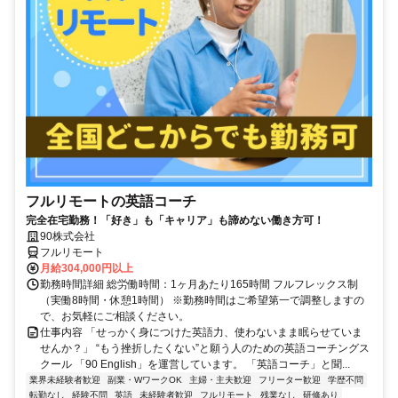
フルリモートの英語コーチ
完全在宅勤務！「好き」も「キャリア」も諦めない働き方可！
90株式会社
フルリモート
月給304,000円以上
勤務時間詳細 総労働時間：1ヶ月あたり165時間 フルフレックス制
（実働8時間・休憩1時間） ※勤務時間はご希望第一で調整しますの
で、お気軽にご相談ください。
仕事内容 「せっかく身につけた英語力、使わないまま眠らせていま
せんか？」 “もう挫折したくない”と願う人のための英語コーチングス
クール 「90 English」を運営しています。 「英語コーチ」と聞...
業界未経験者歓迎
副業・WワークOK
主婦・主夫歓迎
フリーター歓迎
学歴不問
転勤なし
経験不問
英語
未経験者歓迎
フルリモート
残業なし
研修あり