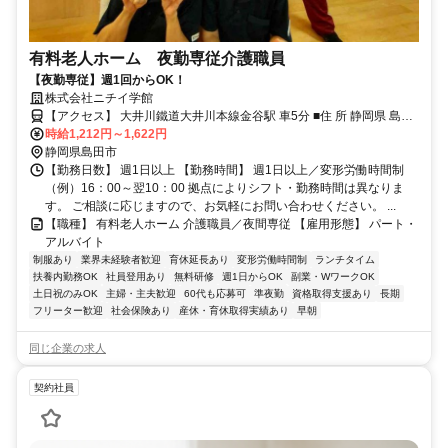
有料老人ホーム 夜勤専従介護職員
【夜勤専従】週1回からOK！
株式会社ニチイ学館
【アクセス】 大井川鐵道大井川本線金谷駅 車5分 ■住 所 静岡県 島田
時給1,212円～1,622円
市 金谷栄町197番地1 ■アクセス 大井川鐵道大井川本線金谷駅 車5分
静岡県島田市
【勤務日数】 週1日以上 【勤務時間】 週1日以上／変形労働時間制
（例）16：00～翌10：00 拠点によりシフト・勤務時間は異なりま
す。 ご相談に応じますので、お気軽にお問い合わせください。 ...
【職種】 有料老人ホーム 介護職員／夜間専従 【雇用形態】 パート・
アルバイト
制服あり
業界未経験者歓迎
育休延長あり
変形労働時間制
ランチタイム
扶養内勤務OK
社員登用あり
無料研修
週1日からOK
副業・WワークOK
土日祝のみOK
主婦・主夫歓迎
60代も応募可
準夜勤
資格取得支援あり
長期
フリーター歓迎
社会保険あり
産休・育休取得実績あり
早朝
同じ企業の求人
契約社員