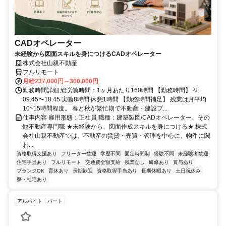
CADオペレーター
未経験から図面スキルを身につけるCADオペレーター
株式会社山親不動産
フルリモート
月給237,000円～300,000円
勤務時間詳細 総労働時間：1ヶ月あたり160時間 【勤務時間】 💡
09:45〜18:45 実働8時間 休憩1時間 【勤務時間補足】 残業は月平均
10~15時間程度。 春と秋が繁忙期で不動産・建設プ...
仕事内容 雇用形態：正社員 職種：建築製図/CADオペレーター、その
他不動産専門職 ★未経験から、図面作成スキルを身につける★ 株式
会社山親不動産では、不動産の賃貸・売買・管理を中心に、物件に関
わ...
資格取得支援あり
フリーター歓迎
学歴不問
固定時間制
経験不問
未経験者歓迎
住宅手当あり
フルリモート
交通費全額支給
残業なし
研修あり
賞与あり
ブランクOK
育休あり
長期歓迎
資格取得手当あり
長期休暇あり
土日祝休み
寮・社宅あり
アルバイト・パート