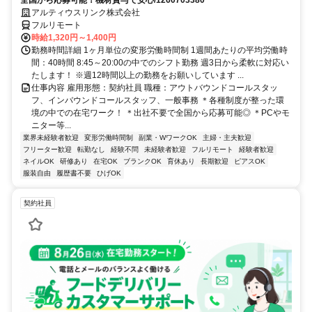
全国から応募可能！機材貸与で安心/1260703380
アルティウスリンク株式会社
フルリモート
時給1,320円～1,400円
勤務時間詳細 1ヶ月単位の変形労働時間制 1週間あたりの平均労働時
間：40時間 8:45～20:00の中でのシフト勤務 週3日から柔軟に対応い
たします！ ※週12時間以上の勤務をお願いしています ...
仕事内容 雇用形態：契約社員 職種：アウトバウンドコールスタッ
フ、インバウンドコールスタッフ、一般事務 ＊各種制度が整った環
境の中での在宅ワーク！ ＊出社不要で全国から応募可能◎ ＊PCやモ
ニター等...
業界未経験者歓迎
変形労働時間制
副業・WワークOK
主婦・主夫歓迎
フリーター歓迎
転勤なし
経験不問
未経験者歓迎
フルリモート
経験者歓迎
ネイルOK
研修あり
在宅OK
ブランクOK
育休あり
長期歓迎
ピアスOK
服装自由
履歴書不要
ひげOK
契約社員