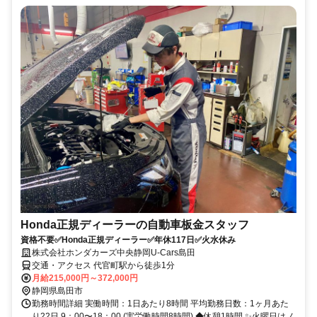
Honda正規ディーラーの自動車板金スタッフ
資格不要✅Honda正規ディーラー✅年休117日✅火水休み
株式会社ホンダカーズ中央静岡U-Cars島田
交通・アクセス 代官町駅から徒歩1分
月給215,000円～372,000円
静岡県島田市
勤務時間詳細 実働時間：1日あたり8時間 平均勤務日数：1ヶ月あた
り22日 9：00〜18：00 (実労働時間8時間) ◆休憩1時間 ✨火曜日はノ