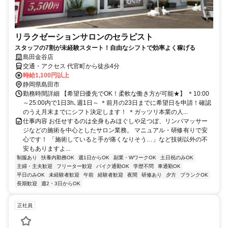
リラクゼーションサロンのセラピスト
スタッフの7割が未経験スタート！自由なシフトで効率よく稼げる
島田金谷店
交通・アクセス 代官町から徒歩4分
時給1,100円以上
静岡県島田市
勤務時間詳細 【希望日優先でOK！柔軟な働き方が可能★】 ＊10:00
～25:00内で1日3h､週1日～ ＊前月の23日までに希望日を申請！確認
のうえ月末までにシフト決定します！ ＊ガッツリ本業の人...
仕事内容 お任せするのは全身もみほぐしや足つぼ、リンパマッサー
ジなどの施術を中心としたサロン業務。 マニュアル・研修有りで安
心です！ 「施術していると手が痛くなりそう…」など技術以外の不
安もありますよ...
制服あり
扶養内勤務OK
週1日からOK
副業・WワークOK
土日祝のみOK
主婦・主夫歓迎
フリーター歓迎
バイク通勤OK
学歴不問
車通勤OK
平日のみOK
未経験者歓迎
午前
経験者歓迎
夜間
研修あり
夕方
ブランクOK
長期歓迎
週2・3日からOK
正社員