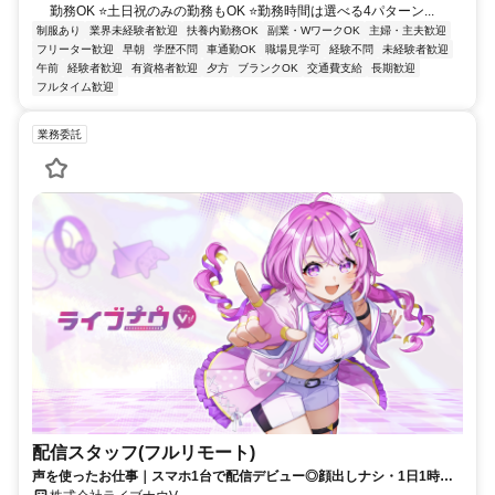
勤務OK ⭐土日祝のみの勤務もOK ⭐勤務時間は選べる4パターン...
制服あり
業界未経験者歓迎
扶養内勤務OK
副業・WワークOK
主婦・主夫歓迎
フリーター歓迎
早朝
学歴不問
車通勤OK
職場見学可
経験不問
未経験者歓迎
午前
経験者歓迎
有資格者歓迎
夕方
ブランクOK
交通費支給
長期歓迎
フルタイム歓迎
業務委託
配信スタッフ(フルリモート)
声を使ったお仕事｜スマホ1台で配信デビュー◎顔出しナシ・1日1時間