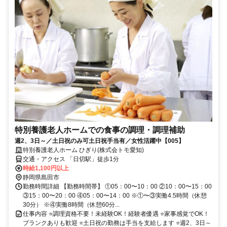
特別養護⽼⼈ホームでの⾷事の調理・調理補助
週2、3日～／土日祝のみ可土日祝手当有／女性活躍中【005】
特別養護⽼⼈ホーム ひぎり(株式会トモ愛知)
交通・アクセス 「日切駅」徒歩1分
時給1,100円以上
静岡県島田市
勤務時間詳細 【勤務時間帯】 ①05：00〜10：00 ②10：00〜15：00
③15：00〜20：00 ④05：00〜14：00 ※①〜③実働4.5時間（休憩
30分） ※④実働8時間（休憩60分...
仕事内容 ⭐調理資格不要！未経験OK！経験者優遇 ⭐家事感覚でOK！
ブランクありも歓迎 ⭐土日祝の勤務は手当を支給します ⭐週2、3日～