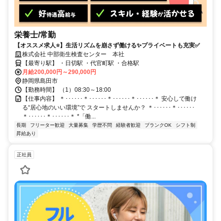
栄養士/常勤
【オススメ求人⭐️】生活リズムを崩さず働ける✨プライベートも充実✅️
株式会社 中部衛生検査センター 本社
【最寄り駅】 ・日切駅 ・代官町駅 ・合格駅
月給200,000円～290,000円
静岡県島田市
【勤務時間】 （1）08:30～18:00
【仕事内容】 ＊･･････＊･･････＊･･････＊･･････＊ 安心して働け
る“居心地のいい環境”で スタートしませんか？ ＊･･････＊･･････
＊･･････＊･･････＊ *「働...
長期
フリーター歓迎
大量募集
学歴不問
経験者歓迎
ブランクOK
シフト制
昇給あり
正社員