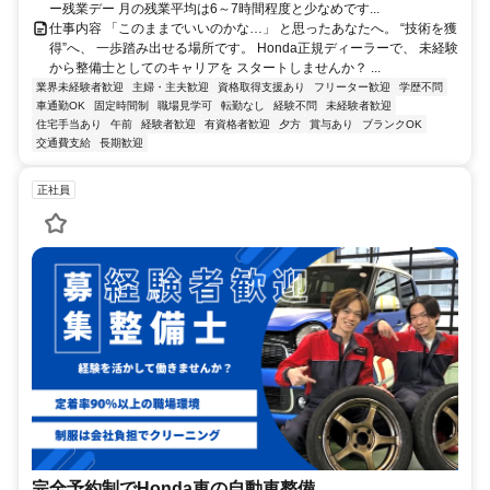
ー残業デー 月の残業平均は6～7時間程度と少なめです...
仕事内容 「このままでいいのかな…」 と思ったあなたへ。 “技術を獲
得”へ、 一歩踏み出せる場所です。 Honda正規ディーラーで、 未経験
から整備士としてのキャリアを スタートしませんか？ ...
業界未経験者歓迎
主婦・主夫歓迎
資格取得支援あり
フリーター歓迎
学歴不問
車通勤OK
固定時間制
職場見学可
転勤なし
経験不問
未経験者歓迎
住宅手当あり
午前
経験者歓迎
有資格者歓迎
夕方
賞与あり
ブランクOK
交通費支給
長期歓迎
正社員
完全予約制でHonda車の自動車整備