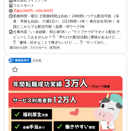
～OK♪
株式会社ライブナウV
フルリモート
月給2,000円～600,000円
勤務時間・曜日: ⏰勤務時間は自由！ 24時間いつでも配信可能 （深
夜・早朝も自由） ⛅週1日〜、1日1時間～OK！ ⛺完全在宅OK！ 全
国どこからでも配信可能 ✨副業・WワークOK
仕事内容: ＼✨未経験・初心者OK✨／ "ライブナウV"でボイス配信 デ
ビューしてみませんか？ ✋「声だけの配信活動に興味があるけど…」
✋「趣味・好きなことで稼ぎたいけど…」 ✋「やってみた...
週1日からOK
フルリモート
在宅OK
正社員