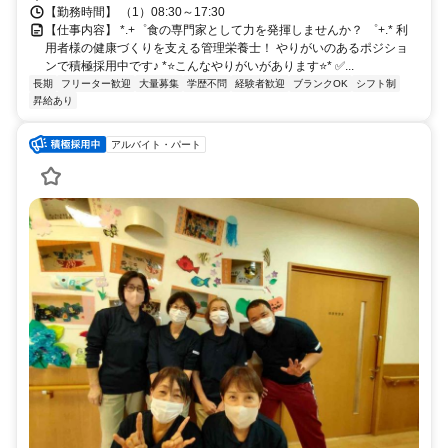
【勤務時間】 （1）08:30～17:30
【仕事内容】 *.+゜食の専門家として力を発揮しませんか？ ゜+.* 利
用者様の健康づくりを支える管理栄養士！ やりがいのあるポジショ
ンで積極採用中です♪ *⭐️こんなやりがいがあります⭐️* ✅️...
長期
フリーター歓迎
大量募集
学歴不問
経験者歓迎
ブランクOK
シフト制
昇給あり
アルバイト・パート