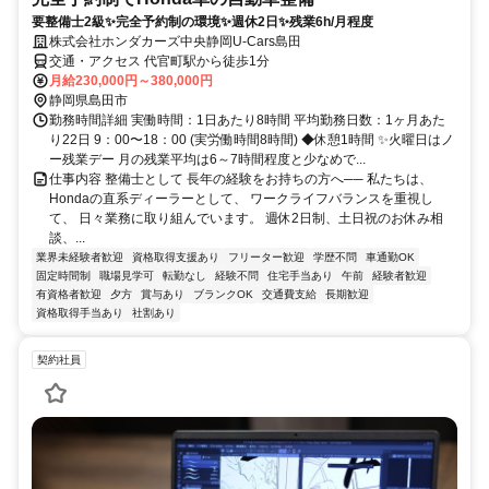
要整備士2級✨完全予約制の環境✨週休2日✨残業6h/月程度
株式会社ホンダカーズ中央静岡U-Cars島田
交通・アクセス 代官町駅から徒歩1分
月給230,000円～380,000円
静岡県島田市
勤務時間詳細 実働時間：1日あたり8時間 平均勤務日数：1ヶ月あた
り22日 9：00〜18：00 (実労働時間8時間) ◆休憩1時間 ✨火曜日はノ
ー残業デー 月の残業平均は6～7時間程度と少なめで...
仕事内容 整備士として 長年の経験をお持ちの方へ── 私たちは、
Hondaの直系ディーラーとして、 ワークライフバランスを重視し
て、 日々業務に取り組んでいます。 週休2日制、土日祝のお休み相
談、...
業界未経験者歓迎
資格取得支援あり
フリーター歓迎
学歴不問
車通勤OK
固定時間制
職場見学可
転勤なし
経験不問
住宅手当あり
午前
経験者歓迎
有資格者歓迎
夕方
賞与あり
ブランクOK
交通費支給
長期歓迎
資格取得手当あり
社割あり
契約社員