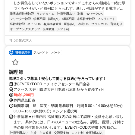
しか募集をしていないポジションです♪ ✅ これからの組織を一緒に形
づくるやりがい ✅ 前例にとらわれず、新しい挑戦ができる環境 ✅...
業界未経験者歓迎
ランチタイム
社員登用あり
副業・WワークOK
フリーター歓迎
学歴不問
転勤なし
経験不問
未経験者歓迎
フルリモート
経験者歓迎
ネイルOK
有資格者歓迎
研修あり
在宅OK
ブランクOK
育休あり
オープニングスタッフ
長期歓迎
シフト制
同じ企業の求人
アルバイト・パート
調理師
調理スタッフ募集！安心して働ける待遇がそろっています！
(株)EVERYFOOD ニチイケアセンター島田金谷
アクセス 大井川鐵道大井川本線 代官町駅から徒歩で7分
時給1,200円
静岡県島田市
時間帯 朝、昼、深夜・早朝 勤務曜日・時間 5:00～14:00(休憩60分)
8:00～16:00(休憩60分) ※シフト選択可
仕事情報 ● 仕事内容 福祉施設内の厨房にて調理・提供をお願い致し
ます。 具体的には、日々のメニューの仕込み、調理、 配膳、片付け
等の厨房作業をお願いします。 EVERYFOODの特徴 お客様の...
社員登用あり
主婦・主夫歓迎
交通費支給
シフト制
食事補助あり