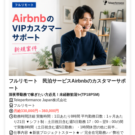
フルリモート 民泊サービスAirbnbのカスタマーサポ
ート
深夜帯勤務で稼ぎたい方必見！未経験歓迎✨(TP18PSM)
Teleperformance Japan株式会社
フルリモート
月給330,000円～360,000円
勤務時間詳細 実働時間：1日あたり8時間 平均勤務日数：1ヶ月あた
り21日 ▼シフト制：土日祝日含む週5日勤務 17：00～翌9：00の間
で実働8時間（土日祝含む週5日勤務） ・1時間休憩の他に前半...
仕事内容 ★新規プロジェクトスタート★ ✅ 完全在宅勤務♪ ✅ 弊社で