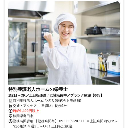
特別養護⽼⼈ホームの栄養⼠
週2日～OK／土日祝優遇／女性活躍中／ブランク歓迎【005】
特別養護⽼⼈ホーム ひぎり(株式会トモ愛知)
交通・アクセス 「日切駅」徒歩1分
時給1,400円以上
静岡県島田市
勤務時間詳細 【勤務時間帯】 05：00〜20：00 ※上記時間内で6h～
で応相談 ※週2日～OK！⼟⽇祝は歓迎