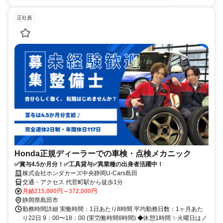
正社員
Honda正規ディーラーでの車検・点検メカニック
✅賞与4.5か月分！✅工具貸与✅異業種の出身者活躍中！
株式会社ホンダカーズ中央静岡U-Cars島田
交通・アクセス 代官町駅から徒歩1分
月給215,000円～372,000円
静岡県島田市
勤務時間詳細 実働時間：1日あたり8時間 平均勤務日数：1ヶ月あた
り22日 9：00〜18：00 (実労働時間8時間) ◆休憩1時間 ✨火曜日はノ