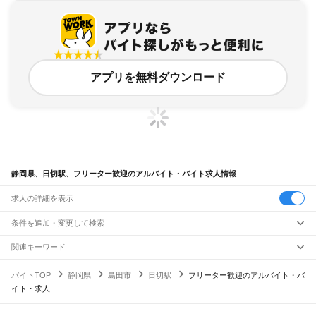
アプリを無料ダウンロード
静岡県、日切駅、フリーター歓迎のアルバイト・バイト求人情報
求人の詳細を表示
条件を追加・変更して検索
市区町村を追加・変更
関連キーワード
完全在宅ワーク 全国
シール貼り 在宅
現在地周辺
ガチャガチャ
犬カフェ
静岡県
駅を追加・変更
バイトTOP
静岡県
島田市
日切駅
フリーター歓迎のアルバイト・バ
静岡県
すべて
イト・求人
静岡市
すべて
職種を追加・変更
JR東海道本線(東京～熱海)
葵区
駿河区
清水区
熱海駅
飲食・フードサービス