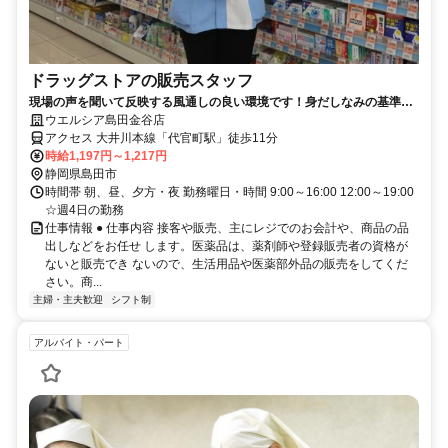
ドラッグストアの販売スタッフ
現場の声を聞いて反映する風通しの良い環境です！身だしなみの基準を
大幅に緩和しました！
ウエルシア島田金谷店
アクセス 大井川本線「代官町駅」徒歩11分
時給1,197円～1,217円
静岡県島田市
時間帯 朝、昼、夕方・夜 勤務曜日・時間 9:00～16:00 12:00～19:00
☆週4日の勤務
仕事情報 ● 仕事内容 接客や販売、主にレジでのお会計や、商品の品
出しなどをお任せ します。医薬品は、薬剤師や登録販売者の資格が
ないと販売でき ないので、生活用品や医薬部外品の販売をしてくだ
さい。商...
主婦・主夫歓迎
シフト制
アルバイト・パート