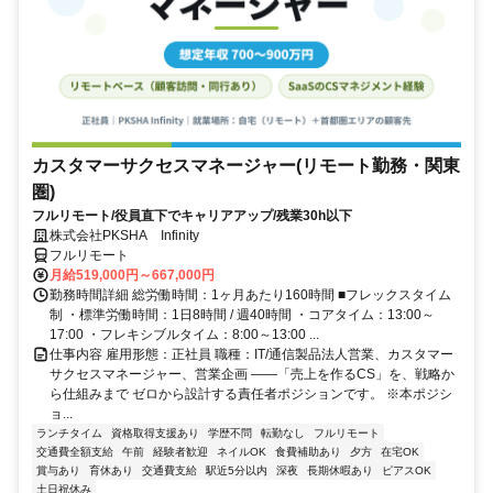
カスタマーサクセスマネージャー(リモート勤務・関東
圏)
フルリモート/役員直下でキャリアアップ/残業30h以下
株式会社PKSHA Infinity
フルリモート
月給519,000円～667,000円
勤務時間詳細 総労働時間：1ヶ月あたり160時間 ■フレックスタイム
制 ・標準労働時間：1日8時間 / 週40時間 ・コアタイム：13:00～
17:00 ・フレキシブルタイム：8:00～13:00 ...
仕事内容 雇用形態：正社員 職種：IT/通信製品法人営業、カスタマー
サクセスマネージャー、営業企画 ――「売上を作るCS」を、戦略か
ら仕組みまで ゼロから設計する責任者ポジションです。 ※本ポジシ
ョ...
ランチタイム
資格取得支援あり
学歴不問
転勤なし
フルリモート
交通費全額支給
午前
経験者歓迎
ネイルOK
食費補助あり
夕方
在宅OK
賞与あり
育休あり
交通費支給
駅近5分以内
深夜
長期休暇あり
ピアスOK
土日祝休み