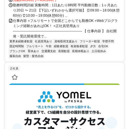
勤務時間詳細 実働時間：1日あたり8時間 平均勤務日数：1ヶ月あた
り20日 〜 21日 【下記いずれかから選択可能】 ⏰09:00～18:00(休憩
60分) ⏰10:00～19:00(休憩60分) ...
仕事内容 ⭐フルリモートで全国どこからでも勤務OK ⭐Webプログラ
ミング経験があればOK！ ⭐正社員登用あり
―――――――――――――――――――― 【 仕事内容 】 自社開
発・受託開発環境で...
業界未経験者歓迎
社員登用あり
資格取得支援あり
フリーター歓迎
学歴不問
固定時間制
フルリモート
午前
経験者歓迎
有資格者歓迎
夕方
在宅OK
ブランクOK
育休あり
交通費支給
長期歓迎
長期休暇あり
土日祝休み
服装自由
髪型・髪色自由
正社員