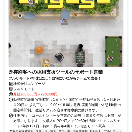
既存顧客への採用支援ツールのサポート営業
フルリモート×年休121日✨自宅にいながらチームで成長！
株式会社エンゲージ
フルリモート
月給260,000円～270,000円
勤務時間詳細 実働時間：1日あたり8時間 平均勤務日数：1ヶ月あた
り20日 ✅ 規則正しい「9:00〜18:00」勤務 実働8時間・休憩1時間の
固定時間制。 生活リズムを崩さず健康的に働けます。 ...
仕事内容 ※コールセンターか営業のご経験 （業界や年数は不問）が
必須になります。 ＼求人のPOINT／ ✨20~30代活躍中！ ✨フルリモ
ート×年休121日＋特休 ✨賞与年4回＋インセあり！ ✨既存...
業界未経験者歓迎
フリーター歓迎
学歴不問
固定時間制
転勤なし
フルリモート