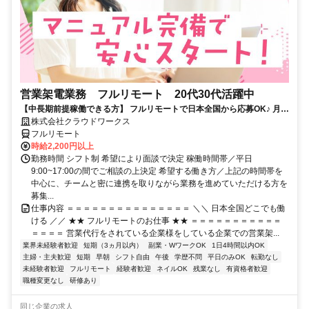
営業架電業務 フルリモート 20代30代活躍中
【中長期前提稼働できる方】 フルリモートで日本全国から応募OK♪ 月稼
働40時間で安定収入！
株式会社クラウドワークス
フルリモート
時給2,200円以上
勤務時間 シフト制 希望により面談で決定 稼働時間帯／平日
9:00~17:00の間でご相談の上決定 希望する働き方／上記の時間帯を
中心に、チームと密に連携を取りながら業務を進めていただける方を
募集...
仕事内容 ＝＝＝＝＝＝＝＝＝＝＝＝＝＝＝ ＼＼ 日本全国どこでも働
ける ／／ ★★ フルリモートのお仕事 ★★ ＝＝＝＝＝＝＝＝＝＝＝
＝＝＝＝ 営業代行をされている企業様をしている企業での営業架...
業界未経験者歓迎
短期（3ヵ月以内）
副業・WワークOK
1日4時間以内OK
主婦・主夫歓迎
短期
早朝
シフト自由
午後
学歴不問
平日のみOK
転勤なし
未経験者歓迎
フルリモート
経験者歓迎
ネイルOK
残業なし
有資格者歓迎
職種変更なし
研修あり
同じ企業の求人