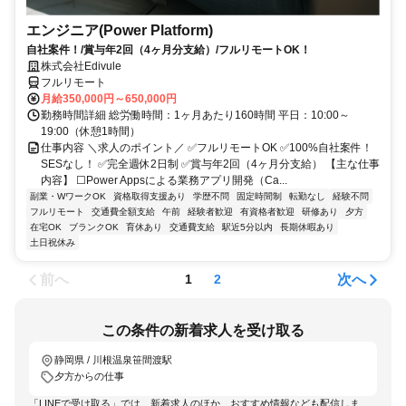
エンジニア(Power Platform)
自社案件！/賞与年2回（4ヶ月分支給）/フルリモートOK！
株式会社Edivule
フルリモート
月給350,000円～650,000円
勤務時間詳細 総労働時間：1ヶ月あたり160時間 平日：10:00～
19:00（休憩1時間）
仕事内容 ＼求人のポイント／ ✅フルリモートOK ✅100%自社案件！
SESなし！ ✅完全週休2日制 ✅賞与年2回（4ヶ月分支給） 【主な仕事
内容】 ☐Power Appsによる業務アプリ開発（Ca...
副業・WワークOK
資格取得支援あり
学歴不問
固定時間制
転勤なし
経験不問
フルリモート
交通費全額支給
午前
経験者歓迎
有資格者歓迎
研修あり
夕方
在宅OK
ブランクOK
育休あり
交通費支給
駅近5分以内
長期休暇あり
土日祝休み
前へ
次へ
1
2
この条件の新着求人を受け取る
静岡県 / 川根温泉笹間渡駅
夕方からの仕事
「LINEで受け取る」では、新着求人のほか、おすすめ情報なども配信しま