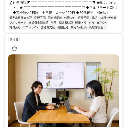
仕事内容 ◤￣￣￣￣￣￣￣￣￣￣￣￣￣￣￣￣￣￣◥ ★働くポイン
ト！★ ￣￣￣￣￣￣￣￣￣￣￣￣￣￣￣￣￣￣ ◆フルリモートOK！
◆完全週休2日制（土日祝）＆年休120日 ◆20代後半～40代の...
業界未経験者歓迎
学歴不問
固定時間制
転勤なし
経験不問
英語
未経験者歓迎
フルリモート
交通費全額支給
午前
経験者歓迎
研修あり
夕方
在宅OK
賞与あり
ブランクOK
交通費支給
長期歓迎
駅近5分以内
長期休暇あり
正社員