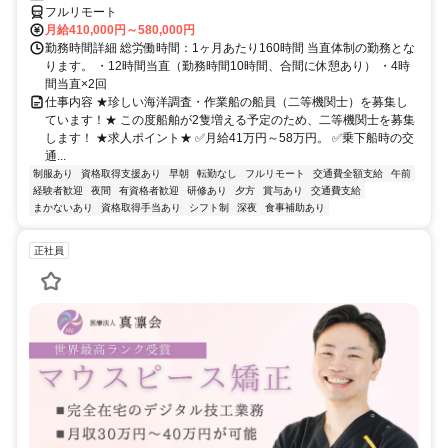
フルリモート
月給410,000円～580,000円
勤務時間詳細 総労働時間：1ヶ月あたり160時間 当直体制の勤務とな
ります。 ・12時間当直（勤務時間10時間、合間に休憩あり） ・4時
間当直×2回
仕事内容 ★珍しい海洋調査・作業船の船員（二等機関士）を募集し
ています！★ この度船舶が2隻増える予定のため、二等機関士を募集
します！ ★求人ポイント★ ✅月給41万円～58万円。 ✅乗下船時の交
通...
制服あり
資格取得支援あり
早朝
転勤なし
フルリモート
交通費全額支給
午前
経験者歓迎
夜間
有資格者歓迎
研修あり
夕方
賞与あり
交通費支給
まかないあり
資格取得手当あり
シフト制
深夜
食事補助あり
正社員