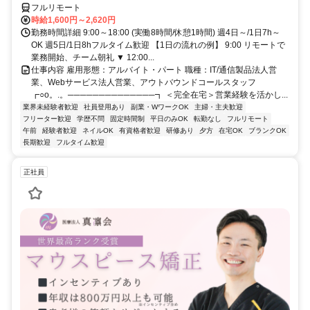
フルリモート
時給1,600円～2,620円
勤務時間詳細 9:00～18:00 (実働8時間/休憩1時間) 週4日～/1日7h～
OK 週5日/1日8hフルタイム歓迎 【1日の流れの例】 9:00 リモートで
業務開始、チーム朝礼 ▼ 12:00...
仕事内容 雇用形態：アルバイト・パート 職種：IT/通信製品法人営
業、Webサービス法人営業、アウトバウンドコールスタッフ
┏○o。.。──────────────┓ ＜完全在宅＞営業経験を活かし...
業界未経験者歓迎
社員登用あり
副業・WワークOK
主婦・主夫歓迎
フリーター歓迎
学歴不問
固定時間制
平日のみOK
転勤なし
フルリモート
午前
経験者歓迎
ネイルOK
有資格者歓迎
研修あり
夕方
在宅OK
ブランクOK
長期歓迎
フルタイム歓迎
正社員