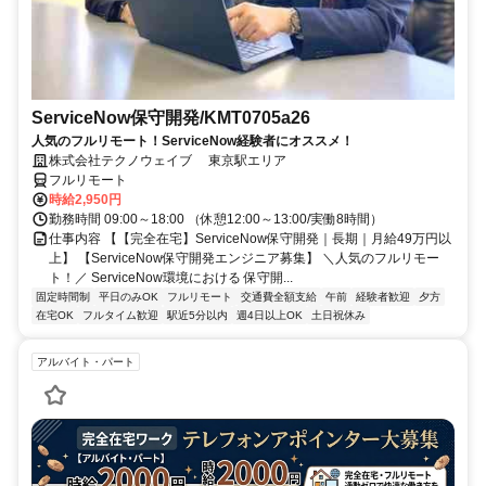
ServiceNow保守開発/KMT0705a26
人気のフルリモート！ServiceNow経験者にオススメ！
株式会社テクノウェイブ 東京駅エリア
フルリモート
時給2,950円
勤務時間 09:00～18:00 （休憩12:00～13:00/実働8時間）
仕事内容 【【完全在宅】ServiceNow保守開発｜長期｜月給49万円以
上】 【ServiceNow保守開発エンジニア募集】 ＼人気のフルリモー
ト！／ ServiceNow環境における 保守開...
固定時間制
平日のみOK
フルリモート
交通費全額支給
午前
経験者歓迎
夕方
在宅OK
フルタイム歓迎
駅近5分以内
週4日以上OK
土日祝休み
アルバイト・パート