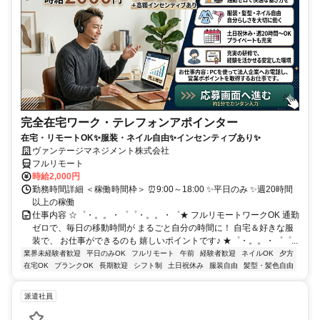
完全在宅ワーク・テレフォンアポインター
在宅・リモートOK✨服装・ネイル自由✨インセンティブあり✨
ヴァンテージマネジメント株式会社
フルリモート
時給2,000円
勤務時間詳細 ＜稼働時間枠＞ ⏰9:00～18:00 ✨平日のみ ✨週20時間
以上の稼働
仕事内容 ☆゜・。。・゜゜・。。・゜★ フルリモートワークOK 通勤
ゼロで、毎日の移動時間が まるごと自分の時間に！ 自宅＆好きな服
装で、 お仕事ができるのも 嬉しいポイントです♪ ★゜・。。・゜゜...
業界未経験者歓迎
平日のみOK
フルリモート
午前
経験者歓迎
ネイルOK
夕方
在宅OK
ブランクOK
長期歓迎
シフト制
土日祝休み
服装自由
髪型・髪色自由
派遣社員