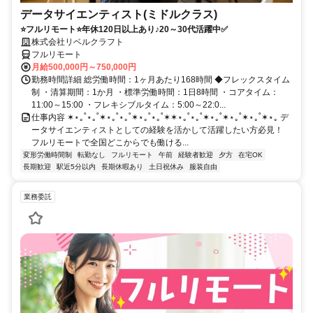
データサイエンティスト(ミドルクラス)
⭐フルリモート⭐年休120日以上あり♪20～30代活躍中✅
株式会社リベルクラフト
フルリモート
月給500,000円～750,000円
勤務時間詳細 総労働時間：1ヶ月あたり168時間 ◆フレックスタイム
制 ・清算期間：1か月 ・標準労働時間：1日8時間 ・コアタイム：
11:00～15:00 ・フレキシブルタイム：5:00～22:0...
仕事内容 ✶⋆｡˚⋆｡˚✶⋆｡˚⋆｡˚✶⋆｡˚⋆｡˚✶✶⋆｡˚⋆｡˚✶⋆｡˚✶⋆｡˚✶⋆｡˚✶⋆｡ デ
ータサイエンティストとしての経験を活かして活躍したい方必見！
フルリモートで全国どこからでも働ける...
変形労働時間制
転勤なし
フルリモート
午前
経験者歓迎
夕方
在宅OK
長期歓迎
駅近5分以内
長期休暇あり
土日祝休み
服装自由
業務委託