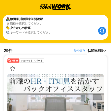
静岡県
川根温泉笹間渡駅
職種を選択してください
夕方からの仕事
キーワードを選択してください
29件
条件保存
関連度順
アルバイト・パート