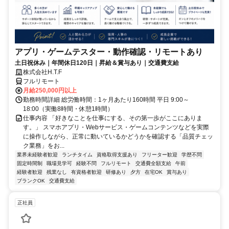
アプリ・ゲームテスター・動作確認・リモートあり
土日祝休み｜年間休日120日｜昇給＆賞与あり｜交通費支給
株式会社H.T.F
フルリモート
月給250,000円以上
勤務時間詳細 総労働時間：1ヶ月あたり160時間 平日 9:00～
18:00（実働8時間・休憩1時間）
仕事内容 「好きなことを仕事にする、その第一歩がここにありま
す。」 スマホアプリ・Webサービス・ゲームコンテンツなどを実際
に操作しながら、正常に動いているかどうかを確認する「品質チェッ
ク業務」をお...
業界未経験者歓迎
ランチタイム
資格取得支援あり
フリーター歓迎
学歴不問
固定時間制
職場見学可
経験不問
フルリモート
交通費全額支給
午前
経験者歓迎
残業なし
有資格者歓迎
研修あり
夕方
在宅OK
賞与あり
ブランクOK
交通費支給
正社員