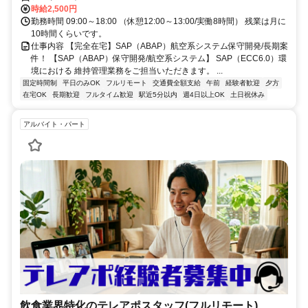
時給2,500円
勤務時間 09:00～18:00 （休憩12:00～13:00/実働8時間） 残業は月に
10時間くらいです。
仕事内容 【完全在宅】SAP（ABAP）航空系システム保守開発/長期案
件！ 【SAP（ABAP）保守開発/航空系システム】 SAP（ECC6.0）環
境における 維持管理業務をご担当いただきます。 ...
固定時間制
平日のみOK
フルリモート
交通費全額支給
午前
経験者歓迎
夕方
在宅OK
長期歓迎
フルタイム歓迎
駅近5分以内
週4日以上OK
土日祝休み
アルバイト・パート
飲食業界特化のテレアポスタッフ(フルリモート)