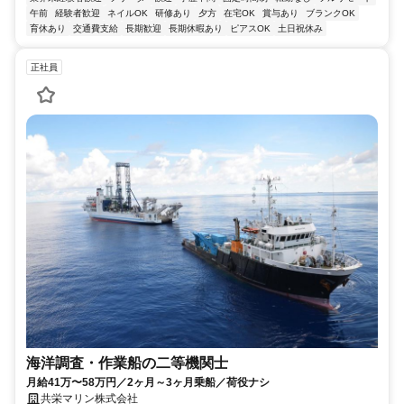
午前
経験者歓迎
ネイルOK
研修あり
夕方
在宅OK
賞与あり
ブランクOK
育休あり
交通費支給
長期歓迎
長期休暇あり
ピアスOK
土日祝休み
正社員
海洋調査・作業船の二等機関士
月給41万〜58万円／2ヶ月～3ヶ月乗船／荷役ナシ
共栄マリン株式会社