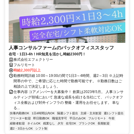
人事コンサルファームのバックオフィススタッフ
在宅・1日3-4h！HR知見を活かし時給2300円！
株式会社エフェクトリー
フルリモート
時給2,300円以上
勤務時間詳細 10:00～19:00の間で1日3～4時間、週2～3日 ※上記時
間帯の中で、ご希望に応じた時間で勤務可能です。 ※勤務日数はご
相談の上で決定しましょう。
仕事内容 コアメンバーを大募集中！ 創業は2023年5月。 人事コンサ
ルティング領域において 急速な成長を続ける当社にて、 バックオフ
ィス全般および対外インフラの 整備・運用をお任せします。 単な
る...
扶養内勤務OK
1日4時間以内OK
隔週シフト提出
主婦・主夫歓迎
週1シフト提出
フリーター歓迎
即日勤務OK
職場見学可
平日のみOK
フルリモート
午前
経験者歓迎
ネイルOK
残業なし
夕方
在宅OK
ブランクOK
長期歓迎
週2・3日からOK
シフト制