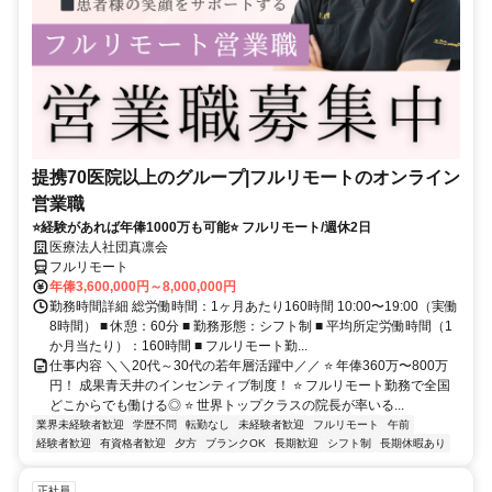
提携70医院以上のグループ|フルリモートのオンライン
営業職
⭐経験があれば年俸1000万も可能⭐ フルリモート/週休2日
医療法人社団真凛会
フルリモート
年俸3,600,000円～8,000,000円
勤務時間詳細 総労働時間：1ヶ月あたり160時間 10:00〜19:00（実働
8時間） ■ 休憩：60分 ■ 勤務形態：シフト制 ■ 平均所定労働時間（1
か月当たり）：160時間 ■ フルリモート勤...
仕事内容 ＼＼20代～30代の若年層活躍中／／ ⭐ 年俸360万〜800万
円！ 成果青天井のインセンティブ制度！ ⭐ フルリモート勤務で全国
どこからでも働ける◎ ⭐ 世界トップクラスの院長が率いる...
業界未経験者歓迎
学歴不問
転勤なし
未経験者歓迎
フルリモート
午前
経験者歓迎
有資格者歓迎
夕方
ブランクOK
長期歓迎
シフト制
長期休暇あり
正社員