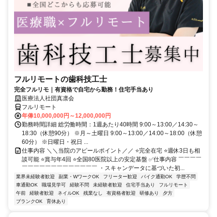
フルリモートの歯科技工士
完全フルリモ｜有資格で自宅から勤務！住宅手当あり
医療法人社団真凛会
フルリモート
年俸10,000,000円～12,000,000円
勤務時間詳細 総労働時間：1週あたり40時間 9:00～13:00／14:30～
18:30（休憩90分） ※月～土曜日 9:00～13:00／14:00～18:00（休憩
60分） ※日曜日・祝日 ...
仕事内容 ＼＼当院のアピールポイント／／ ⭐完全在宅 ⭐週休3日も相
談可能 ⭐賞与年4回 ⭐全国80医院以上の安定基盤 ✅仕事内容 ￣￣￣￣
￣￣￣￣￣￣￣￣￣￣￣￣￣ ・スキャンデータに基づいた初...
業界未経験者歓迎
副業・WワークOK
フリーター歓迎
バイク通勤OK
学歴不問
車通勤OK
職場見学可
経験不問
未経験者歓迎
住宅手当あり
フルリモート
午前
経験者歓迎
ネイルOK
残業なし
有資格者歓迎
研修あり
夕方
ブランクOK
育休あり