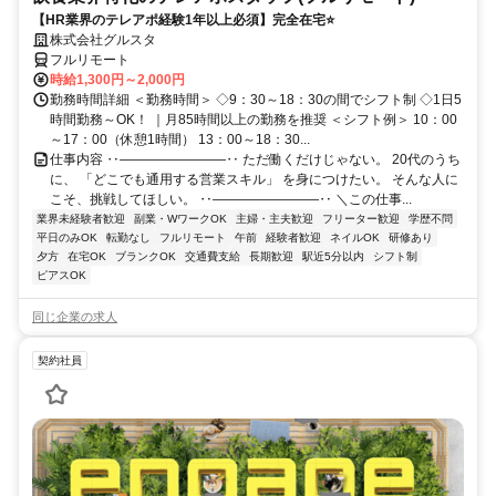
【HR業界のテレアポ経験1年以上必須】完全在宅⭐
株式会社グルスタ
フルリモート
時給1,300円～2,000円
勤務時間詳細 ＜勤務時間＞ ◇9：30～18：30の間でシフト制 ◇1日5
時間勤務～OK！ ｜月85時間以上の勤務を推奨 ＜シフト例＞ 10：00
～17：00（休憩1時間） 13：00～18：30...
仕事内容 ‥――――――――‥ ただ働くだけじゃない。 20代のうち
に、 「どこでも通用する営業スキル」 を身につけたい。 そんな人に
こそ、挑戦してほしい。 ‥――――――――‥ ＼この仕事...
業界未経験者歓迎
副業・WワークOK
主婦・主夫歓迎
フリーター歓迎
学歴不問
平日のみOK
転勤なし
フルリモート
午前
経験者歓迎
ネイルOK
研修あり
夕方
在宅OK
ブランクOK
交通費支給
長期歓迎
駅近5分以内
シフト制
ピアスOK
同じ企業の求人
契約社員