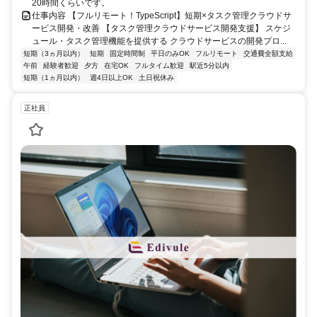
20時間くらいです。
仕事内容 【フルリモート！TypeScript】短期×タスク管理クラウドサ
ービス開発・改善 【タスク管理クラウドサービス開発支援】 スケジ
ュール・タスク管理機能を提供する クラウドサービスの開発プロ...
短期（3ヵ月以内）
短期
固定時間制
平日のみOK
フルリモート
交通費全額支給
午前
経験者歓迎
夕方
在宅OK
フルタイム歓迎
駅近5分以内
短期（1ヵ月以内）
週4日以上OK
土日祝休み
正社員