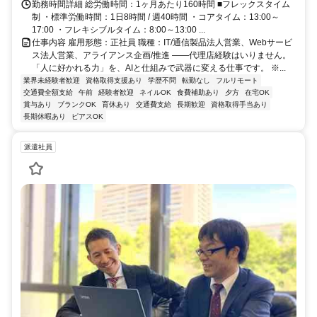
勤務時間詳細 総労働時間：1ヶ月あたり160時間 ■フレックスタイム
制 ・標準労働時間：1日8時間 / 週40時間 ・コアタイム：13:00～
17:00 ・フレキシブルタイム：8:00～13:00 ...
仕事内容 雇用形態：正社員 職種：IT/通信製品法人営業、Webサービ
ス法人営業、アライアンス企画/推進 ――代理店経験はいりません。
「人に好かれる力」を、AIと仕組みで武器に変える仕事です。 ※...
業界未経験者歓迎
資格取得支援あり
学歴不問
転勤なし
フルリモート
交通費全額支給
午前
経験者歓迎
ネイルOK
食費補助あり
夕方
在宅OK
賞与あり
ブランクOK
育休あり
交通費支給
長期歓迎
資格取得手当あり
長期休暇あり
ピアスOK
派遣社員