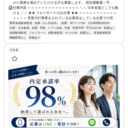
がら業務を進めていただける方を募集します。 想定稼働量／平...
仕事内容 ＝＝＝＝＝＝＝＝＝＝＝＝＝＝＝ ＼＼ 日本全国どこでも働
ける ／／ ★★ フルリモートのお仕事 ★★ ＝＝＝＝＝＝＝＝＝＝＝
＝＝＝＝ 営業代行事業をされている企業様をしている企業での営...
業界未経験者歓迎
短期（3ヵ月以内）
副業・WワークOK
1日4時間以内OK
主婦・主夫歓迎
短期
早朝
シフト自由
午後
学歴不問
平日のみOK
転勤なし
未経験者歓迎
フルリモート
経験者歓迎
ネイルOK
残業なし
有資格者歓迎
職種変更なし
研修あり
正社員