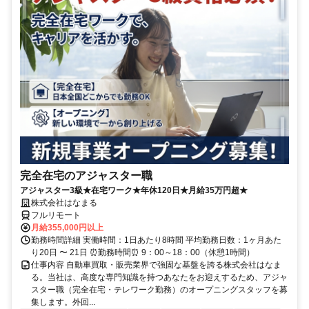
完全在宅のアジャスター職
アジャスター3級★在宅ワーク★年休120日★月給35万円超★
株式会社はなまる
フルリモート
月給355,000円以上
勤務時間詳細 実働時間：1日あたり8時間 平均勤務日数：1ヶ月あた
り20日 〜 21日 ⏰勤務時間⏰ 9：00～18：00（休憩1時間）
仕事内容 自動車買取・販売業界で強固な基盤を誇る株式会社はなま
る。当社は、高度な専門知識を持つあなたをお迎えするため、アジャ
スター職（完全在宅・テレワーク勤務）のオープニングスタッフを募
集します。外回...