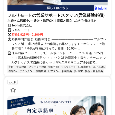
フルリモートの営業サポートスタッフ(営業経験必須)
主婦さん活躍中♪中抜け・送迎OK！家庭と両立しながら働ける✨
Tebiki株式会社
フルリモート
時給1,925円～2,200円
勤務時間詳細 ⏰ 勤務時間 ⏰ ────────────────── フルフレ
ックス制 （週25時間以上の稼働をお願いします） * 申告シフトで勤
務可能 * 「子供が学校に行っている間（10:00～...
仕事内容 ＊‥‥＊‥ アピールポイント ‥＊‥‥＊ ✨ 時給1,925円
～！高水準の報酬設定 ✨ ママ・パパ多数活躍中！温かいチーム ✨ フ
ルフレックスで自由に働く ✨ 丁寧なOJT＆マニュアル完備で...
主婦・主夫歓迎
フリーター歓迎
学歴不問
フルリモート
経験者歓迎
ネイルOK
在宅OK
ブランクOK
長期歓迎
ピアスOK
服装自由
ひげOK
髪型・髪色自由
正社員