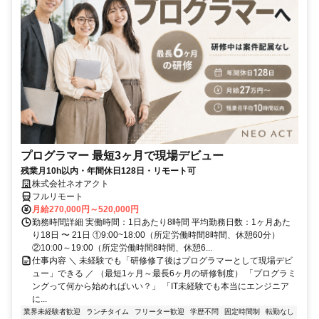
プログラマー 最短3ヶ月で現場デビュー
残業月10h以内・年間休日128日・リモート可
株式会社ネオアクト
フルリモート
月給270,000円～520,000円
勤務時間詳細 実働時間：1日あたり8時間 平均勤務日数：1ヶ月あた
り18日 〜 21日 ①9:00~18:00（所定労働時間8時間、休憩60分）
②10:00～19:00（所定労働時間8時間、休憩6...
仕事内容 ＼ 未経験でも「研修修了後はプログラマーとして現場デビ
ュー」できる ／ （最短1ヶ月～最長6ヶ月の研修制度） 「プログラミ
ングって何から始めればいい？」 「IT未経験でも本当にエンジニア
に...
業界未経験者歓迎
ランチタイム
フリーター歓迎
学歴不問
固定時間制
転勤なし