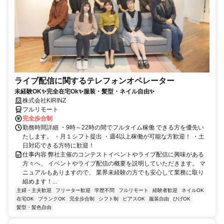
ライブ配信に関するテレフォンオペレーター
未経験OK✨完全在宅Ok✨服装・髪型・ネイル自由✨
株式会社KIRINZ
フルリモート
完全歩合制
勤務時間詳細 ・9時～22時の間でフルタイム稼働 できる方を優先い
たします。 ・月１シフト提出 ・週4以上稼働が可能な方歓迎！ ・土
日対応できる方特に歓迎！
仕事内容 弊社主催のコンテストイベントやライブ配信に興味がある
方々へ、 イベントやライブ配信の概要を説明していただきます。 マ
ニュアルもありますので、 業界未経験の方でも安心して業務に取り
組めます！...
主婦・主夫歓迎
フリーター歓迎
学歴不問
フルリモート
経験者歓迎
ネイルOK
在宅OK
ブランクOK
完全歩合制
シフト制
ピアスOK
服装自由
ひげOK
髪型・髪色自由