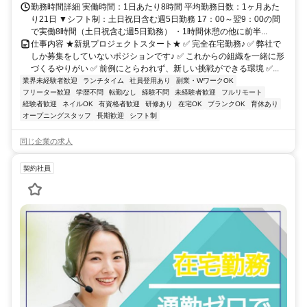
勤務時間詳細 実働時間：1日あたり8時間 平均勤務日数：1ヶ月あた
り21日 ▼シフト制：土日祝日含む週5日勤務 17：00～翌9：00の間
で実働8時間（土日祝含む週5日勤務） ・1時間休憩の他に前半...
仕事内容 ★新規プロジェクトスタート★ ✅ 完全在宅勤務♪ ✅ 弊社で
しか募集をしていないポジションです♪ ✅ これからの組織を一緒に形
づくるやりがい ✅ 前例にとらわれず、新しい挑戦ができる環境 ✅...
業界未経験者歓迎
ランチタイム
社員登用あり
副業・WワークOK
フリーター歓迎
学歴不問
転勤なし
経験不問
未経験者歓迎
フルリモート
経験者歓迎
ネイルOK
有資格者歓迎
研修あり
在宅OK
ブランクOK
育休あり
オープニングスタッフ
長期歓迎
シフト制
同じ企業の求人
契約社員