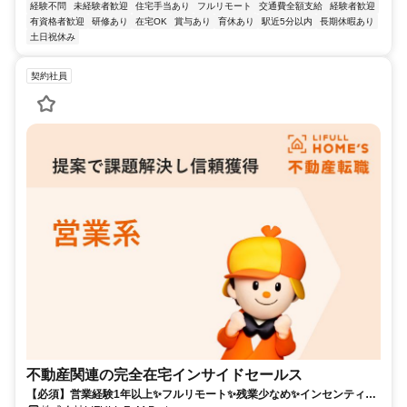
経験不問
未経験者歓迎
住宅手当あり
フルリモート
交通費全額支給
経験者歓迎
有資格者歓迎
研修あり
在宅OK
賞与あり
育休あり
駅近5分以内
長期休暇あり
土日祝休み
契約社員
不動産関連の完全在宅インサイドセールス
【必須】営業経験1年以上✨フルリモート✨残業少なめ✨インセンティブ