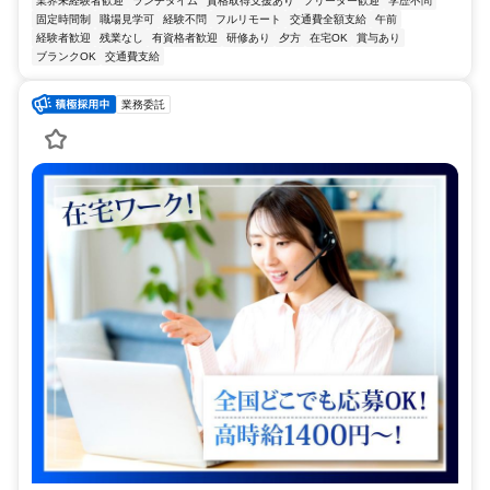
業界未経験者歓迎
ランチタイム
資格取得支援あり
フリーター歓迎
学歴不問
固定時間制
職場見学可
経験不問
フルリモート
交通費全額支給
午前
経験者歓迎
残業なし
有資格者歓迎
研修あり
夕方
在宅OK
賞与あり
ブランクOK
交通費支給
業務委託