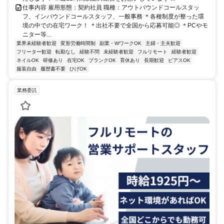
仕事内容 雇用形態：契約社員 職種：アウトバウンドコールスタッ
フ、インバウンドコールスタッフ、一般事務 ＊各種制度が整った環
境の中での在宅ワーク！ ＊出社不要で全国から応募可能◎ ＊PCやモ
ニター等...
業界未経験者歓迎
変形労働時間制
副業・WワークOK
主婦・主夫歓迎
フリーター歓迎
転勤なし
経験不問
未経験者歓迎
フルリモート
経験者歓迎
ネイルOK
研修あり
在宅OK
ブランクOK
育休あり
長期歓迎
ピアスOK
服装自由
履歴書不要
ひげOK
業務委託