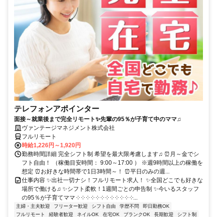
テレフォンアポインター
面接～就業後まで完全リモート✨先輩の95％が子育て中のママ♫
ヴァンテージマネジメント株式会社
フルリモート
時給1,226円～1,920円
勤務時間詳細 完全シフト制 希望を最大限考慮します♫ ⏰月～金でシ
フト自由！ （稼働目安時間： 9:00～17:00 ） ※週9時間以上の稼働を
想定 ⏰お好きな時間帯で1日3時間～！ ⏰平日のみの週...
仕事内容 ✨出社一切ナシ！フルリモート求人！ ✨全国どこでも好きな
場所で働ける♫ ✨シフト柔軟！1週間ごとの申告制 ✨今いるスタッフ
の95％が子育てママ ༶ ༶ ༶ ༶ ༶ ༶ ༶ ༶ ༶ ༶ ༶ ༶...
主婦・主夫歓迎
フリーター歓迎
シフト自由
学歴不問
即日勤務OK
フルリモート
経験者歓迎
ネイルOK
在宅OK
ブランクOK
長期歓迎
シフト制