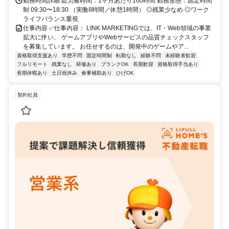
勤務時間詳細 総労働時間：1ヶ月あたり160時間 勤務形態：固定時間
制 09:30〜18:30 （実働8時間／休憩1時間） ◎残業少なめ ◎ワーク
ライフバランス重視
仕事内容 ✅仕事内容： LINK MARKETINGでは、IT・Web領域の事業
拡大に伴い、 ゲームアプリやWebサービスの品質チェックスタッフ
を募集しています。 お任せするのは、開発中のゲームやア...
資格取得支援あり
学歴不問
固定時間制
転勤なし
経験不問
未経験者歓迎
フルリモート
残業なし
研修あり
ブランクOK
長期歓迎
資格取得手当あり
長期休暇あり
土日祝休み
食事補助あり
ひげOK
契約社員