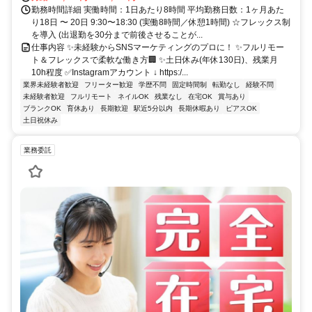
勤務時間詳細 実働時間：1日あたり8時間 平均勤務日数：1ヶ月あた
り18日 〜 20日 9:30〜18:30 (実働8時間／休憩1時間) ☆フレックス制
を導入 (出退勤を30分まで前後させることが...
仕事内容 ✨未経験からSNSマーケティングのプロに！ ✨フルリモー
ト＆フレックスで柔軟な働き方🏢 ✨土日休み(年休130日)、残業月
10h程度 ✅Instagramアカウント ↓ https:/...
業界未経験者歓迎
フリーター歓迎
学歴不問
固定時間制
転勤なし
経験不問
未経験者歓迎
フルリモート
ネイルOK
残業なし
在宅OK
賞与あり
ブランクOK
育休あり
長期歓迎
駅近5分以内
長期休暇あり
ピアスOK
土日祝休み
業務委託