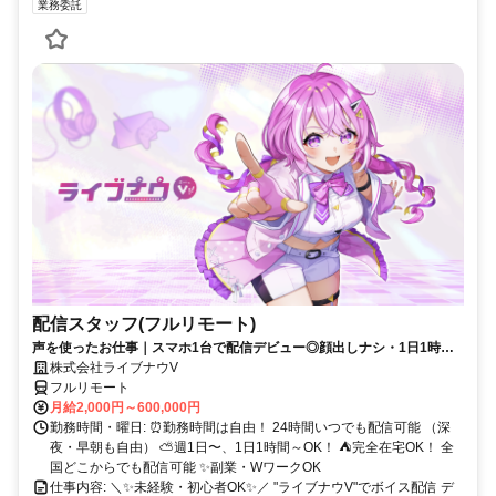
業務委託
配信スタッフ(フルリモート)
声を使ったお仕事｜スマホ1台で配信デビュー◎顔出しナシ・1日1時間
～OK♪
株式会社ライブナウV
フルリモート
月給2,000円～600,000円
勤務時間・曜日: ⏰勤務時間は自由！ 24時間いつでも配信可能 （深
夜・早朝も自由） ⛅週1日〜、1日1時間～OK！ ⛺完全在宅OK！ 全
国どこからでも配信可能 ✨副業・WワークOK
仕事内容: ＼✨未経験・初心者OK✨／ "ライブナウV"でボイス配信 デ