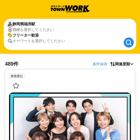
静岡県
静岡県
福用駅
福用駅
職種を選択してください
フリーター歓迎
フリーター歓迎
キーワードを選択してください
489件
条件保存
関連度順
業務委託