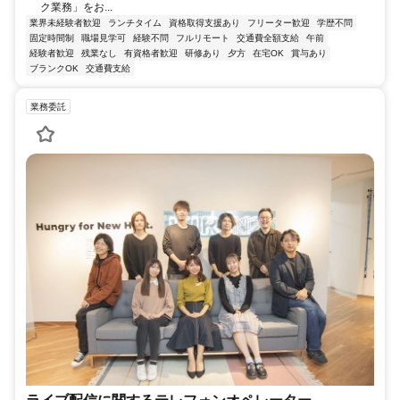
ク業務」をお...
業界未経験者歓迎
ランチタイム
資格取得支援あり
フリーター歓迎
学歴不問
固定時間制
職場見学可
経験不問
フルリモート
交通費全額支給
午前
経験者歓迎
残業なし
有資格者歓迎
研修あり
夕方
在宅OK
賞与あり
ブランクOK
交通費支給
業務委託