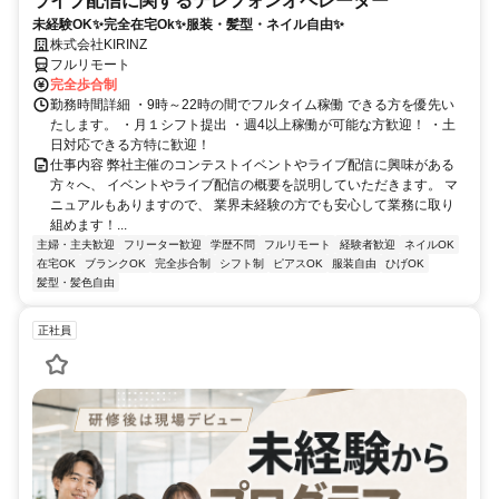
ライブ配信に関するテレフォンオペレーター
未経験OK✨完全在宅Ok✨服装・髪型・ネイル自由✨
株式会社KIRINZ
フルリモート
完全歩合制
勤務時間詳細 ・9時～22時の間でフルタイム稼働 できる方を優先い
たします。 ・月１シフト提出 ・週4以上稼働が可能な方歓迎！ ・土
日対応できる方特に歓迎！
仕事内容 弊社主催のコンテストイベントやライブ配信に興味がある
方々へ、 イベントやライブ配信の概要を説明していただきます。 マ
ニュアルもありますので、 業界未経験の方でも安心して業務に取り
組めます！...
主婦・主夫歓迎
フリーター歓迎
学歴不問
フルリモート
経験者歓迎
ネイルOK
在宅OK
ブランクOK
完全歩合制
シフト制
ピアスOK
服装自由
ひげOK
髪型・髪色自由
正社員