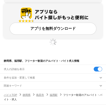
アプリを無料ダウンロード
静岡県、福用駅、フリーター歓迎のアルバイト・バイト求人情報
求人の詳細を表示
条件を追加・変更して検索
市区町村を追加・変更
関連キーワード
完全在宅ワーク 全国
シール貼り 在宅
現在地周辺
ガチャガチャ
犬カフェ
静岡県
駅を追加・変更
バイトTOP
静岡県
島田市
福用駅
フリーター歓迎のアルバイト・バ
静岡県
すべて
イト・求人
静岡市
すべて
職種を追加・変更
JR東海道本線(東京～熱海)
葵区
駿河区
清水区