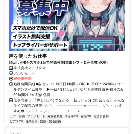
声を使ったお仕事
顔出し不要✨スマホ1台で開始可能❗自由シフト＆完全在宅OK♪
株式会社マトリクス
フルリモート
完全歩合制
勤務時間詳細 ■自由シフト制(1日1時間～OK) ▶19:00〜24:00の ゴー
ルデンタイム推奨！ ▶平日だけ/土日だけなども調整自由 ▶初月のみ
50時間以上の配信必須
仕事内容 ／ 『声と想いでつながる、 新しい自分に出会える』 そんな
ライブ配信の世界へ✨ ＼ ╭─────────･⭐･･───╮ ＼＼ ～ おす
すめポイント！ ～ ／／ ╰───･･⭐･──ｖ─...
シフト自由
フルリモート
経験者歓迎
ネイルOK
在宅OK
完全歩合制
ピアスOK
服装自由
髪型・髪色自由