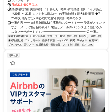
フルリモート
月給218,400円以上
勤務時間詳細 実働時間：1日あたり8時間 平均勤務日数：1ヶ月あた
り20日 〜 21日 シフト制 1日あたりの実働時間：最大8時間/日 ◆7～
25時(可能な方は27時)の間で週5日/実働8時間のシフ...
仕事内容 ━━ 📅8月26日(水)在宅勤務スタート！━━ 受電がメインで
すが、メール対応も約半分！ 電話とメールのバランスよく働けるカ
スタマーサポートです♪ ━━━━━━━━━━━━━━ 📋 仕事...
業界未経験者歓迎
社員登用あり
フリーター歓迎
学歴不問
転勤なし
経験不問
未経験者歓迎
フルリモート
経験者歓迎
ネイルOK
夜間
研修あり
在宅OK
ブランクOK
育休あり
交通費支給
長期歓迎
シフト制
深夜
ピアスOK
契約社員