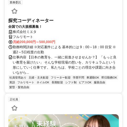
業務委託
探究コーディネーター
全国での大規模募集！
株式会社ミエタ
フルリモート
月給200,000円～500,000円
勤務時間詳細 ※対応案件による 基本的には 9：00～18：00 目安 ※
週2～5日程度の出勤
仕事内容 【日本の教育を、一緒に前進させませんか？】 「もっと良
い教育を届けたい」 そんな学校現場の想いを、カリキュラムという
形にしていく仕事です。 私たちは、学校ごとの理念や課題に向き合
いながら...
社員登用あり
主婦・主夫歓迎
フリーター歓迎
学歴不問
車通勤OK
即日勤務OK
英語
フルリモート
ネイルOK
長期歓迎
シフト制
ピアスOK
服装自由
髪型・髪色自由
正社員