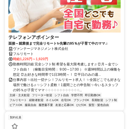
テレフォンアポインター
面接～就業後まで完全リモート✨先輩の95％が子育て中のママ♫
ヴァンテージマネジメント株式会社
フルリモート
時給1,226円～1,920円
勤務時間詳細 完全シフト制 希望を最大限考慮します♫ ⏰月～金でシ
フト自由！ （稼働目安時間： 9:00～17:00 ） ※週9時間以上の稼働を
想定 ⏰お好きな時間帯で1日3時間～！ ⏰平日のみの週...
仕事内容 ✨出社一切ナシ！フルリモート求人！ ✨全国どこでも好きな
場所で働ける♫ ✨シフト柔軟！1週間ごとの申告制 ✨今いるスタッフ
の95％が子育てママ ༶ ༶ ༶ ༶ ༶ ༶ ༶ ༶ ༶ ༶ ༶ ༶...
主婦・主夫歓迎
フリーター歓迎
シフト自由
学歴不問
即日勤務OK
フルリモート
経験者歓迎
ネイルOK
在宅OK
ブランクOK
長期歓迎
シフト制
ピアスOK
服装自由
履歴書不要
友達と応募OK
ひげOK
髪型・髪色自由
契約社員