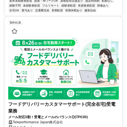
業界未経験者歓迎
副業・WワークOK
資格取得支援あり
固定時間制
転勤なし
経験不問
未経験者歓迎
フルリモート
経験者歓迎
有資格者歓迎
研修あり
在宅OK
賞与あり
交通費支給
長期歓迎
長期休暇あり
服装自由
契約社員
フードデリバリーカスタマーサポート(完全在宅)受電
業務
メール対応5割！受電とメールのバランス◎(TP03R)
Teleperformance Japan株式会社