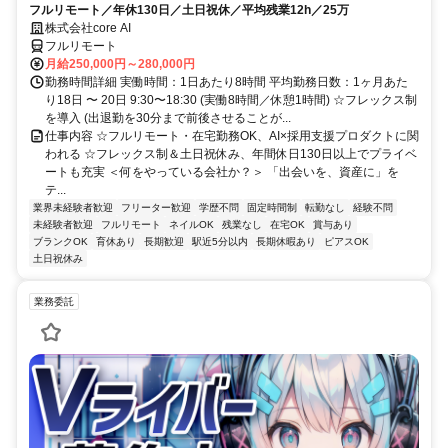
フルリモート／年休130日／土日祝休／平均残業12h／25万
株式会社core AI
フルリモート
月給250,000円～280,000円
勤務時間詳細 実働時間：1日あたり8時間 平均勤務日数：1ヶ月あた
り18日 〜 20日 9:30〜18:30 (実働8時間／休憩1時間) ☆フレックス制
を導入 (出退勤を30分まで前後させることが...
仕事内容 ☆フルリモート・在宅勤務OK、AI×採用支援プロダクトに関
われる ☆フレックス制＆土日祝休み、年間休日130日以上でプライベ
ートも充実 ＜何をやっている会社か？＞ 「出会いを、資産に」を
テ...
業界未経験者歓迎
フリーター歓迎
学歴不問
固定時間制
転勤なし
経験不問
未経験者歓迎
フルリモート
ネイルOK
残業なし
在宅OK
賞与あり
ブランクOK
育休あり
長期歓迎
駅近5分以内
長期休暇あり
ピアスOK
土日祝休み
業務委託