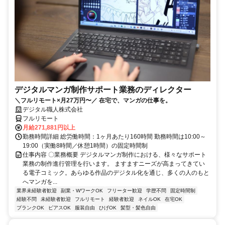
デジタルマンガ制作サポート業務のディレクター
＼フルリモート×月27万円〜／ 在宅で、マンガの仕事を。
デジタル職人株式会社
フルリモート
月給271,881円以上
勤務時間詳細 総労働時間：1ヶ月あたり160時間 勤務時間は10:00～
19:00（実働8時間／休憩1時間）の固定時間制
仕事内容 〇業務概要 デジタルマンガ制作における、様々なサポート
業務の制作進行管理を行います。 ますますニーズが高まってきてい
る電子コミック。あらゆる作品のデジタル化を通じ、多くの人のもと
へマンガを...
業界未経験者歓迎
副業・WワークOK
フリーター歓迎
学歴不問
固定時間制
経験不問
未経験者歓迎
フルリモート
経験者歓迎
ネイルOK
在宅OK
ブランクOK
ピアスOK
服装自由
ひげOK
髪型・髪色自由