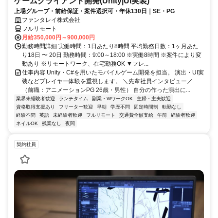
ゲームクライアント開発(Unity|UI実装)
上場グループ・前給保証・案件選択可・年休130日｜SE・PG
ファンタレイ株式会社
フルリモート
月給350,000円～900,000円
勤務時間詳細 実働時間：1日あたり8時間 平均勤務日数：1ヶ月あた
り18日 〜 20日 勤務時間：9:00～18:00 ※実働8時間 ※案件により変
動あり ※リモートワーク、在宅勤務OK ▼フレ...
仕事内容 Unity・C#を用いたモバイルゲーム開発を担当。 演出・UI実
装などプレイヤー体験を重視します。 ＼先輩社員インタビュー／
（前職：アニメーションPG 26歳・男性） 自分の作った演出に...
業界未経験者歓迎
ランチタイム
副業・WワークOK
主婦・主夫歓迎
資格取得支援あり
フリーター歓迎
早朝
学歴不問
固定時間制
転勤なし
経験不問
英語
未経験者歓迎
フルリモート
交通費全額支給
午前
経験者歓迎
ネイルOK
残業なし
夜間
契約社員