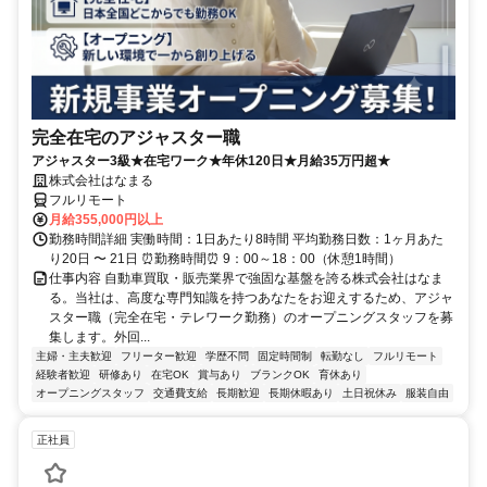
完全在宅のアジャスター職
アジャスター3級★在宅ワーク★年休120日★月給35万円超★
株式会社はなまる
フルリモート
月給355,000円以上
勤務時間詳細 実働時間：1日あたり8時間 平均勤務日数：1ヶ月あた
り20日 〜 21日 ⏰勤務時間⏰ 9：00～18：00（休憩1時間）
仕事内容 自動車買取・販売業界で強固な基盤を誇る株式会社はなま
る。当社は、高度な専門知識を持つあなたをお迎えするため、アジャ
スター職（完全在宅・テレワーク勤務）のオープニングスタッフを募
集します。外回...
主婦・主夫歓迎
フリーター歓迎
学歴不問
固定時間制
転勤なし
フルリモート
経験者歓迎
研修あり
在宅OK
賞与あり
ブランクOK
育休あり
オープニングスタッフ
交通費支給
長期歓迎
長期休暇あり
土日祝休み
服装自由
正社員