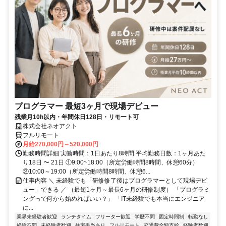
プログラマー 最短3ヶ月で現場デビュー
残業月10h以内・年間休日128日・リモート可
株式会社ネオアクト
フルリモート
月給270,000円～520,000円
勤務時間詳細 実働時間：1日あたり8時間 平均勤務日数：1ヶ月あた
り18日 〜 21日 ①9:00~18:00（所定労働時間8時間、休憩60分）
②10:00～19:00（所定労働時間8時間、休憩6...
仕事内容 ＼ 未経験でも「研修修了後はプログラマーとして現場デビ
ュー」できる ／ （最短1ヶ月～最長6ヶ月の研修制度） 「プログラミ
ングって何から始めればいい？」 「IT未経験でも本当にエンジニア
に...
業界未経験者歓迎
ランチタイム
フリーター歓迎
学歴不問
固定時間制
転勤なし
経験不問
未経験者歓迎
住宅手当あり
フルリモート
交通費全額支給
経験者歓迎