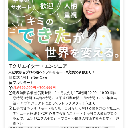
ITクリエイター・エンジニア
未経験からプロの道へ✨フルリモート×充実の研修あり！
株式会社TheNewGate
フルリモート
月給300,000円～700,000円
勤務時間詳細 総労働時間：1ヶ月あたり173時間 10:00～19:00 ※休
憩時間1時間（実働8時間） ※平均残業時間：月6時間（2023年度実
績） ※プロジェクトによってフレックスタイム制あり
仕事内容 ✨フルリモートも可能！自分らしく輝ける働き方◎ ✨社会人
デビューも歓迎！PC初心者でも安心スタート！ ✨独自の教育プログ
ラムで、エンジニアのゼロからプロへ ✨最新の技術で社会を支え、感
謝され...