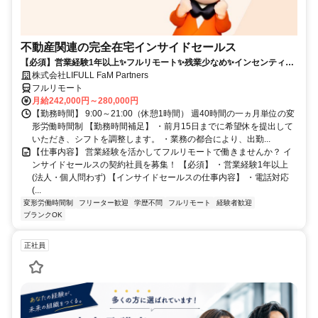
不動産関連の完全在宅インサイドセールス
【必須】営業経験1年以上✨フルリモート✨残業少なめ✨インセンティブ
有
株式会社LIFULL FaM Partners
フルリモート
月給242,000円～280,000円
【勤務時間】 9:00～21:00（休憩1時間） 週40時間の一ヵ月単位の変
形労働時間制 【勤務時間補足】 ・前月15日までに希望休を提出して
いただき、シフトを調整します。 ・業務の都合により、出勤...
【仕事内容】 営業経験を活かしてフルリモートで働きませんか？ イ
ンサイドセールスの契約社員を募集！ 【必須】 ・営業経験1年以上
(法人・個人問わず) 【インサイドセールスの仕事内容】 ・電話対応
(...
変形労働時間制
フリーター歓迎
学歴不問
フルリモート
経験者歓迎
ブランクOK
正社員