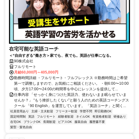
在宅可能な英語コーチ
＜“自由すぎる”働き方＞家でも、夜でも。英語が仕事になる。
90株式会社
フルリモート
月給60,000円～405,000円
勤務時間詳細 ・フルリモート・フルフレックス ※勤務時間はご希望
第一で調整しますので、お気軽にご相談ください。 ・朝6:00〜10:00
頃、夕方17:00〜24:00の時間帯を中心にレッスンを提供して...
仕事内容 「せっかく身につけた英語力、使わないまま眠らせていま
せんか？」 “もう挫折したくない”と願う人のための英語コーチングス
クール 「90 English」を運営しています。 「英語コーチ」と聞く...
社員登用あり
主婦・主夫歓迎
フリーター歓迎
学歴不問
即日勤務OK
固定時間制
英語
フルリモート
経験者歓迎
ネイルOK
有資格者歓迎
研修あり
在宅OK
ブランクOK
長期歓迎
ピアスOK
服装自由
履歴書不要
髪型・髪色自由