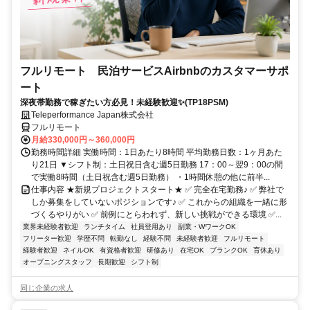
フルリモート 民泊サービスAirbnbのカスタマーサポ
ート
深夜帯勤務で稼ぎたい方必見！未経験歓迎✨(TP18PSM)
Teleperformance Japan株式会社
フルリモート
月給330,000円～360,000円
勤務時間詳細 実働時間：1日あたり8時間 平均勤務日数：1ヶ月あた
り21日 ▼シフト制：土日祝日含む週5日勤務 17：00～翌9：00の間
で実働8時間（土日祝含む週5日勤務） ・1時間休憩の他に前半...
仕事内容 ★新規プロジェクトスタート★ ✅ 完全在宅勤務♪ ✅ 弊社で
しか募集をしていないポジションです♪ ✅ これからの組織を一緒に形
づくるやりがい ✅ 前例にとらわれず、新しい挑戦ができる環境 ✅...
業界未経験者歓迎
ランチタイム
社員登用あり
副業・WワークOK
フリーター歓迎
学歴不問
転勤なし
経験不問
未経験者歓迎
フルリモート
経験者歓迎
ネイルOK
有資格者歓迎
研修あり
在宅OK
ブランクOK
育休あり
オープニングスタッフ
長期歓迎
シフト制
同じ企業の求人