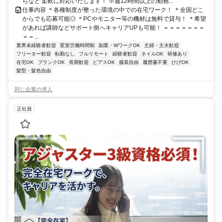
らなど 柔軟に対応いたします！ ※週12時間以上の勤務...
仕事内容 ＊各種制度が整った環境の中での在宅ワーク！ ＊全国どこ
からでも応募可能◎ ＊PCやモニター等の機材は無料で貸与！ ＊希望
があれば講師などサポート側へキャリアUPも可能！ ＝＝＝＝＝＝＝
＝＝...
業界未経験者歓迎
変形労働時間制
副業・WワークOK
主婦・主夫歓迎
フリーター歓迎
転勤なし
フルリモート
経験者歓迎
ネイルOK
研修あり
在宅OK
ブランクOK
長期歓迎
ピアスOK
服装自由
履歴書不要
ひげOK
髪型・髪色自由
同じ企業の求人
正社員