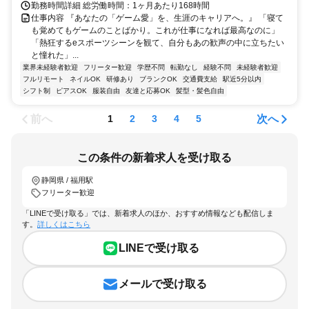
勤務時間詳細 総労働時間：1ヶ月あたり168時間
仕事内容 『あなたの「ゲーム愛」を、生涯のキャリアへ。』 「寝て
も覚めてもゲームのことばかり。これが仕事になれば最高なのに」
「熱狂するeスポーツシーンを観て、自分もあの歓声の中に立ちたい
と憧れた」...
業界未経験者歓迎
フリーター歓迎
学歴不問
転勤なし
経験不問
未経験者歓迎
フルリモート
ネイルOK
研修あり
ブランクOK
交通費支給
駅近5分以内
シフト制
ピアスOK
服装自由
友達と応募OK
髪型・髪色自由
前へ
次へ
1
2
3
4
5
この条件の新着求人を受け取る
静岡県 / 福用駅
フリーター歓迎
「LINEで受け取る」では、新着求人のほか、おすすめ情報なども配信しま
す。
詳しくはこちら
LINEで受け取る
メールで受け取る