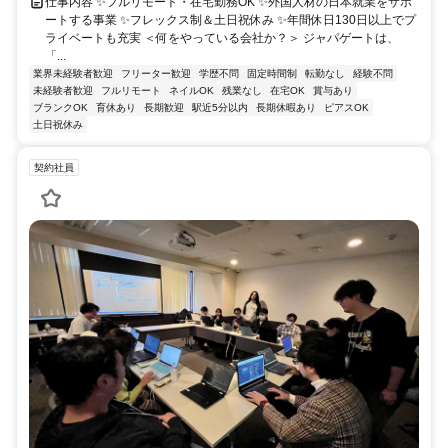
仕事内容 ✨フルリモート・在宅勤務OK ✨外国人材の日本就業をサポ
ートする事業 ✨フレックス制＆土日祝休み ✨年間休日130日以上でプ
ライベートも充実 ＜何をやっている会社か？＞ ジャパゲートは、
「...
業界未経験者歓迎
フリーター歓迎
学歴不問
固定時間制
転勤なし
経験不問
未経験者歓迎
フルリモート
ネイルOK
残業なし
在宅OK
賞与あり
ブランクOK
育休あり
長期歓迎
駅近5分以内
長期休暇あり
ピアスOK
土日祝休み
契約社員