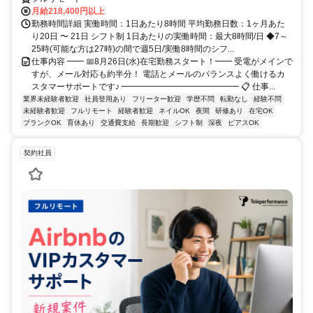
月給218,400円以上
勤務時間詳細 実働時間：1日あたり8時間 平均勤務日数：1ヶ月あた
り20日 〜 21日 シフト制 1日あたりの実働時間：最大8時間/日 ◆7～
25時(可能な方は27時)の間で週5日/実働8時間のシフ...
仕事内容 ━━ 📅8月26日(水)在宅勤務スタート！━━ 受電がメインで
すが、メール対応も約半分！ 電話とメールのバランスよく働けるカ
スタマーサポートです♪ ━━━━━━━━━━━━━━ 📋 仕事...
業界未経験者歓迎
社員登用あり
フリーター歓迎
学歴不問
転勤なし
経験不問
未経験者歓迎
フルリモート
経験者歓迎
ネイルOK
夜間
研修あり
在宅OK
ブランクOK
育休あり
交通費支給
長期歓迎
シフト制
深夜
ピアスOK
契約社員