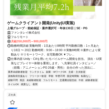
ゲームクライアント開発(Unity|UI実装)
上場グループ・前給保証・案件選択可・年休130日｜SE・PG
ファンタレイ株式会社
フルリモート
月給350,000円～900,000円
勤務時間詳細 実働時間：1日あたり8時間 平均勤務日数：1ヶ月あた
り18日 〜 20日 勤務時間：9:00～18:00 ※実働8時間 ※案件により変
動あり ※リモートワーク、在宅勤務OK ▼フレ...
仕事内容 Unity・C#を用いたモバイルゲーム開発を担当。 演出・UI実
装などプレイヤー体験を重視します。 ＼先輩社員インタビュー／
（前職：アニメーションPG 26歳・男性） 自分の作った演出に...
業界未経験者歓迎
ランチタイム
副業・WワークOK
主婦・主夫歓迎
資格取得支援あり
フリーター歓迎
早朝
学歴不問
固定時間制
転勤なし
経験不問
英語
未経験者歓迎
フルリモート
交通費全額支給
午前
経験者歓迎
ネイルOK
残業なし
夜間
正社員