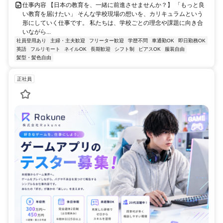
仕事内容 【日本の教育を、一緒に前進させませんか？】 「もっと良
い教育を届けたい」 そんな学校現場の想いを、カリキュラムという
形にしていく仕事です。 私たちは、学校ごとの理念や課題に向き合
いながら...
社員登用あり
主婦・主夫歓迎
フリーター歓迎
学歴不問
車通勤OK
即日勤務OK
英語
フルリモート
ネイルOK
長期歓迎
シフト制
ピアスOK
服装自由
髪型・髪色自由
正社員