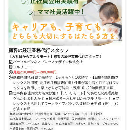
顧客の経理業務代行スタッフ
【入社日からフルリモート】顧客の経理業務代行スタッフ！
パーソルビジネスプロセスデザイン株式会社
フルリモート
月給210,000円～289,900円
勤務時間詳細 総労働時間：1ヶ月あたり160時間 ・1日8時間勤務(フ
レックス利用可) ※月末月初は繁忙期！仕事が落ち着く月半ばはフレ
ックスを利用して早上がりが可能◎ ・残業10～20時間程度 ※顧...
仕事内容 主婦の方も大歓迎！【フルリモート】であなたの経理経験
を活かしませんか？ ★採用選考～入社初日からフルリモート！ ★フ
レックスを活用してワークライフバランス抜群◎ ★主婦（夫）世代
が多く在籍...
業界未経験者歓迎
社員登用あり
副業・WワークOK
主婦・主夫歓迎
資格取得支援あり
フリーター歓迎
学歴不問
固定時間制
転勤なし
フルリモート
経験者歓迎
ネイルOK
残業なし
有資格者歓迎
在宅OK
賞与あり
ブランクOK
交通費支給
長期歓迎
ピアスOK