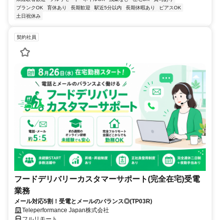
ブランクOK
育休あり
長期歓迎
駅近5分以内
長期休暇あり
ピアスOK
土日祝休み
契約社員
フードデリバリーカスタマーサポート(完全在宅)受電
業務
メール対応5割！受電とメールのバランス◎(TP03R)
Teleperformance Japan株式会社
フルリモート