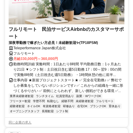
フルリモート 民泊サービスAirbnbのカスタマーサポ
ート
深夜帯勤務で稼ぎたい方必見！未経験歓迎✨(TP18PSM)
Teleperformance Japan株式会社
フルリモート
月給330,000円～360,000円
勤務時間詳細 実働時間：1日あたり8時間 平均勤務日数：1ヶ月あた
り21日 ▼シフト制：土日祝日含む週5日勤務 17：00～翌9：00の間
で実働8時間（土日祝含む週5日勤務） ・1時間休憩の他に前半...
仕事内容 ★新規プロジェクトスタート★ ✅ 完全在宅勤務♪ ✅ 弊社で
しか募集をしていないポジションです♪ ✅ これからの組織を一緒に形
づくるやりがい ✅ 前例にとらわれず、新しい挑戦ができる環境 ✅...
業界未経験者歓迎
ランチタイム
社員登用あり
副業・WワークOK
フリーター歓迎
学歴不問
転勤なし
経験不問
未経験者歓迎
フルリモート
経験者歓迎
ネイルOK
有資格者歓迎
研修あり
在宅OK
ブランクOK
育休あり
オープニングスタッフ
長期歓迎
シフト制
同じ企業の求人