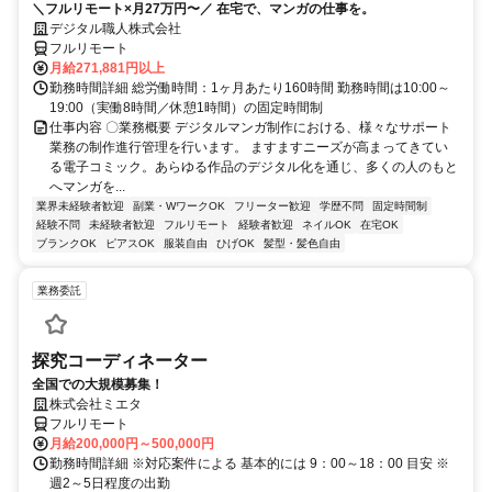
＼フルリモート×月27万円〜／ 在宅で、マンガの仕事を。
デジタル職人株式会社
フルリモート
月給271,881円以上
勤務時間詳細 総労働時間：1ヶ月あたり160時間 勤務時間は10:00～
19:00（実働8時間／休憩1時間）の固定時間制
仕事内容 〇業務概要 デジタルマンガ制作における、様々なサポート
業務の制作進行管理を行います。 ますますニーズが高まってきてい
る電子コミック。あらゆる作品のデジタル化を通じ、多くの人のもと
へマンガを...
業界未経験者歓迎
副業・WワークOK
フリーター歓迎
学歴不問
固定時間制
経験不問
未経験者歓迎
フルリモート
経験者歓迎
ネイルOK
在宅OK
ブランクOK
ピアスOK
服装自由
ひげOK
髪型・髪色自由
業務委託
探究コーディネーター
全国での大規模募集！
株式会社ミエタ
フルリモート
月給200,000円～500,000円
勤務時間詳細 ※対応案件による 基本的には 9：00～18：00 目安 ※
週2～5日程度の出勤