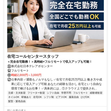
在宅コールセンタースタッフ
＜完全在宅勤務！＞高時給×フルリモートで収入アップも可能！
株式会社日本テレアポセンター
フルリモート
時給2,000円～3,000円
仕事内容 ✅通勤もノルマもなし ✅在宅で月収25万円以上 働き方や成
果に応じて収入アップ可能 あなたの経験を活かし 在宅という自由な
環境で稼げるお仕事！ ✅具体的には... ①クラウド上で提供され...
主婦・主夫歓迎
フリーター歓迎
シフト自由
学歴不問
フルリモート
経験者歓迎
ネイルOK
研修あり
在宅OK
シフト制
ピアスOK
服装自由
ひげOK
髪型・髪色自由
同じ企業の求人