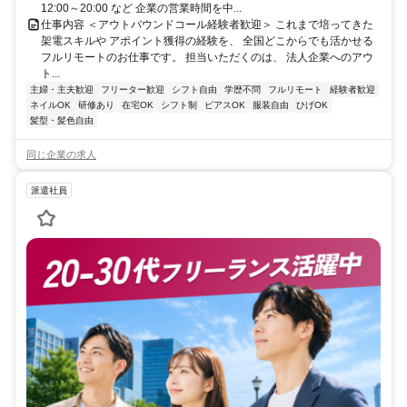
12:00～20:00 など 企業の営業時間を中...
仕事内容 ＜アウトバウンドコール経験者歓迎＞ これまで培ってきた
架電スキルや アポイント獲得の経験を、 全国どこからでも活かせる
フルリモートのお仕事です。 担当いただくのは、 法人企業へのアウ
ト...
主婦・主夫歓迎
フリーター歓迎
シフト自由
学歴不問
フルリモート
経験者歓迎
ネイルOK
研修あり
在宅OK
シフト制
ピアスOK
服装自由
ひげOK
髪型・髪色自由
同じ企業の求人
派遣社員