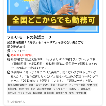
フルリモートの英語コーチ
完全在宅勤務！「好き」も「キャリア」も諦めない働き方可！
90株式会社
フルリモート
月給304,000円以上
勤務時間詳細 総労働時間：1ヶ月あたり165時間 フルフレックス制
（実働8時間・休憩1時間） ※勤務時間はご希望第一で調整しますの
で、お気軽にご相談ください。
仕事内容 「せっかく身につけた英語力、使わないまま眠らせていま
せんか？」 “もう挫折したくない”と願う人のための英語コーチングス
クール 「90 English」を運営しています。 「英語コーチ」と聞...
業界未経験者歓迎
副業・WワークOK
主婦・主夫歓迎
フリーター歓迎
学歴不問
転勤なし
経験不問
英語
未経験者歓迎
フルリモート
残業なし
研修あり
在宅OK
ブランクOK
長期歓迎
服装自由
履歴書不要
髪型・髪色自由
同じ企業の求人