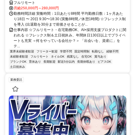
フルリモート
月給250,000円～280,000円
勤務時間詳細 実働時間：1日あたり8時間 平均勤務日数：1ヶ月あた
り18日 〜 20日 9:30〜18:30 (実働8時間／休憩1時間) ☆フレックス制
を導入 (出退勤を30分まで前後させることが...
仕事内容 ☆フルリモート・在宅勤務OK、AI×採用支援プロダクトに関
われる ☆フレックス制＆土日祝休み、年間休日130日以上でプライベ
ートも充実 ＜何をやっている会社か？＞ 「出会いを、資産に」を
テ...
業界未経験者歓迎
フリーター歓迎
学歴不問
固定時間制
転勤なし
経験不問
未経験者歓迎
フルリモート
ネイルOK
残業なし
在宅OK
賞与あり
ブランクOK
育休あり
長期歓迎
駅近5分以内
長期休暇あり
ピアスOK
土日祝休み
業務委託