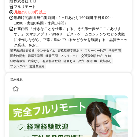
株式会社H.T.F
フルリモート
月給250,000円以上
勤務時間詳細 総労働時間：1ヶ月あたり160時間 平日 9:00～
18:00（実働8時間・休憩1時間）
仕事内容 「好きなことを仕事にする、その第一歩がここにありま
す。」 スマホアプリ・Webサービス・ゲームコンテンツなどを実際
に操作しながら、正常に動いているかどうかを確認する「品質チェッ
ク業務」をお...
業界未経験者歓迎
ランチタイム
資格取得支援あり
フリーター歓迎
学歴不問
固定時間制
職場見学可
経験不問
フルリモート
交通費全額支給
午前
経験者歓迎
残業なし
有資格者歓迎
研修あり
夕方
在宅OK
賞与あり
ブランクOK
交通費支給
契約社員