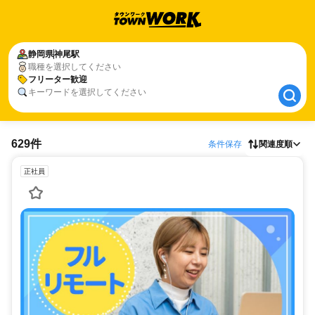
静岡県
静岡県
神尾駅
神尾駅
職種を選択してください
フリーター歓迎
フリーター歓迎
キーワードを選択してください
629件
条件保存
関連度順
正社員