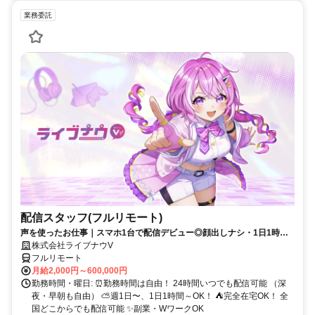
業務委託
配信スタッフ(フルリモート)
声を使ったお仕事｜スマホ1台で配信デビュー◎顔出しナシ・1日1時間
～OK♪
株式会社ライブナウV
フルリモート
月給2,000円～600,000円
勤務時間・曜日: ⏰勤務時間は自由！ 24時間いつでも配信可能 （深
夜・早朝も自由） ⛅週1日〜、1日1時間～OK！ ⛺完全在宅OK！ 全
国どこからでも配信可能 ✨副業・WワークOK