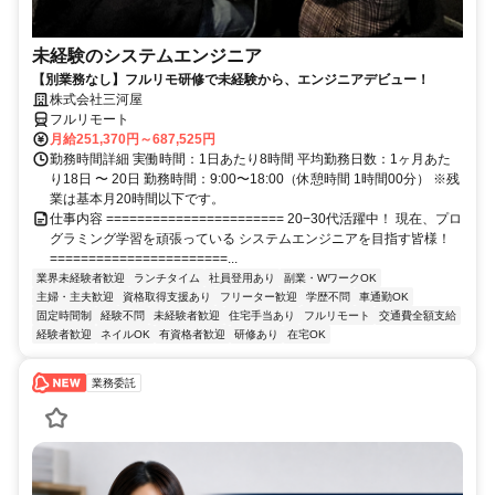
未経験のシステムエンジニア
【別業務なし】フルリモ研修で未経験から、エンジニアデビュー！
株式会社三河屋
フルリモート
月給251,370円～687,525円
勤務時間詳細 実働時間：1日あたり8時間 平均勤務日数：1ヶ月あた
り18日 〜 20日 勤務時間：9:00〜18:00（休憩時間 1時間00分） ※残
業は基本月20時間以下です。
仕事内容 ======================= 20−30代活躍中！ 現在、プロ
グラミング学習を頑張っている システムエンジニアを目指す皆様！
=======================...
業界未経験者歓迎
ランチタイム
社員登用あり
副業・WワークOK
主婦・主夫歓迎
資格取得支援あり
フリーター歓迎
学歴不問
車通勤OK
固定時間制
経験不問
未経験者歓迎
住宅手当あり
フルリモート
交通費全額支給
経験者歓迎
ネイルOK
有資格者歓迎
研修あり
在宅OK
業務委託