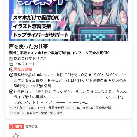
声を使ったお仕事
顔出し不要✨スマホ1台で開始可能❗自由シフト＆完全在宅OK♪
株式会社マトリクス
フルリモート
完全歩合制
勤務時間詳細 ■自由シフト制(1日1時間～OK) ▶19:00〜24:00の ゴー
ルデンタイム推奨！ ▶平日だけ/土日だけなども調整自由 ▶初月のみ
50時間以上の配信必須
仕事内容 ／ 『声と想いでつながる、 新しい自分に出会える』 そんな
ライブ配信の世界へ✨ ＼ ╭─────────･⭐･･───╮ ＼＼ ～ おす
すめポイント！ ～ ／／ ╰───･･⭐･──ｖ─...
シフト自由
フルリモート
経験者歓迎
ネイルOK
在宅OK
完全歩合制
ピアスOK
服装自由
髪型・髪色自由
業務委託