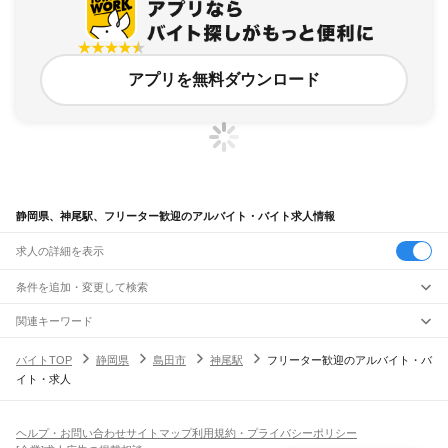
アプリを無料ダウンロード
静岡県、神尾駅、フリーター歓迎のアルバイト・バイト求人情報
求人の詳細を表示
条件を追加・変更して検索
市区町村を追加・変更
関連キーワード
完全在宅ワーク 全国
シール貼り 在宅
現在地周辺
ガチャガチャ
犬カフェ
静岡県
駅を追加・変更
バイトTOP
静岡県
島田市
神尾駅
フリーター歓迎のアルバイト・バ
静岡県
すべて
イト・求人
静岡市
すべて
職種を追加・変更
JR東海道本線(東京～熱海)
葵区
駿河区
清水区
熱海駅
飲食・フードサービス
浜松市
すべて
特徴を追加・変更
飲食・フードサービス
すべて
ヘルプ・お問い合わせ
サイトマップ
利用規約・プライバシーポリシー
JR身延線
中央区
浜名区
天竜区
ホールスタッフ
キッチンスタッフ
皿洗い・洗い場
精肉・鮮魚加工
給食調理
人気