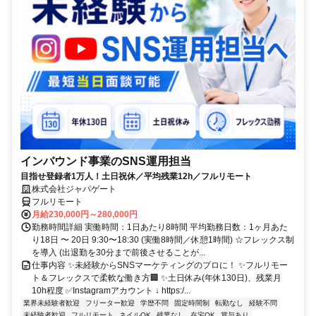
インバウンド事業のSNS運用担当
目指せ登録者1万人！土日祝休／平均残業12h／フルリモート
株式会社ジャパゲート
フルリモート
月給230,000円～280,000円
勤務時間詳細 実働時間：1日あたり8時間 平均勤務日数：1ヶ月あた
り18日 〜 20日 9:30〜18:30 (実働8時間／休憩1時間) ☆フレックス制
を導入 (出退勤を30分まで前後させることが...
仕事内容 ✨未経験からSNSマーケティングのプロに！ ✨フルリモー
ト＆フレックスで柔軟な働き方🏢 ✨土日休み(年休130日)、残業月
10h程度 ✅Instagramアカウント ↓ https:/...
業界未経験者歓迎
フリーター歓迎
学歴不問
固定時間制
転勤なし
経験不問
未経験者歓迎
フルリモート
ネイルOK
残業なし
在宅OK
賞与あり