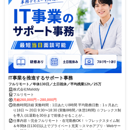
IT事業を推進するサポート事務
フルリモート／年休130日／土日祝休／平均残業12h／25万
株式会社Maliddy
フルリモート
月給260,000円～280,000円
勤務時間詳細 実働時間：1日あたり8時間 平均勤務日数：1ヶ月あた
り18日 〜 20日 9:30〜18:30 (実働8時間／休憩1時間) ☆フレックス制
を導入 (出退勤を30分まで前後させることが...
仕事内容 ✨完全フルリモート・在宅勤務OK！ ✨フレックスタイム制
＆年間休日130日以上でプライベート充実 ✨スマホアプリ・Webサー