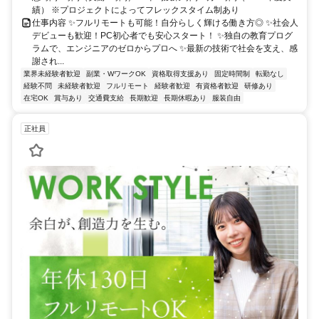
績） ※プロジェクトによってフレックスタイム制あり
仕事内容 ✨フルリモートも可能！自分らしく輝ける働き方◎ ✨社会人
デビューも歓迎！PC初心者でも安心スタート！ ✨独自の教育プログ
ラムで、エンジニアのゼロからプロへ ✨最新の技術で社会を支え、感
謝され...
業界未経験者歓迎
副業・WワークOK
資格取得支援あり
固定時間制
転勤なし
経験不問
未経験者歓迎
フルリモート
経験者歓迎
有資格者歓迎
研修あり
在宅OK
賞与あり
交通費支給
長期歓迎
長期休暇あり
服装自由
正社員