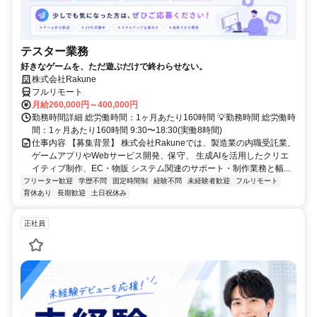
テスター業務
好きなゲームを、ただ遊ぶだけで終わらせない。
株式会社Rakune
フルリモート
月給260,000円～400,000円
勤務時間詳細 総労働時間：1ヶ月あたり160時間 💡勤務時間 総労働時
間：1ヶ月あたり160時間 9:30〜18:30(実働8時間)
仕事内容 【募集背景】 株式会社Rakuneでは、製造業の内職受託業、
ゲームアプリやWebサービス開発、保守、 生成AIを活用したクリエ
イティブ制作、EC・物販 システム関連のサポート・制作業務と幅...
フリーター歓迎
学歴不問
固定時間制
経験不問
未経験者歓迎
フルリモート
育休あり
長期歓迎
土日祝休み
正社員