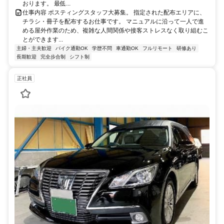
おります。 最低...
仕事内容 ポスティングスタッフ大募集。 指定された配布エリアに、
チラシ・冊子を配布するお仕事です。 マニュアルに沿って一人で進
める屋外作業のため、複雑な人間関係や接客ストレスなく取り組むこ
とができます...
主婦・主夫歓迎
バイク通勤OK
学歴不問
車通勤OK
フルリモート
研修あり
長期歓迎
完全歩合制
シフト制
正社員