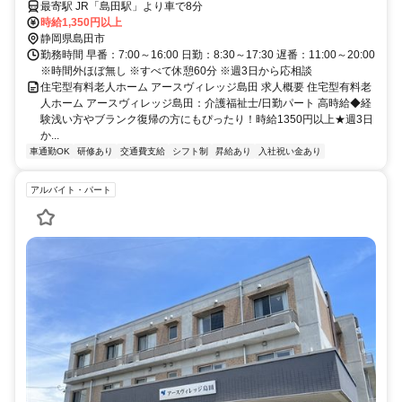
田駅、住宅型有料老人ホーム、介護福祉士、日勤パート】※積極採用中
最寄駅 JR「島田駅」より車で8分
時給1,350円以上
静岡県島田市
勤務時間 早番：7:00～16:00 日勤：8:30～17:30 遅番：11:00～20:00
※時間外ほぼ無し ※すべて休憩60分 ※週3日から応相談
住宅型有料老人ホーム アースヴィレッジ島田 求人概要 住宅型有料老
人ホーム アースヴィレッジ島田：介護福祉士/日勤パート 高時給◆経
験浅い方やブランク復帰の方にもぴったり！時給1350円以上★週3日
か...
車通勤OK
研修あり
交通費支給
シフト制
昇給あり
入社祝い金あり
アルバイト・パート