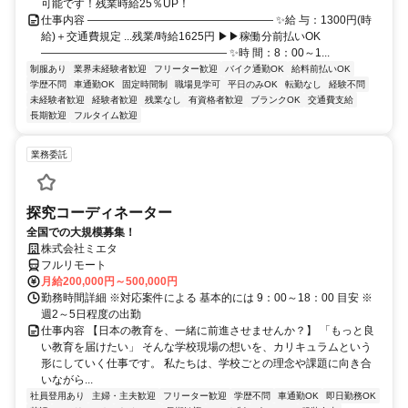
可能です！残業時給25％UP！
仕事内容 ――――――――――――――――― ✨給 与：1300円(時
給)＋交通費規定 ...残業/時給1625円 ▶▶稼働分前払いOK
――――――――――――――――― ✨時 間：8：00～1...
制服あり
業界未経験者歓迎
フリーター歓迎
バイク通勤OK
給料前払いOK
学歴不問
車通勤OK
固定時間制
職場見学可
平日のみOK
転勤なし
経験不問
未経験者歓迎
経験者歓迎
残業なし
有資格者歓迎
ブランクOK
交通費支給
長期歓迎
フルタイム歓迎
業務委託
探究コーディネーター
全国での大規模募集！
株式会社ミエタ
フルリモート
月給200,000円～500,000円
勤務時間詳細 ※対応案件による 基本的には 9：00～18：00 目安 ※
週2～5日程度の出勤
仕事内容 【日本の教育を、一緒に前進させませんか？】 「もっと良
い教育を届けたい」 そんな学校現場の想いを、カリキュラムという
形にしていく仕事です。 私たちは、学校ごとの理念や課題に向き合
いながら...
社員登用あり
主婦・主夫歓迎
フリーター歓迎
学歴不問
車通勤OK
即日勤務OK