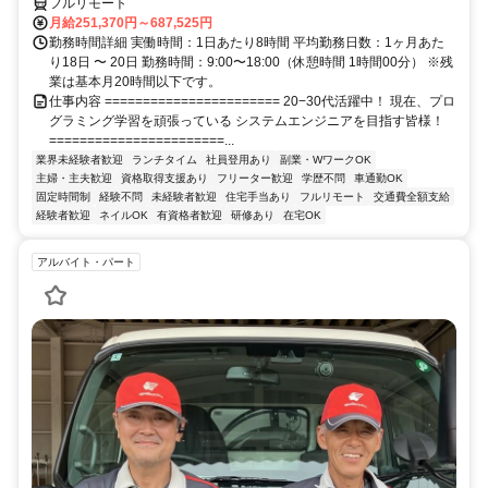
フルリモート
月給251,370円～687,525円
勤務時間詳細 実働時間：1日あたり8時間 平均勤務日数：1ヶ月あた
り18日 〜 20日 勤務時間：9:00〜18:00（休憩時間 1時間00分） ※残
業は基本月20時間以下です。
仕事内容 ======================= 20−30代活躍中！ 現在、プロ
グラミング学習を頑張っている システムエンジニアを目指す皆様！
=======================...
業界未経験者歓迎
ランチタイム
社員登用あり
副業・WワークOK
主婦・主夫歓迎
資格取得支援あり
フリーター歓迎
学歴不問
車通勤OK
固定時間制
経験不問
未経験者歓迎
住宅手当あり
フルリモート
交通費全額支給
経験者歓迎
ネイルOK
有資格者歓迎
研修あり
在宅OK
アルバイト・パート