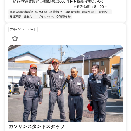
給)＋交通費規定 ...残業/時給2000円 ▶▶稼働分前払いOK
――――――――――――――――― ✨勤務時間：8：00～...
業界未経験者歓迎
学歴不問
車通勤OK
固定時間制
職場見学可
転勤なし
経験不問
残業なし
ブランクOK
交通費支給
アルバイト・パート
ガソリンスタンドスタッフ