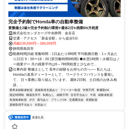
完全予約制でHonda車の自動車整備
要整備士2級✨完全予約制の環境✨週休2日✨残業6h/月程度
株式会社ホンダカーズ中央静岡 金谷店
交通・アクセス 「新金谷駅」から徒歩5分
月給230,000円～380,000円
静岡県島田市
勤務時間詳細 実働時間：1日あたり8時間 平均勤務日数：1ヶ月あた
り22日 9：00〜18：00 (実労働時間8時間) ◆休憩1時間 ✨火曜日はノ
ー残業デー 月の残業平均は6～7時間程度と少なめで...
仕事内容 整備士として 長年の経験をお持ちの方へ── 私たちは、
Hondaの直系ディーラーとして、 ワークライフバランスを重視し
て、 日々業務に取り組んでいます。 週休2日制、土日祝のお休み相
談、...
業界未経験者歓迎
資格取得支援あり
フリーター歓迎
学歴不問
車通勤OK
固定時間制
職場見学可
転勤なし
経験不問
住宅手当あり
午前
経験者歓迎
有資格者歓迎
夕方
賞与あり
ブランクOK
交通費支給
長期歓迎
資格取得手当あり
社割あり
派遣社員