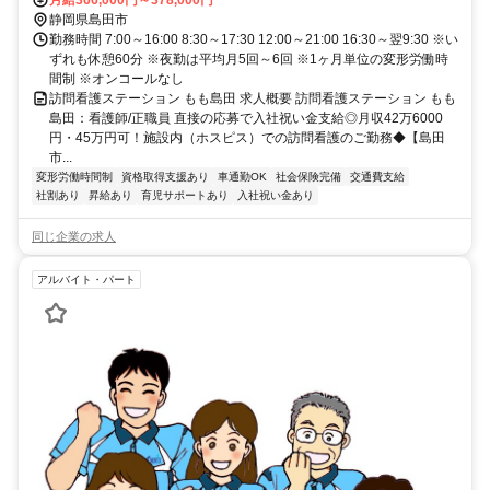
月給366,000円～378,000円
静岡県島田市
勤務時間 7:00～16:00 8:30～17:30 12:00～21:00 16:30～翌9:30 ※い
ずれも休憩60分 ※夜勤は平均月5回～6回 ※1ヶ月単位の変形労働時
間制 ※オンコールなし
訪問看護ステーション もも島田 求人概要 訪問看護ステーション もも
島田：看護師/正職員 直接の応募で入社祝い金支給◎月収42万6000
円・45万円可！施設内（ホスピス）での訪問看護のご勤務◆【島田
市...
変形労働時間制
資格取得支援あり
車通勤OK
社会保険完備
交通費支給
社割あり
昇給あり
育児サポートあり
入社祝い金あり
同じ企業の求人
アルバイト・パート