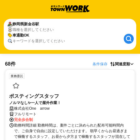
静岡県
新金谷駅
職種を選択してください
車通勤OK
キーワードを選択してください
68件
条件保存
関連度順
業務委託
ポスティングスタッフ
ノルマなし✨一人で屋外作業！
株式会社One arrow
フルリモート
完全歩合制
勤務時間詳細 勤務時間は、案件ごとに決められた配布可能時間内
で、ご自身で自由に設定していただけます。 朝早くからお昼過ぎま
で稼働するスタッフ、お昼から夕方まで稼働するスタッフが混在して