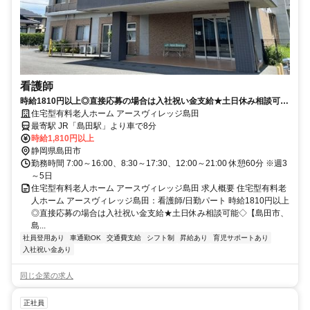
看護師
時給1810円以上◎直接応募の場合は入社祝い金支給★土日休み相談可能
◇【島田市、島田駅、住宅型有料、看護師、日勤パート】※積極採用中
住宅型有料老人ホーム アースヴィレッジ島田
最寄駅 JR「島田駅」より車で8分
時給1,810円以上
静岡県島田市
勤務時間 7:00～16:00、8:30～17:30、12:00～21:00 休憩60分 ※週3
～5日
住宅型有料老人ホーム アースヴィレッジ島田 求人概要 住宅型有料老
人ホーム アースヴィレッジ島田：看護師/日勤パート 時給1810円以上
◎直接応募の場合は入社祝い金支給★土日休み相談可能◇【島田市、
島...
社員登用あり
車通勤OK
交通費支給
シフト制
昇給あり
育児サポートあり
入社祝い金あり
同じ企業の求人
正社員