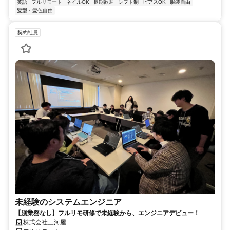
英語
フルリモート
ネイルOK
長期歓迎
シフト制
ピアスOK
服装自由
髪型・髪色自由
契約社員
未経験のシステムエンジニア
【別業務なし】フルリモ研修で未経験から、エンジニアデビュー！
株式会社三河屋