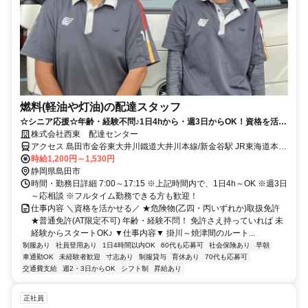
燃料(軽油や灯油)の配達スタッフ
☆シニア応援☆年齢・経験不問♪1日4hから・週3日からOK！資格を活か
せる♪未経験OK◎＼フォロー体制充実／
株式会社西東 配達センター
アクセス 島田市金谷東大井川鐵道大井川本線/新金谷駅 JR東海道本
線/金谷駅
時給1,200円～1,530円
静岡県島田市
時間・勤務日詳細 7:00～17:15 ※上記時間内で、1日4h～OK ※週3日
～応相談 ※フルタイム勤務できる方も歓迎！
仕事内容 ＼資格を活かせる／ ★危険物(乙四・丙いずれか)取扱免許
★普通免許(AT限定不可) 年齢・経験不問！ 免許さえ持っていれば 未
経験からスタートOK♪ ▼仕事内容▼ 掛川～焼津間のルート...
制服あり
社員登用あり
1日4時間以内OK
60代も応募可
社会保険あり
早朝
車通勤OK
未経験者歓迎
寸志あり
制服貸与
育休あり
70代も応募可
交通費支給
週2・3日からOK
シフト制
昇給あり
正社員