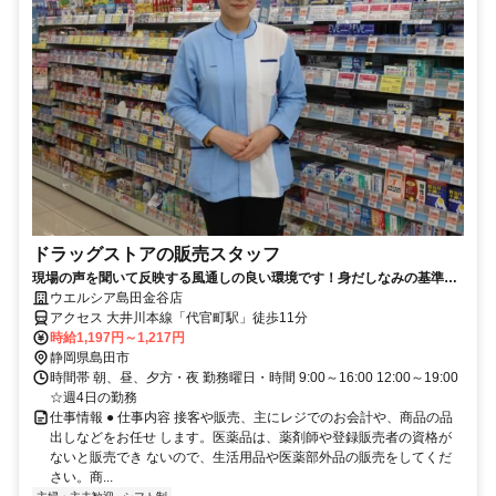
ドラッグストアの販売スタッフ
現場の声を聞いて反映する風通しの良い環境です！身だしなみの基準を
大幅に緩和しました！
ウエルシア島田金谷店
アクセス 大井川本線「代官町駅」徒歩11分
時給1,197円～1,217円
静岡県島田市
時間帯 朝、昼、夕方・夜 勤務曜日・時間 9:00～16:00 12:00～19:00
☆週4日の勤務
仕事情報 ● 仕事内容 接客や販売、主にレジでのお会計や、商品の品
出しなどをお任せ します。医薬品は、薬剤師や登録販売者の資格が
ないと販売でき ないので、生活用品や医薬部外品の販売をしてくだ
さい。商...