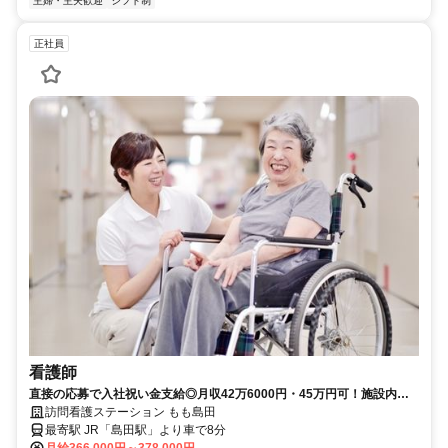
主婦・主夫歓迎
シフト制
正社員
看護師
直接の応募で入社祝い金支給◎月収42万6000円・45万円可！施設内
（ホスピス）での訪問看護のご勤務◆【島田市、島田駅、ホスピス（施
訪問看護ステーション もも島田
設内訪問看護）、看護師、正職員】※積極採用中
最寄駅 JR「島田駅」より車で8分