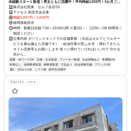
未経験スタート歓迎！男女ともに活躍中！平均時給1250円！3か月ごと
の昇給制度あり♪
株式会社西東 セルフ金谷SS
アクセス 島田市金谷東
時給1,097円～1,830円
静岡県島田市
時間・勤務日詳細 7:00～20:00の間 ※週3日～、1日5h～OK 時間等ご
相談ください
仕事内容 ガソリンスタンドでの店舗業務 （当店はセルフとフルサー
ビスを兼ね備えた店舗です） ・給油作業や窓ふき等 ・慣れてきたら
オイル交換等もお願いします 徐々に慣れていければいいので 分かる
所から...
副業・WワークOK
主婦・主夫歓迎
フリーター歓迎
社会保険あり
車通勤OK
転勤なし
未経験者歓迎
経験者歓迎
寸志あり
社会保険完備
ブランクOK
週2・3日からOK
シフト制
留学生活躍中
アルバイト・パート