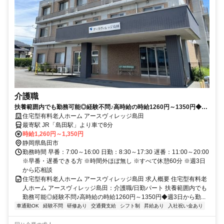
介護職
扶養範囲内でも勤務可能◎経験不問♪高時給の時給1260円～1350円◆週
3日から勤務がOK★【島田市、新金谷駅・島田駅、住宅型有料老人ホー
住宅型有料老人ホーム アースヴィレッジ島田
ム、介護職、日勤パート】※積極採用中
最寄駅 JR「島田駅」より車で8分
時給1,260円～1,350円
静岡県島田市
勤務時間 早番：7:00～16:00 日勤：8:30～17:30 遅番：11:00～20:00
※早番・遅番できる方 ※時間外ほぼ無し ※すべて休憩60分 ※週3日
から応相談
住宅型有料老人ホーム アースヴィレッジ島田 求人概要 住宅型有料老
人ホーム アースヴィレッジ島田：介護職/日勤パート 扶養範囲内でも
勤務可能◎経験不問♪高時給の時給1260円～1350円◆週3日から勤...
車通勤OK
経験不問
研修あり
交通費支給
シフト制
昇給あり
入社祝い金あり