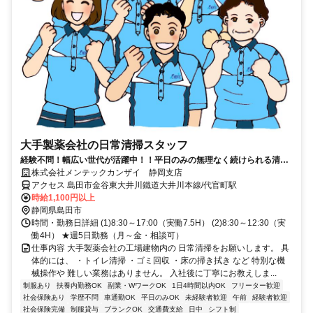
大手製薬会社の日常清掃スタッフ
経験不問！幅広い世代が活躍中！！平日のみの無理なく続けられる清掃
のお仕事☆
株式会社メンテックカンザイ 静岡支店
アクセス 島田市金谷東大井川鐵道大井川本線/代官町駅
時給1,100円以上
静岡県島田市
時間・勤務日詳細 (1)8:30～17:00（実働7.5H） (2)8:30～12:30（実
働4H） ★週5日勤務（月～金・相談可）
仕事内容 大手製薬会社の工場建物内の 日常清掃をお願いします。 具
体的には、 ・トイレ清掃 ・ゴミ回収 ・床の掃き拭き など 特別な機
械操作や 難しい業務はありません。 入社後に丁寧にお教えしま...
制服あり
扶養内勤務OK
副業・WワークOK
1日4時間以内OK
フリーター歓迎
社会保険あり
学歴不問
車通勤OK
平日のみOK
未経験者歓迎
午前
経験者歓迎
社会保険完備
制服貸与
ブランクOK
交通費支給
日中
シフト制