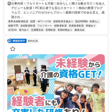
仕事内容 ✨フルリモートも可能！自分らしく輝ける働き方◎ ✨社会人
デビューも歓迎！PC初心者でも安心スタート！ ✨独自の教育プログ
ラムで、エンジニアのゼロからプロへ ✨最新の技術で社会を支え、感
謝され...
業界未経験者歓迎
副業・WワークOK
資格取得支援あり
固定時間制
転勤なし
経験不問
未経験者歓迎
フルリモート
経験者歓迎
有資格者歓迎
研修あり
在宅OK
賞与あり
交通費支給
長期歓迎
長期休暇あり
服装自由
契約社員