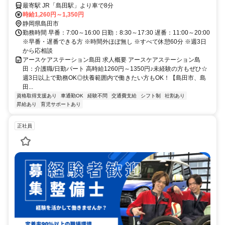
パート】※積極採用中
最寄駅 JR「島田駅」より車で8分
時給1,260円～1,350円
静岡県島田市
勤務時間 早番：7:00～16:00 日勤：8:30～17:30 遅番：11:00～20:00
※早番・遅番できる方 ※時間外ほぼ無し ※すべて休憩60分 ※週3日
から応相談
アースケアステーション島田 求人概要 アースケアステーション島
田：介護職/日勤パート 高時給1260円～1350円♪未経験の方もぜひ☆
週3日以上で勤務OK◎扶養範囲内で働きたい方もOK！【島田市、島
田...
資格取得支援あり
車通勤OK
経験不問
交通費支給
シフト制
社割あり
昇給あり
育児サポートあり
正社員