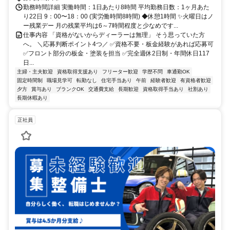
勤務時間詳細 実働時間：1日あたり8時間 平均勤務日数：1ヶ月あた
り22日 9：00〜18：00 (実労働時間8時間) ◆休憩1時間 ✨火曜日はノ
ー残業デー 月の残業平均は6～7時間程度と少なめです...
仕事内容 「資格がないからディーラーは無理」 そう思っていた方
へ。 ＼応募判断ポイント4つ／ ✅資格不要・板金経験があれば応募可
✅フロント部分の板金・塗装を担当 ✅完全週休2日制・年間休日117
日...
主婦・主夫歓迎
資格取得支援あり
フリーター歓迎
学歴不問
車通勤OK
固定時間制
職場見学可
転勤なし
住宅手当あり
午前
経験者歓迎
有資格者歓迎
夕方
賞与あり
ブランクOK
交通費支給
長期歓迎
資格取得手当あり
社割あり
長期休暇あり
正社員