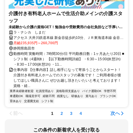
介護付き有料老人ホームで生活介助メインの介護スタ
ッフ
未経験から介護の資格GET！勉強会や受験費用の会社負担など手厚いサ
ポートが好評◎／上場企業だから叶えられる好待遇
ラ・ナシカ しまだ
アクセス 大井川鉄道本線 新金谷徒歩約10分、ＪＲ東海道本線 金谷
（静岡県）出口(大井川鉄道)徒歩約23分、大井川鉄道本線 金谷（静岡
月給235,935円～260,700円
県）出口(大井川鉄道)徒歩約23分 ｢金谷駅｣より車で7分＊車・バイク
静岡県島田市
通勤可/駐車場有
勤務時間 実働時間：7時間30分/日 平均勤務日数：1ヶ月あたり20日 ■
シフト制（4週8休） 【以下勤務時間詳細】 ・6:30～15:00(休憩1h)
・8:30～17:00(休憩1h) ・11...
仕事内容 【仕事内容】話し相手になって寄添うことからスタート！
介護付き有料老人ホームでのスタッフの募集です！ ご利用者様が接
してほしい職員さんに ぜひお越し頂きたいたいと考えております！
資格・経...
業界未経験者歓迎
社員登用あり
資格取得支援あり
バイク通勤OK
学歴不問
車通勤OK
職場見学可
経験不問
残業なし
研修あり
賞与あり
ブランクOK
育休あり
交通費支給
シフト制
前へ
次へ
1
2
3
4
この条件の新着求人を受け取る