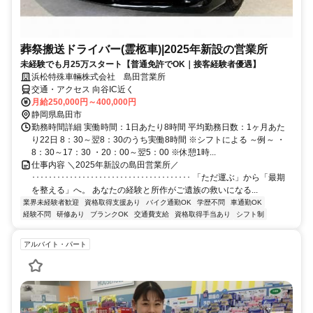
葬祭搬送ドライバー(霊柩車)|2025年新設の営業所
未経験でも月25万スタート【普通免許でOK｜接客経験者優遇】
浜松特殊車輛株式会社 島田営業所
交通・アクセス 向谷IC近く
月給250,000円～400,000円
静岡県島田市
勤務時間詳細 実働時間：1日あたり8時間 平均勤務日数：1ヶ月あた
り22日 8：30～翌8：30のうち実働8時間 ※シフトによる ～例～ ・
8：30～17：30 ・20：00～翌5：00 ※休憩1時...
仕事内容 ＼2025年新設の島田営業所／
･･････････････････････････････････････ 「ただ運ぶ」から「最期
を整える」へ。 あなたの経験と所作がご遺族の救いになる...
業界未経験者歓迎
資格取得支援あり
バイク通勤OK
学歴不問
車通勤OK
経験不問
研修あり
ブランクOK
交通費支給
資格取得手当あり
シフト制
アルバイト・パート