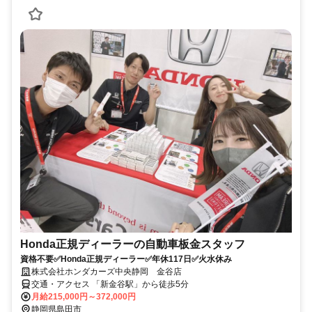
Honda正規ディーラーの自動車板金スタッフ
資格不要✅Honda正規ディーラー✅年休117日✅火水休み
株式会社ホンダカーズ中央静岡 金谷店
交通・アクセス 「新金谷駅」から徒歩5分
月給215,000円～372,000円
静岡県島田市