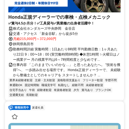
Honda正規ディーラーでの車検・点検メカニック
✅賞与4.5か月分！✅工具貸与✅異業種の出身者活躍中！
株式会社ホンダカーズ中央静岡 金谷店
交通・アクセス 「新金谷駅」から徒歩5分
月給215,000円～372,000円
静岡県島田市
勤務時間詳細 実働時間：1日あたり8時間 平均勤務日数：1ヶ月あた
り22日 9：00〜18：00 (実労働時間8時間) ◆休憩1時間 ✨火曜日はノ
ー残業デー 月の残業平均は6～7時間程度と少なめです...
仕事内容 「このままでいいのかな…」 と思ったあなたへ。 “技術を獲
得”へ、 一歩踏み出せる場所です。 Honda正規ディーラーで、 未経験
から整備士としてのキャリアを スタートしませんか？ ...
業界未経験者歓迎
主婦・主夫歓迎
資格取得支援あり
フリーター歓迎
学歴不問
車通勤OK
固定時間制
職場見学可
転勤なし
経験不問
未経験者歓迎
住宅手当あり
午前
経験者歓迎
有資格者歓迎
夕方
賞与あり
ブランクOK
交通費支給
長期歓迎
派遣社員