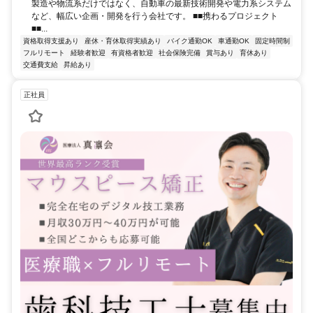
製造や物流系だけではなく、自動車の最新技術開発や電力系システム
など、幅広い企画・開発を行う会社です。 ■■携わるプロジェクト
■■...
資格取得支援あり
産休・育休取得実績あり
バイク通勤OK
車通勤OK
固定時間制
フルリモート
経験者歓迎
有資格者歓迎
社会保険完備
賞与あり
育休あり
交通費支給
昇給あり
正社員