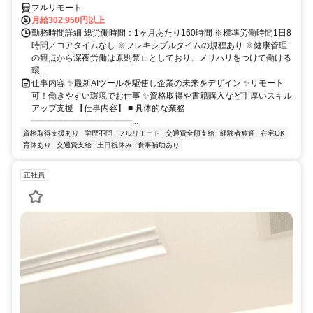
フルリモート
月給302,950円以上
勤務時間詳細 総労働時間：1ヶ月あたり160時間 ※標準労働時間1日8
時間／コアタイムなし ※フレキシブルタイムの規程あり ※健康管理
の観点から深夜労働は原則禁止としており、メリハリをつけて働ける
環...
仕事内容 ✨最新AIツールを駆使し企業の未来をデザイン ✨リモート
可！働きやすい環境でお仕事 ✨資格取得や書籍購入など手厚いスキル
アップ支援 【仕事内容】 ■ 具体的な業務
┈┈┈┈┈┈┈┈┈┈┈┈...
資格取得支援あり
学歴不問
フルリモート
交通費全額支給
経験者歓迎
在宅OK
育休あり
交通費支給
土日祝休み
食事補助あり
正社員