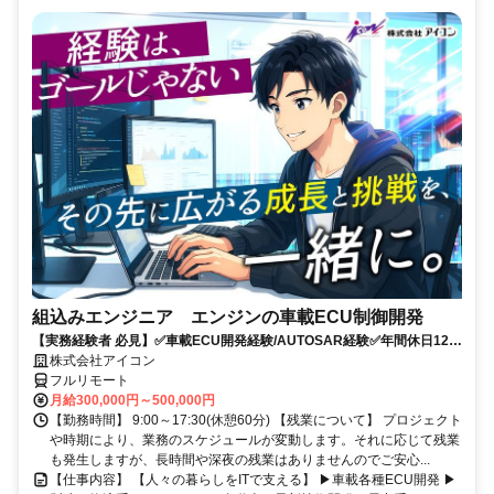
組込みエンジニア エンジンの車載ECU制御開発
【実務経験者 必見】✅車載ECU開発経験/AUTOSAR経験✅年間休日126
日+有給✅9時～18時勤務
株式会社アイコン
フルリモート
月給300,000円～500,000円
【勤務時間】 9:00～17:30(休憩60分) 【残業について】 プロジェクト
や時期により、業務のスケジュールが変動します。それに応じて残業
も発生しますが、長時間や深夜の残業はありませんのでご安心...
【仕事内容】 【人々の暮らしをITで支える】 ▶車載各種ECU開発 ▶