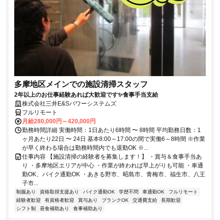
多摩地区メインでの施設清掃スタッフ
2年以上のお仕事経験あれば大歓迎です✨食事手当支給
株式会社三井E&Sパワーシステムズ
フルリモート
月給280,000円～420,000円
勤務時間詳細 実働時間：1日あたり6時間 〜 8時間 平均勤務日数：1
ヶ月あたり22日 〜 24日 基本8:00～17:00の間で実働6～8時間 ※作業
が早く終わる場合は勤務時間内でも退勤OK ※...
仕事内容 【施設清掃の経験者を募集します！】 ・賞与＆食事手当あ
り ・多摩地区エリアが中心 ・作業が終われば早上がりも可能 ・車通
勤OK、バイク通勤OK ・あきる野市、昭島市、青梅市、福生市、八王
子市...
制服あり
資格取得支援あり
バイク通勤OK
学歴不問
車通勤OK
フルリモート
経験者歓迎
有資格者歓迎
賞与あり
ブランクOK
交通費支給
長期歓迎
シフト制
昼食補助あり
食事補助あり