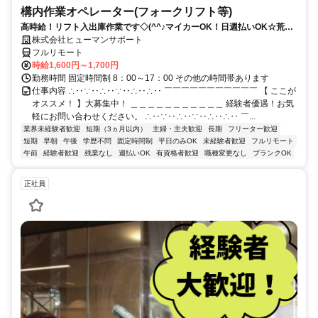
構内作業オペレーター(フォークリフト等)
高時給！リフト入出庫作業です◇(^^♪マイカーOK！日週払いOK☆荒本
駅★【シゴト№0619】
株式会社ヒューマンサポート
フルリモート
時給1,600円～1,700円
勤務時間 固定時間制 8：00～17：00 その他の時間帯あります
仕事内容 ∴‥∵‥∴‥∵‥∴‥∴‥ ￣￣￣￣￣￣￣￣￣￣￣ 【 ここが
オススメ！ 】大募集中！ ＿＿＿＿＿＿＿＿＿＿＿ 経験者優遇！お気
軽にお問い合わせください。 ∴‥∵‥∴‥∵‥∴‥∴‥ ￣...
業界未経験者歓迎
短期（3ヵ月以内）
主婦・主夫歓迎
長期
フリーター歓迎
短期
早朝
午後
学歴不問
固定時間制
平日のみOK
未経験者歓迎
フルリモート
午前
経験者歓迎
残業なし
週払いOK
有資格者歓迎
職種変更なし
ブランクOK
正社員