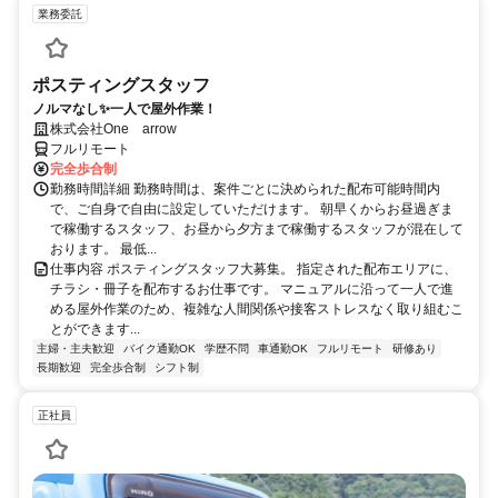
業務委託
ポスティングスタッフ
ノルマなし✨一人で屋外作業！
株式会社One arrow
フルリモート
完全歩合制
勤務時間詳細 勤務時間は、案件ごとに決められた配布可能時間内
で、ご自身で自由に設定していただけます。 朝早くからお昼過ぎま
で稼働するスタッフ、お昼から夕方まで稼働するスタッフが混在して
おります。 最低...
仕事内容 ポスティングスタッフ大募集。 指定された配布エリアに、
チラシ・冊子を配布するお仕事です。 マニュアルに沿って一人で進
める屋外作業のため、複雑な人間関係や接客ストレスなく取り組むこ
とができます...
主婦・主夫歓迎
バイク通勤OK
学歴不問
車通勤OK
フルリモート
研修あり
長期歓迎
完全歩合制
シフト制
正社員