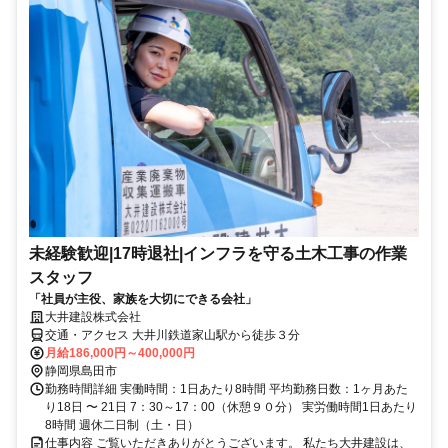
未経験歓迎|17時退社|インフラを守る土木工事の作業
スタッフ
「社員が主役、家族を大切にできる会社」
大井建設株式会社
交通・アクセス 大井川鉄道家山駅から徒歩３分
月給186,000円～400,000円
静岡県島田市
勤務時間詳細 実働時間：1日あたり8時間 平均勤務日数：1ヶ月あた
り18日 〜 21日 7：30～17：00（休憩９０分） 実労働時間1日あたり
8時間 週休二日制（土・日）
仕事内容 ご覧いただきありがとうございます。 私たち大井建設は、