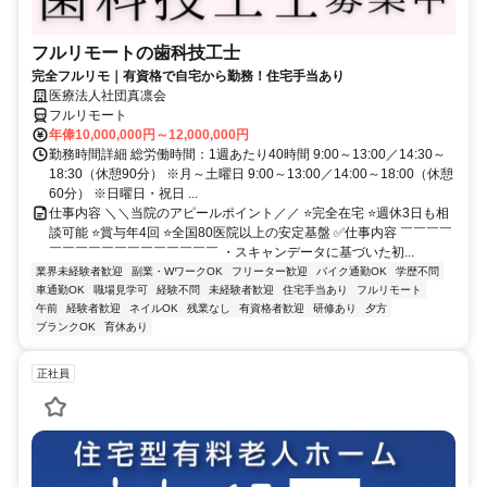
フルリモートの歯科技工士
完全フルリモ｜有資格で自宅から勤務！住宅手当あり
医療法人社団真凛会
フルリモート
年俸10,000,000円～12,000,000円
勤務時間詳細 総労働時間：1週あたり40時間 9:00～13:00／14:30～
18:30（休憩90分） ※月～土曜日 9:00～13:00／14:00～18:00（休憩
60分） ※日曜日・祝日 ...
仕事内容 ＼＼当院のアピールポイント／／ ⭐完全在宅 ⭐週休3日も相
談可能 ⭐賞与年4回 ⭐全国80医院以上の安定基盤 ✅仕事内容 ￣￣￣￣
￣￣￣￣￣￣￣￣￣￣￣￣￣ ・スキャンデータに基づいた初...
業界未経験者歓迎
副業・WワークOK
フリーター歓迎
バイク通勤OK
学歴不問
車通勤OK
職場見学可
経験不問
未経験者歓迎
住宅手当あり
フルリモート
午前
経験者歓迎
ネイルOK
残業なし
有資格者歓迎
研修あり
夕方
ブランクOK
育休あり
正社員