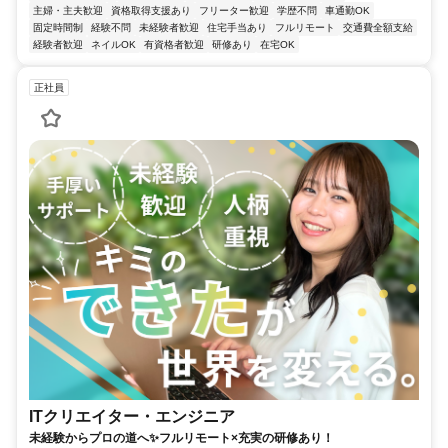
主婦・主夫歓迎
資格取得支援あり
フリーター歓迎
学歴不問
車通勤OK
固定時間制
経験不問
未経験者歓迎
住宅手当あり
フルリモート
交通費全額支給
経験者歓迎
ネイルOK
有資格者歓迎
研修あり
在宅OK
正社員
ITクリエイター・エンジニア
未経験からプロの道へ✨フルリモート×充実の研修あり！