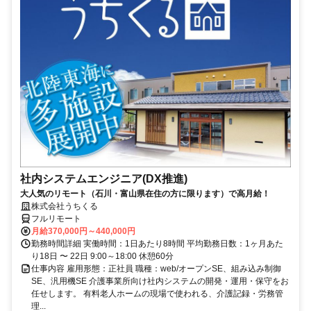
社内システムエンジニア(DX推進)
大人気のリモート（石川・富山県在住の方に限ります）で高月給！
株式会社うちくる
フルリモート
月給370,000円～440,000円
勤務時間詳細 実働時間：1日あたり8時間 平均勤務日数：1ヶ月あた
り18日 〜 22日 9:00～18:00 休憩60分
仕事内容 雇用形態：正社員 職種：web/オープンSE、組み込み制御
SE、汎用機SE 介護事業所向け社内システムの開発・運用・保守をお
任せします。 有料老人ホームの現場で使われる、介護記録・労務管
理...