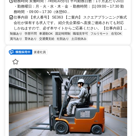
勤務時間 実働時間：7時間30分/日 平均勤務日数：1ヶ月あたり20日
・勤務曜日：月・火・水・木・金 ・勤務時間： [1] 09:00～17:30 勤
務時間 ・09:00～17:30（休憩60...
仕事内容 【求人番号】 SE363 【ご案内】 スクエアプランニング株式
会社が保有する求人です。 紹介先企業様へ直接ご連絡されても対応
しかねますので、必ず本サイトからご応募ください。 【仕事内容】...
制服あり
学歴不問
車通勤OK
固定時間制
職場見学可
フルリモート
在宅OK
賞与あり
育休あり
交通費支給
社割あり
土日祝休み
派遣社員