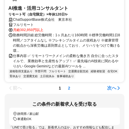
AI推進・活用コンサルタント
リモート可（自宅限定）×年休120日✨
ChatSupportBase株式会社 東京本社
フルリモート
月給302,950円以上
勤務時間詳細 総労働時間：1ヶ月あたり160時間 ※標準労働時間1日8
時間／コアタイムなし ※フレキシブルタイムの規程あり ※健康管理
の観点から深夜労働は原則禁止としており、メリハリをつけて働ける
環...
仕事内容 ✅ リモートワークメインの柔軟な働き方 自分に合ったスタ
イルで、 業務効率と生産性をアップ！ ✅ 最先端のAI技術に関わるや
りがい Google Geminiなどの最新AIツールを ...
資格取得支援あり
学歴不問
フルリモート
交通費全額支給
経験者歓迎
在宅OK
育休あり
交通費支給
土日祝休み
食事補助あり
前へ
次へ
1
2
この条件の新着求人を受け取る
静岡県 / 家山駅
車通勤OK
「LINEで受け取る」では、新着求人のほか、おすすめ情報なども配信しま