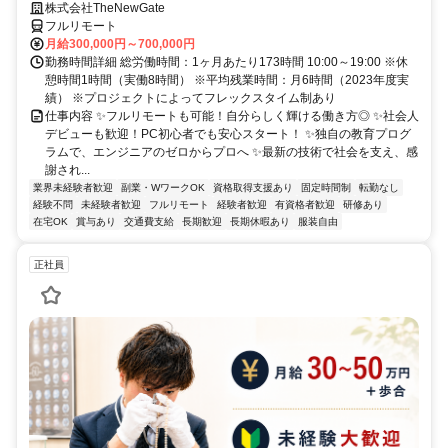
株式会社TheNewGate
フルリモート
月給300,000円～700,000円
勤務時間詳細 総労働時間：1ヶ月あたり173時間 10:00～19:00 ※休
憩時間1時間（実働8時間） ※平均残業時間：月6時間（2023年度実
績） ※プロジェクトによってフレックスタイム制あり
仕事内容 ✨フルリモートも可能！自分らしく輝ける働き方◎ ✨社会人
デビューも歓迎！PC初心者でも安心スタート！ ✨独自の教育プログ
ラムで、エンジニアのゼロからプロへ ✨最新の技術で社会を支え、感
謝され...
業界未経験者歓迎
副業・WワークOK
資格取得支援あり
固定時間制
転勤なし
経験不問
未経験者歓迎
フルリモート
経験者歓迎
有資格者歓迎
研修あり
在宅OK
賞与あり
交通費支給
長期歓迎
長期休暇あり
服装自由
正社員