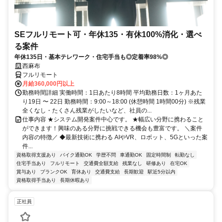
SEフルリモート可・年休135・有休100%消化・選べ
る案件
年休135日・基本テレワーク・住宅手当も◎定着率98%◎
西麻布
フルリモート
月給360,000円以上
勤務時間詳細 実働時間：1日あたり8時間 平均勤務日数：1ヶ月あた
り19日 〜 22日 勤務時間：9:00～18:00 (休憩時間 1時間00分) ※残業
全くなし・たくさん残業がしたいなど、社員の...
仕事内容 ★システム開発案件中心です。 ★幅広い分野に携わること
ができます！興味のある分野に挑戦できる機会も豊富です。 ＼案件
内容の特徴／ ◆最新技術に携わる AIやVR、ロボット、5Gといった案
件...
資格取得支援あり
バイク通勤OK
学歴不問
車通勤OK
固定時間制
転勤なし
住宅手当あり
フルリモート
交通費全額支給
残業なし
研修あり
在宅OK
賞与あり
ブランクOK
育休あり
交通費支給
長期歓迎
駅近5分以内
資格取得手当あり
長期休暇あり
正社員