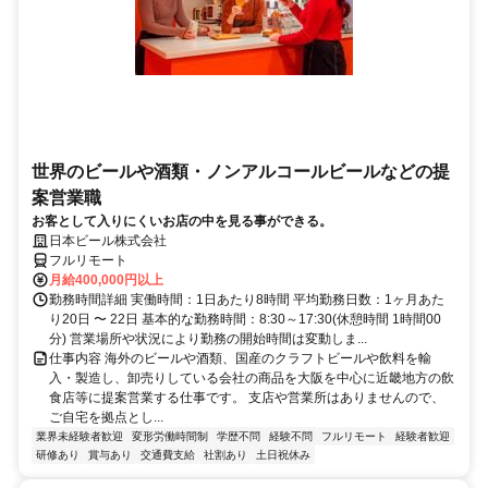
世界のビールや酒類・ノンアルコールビールなどの提
案営業職
お客として入りにくいお店の中を見る事ができる。
日本ビール株式会社
フルリモート
月給400,000円以上
勤務時間詳細 実働時間：1日あたり8時間 平均勤務日数：1ヶ月あた
り20日 〜 22日 基本的な勤務時間：8:30～17:30(休憩時間 1時間00
分) 営業場所や状況により勤務の開始時間は変動しま...
仕事内容 海外のビールや酒類、国産のクラフトビールや飲料を輸
入・製造し、卸売りしている会社の商品を大阪を中心に近畿地方の飲
食店等に提案営業する仕事です。 支店や営業所はありませんので、
ご自宅を拠点とし...
業界未経験者歓迎
変形労働時間制
学歴不問
経験不問
フルリモート
経験者歓迎
研修あり
賞与あり
交通費支給
社割あり
土日祝休み