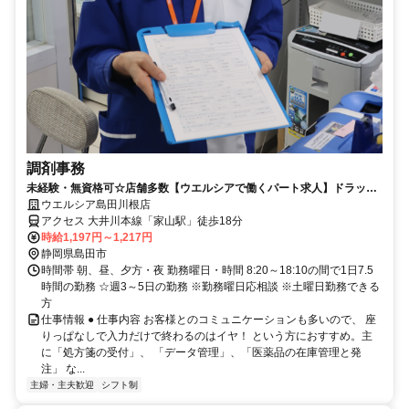
調剤事務
未経験・無資格可☆店舗多数【ウエルシアで働くパート求人】ドラッグ
ストアの調剤事務
ウエルシア島田川根店
アクセス 大井川本線「家山駅」徒歩18分
時給1,197円～1,217円
静岡県島田市
時間帯 朝、昼、夕方・夜 勤務曜日・時間 8:20～18:10の間で1日7.5
時間の勤務 ☆週3～5日の勤務 ※勤務曜日応相談 ※土曜日勤務できる
方
仕事情報 ● 仕事内容 お客様とのコミュニケーションも多いので、 座
りっぱなしで入力だけで終わるのはイヤ！ という方におすすめ。主
に「処方箋の受付」、 「データ管理」、「医薬品の在庫管理と発
注」 な...
主婦・主夫歓迎
シフト制