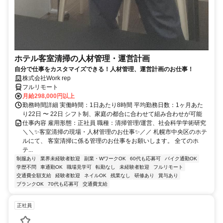
ホテル客室清掃の人材管理・運営計画
自分で仕事をカスタマイズできる！人材管理、運営計画のお仕事！
株式会社Work rep
フルリモート
月給298,000円以上
勤務時間詳細 実働時間：1日あたり8時間 平均勤務日数：1ヶ月あた
り22日 〜 22日 シフト制、家庭の都合に合わせて組み合わせが可能
仕事内容 雇用形態：正社員 職種：清掃管理/運営、社会科学学術研究
＼＼✨客室清掃の現場・人材管理のお仕事✨／／ 札幌市中央区のホテ
ルにて、 客室清掃に係る管理のお仕事をお願いします。 全てのホ
テ...
制服あり
業界未経験者歓迎
副業・WワークOK
60代も応募可
バイク通勤OK
学歴不問
車通勤OK
職場見学可
転勤なし
未経験者歓迎
フルリモート
交通費全額支給
経験者歓迎
ネイルOK
残業なし
研修あり
賞与あり
ブランクOK
70代も応募可
交通費支給
正社員