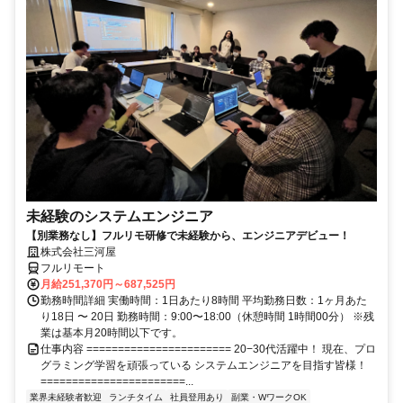
未経験のシステムエンジニア
【別業務なし】フルリモ研修で未経験から、エンジニアデビュー！
株式会社三河屋
フルリモート
月給251,370円～687,525円
勤務時間詳細 実働時間：1日あたり8時間 平均勤務日数：1ヶ月あた
り18日 〜 20日 勤務時間：9:00〜18:00（休憩時間 1時間00分） ※残
業は基本月20時間以下です。
仕事内容 ======================= 20−30代活躍中！ 現在、プロ
グラミング学習を頑張っている システムエンジニアを目指す皆様！
=======================...
業界未経験者歓迎
ランチタイム
社員登用あり
副業・WワークOK