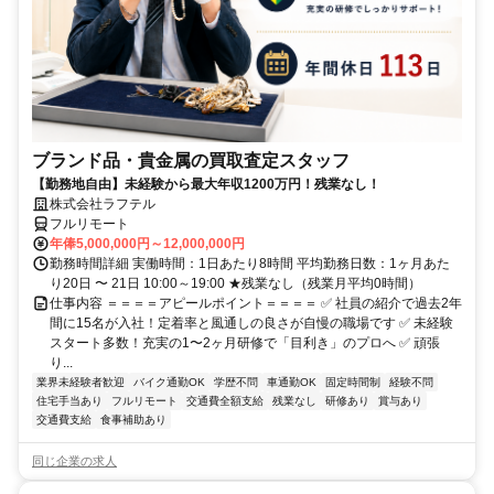
ブランド品・貴金属の買取査定スタッフ
【勤務地自由】未経験から最大年収1200万円！残業なし！
株式会社ラフテル
フルリモート
年俸5,000,000円～12,000,000円
勤務時間詳細 実働時間：1日あたり8時間 平均勤務日数：1ヶ月あた
り20日 〜 21日 10:00～19:00 ★残業なし（残業月平均0時間）
仕事内容 ＝＝＝＝アピールポイント＝＝＝＝ ✅ 社員の紹介で過去2年
間に15名が入社！定着率と風通しの良さが自慢の職場です ✅ 未経験
スタート多数！充実の1〜2ヶ月研修で「目利き」のプロへ ✅ 頑張
り...
業界未経験者歓迎
バイク通勤OK
学歴不問
車通勤OK
固定時間制
経験不問
住宅手当あり
フルリモート
交通費全額支給
残業なし
研修あり
賞与あり
交通費支給
食事補助あり
同じ企業の求人