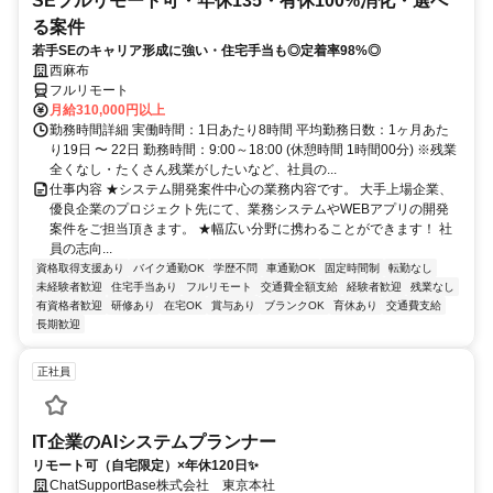
SEフルリモート可・年休135・有休100%消化・選べ
る案件
若手SEのキャリア形成に強い・住宅手当も◎定着率98%◎
西麻布
フルリモート
月給310,000円以上
勤務時間詳細 実働時間：1日あたり8時間 平均勤務日数：1ヶ月あた
り19日 〜 22日 勤務時間：9:00～18:00 (休憩時間 1時間00分) ※残業
全くなし・たくさん残業がしたいなど、社員の...
仕事内容 ★システム開発案件中心の業務内容です。 大手上場企業、
優良企業のプロジェクト先にて、業務システムやWEBアプリの開発
案件をご担当頂きます。 ★幅広い分野に携わることができます！ 社
員の志向...
資格取得支援あり
バイク通勤OK
学歴不問
車通勤OK
固定時間制
転勤なし
未経験者歓迎
住宅手当あり
フルリモート
交通費全額支給
経験者歓迎
残業なし
有資格者歓迎
研修あり
在宅OK
賞与あり
ブランクOK
育休あり
交通費支給
長期歓迎
正社員
IT企業のAIシステムプランナー
リモート可（自宅限定）×年休120日✨
ChatSupportBase株式会社 東京本社