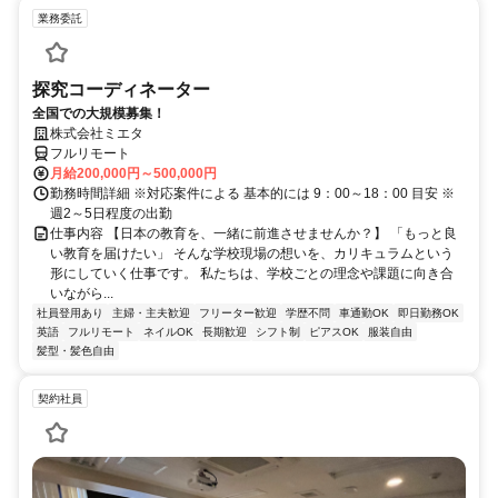
業務委託
探究コーディネーター
全国での大規模募集！
株式会社ミエタ
フルリモート
月給200,000円～500,000円
勤務時間詳細 ※対応案件による 基本的には 9：00～18：00 目安 ※
週2～5日程度の出勤
仕事内容 【日本の教育を、一緒に前進させませんか？】 「もっと良
い教育を届けたい」 そんな学校現場の想いを、カリキュラムという
形にしていく仕事です。 私たちは、学校ごとの理念や課題に向き合
いながら...
社員登用あり
主婦・主夫歓迎
フリーター歓迎
学歴不問
車通勤OK
即日勤務OK
英語
フルリモート
ネイルOK
長期歓迎
シフト制
ピアスOK
服装自由
髪型・髪色自由
契約社員