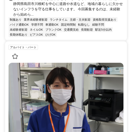
静岡県島田市川根町を中心に道路や水道など、地域の暮らしに欠かせ
ないインフラを守る仕事をしています。 今回募集するのは、未経験
から始めら...
制服あり
業界未経験者歓迎
ランチタイム
主婦・主夫歓迎
資格取得支援あり
バイク通勤OK
学歴不問
車通勤OK
固定時間制
転勤なし
経験不問
未経験者歓迎
ネイルOK
ブランクOK
交通費支給
長期歓迎
駅近5分以内
長期休暇あり
ピアスOK
ひげOK
アルバイト・パート