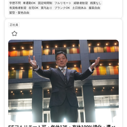
学歴不問
車通勤OK
固定時間制
フルリモート
経験者歓迎
残業なし
有資格者歓迎
在宅OK
賞与あり
ブランクOK
土日祝休み
服装自由
髪型・髪色自由
正社員