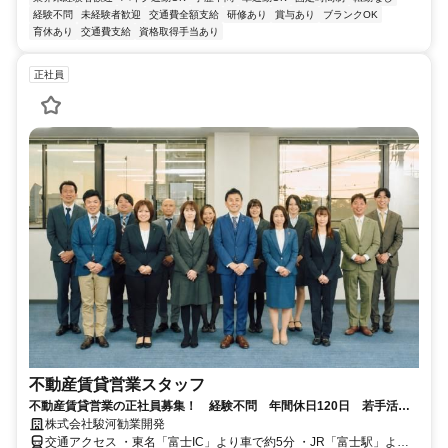
経験不問
未経験者歓迎
交通費全額支給
研修あり
賞与あり
ブランクOK
育休あり
交通費支給
資格取得手当あり
正社員
不動産賃貸営業スタッフ
不動産賃貸営業の正社員募集！ 経験不問 年間休日120日 若手活躍
中 給与については相談OK
株式会社駿河勧業開発
交通アクセス ・東名「富士IC」より車で約5分 ・JR「富士駅」より