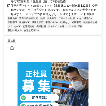
毎の3交替勤務 ＊生産量に応じて2交替勤務...
仕事内容 ⭐おすすめポイント⭐ ✅【土日休み＆年間休日122日】 交替
勤務ですが、土日は完全にお休みです。 家族や友人との予定も合わ
せやすく、 オンオフの切り替えがしっかりできます。 ✅【50代半...
制服あり
業界未経験者歓迎
主婦・主夫歓迎
フリーター歓迎
バイク通勤OK
学歴不問
車通勤OK
職場見学可
平日のみOK
転勤なし
経験不問
未経験者歓迎
ブランクOK
交通費支給
長期歓迎
フルタイム歓迎
シフト制
深夜
長期休暇あり
友達と応募OK
正社員