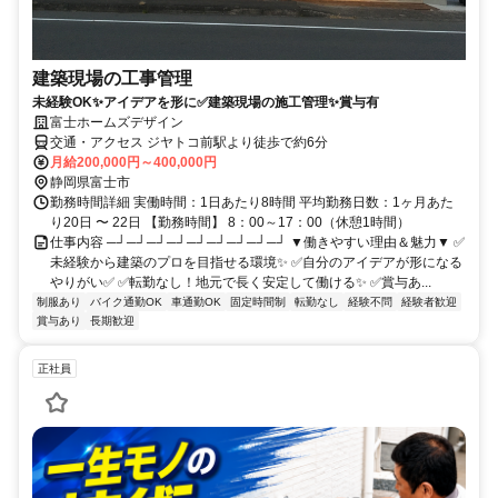
建築現場の工事管理
未経験OK✨アイデアを形に✅建築現場の施工管理✨賞与有
富士ホームズデザイン
交通・アクセス ジヤトコ前駅より徒歩で約6分
月給200,000円～400,000円
静岡県富士市
勤務時間詳細 実働時間：1日あたり8時間 平均勤務日数：1ヶ月あた
り20日 〜 22日 【勤務時間】 8：00～17：00（休憩1時間）
仕事内容 ─┘─┘─┘─┘─┘─┘─┘─┘─┘ ▼働きやすい理由＆魅力▼ ✅
未経験から建築のプロを目指せる環境✨ ✅自分のアイデアが形になる
やりがい✅ ✅転勤なし！地元で長く安定して働ける✨ ✅賞与あ...
制服あり
バイク通勤OK
車通勤OK
固定時間制
転勤なし
経験不問
経験者歓迎
賞与あり
長期歓迎
正社員