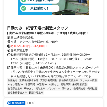
日勤のみ 紙管工場の製造スタッフ
日勤のみ◎未経験OK！学歴不問✨ボーナス3回！残業1分単位！
富士紙管株式会社
交通・アクセス 富士駅から車で15分
月給226,300円～312,100円
静岡県富士市
勤務時間詳細 総労働時間：1ヶ月あたり168時間40分 08:00〜
17:00（実働8時間） ■休憩：10:00〜10:10（10分間）、12:00〜
12:40（40分間）、14:30〜14:40（...
仕事内容 【日勤のみ】未経験OK！紙製品の製造スタッフ ボーナス年
3回／20代活躍中 ⭐日勤のみで生活リズム安定 ⭐ボーナス年3回支給で
収入も妥協しない ⭐未経験から専門技術が身につく ⭐20代でも...
制服あり
業界未経験者歓迎
変形労働時間制
資格取得支援あり
フリーター歓迎
バイク通勤OK
学歴不問
車通勤OK
転勤なし
経験不問
未経験者歓迎
住宅手当あり
研修あり
賞与あり
ブランクOK
育休あり
交通費支給
長期歓迎
資格取得手当あり
長期休暇あり
正社員