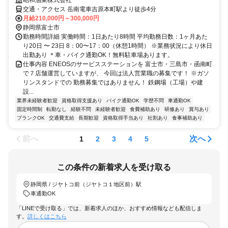
昭和油業株式会社
交通・アクセス 岳南電車吉原本町駅より徒歩4分
月給210,000円～300,000円
静岡県富士市
勤務時間詳細 実働時間：1日あたり8時間 平均勤務日数：1ヶ月あた
り20日 〜 23日 8：00〜17：00（休憩1時間） ※業務状況により休日
出勤あり ＊車・バイク通勤OK！無料駐車場あります。
仕事内容 ENEOSのサービスステーションを 富士市・三島市・函南町
で７店舗運営していますが、 今回は法人営業職の募集です！ ※ガソ
リンスタンドでの 勤務募集ではありません！ 鉄鋼場（工場）や建
設...
業界未経験者歓迎
資格取得支援あり
バイク通勤OK
学歴不問
車通勤OK
固定時間制
転勤なし
経験不問
未経験者歓迎
食費補助あり
研修あり
賞与あり
ブランクOK
交通費支給
長期歓迎
資格取得手当あり
社割あり
食事補助あり
前へ
次へ
1
2
3
4
5
この条件の新着求人を受け取る
静岡県 / ジヤトコ前（ジヤトコ１地区前）駅
車通勤OK
「LINEで受け取る」では、新着求人のほか、おすすめ情報なども配信しま
す。
詳しくはこちら