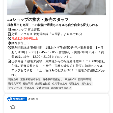
auショップの接客・販売スタッフ
福利厚生も充実！この転職で環境もスキルも自分自身も変えられる
auショップ 富士吉原
交通・アクセス 東海道本線「吉原駅」より車で10分
月給210,500円以上
静岡県富士市
勤務時間詳細 実働時間：1日あたり7時間50分 平均勤務日数：1ヶ月
あたり20日 〜 21日 9:45～19:05（休憩あり・実働7時間50分） ＊商
業施設の場合、12:00～21:05までのシフト...
仕事内容 ＊接客未経験・異業種からの転職者活躍中！ ＊KDDIや自社
主催の研修多数あり！ ＊座学・実務を繰り返し着実に知識もスキル
アップもできる！ ＊土日祝休みの相談もOK！ ＊職場の雰囲気に惹か
れて...
制服あり
業界未経験者歓迎
資格取得支援あり
車通勤OK
固定時間制
職場見学可
経験不問
未経験者歓迎
住宅手当あり
研修あり
賞与あり
ブランクOK
育休あり
交通費支給
資格取得手当あり
派遣社員