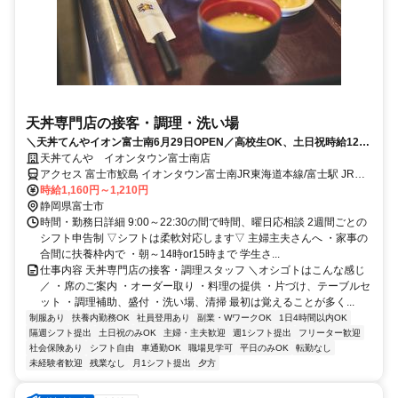
天丼専門店の接客・調理・洗い場
＼天丼てんやイオン富士南6月29日OPEN／高校生OK、土日祝時給1210
円！シフト応相談､1日3～4hOK､週2日～OK
天丼てんや イオンタウン富士南店
アクセス 富士市鮫島 イオンタウン富士南JR東海道本線/富士駅 JR東
海道本線/吉原駅
時給1,160円～1,210円
静岡県富士市
時間・勤務日詳細 9:00～22:30の間で時間、曜日応相談 2週間ごとの
シフト申告制 ▽シフトは柔軟対応します▽ 主婦主夫さんへ ・家事の
合間に扶養枠内で ・朝～14時or15時まで 学生さ...
仕事内容 天丼専門店の接客・調理スタッフ ＼オシゴトはこんな感じ
／ ・席のご案内 ・オーダー取り ・料理の提供 ・片づけ、テーブルセ
ット ・調理補助、盛付 ・洗い場、清掃 最初は覚えることが多く...
制服あり
扶養内勤務OK
社員登用あり
副業・WワークOK
1日4時間以内OK
隔週シフト提出
土日祝のみOK
主婦・主夫歓迎
週1シフト提出
フリーター歓迎
社会保険あり
シフト自由
車通勤OK
職場見学可
平日のみOK
転勤なし
未経験者歓迎
残業なし
月1シフト提出
夕方