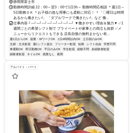
静岡県富士市
勤務時間詳細 22：00～翌3：00で1日3h～ 勤務時間応相談 ＊週1日～
5日勤務ＯＫ ＊お子様の急な用事にも柔軟に対応！ ＊「〇曜日は時間
あるから働きたい!」 「ダブルワークで働きたい!」など 働...
仕事内容 ┘─┘─┘─┘─┘─┘─┘─┘─┘ ▼働きやすい理由＆魅力▼ ✅1
週間ごとの希望シフト制で プライベートや家事との両立も抜群 ✅メ
ニューからリクエストもできる 店長自慢の無料まかない有...
週1日からOK
副業・WワークOK
1日4時間以内OK
土日祝のみOK
主婦・主夫歓迎
週1シフト提出
フリーター歓迎
短期
シフト自由
学歴不問
車通勤OK
即日勤務OK
平日のみOK
学生歓迎
経験不問
未経験者歓迎
経験者歓迎
ネイルOK
残業なし
夜間
アルバイト・パート