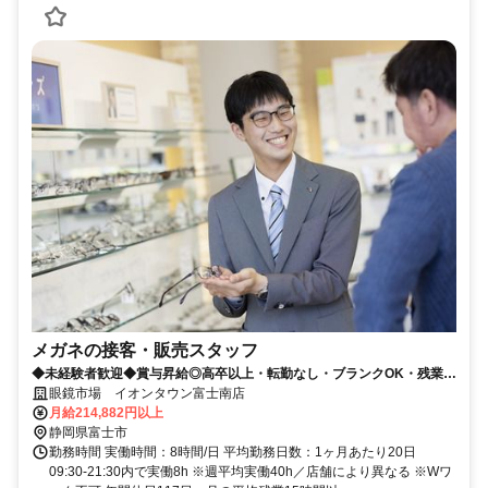
メガネの接客・販売スタッフ
◆未経験者歓迎◆賞与昇給◎高卒以上・転勤なし・ブランクOK・残業少
なめ・業界No1！
眼鏡市場 イオンタウン富士南店
月給214,882円以上
静岡県富士市
勤務時間 実働時間：8時間/日 平均勤務日数：1ヶ月あたり20日
09:30-21:30内で実働8h ※週平均実働40h／店舗により異なる ※Wワ