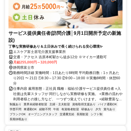
サービス提供責任者(訪問介護│9月1日開所予定の新施
設)
丁寧な実務研修あり＆土日休みで長く続けられる安心環境✨
エスケア富士居宅介護支援事業所
交通・アクセス 吉原本町駅から徒歩12分 ※マイカー通勤可
月給255,000円～320,000円
静岡県富士市
勤務時間詳細 実働時間：1日あたり8時間 平均勤務日数：1ヶ月あた
り20日 〜 21日 ①8:30～17:30 ②9:00～18:00 ※実働8時間・休憩60
分
仕事内容 雇用形態：正社員 職種：福祉/介護サービス提供責任者 ⭐入
社後は先輩スタッフが 同行しながら実務研修を実施。 ⭐業務の流れや
利用者様との接し方など、 一つずつ覚えていけます。 ⭐経験豊富な...
制服あり
業界未経験者歓迎
主婦・主夫歓迎
資格取得支援あり
バイク通勤OK
学歴不問
車通勤OK
経験不問
午前
有資格者歓迎
研修あり
夕方
賞与あり
ブランクOK
オープニングスタッフ
交通費支給
長期歓迎
シフト制
長期休暇あり