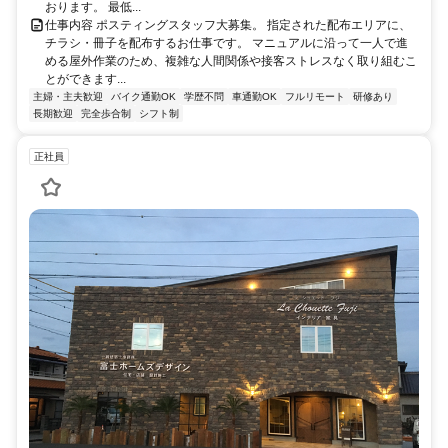
おります。 最低...
仕事内容 ポスティングスタッフ大募集。 指定された配布エリアに、
チラシ・冊子を配布するお仕事です。 マニュアルに沿って一人で進
める屋外作業のため、複雑な人間関係や接客ストレスなく取り組むこ
とができます...
主婦・主夫歓迎
バイク通勤OK
学歴不問
車通勤OK
フルリモート
研修あり
長期歓迎
完全歩合制
シフト制
正社員