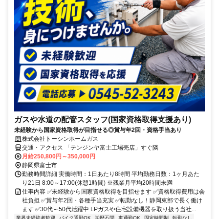
ガスや水道の配管スタッフ(国家資格取得支援あり)
未経験から国家資格取得が目指せる◎賞与年2回・資格手当あり
株式会社トーシンホームガス
交通・アクセス 「テンジンヤ富士工場売店」すぐ隣
月給250,800円～350,000円
静岡県富士市
勤務時間詳細 実働時間：1日あたり8時間 平均勤務日数：1ヶ月あた
り21日 8:00～17:00(休憩1時間) ※残業月平均20時間未満
仕事内容 ✅未経験から国家資格取得を目指せます ✅資格取得費用は会
社負担 ✅賞与年2回・各種手当充実 ✅転勤なし！静岡東部で長く働け
ます ✅30代～50代活躍中 LPガスや住宅設備機器を取り扱う当社...
業界未経験者歓迎
バイク通勤OK
学歴不問
車通勤OK
固定時間制
転勤なし