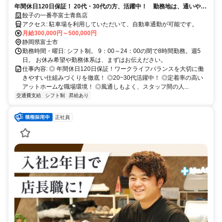
年間休日120日保証！ 20代・30代の方、活躍中！ 勤務地は、通いやす
い店舗をご相談ください。
餃子の一番亭富士青島店
アクセス: 駐車場を利用していただいて、自動車通勤が可能です。
月給300,000円～500,000円
静岡県富士市
勤務時間・曜日: シフト制。 9：00～24：00の間で8時間勤務。週5
日。 お休み希望や勤務体系は、まずはお伝えださい。
仕事内容: ◎ 年間休日120日保証！ワークライフバランスを大切に働
きやすい仕組みづくりを徹底！ ◎20~30代活躍中！ ◎定着率の高い
アットホームな職場環境！ ◎風通しもよく、スタッフ間の人...
交通費支給
シフト制
昇給あり
正社員