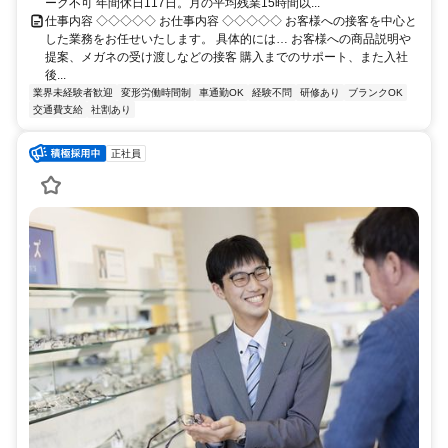
ーク不可 年間休日117日。月の平均残業15時間以...
仕事内容 ◇◇◇◇◇ お仕事内容 ◇◇◇◇◇ お客様への接客を中心と
した業務をお任せいたします。 具体的には… お客様への商品説明や
提案、メガネの受け渡しなどの接客 購入までのサポート、また入社
後...
業界未経験者歓迎
変形労働時間制
車通勤OK
経験不問
研修あり
ブランクOK
交通費支給
社割あり
正社員