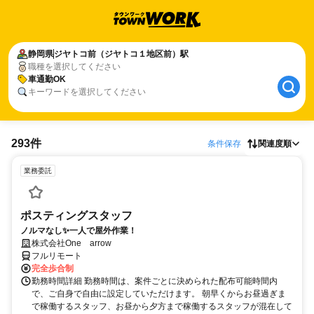
静岡県
ジヤトコ前（ジヤトコ１地区前）駅
職種を選択してください
車通勤OK
キーワードを選択してください
293件
条件保存
関連度順
業務委託
ポスティングスタッフ
ノルマなし✨一人で屋外作業！
株式会社One arrow
フルリモート
完全歩合制
勤務時間詳細 勤務時間は、案件ごとに決められた配布可能時間内
で、ご自身で自由に設定していただけます。 朝早くからお昼過ぎま
で稼働するスタッフ、お昼から夕方まで稼働するスタッフが混在して