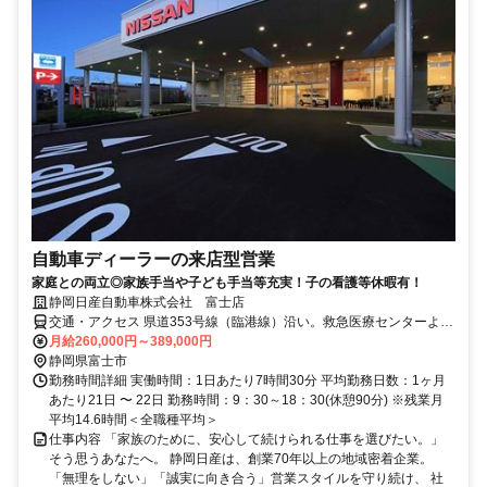
自動車ディーラーの来店型営業
家庭との両立◎家族手当や子ども手当等充実！子の看護等休暇有！
静岡日産自動車株式会社 富士店
交通・アクセス 県道353号線（臨港線）沿い。救急医療センターより
田子の浦港方面に200m。
月給260,000円～389,000円
静岡県富士市
勤務時間詳細 実働時間：1日あたり7時間30分 平均勤務日数：1ヶ月
あたり21日 〜 22日 勤務時間：9：30～18：30(休憩90分) ※残業月
平均14.6時間＜全職種平均＞
仕事内容 「家族のために、安心して続けられる仕事を選びたい。」
そう思うあなたへ。 静岡日産は、創業70年以上の地域密着企業。
「無理をしない」「誠実に向き合う」営業スタイルを守り続け、 社