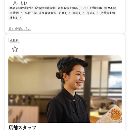
員にもお...
業界未経験者歓迎
変形労働時間制
資格取得支援あり
バイク通勤OK
学歴不問
車通勤OK
経験不問
未経験者歓迎
研修あり
賞与あり
育休あり
交通費支給
社割あり
同じ企業の求人
正社員
店舗スタッフ