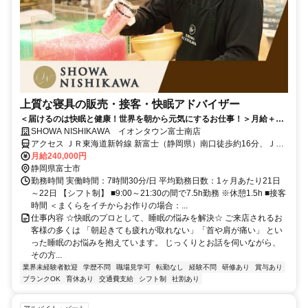
上質な寝具の販売・接客・快眠アドバイザー
＜届けるのは快眠と健康！世界を朝から元気にするお仕事！＞月給＋イ
ンセンも◎ネトフリ無料などユニークな福利厚生も♪
SHOWA NISHIKAWA イオンタウン富士南店
アクセス ＪＲ東海道新幹線 新富士（静岡県）南口徒歩約16分、ＪＲ
東海道本線 吉原南口徒歩約35分、岳南電車 ジヤトコ前（ジヤトコ１
月給240,000円
地区前）徒歩約35分
静岡県富士市
勤務時間 実働時間：7時間30分/日 平均勤務日数：1ヶ月あたり21日
～22日 【シフト制】 ■9:00～21:30の間で7.5h勤務 ※休憩1.5h ■接客
時間 ＜まくらをイチからお作りの場合：...
仕事内容 ☆快眠のプロとして、睡眠の悩みを解決☆ ご来店されるお
客様の多くは 「朝起きても疲れが取れない」「首や肩が痛い」 とい
った睡眠のお悩みを抱えています。 じっくりとお話を伺いながら、
その方...
業界未経験者歓迎
学歴不問
職場見学可
転勤なし
経験不問
研修あり
賞与あり
ブランクOK
育休あり
交通費支給
シフト制
社割あり