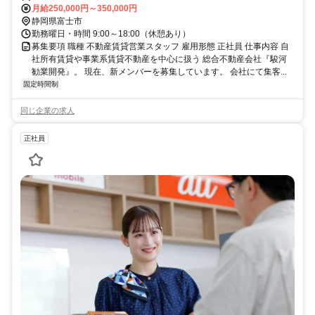
バスで約5分（吉原中央バスターミナル行 市役所前下車） ★マイカー
月給250,000円～350,000円
通勤OK
静岡県富士市
勤務曜日・時間 9:00～18:00（休憩あり）
募集要項 職種 不動産賃貸営業スタッフ 雇用形態 正社員 仕事内容 自
社所有賃貸や事業系賃貸不動産を中心に扱う 総合不動産会社『駿河
勧業開発』。 現在、新メンバーを募集しています。 会社にて集客...
固定時間制
同じ企業の求人
正社員