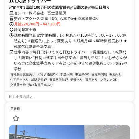
10t大型ドライバー
✅賞与年3回/計100万円の支給実績有✅日勤のみ✅毎日日帰り
センコー株式会社 富士営業所
交通・アクセス 新富士駅から車で5分 ◎車通勤OK
月給224,700円～447,200円
静岡県富士市
勤務時間詳細 総労働時間：1ヶ月あたり168時間 5：00～17：00(休
憩あり) ※配送先によって変更あり ※残業月40～60時間程度あり ★
残業代は別途全額支給！
仕事内容 ✅毎日日帰りできる日勤ドライバー ✅長距離なし！転勤な
し！隔週休2日制 ✅残業手当全額支給！賞与も年3回！ ✅お子さんが
いる方に◎家族手当あり ✅有給は事前申告で連休取得OK✨ ✅旅行や
学校...
資格取得支援あり
バイク通勤OK
学歴不問
車通勤OK
固定時間制
転勤なし
住宅手当あり
経験者歓迎
有資格者歓迎
研修あり
賞与あり
ブランクOK
交通費支給
資格取得手当あり
同じ企業の求人
正社員