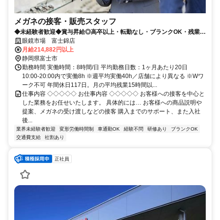
メガネの接客・販売スタッフ
◆未経験者歓迎◆賞与昇給◎高卒以上・転勤なし・ブランクOK・残業少
なめ・業界No1！
眼鏡市場 富士錦店
月給214,882円以上
静岡県富士市
勤務時間 実働時間：8時間/日 平均勤務日数：1ヶ月あたり20日
10:00-20:00内で実働8h ※週平均実働40h／店舗により異なる ※Wワ
ーク不可 年間休日117日。月の平均残業15時間以...
仕事内容 ◇◇◇◇◇ お仕事内容 ◇◇◇◇◇ お客様への接客を中心と
した業務をお任せいたします。 具体的には… お客様への商品説明や
提案、メガネの受け渡しなどの接客 購入までのサポート、また入社
後...
業界未経験者歓迎
変形労働時間制
車通勤OK
経験不問
研修あり
ブランクOK
交通費支給
社割あり
正社員