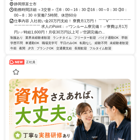
静岡県富士市
勤務時間詳細 ＜3交替＞ ①8：00～16：30 ②16：00～0：30 ③0：
00～8：30 ※実働7.5時間、休憩60分
仕事内容 入社祝い金20万円支給！ 寮費月1万円！ ￣￣V￣￣￣￣￣￣
￣￣￣￣￣￣￣ 求人のPoint： ✅ワンルーム寮完備！ ✅寮費は月1万
円♪ ✅時給1,600円！月収30万円以上可 ✅空調完備の...
制服あり
業界未経験者歓迎
ランチタイム
フリーター歓迎
バイク通勤OK
早朝
学歴不問
車通勤OK
職場見学可
平日のみOK
転勤なし
経験不問
未経験者歓迎
午前
夜間
夕方
ブランクOK
交通費支給
長期歓迎
フルタイム歓迎
正社員