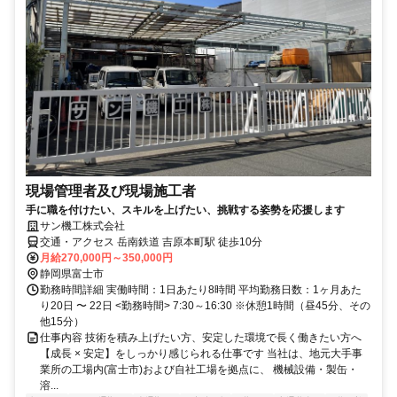
現場管理者及び現場施工者
手に職を付けたい、スキルを上げたい、挑戦する姿勢を応援します
サン機工株式会社
交通・アクセス 岳南鉄道 吉原本町駅 徒歩10分
月給270,000円～350,000円
静岡県富士市
勤務時間詳細 実働時間：1日あたり8時間 平均勤務日数：1ヶ月あた
り20日 〜 22日 <勤務時間> 7:30～16:30 ※休憩1時間（昼45分、その
他15分）
仕事内容 技術を積み上げたい方、安定した環境で長く働きたい方へ
【成長 × 安定】をしっかり感じられる仕事です 当社は、地元大手事
業所の工場内(富士市)および自社工場を拠点に、 機械設備・製缶・
溶...