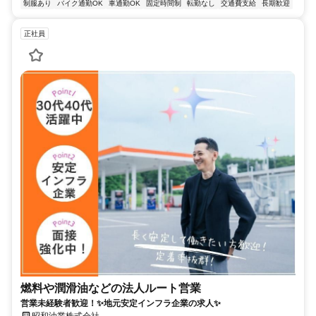
制服あり
バイク通勤OK
車通勤OK
固定時間制
転勤なし
交通費支給
長期歓迎
正社員
燃料や潤滑油などの法人ルート営業
営業未経験者歓迎！✨地元安定インフラ企業の求人✨