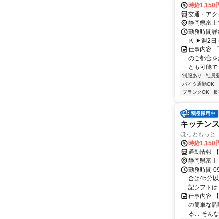
時給1,150
交通・アクセ
静岡県富士
勤務時間詳細 
Ｋ ▶週2日
仕事内容 
のご都合を
とも可能で
制服あり
社員
バイク通勤OK
ブランクOK
長
キッチン
ほっともっと 
時給1,15
通勤情報 
静岡県富士
勤務時間 0
合は45分
記シフトは一
仕事内容 
の簡単な調
る… そん