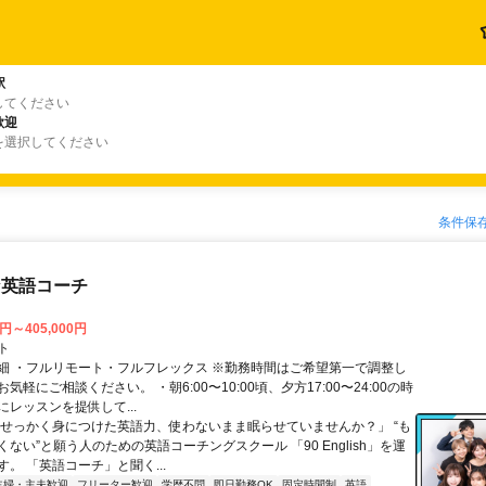
駅
してください
歓迎
を選択してください
条件保
な英語コーチ
0円～405,000円
ト
細 ・フルリモート・フルフレックス ※勤務時間はご希望第一で調整し
気軽にご相談ください。 ・朝6:00〜10:00頃、夕方17:00〜24:00の時
レッスンを提供して...
「せっかく身につけた英語力、使わないまま眠らせていませんか？」 “も
ない”と願う人のための英語コーチングスクール 「90 English」を運
。 「英語コーチ」と聞く...
主婦・主夫歓迎
フリーター歓迎
学歴不問
即日勤務OK
固定時間制
英語