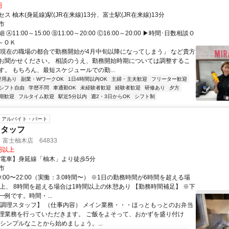
円
ス 柚木(身延線)駅(JR在来線)13分、富士駅(JR在来線)13分
市
Ⓐ11:00～15:00 Ⓑ11:00～20:00 Ⓒ16:00～20:00 ▶時間･日数相談Ｏ
～ＯＫ
「現在の職場の都合で勤務開始が4月中旬以降になってしまう」 など貴方
お聞かせください。 相談のうえ、勤務開始時期については調整するこ
す。 もちろん、最短スケジュールでの勤...
登用あり
副業・WワークOK
1日4時間以内OK
主婦・主夫歓迎
フリーター歓迎
シフト自由
学歴不問
車通勤OK
未経験者歓迎
経験者歓迎
研修あり
夕方
期歓迎
フルタイム歓迎
駅近5分以内
週2・3日からOK
シフト制
アルバイト・パート
スタッフ
富士柚木店 64833
0円以上
【電車】身延線「柚木」より徒歩5分
市
9:00〜22:00（実働：3.0時間〜） ※1日の勤務時間が6時間を超える場
以上、 8時間を超える場合は1時間以上の休憩あり 【勤務時間補足】 ※下
例です。時間・...
【調理スタッフ】 （仕事内容） メイン業務・・・ほっともっとのお弁当
理業務を行っていただきます。 ご飯をよそって、おかずを盛り付け
なシンプルなことから始めましょう。...