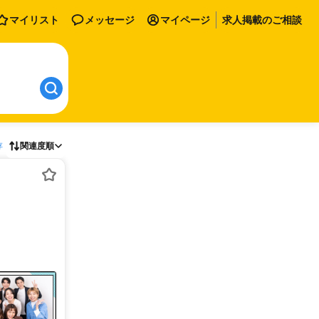
マイリスト
メッセージ
マイページ
求人掲載のご相談
存
関連度順