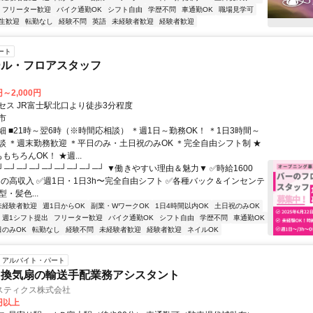
フリーター歓迎
バイク通勤OK
シフト自由
学歴不問
車通勤OK
職場見学可
生歓迎
転勤なし
経験不問
英語
未経験者歓迎
経験者歓迎
ート
ール・フロアスタッフ
円～2,000円
セス JR富士駅北口より徒歩3分程度
市
 ■21時～翌6時（※時間応相談） ＊週1日～勤務OK！ ＊1日3時間～
談 ＊週末勤務歓迎 ＊平日のみ・土日祝のみOK ＊完全自由シフト制 ★
もちろんOK！ ★週...
┘─┘─┘─┘─┘─┘─┘─┘─┘ ▼働きやすい理由＆魅力▼ ✅時給1600
0円の高収入 ✅週1日・1日3h〜完全自由シフト ✅各種バック＆インセンテ
型・髪色...
未経験者歓迎
週1日からOK
副業・WワークOK
1日4時間以内OK
土日祝のみOK
週1シフト提出
フリーター歓迎
バイク通勤OK
シフト自由
学歴不問
車通勤OK
日のみOK
転勤なし
経験不問
未経験者歓迎
経験者歓迎
ネイルOK
アルバイト・パート
・換気扇の輸送手配業務アシスタント
スティクス株式会社
0円以上