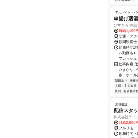
アルバイト・パ
串揚げ居
びすとろ串揚
時給1,10
交通・アク
静岡県富士
勤務時間詳細
ム勤務もＯ
フレッシュ
仕事内容 
いまかない
客・ホール業
制服あり
扶養
主婦・主夫歓迎
夜間
有資格者
業務委託
配信スタッ
株式会社ライ
月給2,000
フルリモー
勤務時間・