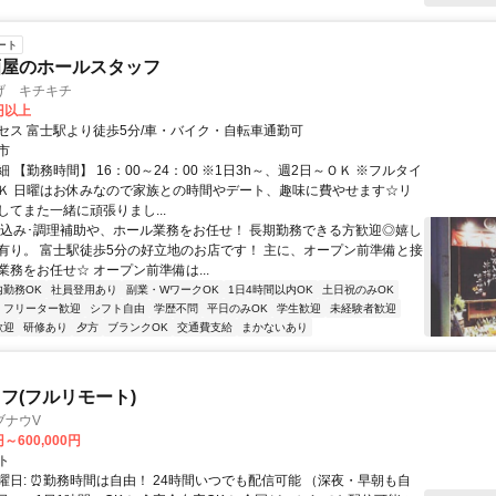
ート
酒屋のホールスタッフ
げ キチキチ
0円以上
セス 富士駅より徒歩5分/車・バイク・自転車通勤可
市
 【勤務時間】 16：00～24：00 ※1日3h～、週2日～ＯＫ ※フルタイ
Ｋ 日曜はお休みなので家族との時間やデート、趣味に費やせます☆リ
してまた一緒に頑張りまし...
仕込み･調理補助や、ホール業務をお任せ！ 長期勤務できる方歓迎◎嬉し
有り。 富士駅徒歩5分の好立地のお店です！ 主に、オープン前準備と接
務をお任せ☆ オープン前準備は...
内勤務OK
社員登用あり
副業・WワークOK
1日4時間以内OK
土日祝のみOK
フリーター歓迎
シフト自由
学歴不問
平日のみOK
学生歓迎
未経験者歓迎
歓迎
研修あり
夕方
ブランクOK
交通費支給
まかないあり
フ(フルリモート)
ブナウV
円～600,000円
ト
曜日: ⏰勤務時間は自由！ 24時間いつでも配信可能 （深夜・早朝も自