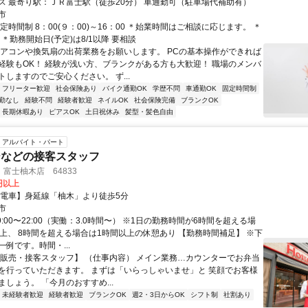
ス 最寄り駅：ＪＲ富士駅（徒歩20分） 車通勤可（駐車場代補助有）
市
定時間制 8：00(９：00)～16：00 ＊始業時間はご相談に応じます。 ＊
 ＊勤務開始日(予定)は8/1以降 要相談
エアコンや換気扇の出荷業務をお願いします。 PCの基本操作ができれば
経験もOK！ 経験が浅い方、ブランクがある方も大歓迎！ 職場のメンバ
しますのでご安心ください。 ず...
フリーター歓迎
社会保険あり
バイク通勤OK
学歴不問
車通勤OK
固定時間制
勤なし
経験不問
経験者歓迎
ネイルOK
社会保険完備
ブランクOK
長期休暇あり
ピアスOK
土日祝休み
髪型・髪色自由
アルバイト・パート
ジなどの接客スタッフ
富士柚木店 64833
0円以上
【電車】身延線「柚木」より徒歩5分
市
9:00〜22:00（実働：3.0時間〜） ※1日の勤務時間が6時間を超える場
以上、 8時間を超える場合は1時間以上の休憩あり 【勤務時間補足】 ※下
例です。時間・...
【販売・接客スタッフ】 （仕事内容） メイン業務…カウンターでお弁当
を行っていただきます。 まずは「いらっしゃいませ」と 笑顔でお客様
しょう。 「今月のおすすめ...
未経験者歓迎
経験者歓迎
ブランクOK
週2・3日からOK
シフト制
社割あり