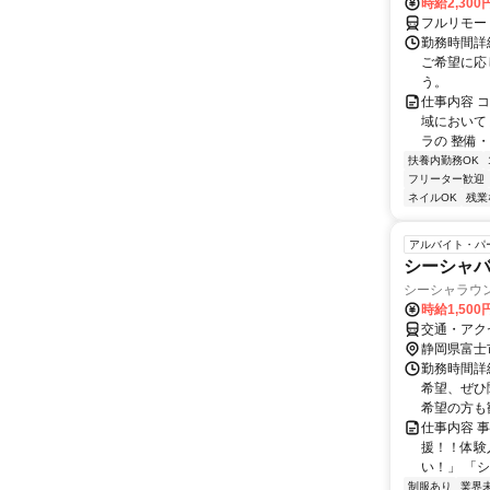
時給2,30
フルリモー
勤務時間詳細
ご希望に応
う。
仕事内容 
域において
ラの 整備・
扶養内勤務OK
フリーター歓迎
ネイルOK
残業
アルバイト・パ
シーシャ
シーシャラウ
時給1,500
交通・アク
静岡県富士
勤務時間詳細
希望、ぜひ
希望の方も
仕事内容 
援！！体験
い！」 「シ
制服あり
業界