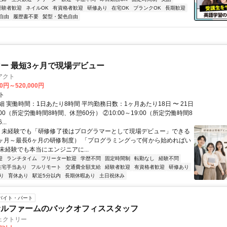
経験者歓迎
ネイルOK
有資格者歓迎
研修あり
在宅OK
ブランクOK
長期歓迎
自由
履歴書不要
髪型・髪色自由
ー 最短3ヶ月で現場デビュー
アクト
00円～520,000円
ト
 実働時間：1日あたり8時間 平均勤務日数：1ヶ月あたり18日 〜 21日
18:00（所定労働時間8時間、休憩60分） ②10:00～19:00（所定労働時間8
..
＼ 未経験でも「研修修了後はプログラマーとして現場デビュー」できる
1ヶ月～最長6ヶ月の研修制度） 「プログラミングって何から始めればい
T未経験でも本当にエンジニアに...
迎
ランチタイム
フリーター歓迎
学歴不問
固定時間制
転勤なし
経験不問
住宅手当あり
フルリモート
交通費全額支給
経験者歓迎
有資格者歓迎
研修あり
り
育休あり
駅近5分以内
長期休暇あり
土日祝休み
バイト・パート
サルファームのバックオフィススタッフ
ェクトリー