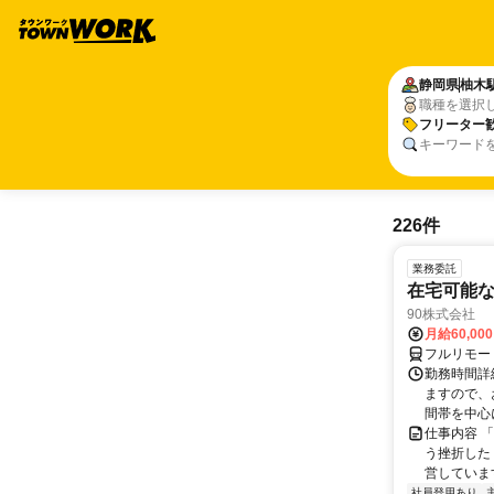
静岡県
柚木
職種を選択
フリーター
キーワード
226件
業務委託
在宅可能
90株式会社
月給60,00
フルリモー
勤務時間詳
ますので、お
間帯を中心に
仕事内容 
う挫折したく
営しています
社員登用あり