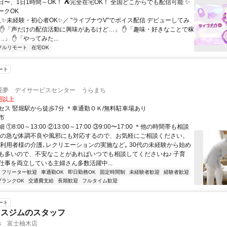
日〜、1日1時間～OK！ ⛺完全在宅OK！ 全国どこからでも配信可能 ✨
ークOK
＼✨未経験・初心者OK✨／ "ライブナウV"でボイス配信 デビューしてみ
 ✋「声だけの配信活動に興味があるけど…」 ✋「趣味・好きなことで稼
」 ✋「やってみた...
フルリモート
在宅OK
ート
花夢 デイサービスセンター うらまち
0円以上
セス 竪堀駅から徒歩7分 ＊車通勤ＯＫ/無料駐車場あり
市
①8:00～13:00 ②13:00～17:00 ③9:00〜17:00 ＊他の時間帯も相談
様の急な体調不良や風邪にも対応するので、お気軽にご相談ください。
ご利用者様の介護､レクリエーションの実施など｡ 30代の未経験から始め
も多いので、不安なことがあればいつでも相談してくださいね♪ 子育
仕事を両立している主婦さん多数活躍中...
フリーター歓迎
車通勤OK
即日勤務OK
固定時間制
未経験者歓迎
経験者歓迎
ブランクOK
交通費支給
長期歓迎
フルタイム歓迎
ート
ネスジムのスタッフ
ess 富士柚木店