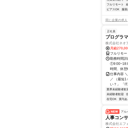
フルリモート
ピアスOK
服装
同じ企業の求人
正社員
プログラマ
株式会社ネオ
月給270,0
フルリモー
勤務時間詳細
①9:00~
時間、休憩6.
仕事内容 
／ （最短
い？」 「I
業界未経験者歓
未経験者歓迎
在宅OK
賞与あ
アル
人事コン
株式会社エフ