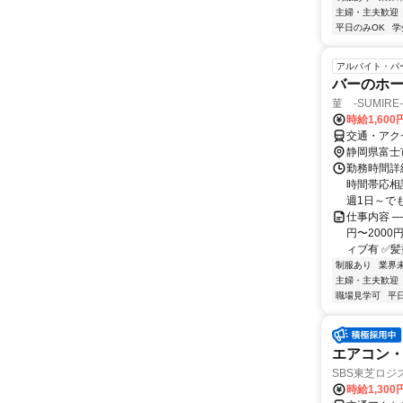
主婦・主夫歓迎
平日のみOK
学
アルバイト・パ
バーのホ
菫 -SUMIRE-
時給1,600
交通・アク
静岡県富士
勤務時間詳細
時間帯応相
週1日～でも
仕事内容 ─
円〜200
ィブ有 ✅髪
制服あり
業界
主婦・主夫歓迎
職場見学可
平
エアコン
SBS東芝ロジ
時給1,30