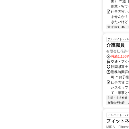
由） ⛅週1
副業・Wワ
仕事内容: 
ませんか？
ぎたいけど…
週1日からOK
アルバイト・パ
介護職員
有限会社花夢
時給1,15
交通・アク
静岡県富士
勤務時間詳細 
可 ＊お子
仕事内容 
たスタッフ
て・家事と
主婦・主夫歓迎
有資格者歓迎
アルバイト・パ
フィット
MIRA Fitn