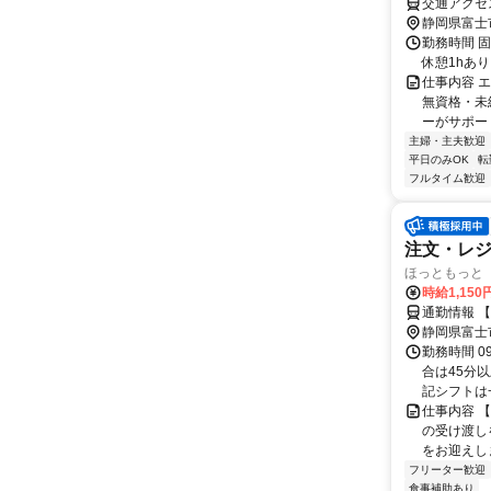
交通アクセ
静岡県富士
勤務時間 固
休憩1hあり
仕事内容 
無資格・未
ーがサポート
主婦・主夫歓迎
平日のみOK
転
フルタイム歓迎
注文・レ
ほっともっと 
時給1,15
通勤情報 
静岡県富士
勤務時間 0
合は45分
記シフトは一
仕事内容 
の受け渡し
をお迎えしま
フリーター歓迎
食事補助あり