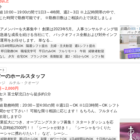
0円以上
ト
 10:00～19:00の間で1日3～4時間、週2～3日 ※上記時間帯の中で、
じた時間で勤務可能です。 ※勤務日数はご相談の上で決定しましょ
コアメンバーを大募集中！ 創業は2023年5月。 人事コンサルティング領
 急速な成長を続ける当社にて、 バックオフィス全般および対外インフ
運用をお任せします。 単なる...
1日4時間以内OK
隔週シフト提出
主婦・主夫歓迎
週1シフト提出
即日勤務OK
職場見学可
平日のみOK
フルリモート
午前
経験者歓迎
なし
夕方
在宅OK
ブランクOK
長期歓迎
週2・3日からOK
シフト制
ート
バーのホールスタッフ
ンジ ルチル・クオーツ
円～2,000円
セス 富士駅北口から徒歩約1分
市
 勤務時間：20:00～翌4:00の間 ※週1日～OK ※1日3時間～OK シフト
聞かせて下さい！ 可能な限り相談に応じます！ もちろん、フルタイム
歓迎します◎
事業拡大につき、オープニングスタッフ募集！ スタートダッシュを応
入店時給2500円！！ 「シーシャが好き！」 「シーシャをつくりた
ーシャに携わりたい！」 など、シーシ...
未経験者歓迎
週1日からOK
副業・WワークOK
1日4時間以内OK
土日祝のみOK