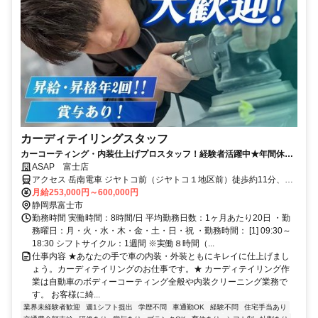
カーディテイリングスタッフ
カーコーティング・内装仕上げプロスタッフ！経験者活躍中★年間休日
125日★高収入★昇給・賞与年２回★
ASAP 富士店
アクセス 岳南電車 ジヤトコ前（ジヤトコ１地区前）徒歩約11分、Ｊ
Ｒ東海道本線 吉原北口徒歩約17分
月給253,000円～600,000円
静岡県富士市
勤務時間 実働時間：8時間/日 平均勤務日数：1ヶ月あたり20日 ・勤
務曜日：月・火・水・木・金・土・日・祝 ・勤務時間： [1] 09:30～
18:30 シフトサイクル：1週間 ※実働８時間（...
仕事内容 ★あなたの手で車の内装・外装ともにキレイに仕上げまし
ょう。カーディテイリングのお仕事です。★ カーディテイリング作
業は自動車のボディーコーティング全般や内装クリーニング業務で
す。 お客様に綺...
業界未経験者歓迎
週1シフト提出
学歴不問
車通勤OK
経験不問
住宅手当あり