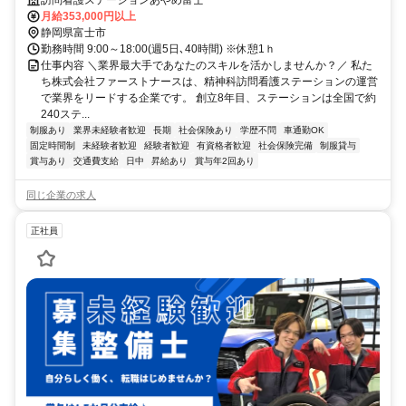
月給353,000円以上
静岡県富士市
勤務時間 9:00～18:00(週5日､40時間) ※休憩1ｈ
仕事内容 ＼業界最大手であなたのスキルを活かしませんか？／ 私た
ち株式会社ファーストナースは、精神科訪問看護ステーションの運営
で業界をリードする企業です。 創立8年目、ステーションは全国で約
240ステ...
制服あり
業界未経験者歓迎
長期
社会保険あり
学歴不問
車通勤OK
固定時間制
未経験者歓迎
経験者歓迎
有資格者歓迎
社会保険完備
制服貸与
賞与あり
交通費支給
日中
昇給あり
賞与年2回あり
同じ企業の求人
正社員