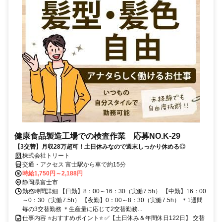
健康食品製造工場での検査作業 応募NO.K-29
【3交替】月収28万超可！土日休みなので週末しっかり休める◎
株式会社トリート
交通・アクセス 富士駅から車で約15分
時給1,750円～2,188円
静岡県富士市
勤務時間詳細 【日勤】8：00～16：30（実働7.5h） 【中勤】16：00
～0：30（実働7.5h） 【夜勤】0：00～8：30（実働7.5h） ＊1週間
毎の3交替勤務 ＊生産量に応じて2交替勤務...
仕事内容 ⭐おすすめポイント⭐ ✅【土日休み＆年間休日122日】 交替