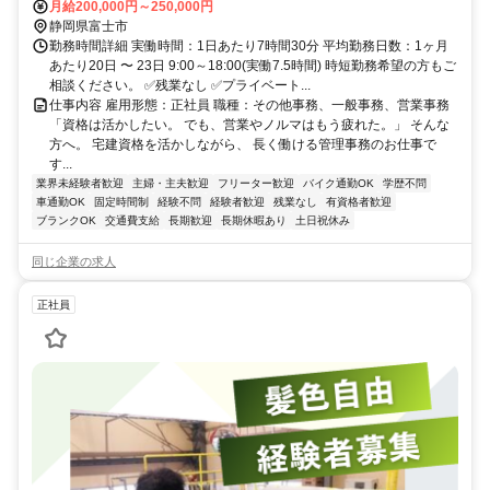
月給200,000円～250,000円
静岡県富士市
勤務時間詳細 実働時間：1日あたり7時間30分 平均勤務日数：1ヶ月
あたり20日 〜 23日 9:00～18:00(実働7.5時間) 時短勤務希望の方もご
相談ください。 ✅残業なし ✅プライベート...
仕事内容 雇用形態：正社員 職種：その他事務、一般事務、営業事務
「資格は活かしたい。 でも、営業やノルマはもう疲れた。」 そんな
方へ。 宅建資格を活かしながら、 長く働ける管理事務のお仕事で
す...
業界未経験者歓迎
主婦・主夫歓迎
フリーター歓迎
バイク通勤OK
学歴不問
車通勤OK
固定時間制
経験不問
経験者歓迎
残業なし
有資格者歓迎
ブランクOK
交通費支給
長期歓迎
長期休暇あり
土日祝休み
同じ企業の求人
正社員