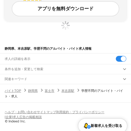
アプリを無料ダウンロード
静岡県、本吉原駅、学歴不問のアルバイト・バイト求人情報
求人の詳細を表示
条件を追加・変更して検索
市区町村を追加・変更
関連キーワード
完全在宅ワーク 全国
シール貼り 在宅
現在地周辺
ガチャガチャ
犬カフェ
静岡県
駅を追加・変更
バイトTOP
静岡県
富士市
本吉原駅
学歴不問のアルバイト・バイ
静岡県
すべて
ト・求人
静岡市
すべて
職種を追加・変更
JR東海道本線(東京～熱海)
葵区
駿河区
清水区
熱海駅
飲食・フードサービス
浜松市
すべて
特徴を追加・変更
飲食・フードサービス
すべて
ヘルプ・お問い合わせ
サイトマップ
利用規約・プライバシーポリシー
JR身延線
中央区
浜名区
天竜区
ホールスタッフ
キッチンスタッフ
皿洗い・洗い場
精肉・鮮魚加工
給食調理
人気
[企業]求人広告の掲載相談
富士駅
柚木駅
竪堀駅
入山瀬駅
富士根駅
源道寺駅
富士宮駅
西富士宮駅
沼久保駅
雇用形態を追加・変更
パン屋（ベーカリー）
フードカウンター販売員
バー（BAR）・バーテンダー
沼津市
熱海市
三島市
富士宮市
伊東市
島田市
富士市
磐田市
焼津市
掛川市
藤枝市
日払いOK
高校生歓迎
学生歓迎
深夜の仕事
髪型・髪色自由
ひげOK
ネイルOK
芝川駅
稲子駅
飲食店補助（開店・閉店準備）
飲食店（店長・マネージャー）
新着求人を受け取る
御殿場市
袋井市
下田市
裾野市
湖西市
伊豆市
御前崎市
菊川市
伊豆の国市
ピアスOK
アルバイト・パート
履歴書不要
オープニングスタッフ
留学生・外国人活躍中
都道府県を変更
営業・販売
JR飯田線(豊橋～天竜峡)
牧之原市
芝川町
新居町
賀茂郡
田方郡
駿東郡
榛原郡
周智郡