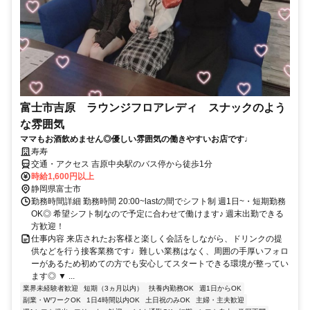
富士市吉原 ラウンジフロアレディ スナックのよう
な雰囲気
ママもお酒飲めません◎優しい雰囲気の働きやすいお店です♩
寿寿
交通・アクセス 吉原中央駅のバス停から徒歩1分
時給1,600円以上
静岡県富士市
勤務時間詳細 勤務時間 20:00~lastの間でシフト制 週1日~・短期勤務
OK◎ 希望シフト制なので予定に合わせて働けます♪ 週末出勤できる
方歓迎！
仕事内容 来店されたお客様と楽しく会話をしながら、ドリンクの提
供などを行う接客業務です♩難しい業務はなく、周囲の手厚いフォロ
ーがあるため初めての方でも安心してスタートできる環境が整ってい
ます◎ ▼ ...
業界未経験者歓迎
短期（3ヵ月以内）
扶養内勤務OK
週1日からOK
副業・WワークOK
1日4時間以内OK
土日祝のみOK
主婦・主夫歓迎