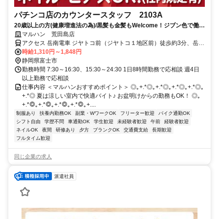
パチンコ店のカウンタースタッフ 2103A
20歳以上の方(健康増進法の為)/黒髪も金髪もWelcome！ジブン色で働け
る！多様性全開のマルハンで、アナタらしく働こう☆履歴書不要
マルハン 荒田島店
アクセス 岳南電車 ジヤトコ前（ジヤトコ１地区前）徒歩約3分、岳南
電車 吉原本町徒歩約9分、岳南電車 本吉原徒歩約11分
時給1,310円～1,848円
静岡県富士市
勤務時間 7:30～16:30、15:30～24:30 1日8時間勤務で応相談 週4日
以上勤務で応相談
仕事内容 ＜マルハンおすすめポイント＞ ◎｡+.*◎｡+.*◎｡+.*◎｡+.*◎｡
+.*◎ 夏は涼しい室内で快適バイト♪ お盆明けからの勤務もOK！ ◎｡
+.*◎｡+.*◎｡+.*◎｡+.*◎｡+....
制服あり
扶養内勤務OK
副業・WワークOK
フリーター歓迎
バイク通勤OK
シフト自由
学歴不問
車通勤OK
学生歓迎
未経験者歓迎
午前
経験者歓迎
ネイルOK
夜間
研修あり
夕方
ブランクOK
交通費支給
長期歓迎
フルタイム歓迎
同じ企業の求人
派遣社員