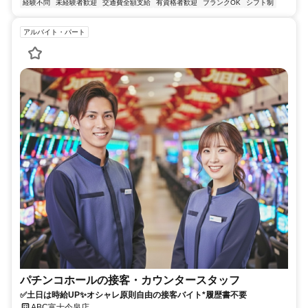
経験不問
未経験者歓迎
交通費全額支給
有資格者歓迎
ブランクOK
シフト制
アルバイト・パート
パチンコホールの接客・カウンタースタッフ
✅土日は時給UP✨オシャレ原則自由の接客バイト*履歴書不要
ABC富士今泉店