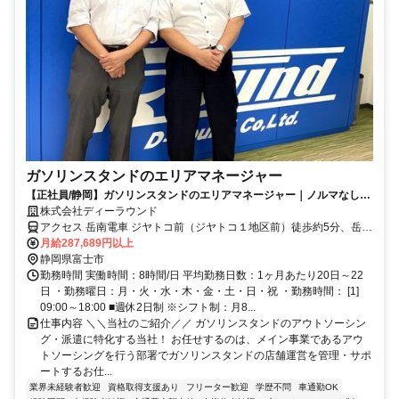
ガソリンスタンドのエリアマネージャー
【正社員/静岡】ガソリンスタンドのエリアマネージャー｜ノルマなし！
賞与あり◎｜未経験歓迎｜マイカー必須
株式会社ディーラウンド
アクセス 岳南電車 ジヤトコ前（ジヤトコ１地区前）徒歩約5分、岳南
電車 吉原本町徒歩約12分、岳南電車 本吉原徒歩約13分
月給287,689円以上
静岡県富士市
勤務時間 実働時間：8時間/日 平均勤務日数：1ヶ月あたり20日～22
日 ・勤務曜日：月・火・水・木・金・土・日・祝 ・勤務時間： [1]
09:00～18:00 ■週休2日制 ※シフト制：月8...
仕事内容 ＼＼当社のご紹介／／ ガソリンスタンドのアウトソーシン
グ・派遣に特化する当社！ お任せするのは、メイン事業であるアウ
トソーシングを行う部署でガソリンスタンドの店舗運営を管理・サポ
ートするお仕...
業界未経験者歓迎
資格取得支援あり
フリーター歓迎
学歴不問
車通勤OK