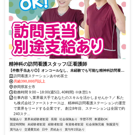
精神科の訪問看護スタッフ/正看護師
【件数手当あり◎】オンコールなし、未経験でも可能な精神科訪問看護
ステーション。正看護師募集
訪問看護ステーションあやめ富士
月給390,000円以上
静岡県富士市
勤務時間 9:00～18:00(週5日､40時間) ※休憩1ｈ
仕事内容 ＼業界最大手であなたのスキルを活かしませんか？／ 私た
ち株式会社ファーストナースは、精神科訪問看護ステーションの運営
で業界をリードする企業です。 創立8年目、ステーションは全国で約
240ステ...
制服あり
業界未経験者歓迎
長期
社会保険あり
学歴不問
車通勤OK
固定時間制
未経験者歓迎
経験者歓迎
有資格者歓迎
社会保険完備
制服貸与
賞与あり
交通費支給
日中
昇給あり
賞与年2回あり