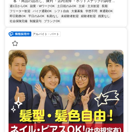
客 ・商品の品出し、陳列 ・店内清掃 ・ホットスナックの調理 ...
週1日からOK
副業・WワークOK
土日祝のみOK
主婦・主夫歓迎
長期
フリーター歓迎
バイク通勤OK
シフト自由
大量募集
学歴不問
車通勤OK
即日勤務OK
平日のみOK
転勤なし
未経験者歓迎
経験者歓迎
残業なし
社会保険完備
制服貸与
ブランクOK
アルバイト・パート