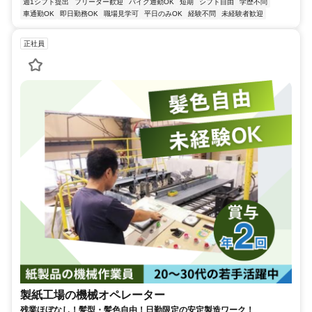
週1シフト提出
フリーター歓迎
バイク通勤OK
短期
シフト自由
学歴不問
車通勤OK
即日勤務OK
職場見学可
平日のみOK
経験不問
未経験者歓迎
正社員
製紙工場の機械オペレーター
残業ほぼなし！髪型・髪色自由！日勤限定の安定製造ワーク！