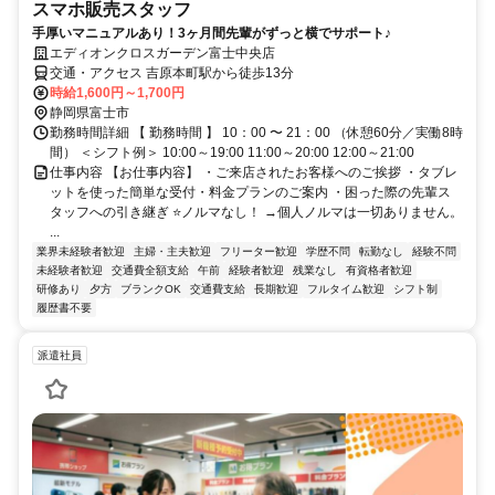
スマホ販売スタッフ
手厚いマニュアルあり！3ヶ月間先輩がずっと横でサポート♪
エディオンクロスガーデン富士中央店
交通・アクセス 吉原本町駅から徒歩13分
時給1,600円～1,700円
静岡県富士市
勤務時間詳細 【 勤務時間 】 10：00 〜 21：00 （休憩60分／実働8時
間） ＜シフト例＞ 10:00～19:00 11:00～20:00 12:00～21:00
仕事内容 【お仕事内容】 ・ご来店されたお客様へのご挨拶 ・タブレ
ットを使った簡単な受付・料金プランのご案内 ・困った際の先輩ス
タッフへの引き継ぎ ⭐ノルマなし！ →個人ノルマは一切ありません。
...
業界未経験者歓迎
主婦・主夫歓迎
フリーター歓迎
学歴不問
転勤なし
経験不問
未経験者歓迎
交通費全額支給
午前
経験者歓迎
残業なし
有資格者歓迎
研修あり
夕方
ブランクOK
交通費支給
長期歓迎
フルタイム歓迎
シフト制
履歴書不要
派遣社員