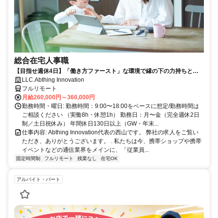
総合在宅人事職
【目指せ週休4日】「働き方ファースト」な環境で縁の下の力持ちとし
て活躍する人事ポジション｜20代30代活躍中
LLC.Abthing Innovation
フルリモート
月給260,000円～360,000円
勤務時間・曜日: 勤務時間：9:00〜18:00をベースに想定/勤務時間は
ご相談ください （実働8h・休憩1h） 勤務日：月〜金（完全週休2日
制／土日祝休み） 年間休日130日以上（GW・年末...
仕事内容: Abthing Innovation代表の西山です。 弊社の求人をご覧い
ただき、ありがとうございます。 . 私たちは今、携帯ショップや携帯
イベントなどの通信業界をメインに、「従業員...
固定時間制
フルリモート
残業なし
在宅OK
アルバイト・パート