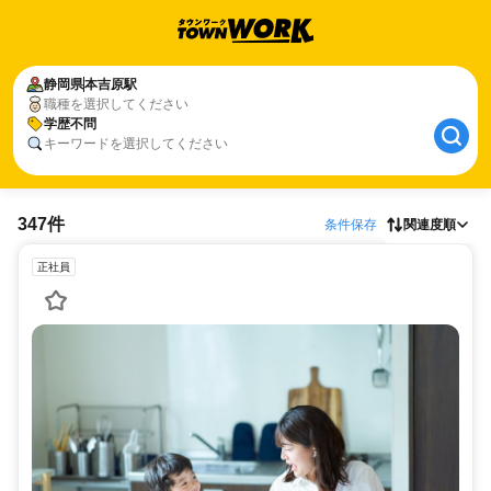
静岡県
本吉原駅
職種を選択してください
学歴不問
キーワードを選択してください
347件
条件保存
関連度順
正社員