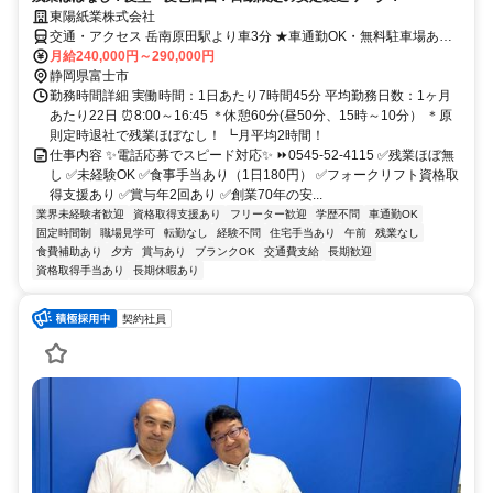
東陽紙業株式会社
交通・アクセス 岳南原田駅より車3分 ★車通勤OK・無料駐車場あり
★交通費支給あり
月給240,000円～290,000円
静岡県富士市
勤務時間詳細 実働時間：1日あたり7時間45分 平均勤務日数：1ヶ月
あたり22日 ⏰8:00～16:45 ＊休憩60分(昼50分、15時～10分） ＊原
則定時退社で残業ほぼなし！ ┗月平均2時間！
仕事内容 ✨電話応募でスピード対応✨ ⏩0545-52-4115 ✅残業ほぼ無
し ✅未経験OK ✅食事手当あり（1日180円） ✅フォークリフト資格取
得支援あり ✅賞与年2回あり ✅創業70年の安...
業界未経験者歓迎
資格取得支援あり
フリーター歓迎
学歴不問
車通勤OK
固定時間制
職場見学可
転勤なし
経験不問
住宅手当あり
午前
残業なし
食費補助あり
夕方
賞与あり
ブランクOK
交通費支給
長期歓迎
資格取得手当あり
長期休暇あり
契約社員