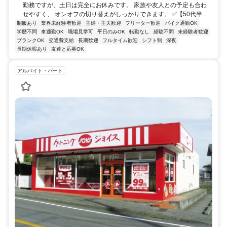
勤務ですが、土日は完全にお休みです。 家族や友人との予定も合わ
せやすく、 オンオフの切り替えがしっかりできます。 ✅【50代半...
制服あり
業界未経験者歓迎
主婦・主夫歓迎
フリーター歓迎
バイク通勤OK
学歴不問
車通勤OK
職場見学可
平日のみOK
転勤なし
経験不問
未経験者歓迎
ブランクOK
交通費支給
長期歓迎
フルタイム歓迎
シフト制
深夜
長期休暇あり
友達と応募OK
アルバイト・パート