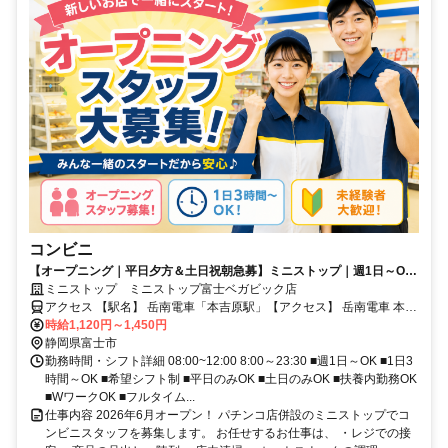
コンビニ
【オープニング｜平日夕方＆土日祝朝急募】ミニストップ｜週1日～OK
｜土日祝時給UP
ミニストップ ミニストップ富士ベガビック店
アクセス 【駅名】 岳南電車「本吉原駅」【アクセス】 岳南電車 本吉
原駅 徒歩7分 岳南電車 吉原本町駅 徒歩12分
時給1,120円～1,450円
静岡県富士市
勤務時間・シフト詳細 08:00~12:00 8:00～23:30 ■週1日～OK ■1日3
時間～OK ■希望シフト制 ■平日のみOK ■土日のみOK ■扶養内勤務OK
■WワークOK ■フルタイム...
仕事内容 2026年6月オープン！ パチンコ店併設のミニストップでコ
ンビニスタッフを募集します。 お任せするお仕事は、 ・レジでの接