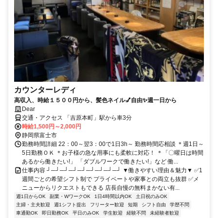
カウンターレディ
高収入、時給１５００円から、髪色ネイル💅自由✨週一日から
Dear
交通・アクセス 「吉原本町」駅から車3分
時給1,500円～2,000円
静岡県富士市
勤務時間詳細 22：00～翌3：00で1日3h～ 勤務時間応相談 ＊週1日～
5日勤務ＯＫ ＊お子様の急な用事にも柔軟に対応！ ＊「〇曜日は時間
あるから働きたい!」 「ダブルワークで働きたい!」など 働...
仕事内容 ┘─┘─┘─┘─┘─┘─┘─┘─┘ ▼働きやすい理由＆魅力▼ ✅1
週間ごとの希望シフト制で プライベートや家事との両立も抜群 ✅メ
ニューからリクエストもできる 店長自慢の無料まかない有...
週1日からOK
副業・WワークOK
1日4時間以内OK
土日祝のみOK
主婦・主夫歓迎
週1シフト提出
フリーター歓迎
短期
シフト自由
学歴不問
車通勤OK
即日勤務OK
平日のみOK
学生歓迎
経験不問
未経験者歓迎