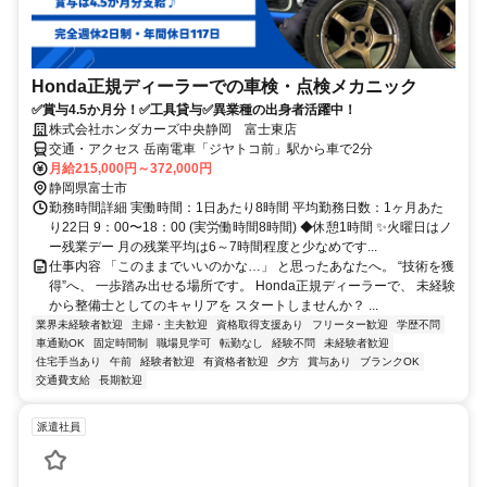
Honda正規ディーラーでの車検・点検メカニック
✅賞与4.5か月分！✅工具貸与✅異業種の出身者活躍中！
株式会社ホンダカーズ中央静岡 富士東店
交通・アクセス 岳南電車「ジヤトコ前」駅から車で2分
月給215,000円～372,000円
静岡県富士市
勤務時間詳細 実働時間：1日あたり8時間 平均勤務日数：1ヶ月あた
り22日 9：00〜18：00 (実労働時間8時間) ◆休憩1時間 ✨火曜日はノ
ー残業デー 月の残業平均は6～7時間程度と少なめです...
仕事内容 「このままでいいのかな…」 と思ったあなたへ。 “技術を獲
得”へ、 一歩踏み出せる場所です。 Honda正規ディーラーで、 未経験
から整備士としてのキャリアを スタートしませんか？ ...
業界未経験者歓迎
主婦・主夫歓迎
資格取得支援あり
フリーター歓迎
学歴不問
車通勤OK
固定時間制
職場見学可
転勤なし
経験不問
未経験者歓迎
住宅手当あり
午前
経験者歓迎
有資格者歓迎
夕方
賞与あり
ブランクOK
交通費支給
長期歓迎
派遣社員