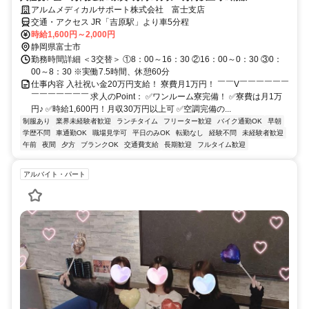
アルムメディカルサポート株式会社 富士支店
交通・アクセス JR「吉原駅」より車5分程
時給1,600円～2,000円
静岡県富士市
勤務時間詳細 ＜3交替＞ ①8：00～16：30 ②16：00～0：30 ③0：
00～8：30 ※実働7.5時間、休憩60分
仕事内容 入社祝い金20万円支給！ 寮費月1万円！ ￣￣V￣￣￣￣￣￣
￣￣￣￣￣￣￣ 求人のPoint： ✅ワンルーム寮完備！ ✅寮費は月1万
円♪ ✅時給1,600円！月収30万円以上可 ✅空調完備の...
制服あり
業界未経験者歓迎
ランチタイム
フリーター歓迎
バイク通勤OK
早朝
学歴不問
車通勤OK
職場見学可
平日のみOK
転勤なし
経験不問
未経験者歓迎
午前
夜間
夕方
ブランクOK
交通費支給
長期歓迎
フルタイム歓迎
アルバイト・パート