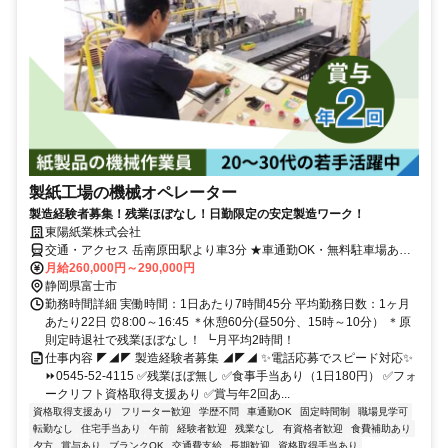
製紙工場の機械オペレーター
製造経験者募集！残業ほぼなし！日勤限定の安定製造ワーク！
東陽紙業株式会社
交通・アクセス 岳南原田駅より車3分 ★車通勤OK・無料駐車場あり
★交通費支給あり
月給260,000円～290,000円
静岡県富士市
勤務時間詳細 実働時間：1日あたり7時間45分 平均勤務日数：1ヶ月
あたり22日 ⏰8:00～16:45 ＊休憩60分(昼50分、15時～10分） ＊原
則定時退社で残業ほぼなし！ ┗月平均2時間！
仕事内容 ◤◢◤ 製造経験者募集 ◢◤◢ ✨電話応募でスピード対応✨
⏩0545-52-4115 ✅残業ほぼ無し ✅食事手当あり（1日180円） ✅フォ
ークリフト資格取得支援あり ✅賞与年2回あ...
資格取得支援あり
フリーター歓迎
学歴不問
車通勤OK
固定時間制
職場見学可
転勤なし
住宅手当あり
午前
経験者歓迎
残業なし
有資格者歓迎
食費補助あり
夕方
賞与あり
ブランクOK
交通費支給
長期歓迎
資格取得手当あり