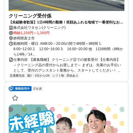
クリーニング受付係
【未経験者歓迎】1日4時間の勤務！笑顔あふれる地域で一番便利なお店
です。
株式会社ワタセン(クリーニング)
時給1,150円～1,300円
静岡県富士市
勤務時間・曜日: AM8:00～20:00の間で4時間～8時間 1.
8:00~12:00 2. 12:00~16:00 3. 16:00~20:00 他 1日6時間（8時か
ら14時／14...
仕事内容: 【募集職種】 クリーニング店での接客受付 【仕事内容】
～クリーニング品の受付からお渡しまで～ まずは、先輩のお手伝い
として、受付のアシスタント業務から、スタートしてください！ ...
交通費支給
週2・3日からOK
シフト制
昇給あり
正社員