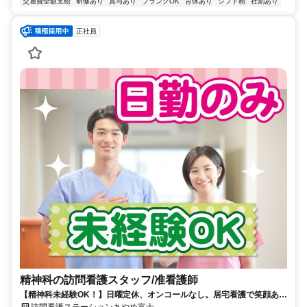
交通費全額支給
研修あり
賞与あり
ブランクOK
育休あり
シフト制
社割あり
正社員
精神科の訪問看護スタッフ/准看護師
【精神科未経験OK！】日曜定休、オンコールなし。居宅看護で笑顔あふ
れる毎日をサポート。
訪問看護ステーションあやめ富士