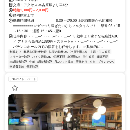
交通・アクセス 本吉原駅より車4分
時給1,380円～2,038円
静岡県富士市
勤務時間詳細 ========== 8:30～翌0:00 上記時間帯から応相談
========== ✅ガッツリ稼ぎたいならフルタイムで！ ・早番 08：15
～16：30 ・遅番 15：45～翌0...
仕事内容 ・‥…─*・‥…─*・‥…─* ＼ 効率よく稼ぐなら絶対ABC
／ アナタも高時給1380円～スタート⭐ ・‥…─*・‥…─*・‥…─*
パチンコホール内での接客をお任せします。 ✅具体的に...
制服あり
業界未経験者歓迎
扶養内勤務OK
社員登用あり
主婦・主夫歓迎
フリーター歓迎
バイク通勤OK
学歴不問
車通勤OK
学生歓迎
経験不問
未経験者歓迎
午前
経験者歓迎
月1シフト提出
研修あり
夕方
ブランクOK
交通費支給
長期歓迎
アルバイト・パート