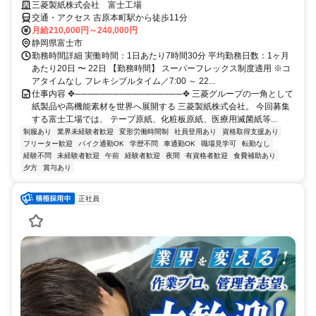
三菱製紙株式会社 富士工場
交通・アクセス 吉原本町駅から徒歩11分
月給210,000円～240,000円
静岡県富士市
勤務時間詳細 実働時間：1日あたり7時間30分 平均勤務日数：1ヶ月
あたり20日 〜 22日 【勤務時間】 スーパーフレックス制度適用 ※コ
アタイムなし フレキシブルタイム／7:00 ～ 22...
仕事内容 ✥─────────────────✥ 三菱グループの一角として
紙製品や高機能素材を世界へ展開する 三菱製紙株式会社。 今回募集
する富士工場では、 テープ原紙、化粧板原紙、医療用滅菌紙等...
制服あり
業界未経験者歓迎
変形労働時間制
社員登用あり
資格取得支援あり
フリーター歓迎
バイク通勤OK
学歴不問
車通勤OK
職場見学可
転勤なし
経験不問
未経験者歓迎
午前
経験者歓迎
夜間
有資格者歓迎
食費補助あり
夕方
賞与あり
正社員