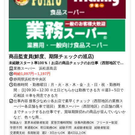
商品監査員(鮮度、期限チェックの巡店)
未経験スタート率100％！お店の商品チェックのお仕事（西部地区で巡
回）
業務スーパー 浜松原島店
時給1,097円～1,197円
静岡県浜松市中央区
勤務時間 ・勤務曜日：月・火・水・木・金・土・日・祝 ・勤務時
間： [1] 09:30～12:30 ※土日どちらかは勤務できる方 ※週3～5日で
応相談 ※車を用意できる方
仕事内容 接客少なめ☆各お店で素早くチェック（西部地区の業務ス
ーパー各店舗を車で巡回） 業務スーパー（西部地区）の店舗の隅々
までチェックするお仕事です。賞味期限切れの商品が並んでいないか
など、色々な商...
制服あり
業界未経験者歓迎
変形労働時間制
扶養内勤務OK
フリーター歓迎
学歴不問
車通勤OK
即日勤務OK
経験不問
未経験者歓迎
経験者歓迎
交通費支給
長期歓迎
週2・3日からOK
週4日以上OK