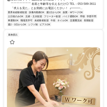
￣￣￣￣￣￣￣ 名前と年齢等を伝えるだけ◎ TEL：053-589-3611
「求人を見た」とお気軽にお電話ください！ ┏━━━...
業界未経験者歓迎
扶養内勤務OK
週1日からOK
副業・WワークOK
土日祝のみOK
主婦・主夫歓迎
フリーター歓迎
バイク通勤OK
早朝
学歴不問
車通勤OK
職場見学可
未経験者歓迎
午前
ネイルOK
交通費支給
長期歓迎
週2・3日からOK
シフト制
ピアスOK
業務委託