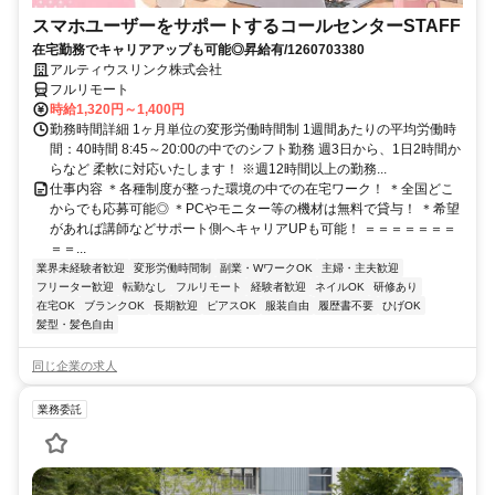
スマホユーザーをサポートするコールセンターSTAFF
在宅勤務でキャリアアップも可能◎昇給有/1260703380
アルティウスリンク株式会社
フルリモート
時給1,320円～1,400円
勤務時間詳細 1ヶ月単位の変形労働時間制 1週間あたりの平均労働時
間：40時間 8:45～20:00の中でのシフト勤務 週3日から、1日2時間か
らなど 柔軟に対応いたします！ ※週12時間以上の勤務...
仕事内容 ＊各種制度が整った環境の中での在宅ワーク！ ＊全国どこ
からでも応募可能◎ ＊PCやモニター等の機材は無料で貸与！ ＊希望
があれば講師などサポート側へキャリアUPも可能！ ＝＝＝＝＝＝＝
＝＝...
業界未経験者歓迎
変形労働時間制
副業・WワークOK
主婦・主夫歓迎
フリーター歓迎
転勤なし
フルリモート
経験者歓迎
ネイルOK
研修あり
在宅OK
ブランクOK
長期歓迎
ピアスOK
服装自由
履歴書不要
ひげOK
髪型・髪色自由
同じ企業の求人
業務委託