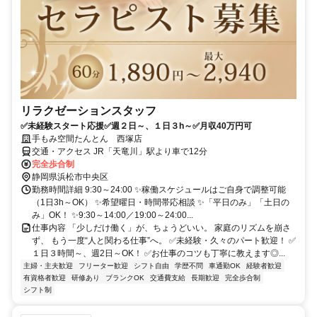
リラクゼーションスタッフ
✅未経験スタート応援✅週２日～、１日３h～✅月収40万円可
手もみ空間たんとん 西塚店
交通・アクセス JR「天竜川」駅より車で12分
完全歩合制
静岡県浜松市中央区
勤務時間詳細 9:30～24:00 ✨稼働スケジュールはご自身で調整可能
（1日3h～OK） ✨希望曜日・時間帯応相談 ✨「平日のみ」「土日の
み」OK！ ✨9:30～14:00／19:00～24:00...
仕事内容 「少しだけ働く」が、ちょうどいい。 家庭のリズムを崩さ
ず、 もう一度“人と関わる仕事”へ。 ✅未経験・久々のパート歓迎！ ✅
１日３時間～、週2日～OK！ ✅お仕事のコツも丁寧に教えます◎...
主婦・主夫歓迎
フリーター歓迎
シフト自由
学歴不問
車通勤OK
経験者歓迎
有資格者歓迎
研修あり
ブランクOK
交通費支給
長期歓迎
完全歩合制
シフト制