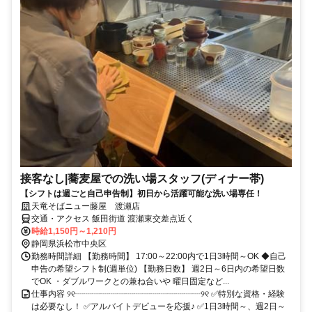
接客なし|蕎麦屋での洗い場スタッフ(ディナー帯)
【シフトは週ごと自己申告制】初日から活躍可能な洗い場専任！
天竜そばニュー藤屋 渡瀬店
交通・アクセス 飯田街道 渡瀬東交差点近く
時給1,150円～1,210円
静岡県浜松市中央区
勤務時間詳細 【勤務時間】 17:00～22:00内で1日3時間～OK ◆自己
申告の希望シフト制(週単位) 【勤務日数】 週2日～6日内の希望日数
でOK ・ダブルワークとの兼ね合いや 曜日固定など...
仕事内容 ୨୧┈┈┈┈┈┈┈┈┈┈┈┈┈┈┈୨୧ ✅特別な資格・経験
は必要なし！ ✅アルバイトデビューを応援♪ ✅1日3時間～、週2日～