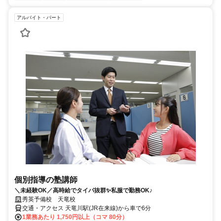
アルバイト・パート
個別指導の塾講師
＼未経験OK／高時給でタイパ抜群✨私服で勤務OK♪
秀英予備校 天竜校
交通・アクセス 天竜川駅(JR在来線)から車で6分
1業務あたり 1,750円以上（コマ 80分）