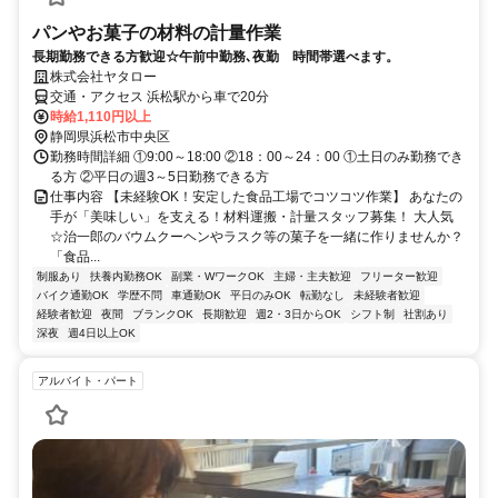
パンやお菓子の材料の計量作業
長期勤務できる方歓迎☆午前中勤務､夜勤 時間帯選べます。
株式会社ヤタロー
交通・アクセス 浜松駅から車で20分
時給1,110円以上
静岡県浜松市中央区
勤務時間詳細 ①9:00～18:00 ②18：00～24：00 ①土日のみ勤務でき
る方 ②平日の週3～5日勤務できる方
仕事内容 【未経験OK！安定した食品工場でコツコツ作業】 あなたの
手が「美味しい」を支える！材料運搬・計量スタッフ募集！ 大人気
☆治一郎のバウムクーヘンやラスク等の菓子を一緒に作りませんか？
「食品...
制服あり
扶養内勤務OK
副業・WワークOK
主婦・主夫歓迎
フリーター歓迎
バイク通勤OK
学歴不問
車通勤OK
平日のみOK
転勤なし
未経験者歓迎
経験者歓迎
夜間
ブランクOK
長期歓迎
週2・3日からOK
シフト制
社割あり
深夜
週4日以上OK
アルバイト・パート