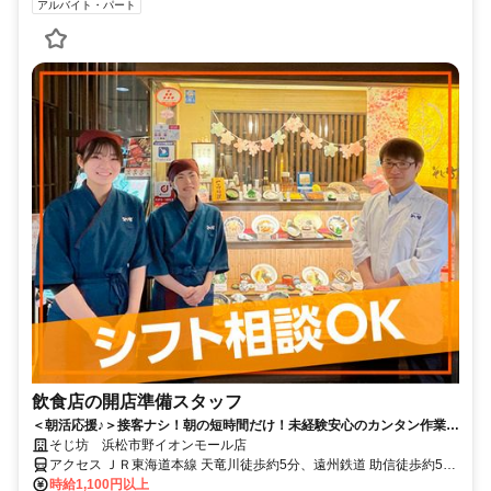
アルバイト・パート
飲食店の開店準備スタッフ
＜朝活応援♪＞接客ナシ！朝の短時間だけ！未経験安心のカンタン作業◎
初バイトの学生さんやシニア活躍中！
そじ坊 浜松市野イオンモール店
アクセス ＪＲ東海道本線 天竜川徒歩約5分、遠州鉄道 助信徒歩約59
分、遠州鉄道 曳馬出入口2徒歩約59分
時給1,100円以上