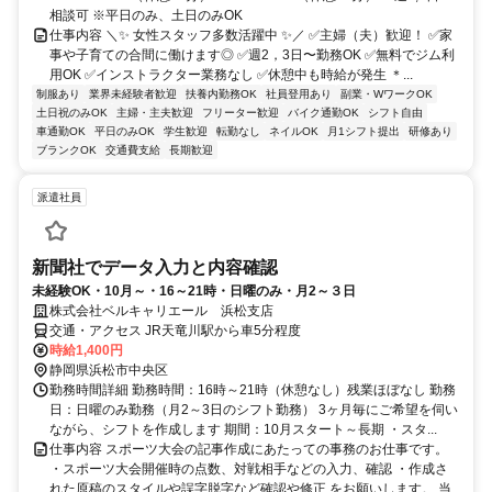
相談可 ※平日のみ、土日のみOK
仕事内容 ＼✨ 女性スタッフ多数活躍中 ✨／ ✅主婦（夫）歓迎！ ✅家
事や子育ての合間に働けます◎ ✅週2，3日〜勤務OK ✅無料でジム利
用OK ✅インストラクター業務なし ✅休憩中も時給が発生 ＊...
制服あり
業界未経験者歓迎
扶養内勤務OK
社員登用あり
副業・WワークOK
土日祝のみOK
主婦・主夫歓迎
フリーター歓迎
バイク通勤OK
シフト自由
車通勤OK
平日のみOK
学生歓迎
転勤なし
ネイルOK
月1シフト提出
研修あり
ブランクOK
交通費支給
長期歓迎
派遣社員
新聞社でデータ入力と内容確認
未経験OK・10月～・16～21時・日曜のみ・月2～３日
株式会社ベルキャリエール 浜松支店
交通・アクセス JR天竜川駅から車5分程度
時給1,400円
静岡県浜松市中央区
勤務時間詳細 勤務時間：16時～21時（休憩なし）残業ほぼなし 勤務
日：日曜のみ勤務（月2～3日のシフト勤務） 3ヶ月毎にご希望を伺い
ながら、シフトを作成します 期間：10月スタート～長期 ・スタ...
仕事内容 スポーツ大会の記事作成にあたっての事務のお仕事です。
・スポーツ大会開催時の点数、対戦相手などの入力、確認 ・作成さ
れた原稿のスタイルや誤字脱字など確認や修正 をお願いします。 当