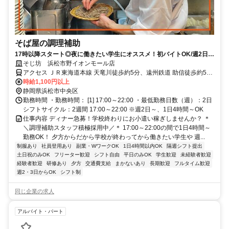
そば屋の調理補助
17時以降スタート◎夜に働きたい学生にオススメ！初バイトOK/週2日
～/食事1食150円♪
そじ坊 浜松市野イオンモール店
アクセス ＪＲ東海道本線 天竜川徒歩約5分、遠州鉄道 助信徒歩約59
分、遠州鉄道 曳馬出入口2徒歩約59分
時給1,100円以上
静岡県浜松市中央区
勤務時間 ・勤務時間： [1] 17:00～22:00 ・最低勤務日数（週）：2日
シフトサイクル：2週間 17:00～22:00 ※週2日～、1日4時間～OK
仕事内容 ディナー急募！学校終わりにお小遣い稼ぎしませんか？ ＊
＼調理補助スタッフ積極採用中／＊ 17:00～22:00の間で1日4時間～
勤務OK！ 夕方からだから学校が終わってから働きたい学生や 週...
制服あり
社員登用あり
副業・WワークOK
1日4時間以内OK
隔週シフト提出
土日祝のみOK
フリーター歓迎
シフト自由
平日のみOK
学生歓迎
未経験者歓迎
経験者歓迎
研修あり
夕方
交通費支給
まかないあり
長期歓迎
フルタイム歓迎
週2・3日からOK
シフト制
同じ企業の求人
アルバイト・パート