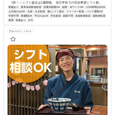
OK！ ✅シフト提出は1週間毎、 自己申告での完全希望シフト制...
制服あり
業界未経験者歓迎
扶養内勤務OK
副業・WワークOK
1日4時間以内OK
土日祝のみOK
主婦・主夫歓迎
週1シフト提出
フリーター歓迎
バイク通勤OK
学歴不問
車通勤OK
平日のみOK
学生歓迎
経験不問
未経験者歓迎
経験者歓迎
夜間
研修あり
夕方
アルバイト・パート