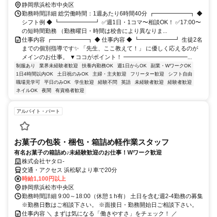
静岡県浜松市中央区
勤務時間詳細 総労働時間：1週あたり6時間40分 ┏━━━━━━┓ ◆
シフト例 ◆ ┗━━━━━━┛ ✅週1日・1コマ〜相談OK！ ✅17:00〜
の短時間勤務 （勤務曜日・時間は校舎により異なりま...
仕事内容 ┏━━━━━━┓ ◆ 仕事内容 ◆ ┗━━━━━━┛ 生徒2名
までの個別指導です✨ 「先生、ここ教えて！」 に優しく応えるのが
メインのお仕事。 ▼ココがポイント！ ━━━━━━━━━━━...
制服あり
業界未経験者歓迎
扶養内勤務OK
週1日からOK
副業・WワークOK
1日4時間以内OK
土日祝のみOK
主婦・主夫歓迎
フリーター歓迎
シフト自由
職場見学可
平日のみOK
学生歓迎
経験不問
英語
未経験者歓迎
経験者歓迎
ネイルOK
夜間
有資格者歓迎
アルバイト・パート
お菓子の包装・梱包・箱詰め軽作業スタッフ
有名お菓子の箱詰め♪未経験歓迎のお仕事！Wワーク歓迎
株式会社ヤタロ-
交通・アクセス 浜松駅より車で20分
時給1,100円以上
静岡県浜松市中央区
勤務時間詳細 9:00～18:00（休憩１h有） 土日を含む週2-4勤務の募集
※勤務日数はご相談下さい。 ※面接日・勤務開始日ご相談下さい。
仕事内容 ＼ まずは気になる「働きやすさ」をチェック！ ／