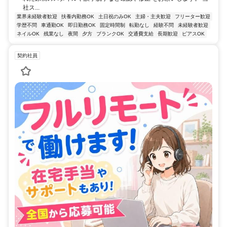
社ス...
業界未経験者歓迎
扶養内勤務OK
土日祝のみOK
主婦・主夫歓迎
フリーター歓迎
学歴不問
車通勤OK
即日勤務OK
固定時間制
転勤なし
経験不問
未経験者歓迎
ネイルOK
残業なし
夜間
夕方
ブランクOK
交通費支給
長期歓迎
ピアスOK
契約社員