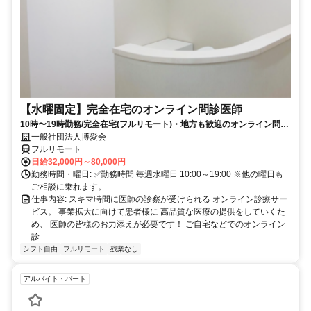
【水曜固定】完全在宅のオンライン問診医師
10時〜19時勤務/完全在宅(フルリモート)・地方も歓迎のオンライン問診
業務
一般社団法人博愛会
フルリモート
日給32,000円～80,000円
勤務時間・曜日: ✅勤務時間 毎週水曜日 10:00～19:00 ※他の曜日も
ご相談に乗れます。
仕事内容: スキマ時間に医師の診察が受けられる オンライン診療サー
ビス。 事業拡大に向けて患者様に 高品質な医療の提供をしていくた
め、 医師の皆様のお力添えが必要です！ ご自宅などでのオンライン
診...
シフト自由
フルリモート
残業なし
アルバイト・パート