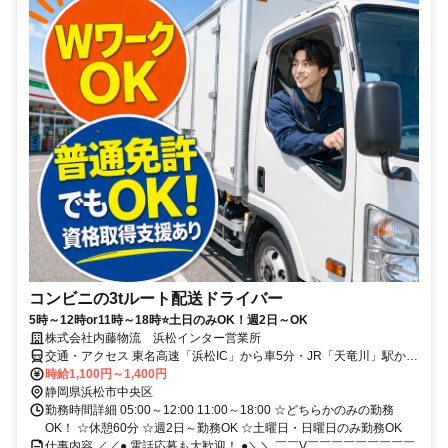
コンビニの3tルート配送ドライバー
5時～12時or11時～18時⭐土日のみOK！週2日～OK
株式会社内藤物流 浜松インター営業所
交通・アクセス 東名高速「浜松IC」から車5分・JR「天竜川」駅から
車8分「豊田町駅」から車11分 「浜松駅」から車20分 ★ガソリン代
時給1,100円～1,400円
支給(上限2万2500円)★無料駐車場完備
静岡県浜松市中央区
勤務時間詳細 05:00～12:00 11:00～18:00 ☆どちらかのみの勤務
OK！ ☆休憩60分 ☆週2日～勤務OK ☆土曜日・日曜日のみ勤務OK
仕事内容 ／／● 電話応募も大歓迎！ ●＼＼ ￣￣V￣￣￣￣￣￣￣￣￣