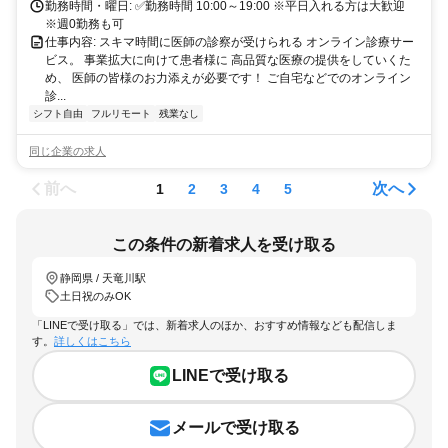
勤務時間・曜日: ✅勤務時間 10:00～19:00 ※平日入れる方は大歓迎
※週0勤務も可
仕事内容: スキマ時間に医師の診察が受けられる オンライン診療サー
ビス。 事業拡大に向けて患者様に 高品質な医療の提供をしていくた
め、 医師の皆様のお力添えが必要です！ ご自宅などでのオンライン
診...
シフト自由
フルリモート
残業なし
同じ企業の求人
前へ
次へ
1
2
3
4
5
この条件の新着求人を受け取る
静岡県 / 天竜川駅
土日祝のみOK
「LINEで受け取る」では、新着求人のほか、おすすめ情報なども配信しま
す。
詳しくはこちら
LINEで受け取る
メールで受け取る