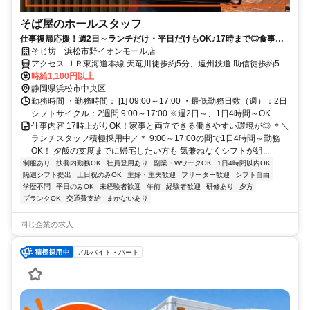
そば屋のホールスタッフ
仕事復帰応援！週2日～ランチだけ・平日だけもOK♪17時まで◎食事補
助有◎ブランクも丁寧な研修で安心
そじ坊 浜松市野イオンモール店
アクセス ＪＲ東海道本線 天竜川徒歩約5分、遠州鉄道 助信徒歩約59
分、遠州鉄道 曳馬出入口2徒歩約59分
時給1,100円以上
静岡県浜松市中央区
勤務時間 ・勤務時間： [1] 09:00～17:00 ・最低勤務日数（週）：2日
シフトサイクル：2週間 9:00～17:00 ※週2日～、1日4時間～OK
仕事内容 17時上がりOK！家事と両立できる働きやすい環境が◎ ＊＼
ランチスタッフ積極採用中／＊ 9:00～17:00の間で1日4時間～勤務
OK！ 夕飯の支度までに帰宅したい方も 気兼ねなくシフトが組...
制服あり
扶養内勤務OK
社員登用あり
副業・WワークOK
1日4時間以内OK
隔週シフト提出
土日祝のみOK
主婦・主夫歓迎
フリーター歓迎
シフト自由
学歴不問
平日のみOK
未経験者歓迎
午前
経験者歓迎
研修あり
夕方
ブランクOK
交通費支給
まかないあり
同じ企業の求人
アルバイト・パート