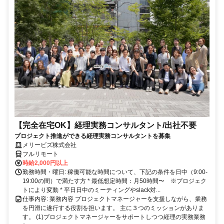
【完全在宅OK】経理実務コンサルタント/出社不要
プロジェクト推進ができる経理実務コンサルタントを募集
メリービズ株式会社
フルリモート
時給2,000円以上
勤務時間・曜日: 稼働可能な時間について、下記の条件を日中（9:00-
19:00の間）で満たす方 * 最低想定時間：月50時間〜 ※プロジェク
トにより変動 * 平日日中のミーティングやslack対...
仕事内容: 業務内容 プロジェクトマネージャーを支援しながら、業務
を円滑に遂行する役割を担います。 主に３つのミッションがありま
す。 (1)プロジェクトマネージャーをサポートしつつ経理の実務業務