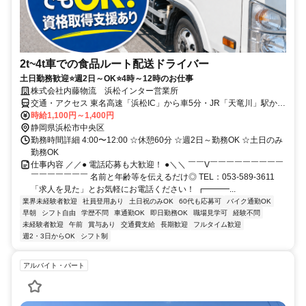
2t~4t車での食品ルート配送ドライバー
土日勤務歓迎⭐週2日～OK⭐4時～12時のお仕事
株式会社内藤物流 浜松インター営業所
交通・アクセス 東名高速「浜松IC」から車5分・JR「天竜川」駅から
車8分「豊田町駅」から車11分 「浜松駅」から車20分 ★ガソリン代
時給1,100円～1,400円
支給(上限2万2500円)★無料駐車場完備
静岡県浜松市中央区
勤務時間詳細 4:00〜12:00 ☆休憩60分 ☆週2日～勤務OK ☆土日のみ
勤務OK
仕事内容 ／／● 電話応募も大歓迎！ ●＼＼ ￣￣V￣￣￣￣￣￣￣￣￣
￣￣￣￣￣￣￣ 名前と年齢等を伝えるだけ◎ TEL：053-589-3611
「求人を見た」とお気軽にお電話ください！ ┏━━━...
業界未経験者歓迎
社員登用あり
土日祝のみOK
60代も応募可
バイク通勤OK
早朝
シフト自由
学歴不問
車通勤OK
即日勤務OK
職場見学可
経験不問
未経験者歓迎
午前
賞与あり
交通費支給
長期歓迎
フルタイム歓迎
週2・3日からOK
シフト制
アルバイト・パート