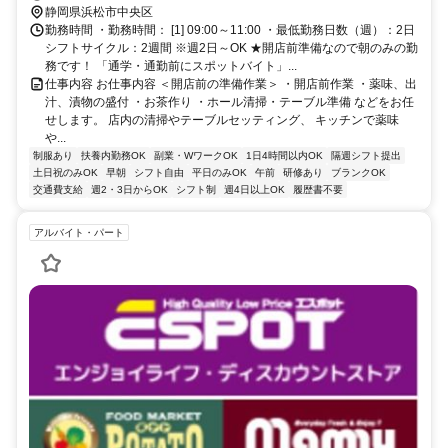
静岡県浜松市中央区
勤務時間 ・勤務時間： [1] 09:00～11:00 ・最低勤務日数（週）：2日
シフトサイクル：2週間 ※週2日～OK ★開店前準備なので朝のみの勤
務です！ 「通学・通勤前にスポットバイト」...
仕事内容 お仕事内容 ＜開店前の準備作業＞ ・開店前作業 ・薬味、出
汁、漬物の盛付 ・お茶作り ・ホール清掃・テーブル準備 などをお任
せします。 店内の清掃やテーブルセッティング、 キッチンで薬味
や...
制服あり
扶養内勤務OK
副業・WワークOK
1日4時間以内OK
隔週シフト提出
土日祝のみOK
早朝
シフト自由
平日のみOK
午前
研修あり
ブランクOK
交通費支給
週2・3日からOK
シフト制
週4日以上OK
履歴書不要
アルバイト・パート