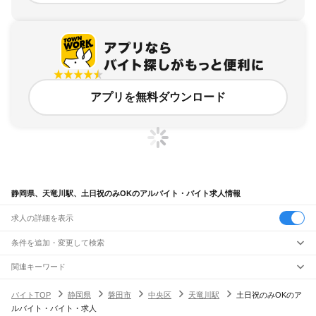
アプリを無料ダウンロード
静岡県、天竜川駅、土日祝のみOKのアルバイト・バイト求人情報
求人の詳細を表示
条件を追加・変更して検索
市区町村を追加・変更
関連キーワード
完全在宅ワーク 全国
シール貼り 在宅
現在地周辺
ガチャガチャ
犬カフェ
静岡県
駅を追加・変更
バイトTOP
静岡県
磐田市
中央区
天竜川駅
土日祝のみOKのア
静岡県
すべて
ルバイト・バイト・求人
静岡市
すべて
職種を追加・変更