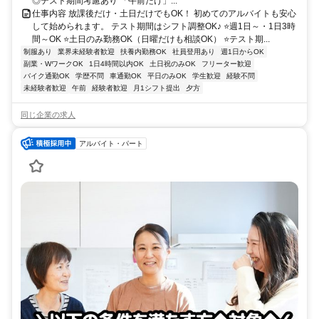
◎テスト期間考慮あり 「午前だけ」...
仕事内容 放課後だけ・土日だけでもOK！ 初めてのアルバイトも安心
して始められます。 テスト期間はシフト調整OK♪ ⭐週1日～・1日3時
間～OK ⭐土日のみ勤務OK（日曜だけも相談OK） ⭐テスト期...
制服あり
業界未経験者歓迎
扶養内勤務OK
社員登用あり
週1日からOK
副業・WワークOK
1日4時間以内OK
土日祝のみOK
フリーター歓迎
バイク通勤OK
学歴不問
車通勤OK
平日のみOK
学生歓迎
経験不問
未経験者歓迎
午前
経験者歓迎
月1シフト提出
夕方
同じ企業の求人
アルバイト・パート