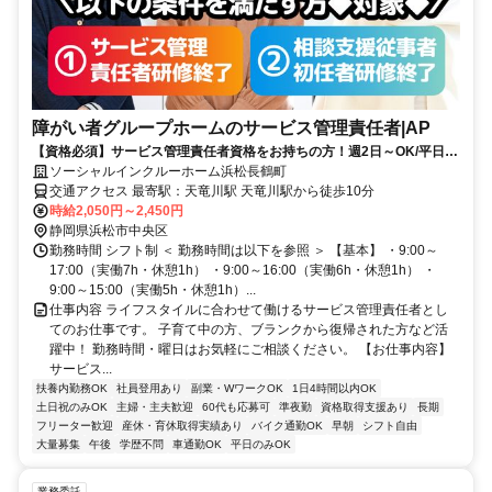
障がい者グループホームのサービス管理責任者|AP
【資格必須】サービス管理責任者資格をお持ちの方！週2日～OK/平日の
みOK/残業ほぼなし！家庭や私生活と無理なく両立◎
ソーシャルインクルーホーム浜松長鶴町
交通アクセス 最寄駅：天竜川駅 天竜川駅から徒歩10分
時給2,050円～2,450円
静岡県浜松市中央区
勤務時間 シフト制 ＜ 勤務時間は以下を参照 ＞ 【基本】 ・9:00～
17:00（実働7h・休憩1h） ・9:00～16:00（実働6h・休憩1h） ・
9:00～15:00（実働5h・休憩1h）...
仕事内容 ライフスタイルに合わせて働けるサービス管理責任者とし
てのお仕事です。 子育て中の方、ブランクから復帰された方など活
躍中！ 勤務時間・曜日はお気軽にご相談ください。 【お仕事内容】
サービス...
扶養内勤務OK
社員登用あり
副業・WワークOK
1日4時間以内OK
土日祝のみOK
主婦・主夫歓迎
60代も応募可
準夜勤
資格取得支援あり
長期
フリーター歓迎
産休・育休取得実績あり
バイク通勤OK
早朝
シフト自由
大量募集
午後
学歴不問
車通勤OK
平日のみOK
業務委託