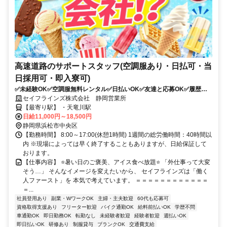
高速道路のサポートスタッフ(空調服あり・日払可・当
日採用可・即入寮可)
✅未経験OK✅空調服無料レンタル✅日払いOK✅友達と応募OK✅履歴書
不要✅20～30代活躍中！✅社員登用あり
セイフラインズ株式会社 静岡営業所
【最寄り駅】 ・天竜川駅
日給11,000円～18,500円
静岡県浜松市中央区
【勤務時間】 8:00～17:00(休憩1時間) 1週間の総労働時間：40時間以
内 ※現場によっては早く終了することもありますが、日給保証して
おります。
【仕事内容】 ⭐暑い日のご褒美、アイス食べ放題⭐ 「外仕事って大変
そう…」 そんなイメージを変えたいから、 セイフラインズは「働く
人ファースト」を 本気で考えています。 ＝＝＝＝＝＝＝＝＝＝＝＝
＝...
社員登用あり
副業・WワークOK
主婦・主夫歓迎
60代も応募可
資格取得支援あり
フリーター歓迎
バイク通勤OK
給料前払いOK
学歴不問
車通勤OK
即日勤務OK
転勤なし
未経験者歓迎
経験者歓迎
週払いOK
即日払いOK
研修あり
制服貸与
ブランクOK
交通費支給