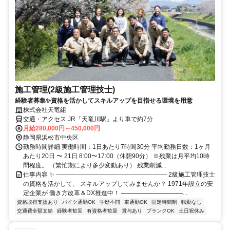
施工管理(2級施工管理技士)
経験者募集✨資格を活かしてスキルアップを目指せる環境を用意
株式会社天竜組
交通・アクセス JR「天竜川駅」より車で約7分
月給280,000円～450,000円
静岡県浜松市中央区
勤務時間詳細 実働時間：1日あたり7時間30分 平均勤務日数：1ヶ月
あたり20日 〜 21日 8:00〜17:00（休憩90分） ※残業は月平均10時
間程度。 （繁忙期により多少変動あり） 残業削減...
仕事内容 ✨ ―――――――――――――――――― 2級施工管理技士
の資格を活かして、 スキルアップしてみませんか？ 1971年設立の安
定企業が 働き方改革＆DX推進中！ ――――――――――...
資格取得支援あり
バイク通勤OK
学歴不問
車通勤OK
固定時間制
転勤なし
交通費全額支給
経験者歓迎
有資格者歓迎
賞与あり
ブランクOK
土日祝休み