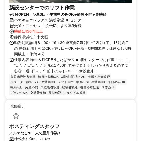
新設センターでのリフト作業
✨8月OPEN！✨週3日・午前中のみOK✨経験不問✨高時給
ハマキョウレックス 浜松常温DCセンター
交通・アクセス 「浜松IC」より車5分程
時給1,450円以上
静岡県浜松市中央区
勤務時間詳細 8：00～16：30 ※実働7.5時間 ✅12時終了、13時終了
の 時短勤務も相談OK ✅週3日～OK ■休憩... 6時間未満：休憩なし 6時
間以上：休憩60分
仕事内容 昨年８月OPENしたばかり ■□新センターでお仕事 *…*…*…
*…*…*…*…*…* ✨時給1,450円で稼げる！ ✨しっかり教えるので安
心◎ ✨週3日～、午前中のみもOK！ ✨新設倉庫...
業界未経験者歓迎
扶養内勤務OK
1日4時間以内OK
主婦・主夫歓迎
フリーター歓迎
バイク通勤OK
シフト自由
学歴不問
車通勤OK
平日のみOK
転勤なし
経験不問
未経験者歓迎
経験者歓迎
有資格者歓迎
研修あり
ブランクOK
交通費支給
長期歓迎
フルタイム歓迎
業務委託
ポスティングスタッフ
ノルマなし✨一人で屋外作業！
株式会社One arrow