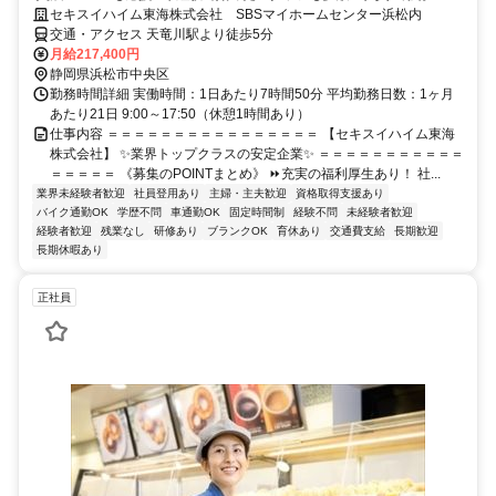
セキスイハイム東海株式会社 SBSマイホームセンター浜松内
交通・アクセス 天竜川駅より徒歩5分
月給217,400円
静岡県浜松市中央区
勤務時間詳細 実働時間：1日あたり7時間50分 平均勤務日数：1ヶ月
あたり21日 9:00～17:50（休憩1時間あり）
仕事内容 ＝＝＝＝＝＝＝＝＝＝＝＝＝＝＝＝ 【セキスイハイム東海
株式会社】 ✨業界トップクラスの安定企業✨ ＝＝＝＝＝＝＝＝＝＝＝
＝＝＝＝＝ 《募集のPOINTまとめ》 ⏩充実の福利厚生あり！ 社...
業界未経験者歓迎
社員登用あり
主婦・主夫歓迎
資格取得支援あり
バイク通勤OK
学歴不問
車通勤OK
固定時間制
経験不問
未経験者歓迎
経験者歓迎
残業なし
研修あり
ブランクOK
育休あり
交通費支給
長期歓迎
長期休暇あり
正社員