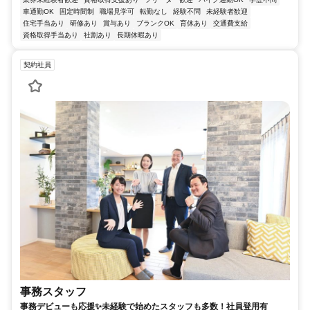
車通勤OK
固定時間制
職場見学可
転勤なし
経験不問
未経験者歓迎
住宅手当あり
研修あり
賞与あり
ブランクOK
育休あり
交通費支給
資格取得手当あり
社割あり
長期休暇あり
契約社員
事務スタッフ
事務デビューも応援✨未経験で始めたスタッフも多数！社員登用有