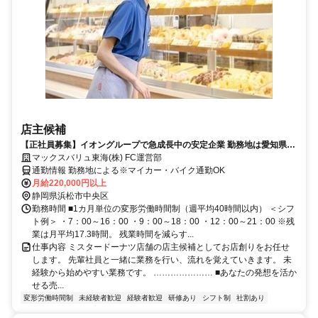
店主候補
【正社員募集】イオングループで急成長中の安定企業 勤務地は愛知県・
静岡県の当社運営のミスタードーナツ各店舗
マックスバリュ東海(株) FC運営部
通勤情報 勤務地による※マイカー・バイク通勤OK
月給220,000円以上
静岡県浜松市中央区
勤務時間 ■1カ月単位の変形労働時間制（週平均40時間以内） ＜シフ
ト例＞ ・7：00～16：00 ・9：00～18：00 ・12：00～21：00 ※残
業は月平均17.3時間。 残業時間を減らす...
仕事内容 ミスタードーナツ店舗の店主候補としてお店創りをお任せ
します。 先輩社員と一緒に業務を行い、流れを覚えていきます。 未
経験から始めやすい業務です。 ………………… ■あなたの発想を活か
せる売...
変形労働時間制
未経験者歓迎
経験者歓迎
研修あり
シフト制
社割あり