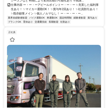
シーズンなど 時期により変則出勤の可能性あり ※残業...
仕事内容 ー・ー・ーアピールポイントー・ー・ー ✨充実した福利厚
生あり！ ✨マイカー通勤OK！ ✨賞与年2回あり！ ✨社員割引あり！
✨既存顧客メイン ✨個人ノルマなし！ ー・ー・ー・ー...
業界未経験者歓迎
バイク通勤OK
車通勤OK
固定時間制
経験者歓迎
賞与あり
ブランクOK
育休あり
交通費支給
長期歓迎
社割あり
正社員