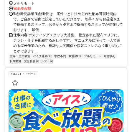
フルリモート
完全歩合制
勤務時間詳細 勤務時間は、案件ごとに決められた配布可能時間内
で、ご自身で自由に設定していただけます。 朝早くからお昼過ぎま
で稼働するスタッフ、お昼から夕方まで稼働するスタッフが混在して
おります。 最低...
仕事内容 ポスティングスタッフ大募集。 指定された配布エリアに、
チラシ・冊子を配布するお仕事です。 マニュアルに沿って一人で進
める屋外作業のため、複雑な人間関係や接客ストレスなく取り組むこ
とができます...
主婦・主夫歓迎
バイク通勤OK
学歴不問
車通勤OK
フルリモート
研修あり
長期歓迎
完全歩合制
シフト制
アルバイト・パート