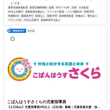
にでき...
業界未経験者歓迎
変形労働時間制
副業・WワークOK
主婦・主夫歓迎
60代も応募可
資格取得支援あり
フリーター歓迎
バイク通勤OK
学歴不問
車通勤OK
職場見学可
転勤なし
経験不問
未経験者歓迎
研修あり
賞与あり
ブランクOK
70代も応募可
資格取得手当あり
正社員
こぱんはうすさくらの児童指導員
【土日休み】児童指導員5年以上（正社員）募集｜児童発達支援・放デ