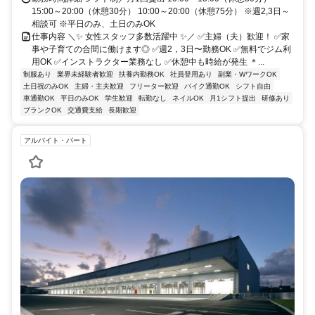
15:00～20:00（休憩30分） 10:00～20:00（休憩75分） ※週2,3日～
相談可 ※平日のみ、土日のみOK
仕事内容 ＼✨ 女性スタッフ多数活躍中 ✨／ ✅主婦（夫）歓迎！ ✅家
事や子育ての合間に働けます◎ ✅週2，3日〜勤務OK ✅無料でジム利
用OK ✅インストラクター業務なし ✅休憩中も時給が発生 ＊...
制服あり
業界未経験者歓迎
扶養内勤務OK
社員登用あり
副業・WワークOK
土日祝のみOK
主婦・主夫歓迎
フリーター歓迎
バイク通勤OK
シフト自由
車通勤OK
平日のみOK
学生歓迎
転勤なし
ネイルOK
月1シフト提出
研修あり
ブランクOK
交通費支給
長期歓迎
アルバイト・パート