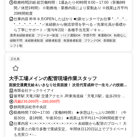
勤務時間詳細 総労働時間：1週あたり40時間 8:00～17:00（実働8時
間／休憩1時間） ※勤務地・業務内容により変動あり ※残業は月平均
20時間程度
仕事内容 昨年８月OPENしたばかり ■□新センターでお仕事 *…*…*…
*…*…*…*…*…* ✅未経験から物流管理を学べる ✅先輩社員が基礎か
ら丁寧にサポート ✅賞与年2回・各種手当充実 ✅キャ...
業界未経験者歓迎
フリーター歓迎
バイク通勤OK
学歴不問
車通勤OK
転勤なし
経験不問
未経験者歓迎
経験者歓迎
有資格者歓迎
ブランクOK
長期歓迎
シフト制
正社員
大手工場メインの配管現場作業スタッフ
面接交通費支給＆いきなり社長面接！ 次世代育成枠で一生モノの技術を
GET◎
有限会社テックケイアイ
最寄駅 天竜川駅 交通アクセス JR東海道線「天竜川駅」徒歩28分 ★
月給230,000円～280,000円
車通勤OK ★バイク通勤OK
静岡県浜松市中央区
勤務時間 7:00〜17:00 （実働8時間） ★休憩はたっぷり2時間！ （午
前30分、昼1時間、午後30分） ★残業は月平均11〜20時間程度です
仕事内容 +:-:+:-:+:+:-:+:-:+:+:-:+:-:+:+:-:+ 未経験から配管のプロへ！ 大
手企業との取引多数で業績安定。 年間休日120日以上でプライベート
も充実◎ +:-...