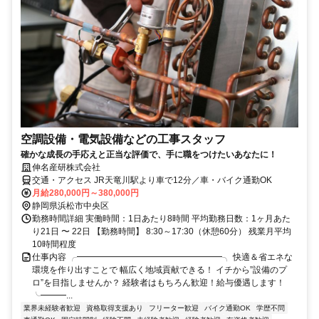
空調設備・電気設備などの工事スタッフ
確かな成長の手応えと正当な評価で、手に職をつけたいあなたに！
伸名産研株式会社
交通・アクセス JR天竜川駅より車で12分／車・バイク通勤OK
月給280,000円～380,000円
静岡県浜松市中央区
勤務時間詳細 実働時間：1日あたり8時間 平均勤務日数：1ヶ月あた
り21日 〜 22日 【勤務時間】 8:30～17:30（休憩60分） 残業月平均
10時間程度
仕事内容 ╭━━━━━━━━━━━━━━━━━╮ 快適＆省エネな
環境を作り出すことで 幅広く地域貢献できる！ イチから”設備のプ
ロ”を目指しませんか？ 経験者はもちろん歓迎！給与優遇します！
╰━━━...
業界未経験者歓迎
資格取得支援あり
フリーター歓迎
バイク通勤OK
学歴不問