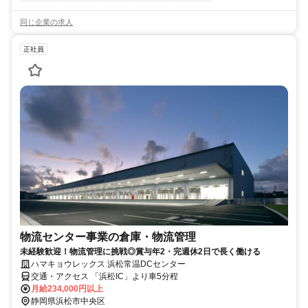
同じ企業の求人
正社員
物流センター事業の倉庫・物流管理
未経験歓迎！物流管理に挑戦◎賞与年2・完週休2日で長く働ける
ハマキョウレックス 浜松常温DCセンター
交通・アクセス 「浜松IC」より車5分程
月給234,000円以上
静岡県浜松市中央区