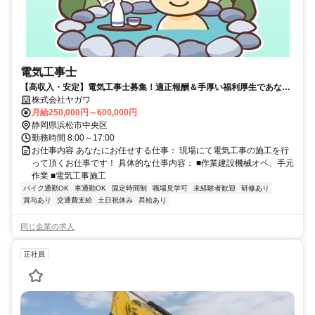
電気工事士
【高収入・安定】電気工事士募集！適正報酬＆手厚い福利厚生であなた
をサポート！【月収25万円以上・年収600万可能】
株式会社ヤガワ
月給250,000円～600,000円
静岡県浜松市中央区
勤務時間 8:00～17:00
お仕事内容 あなたにお任せする仕事： 現場にて電気工事の施工を行
って頂くお仕事です！ 具体的な仕事内容： ■作業建設機械オペ、手元
作業 ■電気工事施工
バイク通勤OK
車通勤OK
固定時間制
職場見学可
未経験者歓迎
研修あり
賞与あり
交通費支給
土日祝休み
昇給あり
同じ企業の求人
正社員