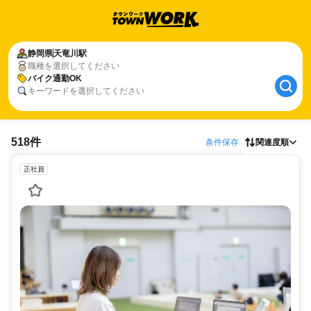
静岡県
天竜川駅
職種を選択してください
バイク通勤OK
キーワードを選択してください
518件
条件保存
関連度順
正社員