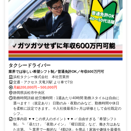
タクシードライバー
業界では珍しい希望シフト制／普通免許OK／年収600万円可
浜松タクシー株式会社 本社営業所
交通・アクセス 天竜川駅 より車で7分
月給200,000円～500,000円
静岡県浜松市中央区
勤務時間詳細 総労働時間：1週あたり40時間 勤務スタイルは自由に
選べます！（規定あり） 日勤のみ・夜勤のみなど、勤務時間や休日
を柔軟に設定できます。 ※入社後最長3ヶ月は研修として会社既定の
シフ...
仕事内容 ▼▼この求人のポイント▼▼ ✅ 自由すぎる「希望シフト
制」 ┗ 「昼だけ」「夜勤メイン」「曜日固定」など、働き方はあな
た次第。 ┗ 業界で一般的な「4勤2休」を廃止！家族や趣味を最優先