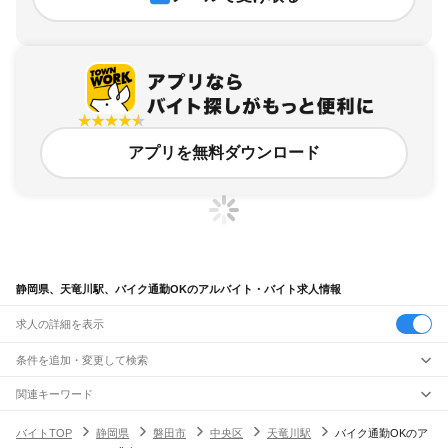
アプリを無料ダウンロード
静岡県、天竜川駅、バイク通勤OKのアルバイト・バイト求人情報
求人の詳細を表示
条件を追加・変更して検索
市区町村を追加・変更
関連キーワード
完全在宅ワーク 全国
シール貼り 在宅
現在地周辺
ガチャガチャ
犬カフェ
静岡県
駅を追加・変更
バイトTOP
静岡県
磐田市
中央区
天竜川駅
バイク通勤OKのア
静岡県
すべて