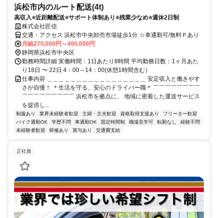
浜松市内のルート配送(4t)
高収入⭐近距離配送⭐サポート体制あり⭐残業少なめ⭐週休2日制
株式会社匠信
交通・アクセス 浜松市中央卸売市場徒歩1分 ☆車通勤可/無料Ｐあり
月給270,000円～400,000円
静岡県浜松市中央区
勤務時間詳細 実働時間：1日あたり8時間 平均勤務日数：1ヶ月あた
り18日 〜 22日 4：00～14：00(休憩1時間含む）
仕事内容 ＿＿＿＿＿＿＿＿＿＿＿＿＿＿＿＿＿ 安定収入と働きやす
さが自慢！ ＊生活を守る、安心のドライバー職＊ ￣￣￣￣￣￣￣￣
￣￣￣￣￣￣￣￣￣ 浜松市を拠点に、 地域に密着した運送サービス
を提供し...
制服あり
業界未経験者歓迎
主婦・主夫歓迎
資格取得支援あり
フリーター歓迎
バイク通勤OK
学歴不問
車通勤OK
固定時間制
職場見学可
転勤なし
経験不問
未経験者歓迎
研修あり
賞与あり
交通費支給
正社員