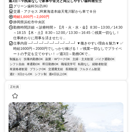
週3日～✨残業なしで家事や育児と両立しやすい歯科衛生士
グリーン歯科SUZUKI
交通・アクセス JR東海道本線天竜川駅から車で８分
時給1,600円～2,000円
静岡県浜松市中央区
勤務時間詳細 ＜診療時間＞ 【月・火・水・金】 8:30～13:00／14:30
～18:15 【木・土】 8:30～12:00／13:30～16:45 ◇残業一切なし！
仕事終わりに用事を済ませたり...
仕事内容 ─┘─┘─┘─┘─┘─┘─┘─┘─┘ ▼働きやすい理由＆魅力▼ ✅
時給1600円～2000円でしっかり稼げる！ ✅残業一切なしでプライベ
ートの予定を立てやすい！ ✅週3日～勤務OKで...
制服あり
扶養内勤務OK
副業・WワークOK
主婦・主夫歓迎
バイク通勤OK
シフト自由
車通勤OK
即日勤務OK
職場見学可
転勤なし
経験者歓迎
有資格者歓迎
ブランクOK
交通費支給
長期歓迎
フルタイム歓迎
週2・3日からOK
シフト制
週4日以上OK
正社員