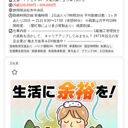
月給320,000円～500,000円
静岡県浜松市中央区
勤務時間詳細 実働時間：1日あたり7時間30分 平均勤務日数：1ヶ月
あたり20日 〜 21日 8:00〜17:00（休憩90分） ※残業は月平均10時
間程度。 （繁忙期により多少変動あり） 残業削減...
仕事内容 ✨ ―――――――――――――――――― 1級施工管理技士
の資格を活かして、 キャリアアップしてみません？ 1971年設立の安
定企業が 働き方改革＆DX推進中！ ――――――――――...
資格取得支援あり
バイク通勤OK
学歴不問
車通勤OK
固定時間制
転勤なし
交通費全額支給
経験者歓迎
有資格者歓迎
賞与あり
ブランクOK
土日祝休み
正社員