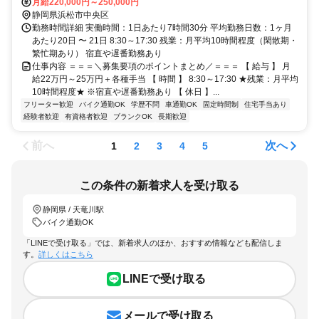
月給220,000円～250,000円
静岡県浜松市中央区
勤務時間詳細 実働時間：1日あたり7時間30分 平均勤務日数：1ヶ月
あたり20日 〜 21日 8:30～17:30 残業：月平均10時間程度（閑散期・
繁忙期あり） 宿直や遅番勤務あり
仕事内容 ＝＝＝＼募集要項のポイントまとめ／＝＝＝ 【 給与 】 月
給22万円～25万円＋各種手当 【 時間 】 8:30～17:30 ★残業：月平均
10時間程度★ ※宿直や遅番勤務あり 【 休日 】...
フリーター歓迎
バイク通勤OK
学歴不問
車通勤OK
固定時間制
住宅手当あり
経験者歓迎
有資格者歓迎
ブランクOK
長期歓迎
前へ
次へ
1
2
3
4
5
この条件の新着求人を受け取る
静岡県 / 天竜川駅
バイク通勤OK
「LINEで受け取る」では、新着求人のほか、おすすめ情報なども配信しま
す。
詳しくはこちら
LINEで受け取る
メールで受け取る