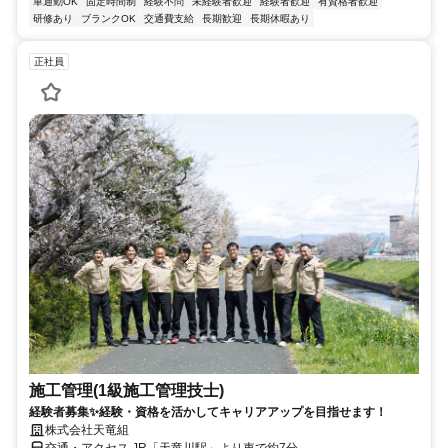
車通勤OK
固定時間制
経験不問
未経験者歓迎
経験者歓迎
有資格者歓迎
研修あり
ブランクOK
交通費支給
長期歓迎
長期休暇あり
正社員
施工管理(1級施工管理技士)
経験者募集✨経験・資格を活かしてキャリアアップを目指せます！
株式会社天竜組
交通・アクセス JR「天竜川駅」より車で約7分