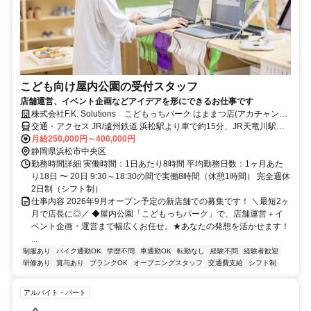
こども向け屋内公園の受付スタッフ
店舗運営、イベント企画などアイデアを形にできるお仕事です
株式会社F.K. Solutions こどもっちパーク はままつ店(アカチャンホ
ンポ 浜松プラザ店内)
交通・アクセス JR/遠州鉄道 浜松駅より車で約15分、JR天竜川駅よ
り車で約10分
月給250,000円～400,000円
静岡県浜松市中央区
勤務時間詳細 実働時間：1日あたり8時間 平均勤務日数：1ヶ月あた
り18日 〜 20日 9:30～18:30の間で実働8時間（休憩1時間） 完全週休
2日制（シフト制）
仕事内容 2026年9月オープン予定の新店舗での募集です！ ＼最短2ヶ
月で店長に◎／ ◆屋内公園「こどもっちパーク」で、店舗運営＋イ
ベント企画・運営まで幅広くお任せ。★あなたの発想を活かせます！
...
制服あり
バイク通勤OK
学歴不問
車通勤OK
転勤なし
経験不問
経験者歓迎
研修あり
賞与あり
ブランクOK
オープニングスタッフ
交通費支給
シフト制
アルバイト・パート