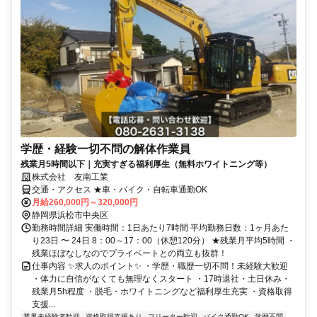
学歴・経験一切不問の解体作業員
残業月5時間以下｜充実すぎる福利厚生（無料ホワイトニング等）
株式会社 友南工業
交通・アクセス ★車・バイク・自転車通勤OK
月給260,000円～320,000円
静岡県浜松市中央区
勤務時間詳細 実働時間：1日あたり7時間 平均勤務日数：1ヶ月あた
り23日 〜 24日 8：00～17：00（休憩120分） ★残業月平均5時間 ・
残業ほぼなしなのでプライベートとの両立も抜群！
仕事内容 ✨求人のポイント✨ ・学歴・職歴一切不問！未経験大歓迎
・体力に自信がなくても無理なくスタート ・17時退社・土日休み・
残業月5h程度 ・脱毛・ホワイトニングなど福利厚生充実 ・資格取得
支援...
業界未経験者歓迎
資格取得支援あり
フリーター歓迎
バイク通勤OK
学歴不問