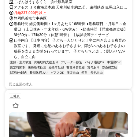
イ
こぱんはうすさくら 浜松原島教室
アクセス ＪＲ東海道本線 天竜川徒歩約25分、遠州鉄道 曳馬出入口2
徒歩約35分、遠州鉄道 自動車学校前徒歩約39分
月給237,000円以上
静岡県浜松市中央区
勤務時間 総労働時間：1ヶ月あたり168時間 ●勤務曜日 ・月曜日～金
曜日 （土日休み・年末年始・GW休み） ●勤務時間 【児童発達支援】
8時30分～17時30分（休憩1時間） 【放課後等デイサービ...
仕事内容 【仕事内容】 子ども一人ひとりと丁寧に向き合える療育の
教室です。 発達に心配のあるお子さまや、障がいのあるお子さまの
成長を支える支援を行っています。 子どもたちと楽しく関わりなが
ら、自立に向...
主婦・主夫歓迎
資格取得支援あり
フリーター歓迎
バイク通勤OK
車通勤OK
固定時間制
未経験者歓迎
経験者歓迎
有資格者歓迎
賞与あり
交通費支給
駅近5分以内
長期休暇あり
ピアスOK
服装自由
髪型・髪色自由
同じ企業の求人
正社員