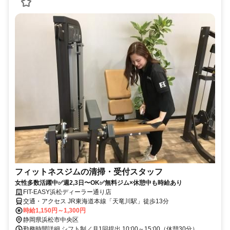
フィットネスジムの清掃・受付スタッフ
女性多数活躍中✅週2,3日〜OK✅無料ジム×休憩中も時給あり
FIT-EASY浜松ディーラー通り店
交通・アクセス JR東海道本線「天竜川駅」徒歩13分
時給1,150円～1,300円
静岡県浜松市中央区
勤務時間詳細 シフト制／月1回提出 10:00～15:00（休憩30分）